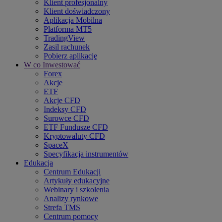
Klient profesjonalny
Klient doświadczony
Aplikacja Mobilna
Platforma MT5
TradingView
Zasil rachunek
Pobierz aplikację
W co Inwestować
Forex
Akcje
ETF
Akcje CFD
Indeksy CFD
Surowce CFD
ETF Fundusze CFD
Kryptowaluty CFD
SpaceX
Specyfikacja instrumentów
Edukacja
Centrum Edukacji
Artykuły edukacyjne
Webinary i szkolenia
Analizy rynkowe
Strefa TMS
Centrum pomocy