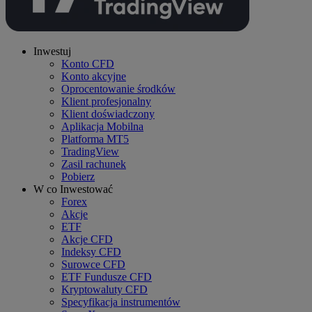
Inwestuj
Konto CFD
Konto akcyjne
Oprocentowanie środków
Klient profesjonalny
Klient doświadczony
Aplikacja Mobilna
Platforma MT5
TradingView
Zasil rachunek
Pobierz
W co Inwestować
Forex
Akcje
ETF
Akcje CFD
Indeksy CFD
Surowce CFD
ETF Fundusze CFD
Kryptowaluty CFD
Specyfikacja instrumentów