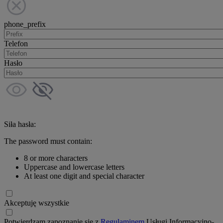
phone_prefix
Telefon
Hasło
Siła hasła:
The password must contain:
8 or more characters
Uppercase and lowercase letters
At least one digit and special character
Akceptuję wszystkie
Potwierdzam zapoznanie się z
Regulaminem
Usługi Informacyjno-