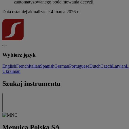
zautomatyzowanego podejmowania decyzji.
Data ostatniej aktualizacji: 4 marca 2026 r.
Wybierz język
English
French
Italian
Spanish
German
Portuguese
Dutch
Czech
Latvian
L
Ukrainian
Szukaj instrumentu
Mennica Polska SA