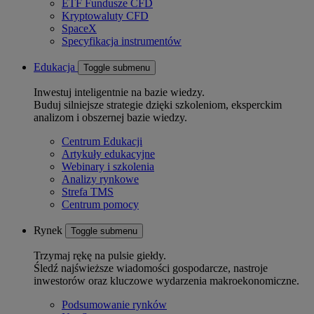
ETF Fundusze CFD
Kryptowaluty CFD
SpaceX
Specyfikacja instrumentów
Edukacja
Toggle submenu
Inwestuj inteligentnie na bazie wiedzy.
Buduj silniejsze strategie dzięki szkoleniom, eksperckim
analizom i obszernej bazie wiedzy.
Centrum Edukacji
Artykuły edukacyjne
Webinary i szkolenia
Analizy rynkowe
Strefa TMS
Centrum pomocy
Rynek
Toggle submenu
Trzymaj rękę na pulsie giełdy.
Śledź najświeższe wiadomości gospodarcze, nastroje
inwestorów oraz kluczowe wydarzenia makroekonomiczne.
Podsumowanie rynków