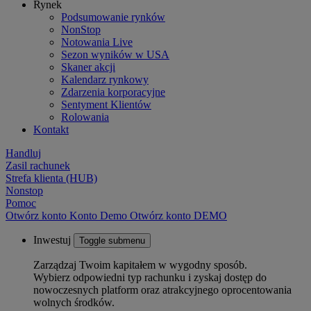
Rynek
Podsumowanie rynków
NonStop
Notowania Live
Sezon wyników w USA
Skaner akcji
Kalendarz rynkowy
Zdarzenia korporacyjne
Sentyment Klientów
Rolowania
Kontakt
Handluj
Zasil rachunek
Strefa klienta (HUB)
Nonstop
Pomoc
Otwórz konto
Konto
Demo
Otwórz konto DEMO
Inwestuj
Toggle submenu
Zarządzaj Twoim kapitałem w wygodny sposób.
Wybierz odpowiedni typ rachunku i zyskaj dostęp do
nowoczesnych platform oraz atrakcyjnego oprocentowania
wolnych środków.