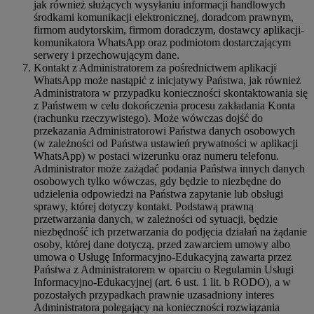
jak również służących wysyłaniu informacji handlowych
środkami komunikacji elektronicznej, doradcom prawnym,
firmom audytorskim, firmom doradczym, dostawcy aplikacji-
komunikatora WhatsApp oraz podmiotom dostarczającym
serwery i przechowującym dane.
Kontakt z Administratorem za pośrednictwem aplikacji
WhatsApp może nastąpić z inicjatywy Państwa, jak również
Administratora w przypadku konieczności skontaktowania się
z Państwem w celu dokończenia procesu zakładania Konta
(rachunku rzeczywistego). Może wówczas dojść do
przekazania Administratorowi Państwa danych osobowych
(w zależności od Państwa ustawień prywatności w aplikacji
WhatsApp) w postaci wizerunku oraz numeru telefonu.
Administrator może zażądać podania Państwa innych danych
osobowych tylko wówczas, gdy będzie to niezbędne do
udzielenia odpowiedzi na Państwa zapytanie lub obsługi
sprawy, której dotyczy kontakt. Podstawą prawną
przetwarzania danych, w zależności od sytuacji, będzie
niezbędność ich przetwarzania do podjęcia działań na żądanie
osoby, której dane dotyczą, przed zawarciem umowy albo
umowa o Usługę Informacyjno-Edukacyjną zawarta przez
Państwa z Administratorem w oparciu o Regulamin Usługi
Informacyjno-Edukacyjnej (art. 6 ust. 1 lit. b RODO), a w
pozostałych przypadkach prawnie uzasadniony interes
Administratora polegający na konieczności rozwiązania