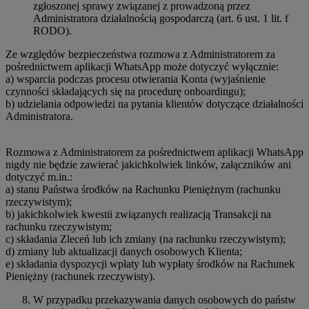
zgłoszonej sprawy związanej z prowadzoną przez
Administratora działalnością gospodarczą (art. 6 ust. 1 lit. f
RODO).
Ze względów bezpieczeństwa rozmowa z Administratorem za
pośrednictwem aplikacji WhatsApp może dotyczyć wyłącznie:
a) wsparcia podczas procesu otwierania Konta (wyjaśnienie
czynności składających się na procedurę onboardingu);
b) udzielania odpowiedzi na pytania klientów dotyczące działalności
Administratora.
Rozmowa z Administratorem za pośrednictwem aplikacji WhatsApp
nigdy nie będzie zawierać jakichkolwiek linków, załączników ani
dotyczyć m.in.:
a) stanu Państwa środków na Rachunku Pieniężnym (rachunku
rzeczywistym);
b) jakichkolwiek kwestii związanych realizacją Transakcji na
rachunku rzeczywistym;
c) składania Zleceń lub ich zmiany (na rachunku rzeczywistym);
d) zmiany lub aktualizacji danych osobowych Klienta;
e) składania dyspozycji wpłaty lub wypłaty środków na Rachunek
Pieniężny (rachunek rzeczywisty).
W przypadku przekazywania danych osobowych do państw