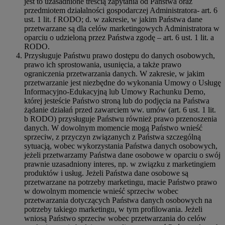
jest to uzasadnione treścią zapytania od Państwa oraz
przedmiotem działalności gospodarczej Administratora- art. 6
ust. 1 lit. f RODO; d. w zakresie, w jakim Państwa dane
przetwarzane są dla celów marketingowych Administratora w
oparciu o udzieloną przez Państwa zgodę – art. 6 ust. 1 lit. a
RODO.
Przysługuje Państwu prawo dostępu do danych osobowych,
prawo ich sprostowania, usunięcia, a także prawo
ograniczenia przetwarzania danych. W zakresie, w jakim
przetwarzanie jest niezbędne do wykonania Umowy o Usługę
Informacyjno-Edukacyjną lub Umowy Rachunku Demo,
której jesteście Państwo stroną lub do podjęcia na Państwa
żądanie działań przed zawarciem ww. umów (art. 6 ust. 1 lit.
b RODO) przysługuje Państwu również prawo przenoszenia
danych. W dowolnym momencie mogą Państwo wnieść
sprzeciw, z przyczyn związanych z Państwa szczególną
sytuacją, wobec wykorzystania Państwa danych osobowych,
jeżeli przetwarzamy Państwa dane osobowe w oparciu o swój
prawnie uzasadniony interes, np. w związku z marketingiem
produktów i usług. Jeżeli Państwa dane osobowe są
przetwarzane na potrzeby marketingu, macie Państwo prawo
w dowolnym momencie wnieść sprzeciw wobec
przetwarzania dotyczących Państwa danych osobowych na
potrzeby takiego marketingu, w tym profilowania. Jeżeli
wniosą Państwo sprzeciw wobec przetwarzania do celów