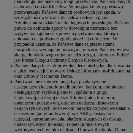
marketingu, nie będziemy mogli przetwarzać Państwa danych
osobowych do takich celów. W przypadku, gdy podstawą
przetwarzania Państwa danych osobowych jest zgoda, w
szczególności wyrażona dla celów realizacji przez
Administratora działań marketingowych, przysługuje Państwu
prawo do cofnięcia zgody w dowolnym momencie bez
wpływu na zgodność z prawem przetwarzania, którego
dokonano na podstawie zgody przed jej cofnięciem. W
przypadku uznania, że Państwa dane są przetwarzane
niezgodnie z wymogami prawnymi, możecie Państwo wnieść
skargę do właściwego organu nadzorczego, którym w Polsce
jest Prezes Urzędu Ochrony Danych Osobowych.
Podanie danych jest dobrowolne, lecz niezbędne dla zawarcia
a także realizacji Umowy o Usługę Informacyjno-Edukacyjną
oraz Umowy Rachunku Demo.
Państwa dane osobowe mogą być przekazywane
następującym kategoriom odbiorców: bankom, podmiotom
obsługującym szybkie płatności, spółkom z grupy
kapitałowej, do której należy Administrator, kurierom,
operatorom pocztowym, organom nadzoru, dostawcom
danych rynkowych, dostawcom narzędzi do przeciwdziałania
oszustwom (antyfraudowym) oraz AML, dostawcom
narzędzi, oprogramowania, platform służących do obsługi
nierzeczywistych transakcji i operacji finansowych
wykonywanych w toku realizacji Umowy Rachunku Demo,