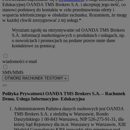
Edukacyjnej OANDA TMS Brokers S.A. i akceptuję jego treść, co
stanowi podstawę do kontaktu w celu przedstawienia oferty i
wsparcia telefonicznego w obsłudze rachunku. Rozumiem, że mogę
w każdej chwili zrezygnować z tej usługi.*
Wyrażam zgodę na otrzymywanie od OANDA TMS Brokers
S.A. informacji marketingowych o produktach i usługach, np.
o nowościach i promocjach na podane przeze mnie dane
kontaktowe za pomocą:
wiadomości e-mail
SMS/MMS
OTWÓRZ RACHUNEK TESTOWY »
Polityka Prywatności OANDA TMS Brokers S.A. – Rachunek
Demo, Usługa Informacyjno- Edukacyjna
Administratorem Państwa danych osobowych jest OANDA
TMS Brokers S.A. z siedzibą w Warszawie, Rondo
Daszyńskiego 1 00-843 Warszawa, NIP 526-275-91-31, dla
której Sąd Rejonowy dla m.st. Warszawy w Warszawie, XIII
Wydział Gospodarczy KRS prowadzi akta rejestrowe pod