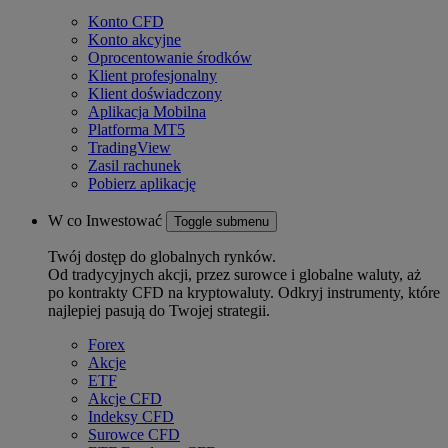
Konto CFD
Konto akcyjne
Oprocentowanie środków
Klient profesjonalny
Klient doświadczony
Aplikacja Mobilna
Platforma MT5
TradingView
Zasil rachunek
Pobierz aplikację
W co Inwestować
Toggle submenu
Twój dostęp do globalnych rynków.
Od tradycyjnych akcji, przez surowce i globalne waluty, aż
po kontrakty CFD na kryptowaluty. Odkryj instrumenty, które
najlepiej pasują do Twojej strategii.
Forex
Akcje
ETF
Akcje CFD
Indeksy CFD
Surowce CFD