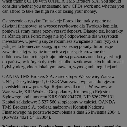
when trading CFDs with OANDA TMS Brokers S.A. You should
consider whether you understand how CFDs work and whether you
can afford to take the high risk of losing your money.
Ostrzeżenie o ryzyku: Transakcje Forex i kontrakty oparte na
dźwigni finansowej są wysoce ryzykowne dla Twojego kapitału,
ponieważ straty mogą przewyższyć depozyt. Dlatego też, kontrakty
na różnicę oraz Forex mogą nie być odpowiednie dla wszystkich
inwestorów. Upewnij się, że rozumiesz związane z nimi ryzyka i
jeśli jest to konieczne zasięgnij niezależnej porady. Informacje
zawarte na tej witrynie internetowej nie są skierowane do
odbiorców konkretnego kraju i nie są przeznaczone do dystrybucji
do państw, w których dystrybucja albo użytkowanie tych informacji
byłyby niezgodne z lokalnym prawem, wymogami i regulacjami.
OANDA TMS Brokers S.A. z siedzibą w Warszawie, Warsaw
UNIT, Daszyńskiego 1, 00-843 Warszawa, wpisana do rejestru
przedsiębiorców przez Sąd Rejonowy dla m. st. Warszawy w
Warszawie, XIII Wydział Gospodarczy Krajowego Rejestru
Sądowego pod numerem KRS 0000204776, NIP 5262759131,
Kapitał zakładowy: 3,537,560 zł opłacony w całości. OANDA
TMS Brokers S.A. podlega nadzorowi Komisji Nadzoru
Finansowego na podstawie zezwolenia z dnia 26 kwietnia 2004 r.
(KPWiG-4021-54-1/2004).
Wariant usługowy Stocks oferowany jest w ramach sprzedaży