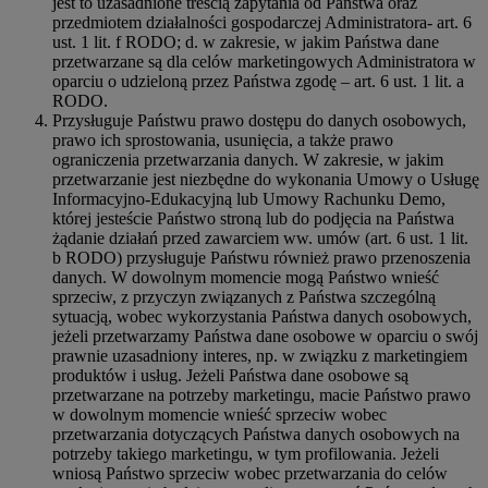
jest to uzasadnione treścią zapytania od Państwa oraz
przedmiotem działalności gospodarczej Administratora- art. 6
ust. 1 lit. f RODO; d. w zakresie, w jakim Państwa dane
przetwarzane są dla celów marketingowych Administratora w
oparciu o udzieloną przez Państwa zgodę – art. 6 ust. 1 lit. a
RODO.
Przysługuje Państwu prawo dostępu do danych osobowych,
prawo ich sprostowania, usunięcia, a także prawo
ograniczenia przetwarzania danych. W zakresie, w jakim
przetwarzanie jest niezbędne do wykonania Umowy o Usługę
Informacyjno-Edukacyjną lub Umowy Rachunku Demo,
której jesteście Państwo stroną lub do podjęcia na Państwa
żądanie działań przed zawarciem ww. umów (art. 6 ust. 1 lit.
b RODO) przysługuje Państwu również prawo przenoszenia
danych. W dowolnym momencie mogą Państwo wnieść
sprzeciw, z przyczyn związanych z Państwa szczególną
sytuacją, wobec wykorzystania Państwa danych osobowych,
jeżeli przetwarzamy Państwa dane osobowe w oparciu o swój
prawnie uzasadniony interes, np. w związku z marketingiem
produktów i usług. Jeżeli Państwa dane osobowe są
przetwarzane na potrzeby marketingu, macie Państwo prawo
w dowolnym momencie wnieść sprzeciw wobec
przetwarzania dotyczących Państwa danych osobowych na
potrzeby takiego marketingu, w tym profilowania. Jeżeli
wniosą Państwo sprzeciw wobec przetwarzania do celów