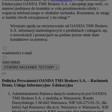
Edukacyjnej OANDA TMS Brokers S.A. i akceptuję jego treść, co
stanowi podstawę do kontaktu w celu przedstawienia oferty i
wsparcia telefonicznego w obsłudze rachunku. Rozumiem, że mogę
w każdej chwili zrezygnować z tej usługi.*
Wyrażam zgodę na otrzymywanie od OANDA TMS Brokers
S.A. informacji marketingowych o produktach i usługach, np.
o nowościach i promocjach na podane przeze mnie dane
kontaktowe za pomocą:
wiadomości e-mail
SMS/MMS
OTWÓRZ RACHUNEK TESTOWY »
Polityka Prywatności OANDA TMS Brokers S.A. – Rachunek
Demo, Usługa Informacyjno- Edukacyjna
Administratorem Państwa danych osobowych jest OANDA
TMS Brokers S.A. z siedzibą w Warszawie, Rondo
Daszyńskiego 1 00-843 Warszawa, NIP 526-275-91-31, dla
której Sąd Rejonowy dla m.st. Warszawy w Warszawie, XIII
Wydział Gospodarczy KRS prowadzi akta rejestrowe pod