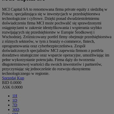
MCI Capital SA to renomowana firma private equity z siedzibą w
Polsce, specjalizująca się w inwestycjach w przedsiębiorstwa
technologiczne i cyfrowe. Dzięki ponad dwudziestoletniemu
doświadczeniu firma MCI może pochwalić się sprawdzonymi
osiągnięciami w zakresie identyfikowania i wspierania szybko
rozwijających się przedsiębiorstw w Europie Środkowej i
Wschodniej. Zróżnicowany portfel firmy obejmuje przedsiębiorstwa
z różnych sektorów, w tym z branży e-commerce, fintech,
oprogramowania oraz cyberbezpieczeństwa. Zespół
doświadczonych specjalistów MCI zapewnia firmom z portfela
doradztwo strategiczne oraz wsparcie operacyjne, umożliwiając im
pełne wykorzystanie potencjału. Firma dąży do tworzenia
długoterminowej wartości dla swoich inwestorów i partnerów,
przyczyniając się jednocześnie do rozwoju ekosystemu
technologicznego w regionie.
Sprzedaj
Kup
BID
0.0000
ASK
0.0000
1H
1D
7D
30D