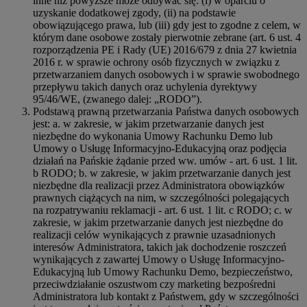
inne niż powyższe może odbywać się: (i) w oparciu o
uzyskanie dodatkowej zgody, (ii) na podstawie
obowiązującego prawa, lub (iii) gdy jest to zgodne z celem, w
którym dane osobowe zostały pierwotnie zebrane (art. 6 ust. 4
rozporządzenia PE i Rady (UE) 2016/679 z dnia 27 kwietnia
2016 r. w sprawie ochrony osób fizycznych w związku z
przetwarzaniem danych osobowych i w sprawie swobodnego
przepływu takich danych oraz uchylenia dyrektywy
95/46/WE, (zwanego dalej: „RODO”).
Podstawą prawną przetwarzania Państwa danych osobowych
jest: a. w zakresie, w jakim przetwarzanie danych jest
niezbędne do wykonania Umowy Rachunku Demo lub
Umowy o Usługę Informacyjno-Edukacyjną oraz podjęcia
działań na Pańskie żądanie przed ww. umów - art. 6 ust. 1 lit.
b RODO; b. w zakresie, w jakim przetwarzanie danych jest
niezbędne dla realizacji przez Administratora obowiązków
prawnych ciążących na nim, w szczególności polegających
na rozpatrywaniu reklamacji - art. 6 ust. 1 lit. c RODO; c. w
zakresie, w jakim przetwarzanie danych jest niezbędne do
realizacji celów wynikających z prawnie uzasadnionych
interesów Administratora, takich jak dochodzenie roszczeń
wynikających z zawartej Umowy o Usługę Informacyjno-
Edukacyjną lub Umowy Rachunku Demo, bezpieczeństwo,
przeciwdziałanie oszustwom czy marketing bezpośredni
Administratora lub kontakt z Państwem, gdy w szczególności