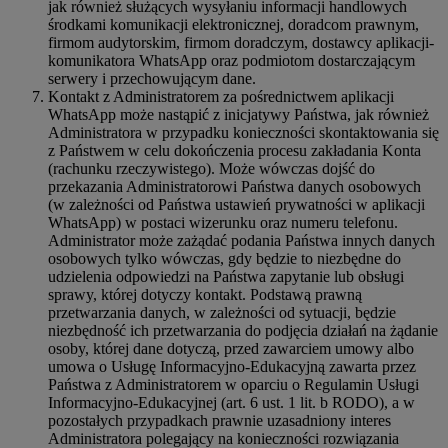
jak również służących wysyłaniu informacji handlowych
środkami komunikacji elektronicznej, doradcom prawnym,
firmom audytorskim, firmom doradczym, dostawcy aplikacji-
komunikatora WhatsApp oraz podmiotom dostarczającym
serwery i przechowującym dane.
Kontakt z Administratorem za pośrednictwem aplikacji
WhatsApp może nastąpić z inicjatywy Państwa, jak również
Administratora w przypadku konieczności skontaktowania się
z Państwem w celu dokończenia procesu zakładania Konta
(rachunku rzeczywistego). Może wówczas dojść do
przekazania Administratorowi Państwa danych osobowych
(w zależności od Państwa ustawień prywatności w aplikacji
WhatsApp) w postaci wizerunku oraz numeru telefonu.
Administrator może zażądać podania Państwa innych danych
osobowych tylko wówczas, gdy będzie to niezbędne do
udzielenia odpowiedzi na Państwa zapytanie lub obsługi
sprawy, której dotyczy kontakt. Podstawą prawną
przetwarzania danych, w zależności od sytuacji, będzie
niezbędność ich przetwarzania do podjęcia działań na żądanie
osoby, której dane dotyczą, przed zawarciem umowy albo
umowa o Usługę Informacyjno-Edukacyjną zawarta przez
Państwa z Administratorem w oparciu o Regulamin Usługi
Informacyjno-Edukacyjnej (art. 6 ust. 1 lit. b RODO), a w
pozostałych przypadkach prawnie uzasadniony interes
Administratora polegający na konieczności rozwiązania