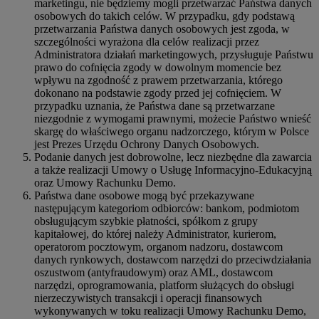
marketingu, nie będziemy mogli przetwarzać Państwa danych
osobowych do takich celów. W przypadku, gdy podstawą
przetwarzania Państwa danych osobowych jest zgoda, w
szczególności wyrażona dla celów realizacji przez
Administratora działań marketingowych, przysługuje Państwu
prawo do cofnięcia zgody w dowolnym momencie bez
wpływu na zgodność z prawem przetwarzania, którego
dokonano na podstawie zgody przed jej cofnięciem. W
przypadku uznania, że Państwa dane są przetwarzane
niezgodnie z wymogami prawnymi, możecie Państwo wnieść
skargę do właściwego organu nadzorczego, którym w Polsce
jest Prezes Urzędu Ochrony Danych Osobowych.
Podanie danych jest dobrowolne, lecz niezbędne dla zawarcia
a także realizacji Umowy o Usługę Informacyjno-Edukacyjną
oraz Umowy Rachunku Demo.
Państwa dane osobowe mogą być przekazywane
następującym kategoriom odbiorców: bankom, podmiotom
obsługującym szybkie płatności, spółkom z grupy
kapitałowej, do której należy Administrator, kurierom,
operatorom pocztowym, organom nadzoru, dostawcom
danych rynkowych, dostawcom narzędzi do przeciwdziałania
oszustwom (antyfraudowym) oraz AML, dostawcom
narzędzi, oprogramowania, platform służących do obsługi
nierzeczywistych transakcji i operacji finansowych
wykonywanych w toku realizacji Umowy Rachunku Demo,