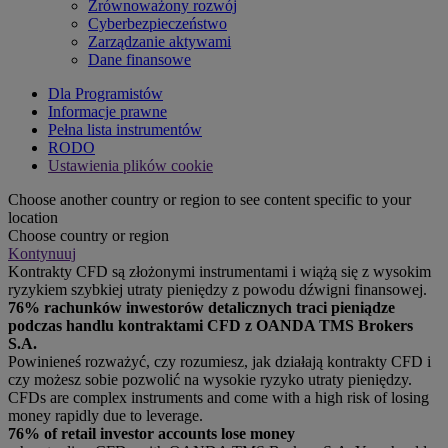
Zrównoważony rozwój
Cyberbezpieczeństwo
Zarządzanie aktywami
Dane finansowe
Dla Programistów
Informacje prawne
Pełna lista instrumentów
RODO
Ustawienia plików cookie
Choose another country or region to see content specific to your
location
Choose country or region
Kontynuuj
Kontrakty CFD są złożonymi instrumentami i wiążą się z wysokim
ryzykiem szybkiej utraty pieniędzy z powodu dźwigni finansowej.
76% rachunków inwestorów detalicznych traci pieniądze
podczas handlu kontraktami CFD z OANDA TMS Brokers
S.A.
Powinieneś rozważyć, czy rozumiesz, jak działają kontrakty CFD i
czy możesz sobie pozwolić na wysokie ryzyko utraty pieniędzy.
CFDs are complex instruments and come with a high risk of losing
money rapidly due to leverage.
76% of retail investor accounts lose money