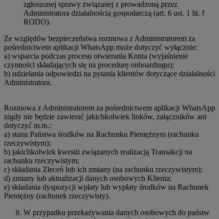
zgłoszonej sprawy związanej z prowadzoną przez
Administratora działalnością gospodarczą (art. 6 ust. 1 lit. f
RODO).
Ze względów bezpieczeństwa rozmowa z Administratorem za
pośrednictwem aplikacji WhatsApp może dotyczyć wyłącznie:
a) wsparcia podczas procesu otwierania Konta (wyjaśnienie
czynności składających się na procedurę onboardingu);
b) udzielania odpowiedzi na pytania klientów dotyczące działalności
Administratora.
Rozmowa z Administratorem za pośrednictwem aplikacji WhatsApp
nigdy nie będzie zawierać jakichkolwiek linków, załączników ani
dotyczyć m.in.:
a) stanu Państwa środków na Rachunku Pieniężnym (rachunku
rzeczywistym);
b) jakichkolwiek kwestii związanych realizacją Transakcji na
rachunku rzeczywistym;
c) składania Zleceń lub ich zmiany (na rachunku rzeczywistym);
d) zmiany lub aktualizacji danych osobowych Klienta;
e) składania dyspozycji wpłaty lub wypłaty środków na Rachunek
Pieniężny (rachunek rzeczywisty).
W przypadku przekazywania danych osobowych do państw