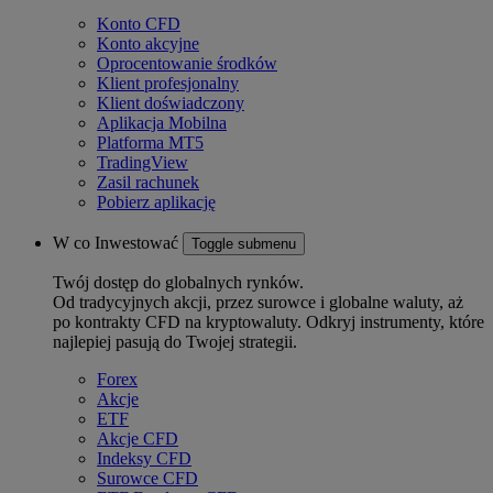
Konto CFD
Konto akcyjne
Oprocentowanie środków
Klient profesjonalny
Klient doświadczony
Aplikacja Mobilna
Platforma MT5
TradingView
Zasil rachunek
Pobierz aplikację
W co Inwestować
Toggle submenu
Twój dostęp do globalnych rynków.
Od tradycyjnych akcji, przez surowce i globalne waluty, aż
po kontrakty CFD na kryptowaluty. Odkryj instrumenty, które
najlepiej pasują do Twojej strategii.
Forex
Akcje
ETF
Akcje CFD
Indeksy CFD
Surowce CFD