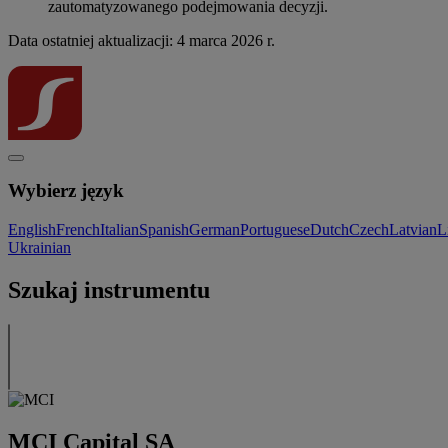
zautomatyzowanego podejmowania decyzji.
Data ostatniej aktualizacji: 4 marca 2026 r.
Wybierz język
English
French
Italian
Spanish
German
Portuguese
Dutch
Czech
Latvian
L
Ukrainian
Szukaj instrumentu
MCI Capital SA