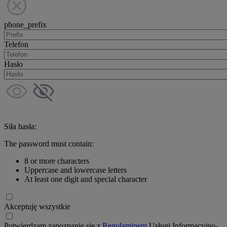
phone_prefix
Telefon
Hasło
Siła hasła:
The password must contain:
8 or more characters
Uppercase and lowercase letters
At least one digit and special character
Akceptuję wszystkie
Potwierdzam zapoznanie się z
Regulaminem
Usługi Informacyjno-