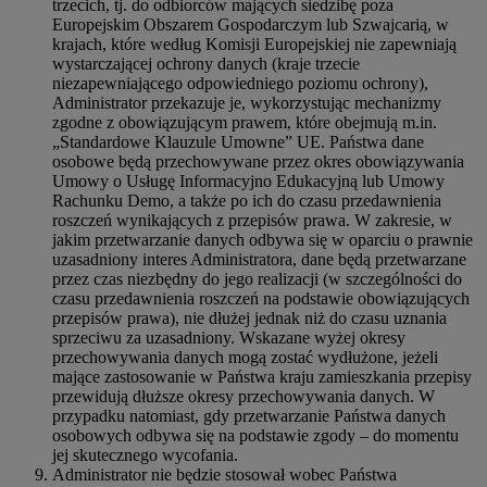
trzecich, tj. do odbiorców mających siedzibę poza
Europejskim Obszarem Gospodarczym lub Szwajcarią, w
krajach, które według Komisji Europejskiej nie zapewniają
wystarczającej ochrony danych (kraje trzecie
niezapewniającego odpowiedniego poziomu ochrony),
Administrator przekazuje je, wykorzystując mechanizmy
zgodne z obowiązującym prawem, które obejmują m.in.
„Standardowe Klauzule Umowne” UE. Państwa dane
osobowe będą przechowywane przez okres obowiązywania
Umowy o Usługę Informacyjno Edukacyjną lub Umowy
Rachunku Demo, a także po ich do czasu przedawnienia
roszczeń wynikających z przepisów prawa. W zakresie, w
jakim przetwarzanie danych odbywa się w oparciu o prawnie
uzasadniony interes Administratora, dane będą przetwarzane
przez czas niezbędny do jego realizacji (w szczególności do
czasu przedawnienia roszczeń na podstawie obowiązujących
przepisów prawa), nie dłużej jednak niż do czasu uznania
sprzeciwu za uzasadniony. Wskazane wyżej okresy
przechowywania danych mogą zostać wydłużone, jeżeli
mające zastosowanie w Państwa kraju zamieszkania przepisy
przewidują dłuższe okresy przechowywania danych. W
przypadku natomiast, gdy przetwarzanie Państwa danych
osobowych odbywa się na podstawie zgody – do momentu
jej skutecznego wycofania.
Administrator nie będzie stosował wobec Państwa