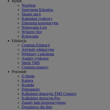
Rynek
NonStop
Sentyment Klientów
Skaner akcji
Kalendarz rynkowy
Zdarzenia korporacyjne
Notowania Live
Wykresy live
Rolowania
Edukacja
Centrum Edukacji
Artykuły edukacyjne
Webinary i szkolenia
Analizy rynkowe
Strefa TMS
Centrum pomocy
Pozostałe
O firmie
Kariera
Kontakt
Dokumenty
Kalkulator depozytu TMS Connect
Kalkulator depozytu Pro.
Zasady ładu korporacyjnego
Doradztwo dla firm