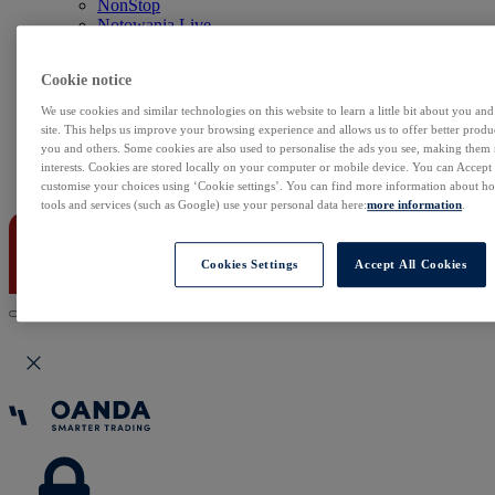
NonStop
Notowania Live
Sezon wyników w USA
Skaner akcji
Cookie notice
Kalendarz rynkowy
Zdarzenia korporacyjne
We use cookies and similar technologies on this website to learn a little bit about you an
Sentyment Klientów
site. This helps us improve your browsing experience and allows us to offer better produc
Rolowania
you and others. Some cookies are also used to personalise the ads you see, making them
interests. Cookies are stored locally on your computer or mobile device. You can Accept o
Kontakt
customise your choices using ‘Cookie settings’. You can find more information about 
tools and services (such as Google) use your personal data here:
more information
.
Cookies Settings
Accept All Cookies