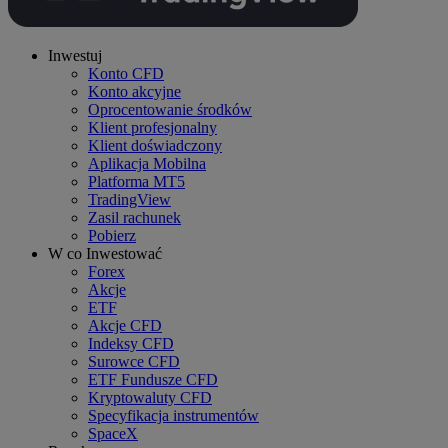
Inwestuj
Konto CFD
Konto akcyjne
Oprocentowanie środków
Klient profesjonalny
Klient doświadczony
Aplikacja Mobilna
Platforma MT5
TradingView
Zasil rachunek
Pobierz
W co Inwestować
Forex
Akcje
ETF
Akcje CFD
Indeksy CFD
Surowce CFD
ETF Fundusze CFD
Kryptowaluty CFD
Specyfikacja instrumentów
SpaceX