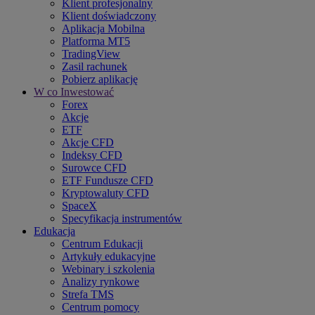
Klient profesjonalny
Klient doświadczony
Aplikacja Mobilna
Platforma MT5
TradingView
Zasil rachunek
Pobierz aplikację
W co Inwestować
Forex
Akcje
ETF
Akcje CFD
Indeksy CFD
Surowce CFD
ETF Fundusze CFD
Kryptowaluty CFD
SpaceX
Specyfikacja instrumentów
Edukacja
Centrum Edukacji
Artykuły edukacyjne
Webinary i szkolenia
Analizy rynkowe
Strefa TMS
Centrum pomocy