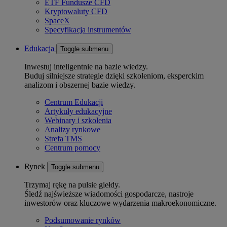
ETF Fundusze CFD
Kryptowaluty CFD
SpaceX
Specyfikacja instrumentów
Edukacja
Toggle submenu
Inwestuj inteligentnie na bazie wiedzy.
Buduj silniejsze strategie dzięki szkoleniom, eksperckim
analizom i obszernej bazie wiedzy.
Centrum Edukacji
Artykuły edukacyjne
Webinary i szkolenia
Analizy rynkowe
Strefa TMS
Centrum pomocy
Rynek
Toggle submenu
Trzymaj rękę na pulsie giełdy.
Śledź najświeższe wiadomości gospodarcze, nastroje
inwestorów oraz kluczowe wydarzenia makroekonomiczne.
Podsumowanie rynków