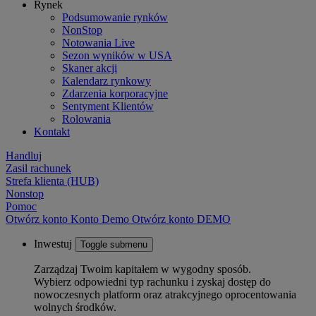
Rynek
Podsumowanie rynków
NonStop
Notowania Live
Sezon wyników w USA
Skaner akcji
Kalendarz rynkowy
Zdarzenia korporacyjne
Sentyment Klientów
Rolowania
Kontakt
Handluj
Zasil rachunek
Strefa klienta (HUB)
Nonstop
Pomoc
Otwórz konto
Konto
Demo
Otwórz konto DEMO
Inwestuj
Toggle submenu
Zarządzaj Twoim kapitałem w wygodny sposób.
Wybierz odpowiedni typ rachunku i zyskaj dostęp do
nowoczesnych platform oraz atrakcyjnego oprocentowania
wolnych środków.