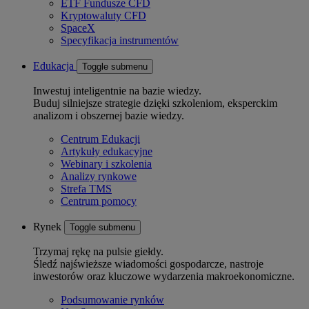
ETF Fundusze CFD
Kryptowaluty CFD
SpaceX
Specyfikacja instrumentów
Edukacja
Toggle submenu
Inwestuj inteligentnie na bazie wiedzy.
Buduj silniejsze strategie dzięki szkoleniom, eksperckim
analizom i obszernej bazie wiedzy.
Centrum Edukacji
Artykuły edukacyjne
Webinary i szkolenia
Analizy rynkowe
Strefa TMS
Centrum pomocy
Rynek
Toggle submenu
Trzymaj rękę na pulsie giełdy.
Śledź najświeższe wiadomości gospodarcze, nastroje
inwestorów oraz kluczowe wydarzenia makroekonomiczne.
Podsumowanie rynków