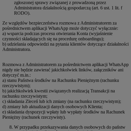
zgłoszonej sprawy związanej z prowadzoną przez
Administratora działalnością gospodarczą (art. 6 ust. 1 lit. f
RODO).
Ze względów bezpieczeństwa rozmowa z Administratorem za
pośrednictwem aplikacji WhatsApp może dotyczyć wyłącznie:
a) wsparcia podczas procesu otwierania Konta (wyjaśnienie
czynności składających się na procedurę onboardingu);
b) udzielania odpowiedzi na pytania klientów dotyczące działalności
Administratora.
Rozmowa z Administratorem za pośrednictwem aplikacji WhatsApp
nigdy nie będzie zawierać jakichkolwiek linków, załączników ani
dotyczyć m.in.:
a) stanu Państwa środków na Rachunku Pieniężnym (rachunku
rzeczywistym);
b) jakichkolwiek kwestii związanych realizacją Transakcji na
rachunku rzeczywistym;
c) składania Zleceń lub ich zmiany (na rachunku rzeczywistym);
d) zmiany lub aktualizacji danych osobowych Klienta;
e) składania dyspozycji wpłaty lub wypłaty środków na Rachunek
Pieniężny (rachunek rzeczywisty).
W przypadku przekazywania danych osobowych do państw