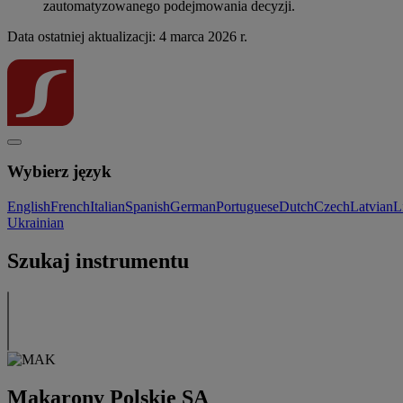
zautomatyzowanego podejmowania decyzji.
Data ostatniej aktualizacji: 4 marca 2026 r.
Wybierz język
English
French
Italian
Spanish
German
Portuguese
Dutch
Czech
Latvian
L
Ukrainian
Szukaj instrumentu
Makarony Polskie SA