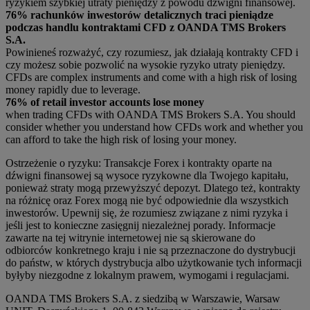
ryzykiem szybkiej utraty pieniędzy z powodu dźwigni finansowej.
76% rachunków inwestorów detalicznych traci pieniądze
podczas handlu kontraktami CFD z OANDA TMS Brokers
S.A.
Powinieneś rozważyć, czy rozumiesz, jak działają kontrakty CFD i
czy możesz sobie pozwolić na wysokie ryzyko utraty pieniędzy.
CFDs are complex instruments and come with a high risk of losing
money rapidly due to leverage.
76% of retail investor accounts lose money
when trading CFDs with OANDA TMS Brokers S.A. You should
consider whether you understand how CFDs work and whether you
can afford to take the high risk of losing your money.
Ostrzeżenie o ryzyku: Transakcje Forex i kontrakty oparte na
dźwigni finansowej są wysoce ryzykowne dla Twojego kapitału,
ponieważ straty mogą przewyższyć depozyt. Dlatego też, kontrakty
na różnicę oraz Forex mogą nie być odpowiednie dla wszystkich
inwestorów. Upewnij się, że rozumiesz związane z nimi ryzyka i
jeśli jest to konieczne zasięgnij niezależnej porady. Informacje
zawarte na tej witrynie internetowej nie są skierowane do
odbiorców konkretnego kraju i nie są przeznaczone do dystrybucji
do państw, w których dystrybucja albo użytkowanie tych informacji
byłyby niezgodne z lokalnym prawem, wymogami i regulacjami.
OANDA TMS Brokers S.A. z siedzibą w Warszawie, Warsaw