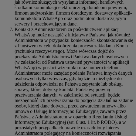
jak również służących wysyłaniu informacji handlowych
środkami komunikacji elektronicznej, doradcom prawnym,
firmom audytorskim, firmom doradczym, dostawcy aplikacji-
komunikatora WhatsApp oraz podmiotom dostarczającym
serwery i przechowującym dane.
Kontakt z Administratorem za pośrednictwem aplikacji
WhatsApp może nastąpić z inicjatywy Państwa, jak również
Administratora w przypadku konieczności skontaktowania się
z Państwem w celu dokończenia procesu zakładania Konta
(rachunku rzeczywistego). Może wówczas dojść do
przekazania Administratorowi Państwa danych osobowych
(w zależności od Państwa ustawień prywatności w aplikacji
WhatsApp) w postaci wizerunku oraz numeru telefonu.
Administrator może zażądać podania Państwa innych danych
osobowych tylko wówczas, gdy będzie to niezbędne do
udzielenia odpowiedzi na Państwa zapytanie lub obsługi
sprawy, której dotyczy kontakt. Podstawą prawną
przetwarzania danych, w zależności od sytuacji, będzie
niezbędność ich przetwarzania do podjęcia działań na żądanie
osoby, której dane dotyczą, przed zawarciem umowy albo
umowa o Usługę Informacyjno-Edukacyjną zawarta przez
Państwa z Administratorem w oparciu o Regulamin Usługi
Informacyjno-Edukacyjnej (art. 6 ust. 1 lit. b RODO), a w
pozostałych przypadkach prawnie uzasadniony interes
Administratora polegający na konieczności rozwiązania