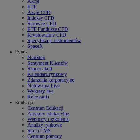
Akcje
ETF
Akcje CFD
Indeksy CFD
Surowce CFD
ETF Fundusze CFD
Kryptowaluty CFD
Specyfikacja instrumentów
SpaceX
Rynek
NonStop
Sentyment Klientów
Skaner akcji
Kalendarz rynkowy
Zdarzenia korporacyjne
Notowania Live
Wykresy live
Rolowania
Edukacja
Centrum Edukacji
Artykuły edukacyjne
Webinary i szkolenia
Analizy rynkowe
Strefa TMS
Centrum pomocy