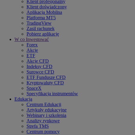
Klient profesjonalny
Klient doświadczony
Aplikacja Mobilna
Platforma MT5
TradingView
Zasil rachunek
Pobierz aplikację
W co Inwestować
Forex
Akcje
ETF
Akcje CFD
Indeksy CFD
Surowce CFD
ETF Fundusze CFD
Kryptowaluty CFD
SpaceX
Specyfikacja instrumentów
Edukacja
Centrum Edukacji
Artykuły edukacyjne
Webinary i szkolenia
Analizy rynkowe
Strefa TMS
Centrum pomocy