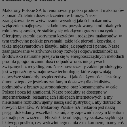
Makarony Polskie SA to renomowany polski producent makaronów
z ponad 25-letnim doświadczeniem w branży. Nasze
zaangażowanie w wytwarzanie wysokiej jakości makaronów
wyłącznie z najlepszych składników pozyskiwanych od lokalnych
rolników sprawiło, że staliśmy się wiodącym graczem na rynku.
Oferujemy szeroki asortyment kształtów i rodzajów makaronów, w
tym tradycyjne polskie przysmaki, takie jak pierogi i kopytka, a
także międzynarodowe klasyki, takie jak spaghetti i penne. Nasze
zaangażowanie w zrównoważony rozwój i odpowiedzialność za
środowisko naturalne przejawia się w energooszczędnych metodach
produkcji, ograniczaniu ilości odpadów oraz inicjatywach
związanych z recyklingiem. Nasz nowoczesny zakład produkcyjny
jest wyposażony w najnowsze technologie, które zapewniają
najwyższe standardy bezpieczeństwa i jakości żywności. Jesteśmy
dumni z tego, że jesteśmy zaufanym dostawcą dla detalistów,
podmiotów z branży gastronomicznej oraz konsumentów w całej
Polsce i poza jej granicami. Nasze produkty są dostępne w
supermarketach, restauracjach i sklepach internetowych, a my
nieustannie rozbudowujemy naszą sieć dystrybucji, aby dotrzeć do
nowych klientów. W Makarony Polskie SA makaron jest naszą
pasją i dokładamy wszelkich starań, aby zapewnić naszym klientom
jak najlepsze wrażenia. Niezależnie od tego, czy szukasz szybkiego
i łatwego posiłku, czy wykwintnego dania z makaronem, mamy coś