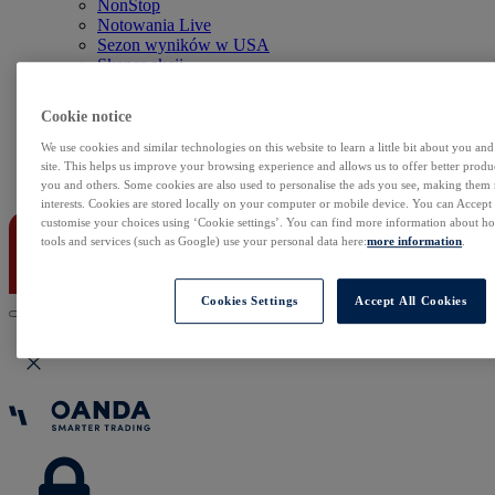
NonStop
Notowania Live
Sezon wyników w USA
Skaner akcji
Kalendarz rynkowy
Zdarzenia korporacyjne
Cookie notice
Sentyment Klientów
Rolowania
We use cookies and similar technologies on this website to learn a little bit about you an
site. This helps us improve your browsing experience and allows us to offer better produc
Kontakt
you and others. Some cookies are also used to personalise the ads you see, making them
interests. Cookies are stored locally on your computer or mobile device. You can Accept o
customise your choices using ‘Cookie settings’. You can find more information about 
tools and services (such as Google) use your personal data here:
more information
.
Cookies Settings
Accept All Cookies