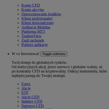
Konto CFD
Konto akcyjne
Oprocentowanie środków
Klient profesjonalny
Klient doświadczony
Aplikacja Mobilna
Platforma MT5
TradingView
Zasil rachunek
Pobierz aplikację
W co Inwestować
Toggle submenu
Twój dostęp do globalnych rynków.
Od tradycyjnych akcji, przez surowce i globalne waluty, aż
po kontrakty CFD na kryptowaluty. Odkryj instrumenty, które
najlepiej pasują do Twojej strategii.
Forex
Akcje
ETF
Akcje CFD
Indeksy CFD
Surowce CFD