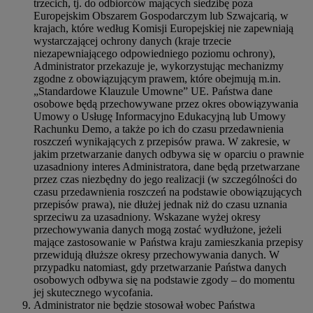
trzecich, tj. do odbiorców mających siedzibę poza
Europejskim Obszarem Gospodarczym lub Szwajcarią, w
krajach, które według Komisji Europejskiej nie zapewniają
wystarczającej ochrony danych (kraje trzecie
niezapewniającego odpowiedniego poziomu ochrony),
Administrator przekazuje je, wykorzystując mechanizmy
zgodne z obowiązującym prawem, które obejmują m.in.
„Standardowe Klauzule Umowne” UE. Państwa dane
osobowe będą przechowywane przez okres obowiązywania
Umowy o Usługę Informacyjno Edukacyjną lub Umowy
Rachunku Demo, a także po ich do czasu przedawnienia
roszczeń wynikających z przepisów prawa. W zakresie, w
jakim przetwarzanie danych odbywa się w oparciu o prawnie
uzasadniony interes Administratora, dane będą przetwarzane
przez czas niezbędny do jego realizacji (w szczególności do
czasu przedawnienia roszczeń na podstawie obowiązujących
przepisów prawa), nie dłużej jednak niż do czasu uznania
sprzeciwu za uzasadniony. Wskazane wyżej okresy
przechowywania danych mogą zostać wydłużone, jeżeli
mające zastosowanie w Państwa kraju zamieszkania przepisy
przewidują dłuższe okresy przechowywania danych. W
przypadku natomiast, gdy przetwarzanie Państwa danych
osobowych odbywa się na podstawie zgody – do momentu
jej skutecznego wycofania.
Administrator nie będzie stosował wobec Państwa