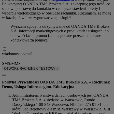
Edukacyjnej OANDA TMS Brokers S.A. i akceptuję jego treść, co
stanowi podstawę do kontaktu w celu przedstawienia oferty i
wsparcia telefonicznego w obsłudze rachunku. Rozumiem, że mogę
w każdej chwili zrezygnować z tej usługi.*
Wyrażam zgodę na otrzymywanie od OANDA TMS Brokers
S.A. informacji marketingowych o produktach i usługach, np.
o nowościach i promocjach na podane przeze mnie dane
kontaktowe za pomocą:
wiadomości e-mail
SMS/MMS
OTWÓRZ RACHUNEK TESTOWY »
Polityka Prywatności OANDA TMS Brokers S.A. – Rachunek
Demo, Usługa Informacyjno- Edukacyjna
Administratorem Państwa danych osobowych jest OANDA
TMS Brokers S.A. z siedzibą w Warszawie, Rondo
Daszyńskiego 1 00-843 Warszawa, NIP 526-275-91-31, dla
której Sąd Rejonowy dla m.st. Warszawy w Warszawie, XIII
Wydział Gospodarczy KRS prowadzi akta rejestrowe pod