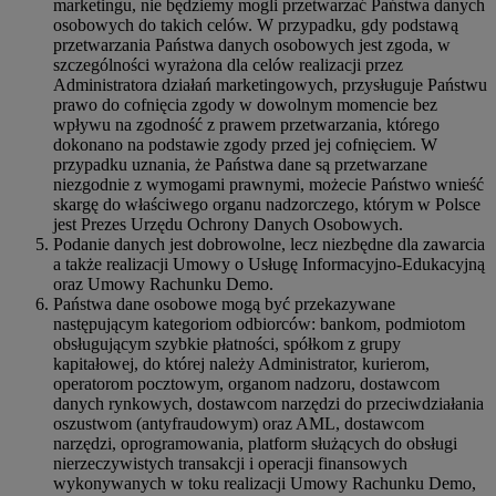
marketingu, nie będziemy mogli przetwarzać Państwa danych
osobowych do takich celów. W przypadku, gdy podstawą
przetwarzania Państwa danych osobowych jest zgoda, w
szczególności wyrażona dla celów realizacji przez
Administratora działań marketingowych, przysługuje Państwu
prawo do cofnięcia zgody w dowolnym momencie bez
wpływu na zgodność z prawem przetwarzania, którego
dokonano na podstawie zgody przed jej cofnięciem. W
przypadku uznania, że Państwa dane są przetwarzane
niezgodnie z wymogami prawnymi, możecie Państwo wnieść
skargę do właściwego organu nadzorczego, którym w Polsce
jest Prezes Urzędu Ochrony Danych Osobowych.
Podanie danych jest dobrowolne, lecz niezbędne dla zawarcia
a także realizacji Umowy o Usługę Informacyjno-Edukacyjną
oraz Umowy Rachunku Demo.
Państwa dane osobowe mogą być przekazywane
następującym kategoriom odbiorców: bankom, podmiotom
obsługującym szybkie płatności, spółkom z grupy
kapitałowej, do której należy Administrator, kurierom,
operatorom pocztowym, organom nadzoru, dostawcom
danych rynkowych, dostawcom narzędzi do przeciwdziałania
oszustwom (antyfraudowym) oraz AML, dostawcom
narzędzi, oprogramowania, platform służących do obsługi
nierzeczywistych transakcji i operacji finansowych
wykonywanych w toku realizacji Umowy Rachunku Demo,