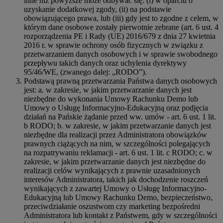
inne niż powyższe może odbywać się: (i) w oparciu o
uzyskanie dodatkowej zgody, (ii) na podstawie
obowiązującego prawa, lub (iii) gdy jest to zgodne z celem, w
którym dane osobowe zostały pierwotnie zebrane (art. 6 ust. 4
rozporządzenia PE i Rady (UE) 2016/679 z dnia 27 kwietnia
2016 r. w sprawie ochrony osób fizycznych w związku z
przetwarzaniem danych osobowych i w sprawie swobodnego
przepływu takich danych oraz uchylenia dyrektywy
95/46/WE, (zwanego dalej: „RODO”).
Podstawą prawną przetwarzania Państwa danych osobowych
jest: a. w zakresie, w jakim przetwarzanie danych jest
niezbędne do wykonania Umowy Rachunku Demo lub
Umowy o Usługę Informacyjno-Edukacyjną oraz podjęcia
działań na Pańskie żądanie przed ww. umów - art. 6 ust. 1 lit.
b RODO; b. w zakresie, w jakim przetwarzanie danych jest
niezbędne dla realizacji przez Administratora obowiązków
prawnych ciążących na nim, w szczególności polegających
na rozpatrywaniu reklamacji - art. 6 ust. 1 lit. c RODO; c. w
zakresie, w jakim przetwarzanie danych jest niezbędne do
realizacji celów wynikających z prawnie uzasadnionych
interesów Administratora, takich jak dochodzenie roszczeń
wynikających z zawartej Umowy o Usługę Informacyjno-
Edukacyjną lub Umowy Rachunku Demo, bezpieczeństwo,
przeciwdziałanie oszustwom czy marketing bezpośredni
Administratora lub kontakt z Państwem, gdy w szczególności