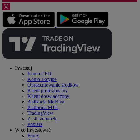
Inwestuj
Konto CFD
Konto akcyjne
Oprocentowanie środków
Klient profesjonalny
Klient doświadczony
Aplikacja Mobilna
Platforma MT5
TradingView
Zasil rachunek
Pobierz
W co Inwestować
Forex