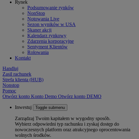
Rynek
Podsumowanie rynków
NonStop
Notowania Live
Sezon wyników w USA
Skaner akcji
Kalendarz rynkowy
Zdarzenia korporacyjne
Sentyment Klientów
Rolowania
Kontakt
Handluj
Zasil rachunek
Strefa klienta (HUB)
Nonstop
Pomoc
Otwórz konto
Konto
Demo
Otwórz konto DEMO
Inwestuj
Toggle submenu
Zarządzaj Twoim kapitałem w wygodny sposób.
Wybierz odpowiedni typ rachunku i zyskaj dostęp do
nowoczesnych platform oraz atrakcyjnego oprocentowania
wolnych środków.