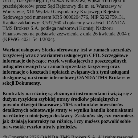
UNIT, Daszyńskiego 1, 00-843 Warszawa, wpisana do rejestru
przedsiębiorców przez Sąd Rejonowy dla m. st. Warszawy w
Warszawie, XIII Wydział Gospodarczy Krajowego Rejestru
Sądowego pod numerem KRS 0000204776, NIP 5262759131,
Kapitał zakładowy: 3,537,560 zł opłacony w całości. OANDA
TMS Brokers S.A. podlega nadzorowi Komisji Nadzoru
Finansowego na podstawie zezwolenia z dnia 26 kwietnia 2004 r.
(KPWiG-4021-54-1/2004).
Wariant usługowy Stocks oferowany jest w ramach sprzedaży
krzyżowej wraz z wariantem usługowym CFD. Szczegółowe
informacje dotyczące ryzyk wynikających z poszczególnych
usług oferowanych w ramach sprzedaży krzyżowej oraz
informacje o kosztach i opłatach związanych z tymi usługami
dostępne są na stronie internetowej OANDA TMS Brokers w
sekcji Dokumenty.
Kontrakty na różnicę są złożonymi instrumentami i wiążą się z
dużym ryzykiem szybkiej utraty środków pieniężnych z
powodu dźwigni finansowej. 76% rachunków inwestorów
detalicznych odnotowuje straty w wyniku handlu kontraktami
na różnicę u niniejszego dostawcy. Zastanów się, czy rozumiesz,
jak działają kontrakty na różnicę, i czy możesz pozwolić sobie
na wysokie ryzyko utraty pieniędzy.
@ Copyright 2026 OANDA TMS Brokers S.A. All rights reserved.