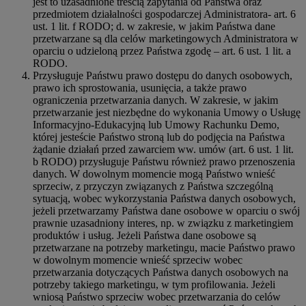
jest to uzasadnione treścią zapytania od Państwa oraz
przedmiotem działalności gospodarczej Administratora- art. 6
ust. 1 lit. f RODO; d. w zakresie, w jakim Państwa dane
przetwarzane są dla celów marketingowych Administratora w
oparciu o udzieloną przez Państwa zgodę – art. 6 ust. 1 lit. a
RODO.
Przysługuje Państwu prawo dostępu do danych osobowych,
prawo ich sprostowania, usunięcia, a także prawo
ograniczenia przetwarzania danych. W zakresie, w jakim
przetwarzanie jest niezbędne do wykonania Umowy o Usługę
Informacyjno-Edukacyjną lub Umowy Rachunku Demo,
której jesteście Państwo stroną lub do podjęcia na Państwa
żądanie działań przed zawarciem ww. umów (art. 6 ust. 1 lit.
b RODO) przysługuje Państwu również prawo przenoszenia
danych. W dowolnym momencie mogą Państwo wnieść
sprzeciw, z przyczyn związanych z Państwa szczególną
sytuacją, wobec wykorzystania Państwa danych osobowych,
jeżeli przetwarzamy Państwa dane osobowe w oparciu o swój
prawnie uzasadniony interes, np. w związku z marketingiem
produktów i usług. Jeżeli Państwa dane osobowe są
przetwarzane na potrzeby marketingu, macie Państwo prawo
w dowolnym momencie wnieść sprzeciw wobec
przetwarzania dotyczących Państwa danych osobowych na
potrzeby takiego marketingu, w tym profilowania. Jeżeli
wniosą Państwo sprzeciw wobec przetwarzania do celów