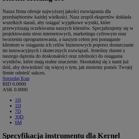
Nasza firma oferuje najwyższej jakości rozwiązania dla
przedsiębiorstw każdej wielkości. Nasz zespół ekspertów dokłada
wszelkich starań, aby osiągać wyjątkowe wyniki, które
przewyższają oczekiwania naszych klientów. Specjalizujemy się w
projektowaniu stron internetowych, marketingu cyfrowym oraz
tworzeniu oprogramowania, a naszym celem jest pomaganie
klientom w osiąganiu ich celów biznesowych poprzez dostarczanie
im innowacyjnych i skutecznych rozwiązań. Jesteśmy dumni z
naszego dążenia do doskonałości oraz zdolności do osiągania
wyników, które mają realne znaczenie. Skontaktuj się z nami już
dziś, aby dowiedzieć się więcej o tym, jak możemy pomóc Twojej
firmie odnieść sukces.
Sprzedaj
Kup
BID
0.0000
ASK
0.0000
1H
1D
7D
30D
6M
Specyfikacja instrumentu dla Kernel