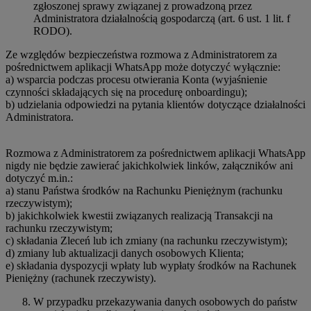
zgłoszonej sprawy związanej z prowadzoną przez
Administratora działalnością gospodarczą (art. 6 ust. 1 lit. f
RODO).
Ze względów bezpieczeństwa rozmowa z Administratorem za
pośrednictwem aplikacji WhatsApp może dotyczyć wyłącznie:
a) wsparcia podczas procesu otwierania Konta (wyjaśnienie
czynności składających się na procedurę onboardingu);
b) udzielania odpowiedzi na pytania klientów dotyczące działalności
Administratora.
Rozmowa z Administratorem za pośrednictwem aplikacji WhatsApp
nigdy nie będzie zawierać jakichkolwiek linków, załączników ani
dotyczyć m.in.:
a) stanu Państwa środków na Rachunku Pieniężnym (rachunku
rzeczywistym);
b) jakichkolwiek kwestii związanych realizacją Transakcji na
rachunku rzeczywistym;
c) składania Zleceń lub ich zmiany (na rachunku rzeczywistym);
d) zmiany lub aktualizacji danych osobowych Klienta;
e) składania dyspozycji wpłaty lub wypłaty środków na Rachunek
Pieniężny (rachunek rzeczywisty).
W przypadku przekazywania danych osobowych do państw