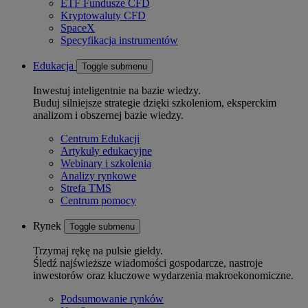
ETF Fundusze CFD
Kryptowaluty CFD
SpaceX
Specyfikacja instrumentów
Edukacja
Toggle submenu
Inwestuj inteligentnie na bazie wiedzy.
Buduj silniejsze strategie dzięki szkoleniom, eksperckim
analizom i obszernej bazie wiedzy.
Centrum Edukacji
Artykuły edukacyjne
Webinary i szkolenia
Analizy rynkowe
Strefa TMS
Centrum pomocy
Rynek
Toggle submenu
Trzymaj rękę na pulsie giełdy.
Śledź najświeższe wiadomości gospodarcze, nastroje
inwestorów oraz kluczowe wydarzenia makroekonomiczne.
Podsumowanie rynków