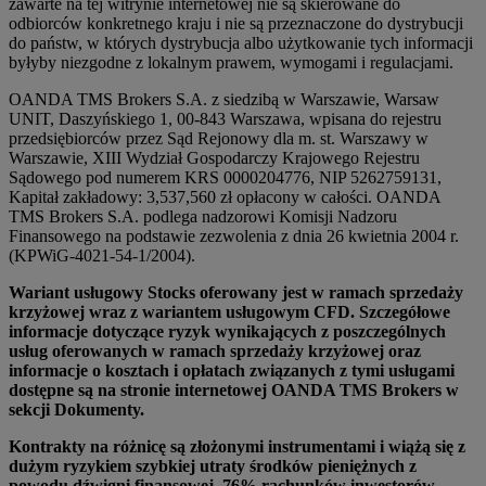
zawarte na tej witrynie internetowej nie są skierowane do
odbiorców konkretnego kraju i nie są przeznaczone do dystrybucji
do państw, w których dystrybucja albo użytkowanie tych informacji
byłyby niezgodne z lokalnym prawem, wymogami i regulacjami.
OANDA TMS Brokers S.A. z siedzibą w Warszawie, Warsaw
UNIT, Daszyńskiego 1, 00-843 Warszawa, wpisana do rejestru
przedsiębiorców przez Sąd Rejonowy dla m. st. Warszawy w
Warszawie, XIII Wydział Gospodarczy Krajowego Rejestru
Sądowego pod numerem KRS 0000204776, NIP 5262759131,
Kapitał zakładowy: 3,537,560 zł opłacony w całości. OANDA
TMS Brokers S.A. podlega nadzorowi Komisji Nadzoru
Finansowego na podstawie zezwolenia z dnia 26 kwietnia 2004 r.
(KPWiG-4021-54-1/2004).
Wariant usługowy Stocks oferowany jest w ramach sprzedaży
krzyżowej wraz z wariantem usługowym CFD. Szczegółowe
informacje dotyczące ryzyk wynikających z poszczególnych
usług oferowanych w ramach sprzedaży krzyżowej oraz
informacje o kosztach i opłatach związanych z tymi usługami
dostępne są na stronie internetowej OANDA TMS Brokers w
sekcji Dokumenty.
Kontrakty na różnicę są złożonymi instrumentami i wiążą się z
dużym ryzykiem szybkiej utraty środków pieniężnych z
powodu dźwigni finansowej. 76% rachunków inwestorów