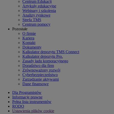
Centrum Edukacji
Artykuły edukacyjne
Webinary i szkolenia
Analizy rynkowe
Strefa TMS
Centrum pomocy
Pozostałe
O firmie
Kariera
Kontakt
Dokumenty
Kalkulator depozytu TMS Connect
Kalkulator depozytu Pro.
Zasady ładu korporacyjnego
Doradztwo dla firm
Zrównoważony rozwój
Cyberbezpieczeństwo
Zarządzanie aktywami
Dane finansowe
Dla Programistów
Informacje prawne
Pełna lista instrumentów
RODO
Ustawienia plików cookie