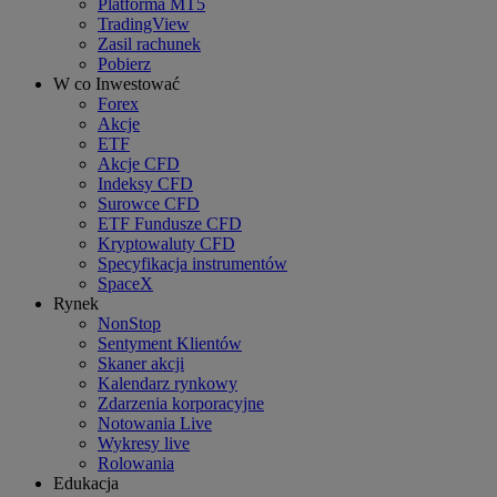
Platforma MT5
TradingView
Zasil rachunek
Pobierz
W co Inwestować
Forex
Akcje
ETF
Akcje CFD
Indeksy CFD
Surowce CFD
ETF Fundusze CFD
Kryptowaluty CFD
Specyfikacja instrumentów
SpaceX
Rynek
NonStop
Sentyment Klientów
Skaner akcji
Kalendarz rynkowy
Zdarzenia korporacyjne
Notowania Live
Wykresy live
Rolowania
Edukacja