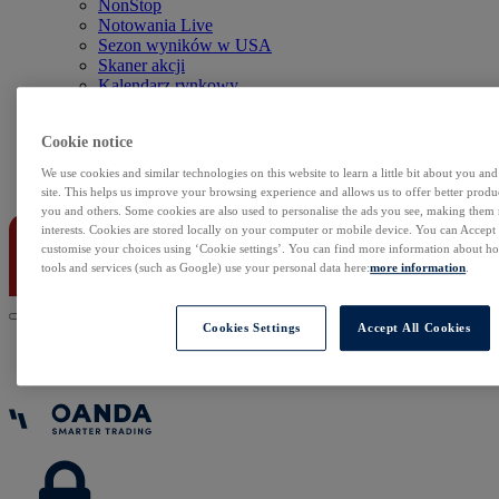
NonStop
Notowania Live
Sezon wyników w USA
Skaner akcji
Kalendarz rynkowy
Zdarzenia korporacyjne
Sentyment Klientów
Cookie notice
Rolowania
We use cookies and similar technologies on this website to learn a little bit about you an
Kontakt
site. This helps us improve your browsing experience and allows us to offer better produc
you and others. Some cookies are also used to personalise the ads you see, making them
interests. Cookies are stored locally on your computer or mobile device. You can Accept o
customise your choices using ‘Cookie settings’. You can find more information about 
tools and services (such as Google) use your personal data here:
more information
.
Cookies Settings
Accept All Cookies