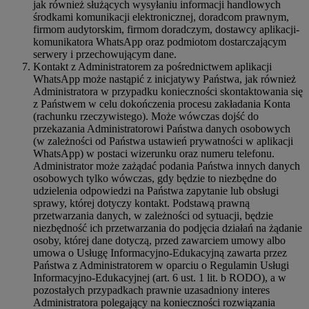
jak również służących wysyłaniu informacji handlowych
środkami komunikacji elektronicznej, doradcom prawnym,
firmom audytorskim, firmom doradczym, dostawcy aplikacji-
komunikatora WhatsApp oraz podmiotom dostarczającym
serwery i przechowującym dane.
Kontakt z Administratorem za pośrednictwem aplikacji
WhatsApp może nastąpić z inicjatywy Państwa, jak również
Administratora w przypadku konieczności skontaktowania się
z Państwem w celu dokończenia procesu zakładania Konta
(rachunku rzeczywistego). Może wówczas dojść do
przekazania Administratorowi Państwa danych osobowych
(w zależności od Państwa ustawień prywatności w aplikacji
WhatsApp) w postaci wizerunku oraz numeru telefonu.
Administrator może zażądać podania Państwa innych danych
osobowych tylko wówczas, gdy będzie to niezbędne do
udzielenia odpowiedzi na Państwa zapytanie lub obsługi
sprawy, której dotyczy kontakt. Podstawą prawną
przetwarzania danych, w zależności od sytuacji, będzie
niezbędność ich przetwarzania do podjęcia działań na żądanie
osoby, której dane dotyczą, przed zawarciem umowy albo
umowa o Usługę Informacyjno-Edukacyjną zawarta przez
Państwa z Administratorem w oparciu o Regulamin Usługi
Informacyjno-Edukacyjnej (art. 6 ust. 1 lit. b RODO), a w
pozostałych przypadkach prawnie uzasadniony interes
Administratora polegający na konieczności rozwiązania