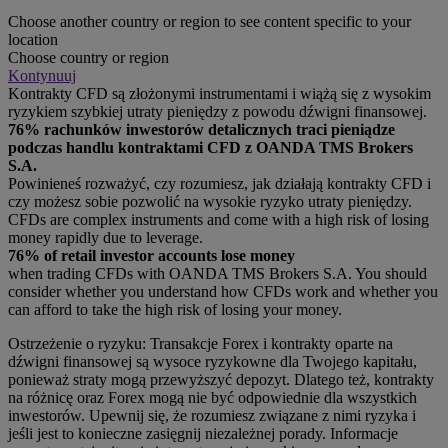
Choose another country or region to see content specific to your
location
Choose country or region
Kontynuuj
Kontrakty CFD są złożonymi instrumentami i wiążą się z wysokim
ryzykiem szybkiej utraty pieniędzy z powodu dźwigni finansowej.
76% rachunków inwestorów detalicznych traci pieniądze
podczas handlu kontraktami CFD z OANDA TMS Brokers
S.A.
Powinieneś rozważyć, czy rozumiesz, jak działają kontrakty CFD i
czy możesz sobie pozwolić na wysokie ryzyko utraty pieniędzy.
CFDs are complex instruments and come with a high risk of losing
money rapidly due to leverage.
76% of retail investor accounts lose money
when trading CFDs with OANDA TMS Brokers S.A. You should
consider whether you understand how CFDs work and whether you
can afford to take the high risk of losing your money.
Ostrzeżenie o ryzyku: Transakcje Forex i kontrakty oparte na
dźwigni finansowej są wysoce ryzykowne dla Twojego kapitału,
ponieważ straty mogą przewyższyć depozyt. Dlatego też, kontrakty
na różnicę oraz Forex mogą nie być odpowiednie dla wszystkich
inwestorów. Upewnij się, że rozumiesz związane z nimi ryzyka i
jeśli jest to konieczne zasięgnij niezależnej porady. Informacje