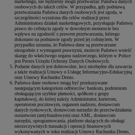
marketingu, nie będziemy mogli przetwarzać Państwa danych
osobowych do takich celów. W przypadku, gdy podstawą
przetwarzania Państwa danych osobowych jest zgoda, w
szczególności wyrażona dla celów realizacji przez
Administratora działań marketingowych, przysługuje Państwu
prawo do cofnięcia zgody w dowolnym momencie bez
wpływu na zgodność z prawem przetwarzania, którego
dokonano na podstawie zgody przed jej cofnięciem. W
przypadku uznania, że Państwa dane są przetwarzane
niezgodnie z wymogami prawnymi, możecie Państwo wnieść
skargę do właściwego organu nadzorczego, którym w Polsce
jest Prezes Urzędu Ochrony Danych Osobowych.
Podanie danych jest dobrowolne, lecz niezbędne dla zawarcia
a także realizacji Umowy o Usługę Informacyjno-Edukacyjną
oraz Umowy Rachunku Demo.
Państwa dane osobowe mogą być przekazywane
następującym kategoriom odbiorców: bankom, podmiotom
obsługującym szybkie płatności, spółkom z grupy
kapitałowej, do której należy Administrator, kurierom,
operatorom pocztowym, organom nadzoru, dostawcom
danych rynkowych, dostawcom narzędzi do przeciwdziałania
oszustwom (antyfraudowym) oraz AML, dostawcom
narzędzi, oprogramowania, platform służących do obsługi
nierzeczywistych transakcji i operacji finansowych
wykonywanych w toku realizacji Umowy Rachunku Demo,