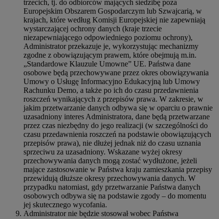
trzecich, tj. do odbiorców mających siedzibę poza
Europejskim Obszarem Gospodarczym lub Szwajcarią, w
krajach, które według Komisji Europejskiej nie zapewniają
wystarczającej ochrony danych (kraje trzecie
niezapewniającego odpowiedniego poziomu ochrony),
Administrator przekazuje je, wykorzystując mechanizmy
zgodne z obowiązującym prawem, które obejmują m.in.
„Standardowe Klauzule Umowne” UE. Państwa dane
osobowe będą przechowywane przez okres obowiązywania
Umowy o Usługę Informacyjno Edukacyjną lub Umowy
Rachunku Demo, a także po ich do czasu przedawnienia
roszczeń wynikających z przepisów prawa. W zakresie, w
jakim przetwarzanie danych odbywa się w oparciu o prawnie
uzasadniony interes Administratora, dane będą przetwarzane
przez czas niezbędny do jego realizacji (w szczególności do
czasu przedawnienia roszczeń na podstawie obowiązujących
przepisów prawa), nie dłużej jednak niż do czasu uznania
sprzeciwu za uzasadniony. Wskazane wyżej okresy
przechowywania danych mogą zostać wydłużone, jeżeli
mające zastosowanie w Państwa kraju zamieszkania przepisy
przewidują dłuższe okresy przechowywania danych. W
przypadku natomiast, gdy przetwarzanie Państwa danych
osobowych odbywa się na podstawie zgody – do momentu
jej skutecznego wycofania.
Administrator nie będzie stosował wobec Państwa