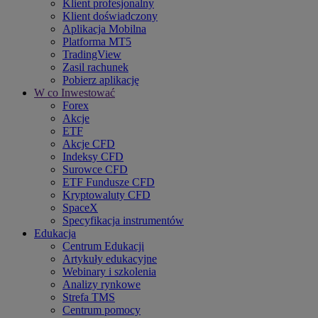
Klient profesjonalny
Klient doświadczony
Aplikacja Mobilna
Platforma MT5
TradingView
Zasil rachunek
Pobierz aplikację
W co Inwestować
Forex
Akcje
ETF
Akcje CFD
Indeksy CFD
Surowce CFD
ETF Fundusze CFD
Kryptowaluty CFD
SpaceX
Specyfikacja instrumentów
Edukacja
Centrum Edukacji
Artykuły edukacyjne
Webinary i szkolenia
Analizy rynkowe
Strefa TMS
Centrum pomocy