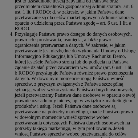
jest to uzasadnione treścią zapytania od Państwa oraz
przedmiotem działalności gospodarczej Administratora- art. 6
ust. 1 lit. f RODO; d. w zakresie, w jakim Państwa dane
przetwarzane są dla celów marketingowych Administratora w
oparciu o udzieloną przez Państwa zgodę – art. 6 ust. 1 lit. a
RODO.
Przysługuje Państwu prawo dostępu do danych osobowych,
prawo ich sprostowania, usunięcia, a także prawo
ograniczenia przetwarzania danych. W zakresie, w jakim
przetwarzanie jest niezbędne do wykonania Umowy o Usługę
Informacyjno-Edukacyjną lub Umowy Rachunku Demo,
której jesteście Państwo stroną lub do podjęcia na Państwa
żądanie działań przed zawarciem ww. umów (art. 6 ust. 1 lit.
b RODO) przysługuje Państwu również prawo przenoszenia
danych. W dowolnym momencie mogą Państwo wnieść
sprzeciw, z przyczyn związanych z Państwa szczególną
sytuacją, wobec wykorzystania Państwa danych osobowych,
jeżeli przetwarzamy Państwa dane osobowe w oparciu o swój
prawnie uzasadniony interes, np. w związku z marketingiem
produktów i usług. Jeżeli Państwa dane osobowe są
przetwarzane na potrzeby marketingu, macie Państwo prawo
w dowolnym momencie wnieść sprzeciw wobec
przetwarzania dotyczących Państwa danych osobowych na
potrzeby takiego marketingu, w tym profilowania. Jeżeli
wniosą Państwo sprzeciw wobec przetwarzania do celów