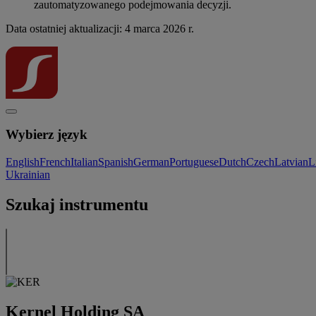
zautomatyzowanego podejmowania decyzji.
Data ostatniej aktualizacji: 4 marca 2026 r.
Wybierz język
English
French
Italian
Spanish
German
Portuguese
Dutch
Czech
Latvian
L
Ukrainian
Szukaj instrumentu
Kernel Holding SA