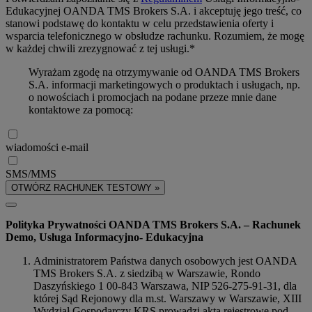
Edukacyjnej OANDA TMS Brokers S.A. i akceptuję jego treść, co
stanowi podstawę do kontaktu w celu przedstawienia oferty i
wsparcia telefonicznego w obsłudze rachunku. Rozumiem, że mogę
w każdej chwili zrezygnować z tej usługi.*
Wyrażam zgodę na otrzymywanie od OANDA TMS Brokers
S.A. informacji marketingowych o produktach i usługach, np.
o nowościach i promocjach na podane przeze mnie dane
kontaktowe za pomocą:
wiadomości e-mail
SMS/MMS
OTWÓRZ RACHUNEK TESTOWY »
Polityka Prywatności OANDA TMS Brokers S.A. – Rachunek
Demo, Usługa Informacyjno- Edukacyjna
Administratorem Państwa danych osobowych jest OANDA
TMS Brokers S.A. z siedzibą w Warszawie, Rondo
Daszyńskiego 1 00-843 Warszawa, NIP 526-275-91-31, dla
której Sąd Rejonowy dla m.st. Warszawy w Warszawie, XIII
Wydział Gospodarczy KRS prowadzi akta rejestrowe pod