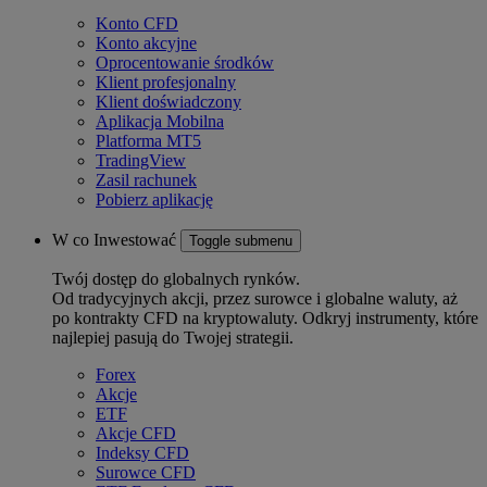
Konto CFD
Konto akcyjne
Oprocentowanie środków
Klient profesjonalny
Klient doświadczony
Aplikacja Mobilna
Platforma MT5
TradingView
Zasil rachunek
Pobierz aplikację
W co Inwestować
Toggle submenu
Twój dostęp do globalnych rynków.
Od tradycyjnych akcji, przez surowce i globalne waluty, aż
po kontrakty CFD na kryptowaluty. Odkryj instrumenty, które
najlepiej pasują do Twojej strategii.
Forex
Akcje
ETF
Akcje CFD
Indeksy CFD
Surowce CFD