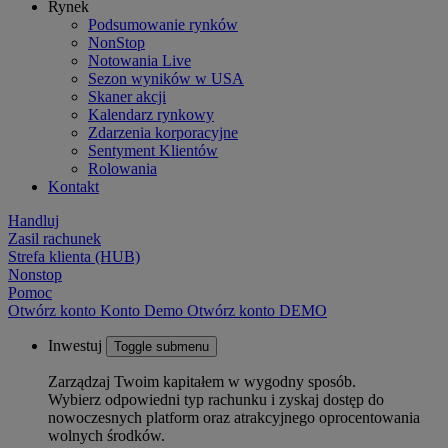
Rynek
Podsumowanie rynków
NonStop
Notowania Live
Sezon wyników w USA
Skaner akcji
Kalendarz rynkowy
Zdarzenia korporacyjne
Sentyment Klientów
Rolowania
Kontakt
Handluj
Zasil rachunek
Strefa klienta (HUB)
Nonstop
Pomoc
Otwórz konto
Konto
Demo
Otwórz konto DEMO
Inwestuj
Toggle submenu
Zarządzaj Twoim kapitałem w wygodny sposób.
Wybierz odpowiedni typ rachunku i zyskaj dostęp do
nowoczesnych platform oraz atrakcyjnego oprocentowania
wolnych środków.