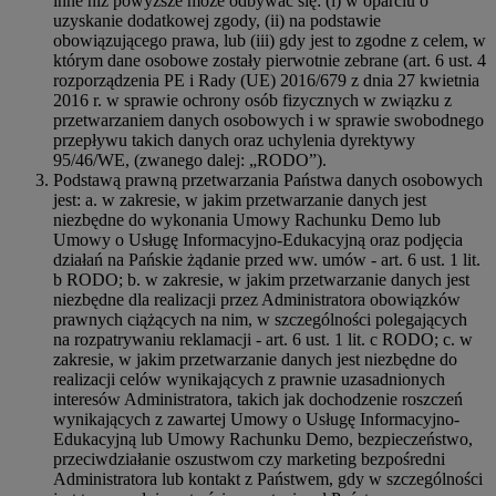
inne niż powyższe może odbywać się: (i) w oparciu o
uzyskanie dodatkowej zgody, (ii) na podstawie
obowiązującego prawa, lub (iii) gdy jest to zgodne z celem, w
którym dane osobowe zostały pierwotnie zebrane (art. 6 ust. 4
rozporządzenia PE i Rady (UE) 2016/679 z dnia 27 kwietnia
2016 r. w sprawie ochrony osób fizycznych w związku z
przetwarzaniem danych osobowych i w sprawie swobodnego
przepływu takich danych oraz uchylenia dyrektywy
95/46/WE, (zwanego dalej: „RODO”).
Podstawą prawną przetwarzania Państwa danych osobowych
jest: a. w zakresie, w jakim przetwarzanie danych jest
niezbędne do wykonania Umowy Rachunku Demo lub
Umowy o Usługę Informacyjno-Edukacyjną oraz podjęcia
działań na Pańskie żądanie przed ww. umów - art. 6 ust. 1 lit.
b RODO; b. w zakresie, w jakim przetwarzanie danych jest
niezbędne dla realizacji przez Administratora obowiązków
prawnych ciążących na nim, w szczególności polegających
na rozpatrywaniu reklamacji - art. 6 ust. 1 lit. c RODO; c. w
zakresie, w jakim przetwarzanie danych jest niezbędne do
realizacji celów wynikających z prawnie uzasadnionych
interesów Administratora, takich jak dochodzenie roszczeń
wynikających z zawartej Umowy o Usługę Informacyjno-
Edukacyjną lub Umowy Rachunku Demo, bezpieczeństwo,
przeciwdziałanie oszustwom czy marketing bezpośredni
Administratora lub kontakt z Państwem, gdy w szczególności