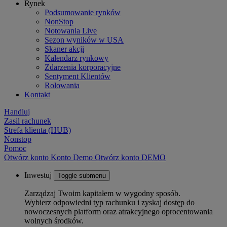
Rynek
Podsumowanie rynków
NonStop
Notowania Live
Sezon wyników w USA
Skaner akcji
Kalendarz rynkowy
Zdarzenia korporacyjne
Sentyment Klientów
Rolowania
Kontakt
Handluj
Zasil rachunek
Strefa klienta (HUB)
Nonstop
Pomoc
Otwórz konto
Konto
Demo
Otwórz konto DEMO
Inwestuj
Toggle submenu
Zarządzaj Twoim kapitałem w wygodny sposób.
Wybierz odpowiedni typ rachunku i zyskaj dostęp do
nowoczesnych platform oraz atrakcyjnego oprocentowania
wolnych środków.