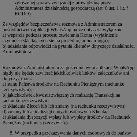
zgłoszonej sprawy związanej z prowadzoną przez
Administratora działalnością gospodarczą (art. 6 ust. 1 lit. f
RODO).
Ze względów bezpieczeństwa rozmowa z Administratorem za
pośrednictwem aplikacji WhatsApp może dotyczyć wyłącznie:
a) wsparcia podczas procesu otwierania Konta (wyjaśnienie
czynności składających się na procedurę onboardingu);
b) udzielania odpowiedzi na pytania klientów dotyczące działalności
Administratora.
Rozmowa z Administratorem za pośrednictwem aplikacji WhatsApp
nigdy nie będzie zawierać jakichkolwiek linków, załączników ani
dotyczyć m.in.:
a) stanu Państwa środków na Rachunku Pieniężnym (rachunku
rzeczywistym);
b) jakichkolwiek kwestii związanych realizacją Transakcji na
rachunku rzeczywistym;
c) składania Zleceń lub ich zmiany (na rachunku rzeczywistym);
d) zmiany lub aktualizacji danych osobowych Klienta;
e) składania dyspozycji wpłaty lub wypłaty środków na Rachunek
Pieniężny (rachunek rzeczywisty).
W przypadku przekazywania danych osobowych do państw