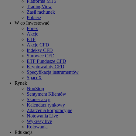
Platforma MT5
TradingView
Zasil rachunek
Pobierz
W co Inwestować
Forex
Akcje
ETF
Akcje CFD
Indeksy CFD
Surowce CFD
ETF Fundusze CFD
Kryptowaluty CFD
Specyfikacja instrumentów
SpaceX
Rynek
NonStop
Sentyment Klientów
Skaner akcji
Kalendarz rynkowy
Zdarzenia korporacyjne
Notowania Live
Wykresy live
Rolowania
Edukacja