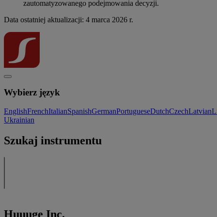
zautomatyzowanego podejmowania decyzji.
Data ostatniej aktualizacji: 4 marca 2026 r.
Wybierz język
English
French
Italian
Spanish
German
Portuguese
Dutch
Czech
Latvian
L
Ukrainian
Szukaj instrumentu
Huuuge Inc.