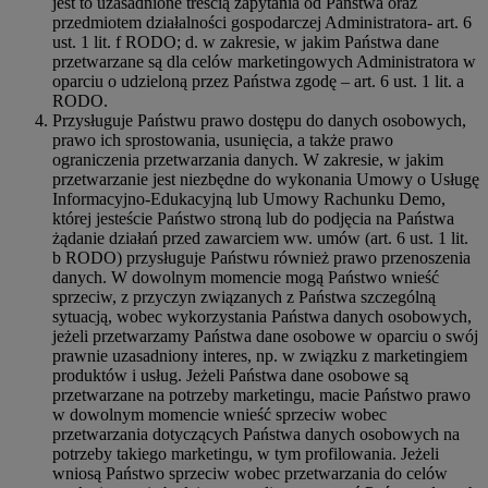
jest to uzasadnione treścią zapytania od Państwa oraz
przedmiotem działalności gospodarczej Administratora- art. 6
ust. 1 lit. f RODO; d. w zakresie, w jakim Państwa dane
przetwarzane są dla celów marketingowych Administratora w
oparciu o udzieloną przez Państwa zgodę – art. 6 ust. 1 lit. a
RODO.
Przysługuje Państwu prawo dostępu do danych osobowych,
prawo ich sprostowania, usunięcia, a także prawo
ograniczenia przetwarzania danych. W zakresie, w jakim
przetwarzanie jest niezbędne do wykonania Umowy o Usługę
Informacyjno-Edukacyjną lub Umowy Rachunku Demo,
której jesteście Państwo stroną lub do podjęcia na Państwa
żądanie działań przed zawarciem ww. umów (art. 6 ust. 1 lit.
b RODO) przysługuje Państwu również prawo przenoszenia
danych. W dowolnym momencie mogą Państwo wnieść
sprzeciw, z przyczyn związanych z Państwa szczególną
sytuacją, wobec wykorzystania Państwa danych osobowych,
jeżeli przetwarzamy Państwa dane osobowe w oparciu o swój
prawnie uzasadniony interes, np. w związku z marketingiem
produktów i usług. Jeżeli Państwa dane osobowe są
przetwarzane na potrzeby marketingu, macie Państwo prawo
w dowolnym momencie wnieść sprzeciw wobec
przetwarzania dotyczących Państwa danych osobowych na
potrzeby takiego marketingu, w tym profilowania. Jeżeli
wniosą Państwo sprzeciw wobec przetwarzania do celów