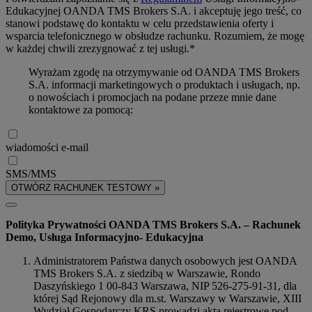
Edukacyjnej OANDA TMS Brokers S.A. i akceptuję jego treść, co
stanowi podstawę do kontaktu w celu przedstawienia oferty i
wsparcia telefonicznego w obsłudze rachunku. Rozumiem, że mogę
w każdej chwili zrezygnować z tej usługi.*
Wyrażam zgodę na otrzymywanie od OANDA TMS Brokers
S.A. informacji marketingowych o produktach i usługach, np.
o nowościach i promocjach na podane przeze mnie dane
kontaktowe za pomocą:
wiadomości e-mail
SMS/MMS
OTWÓRZ RACHUNEK TESTOWY »
Polityka Prywatności OANDA TMS Brokers S.A. – Rachunek
Demo, Usługa Informacyjno- Edukacyjna
Administratorem Państwa danych osobowych jest OANDA
TMS Brokers S.A. z siedzibą w Warszawie, Rondo
Daszyńskiego 1 00-843 Warszawa, NIP 526-275-91-31, dla
której Sąd Rejonowy dla m.st. Warszawy w Warszawie, XIII
Wydział Gospodarczy KRS prowadzi akta rejestrowe pod