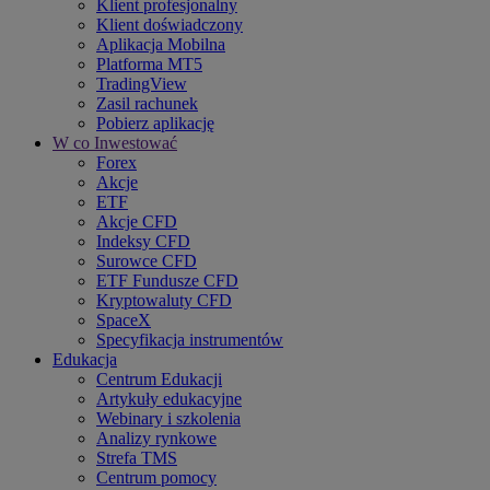
Klient profesjonalny
Klient doświadczony
Aplikacja Mobilna
Platforma MT5
TradingView
Zasil rachunek
Pobierz aplikację
W co Inwestować
Forex
Akcje
ETF
Akcje CFD
Indeksy CFD
Surowce CFD
ETF Fundusze CFD
Kryptowaluty CFD
SpaceX
Specyfikacja instrumentów
Edukacja
Centrum Edukacji
Artykuły edukacyjne
Webinary i szkolenia
Analizy rynkowe
Strefa TMS
Centrum pomocy