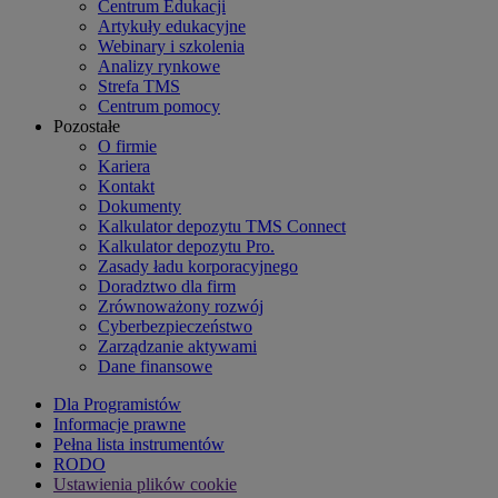
Centrum Edukacji
Artykuły edukacyjne
Webinary i szkolenia
Analizy rynkowe
Strefa TMS
Centrum pomocy
Pozostałe
O firmie
Kariera
Kontakt
Dokumenty
Kalkulator depozytu TMS Connect
Kalkulator depozytu Pro.
Zasady ładu korporacyjnego
Doradztwo dla firm
Zrównoważony rozwój
Cyberbezpieczeństwo
Zarządzanie aktywami
Dane finansowe
Dla Programistów
Informacje prawne
Pełna lista instrumentów
RODO
Ustawienia plików cookie