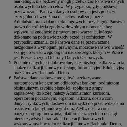
marketingu, nie będziemy mogli przetwarzać Państwa danych
osobowych do takich celów. W przypadku, gdy podstawą
przetwarzania Państwa danych osobowych jest zgoda, w
szczególności wyrażona dla celów realizacji przez
Administratora działań marketingowych, przysługuje Państwu
prawo do cofnięcia zgody w dowolnym momencie bez
wpływu na zgodność z prawem przetwarzania, którego
dokonano na podstawie zgody przed jej cofnięciem. W
przypadku uznania, że Państwa dane są przetwarzane
niezgodnie z wymogami prawnymi, możecie Państwo wnieść
skargę do właściwego organu nadzorczego, którym w Polsce
jest Prezes Urzędu Ochrony Danych Osobowych.
Podanie danych jest dobrowolne, lecz niezbędne dla zawarcia
a także realizacji Umowy o Usługę Informacyjno-Edukacyjną
oraz Umowy Rachunku Demo.
Państwa dane osobowe mogą być przekazywane
następującym kategoriom odbiorców: bankom, podmiotom
obsługującym szybkie płatności, spółkom z grupy
kapitałowej, do której należy Administrator, kurierom,
operatorom pocztowym, organom nadzoru, dostawcom
danych rynkowych, dostawcom narzędzi do przeciwdziałania
oszustwom (antyfraudowym) oraz AML, dostawcom
narzędzi, oprogramowania, platform służących do obsługi
nierzeczywistych transakcji i operacji finansowych
wykonywanych w toku realizacji Umowy Rachunku Demo,