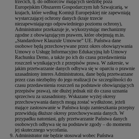
trzecich, tj. do odbiorców mających siedzibę poza
Europejskim Obszarem Gospodarczym lub Szwajcarią, w
krajach, które według Komisji Europejskiej nie zapewniają
wystarczającej ochrony danych (kraje trzecie
niezapewniającego odpowiedniego poziomu ochrony),
Administrator przekazuje je, wykorzystując mechanizmy
zgodne z obowiązującym prawem, które obejmują m.in.
„Standardowe Klauzule Umowne” UE. Państwa dane
osobowe będą przechowywane przez okres obowiązywania
Umowy o Usługę Informacyjno Edukacyjną lub Umowy
Rachunku Demo, a także po ich do czasu przedawnienia
roszczeń wynikających z przepisów prawa. W zakresie, w
jakim przetwarzanie danych odbywa się w oparciu o prawnie
uzasadniony interes Administratora, dane będą przetwarzane
przez czas niezbędny do jego realizacji (w szczególności do
czasu przedawnienia roszczeń na podstawie obowiązujących
przepisów prawa), nie dłużej jednak niż do czasu uznania
sprzeciwu za uzasadniony. Wskazane wyżej okresy
przechowywania danych mogą zostać wydłużone, jeżeli
mające zastosowanie w Państwa kraju zamieszkania przepisy
przewidują dłuższe okresy przechowywania danych. W
przypadku natomiast, gdy przetwarzanie Państwa danych
osobowych odbywa się na podstawie zgody – do momentu
jej skutecznego wycofania.
Administrator nie będzie stosował wobec Państwa