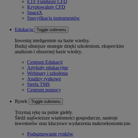
ETF Fundusze CFD
Kryptowaluty CFD
SpaceX
Specyfikacja instrumentów
Edukacja
Toggle submenu
Inwestuj inteligentnie na bazie wiedzy.
Buduj silniejsze strategie dzięki szkoleniom, eksperckim
analizom i obszernej bazie wiedzy.
Centrum Edukacji
Artykuły edukacyjne
Webinary i szkolenia
Analizy rynkowe
Strefa TMS
Centrum pomocy
Rynek
Toggle submenu
Trzymaj rękę na pulsie giełdy.
Śledź najświeższe wiadomości gospodarcze, nastroje
inwestorów oraz kluczowe wydarzenia makroekonomiczne.
Podsumowanie rynków