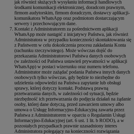
jak również służących wysyłaniu informacji handlowych
środkami komunikacji elektronicznej, doradcom prawnym,
firmom audytorskim, firmom doradczym, dostawcy aplikacji-
komunikatora WhatsApp oraz podmiotom dostarczającym
serwery i przechowującym dane.
Kontakt z Administratorem za pośrednictwem aplikacji
WhatsApp może nastąpić z inicjatywy Państwa, jak również
Administratora w przypadku konieczności skontaktowania się
z Państwem w celu dokończenia procesu zakładania Konta
(rachunku rzeczywistego). Może wówczas dojść do
przekazania Administratorowi Państwa danych osobowych
(w zależności od Państwa ustawień prywatności w aplikacji
WhatsApp) w postaci wizerunku oraz numeru telefonu.
Administrator może zażądać podania Państwa innych danych
osobowych tylko wówczas, gdy będzie to niezbędne do
udzielenia odpowiedzi na Państwa zapytanie lub obsługi
sprawy, której dotyczy kontakt. Podstawą prawną
przetwarzania danych, w zależności od sytuacji, będzie
niezbędność ich przetwarzania do podjęcia działań na żądanie
osoby, której dane dotyczą, przed zawarciem umowy albo
umowa o Usługę Informacyjno-Edukacyjną zawarta przez
Państwa z Administratorem w oparciu o Regulamin Usługi
Informacyjno-Edukacyjnej (art. 6 ust. 1 lit. b RODO), a w
pozostałych przypadkach prawnie uzasadniony interes
Administratora polegający na konieczności rozwiązania