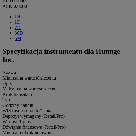
BID
0.0000
ASK
0.0000
1H
1D
7D
30D
6M
Specyfikacja instrumentu dla Huuuge
Inc.
Nazwa
Minimalna wartość zlecenia
Opis
Maksymalna wartość zlecenia
Krok transakcji
Typ
Godziny handlu
Wielkość kontraktu/1 lota
Depozyt wymagany (Retail/Pro)
Wartość 1 pipsa
Dźwignia finansowa (Retail/Pro)
Minimalny krok notowań