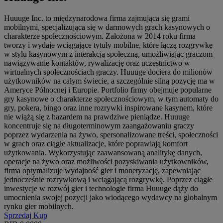
Huuuge Inc. to międzynarodowa firma zajmująca się grami
mobilnymi, specjalizująca się w darmowych grach kasynowych o
charakterze społecznościowym. Założona w 2014 roku firma
tworzy i wydaje wciągające tytuły mobilne, które łączą rozgrywkę
w stylu kasynowym z interakcją społeczną, umożliwiając graczom
nawiązywanie kontaktów, rywalizację oraz uczestnictwo w
wirtualnych społecznościach graczy. Huuuge dociera do milionów
użytkowników na całym świecie, a szczególnie silną pozycję ma w
Ameryce Północnej i Europie. Portfolio firmy obejmuje popularne
gry kasynowe o charakterze społecznościowym, w tym automaty do
gry, pokera, bingo oraz inne rozrywki inspirowane kasynem, które
nie wiążą się z hazardem na prawdziwe pieniądze. Huuuge
koncentruje się na długoterminowym zaangażowaniu graczy
poprzez wydarzenia na żywo, spersonalizowane treści, społeczności
w grach oraz ciągłe aktualizacje, które poprawiają komfort
użytkowania. Wykorzystując zaawansowaną analitykę danych,
operacje na żywo oraz możliwości pozyskiwania użytkowników,
firma optymalizuje wydajność gier i monetyzację, zapewniając
jednocześnie rozrywkową i wciągającą rozgrywkę. Poprzez ciągłe
inwestycje w rozwój gier i technologie firma Huuuge dąży do
umocnienia swojej pozycji jako wiodącego wydawcy na globalnym
rynku gier mobilnych.
Sprzedaj
Kup