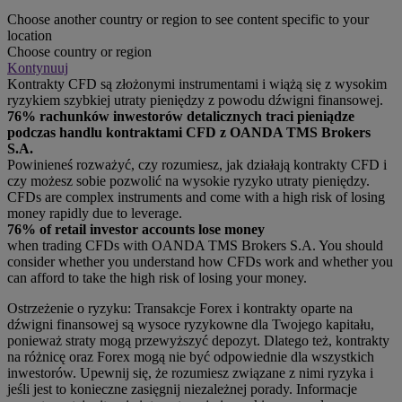
Choose another country or region to see content specific to your
location
Choose country or region
Kontynuuj
Kontrakty CFD są złożonymi instrumentami i wiążą się z wysokim
ryzykiem szybkiej utraty pieniędzy z powodu dźwigni finansowej.
76% rachunków inwestorów detalicznych traci pieniądze
podczas handlu kontraktami CFD z OANDA TMS Brokers
S.A.
Powinieneś rozważyć, czy rozumiesz, jak działają kontrakty CFD i
czy możesz sobie pozwolić na wysokie ryzyko utraty pieniędzy.
CFDs are complex instruments and come with a high risk of losing
money rapidly due to leverage.
76% of retail investor accounts lose money
when trading CFDs with OANDA TMS Brokers S.A. You should
consider whether you understand how CFDs work and whether you
can afford to take the high risk of losing your money.
Ostrzeżenie o ryzyku: Transakcje Forex i kontrakty oparte na
dźwigni finansowej są wysoce ryzykowne dla Twojego kapitału,
ponieważ straty mogą przewyższyć depozyt. Dlatego też, kontrakty
na różnicę oraz Forex mogą nie być odpowiednie dla wszystkich
inwestorów. Upewnij się, że rozumiesz związane z nimi ryzyka i
jeśli jest to konieczne zasięgnij niezależnej porady. Informacje