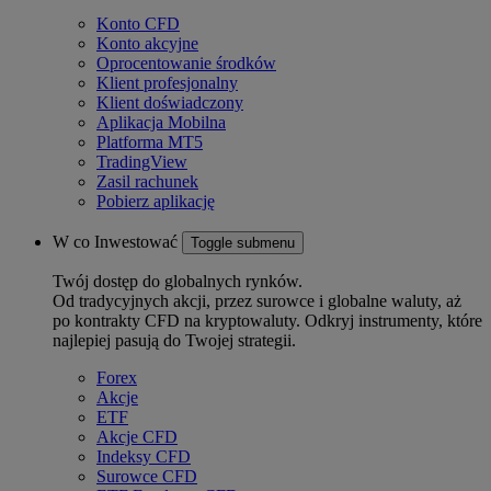
Konto CFD
Konto akcyjne
Oprocentowanie środków
Klient profesjonalny
Klient doświadczony
Aplikacja Mobilna
Platforma MT5
TradingView
Zasil rachunek
Pobierz aplikację
W co Inwestować
Toggle submenu
Twój dostęp do globalnych rynków.
Od tradycyjnych akcji, przez surowce i globalne waluty, aż
po kontrakty CFD na kryptowaluty. Odkryj instrumenty, które
najlepiej pasują do Twojej strategii.
Forex
Akcje
ETF
Akcje CFD
Indeksy CFD
Surowce CFD