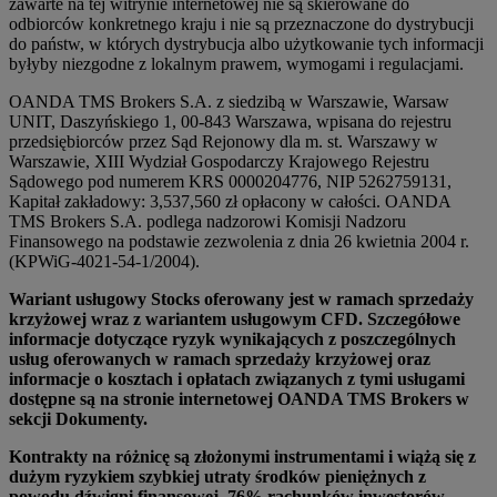
zawarte na tej witrynie internetowej nie są skierowane do
odbiorców konkretnego kraju i nie są przeznaczone do dystrybucji
do państw, w których dystrybucja albo użytkowanie tych informacji
byłyby niezgodne z lokalnym prawem, wymogami i regulacjami.
OANDA TMS Brokers S.A. z siedzibą w Warszawie, Warsaw
UNIT, Daszyńskiego 1, 00-843 Warszawa, wpisana do rejestru
przedsiębiorców przez Sąd Rejonowy dla m. st. Warszawy w
Warszawie, XIII Wydział Gospodarczy Krajowego Rejestru
Sądowego pod numerem KRS 0000204776, NIP 5262759131,
Kapitał zakładowy: 3,537,560 zł opłacony w całości. OANDA
TMS Brokers S.A. podlega nadzorowi Komisji Nadzoru
Finansowego na podstawie zezwolenia z dnia 26 kwietnia 2004 r.
(KPWiG-4021-54-1/2004).
Wariant usługowy Stocks oferowany jest w ramach sprzedaży
krzyżowej wraz z wariantem usługowym CFD. Szczegółowe
informacje dotyczące ryzyk wynikających z poszczególnych
usług oferowanych w ramach sprzedaży krzyżowej oraz
informacje o kosztach i opłatach związanych z tymi usługami
dostępne są na stronie internetowej OANDA TMS Brokers w
sekcji Dokumenty.
Kontrakty na różnicę są złożonymi instrumentami i wiążą się z
dużym ryzykiem szybkiej utraty środków pieniężnych z
powodu dźwigni finansowej. 76% rachunków inwestorów