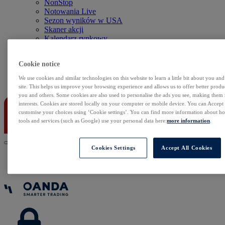
NonStop
Notowania Live
Sezon wyników w USA
Skaner akcji
Kalendarz rynkowy
Zdarzenia korporacyjne
Sentyment Klientów
Cookie notice
Rolowania
We use cookies and similar technologies on this website to learn a little bit about you an
Kontakt
site. This helps us improve your browsing experience and allows us to offer better produc
you and others. Some cookies are also used to personalise the ads you see, making them
interests. Cookies are stored locally on your computer or mobile device. You can Accept o
customise your choices using ‘Cookie settings’. You can find more information about 
tools and services (such as Google) use your personal data here:
more information
.
Cookies Settings
Accept All Cookies