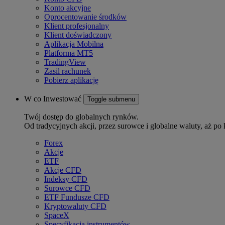
Konto akcyjne
Oprocentowanie środków
Klient profesjonalny
Klient doświadczony
Aplikacja Mobilna
Platforma MT5
TradingView
Zasil rachunek
Pobierz aplikację
W co Inwestować
Toggle submenu
Twój dostęp do globalnych rynków.
Od tradycyjnych akcji, przez surowce i globalne waluty, aż po 
Forex
Akcje
ETF
Akcje CFD
Indeksy CFD
Surowce CFD
ETF Fundusze CFD
Kryptowaluty CFD
SpaceX
Specyfikacja instrumentów