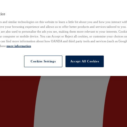
ice
 and similar technologies on this website to learn a little bit about you and how you interact with
ove your browsing experience and allows us to offer better products and services tailored to you 
are also used to personalise the ads you see, making them more relevant to your interests. Cookie
ur computer or mobile device. You can Accept or Reject all cookies, or customise your choices u
u can find more information about how OANDA and third party tools and services (such as Googl
 here:
more information
.
Cookies Settings
Accept All Cookies