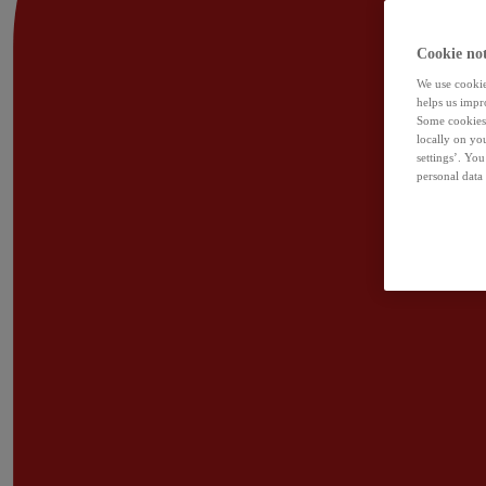
Cookie not
We use cookies
helps us impr
Some cookies 
locally on yo
settings’. Yo
personal data