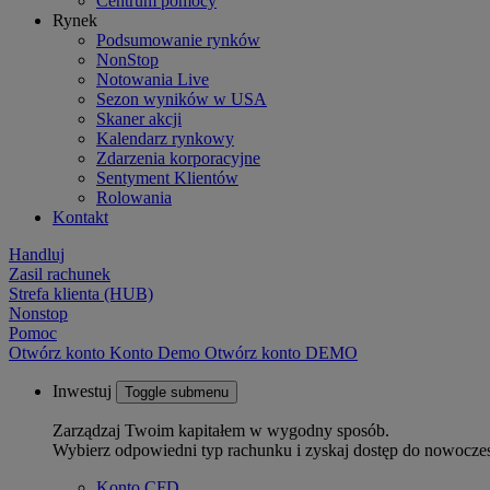
Centrum pomocy
Rynek
Podsumowanie rynków
NonStop
Notowania Live
Sezon wyników w USA
Skaner akcji
Kalendarz rynkowy
Zdarzenia korporacyjne
Sentyment Klientów
Rolowania
Kontakt
Handluj
Zasil rachunek
Strefa klienta (HUB)
Nonstop
Pomoc
Otwórz konto
Konto
Demo
Otwórz konto DEMO
Inwestuj
Toggle submenu
Zarządzaj Twoim kapitałem w wygodny sposób.
Wybierz odpowiedni typ rachunku i zyskaj dostęp do nowocze
Konto CFD