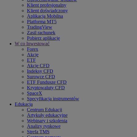
Klient profesjonalny
Klient doświadczony
Aplikacja Mobilna
Platforma MT5
TradingView
Zasil rachunek
Pobierz aplikację
W co Inwestować
Forex
Akcje
ETF
Akcje CFD
Indeksy CFD
Surowce CFD
ETF Fundusze CFD
Kryptowaluty CFD
SpaceX
Specyfikacja instrumentów
Edukacja
Centrum Edukacji
Artykuły edukacyjne
Webinary i szkolenia
Analizy rynkowe
Strefa TMS