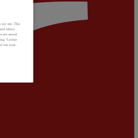
 our site. This
and others.
s are stored
sing ‘Cookie
e) use your