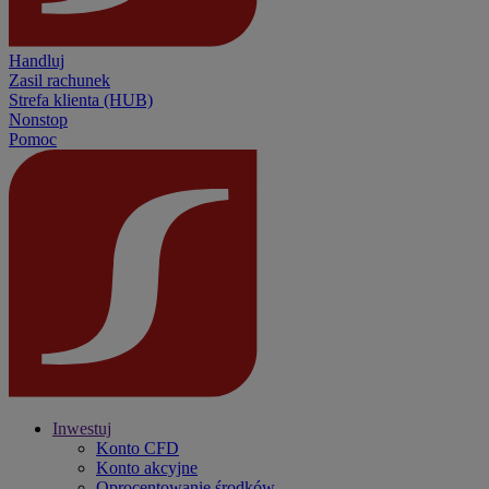
Handluj
Zasil rachunek
Strefa klienta (HUB)
Nonstop
Pomoc
Inwestuj
Konto CFD
Konto akcyjne
Oprocentowanie środków