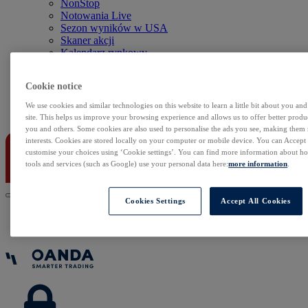
NonStop
Notowania Live
Sezon wyników w USA
Skaner akcji
Kalendarz rynkowy
Zdarzenia korporacyjne
Sentyment Klientów
Cookie notice
Rolowania
We use cookies and similar technologies on this website to learn a little bit about you an
Kontakt
site. This helps us improve your browsing experience and allows us to offer better produc
you and others. Some cookies are also used to personalise the ads you see, making them
interests. Cookies are stored locally on your computer or mobile device. You can Accept o
customise your choices using ‘Cookie settings’. You can find more information about 
tools and services (such as Google) use your personal data here:
more information
.
Cookies Settings
Accept All Cookies