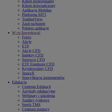
Klient profesjonalny
Klient doświadczony
Aplikacja Mobilna
Platforma MT5
TradingView
Zasil rachunek
Pobierz aplikację
W co Inwestować
Forex
Akcje
ETF
Akcje CFD
Indeksy CFD
Surowce CFD
ETF Fundusze CFD
Kryptowaluty CFD
SpaceX
Specyfikacja instrumentów
Edukacja
Centrum Edukacji
Artykuły edukacyjne
Webinary i szkolenia
Analizy rynkowe
Strefa TMS
Centrum pomocy