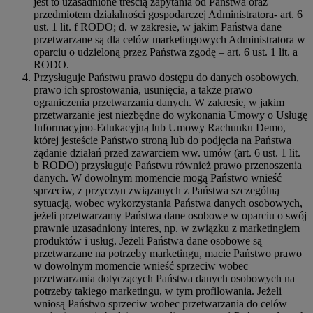
jest to uzasadnione treścią zapytania od Państwa oraz
przedmiotem działalności gospodarczej Administratora- art. 6
ust. 1 lit. f RODO; d. w zakresie, w jakim Państwa dane
przetwarzane są dla celów marketingowych Administratora w
oparciu o udzieloną przez Państwa zgodę – art. 6 ust. 1 lit. a
RODO.
Przysługuje Państwu prawo dostępu do danych osobowych,
prawo ich sprostowania, usunięcia, a także prawo
ograniczenia przetwarzania danych. W zakresie, w jakim
przetwarzanie jest niezbędne do wykonania Umowy o Usługę
Informacyjno-Edukacyjną lub Umowy Rachunku Demo,
której jesteście Państwo stroną lub do podjęcia na Państwa
żądanie działań przed zawarciem ww. umów (art. 6 ust. 1 lit.
b RODO) przysługuje Państwu również prawo przenoszenia
danych. W dowolnym momencie mogą Państwo wnieść
sprzeciw, z przyczyn związanych z Państwa szczególną
sytuacją, wobec wykorzystania Państwa danych osobowych,
jeżeli przetwarzamy Państwa dane osobowe w oparciu o swój
prawnie uzasadniony interes, np. w związku z marketingiem
produktów i usług. Jeżeli Państwa dane osobowe są
przetwarzane na potrzeby marketingu, macie Państwo prawo
w dowolnym momencie wnieść sprzeciw wobec
przetwarzania dotyczących Państwa danych osobowych na
potrzeby takiego marketingu, w tym profilowania. Jeżeli
wniosą Państwo sprzeciw wobec przetwarzania do celów