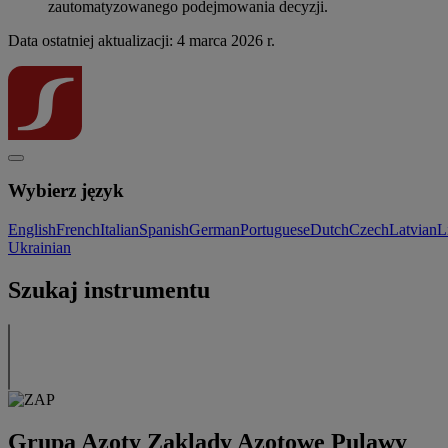
zautomatyzowanego podejmowania decyzji.
Data ostatniej aktualizacji: 4 marca 2026 r.
Wybierz język
English
French
Italian
Spanish
German
Portuguese
Dutch
Czech
Latvian
L
Ukrainian
Szukaj instrumentu
Grupa Azoty Zaklady Azotowe Pulawy