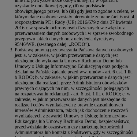
inne niż powyższe może odbywać się: (i) w oparciu o
uzyskanie dodatkowej zgody, (ii) na podstawie
obowiązującego prawa, lub (iii) gdy jest to zgodne z celem, w
którym dane osobowe zostały pierwotnie zebrane (art. 6 ust. 4
rozporządzenia PE i Rady (UE) 2016/679 z dnia 27 kwietnia
2016 r. w sprawie ochrony osób fizycznych w związku z
przetwarzaniem danych osobowych i w sprawie swobodnego
przepływu takich danych oraz uchylenia dyrektywy
95/46/WE, (zwanego dalej: „RODO”).
Podstawą prawną przetwarzania Państwa danych osobowych
jest: a. w zakresie, w jakim przetwarzanie danych jest
niezbędne do wykonania Umowy Rachunku Demo lub
Umowy o Usługę Informacyjno-Edukacyjną oraz podjęcia
działań na Pańskie żądanie przed ww. umów - art. 6 ust. 1 lit.
b RODO; b. w zakresie, w jakim przetwarzanie danych jest
niezbędne dla realizacji przez Administratora obowiązków
prawnych ciążących na nim, w szczególności polegających
na rozpatrywaniu reklamacji - art. 6 ust. 1 lit. c RODO; c. w
zakresie, w jakim przetwarzanie danych jest niezbędne do
realizacji celów wynikających z prawnie uzasadnionych
interesów Administratora, takich jak dochodzenie roszczeń
wynikających z zawartej Umowy o Usługę Informacyjno-
Edukacyjną lub Umowy Rachunku Demo, bezpieczeństwo,
przeciwdziałanie oszustwom czy marketing bezpośredni
Administratora lub kontakt z Państwem, gdy w szczególności