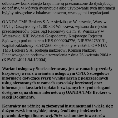
odbiorców konkretnego kraju i nie są przeznaczone do dystrybucji
do państw, w których dystrybucja albo użytkowanie tych informacji
byłyby niezgodne z lokalnym prawem, wymogami i regulacjami.
OANDA TMS Brokers S.A. z siedzibą w Warszawie, Warsaw
UNIT, Daszyńskiego 1, 00-843 Warszawa, wpisana do rejestru
przedsiębiorców przez Sąd Rejonowy dla m. st. Warszawy w
Warszawie, XIII Wydział Gospodarczy Krajowego Rejestru
Sądowego pod numerem KRS 0000204776, NIP 5262759131,
Kapitał zakładowy: 3,537,560 zł opłacony w całości. OANDA
TMS Brokers S.A. podlega nadzorowi Komisji Nadzoru
Finansowego na podstawie zezwolenia z dnia 26 kwietnia 2004 r.
(KPWiG-4021-54-1/2004).
Wariant usługowy Stocks oferowany jest w ramach sprzedaży
krzyżowej wraz z wariantem usługowym CFD. Szczegółowe
informacje dotyczące ryzyk wynikających z poszczególnych
usług oferowanych w ramach sprzedaży krzyżowej oraz
informacje o kosztach i opłatach związanych z tymi usługami
dostępne są na stronie internetowej OANDA TMS Brokers w
sekcji Dokumenty.
Kontrakty na różnicę są złożonymi instrumentami i wiążą się z
dużym ryzykiem szybkiej utraty środków pieniężnych z
powodu dźwigni finansowej. 76% rachunków inwestorów