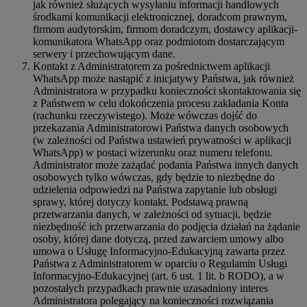
jak również służących wysyłaniu informacji handlowych
środkami komunikacji elektronicznej, doradcom prawnym,
firmom audytorskim, firmom doradczym, dostawcy aplikacji-
komunikatora WhatsApp oraz podmiotom dostarczającym
serwery i przechowującym dane.
Kontakt z Administratorem za pośrednictwem aplikacji
WhatsApp może nastąpić z inicjatywy Państwa, jak również
Administratora w przypadku konieczności skontaktowania się
z Państwem w celu dokończenia procesu zakładania Konta
(rachunku rzeczywistego). Może wówczas dojść do
przekazania Administratorowi Państwa danych osobowych
(w zależności od Państwa ustawień prywatności w aplikacji
WhatsApp) w postaci wizerunku oraz numeru telefonu.
Administrator może zażądać podania Państwa innych danych
osobowych tylko wówczas, gdy będzie to niezbędne do
udzielenia odpowiedzi na Państwa zapytanie lub obsługi
sprawy, której dotyczy kontakt. Podstawą prawną
przetwarzania danych, w zależności od sytuacji, będzie
niezbędność ich przetwarzania do podjęcia działań na żądanie
osoby, której dane dotyczą, przed zawarciem umowy albo
umowa o Usługę Informacyjno-Edukacyjną zawarta przez
Państwa z Administratorem w oparciu o Regulamin Usługi
Informacyjno-Edukacyjnej (art. 6 ust. 1 lit. b RODO), a w
pozostałych przypadkach prawnie uzasadniony interes
Administratora polegający na konieczności rozwiązania