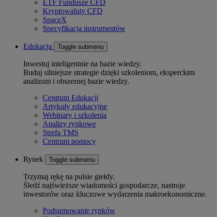
ETF Fundusze CFD
Kryptowaluty CFD
SpaceX
Specyfikacja instrumentów
Edukacja
Toggle submenu
Inwestuj inteligentnie na bazie wiedzy.
Buduj silniejsze strategie dzięki szkoleniom, eksperckim
analizom i obszernej bazie wiedzy.
Centrum Edukacji
Artykuły edukacyjne
Webinary i szkolenia
Analizy rynkowe
Strefa TMS
Centrum pomocy
Rynek
Toggle submenu
Trzymaj rękę na pulsie giełdy.
Śledź najświeższe wiadomości gospodarcze, nastroje
inwestorów oraz kluczowe wydarzenia makroekonomiczne.
Podsumowanie rynków