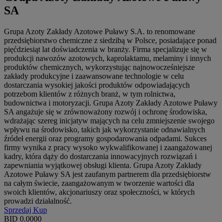
SA
Grupa Azoty Zakłady Azotowe Puławy S.A. to renomowane
przedsiębiorstwo chemiczne z siedzibą w Polsce, posiadające ponad
pięćdziesiąt lat doświadczenia w branży. Firma specjalizuje się w
produkcji nawozów azotowych, kaprolaktamu, melaminy i innych
produktów chemicznych, wykorzystując najnowocześniejsze
zakłady produkcyjne i zaawansowane technologie w celu
dostarczania wysokiej jakości produktów odpowiadających
potrzebom klientów z różnych branż, w tym rolnictwa,
budownictwa i motoryzacji. Grupa Azoty Zakłady Azotowe Puławy
SA angażuje się w zrównoważony rozwój i ochronę środowiska,
wdrażając szereg inicjatyw mających na celu zmniejszenie swojego
wpływu na środowisko, takich jak wykorzystanie odnawialnych
źródeł energii oraz programy gospodarowania odpadami. Sukces
firmy wynika z pracy wysoko wykwalifikowanej i zaangażowanej
kadry, która dąży do dostarczania innowacyjnych rozwiązań i
zapewniania wyjątkowej obsługi klienta. Grupa Azoty Zakłady
Azotowe Puławy SA jest zaufanym partnerem dla przedsiębiorstw
na całym świecie, zaangażowanym w tworzenie wartości dla
swoich klientów, akcjonariuszy oraz społeczności, w których
prowadzi działalność.
Sprzedaj
Kup
BID
0.0000