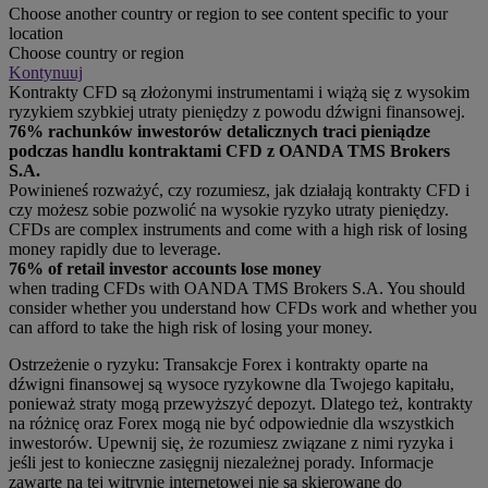
Choose another country or region to see content specific to your
location
Choose country or region
Kontynuuj
Kontrakty CFD są złożonymi instrumentami i wiążą się z wysokim
ryzykiem szybkiej utraty pieniędzy z powodu dźwigni finansowej.
76% rachunków inwestorów detalicznych traci pieniądze
podczas handlu kontraktami CFD z OANDA TMS Brokers
S.A.
Powinieneś rozważyć, czy rozumiesz, jak działają kontrakty CFD i
czy możesz sobie pozwolić na wysokie ryzyko utraty pieniędzy.
CFDs are complex instruments and come with a high risk of losing
money rapidly due to leverage.
76% of retail investor accounts lose money
when trading CFDs with OANDA TMS Brokers S.A. You should
consider whether you understand how CFDs work and whether you
can afford to take the high risk of losing your money.
Ostrzeżenie o ryzyku: Transakcje Forex i kontrakty oparte na
dźwigni finansowej są wysoce ryzykowne dla Twojego kapitału,
ponieważ straty mogą przewyższyć depozyt. Dlatego też, kontrakty
na różnicę oraz Forex mogą nie być odpowiednie dla wszystkich
inwestorów. Upewnij się, że rozumiesz związane z nimi ryzyka i
jeśli jest to konieczne zasięgnij niezależnej porady. Informacje
zawarte na tej witrynie internetowej nie są skierowane do