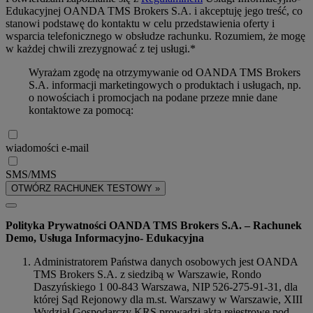
Edukacyjnej OANDA TMS Brokers S.A. i akceptuję jego treść, co
stanowi podstawę do kontaktu w celu przedstawienia oferty i
wsparcia telefonicznego w obsłudze rachunku. Rozumiem, że mogę
w każdej chwili zrezygnować z tej usługi.*
Wyrażam zgodę na otrzymywanie od OANDA TMS Brokers
S.A. informacji marketingowych o produktach i usługach, np.
o nowościach i promocjach na podane przeze mnie dane
kontaktowe za pomocą:
wiadomości e-mail
SMS/MMS
OTWÓRZ RACHUNEK TESTOWY »
Polityka Prywatności OANDA TMS Brokers S.A. – Rachunek
Demo, Usługa Informacyjno- Edukacyjna
Administratorem Państwa danych osobowych jest OANDA
TMS Brokers S.A. z siedzibą w Warszawie, Rondo
Daszyńskiego 1 00-843 Warszawa, NIP 526-275-91-31, dla
której Sąd Rejonowy dla m.st. Warszawy w Warszawie, XIII
Wydział Gospodarczy KRS prowadzi akta rejestrowe pod