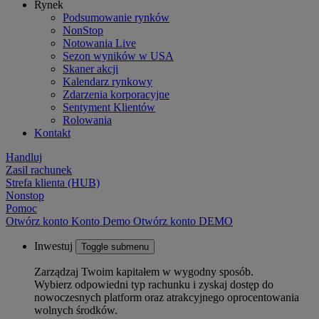
Rynek
Podsumowanie rynków
NonStop
Notowania Live
Sezon wyników w USA
Skaner akcji
Kalendarz rynkowy
Zdarzenia korporacyjne
Sentyment Klientów
Rolowania
Kontakt
Handluj
Zasil rachunek
Strefa klienta (HUB)
Nonstop
Pomoc
Otwórz konto
Konto
Demo
Otwórz konto DEMO
Inwestuj
Toggle submenu
Zarządzaj Twoim kapitałem w wygodny sposób.
Wybierz odpowiedni typ rachunku i zyskaj dostęp do
nowoczesnych platform oraz atrakcyjnego oprocentowania
wolnych środków.