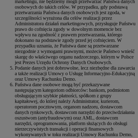
marketingu, nie będziemy mogli przetwarzać Państwa danych
osobowych do takich celów. W przypadku, gdy podstawą
przetwarzania Państwa danych osobowych jest zgoda, w
szczególności wyrażona dla celów realizacji przez
Administratora działań marketingowych, przysługuje Państwu
prawo do cofnięcia zgody w dowolnym momencie bez
wpływu na zgodność z prawem przetwarzania, którego
dokonano na podstawie zgody przed jej cofnięciem. W
przypadku uznania, że Państwa dane są przetwarzane
niezgodnie z wymogami prawnymi, możecie Państwo wnieść
skargę do właściwego organu nadzorczego, którym w Polsce
jest Prezes Urzędu Ochrony Danych Osobowych.
Podanie danych jest dobrowolne, lecz niezbędne dla zawarcia
a także realizacji Umowy o Usługę Informacyjno-Edukacyjną
oraz Umowy Rachunku Demo.
Państwa dane osobowe mogą być przekazywane
następującym kategoriom odbiorców: bankom, podmiotom
obsługującym szybkie płatności, spółkom z grupy
kapitałowej, do której należy Administrator, kurierom,
operatorom pocztowym, organom nadzoru, dostawcom
danych rynkowych, dostawcom narzędzi do przeciwdziałania
oszustwom (antyfraudowym) oraz AML, dostawcom
narzędzi, oprogramowania, platform służących do obsługi
nierzeczywistych transakcji i operacji finansowych
wykonywanych w toku realizacji Umowy Rachunku Demo,