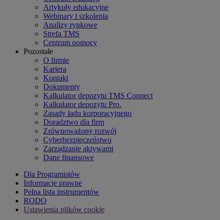
Artykuły edukacyjne
Webinary i szkolenia
Analizy rynkowe
Strefa TMS
Centrum pomocy
Pozostałe
O firmie
Kariera
Kontakt
Dokumenty
Kalkulator depozytu TMS Connect
Kalkulator depozytu Pro.
Zasady ładu korporacyjnego
Doradztwo dla firm
Zrównoważony rozwój
Cyberbezpieczeństwo
Zarządzanie aktywami
Dane finansowe
Dla Programistów
Informacje prawne
Pełna lista instrumentów
RODO
Ustawienia plików cookie