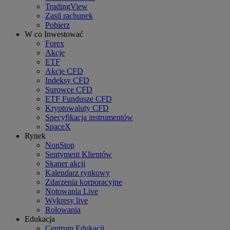
TradingView
Zasil rachunek
Pobierz
W co Inwestować
Forex
Akcje
ETF
Akcje CFD
Indeksy CFD
Surowce CFD
ETF Fundusze CFD
Kryptowaluty CFD
Specyfikacja instrumentów
SpaceX
Rynek
NonStop
Sentyment Klientów
Skaner akcji
Kalendarz rynkowy
Zdarzenia korporacyjne
Notowania Live
Wykresy live
Rolowania
Edukacja
Centrum Edukacji