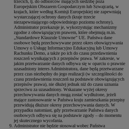
trzecich, tj. do odbiorców mających siedzibę poza
Europejskim Obszarem Gospodarczym lub Szwajcarią, w
krajach, które według Komisji Europejskiej nie zapewniają
wystarczającej ochrony danych (kraje trzecie
niezapewniającego odpowiedniego poziomu ochrony),
Administrator przekazuje je, wykorzystując mechanizmy
zgodne z obowiązującym prawem, które obejmują m.in.
„Standardowe Klauzule Umowne” UE. Państwa dane
osobowe będą przechowywane przez okres obowiązywania
Umowy o Usługę Informacyjno Edukacyjną lub Umowy
Rachunku Demo, a także po ich do czasu przedawnienia
roszczeń wynikających z przepisów prawa. W zakresie, w
jakim przetwarzanie danych odbywa się w oparciu o prawnie
uzasadniony interes Administratora, dane będą przetwarzane
przez czas niezbędny do jego realizacji (w szczególności do
czasu przedawnienia roszczeń na podstawie obowiązujących
przepisów prawa), nie dłużej jednak niż do czasu uznania
sprzeciwu za uzasadniony. Wskazane wyżej okresy
przechowywania danych mogą zostać wydłużone, jeżeli
mające zastosowanie w Państwa kraju zamieszkania przepisy
przewidują dłuższe okresy przechowywania danych. W
przypadku natomiast, gdy przetwarzanie Państwa danych
osobowych odbywa się na podstawie zgody – do momentu
jej skutecznego wycofania.
Administrator nie będzie stosował wobec Państwa