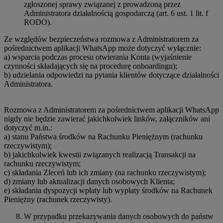
zgłoszonej sprawy związanej z prowadzoną przez
Administratora działalnością gospodarczą (art. 6 ust. 1 lit. f
RODO).
Ze względów bezpieczeństwa rozmowa z Administratorem za
pośrednictwem aplikacji WhatsApp może dotyczyć wyłącznie:
a) wsparcia podczas procesu otwierania Konta (wyjaśnienie
czynności składających się na procedurę onboardingu);
b) udzielania odpowiedzi na pytania klientów dotyczące działalności
Administratora.
Rozmowa z Administratorem za pośrednictwem aplikacji WhatsApp
nigdy nie będzie zawierać jakichkolwiek linków, załączników ani
dotyczyć m.in.:
a) stanu Państwa środków na Rachunku Pieniężnym (rachunku
rzeczywistym);
b) jakichkolwiek kwestii związanych realizacją Transakcji na
rachunku rzeczywistym;
c) składania Zleceń lub ich zmiany (na rachunku rzeczywistym);
d) zmiany lub aktualizacji danych osobowych Klienta;
e) składania dyspozycji wpłaty lub wypłaty środków na Rachunek
Pieniężny (rachunek rzeczywisty).
W przypadku przekazywania danych osobowych do państw