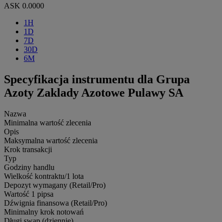
ASK
0.0000
1H
1D
7D
30D
6M
Specyfikacja instrumentu dla Grupa
Azoty Zaklady Azotowe Pulawy SA
Nazwa
Minimalna wartość zlecenia
Opis
Maksymalna wartość zlecenia
Krok transakcji
Typ
Godziny handlu
Wielkość kontraktu/1 lota
Depozyt wymagany (Retail/Pro)
Wartość 1 pipsa
Dźwignia finansowa (Retail/Pro)
Minimalny krok notowań
Długi swap (dziennie)