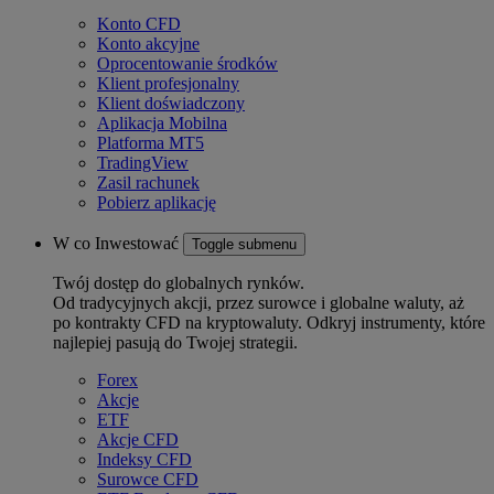
Konto CFD
Konto akcyjne
Oprocentowanie środków
Klient profesjonalny
Klient doświadczony
Aplikacja Mobilna
Platforma MT5
TradingView
Zasil rachunek
Pobierz aplikację
W co Inwestować
Toggle submenu
Twój dostęp do globalnych rynków.
Od tradycyjnych akcji, przez surowce i globalne waluty, aż
po kontrakty CFD na kryptowaluty. Odkryj instrumenty, które
najlepiej pasują do Twojej strategii.
Forex
Akcje
ETF
Akcje CFD
Indeksy CFD
Surowce CFD