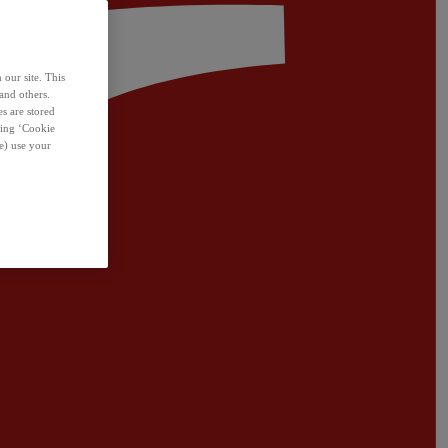
 our site. This
and others.
s are stored
sing ‘Cookie
e) use your