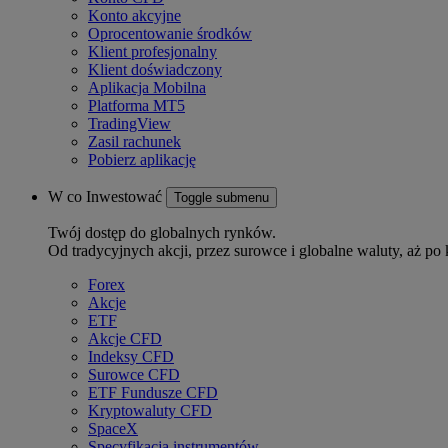
Konto akcyjne
Oprocentowanie środków
Klient profesjonalny
Klient doświadczony
Aplikacja Mobilna
Platforma MT5
TradingView
Zasil rachunek
Pobierz aplikację
W co Inwestować
Toggle submenu
Twój dostęp do globalnych rynków.
Od tradycyjnych akcji, przez surowce i globalne waluty, aż po 
Forex
Akcje
ETF
Akcje CFD
Indeksy CFD
Surowce CFD
ETF Fundusze CFD
Kryptowaluty CFD
SpaceX
Specyfikacja instrumentów