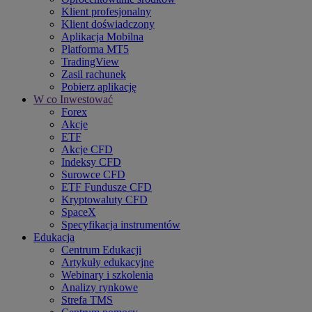
Klient profesjonalny
Klient doświadczony
Aplikacja Mobilna
Platforma MT5
TradingView
Zasil rachunek
Pobierz aplikację
W co Inwestować
Forex
Akcje
ETF
Akcje CFD
Indeksy CFD
Surowce CFD
ETF Fundusze CFD
Kryptowaluty CFD
SpaceX
Specyfikacja instrumentów
Edukacja
Centrum Edukacji
Artykuły edukacyjne
Webinary i szkolenia
Analizy rynkowe
Strefa TMS