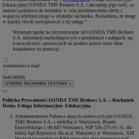
Edukacyjnej OANDA TMS Brokers S.A. i akceptuję jego treść, co
stanowi podstawę do kontaktu w celu przedstawienia oferty i
wsparcia telefonicznego w obsłudze rachunku. Rozumiem, że mogę
w każdej chwili zrezygnować z tej usługi.*
Wyrażam zgodę na otrzymywanie od OANDA TMS Brokers
S.A. informacji marketingowych o produktach i usługach, np.
o nowościach i promocjach na podane przeze mnie dane
kontaktowe za pomocą:
wiadomości e-mail
SMS/MMS
OTWÓRZ RACHUNEK TESTOWY »
Polityka Prywatności OANDA TMS Brokers S.A. – Rachunek
Demo, Usługa Informacyjno- Edukacyjna
Administratorem Państwa danych osobowych jest OANDA
TMS Brokers S.A. z siedzibą w Warszawie, Rondo
Daszyńskiego 1 00-843 Warszawa, NIP 526-275-91-31, dla
której Sąd Rejonowy dla m.st. Warszawy w Warszawie, XIII
Wydział Gospodarczy KRS prowadzi akta rejestrowe pod