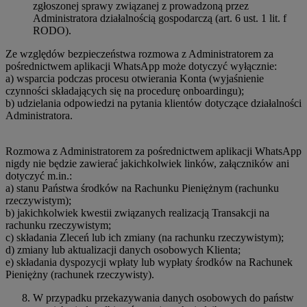
zgłoszonej sprawy związanej z prowadzoną przez
Administratora działalnością gospodarczą (art. 6 ust. 1 lit. f
RODO).
Ze względów bezpieczeństwa rozmowa z Administratorem za
pośrednictwem aplikacji WhatsApp może dotyczyć wyłącznie:
a) wsparcia podczas procesu otwierania Konta (wyjaśnienie
czynności składających się na procedurę onboardingu);
b) udzielania odpowiedzi na pytania klientów dotyczące działalności
Administratora.
Rozmowa z Administratorem za pośrednictwem aplikacji WhatsApp
nigdy nie będzie zawierać jakichkolwiek linków, załączników ani
dotyczyć m.in.:
a) stanu Państwa środków na Rachunku Pieniężnym (rachunku
rzeczywistym);
b) jakichkolwiek kwestii związanych realizacją Transakcji na
rachunku rzeczywistym;
c) składania Zleceń lub ich zmiany (na rachunku rzeczywistym);
d) zmiany lub aktualizacji danych osobowych Klienta;
e) składania dyspozycji wpłaty lub wypłaty środków na Rachunek
Pieniężny (rachunek rzeczywisty).
W przypadku przekazywania danych osobowych do państw