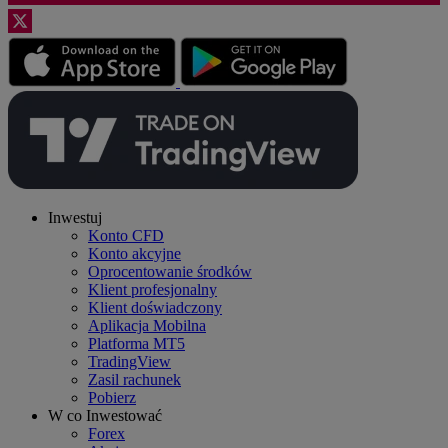
Inwestuj
Konto CFD
Konto akcyjne
Oprocentowanie środków
Klient profesjonalny
Klient doświadczony
Aplikacja Mobilna
Platforma MT5
TradingView
Zasil rachunek
Pobierz
W co Inwestować
Forex