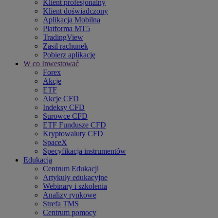
Klient profesjonalny
Klient doświadczony
Aplikacja Mobilna
Platforma MT5
TradingView
Zasil rachunek
Pobierz aplikację
W co Inwestować
Forex
Akcje
ETF
Akcje CFD
Indeksy CFD
Surowce CFD
ETF Fundusze CFD
Kryptowaluty CFD
SpaceX
Specyfikacja instrumentów
Edukacja
Centrum Edukacji
Artykuły edukacyjne
Webinary i szkolenia
Analizy rynkowe
Strefa TMS
Centrum pomocy