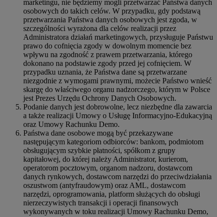
marketingu, nie będziemy mogli przetwarzać Państwa danych
osobowych do takich celów. W przypadku, gdy podstawą
przetwarzania Państwa danych osobowych jest zgoda, w
szczególności wyrażona dla celów realizacji przez
Administratora działań marketingowych, przysługuje Państwu
prawo do cofnięcia zgody w dowolnym momencie bez
wpływu na zgodność z prawem przetwarzania, którego
dokonano na podstawie zgody przed jej cofnięciem. W
przypadku uznania, że Państwa dane są przetwarzane
niezgodnie z wymogami prawnymi, możecie Państwo wnieść
skargę do właściwego organu nadzorczego, którym w Polsce
jest Prezes Urzędu Ochrony Danych Osobowych.
Podanie danych jest dobrowolne, lecz niezbędne dla zawarcia
a także realizacji Umowy o Usługę Informacyjno-Edukacyjną
oraz Umowy Rachunku Demo.
Państwa dane osobowe mogą być przekazywane
następującym kategoriom odbiorców: bankom, podmiotom
obsługującym szybkie płatności, spółkom z grupy
kapitałowej, do której należy Administrator, kurierom,
operatorom pocztowym, organom nadzoru, dostawcom
danych rynkowych, dostawcom narzędzi do przeciwdziałania
oszustwom (antyfraudowym) oraz AML, dostawcom
narzędzi, oprogramowania, platform służących do obsługi
nierzeczywistych transakcji i operacji finansowych
wykonywanych w toku realizacji Umowy Rachunku Demo,