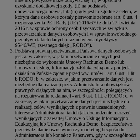
inne niż powyższe może odbywać się: (i) w oparciu o
uzyskanie dodatkowej zgody, (ii) na podstawie
obowiązującego prawa, lub (iii) gdy jest to zgodne z celem, w
którym dane osobowe zostały pierwotnie zebrane (art. 6 ust. 4
rozporządzenia PE i Rady (UE) 2016/679 z dnia 27 kwietnia
2016 r. w sprawie ochrony osób fizycznych w związku z
przetwarzaniem danych osobowych i w sprawie swobodnego
przepływu takich danych oraz uchylenia dyrektywy
95/46/WE, (zwanego dalej: „RODO”).
Podstawą prawną przetwarzania Państwa danych osobowych
jest: a. w zakresie, w jakim przetwarzanie danych jest
niezbędne do wykonania Umowy Rachunku Demo lub
Umowy o Usługę Informacyjno-Edukacyjną oraz podjęcia
działań na Pańskie żądanie przed ww. umów - art. 6 ust. 1 lit.
b RODO; b. w zakresie, w jakim przetwarzanie danych jest
niezbędne dla realizacji przez Administratora obowiązków
prawnych ciążących na nim, w szczególności polegających
na rozpatrywaniu reklamacji - art. 6 ust. 1 lit. c RODO; c. w
zakresie, w jakim przetwarzanie danych jest niezbędne do
realizacji celów wynikających z prawnie uzasadnionych
interesów Administratora, takich jak dochodzenie roszczeń
wynikających z zawartej Umowy o Usługę Informacyjno-
Edukacyjną lub Umowy Rachunku Demo, bezpieczeństwo,
przeciwdziałanie oszustwom czy marketing bezpośredni
Administratora lub kontakt z Państwem, gdy w szczególności