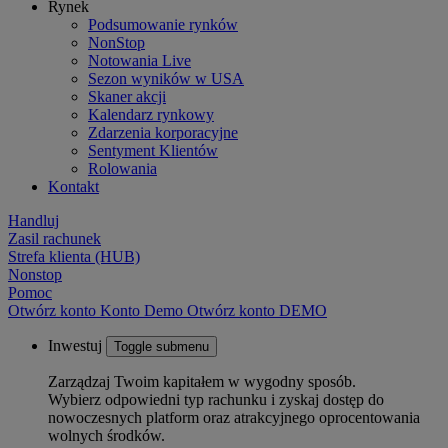
Rynek
Podsumowanie rynków
NonStop
Notowania Live
Sezon wyników w USA
Skaner akcji
Kalendarz rynkowy
Zdarzenia korporacyjne
Sentyment Klientów
Rolowania
Kontakt
Handluj
Zasil rachunek
Strefa klienta (HUB)
Nonstop
Pomoc
Otwórz konto
Konto
Demo
Otwórz konto DEMO
Inwestuj
Toggle submenu
Zarządzaj Twoim kapitałem w wygodny sposób.
Wybierz odpowiedni typ rachunku i zyskaj dostęp do
nowoczesnych platform oraz atrakcyjnego oprocentowania
wolnych środków.