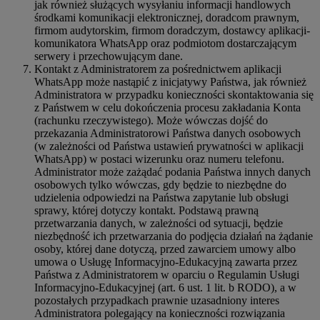
jak również służących wysyłaniu informacji handlowych
środkami komunikacji elektronicznej, doradcom prawnym,
firmom audytorskim, firmom doradczym, dostawcy aplikacji-
komunikatora WhatsApp oraz podmiotom dostarczającym
serwery i przechowującym dane.
Kontakt z Administratorem za pośrednictwem aplikacji
WhatsApp może nastąpić z inicjatywy Państwa, jak również
Administratora w przypadku konieczności skontaktowania się
z Państwem w celu dokończenia procesu zakładania Konta
(rachunku rzeczywistego). Może wówczas dojść do
przekazania Administratorowi Państwa danych osobowych
(w zależności od Państwa ustawień prywatności w aplikacji
WhatsApp) w postaci wizerunku oraz numeru telefonu.
Administrator może zażądać podania Państwa innych danych
osobowych tylko wówczas, gdy będzie to niezbędne do
udzielenia odpowiedzi na Państwa zapytanie lub obsługi
sprawy, której dotyczy kontakt. Podstawą prawną
przetwarzania danych, w zależności od sytuacji, będzie
niezbędność ich przetwarzania do podjęcia działań na żądanie
osoby, której dane dotyczą, przed zawarciem umowy albo
umowa o Usługę Informacyjno-Edukacyjną zawarta przez
Państwa z Administratorem w oparciu o Regulamin Usługi
Informacyjno-Edukacyjnej (art. 6 ust. 1 lit. b RODO), a w
pozostałych przypadkach prawnie uzasadniony interes
Administratora polegający na konieczności rozwiązania