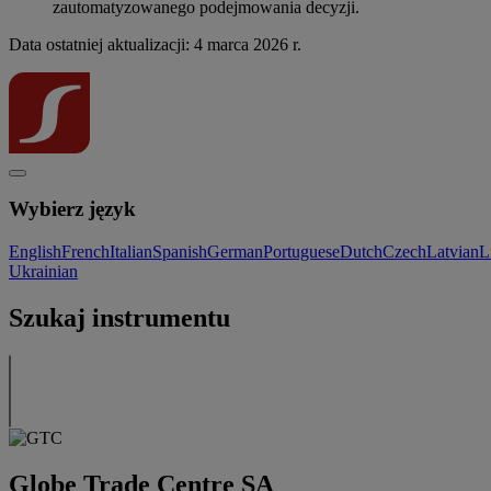
zautomatyzowanego podejmowania decyzji.
Data ostatniej aktualizacji: 4 marca 2026 r.
Wybierz język
English
French
Italian
Spanish
German
Portuguese
Dutch
Czech
Latvian
L
Ukrainian
Szukaj instrumentu
Globe Trade Centre SA