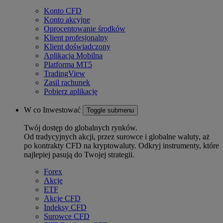
Konto CFD
Konto akcyjne
Oprocentowanie środków
Klient profesjonalny
Klient doświadczony
Aplikacja Mobilna
Platforma MT5
TradingView
Zasil rachunek
Pobierz aplikację
W co Inwestować
Toggle submenu
Twój dostęp do globalnych rynków.
Od tradycyjnych akcji, przez surowce i globalne waluty, aż
po kontrakty CFD na kryptowaluty. Odkryj instrumenty, które
najlepiej pasują do Twojej strategii.
Forex
Akcje
ETF
Akcje CFD
Indeksy CFD
Surowce CFD