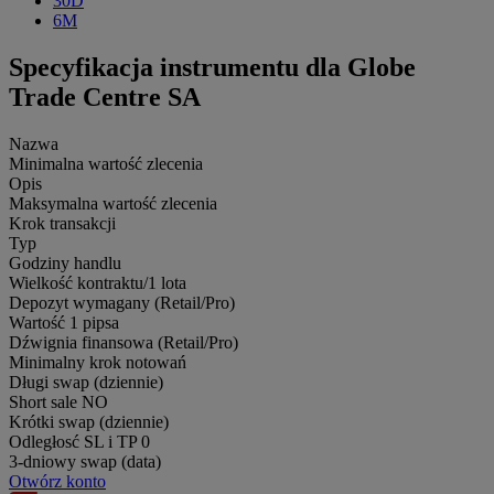
30D
6M
Specyfikacja instrumentu dla Globe
Trade Centre SA
Nazwa
Minimalna wartość zlecenia
Opis
Maksymalna wartość zlecenia
Krok transakcji
Typ
Godziny handlu
Wielkość kontraktu/1 lota
Depozyt wymagany (Retail/Pro)
Wartość 1 pipsa
Dźwignia finansowa (Retail/Pro)
Minimalny krok notowań
Długi swap (dziennie)
Short sale
NO
Krótki swap (dziennie)
Odległosć SL i TP
0
3-dniowy swap (data)
Otwórz konto