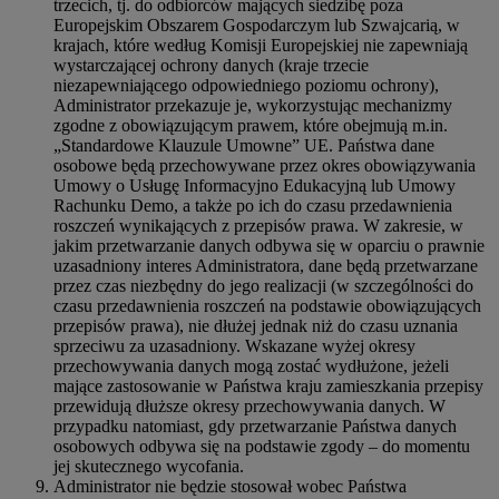
trzecich, tj. do odbiorców mających siedzibę poza
Europejskim Obszarem Gospodarczym lub Szwajcarią, w
krajach, które według Komisji Europejskiej nie zapewniają
wystarczającej ochrony danych (kraje trzecie
niezapewniającego odpowiedniego poziomu ochrony),
Administrator przekazuje je, wykorzystując mechanizmy
zgodne z obowiązującym prawem, które obejmują m.in.
„Standardowe Klauzule Umowne” UE. Państwa dane
osobowe będą przechowywane przez okres obowiązywania
Umowy o Usługę Informacyjno Edukacyjną lub Umowy
Rachunku Demo, a także po ich do czasu przedawnienia
roszczeń wynikających z przepisów prawa. W zakresie, w
jakim przetwarzanie danych odbywa się w oparciu o prawnie
uzasadniony interes Administratora, dane będą przetwarzane
przez czas niezbędny do jego realizacji (w szczególności do
czasu przedawnienia roszczeń na podstawie obowiązujących
przepisów prawa), nie dłużej jednak niż do czasu uznania
sprzeciwu za uzasadniony. Wskazane wyżej okresy
przechowywania danych mogą zostać wydłużone, jeżeli
mające zastosowanie w Państwa kraju zamieszkania przepisy
przewidują dłuższe okresy przechowywania danych. W
przypadku natomiast, gdy przetwarzanie Państwa danych
osobowych odbywa się na podstawie zgody – do momentu
jej skutecznego wycofania.
Administrator nie będzie stosował wobec Państwa