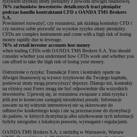
ryzykiem szybkiej utraty pieniędzy z powodu dźwigni finansowej.
76% rachunków inwestorów detalicznych traci pieniądze
podczas handlu kontraktami CFD z OANDA TMS Brokers
S.A.
Powinieneś rozważyć, czy rozumiesz, jak działają kontrakty CFD i
czy możesz sobie pozwolić na wysokie ryzyko utraty pieniędzy.
CFDs are complex instruments and come with a high risk of losing
money rapidly due to leverage.
76% of retail investor accounts lose money
when trading CFDs with OANDA TMS Brokers S.A. You should
consider whether you understand how CFDs work and whether you
can afford to take the high risk of losing your money.
Ostrzeżenie o ryzyku: Transakcje Forex i kontrakty oparte na
dźwigni finansowej są wysoce ryzykowne dla Twojego kapitału,
ponieważ straty mogą przewyższyć depozyt. Dlatego też, kontrakty
na różnicę oraz Forex mogą nie być odpowiednie dla wszystkich
inwestorów. Upewnij się, że rozumiesz związane z nimi ryzyka i
jeśli jest to konieczne zasięgnij niezależnej porady. Informacje
zawarte na tej witrynie internetowej nie są skierowane do
odbiorców konkretnego kraju i nie są przeznaczone do dystrybucji
do państw, w których dystrybucja albo użytkowanie tych informacji
byłyby niezgodne z lokalnym prawem, wymogami i regulacjami.
OANDA TMS Brokers S.A. z siedzibą w Warszawie, Warsaw