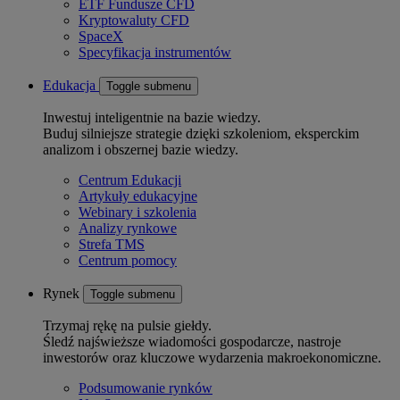
ETF Fundusze CFD
Kryptowaluty CFD
SpaceX
Specyfikacja instrumentów
Edukacja
Toggle submenu
Inwestuj inteligentnie na bazie wiedzy.
Buduj silniejsze strategie dzięki szkoleniom, eksperckim
analizom i obszernej bazie wiedzy.
Centrum Edukacji
Artykuły edukacyjne
Webinary i szkolenia
Analizy rynkowe
Strefa TMS
Centrum pomocy
Rynek
Toggle submenu
Trzymaj rękę na pulsie giełdy.
Śledź najświeższe wiadomości gospodarcze, nastroje
inwestorów oraz kluczowe wydarzenia makroekonomiczne.
Podsumowanie rynków