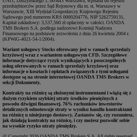
UNIT, Daszyńskiego 1, 00-843 Warszawa, wpisana do rejestru
przedsiębiorców przez Sąd Rejonowy dla m. st. Warszawy w
Warszawie, XIII Wydział Gospodarczy Krajowego Rejestru
Sądowego pod numerem KRS 0000204776, NIP 5262759131,
Kapitał zakładowy: 3,537,560 zł opłacony w całości. OANDA
TMS Brokers S.A. podlega nadzorowi Komisji Nadzoru
Finansowego na podstawie zezwolenia z dnia 26 kwietnia 2004 r.
(KPWiG-4021-54-1/2004).
Wariant usługowy Stocks oferowany jest w ramach sprzedaży
krzyżowej wraz z wariantem usługowym CFD. Szczegółowe
informacje dotyczące ryzyk wynikających z poszczególnych
usług oferowanych w ramach sprzedaży krzyżowej oraz
informacje o kosztach i opłatach związanych z tymi usługami
dostępne są na stronie internetowej OANDA TMS Brokers w
sekcji Dokumenty.
Kontrakty na różnicę są złożonymi instrumentami i wiążą się z
dużym ryzykiem szybkiej utraty środków pieniężnych z
powodu dźwigni finansowej. 76% rachunków inwestorów
detalicznych odnotowuje straty w wyniku handlu kontraktami
na różnicę u niniejszego dostawcy. Zastanów się, czy rozumiesz,
jak działają kontrakty na różnicę, i czy możesz pozwolić sobie
na wysokie ryzyko utraty pieniędzy.
@ Copyright 2026 OANDA TMS Brokers S.A. All rights reserved.