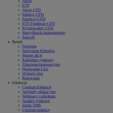
Akcje
ETF
Akcje CFD
Indeksy CFD
Surowce CFD
ETF Fundusze CFD
Kryptowaluty CFD
Specyfikacja instrumentów
SpaceX
Rynek
NonStop
Sentyment Klientów
Skaner akcji
Kalendarz rynkowy
Zdarzenia korporacyjne
Notowania Live
Wykresy live
Rolowania
Edukacja
Centrum Edukacji
Artykuły edukacyjne
Webinary i szkolenia
Analizy rynkowe
Strefa TMS
Centrum pomocy