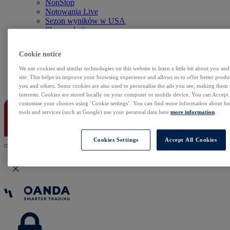
NonStop
Notowania Live
Sezon wyników w USA
Skaner akcji
Kalendarz rynkowy
Zdarzenia korporacyjne
Cookie notice
Sentyment Klientów
Rolowania
We use cookies and similar technologies on this website to learn a little bit about you an
site. This helps us improve your browsing experience and allows us to offer better produc
Kontakt
you and others. Some cookies are also used to personalise the ads you see, making them
interests. Cookies are stored locally on your computer or mobile device. You can Accept o
customise your choices using ‘Cookie settings’. You can find more information about 
tools and services (such as Google) use your personal data here:
more information
.
Cookies Settings
Accept All Cookies