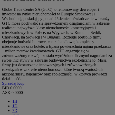
Globe Trade Centre SA (GTC) to renomowany deweloper i
inwestor na rynku nieruchomości w Europie Środkowej i
Wschodniej, posiadający ponad 25-letnie doświadczenie w branży.
GTC może pochwalić się sprawdzonymi osiągnięciami w zakresie
realizacji najwyższej klasy nieruchomości komercyjnych i
mieszkaniowych w Polsce, na Węgrzech, w Rumunii, Serbii,
Chorwacji, na Słowacji i w Bułgarii. Rozległe portfolio firmy
obejmuje budynki biurowe, centra handlowe, kompleksy
mieszkaniowe oraz hotele, a łączna powierzchnia najmu przekracza
1 milion metrów kwadratowych. GTC angażuje się w
zrównoważony rozwój i zostało wyróżnione licznymi nagrodami za
swoje inicjatywy w zakresie budownictwa ekologicznego. Misją
firmy jest dostarczanie innowacyjnych i zrównoważonych
rozwiązań w zakresie nieruchomości, które tworzą wartość dla
akcjonariuszy, najemców oraz społeczności, w których prowadzi
działalność.
Sprzedaj
Kup
BID
0.0000
ASK
0.0000
1H
1D
7D