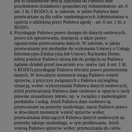
jest to uzasadnione treścią zapytania od Państwa oraz
przedmiotem działalności gospodarczej Administratora- art. 6
ust. 1 lit. f RODO; d. w zakresie, w jakim Państwa dane
przetwarzane są dla celów marketingowych Administratora w
oparciu o udzieloną przez Państwa zgodę – art. 6 ust. 1 lit. a
RODO.
Przysługuje Państwu prawo dostępu do danych osobowych,
prawo ich sprostowania, usunięcia, a także prawo
ograniczenia przetwarzania danych. W zakresie, w jakim
przetwarzanie jest niezbędne do wykonania Umowy o Usługę
Informacyjno-Edukacyjną lub Umowy Rachunku Demo,
której jesteście Państwo stroną lub do podjęcia na Państwa
żądanie działań przed zawarciem ww. umów (art. 6 ust. 1 lit.
b RODO) przysługuje Państwu również prawo przenoszenia
danych. W dowolnym momencie mogą Państwo wnieść
sprzeciw, z przyczyn związanych z Państwa szczególną
sytuacją, wobec wykorzystania Państwa danych osobowych,
jeżeli przetwarzamy Państwa dane osobowe w oparciu o swój
prawnie uzasadniony interes, np. w związku z marketingiem
produktów i usług. Jeżeli Państwa dane osobowe są
przetwarzane na potrzeby marketingu, macie Państwo prawo
w dowolnym momencie wnieść sprzeciw wobec
przetwarzania dotyczących Państwa danych osobowych na
potrzeby takiego marketingu, w tym profilowania. Jeżeli
wniosą Państwo sprzeciw wobec przetwarzania do celów