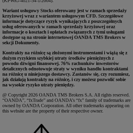
(KPWiG-4021-54-1/2004).
Wariant usługowy Stocks oferowany jest w ramach sprzedaży
krzyżowej wraz z wariantem usługowym CFD. Szczegółowe
informacje dotyczące ryzyk wynikających z poszczególnych
usług oferowanych w ramach sprzedaży krzyżowej oraz
informacje o kosztach i opłatach związanych z tymi usługami
dostępne są na stronie internetowej OANDA TMS Brokers w
sekcji Dokumenty.
Kontrakty na różnicę są złożonymi instrumentami i wiążą się z
dużym ryzykiem szybkiej utraty środków pieniężnych z
powodu dźwigni finansowej. 76% rachunków inwestorów
detalicznych odnotowuje straty w wyniku handlu kontraktami
na różnicę u niniejszego dostawcy. Zastanów się, czy rozumiesz,
jak działają kontrakty na różnicę, i czy możesz pozwolić sobie
na wysokie ryzyko utraty pieniędzy.
@ Copyright 2026 OANDA TMS Brokers S.A. All rights reserved.
“OANDA”, “fxTrade” and OANDA’s “fx” family of trademarks are
owned by OANDA Corporation. All other trademarks appearing on
this website are the property of their respective owner.