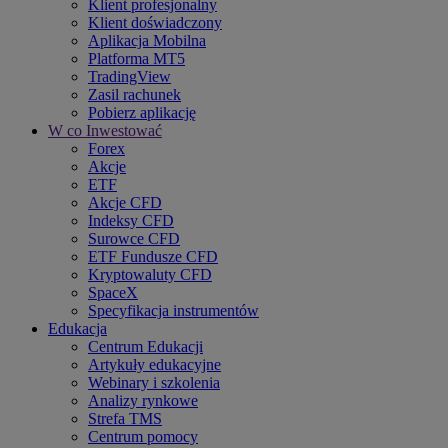
Klient profesjonalny
Klient doświadczony
Aplikacja Mobilna
Platforma MT5
TradingView
Zasil rachunek
Pobierz aplikację
W co Inwestować
Forex
Akcje
ETF
Akcje CFD
Indeksy CFD
Surowce CFD
ETF Fundusze CFD
Kryptowaluty CFD
SpaceX
Specyfikacja instrumentów
Edukacja
Centrum Edukacji
Artykuły edukacyjne
Webinary i szkolenia
Analizy rynkowe
Strefa TMS
Centrum pomocy