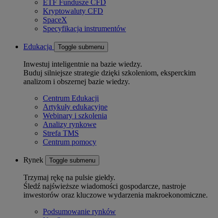
ETF Fundusze CFD
Kryptowaluty CFD
SpaceX
Specyfikacja instrumentów
Edukacja
Toggle submenu
Inwestuj inteligentnie na bazie wiedzy.
Buduj silniejsze strategie dzięki szkoleniom, eksperckim
analizom i obszernej bazie wiedzy.
Centrum Edukacji
Artykuły edukacyjne
Webinary i szkolenia
Analizy rynkowe
Strefa TMS
Centrum pomocy
Rynek
Toggle submenu
Trzymaj rękę na pulsie giełdy.
Śledź najświeższe wiadomości gospodarcze, nastroje
inwestorów oraz kluczowe wydarzenia makroekonomiczne.
Podsumowanie rynków