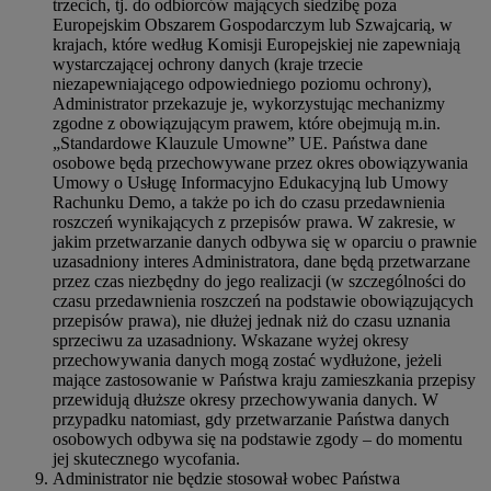
trzecich, tj. do odbiorców mających siedzibę poza
Europejskim Obszarem Gospodarczym lub Szwajcarią, w
krajach, które według Komisji Europejskiej nie zapewniają
wystarczającej ochrony danych (kraje trzecie
niezapewniającego odpowiedniego poziomu ochrony),
Administrator przekazuje je, wykorzystując mechanizmy
zgodne z obowiązującym prawem, które obejmują m.in.
„Standardowe Klauzule Umowne” UE. Państwa dane
osobowe będą przechowywane przez okres obowiązywania
Umowy o Usługę Informacyjno Edukacyjną lub Umowy
Rachunku Demo, a także po ich do czasu przedawnienia
roszczeń wynikających z przepisów prawa. W zakresie, w
jakim przetwarzanie danych odbywa się w oparciu o prawnie
uzasadniony interes Administratora, dane będą przetwarzane
przez czas niezbędny do jego realizacji (w szczególności do
czasu przedawnienia roszczeń na podstawie obowiązujących
przepisów prawa), nie dłużej jednak niż do czasu uznania
sprzeciwu za uzasadniony. Wskazane wyżej okresy
przechowywania danych mogą zostać wydłużone, jeżeli
mające zastosowanie w Państwa kraju zamieszkania przepisy
przewidują dłuższe okresy przechowywania danych. W
przypadku natomiast, gdy przetwarzanie Państwa danych
osobowych odbywa się na podstawie zgody – do momentu
jej skutecznego wycofania.
Administrator nie będzie stosował wobec Państwa