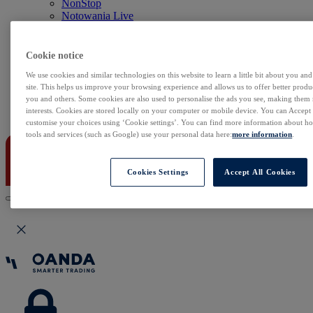
NonStop
Notowania Live
Sezon wyników w USA
Skaner akcji
Kalendarz rynkowy
Cookie notice
Zdarzenia korporacyjne
We use cookies and similar technologies on this website to learn a little bit about you an
Sentyment Klientów
site. This helps us improve your browsing experience and allows us to offer better produc
Rolowania
you and others. Some cookies are also used to personalise the ads you see, making them
interests. Cookies are stored locally on your computer or mobile device. You can Accept o
Kontakt
customise your choices using ‘Cookie settings’. You can find more information about 
tools and services (such as Google) use your personal data here:
more information
.
Cookies Settings
Accept All Cookies