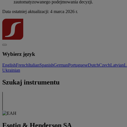
zautomatyzowanego podejmowania decyzji.
Data ostatniej aktualizacji: 4 marca 2026 r.
Wybierz język
English
French
Italian
Spanish
German
Portuguese
Dutch
Czech
Latvian
L
Ukrainian
Szukaj instrumentu
Esotiq & Henderson SA