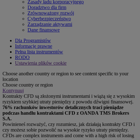
Zasady ładu korporacyjnego
Doradztwo dla firm
Zrównoważony rozwój
Cyberbezpieczeństwo
Zarządzanie aktywami
Dane finansowe
Dla Programistów
Informacje prawne
Pełna lista instrumentów
RODO
Ustawienia plików cookie
Choose another country or region to see content specific to your
location
Choose country or region
Kontynuuj
Kontrakty CFD są złożonymi instrumentami i wiążą się z wysokim
ryzykiem szybkiej utraty pieniędzy z powodu dźwigni finansowej.
76% rachunków inwestorów detalicznych traci pieniądze
podczas handlu kontraktami CFD z OANDA TMS Brokers
S.A.
Powinieneś rozważyć, czy rozumiesz, jak działają kontrakty CFD i
czy możesz sobie pozwolić na wysokie ryzyko utraty pieniędzy.
CFDs are complex instruments and come with a high risk of losing