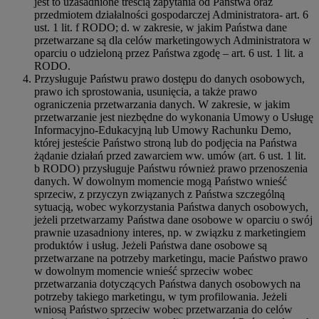
jest to uzasadnione treścią zapytania od Państwa oraz
przedmiotem działalności gospodarczej Administratora- art. 6
ust. 1 lit. f RODO; d. w zakresie, w jakim Państwa dane
przetwarzane są dla celów marketingowych Administratora w
oparciu o udzieloną przez Państwa zgodę – art. 6 ust. 1 lit. a
RODO.
Przysługuje Państwu prawo dostępu do danych osobowych,
prawo ich sprostowania, usunięcia, a także prawo
ograniczenia przetwarzania danych. W zakresie, w jakim
przetwarzanie jest niezbędne do wykonania Umowy o Usługę
Informacyjno-Edukacyjną lub Umowy Rachunku Demo,
której jesteście Państwo stroną lub do podjęcia na Państwa
żądanie działań przed zawarciem ww. umów (art. 6 ust. 1 lit.
b RODO) przysługuje Państwu również prawo przenoszenia
danych. W dowolnym momencie mogą Państwo wnieść
sprzeciw, z przyczyn związanych z Państwa szczególną
sytuacją, wobec wykorzystania Państwa danych osobowych,
jeżeli przetwarzamy Państwa dane osobowe w oparciu o swój
prawnie uzasadniony interes, np. w związku z marketingiem
produktów i usług. Jeżeli Państwa dane osobowe są
przetwarzane na potrzeby marketingu, macie Państwo prawo
w dowolnym momencie wnieść sprzeciw wobec
przetwarzania dotyczących Państwa danych osobowych na
potrzeby takiego marketingu, w tym profilowania. Jeżeli
wniosą Państwo sprzeciw wobec przetwarzania do celów