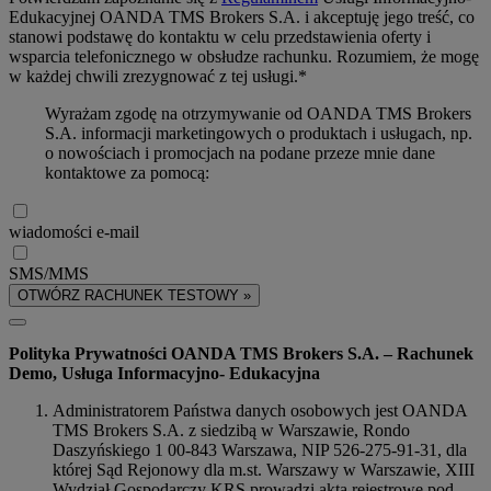
Edukacyjnej OANDA TMS Brokers S.A. i akceptuję jego treść, co
stanowi podstawę do kontaktu w celu przedstawienia oferty i
wsparcia telefonicznego w obsłudze rachunku. Rozumiem, że mogę
w każdej chwili zrezygnować z tej usługi.*
Wyrażam zgodę na otrzymywanie od OANDA TMS Brokers
S.A. informacji marketingowych o produktach i usługach, np.
o nowościach i promocjach na podane przeze mnie dane
kontaktowe za pomocą:
wiadomości e-mail
SMS/MMS
OTWÓRZ RACHUNEK TESTOWY »
Polityka Prywatności OANDA TMS Brokers S.A. – Rachunek
Demo, Usługa Informacyjno- Edukacyjna
Administratorem Państwa danych osobowych jest OANDA
TMS Brokers S.A. z siedzibą w Warszawie, Rondo
Daszyńskiego 1 00-843 Warszawa, NIP 526-275-91-31, dla
której Sąd Rejonowy dla m.st. Warszawy w Warszawie, XIII
Wydział Gospodarczy KRS prowadzi akta rejestrowe pod