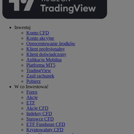
Inwestuj
Konto CFD
Konto akcyjne
Oprocentowanie środków
Klient profesjonalny
Klient doświadczony
Aplikacja Mobilna
Platforma MT5
TradingView
Zasil rachunek
Pobierz
W co Inwestować
Forex
Akcje
ETF
Akcje CFD
Indeksy CFD
Surowce CFD
ETF Fundusze CFD
Kryptowaluty CFD