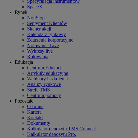
Specyfikacja instrumentów
SpaceX
Rynek
NonStop
Sentyment Klientów
Skaner akcji
Kalendarz rynkowy
Zdarzenia korporacyjne
Notowania Live
Wykresy live
Rolowania
Edukacja
Centrum Edukacji
Artykuły edukacyjne
Webinary i szkolenia
Analizy rynkowe
Strefa TMS
Centrum pomocy
Pozostałe
O firmie
Kariera
Kontakt
Dokumenty
Kalkulator depozytu TMS Connect
Kalkulator depozytu Pro.