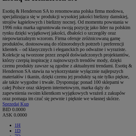
Esotiq & Henderson SA to renomowana polska firma modowa,
specjalizująca się w produkcji wysokiej jakości bielizny damskiej,
strojów kąpielowych i bielizny nocnej. Od momentu powstania w
1996 roku marka ugruntowała swoją pozycję jako lider na polskim
rynku dzięki wyjątkowej jakości, dbałości o szczegóły oraz
niepowtarzalnym wzorom. Firma oferuje zróżnicowaną gamę
produktów, dostosowaną do różnorodnych potrzeb i preferencji
klientek – od klasycznych i eleganckich po odważne i wyraziste.
Kolekcje są tworzone przez zespół doświadczonych projektantów,
którzy czerpią inspirację z najnowszych trendów mody, dzięki
czemu produkty zawsze są zgodne z aktualnymi trendami. Esotiq &
Henderson SA stawia na wykorzystanie wyłącznie najlepszych
materiałów i tkanin, dzięki czemu jej produkty są nie tylko piękne,
ale także wygodne i trwałe. Dysponując ponad 100 sklepami w
całej Polsce oraz sklepem internetowym, marka dąży do
zapewnienia swoim klientkom wyjątkowych wrażeń z zakupów
oraz pomaga im czuć się pewnie i pięknie we własnej skórze.
Sprzedaj
Kup
BID
0.0000
ASK
0.0000
1H
1D