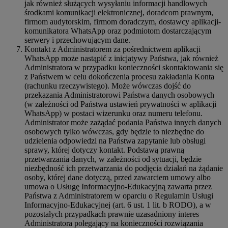
jak również służących wysyłaniu informacji handlowych
środkami komunikacji elektronicznej, doradcom prawnym,
firmom audytorskim, firmom doradczym, dostawcy aplikacji-
komunikatora WhatsApp oraz podmiotom dostarczającym
serwery i przechowującym dane.
Kontakt z Administratorem za pośrednictwem aplikacji
WhatsApp może nastąpić z inicjatywy Państwa, jak również
Administratora w przypadku konieczności skontaktowania się
z Państwem w celu dokończenia procesu zakładania Konta
(rachunku rzeczywistego). Może wówczas dojść do
przekazania Administratorowi Państwa danych osobowych
(w zależności od Państwa ustawień prywatności w aplikacji
WhatsApp) w postaci wizerunku oraz numeru telefonu.
Administrator może zażądać podania Państwa innych danych
osobowych tylko wówczas, gdy będzie to niezbędne do
udzielenia odpowiedzi na Państwa zapytanie lub obsługi
sprawy, której dotyczy kontakt. Podstawą prawną
przetwarzania danych, w zależności od sytuacji, będzie
niezbędność ich przetwarzania do podjęcia działań na żądanie
osoby, której dane dotyczą, przed zawarciem umowy albo
umowa o Usługę Informacyjno-Edukacyjną zawarta przez
Państwa z Administratorem w oparciu o Regulamin Usługi
Informacyjno-Edukacyjnej (art. 6 ust. 1 lit. b RODO), a w
pozostałych przypadkach prawnie uzasadniony interes
Administratora polegający na konieczności rozwiązania