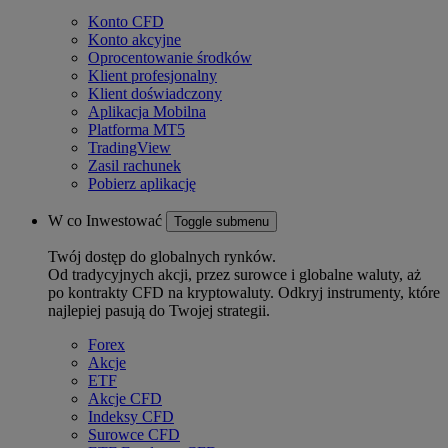
Konto CFD
Konto akcyjne
Oprocentowanie środków
Klient profesjonalny
Klient doświadczony
Aplikacja Mobilna
Platforma MT5
TradingView
Zasil rachunek
Pobierz aplikację
W co Inwestować
Toggle submenu
Twój dostęp do globalnych rynków.
Od tradycyjnych akcji, przez surowce i globalne waluty, aż
po kontrakty CFD na kryptowaluty. Odkryj instrumenty, które
najlepiej pasują do Twojej strategii.
Forex
Akcje
ETF
Akcje CFD
Indeksy CFD
Surowce CFD