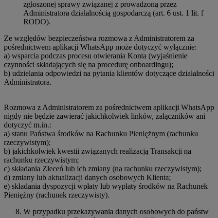
zgłoszonej sprawy związanej z prowadzoną przez
Administratora działalnością gospodarczą (art. 6 ust. 1 lit. f
RODO).
Ze względów bezpieczeństwa rozmowa z Administratorem za
pośrednictwem aplikacji WhatsApp może dotyczyć wyłącznie:
a) wsparcia podczas procesu otwierania Konta (wyjaśnienie
czynności składających się na procedurę onboardingu);
b) udzielania odpowiedzi na pytania klientów dotyczące działalności
Administratora.
Rozmowa z Administratorem za pośrednictwem aplikacji WhatsApp
nigdy nie będzie zawierać jakichkolwiek linków, załączników ani
dotyczyć m.in.:
a) stanu Państwa środków na Rachunku Pieniężnym (rachunku
rzeczywistym);
b) jakichkolwiek kwestii związanych realizacją Transakcji na
rachunku rzeczywistym;
c) składania Zleceń lub ich zmiany (na rachunku rzeczywistym);
d) zmiany lub aktualizacji danych osobowych Klienta;
e) składania dyspozycji wpłaty lub wypłaty środków na Rachunek
Pieniężny (rachunek rzeczywisty).
W przypadku przekazywania danych osobowych do państw