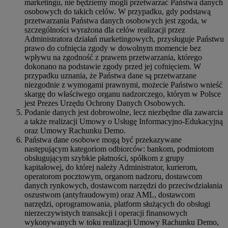
marketingu, nie będziemy mogli przetwarzać Państwa danych
osobowych do takich celów. W przypadku, gdy podstawą
przetwarzania Państwa danych osobowych jest zgoda, w
szczególności wyrażona dla celów realizacji przez
Administratora działań marketingowych, przysługuje Państwu
prawo do cofnięcia zgody w dowolnym momencie bez
wpływu na zgodność z prawem przetwarzania, którego
dokonano na podstawie zgody przed jej cofnięciem. W
przypadku uznania, że Państwa dane są przetwarzane
niezgodnie z wymogami prawnymi, możecie Państwo wnieść
skargę do właściwego organu nadzorczego, którym w Polsce
jest Prezes Urzędu Ochrony Danych Osobowych.
Podanie danych jest dobrowolne, lecz niezbędne dla zawarcia
a także realizacji Umowy o Usługę Informacyjno-Edukacyjną
oraz Umowy Rachunku Demo.
Państwa dane osobowe mogą być przekazywane
następującym kategoriom odbiorców: bankom, podmiotom
obsługującym szybkie płatności, spółkom z grupy
kapitałowej, do której należy Administrator, kurierom,
operatorom pocztowym, organom nadzoru, dostawcom
danych rynkowych, dostawcom narzędzi do przeciwdziałania
oszustwom (antyfraudowym) oraz AML, dostawcom
narzędzi, oprogramowania, platform służących do obsługi
nierzeczywistych transakcji i operacji finansowych
wykonywanych w toku realizacji Umowy Rachunku Demo,