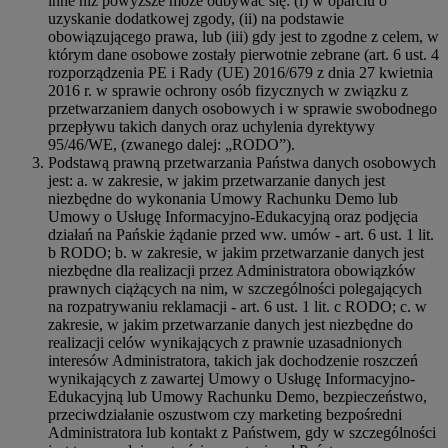
inne niż powyższe może odbywać się: (i) w oparciu o
uzyskanie dodatkowej zgody, (ii) na podstawie
obowiązującego prawa, lub (iii) gdy jest to zgodne z celem, w
którym dane osobowe zostały pierwotnie zebrane (art. 6 ust. 4
rozporządzenia PE i Rady (UE) 2016/679 z dnia 27 kwietnia
2016 r. w sprawie ochrony osób fizycznych w związku z
przetwarzaniem danych osobowych i w sprawie swobodnego
przepływu takich danych oraz uchylenia dyrektywy
95/46/WE, (zwanego dalej: „RODO”).
Podstawą prawną przetwarzania Państwa danych osobowych
jest: a. w zakresie, w jakim przetwarzanie danych jest
niezbędne do wykonania Umowy Rachunku Demo lub
Umowy o Usługę Informacyjno-Edukacyjną oraz podjęcia
działań na Pańskie żądanie przed ww. umów - art. 6 ust. 1 lit.
b RODO; b. w zakresie, w jakim przetwarzanie danych jest
niezbędne dla realizacji przez Administratora obowiązków
prawnych ciążących na nim, w szczególności polegających
na rozpatrywaniu reklamacji - art. 6 ust. 1 lit. c RODO; c. w
zakresie, w jakim przetwarzanie danych jest niezbędne do
realizacji celów wynikających z prawnie uzasadnionych
interesów Administratora, takich jak dochodzenie roszczeń
wynikających z zawartej Umowy o Usługę Informacyjno-
Edukacyjną lub Umowy Rachunku Demo, bezpieczeństwo,
przeciwdziałanie oszustwom czy marketing bezpośredni
Administratora lub kontakt z Państwem, gdy w szczególności