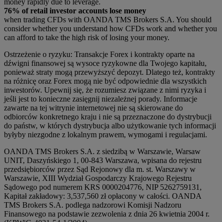
money rapidly due to leverage.
76% of retail investor accounts lose money
when trading CFDs with OANDA TMS Brokers S.A. You should
consider whether you understand how CFDs work and whether you
can afford to take the high risk of losing your money.
Ostrzeżenie o ryzyku: Transakcje Forex i kontrakty oparte na
dźwigni finansowej są wysoce ryzykowne dla Twojego kapitału,
ponieważ straty mogą przewyższyć depozyt. Dlatego też, kontrakty
na różnicę oraz Forex mogą nie być odpowiednie dla wszystkich
inwestorów. Upewnij się, że rozumiesz związane z nimi ryzyka i
jeśli jest to konieczne zasięgnij niezależnej porady. Informacje
zawarte na tej witrynie internetowej nie są skierowane do
odbiorców konkretnego kraju i nie są przeznaczone do dystrybucji
do państw, w których dystrybucja albo użytkowanie tych informacji
byłyby niezgodne z lokalnym prawem, wymogami i regulacjami.
OANDA TMS Brokers S.A. z siedzibą w Warszawie, Warsaw
UNIT, Daszyńskiego 1, 00-843 Warszawa, wpisana do rejestru
przedsiębiorców przez Sąd Rejonowy dla m. st. Warszawy w
Warszawie, XIII Wydział Gospodarczy Krajowego Rejestru
Sądowego pod numerem KRS 0000204776, NIP 5262759131,
Kapitał zakładowy: 3,537,560 zł opłacony w całości. OANDA
TMS Brokers S.A. podlega nadzorowi Komisji Nadzoru
Finansowego na podstawie zezwolenia z dnia 26 kwietnia 2004 r.