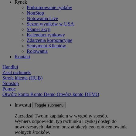
Rynek
Podsumowanie rynków
NonStop
Notowania Live
Sezon wyników w USA
Skaner akcji
Kalendarz rynkowy
Zdarzenia korporacyjne
Sentyment Klientów
Rolowania
Kontakt
Handluj
Zasil rachunek
Strefa klienta (HUB)
Nonstop
Pomoc
Otwórz konto
Konto
Demo
Otwórz konto DEMO
Inwestuj
Toggle submenu
Zarządzaj Twoim kapitałem w wygodny sposób.
Wybierz odpowiedni typ rachunku i zyskaj dostęp do
nowoczesnych platform oraz atrakcyjnego oprocentowania
wolnych środków.