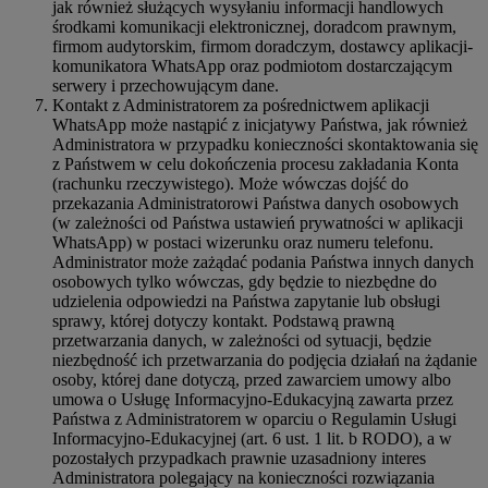
jak również służących wysyłaniu informacji handlowych
środkami komunikacji elektronicznej, doradcom prawnym,
firmom audytorskim, firmom doradczym, dostawcy aplikacji-
komunikatora WhatsApp oraz podmiotom dostarczającym
serwery i przechowującym dane.
Kontakt z Administratorem za pośrednictwem aplikacji
WhatsApp może nastąpić z inicjatywy Państwa, jak również
Administratora w przypadku konieczności skontaktowania się
z Państwem w celu dokończenia procesu zakładania Konta
(rachunku rzeczywistego). Może wówczas dojść do
przekazania Administratorowi Państwa danych osobowych
(w zależności od Państwa ustawień prywatności w aplikacji
WhatsApp) w postaci wizerunku oraz numeru telefonu.
Administrator może zażądać podania Państwa innych danych
osobowych tylko wówczas, gdy będzie to niezbędne do
udzielenia odpowiedzi na Państwa zapytanie lub obsługi
sprawy, której dotyczy kontakt. Podstawą prawną
przetwarzania danych, w zależności od sytuacji, będzie
niezbędność ich przetwarzania do podjęcia działań na żądanie
osoby, której dane dotyczą, przed zawarciem umowy albo
umowa o Usługę Informacyjno-Edukacyjną zawarta przez
Państwa z Administratorem w oparciu o Regulamin Usługi
Informacyjno-Edukacyjnej (art. 6 ust. 1 lit. b RODO), a w
pozostałych przypadkach prawnie uzasadniony interes
Administratora polegający na konieczności rozwiązania