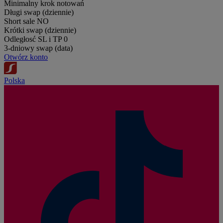
Minimalny krok notowań
Długi swap (dziennie)
Short sale
NO
Krótki swap (dziennie)
Odległosć SL i TP
0
3-dniowy swap (data)
Otwórz konto
Polska