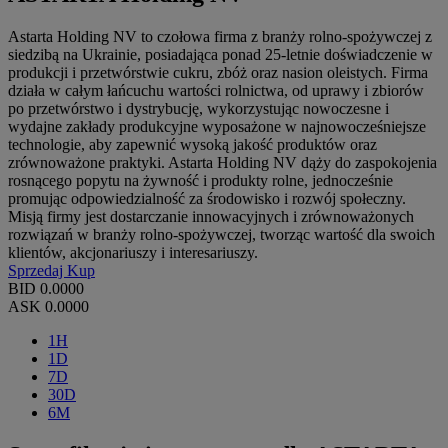
Astarta Holding NV to czołowa firma z branży rolno-spożywczej z
siedzibą na Ukrainie, posiadająca ponad 25-letnie doświadczenie w
produkcji i przetwórstwie cukru, zbóż oraz nasion oleistych. Firma
działa w całym łańcuchu wartości rolnictwa, od uprawy i zbiorów
po przetwórstwo i dystrybucję, wykorzystując nowoczesne i
wydajne zakłady produkcyjne wyposażone w najnowocześniejsze
technologie, aby zapewnić wysoką jakość produktów oraz
zrównoważone praktyki. Astarta Holding NV dąży do zaspokojenia
rosnącego popytu na żywność i produkty rolne, jednocześnie
promując odpowiedzialność za środowisko i rozwój społeczny.
Misją firmy jest dostarczanie innowacyjnych i zrównoważonych
rozwiązań w branży rolno-spożywczej, tworząc wartość dla swoich
klientów, akcjonariuszy i interesariuszy.
Sprzedaj
Kup
BID
0.0000
ASK
0.0000
1H
1D
7D
30D
6M