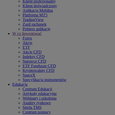
Klient profesjonalny
Klient doświadczony
Aplikacja Mobilna
Platforma MT5
TradingView
Zasil rachunek
Pobierz aplikację
W co Inwestować
Forex
Akcje
ETF
Akcje CFD
Indeksy CFD
Surowce CFD
ETF Fundusze CFD
Kryptowaluty CFD
SpaceX
Specyfikacja instrumentów
Edukacja
Centrum Edukacji
Artykuły edukacyjne
Webinary i szkolenia
Analizy rynkowe
Strefa TMS
Centrum pomocy