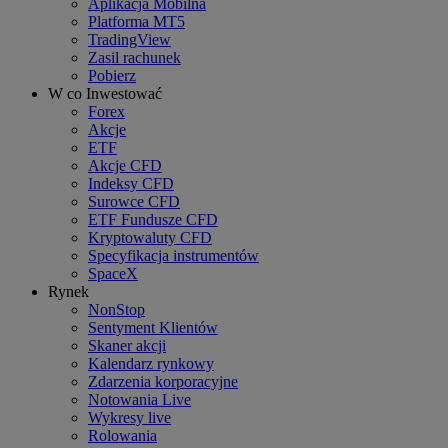
Aplikacja Mobilna
Platforma MT5
TradingView
Zasil rachunek
Pobierz
W co Inwestować
Forex
Akcje
ETF
Akcje CFD
Indeksy CFD
Surowce CFD
ETF Fundusze CFD
Kryptowaluty CFD
Specyfikacja instrumentów
SpaceX
Rynek
NonStop
Sentyment Klientów
Skaner akcji
Kalendarz rynkowy
Zdarzenia korporacyjne
Notowania Live
Wykresy live
Rolowania