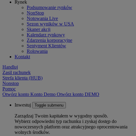
Rynek
Podsumowanie rynków
NonStop
Notowania Live
Sezon wyników w USA
Skaner akcji
Kalendarz rynkowy
Zdarzenia korporacyjne
Sentyment Klientów
Rolowania
Kontakt
Handluj
Zasil rachunek
Strefa klienta (HUB)
Nonstop
Pomoc
Otwórz konto
Konto
Demo
Otwórz konto DEMO
Inwestuj
Toggle submenu
Zarządzaj Twoim kapitałem w wygodny sposób.
Wybierz odpowiedni typ rachunku i zyskaj dostęp do
nowoczesnych platform oraz atrakcyjnego oprocentowania
wolnych środków.