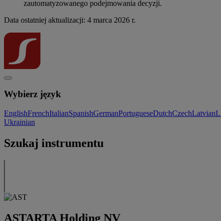
zautomatyzowanego podejmowania decyzji.
Data ostatniej aktualizacji: 4 marca 2026 r.
Wybierz język
English
French
Italian
Spanish
German
Portuguese
Dutch
Czech
Latvian
L
Ukrainian
Szukaj instrumentu
ASTARTA Holding NV