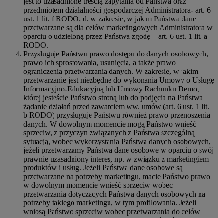
jest to uzasadnione treścią zapytania od Państwa oraz
przedmiotem działalności gospodarczej Administratora- art. 6
ust. 1 lit. f RODO; d. w zakresie, w jakim Państwa dane
przetwarzane są dla celów marketingowych Administratora w
oparciu o udzieloną przez Państwa zgodę – art. 6 ust. 1 lit. a
RODO.
Przysługuje Państwu prawo dostępu do danych osobowych,
prawo ich sprostowania, usunięcia, a także prawo
ograniczenia przetwarzania danych. W zakresie, w jakim
przetwarzanie jest niezbędne do wykonania Umowy o Usługę
Informacyjno-Edukacyjną lub Umowy Rachunku Demo,
której jesteście Państwo stroną lub do podjęcia na Państwa
żądanie działań przed zawarciem ww. umów (art. 6 ust. 1 lit.
b RODO) przysługuje Państwu również prawo przenoszenia
danych. W dowolnym momencie mogą Państwo wnieść
sprzeciw, z przyczyn związanych z Państwa szczególną
sytuacją, wobec wykorzystania Państwa danych osobowych,
jeżeli przetwarzamy Państwa dane osobowe w oparciu o swój
prawnie uzasadniony interes, np. w związku z marketingiem
produktów i usług. Jeżeli Państwa dane osobowe są
przetwarzane na potrzeby marketingu, macie Państwo prawo
w dowolnym momencie wnieść sprzeciw wobec
przetwarzania dotyczących Państwa danych osobowych na
potrzeby takiego marketingu, w tym profilowania. Jeżeli
wniosą Państwo sprzeciw wobec przetwarzania do celów