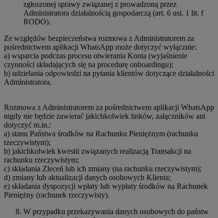
zgłoszonej sprawy związanej z prowadzoną przez
Administratora działalnością gospodarczą (art. 6 ust. 1 lit. f
RODO).
Ze względów bezpieczeństwa rozmowa z Administratorem za
pośrednictwem aplikacji WhatsApp może dotyczyć wyłącznie:
a) wsparcia podczas procesu otwierania Konta (wyjaśnienie
czynności składających się na procedurę onboardingu);
b) udzielania odpowiedzi na pytania klientów dotyczące działalności
Administratora.
Rozmowa z Administratorem za pośrednictwem aplikacji WhatsApp
nigdy nie będzie zawierać jakichkolwiek linków, załączników ani
dotyczyć m.in.:
a) stanu Państwa środków na Rachunku Pieniężnym (rachunku
rzeczywistym);
b) jakichkolwiek kwestii związanych realizacją Transakcji na
rachunku rzeczywistym;
c) składania Zleceń lub ich zmiany (na rachunku rzeczywistym);
d) zmiany lub aktualizacji danych osobowych Klienta;
e) składania dyspozycji wpłaty lub wypłaty środków na Rachunek
Pieniężny (rachunek rzeczywisty).
W przypadku przekazywania danych osobowych do państw