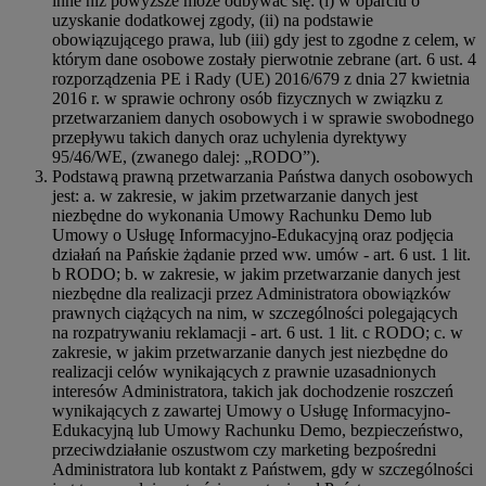
inne niż powyższe może odbywać się: (i) w oparciu o
uzyskanie dodatkowej zgody, (ii) na podstawie
obowiązującego prawa, lub (iii) gdy jest to zgodne z celem, w
którym dane osobowe zostały pierwotnie zebrane (art. 6 ust. 4
rozporządzenia PE i Rady (UE) 2016/679 z dnia 27 kwietnia
2016 r. w sprawie ochrony osób fizycznych w związku z
przetwarzaniem danych osobowych i w sprawie swobodnego
przepływu takich danych oraz uchylenia dyrektywy
95/46/WE, (zwanego dalej: „RODO”).
Podstawą prawną przetwarzania Państwa danych osobowych
jest: a. w zakresie, w jakim przetwarzanie danych jest
niezbędne do wykonania Umowy Rachunku Demo lub
Umowy o Usługę Informacyjno-Edukacyjną oraz podjęcia
działań na Pańskie żądanie przed ww. umów - art. 6 ust. 1 lit.
b RODO; b. w zakresie, w jakim przetwarzanie danych jest
niezbędne dla realizacji przez Administratora obowiązków
prawnych ciążących na nim, w szczególności polegających
na rozpatrywaniu reklamacji - art. 6 ust. 1 lit. c RODO; c. w
zakresie, w jakim przetwarzanie danych jest niezbędne do
realizacji celów wynikających z prawnie uzasadnionych
interesów Administratora, takich jak dochodzenie roszczeń
wynikających z zawartej Umowy o Usługę Informacyjno-
Edukacyjną lub Umowy Rachunku Demo, bezpieczeństwo,
przeciwdziałanie oszustwom czy marketing bezpośredni
Administratora lub kontakt z Państwem, gdy w szczególności