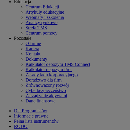
Edukacja
Centrum Edukacji
Artykuły edukacyjne
Webinary i szkolenia
Analizy rynkowe
Strefa TMS
Centrum pomocy
Pozostałe
O firmie
Kariera
Kontakt
Dokumenty
Kalkulator depozytu TMS Connect
Kalkulator depozytu Pro.
Zasady ładu korporacyjnego
Doradztwo dla firm
Zrównoważony rozwój
Cyberbezpieczeństwo
Zarządzanie aktywami
Dane finansowe
Dla Programistów
Informacje prawne
Pełna lista instrumentów
RODO