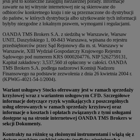
jeśli jest to konieczne zasięgnij niezależnej porady. Informacje
zawarte na tej witrynie internetowej nie są skierowane do
odbiorców konkretnego kraju i nie są przeznaczone do dystrybucji
do państw, w których dystrybucja albo użytkowanie tych informacji
byłyby niezgodne z lokalnym prawem, wymogami i regulacjami.
OANDA TMS Brokers S.A. z siedzibą w Warszawie, Warsaw
UNIT, Daszyńskiego 1, 00-843 Warszawa, wpisana do rejestru
przedsiębiorców przez Sąd Rejonowy dla m. st. Warszawy w
Warszawie, XIII Wydział Gospodarczy Krajowego Rejestru
Sądowego pod numerem KRS 0000204776, NIP 5262759131,
Kapitał zakładowy: 3,537,560 zł opłacony w całości. OANDA
TMS Brokers S.A. podlega nadzorowi Komisji Nadzoru
Finansowego na podstawie zezwolenia z dnia 26 kwietnia 2004 r.
(KPWiG-4021-54-1/2004).
Wariant usługowy Stocks oferowany jest w ramach sprzedaży
krzyżowej wraz z wariantem usługowym CFD. Szczegółowe
informacje dotyczące ryzyk wynikających z poszczególnych
usług oferowanych w ramach sprzedaży krzyżowej oraz
informacje o kosztach i opłatach związanych z tymi usługami
dostępne są na stronie internetowej OANDA TMS Brokers w
sekcji Dokumenty.
Kontrakty na różnicę są złożonymi instrumentami i wiążą się z
dużym ryzykiem szybkiej utraty środków pieniężnych z