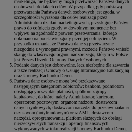
marketingu, nie będziemy mogli przetwarzać Państwa danych
osobowych do takich celów. W przypadku, gdy podstawą
przetwarzania Państwa danych osobowych jest zgoda, w
szczególności wyrażona dla celów realizacji przez
Administratora działań marketingowych, przysługuje Państwu
prawo do cofnięcia zgody w dowolnym momencie bez
wpływu na zgodność z prawem przetwarzania, którego
dokonano na podstawie zgody przed jej cofnięciem. W
przypadku uznania, że Państwa dane są przetwarzane
niezgodnie z wymogami prawnymi, możecie Państwo wnieść
skargę do właściwego organu nadzorczego, którym w Polsce
jest Prezes Urzędu Ochrony Danych Osobowych.
Podanie danych jest dobrowolne, lecz niezbędne dla zawarcia
a także realizacji Umowy o Usługę Informacyjno-Edukacyjną
oraz Umowy Rachunku Demo.
Państwa dane osobowe mogą być przekazywane
następującym kategoriom odbiorców: bankom, podmiotom
obsługującym szybkie płatności, spółkom z grupy
kapitałowej, do której należy Administrator, kurierom,
operatorom pocztowym, organom nadzoru, dostawcom
danych rynkowych, dostawcom narzędzi do przeciwdziałania
oszustwom (antyfraudowym) oraz AML, dostawcom
narzędzi, oprogramowania, platform służących do obsługi
nierzeczywistych transakcji i operacji finansowych
wykonywanych w toku realizacji Umowy Rachunku Demo,