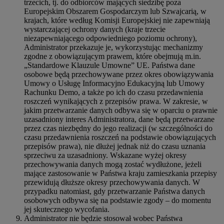
trzecich, tj. do odbiorców mających siedzibę poza
Europejskim Obszarem Gospodarczym lub Szwajcarią, w
krajach, które według Komisji Europejskiej nie zapewniają
wystarczającej ochrony danych (kraje trzecie
niezapewniającego odpowiedniego poziomu ochrony),
Administrator przekazuje je, wykorzystując mechanizmy
zgodne z obowiązującym prawem, które obejmują m.in.
„Standardowe Klauzule Umowne” UE. Państwa dane
osobowe będą przechowywane przez okres obowiązywania
Umowy o Usługę Informacyjno Edukacyjną lub Umowy
Rachunku Demo, a także po ich do czasu przedawnienia
roszczeń wynikających z przepisów prawa. W zakresie, w
jakim przetwarzanie danych odbywa się w oparciu o prawnie
uzasadniony interes Administratora, dane będą przetwarzane
przez czas niezbędny do jego realizacji (w szczególności do
czasu przedawnienia roszczeń na podstawie obowiązujących
przepisów prawa), nie dłużej jednak niż do czasu uznania
sprzeciwu za uzasadniony. Wskazane wyżej okresy
przechowywania danych mogą zostać wydłużone, jeżeli
mające zastosowanie w Państwa kraju zamieszkania przepisy
przewidują dłuższe okresy przechowywania danych. W
przypadku natomiast, gdy przetwarzanie Państwa danych
osobowych odbywa się na podstawie zgody – do momentu
jej skutecznego wycofania.
Administrator nie będzie stosował wobec Państwa