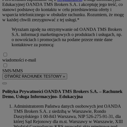
Edukacyjnej OANDA TMS Brokers S.A. i akceptuję jego treść, co
stanowi podstawę do kontaktu w celu przedstawienia oferty i
wsparcia telefonicznego w obsłudze rachunku. Rozumiem, że mogę
w każdej chwili zrezygnować z tej usługi.*
Wyrażam zgodę na otrzymywanie od OANDA TMS Brokers
S.A. informacji marketingowych o produktach i usługach, np.
o nowościach i promocjach na podane przeze mnie dane
kontaktowe za pomocą:
wiadomości e-mail
SMS/MMS
OTWÓRZ RACHUNEK TESTOWY »
Polityka Prywatności OANDA TMS Brokers S.A. – Rachunek
Demo, Usługa Informacyjno- Edukacyjna
Administratorem Państwa danych osobowych jest OANDA
TMS Brokers S.A. z siedzibą w Warszawie, Rondo
Daszyńskiego 1 00-843 Warszawa, NIP 526-275-91-31, dla
której Sąd Rejonowy dla m.st. Warszawy w Warszawie, XIII
Wydział Gospodarczy KRS prowadzi akta rejestrowe pod