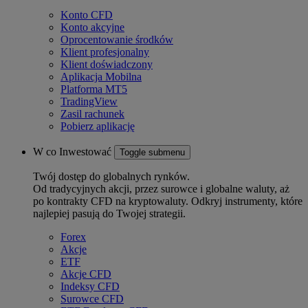
Konto CFD
Konto akcyjne
Oprocentowanie środków
Klient profesjonalny
Klient doświadczony
Aplikacja Mobilna
Platforma MT5
TradingView
Zasil rachunek
Pobierz aplikację
W co Inwestować
Toggle submenu
Twój dostęp do globalnych rynków.
Od tradycyjnych akcji, przez surowce i globalne waluty, aż
po kontrakty CFD na kryptowaluty. Odkryj instrumenty, które
najlepiej pasują do Twojej strategii.
Forex
Akcje
ETF
Akcje CFD
Indeksy CFD
Surowce CFD