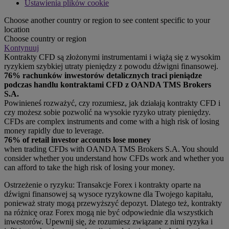
Ustawienia plików cookie
Choose another country or region to see content specific to your
location
Choose country or region
Kontynuuj
Kontrakty CFD są złożonymi instrumentami i wiążą się z wysokim
ryzykiem szybkiej utraty pieniędzy z powodu dźwigni finansowej.
76% rachunków inwestorów detalicznych traci pieniądze
podczas handlu kontraktami CFD z OANDA TMS Brokers
S.A.
Powinieneś rozważyć, czy rozumiesz, jak działają kontrakty CFD i
czy możesz sobie pozwolić na wysokie ryzyko utraty pieniędzy.
CFDs are complex instruments and come with a high risk of losing
money rapidly due to leverage.
76% of retail investor accounts lose money
when trading CFDs with OANDA TMS Brokers S.A. You should
consider whether you understand how CFDs work and whether you
can afford to take the high risk of losing your money.
Ostrzeżenie o ryzyku: Transakcje Forex i kontrakty oparte na
dźwigni finansowej są wysoce ryzykowne dla Twojego kapitału,
ponieważ straty mogą przewyższyć depozyt. Dlatego też, kontrakty
na różnicę oraz Forex mogą nie być odpowiednie dla wszystkich
inwestorów. Upewnij się, że rozumiesz związane z nimi ryzyka i