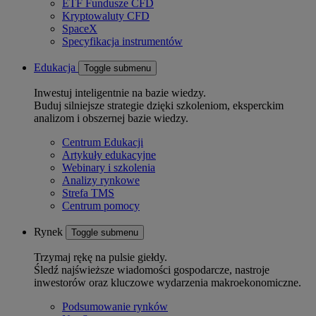
ETF Fundusze CFD
Kryptowaluty CFD
SpaceX
Specyfikacja instrumentów
Edukacja
Toggle submenu
Inwestuj inteligentnie na bazie wiedzy.
Buduj silniejsze strategie dzięki szkoleniom, eksperckim
analizom i obszernej bazie wiedzy.
Centrum Edukacji
Artykuły edukacyjne
Webinary i szkolenia
Analizy rynkowe
Strefa TMS
Centrum pomocy
Rynek
Toggle submenu
Trzymaj rękę na pulsie giełdy.
Śledź najświeższe wiadomości gospodarcze, nastroje
inwestorów oraz kluczowe wydarzenia makroekonomiczne.
Podsumowanie rynków