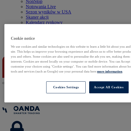
NonStop
Notowania Live
Sezon wyników w USA
Skaner akcji
Kalendarz rynkowy
Zdarzenia korporacyjne
Sentyment Klientów
Rolowania
Cookie notice
We use cookies and similar technologies on this website to learn a little bit about you an
Kontakt
site. This helps us improve your browsing experience and allows us to offer better produc
you and others. Some cookies are also used to personalise the ads you see, making them
interests. Cookies are stored locally on your computer or mobile device. You can Accept o
customise your choices using ‘Cookie settings’. You can find more information about 
tools and services (such as Google) use your personal data here:
more information
.
Cookies Settings
Accept All Cookies