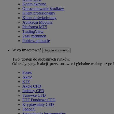
Konto akcyjne
Oprocentowanie środków
Klient profesjonalny
Klient doświadczony
Aplikacja Mobilna
Platforma MT5
TradingView
Zasil rachunek
Pobierz aplikację
W co Inwestować
Toggle submenu
Twój dostęp do globalnych rynków.
Od tradycyjnych akcji, przez surowce i globalne waluty, aż po 
Forex
Akcje
ETF
Akcje CFD
Indeksy CFD
Surowce CFD
ETF Fundusze CFD
Kryptowaluty CFD
SpaceX
Specyfikacja instrumentów