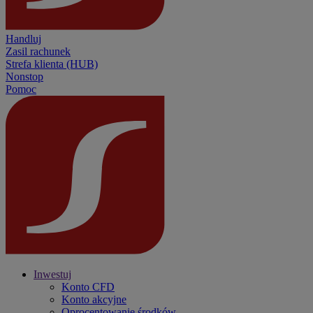
Handluj
Zasil rachunek
Strefa klienta (HUB)
Nonstop
Pomoc
Inwestuj
Konto CFD
Konto akcyjne
Oprocentowanie środków