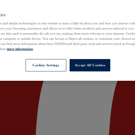
ice
 and similar technologies on this website to learn a little bit about you and how you interact with
ove your browsing experience and allows us to offer better products and services tailored to you 
are also used to personalise the ads you see, making them more relevant to your interests. Cookie
ur computer or mobile device. You can Accept or Reject all cookies, or customise your choices u
u can find more information about how OANDA and third party tools and services (such as Googl
 here:
more information
.
Cookies Settings
Accept All Cookies