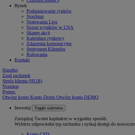
Centrum pomocy
Rynek
Podsumowanie rynków
NonStop
Notowania Live
Sezon wyników w USA
Skaner akcji
Kalendarz rynkowy
Zdarzenia korporacyjne
Sentyment Klientów
Rolowania
Kontakt
Handluj
Zasil rachunek
Strefa klienta (HUB)
Nonstop
Pomoc
Otwórz konto
Konto
Demo
Otwórz konto DEMO
Inwestuj
Toggle submenu
Zarządzaj Twoim kapitałem w wygodny sposób.
Wybierz odpowiedni typ rachunku i zyskaj dostęp do nowocze
Konto CFD