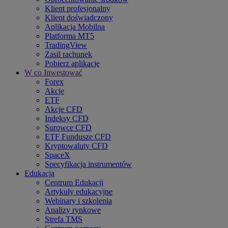
Klient profesjonalny
Klient doświadczony
Aplikacja Mobilna
Platforma MT5
TradingView
Zasil rachunek
Pobierz aplikację
W co Inwestować
Forex
Akcje
ETF
Akcje CFD
Indeksy CFD
Surowce CFD
ETF Fundusze CFD
Kryptowaluty CFD
SpaceX
Specyfikacja instrumentów
Edukacja
Centrum Edukacji
Artykuły edukacyjne
Webinary i szkolenia
Analizy rynkowe
Strefa TMS