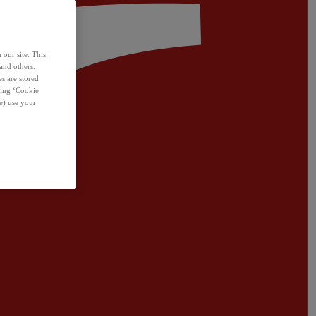
 our site. This
and others.
s are stored
sing ‘Cookie
e) use your