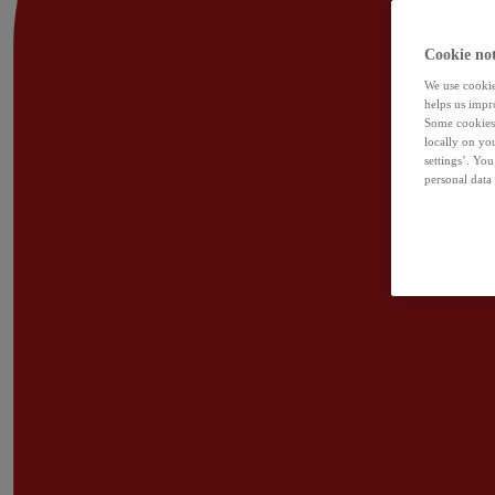
Cookie not
We use cookies
helps us impr
Some cookies 
locally on yo
settings’. Yo
personal data