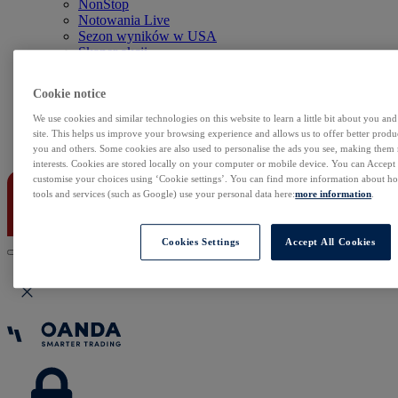
NonStop
Notowania Live
Sezon wyników w USA
Skaner akcji
Kalendarz rynkowy
Zdarzenia korporacyjne
Cookie notice
Sentyment Klientów
Rolowania
We use cookies and similar technologies on this website to learn a little bit about you an
site. This helps us improve your browsing experience and allows us to offer better produc
Kontakt
you and others. Some cookies are also used to personalise the ads you see, making them
interests. Cookies are stored locally on your computer or mobile device. You can Accept o
customise your choices using ‘Cookie settings’. You can find more information about 
tools and services (such as Google) use your personal data here:
more information
.
Cookies Settings
Accept All Cookies