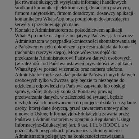
jak również służących wysyłaniu informacji handlowych
środkami komunikacji elektronicznej, doradcom prawnym,
firmom audytorskim, firmom doradczym, dostawcy aplikacji-
komunikatora WhatsApp oraz podmiotom dostarczającym
serwery i przechowującym dane.
Kontakt z Administratorem za pośrednictwem aplikacji
WhatsApp może nastąpić z inicjatywy Państwa, jak również
Administratora w przypadku konieczności skontaktowania się
z Państwem w celu dokończenia procesu zakładania Konta
(rachunku rzeczywistego). Może wówczas dojść do
przekazania Administratorowi Państwa danych osobowych
(w zależności od Państwa ustawień prywatności w aplikacji
WhatsApp) w postaci wizerunku oraz numeru telefonu.
Administrator może zażądać podania Państwa innych danych
osobowych tylko wówczas, gdy będzie to niezbędne do
udzielenia odpowiedzi na Państwa zapytanie lub obsługi
sprawy, której dotyczy kontakt. Podstawą prawną
przetwarzania danych, w zależności od sytuacji, będzie
niezbędność ich przetwarzania do podjęcia działań na żądanie
osoby, której dane dotyczą, przed zawarciem umowy albo
umowa o Usługę Informacyjno-Edukacyjną zawarta przez
Państwa z Administratorem w oparciu o Regulamin Usługi
Informacyjno-Edukacyjnej (art. 6 ust. 1 lit. b RODO), a w
pozostałych przypadkach prawnie uzasadniony interes
Administratora polegający na konieczności rozwiązania