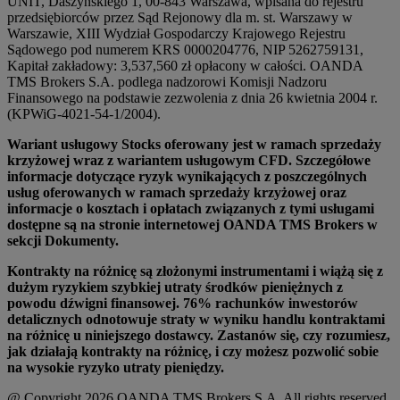
UNIT, Daszyńskiego 1, 00-843 Warszawa, wpisana do rejestru
przedsiębiorców przez Sąd Rejonowy dla m. st. Warszawy w
Warszawie, XIII Wydział Gospodarczy Krajowego Rejestru
Sądowego pod numerem KRS 0000204776, NIP 5262759131,
Kapitał zakładowy: 3,537,560 zł opłacony w całości. OANDA
TMS Brokers S.A. podlega nadzorowi Komisji Nadzoru
Finansowego na podstawie zezwolenia z dnia 26 kwietnia 2004 r.
(KPWiG-4021-54-1/2004).
Wariant usługowy Stocks oferowany jest w ramach sprzedaży
krzyżowej wraz z wariantem usługowym CFD. Szczegółowe
informacje dotyczące ryzyk wynikających z poszczególnych
usług oferowanych w ramach sprzedaży krzyżowej oraz
informacje o kosztach i opłatach związanych z tymi usługami
dostępne są na stronie internetowej OANDA TMS Brokers w
sekcji Dokumenty.
Kontrakty na różnicę są złożonymi instrumentami i wiążą się z
dużym ryzykiem szybkiej utraty środków pieniężnych z
powodu dźwigni finansowej. 76% rachunków inwestorów
detalicznych odnotowuje straty w wyniku handlu kontraktami
na różnicę u niniejszego dostawcy. Zastanów się, czy rozumiesz,
jak działają kontrakty na różnicę, i czy możesz pozwolić sobie
na wysokie ryzyko utraty pieniędzy.
@ Copyright 2026 OANDA TMS Brokers S.A. All rights reserved.