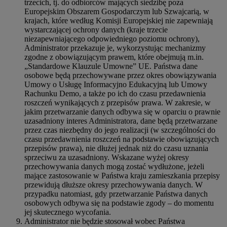
trzecich, tj. do odbiorców mających siedzibę poza
Europejskim Obszarem Gospodarczym lub Szwajcarią, w
krajach, które według Komisji Europejskiej nie zapewniają
wystarczającej ochrony danych (kraje trzecie
niezapewniającego odpowiedniego poziomu ochrony),
Administrator przekazuje je, wykorzystując mechanizmy
zgodne z obowiązującym prawem, które obejmują m.in.
„Standardowe Klauzule Umowne” UE. Państwa dane
osobowe będą przechowywane przez okres obowiązywania
Umowy o Usługę Informacyjno Edukacyjną lub Umowy
Rachunku Demo, a także po ich do czasu przedawnienia
roszczeń wynikających z przepisów prawa. W zakresie, w
jakim przetwarzanie danych odbywa się w oparciu o prawnie
uzasadniony interes Administratora, dane będą przetwarzane
przez czas niezbędny do jego realizacji (w szczególności do
czasu przedawnienia roszczeń na podstawie obowiązujących
przepisów prawa), nie dłużej jednak niż do czasu uznania
sprzeciwu za uzasadniony. Wskazane wyżej okresy
przechowywania danych mogą zostać wydłużone, jeżeli
mające zastosowanie w Państwa kraju zamieszkania przepisy
przewidują dłuższe okresy przechowywania danych. W
przypadku natomiast, gdy przetwarzanie Państwa danych
osobowych odbywa się na podstawie zgody – do momentu
jej skutecznego wycofania.
Administrator nie będzie stosował wobec Państwa