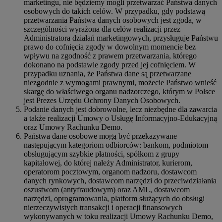
marketingu, nie będziemy mogli przetwarzać Państwa danych
osobowych do takich celów. W przypadku, gdy podstawą
przetwarzania Państwa danych osobowych jest zgoda, w
szczególności wyrażona dla celów realizacji przez
Administratora działań marketingowych, przysługuje Państwu
prawo do cofnięcia zgody w dowolnym momencie bez
wpływu na zgodność z prawem przetwarzania, którego
dokonano na podstawie zgody przed jej cofnięciem. W
przypadku uznania, że Państwa dane są przetwarzane
niezgodnie z wymogami prawnymi, możecie Państwo wnieść
skargę do właściwego organu nadzorczego, którym w Polsce
jest Prezes Urzędu Ochrony Danych Osobowych.
Podanie danych jest dobrowolne, lecz niezbędne dla zawarcia
a także realizacji Umowy o Usługę Informacyjno-Edukacyjną
oraz Umowy Rachunku Demo.
Państwa dane osobowe mogą być przekazywane
następującym kategoriom odbiorców: bankom, podmiotom
obsługującym szybkie płatności, spółkom z grupy
kapitałowej, do której należy Administrator, kurierom,
operatorom pocztowym, organom nadzoru, dostawcom
danych rynkowych, dostawcom narzędzi do przeciwdziałania
oszustwom (antyfraudowym) oraz AML, dostawcom
narzędzi, oprogramowania, platform służących do obsługi
nierzeczywistych transakcji i operacji finansowych
wykonywanych w toku realizacji Umowy Rachunku Demo,