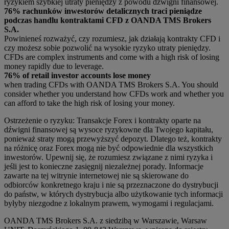
ryzykiem szybkiej utraty pieniędzy z powodu dźwigni finansowej.
76% rachunków inwestorów detalicznych traci pieniądze
podczas handlu kontraktami CFD z OANDA TMS Brokers
S.A.
Powinieneś rozważyć, czy rozumiesz, jak działają kontrakty CFD i
czy możesz sobie pozwolić na wysokie ryzyko utraty pieniędzy.
CFDs are complex instruments and come with a high risk of losing
money rapidly due to leverage.
76% of retail investor accounts lose money
when trading CFDs with OANDA TMS Brokers S.A. You should
consider whether you understand how CFDs work and whether you
can afford to take the high risk of losing your money.
Ostrzeżenie o ryzyku: Transakcje Forex i kontrakty oparte na
dźwigni finansowej są wysoce ryzykowne dla Twojego kapitału,
ponieważ straty mogą przewyższyć depozyt. Dlatego też, kontrakty
na różnicę oraz Forex mogą nie być odpowiednie dla wszystkich
inwestorów. Upewnij się, że rozumiesz związane z nimi ryzyka i
jeśli jest to konieczne zasięgnij niezależnej porady. Informacje
zawarte na tej witrynie internetowej nie są skierowane do
odbiorców konkretnego kraju i nie są przeznaczone do dystrybucji
do państw, w których dystrybucja albo użytkowanie tych informacji
byłyby niezgodne z lokalnym prawem, wymogami i regulacjami.
OANDA TMS Brokers S.A. z siedzibą w Warszawie, Warsaw