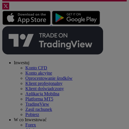
Inwestuj
Konto CFD
Konto akcyjne
Oprocentowanie środków
Klient profesjonalny
Klient doświadczony
Aplikacja Mobilna
Platforma MT5
TradingView
Zasil rachunek
Pobierz
W co Inwestować
Forex