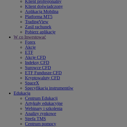
Klient profesjonalny
Klient doświadczony
Aplikacja Mobilna
Platforma MT5
TradingView
Zasil rachunek
Pobierz aplikację
W co Inwestować
Forex
Akcje
ETF
Akcje CFD
Indeksy CFD
Surowce CFD
ETF Fundusze CFD
Kryptowaluty CFD
SpaceX
Specyfikacja instrumentów
Edukacja
Centrum Edukacji
Artykuły edukacyjne
Webinary i szkolenia
Analizy rynkowe
Strefa TMS
Centrum pomocy