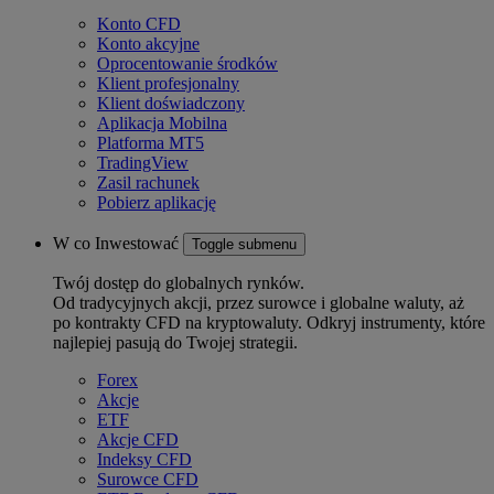
Konto CFD
Konto akcyjne
Oprocentowanie środków
Klient profesjonalny
Klient doświadczony
Aplikacja Mobilna
Platforma MT5
TradingView
Zasil rachunek
Pobierz aplikację
W co Inwestować
Toggle submenu
Twój dostęp do globalnych rynków.
Od tradycyjnych akcji, przez surowce i globalne waluty, aż
po kontrakty CFD na kryptowaluty. Odkryj instrumenty, które
najlepiej pasują do Twojej strategii.
Forex
Akcje
ETF
Akcje CFD
Indeksy CFD
Surowce CFD