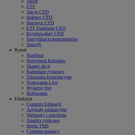
Akcje
ETF
Akcje CFD
Indeksy CFD
Surowce CFD
ETF Fundusze CFD
Kryptowaluty CFD
Specyfikacja instrumentów
SpaceX
Rynek
NonStop
Sentyment Klientów
Skaner akcji
Kalendarz rynkowy
Zdarzenia korporacyjne
Notowania Live
Wykresy live
Rolowania
Edukacja
Centrum Edukacji
Artykuły edukacyjne
Webinary i szkolenia
Analizy rynkowe
Strefa TMS
Centrum pomocy