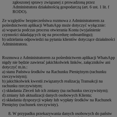
zgłoszonej sprawy związanej z prowadzoną przez
Administratora działalnością gospodarczą (art. 6 ust. 1 lit. f
RODO).
Ze względów bezpieczeństwa rozmowa z Administratorem za
pośrednictwem aplikacji WhatsApp może dotyczyć wyłącznie:
a) wsparcia podczas procesu otwierania Konta (wyjaśnienie
czynności składających się na procedurę onboardingu);
b) udzielania odpowiedzi na pytania klientów dotyczące działalności
Administratora.
Rozmowa z Administratorem za pośrednictwem aplikacji WhatsApp
nigdy nie będzie zawierać jakichkolwiek linków, załączników ani
dotyczyć m.in.:
a) stanu Państwa środków na Rachunku Pieniężnym (rachunku
rzeczywistym);
b) jakichkolwiek kwestii związanych realizacją Transakcji na
rachunku rzeczywistym;
c) składania Zleceń lub ich zmiany (na rachunku rzeczywistym);
d) zmiany lub aktualizacji danych osobowych Klienta;
e) składania dyspozycji wpłaty lub wypłaty środków na Rachunek
Pieniężny (rachunek rzeczywisty).
W przypadku przekazywania danych osobowych do państw