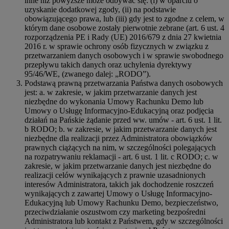
inne niż powyższe może odbywać się: (i) w oparciu o
uzyskanie dodatkowej zgody, (ii) na podstawie
obowiązującego prawa, lub (iii) gdy jest to zgodne z celem, w
którym dane osobowe zostały pierwotnie zebrane (art. 6 ust. 4
rozporządzenia PE i Rady (UE) 2016/679 z dnia 27 kwietnia
2016 r. w sprawie ochrony osób fizycznych w związku z
przetwarzaniem danych osobowych i w sprawie swobodnego
przepływu takich danych oraz uchylenia dyrektywy
95/46/WE, (zwanego dalej: „RODO”).
Podstawą prawną przetwarzania Państwa danych osobowych
jest: a. w zakresie, w jakim przetwarzanie danych jest
niezbędne do wykonania Umowy Rachunku Demo lub
Umowy o Usługę Informacyjno-Edukacyjną oraz podjęcia
działań na Pańskie żądanie przed ww. umów - art. 6 ust. 1 lit.
b RODO; b. w zakresie, w jakim przetwarzanie danych jest
niezbędne dla realizacji przez Administratora obowiązków
prawnych ciążących na nim, w szczególności polegających
na rozpatrywaniu reklamacji - art. 6 ust. 1 lit. c RODO; c. w
zakresie, w jakim przetwarzanie danych jest niezbędne do
realizacji celów wynikających z prawnie uzasadnionych
interesów Administratora, takich jak dochodzenie roszczeń
wynikających z zawartej Umowy o Usługę Informacyjno-
Edukacyjną lub Umowy Rachunku Demo, bezpieczeństwo,
przeciwdziałanie oszustwom czy marketing bezpośredni
Administratora lub kontakt z Państwem, gdy w szczególności