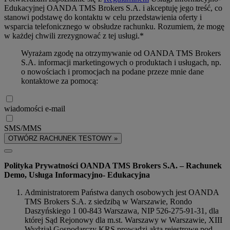
Edukacyjnej OANDA TMS Brokers S.A. i akceptuję jego treść, co
stanowi podstawę do kontaktu w celu przedstawienia oferty i
wsparcia telefonicznego w obsłudze rachunku. Rozumiem, że mogę
w każdej chwili zrezygnować z tej usługi.*
Wyrażam zgodę na otrzymywanie od OANDA TMS Brokers
S.A. informacji marketingowych o produktach i usługach, np.
o nowościach i promocjach na podane przeze mnie dane
kontaktowe za pomocą:
wiadomości e-mail
SMS/MMS
OTWÓRZ RACHUNEK TESTOWY »
Polityka Prywatności OANDA TMS Brokers S.A. – Rachunek
Demo, Usługa Informacyjno- Edukacyjna
Administratorem Państwa danych osobowych jest OANDA
TMS Brokers S.A. z siedzibą w Warszawie, Rondo
Daszyńskiego 1 00-843 Warszawa, NIP 526-275-91-31, dla
której Sąd Rejonowy dla m.st. Warszawy w Warszawie, XIII
Wydział Gospodarczy KRS prowadzi akta rejestrowe pod