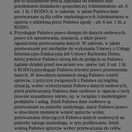
jest to uzasadnione treścią zapytania od Państwa oraz
przedmiotem działalności gospodarczej Administratora- art. 6
ust. 1 lit. f RODO; d. w zakresie, w jakim Państwa dane
przetwarzane są dla celów marketingowych Administratora w
oparciu o udzieloną przez Państwa zgodę – art. 6 ust. 1 lit. a
RODO.
Przysługuje Państwu prawo dostępu do danych osobowych,
prawo ich sprostowania, usunięcia, a także prawo
ograniczenia przetwarzania danych. W zakresie, w jakim
przetwarzanie jest niezbędne do wykonania Umowy o Usługę
Informacyjno-Edukacyjną lub Umowy Rachunku Demo,
której jesteście Państwo stroną lub do podjęcia na Państwa
żądanie działań przed zawarciem ww. umów (art. 6 ust. 1 lit.
b RODO) przysługuje Państwu również prawo przenoszenia
danych. W dowolnym momencie mogą Państwo wnieść
sprzeciw, z przyczyn związanych z Państwa szczególną
sytuacją, wobec wykorzystania Państwa danych osobowych,
jeżeli przetwarzamy Państwa dane osobowe w oparciu o swój
prawnie uzasadniony interes, np. w związku z marketingiem
produktów i usług. Jeżeli Państwa dane osobowe są
przetwarzane na potrzeby marketingu, macie Państwo prawo
w dowolnym momencie wnieść sprzeciw wobec
przetwarzania dotyczących Państwa danych osobowych na
potrzeby takiego marketingu, w tym profilowania. Jeżeli
wniosą Państwo sprzeciw wobec przetwarzania do celów