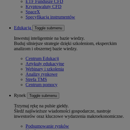
ETF Fundusze CFD
Kryptowaluty CFD
SpaceX
Specyfikacja instrumentów
Edukacja
Toggle submenu
Inwestuj inteligentnie na bazie wiedzy.
Buduj silniejsze strategie dzięki szkoleniom, eksperckim
analizom i obszernej bazie wiedzy.
Centrum Edukacji
Artykuły edukacyjne
Webinary i szkolenia
Analizy rynkowe
Strefa TMS
Centrum pomocy
Rynek
Toggle submenu
Trzymaj rękę na pulsie giełdy.
Śledź najświeższe wiadomości gospodarcze, nastroje
inwestorów oraz kluczowe wydarzenia makroekonomiczne.
Podsumowanie rynków