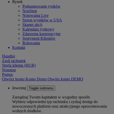
Rynek
Podsumowanie rynków
NonStop
Notowania Live
Sezon wyników w USA
Skaner akcji
Kalendarz rynkowy
Zdarzenia korporacyjne
Sentyment Klientów
Rolowania
Kontakt
Handluj
Zasil rachunek
Strefa klienta (HUB)
Nonstop
Pomoc
Otwórz konto
Konto
Demo
Otwórz konto DEMO
Inwestuj
Toggle submenu
Zarządzaj Twoim kapitałem w wygodny sposób.
Wybierz odpowiedni typ rachunku i zyskaj dostęp do
nowoczesnych platform oraz atrakcyjnego oprocentowania
wolnych środków.