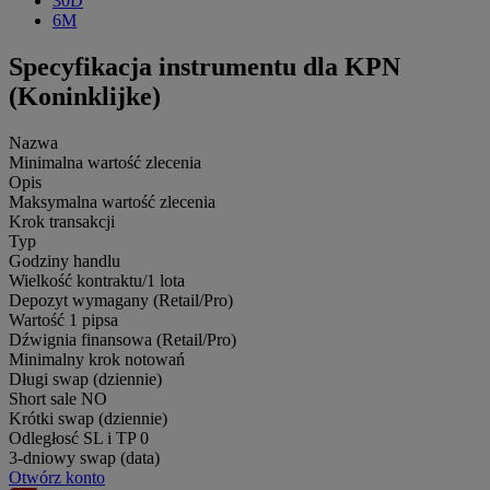
30D
6M
Specyfikacja instrumentu dla KPN
(Koninklijke)
Nazwa
Minimalna wartość zlecenia
Opis
Maksymalna wartość zlecenia
Krok transakcji
Typ
Godziny handlu
Wielkość kontraktu/1 lota
Depozyt wymagany (Retail/Pro)
Wartość 1 pipsa
Dźwignia finansowa (Retail/Pro)
Minimalny krok notowań
Długi swap (dziennie)
Short sale
NO
Krótki swap (dziennie)
Odległosć SL i TP
0
3-dniowy swap (data)
Otwórz konto