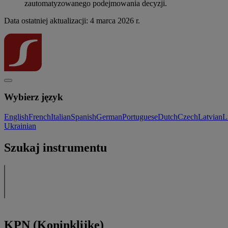
zautomatyzowanego podejmowania decyzji.
Data ostatniej aktualizacji: 4 marca 2026 r.
Wybierz język
English
French
Italian
Spanish
German
Portuguese
Dutch
Czech
Latvian
L
Ukrainian
Szukaj instrumentu
KPN (Koninklijke)