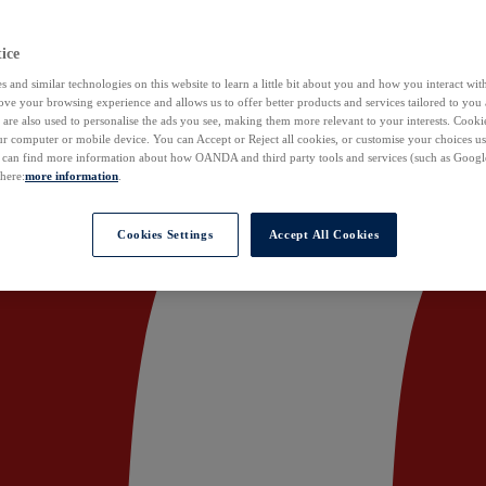
ice
 and similar technologies on this website to learn a little bit about you and how you interact with
ove your browsing experience and allows us to offer better products and services tailored to you 
are also used to personalise the ads you see, making them more relevant to your interests. Cookie
ur computer or mobile device. You can Accept or Reject all cookies, or customise your choices u
u can find more information about how OANDA and third party tools and services (such as Googl
 here:
more information
.
Cookies Settings
Accept All Cookies