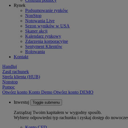
Centrum pomocy
Rynek
Podsumowanie rynków
NonStop
Notowania Live
Sezon wyników w USA
Skaner akcji
Kalendarz rynkowy
Zdarzenia korporacyjne
Sentyment Klientów
Rolowania
Kontakt
Handluj
Zasil rachunek
Strefa klienta (HUB)
Nonstop
Pomoc
Otwórz konto
Konto
Demo
Otwórz konto DEMO
Inwestuj
Toggle submenu
Zarządzaj Twoim kapitałem w wygodny sposób.
Wybierz odpowiedni typ rachunku i zyskaj dostęp do nowocze
Konto CFD