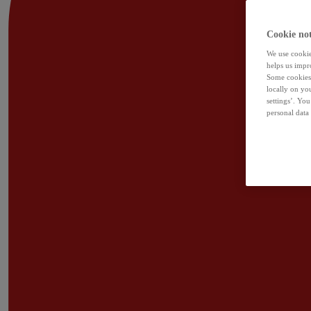
Cookie not
We use cookies
helps us impr
Some cookies 
locally on yo
settings’. Yo
personal data