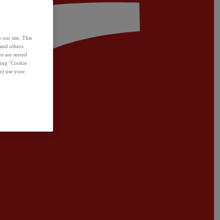
 our site. This
and others.
s are stored
sing ‘Cookie
e) use your