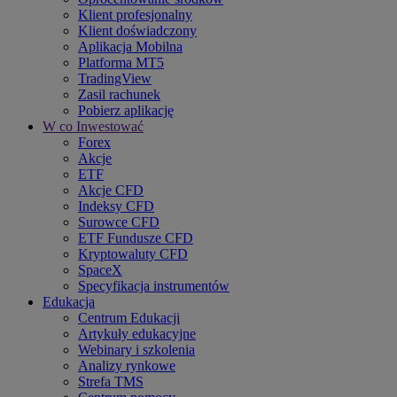
Klient profesjonalny
Klient doświadczony
Aplikacja Mobilna
Platforma MT5
TradingView
Zasil rachunek
Pobierz aplikację
W co Inwestować
Forex
Akcje
ETF
Akcje CFD
Indeksy CFD
Surowce CFD
ETF Fundusze CFD
Kryptowaluty CFD
SpaceX
Specyfikacja instrumentów
Edukacja
Centrum Edukacji
Artykuły edukacyjne
Webinary i szkolenia
Analizy rynkowe
Strefa TMS