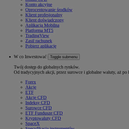
Konto akcyjne
Oprocentowanie środków
Klient profesjonalny
Klient doświadczony
Aplikacja Mobilna
Platforma MT5
TradingView
Zasil rachunek
Pobierz aplikację
W co Inwestować
Toggle submenu
Twój dostęp do globalnych rynków.
Od tradycyjnych akcji, przez surowce i globalne waluty, aż po 
Forex
Akcje
ETF
Akcje CFD
Indeksy CFD
Surowce CFD
ETF Fundusze CFD
Kryptowaluty CFD
SpaceX
Specyfikacja instrumentów