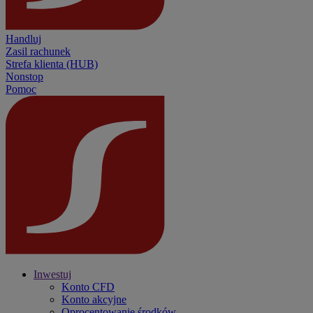
Handluj
Zasil rachunek
Strefa klienta (HUB)
Nonstop
Pomoc
Inwestuj
Konto CFD
Konto akcyjne
Oprocentowanie środków