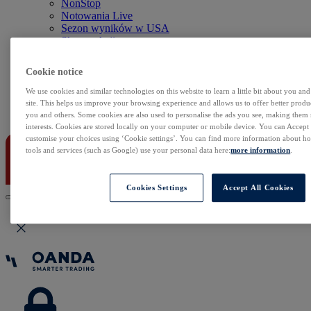
NonStop
Notowania Live
Sezon wyników w USA
Skaner akcji
Kalendarz rynkowy
Zdarzenia korporacyjne
Cookie notice
Sentyment Klientów
Rolowania
We use cookies and similar technologies on this website to learn a little bit about you an
site. This helps us improve your browsing experience and allows us to offer better produc
Kontakt
you and others. Some cookies are also used to personalise the ads you see, making them
interests. Cookies are stored locally on your computer or mobile device. You can Accept o
customise your choices using ‘Cookie settings’. You can find more information about 
tools and services (such as Google) use your personal data here:
more information
.
Cookies Settings
Accept All Cookies