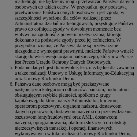
marketingu, nie będziemy mogli przetwarzać Państwa danych
osobowych do takich celów. W przypadku, gdy podstawą
przetwarzania Państwa danych osobowych jest zgoda, w
szczególności wyrażona dla celów realizacji przez
Administratora działań marketingowych, przysługuje Państwu
prawo do cofnięcia zgody w dowolnym momencie bez
wpływu na zgodność z prawem przetwarzania, którego
dokonano na podstawie zgody przed jej cofnięciem. W
przypadku uznania, że Państwa dane są przetwarzane
niezgodnie z wymogami prawnymi, możecie Państwo wnieść
skargę do właściwego organu nadzorczego, którym w Polsce
jest Prezes Urzędu Ochrony Danych Osobowych.
Podanie danych jest dobrowolne, lecz niezbędne dla zawarcia
a także realizacji Umowy o Usługę Informacyjno-Edukacyjną
oraz Umowy Rachunku Demo.
Państwa dane osobowe mogą być przekazywane
następującym kategoriom odbiorców: bankom, podmiotom
obsługującym szybkie płatności, spółkom z grupy
kapitałowej, do której należy Administrator, kurierom,
operatorom pocztowym, organom nadzoru, dostawcom
danych rynkowych, dostawcom narzędzi do przeciwdziałania
oszustwom (antyfraudowym) oraz AML, dostawcom
narzędzi, oprogramowania, platform służących do obsługi
nierzeczywistych transakcji i operacji finansowych
wykonywanych w toku realizacji Umowy Rachunku Demo,