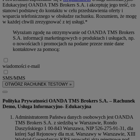
Edukacyjnej OANDA TMS Brokers S.A. i akceptuję jego treść, co
stanowi podstawę do kontaktu w celu przedstawienia oferty i
wsparcia telefonicznego w obsłudze rachunku. Rozumiem, że mogę
w każdej chwili zrezygnować z tej usługi.*
Wyrażam zgodę na otrzymywanie od OANDA TMS Brokers
S.A. informacji marketingowych o produktach i usługach, np.
o nowościach i promocjach na podane przeze mnie dane
kontaktowe za pomocą:
wiadomości e-mail
SMS/MMS
OTWÓRZ RACHUNEK TESTOWY »
Polityka Prywatności OANDA TMS Brokers S.A. – Rachunek
Demo, Usługa Informacyjno- Edukacyjna
Administratorem Państwa danych osobowych jest OANDA
TMS Brokers S.A. z siedzibą w Warszawie, Rondo
Daszyńskiego 1 00-843 Warszawa, NIP 526-275-91-31, dla
której Sąd Rejonowy dla m.st. Warszawy w Warszawie, XIII
Wydział Gospodarczy KRS prowadzi akta rejestrowe pod