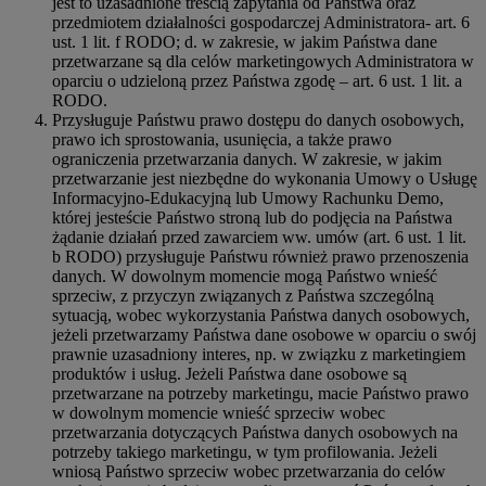
jest to uzasadnione treścią zapytania od Państwa oraz
przedmiotem działalności gospodarczej Administratora- art. 6
ust. 1 lit. f RODO; d. w zakresie, w jakim Państwa dane
przetwarzane są dla celów marketingowych Administratora w
oparciu o udzieloną przez Państwa zgodę – art. 6 ust. 1 lit. a
RODO.
Przysługuje Państwu prawo dostępu do danych osobowych,
prawo ich sprostowania, usunięcia, a także prawo
ograniczenia przetwarzania danych. W zakresie, w jakim
przetwarzanie jest niezbędne do wykonania Umowy o Usługę
Informacyjno-Edukacyjną lub Umowy Rachunku Demo,
której jesteście Państwo stroną lub do podjęcia na Państwa
żądanie działań przed zawarciem ww. umów (art. 6 ust. 1 lit.
b RODO) przysługuje Państwu również prawo przenoszenia
danych. W dowolnym momencie mogą Państwo wnieść
sprzeciw, z przyczyn związanych z Państwa szczególną
sytuacją, wobec wykorzystania Państwa danych osobowych,
jeżeli przetwarzamy Państwa dane osobowe w oparciu o swój
prawnie uzasadniony interes, np. w związku z marketingiem
produktów i usług. Jeżeli Państwa dane osobowe są
przetwarzane na potrzeby marketingu, macie Państwo prawo
w dowolnym momencie wnieść sprzeciw wobec
przetwarzania dotyczących Państwa danych osobowych na
potrzeby takiego marketingu, w tym profilowania. Jeżeli
wniosą Państwo sprzeciw wobec przetwarzania do celów