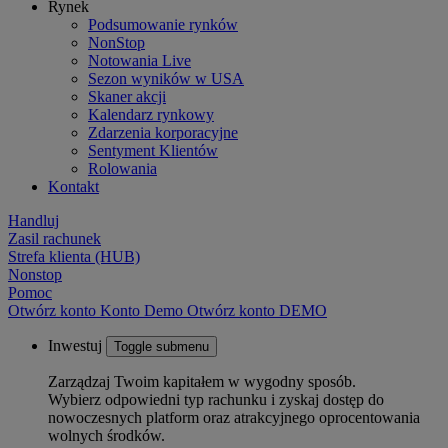
Rynek
Podsumowanie rynków
NonStop
Notowania Live
Sezon wyników w USA
Skaner akcji
Kalendarz rynkowy
Zdarzenia korporacyjne
Sentyment Klientów
Rolowania
Kontakt
Handluj
Zasil rachunek
Strefa klienta (HUB)
Nonstop
Pomoc
Otwórz konto
Konto
Demo
Otwórz konto DEMO
Inwestuj
Toggle submenu
Zarządzaj Twoim kapitałem w wygodny sposób.
Wybierz odpowiedni typ rachunku i zyskaj dostęp do
nowoczesnych platform oraz atrakcyjnego oprocentowania
wolnych środków.