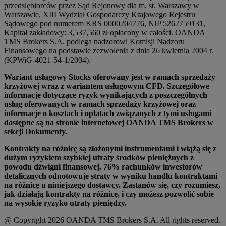
przedsiębiorców przez Sąd Rejonowy dla m. st. Warszawy w
Warszawie, XIII Wydział Gospodarczy Krajowego Rejestru
Sądowego pod numerem KRS 0000204776, NIP 5262759131,
Kapitał zakładowy: 3,537,560 zł opłacony w całości. OANDA
TMS Brokers S.A. podlega nadzorowi Komisji Nadzoru
Finansowego na podstawie zezwolenia z dnia 26 kwietnia 2004 r.
(KPWiG-4021-54-1/2004).
Wariant usługowy Stocks oferowany jest w ramach sprzedaży
krzyżowej wraz z wariantem usługowym CFD. Szczegółowe
informacje dotyczące ryzyk wynikających z poszczególnych
usług oferowanych w ramach sprzedaży krzyżowej oraz
informacje o kosztach i opłatach związanych z tymi usługami
dostępne są na stronie internetowej OANDA TMS Brokers w
sekcji Dokumenty.
Kontrakty na różnicę są złożonymi instrumentami i wiążą się z
dużym ryzykiem szybkiej utraty środków pieniężnych z
powodu dźwigni finansowej. 76% rachunków inwestorów
detalicznych odnotowuje straty w wyniku handlu kontraktami
na różnicę u niniejszego dostawcy. Zastanów się, czy rozumiesz,
jak działają kontrakty na różnicę, i czy możesz pozwolić sobie
na wysokie ryzyko utraty pieniędzy.
@ Copyright 2026 OANDA TMS Brokers S.A. All rights reserved.