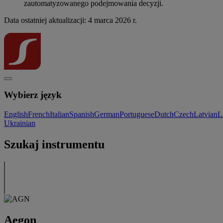
zautomatyzowanego podejmowania decyzji.
Data ostatniej aktualizacji: 4 marca 2026 r.
Wybierz język
English
French
Italian
Spanish
German
Portuguese
Dutch
Czech
Latvian
L
Ukrainian
Szukaj instrumentu
Aegon