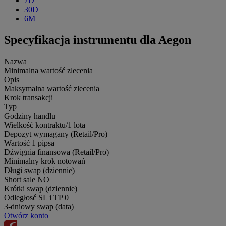
7D
30D
6M
Specyfikacja instrumentu dla Aegon
Nazwa
Minimalna wartość zlecenia
Opis
Maksymalna wartość zlecenia
Krok transakcji
Typ
Godziny handlu
Wielkość kontraktu/1 lota
Depozyt wymagany (Retail/Pro)
Wartość 1 pipsa
Dźwignia finansowa (Retail/Pro)
Minimalny krok notowań
Długi swap (dziennie)
Short sale
NO
Krótki swap (dziennie)
Odległosć SL i TP
0
3-dniowy swap (data)
Otwórz konto