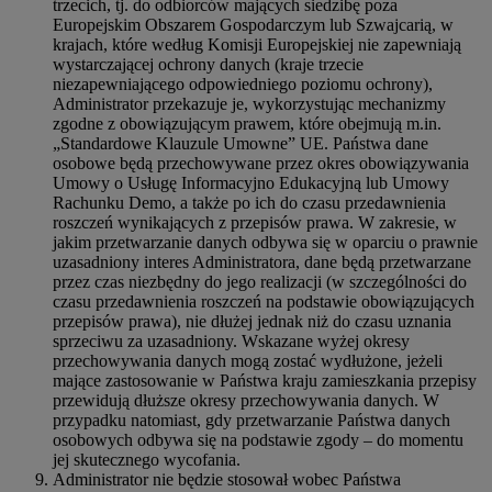
trzecich, tj. do odbiorców mających siedzibę poza
Europejskim Obszarem Gospodarczym lub Szwajcarią, w
krajach, które według Komisji Europejskiej nie zapewniają
wystarczającej ochrony danych (kraje trzecie
niezapewniającego odpowiedniego poziomu ochrony),
Administrator przekazuje je, wykorzystując mechanizmy
zgodne z obowiązującym prawem, które obejmują m.in.
„Standardowe Klauzule Umowne” UE. Państwa dane
osobowe będą przechowywane przez okres obowiązywania
Umowy o Usługę Informacyjno Edukacyjną lub Umowy
Rachunku Demo, a także po ich do czasu przedawnienia
roszczeń wynikających z przepisów prawa. W zakresie, w
jakim przetwarzanie danych odbywa się w oparciu o prawnie
uzasadniony interes Administratora, dane będą przetwarzane
przez czas niezbędny do jego realizacji (w szczególności do
czasu przedawnienia roszczeń na podstawie obowiązujących
przepisów prawa), nie dłużej jednak niż do czasu uznania
sprzeciwu za uzasadniony. Wskazane wyżej okresy
przechowywania danych mogą zostać wydłużone, jeżeli
mające zastosowanie w Państwa kraju zamieszkania przepisy
przewidują dłuższe okresy przechowywania danych. W
przypadku natomiast, gdy przetwarzanie Państwa danych
osobowych odbywa się na podstawie zgody – do momentu
jej skutecznego wycofania.
Administrator nie będzie stosował wobec Państwa