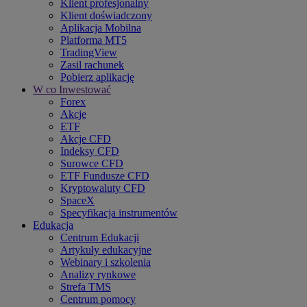
Klient profesjonalny
Klient doświadczony
Aplikacja Mobilna
Platforma MT5
TradingView
Zasil rachunek
Pobierz aplikację
W co Inwestować
Forex
Akcje
ETF
Akcje CFD
Indeksy CFD
Surowce CFD
ETF Fundusze CFD
Kryptowaluty CFD
SpaceX
Specyfikacja instrumentów
Edukacja
Centrum Edukacji
Artykuły edukacyjne
Webinary i szkolenia
Analizy rynkowe
Strefa TMS
Centrum pomocy