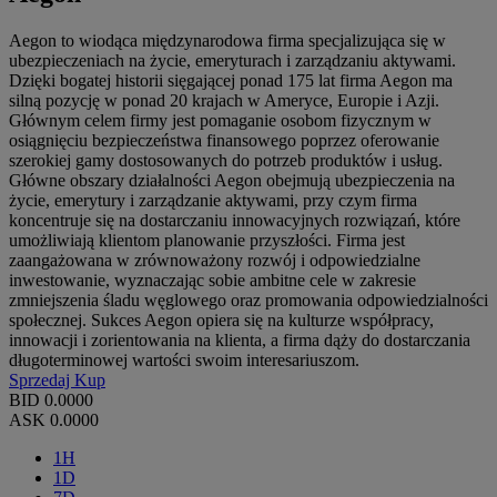
Aegon to wiodąca międzynarodowa firma specjalizująca się w
ubezpieczeniach na życie, emeryturach i zarządzaniu aktywami.
Dzięki bogatej historii sięgającej ponad 175 lat firma Aegon ma
silną pozycję w ponad 20 krajach w Ameryce, Europie i Azji.
Głównym celem firmy jest pomaganie osobom fizycznym w
osiągnięciu bezpieczeństwa finansowego poprzez oferowanie
szerokiej gamy dostosowanych do potrzeb produktów i usług.
Główne obszary działalności Aegon obejmują ubezpieczenia na
życie, emerytury i zarządzanie aktywami, przy czym firma
koncentruje się na dostarczaniu innowacyjnych rozwiązań, które
umożliwiają klientom planowanie przyszłości. Firma jest
zaangażowana w zrównoważony rozwój i odpowiedzialne
inwestowanie, wyznaczając sobie ambitne cele w zakresie
zmniejszenia śladu węglowego oraz promowania odpowiedzialności
społecznej. Sukces Aegon opiera się na kulturze współpracy,
innowacji i zorientowania na klienta, a firma dąży do dostarczania
długoterminowej wartości swoim interesariuszom.
Sprzedaj
Kup
BID
0.0000
ASK
0.0000
1H
1D