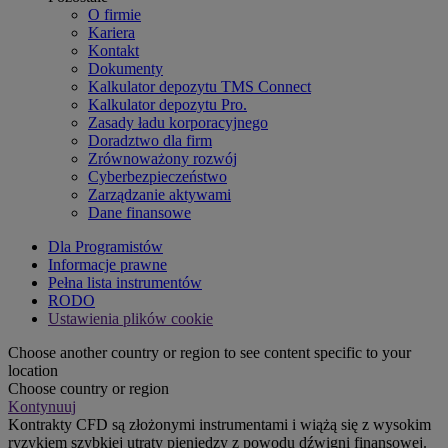
O firmie
Kariera
Kontakt
Dokumenty
Kalkulator depozytu TMS Connect
Kalkulator depozytu Pro.
Zasady ładu korporacyjnego
Doradztwo dla firm
Zrównoważony rozwój
Cyberbezpieczeństwo
Zarządzanie aktywami
Dane finansowe
Dla Programistów
Informacje prawne
Pełna lista instrumentów
RODO
Ustawienia plików cookie
Choose another country or region to see content specific to your
location
Choose country or region
Kontynuuj
Kontrakty CFD są złożonymi instrumentami i wiążą się z wysokim
ryzykiem szybkiej utraty pieniędzy z powodu dźwigni finansowej.