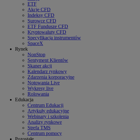
ETF
Akcje CFD
Indeksy CFD
Surowce CFD
ETF Fundusze CFD
Kryptowaluty CFD
Specyfikacja instrumentów
SpaceX
Rynek
NonStop
Sentyment Klientów
Skaner akcji
Kalendarz rynkowy
Zdarzenia korporacyjne
Notowania Live
Wykresy live
Rolowania
Edukacja
Centrum Edukacji
Artykuły edukacyjne
Webinary i szkolenia
Analizy rynkowe
Strefa TMS
Centrum pomocy
Pozostałe