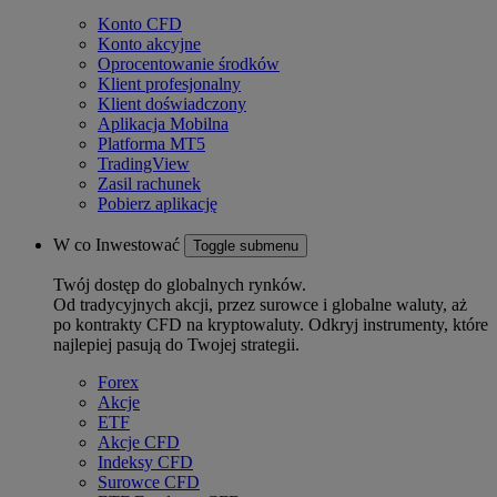
Konto CFD
Konto akcyjne
Oprocentowanie środków
Klient profesjonalny
Klient doświadczony
Aplikacja Mobilna
Platforma MT5
TradingView
Zasil rachunek
Pobierz aplikację
W co Inwestować
Toggle submenu
Twój dostęp do globalnych rynków.
Od tradycyjnych akcji, przez surowce i globalne waluty, aż
po kontrakty CFD na kryptowaluty. Odkryj instrumenty, które
najlepiej pasują do Twojej strategii.
Forex
Akcje
ETF
Akcje CFD
Indeksy CFD
Surowce CFD