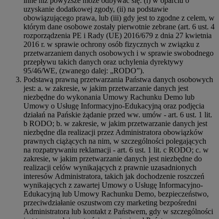
inne niż powyższe może odbywać się: (i) w oparciu o
uzyskanie dodatkowej zgody, (ii) na podstawie
obowiązującego prawa, lub (iii) gdy jest to zgodne z celem, w
którym dane osobowe zostały pierwotnie zebrane (art. 6 ust. 4
rozporządzenia PE i Rady (UE) 2016/679 z dnia 27 kwietnia
2016 r. w sprawie ochrony osób fizycznych w związku z
przetwarzaniem danych osobowych i w sprawie swobodnego
przepływu takich danych oraz uchylenia dyrektywy
95/46/WE, (zwanego dalej: „RODO”).
Podstawą prawną przetwarzania Państwa danych osobowych
jest: a. w zakresie, w jakim przetwarzanie danych jest
niezbędne do wykonania Umowy Rachunku Demo lub
Umowy o Usługę Informacyjno-Edukacyjną oraz podjęcia
działań na Pańskie żądanie przed ww. umów - art. 6 ust. 1 lit.
b RODO; b. w zakresie, w jakim przetwarzanie danych jest
niezbędne dla realizacji przez Administratora obowiązków
prawnych ciążących na nim, w szczególności polegających
na rozpatrywaniu reklamacji - art. 6 ust. 1 lit. c RODO; c. w
zakresie, w jakim przetwarzanie danych jest niezbędne do
realizacji celów wynikających z prawnie uzasadnionych
interesów Administratora, takich jak dochodzenie roszczeń
wynikających z zawartej Umowy o Usługę Informacyjno-
Edukacyjną lub Umowy Rachunku Demo, bezpieczeństwo,
przeciwdziałanie oszustwom czy marketing bezpośredni
Administratora lub kontakt z Państwem, gdy w szczególności