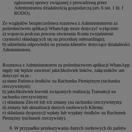
zgłoszonej sprawy związanej z prowadzoną przez
Administratora działalnością gospodarczą (art. 6 ust. 1 lit. f
RODO).
Ze względów bezpieczeństwa rozmowa z Administratorem za
pośrednictwem aplikacji WhatsApp może dotyczyć wyłącznie:
a) wsparcia podczas procesu otwierania Konta (wyjaśnienie
czynności składających się na procedurę onboardingu);
b) udzielania odpowiedzi na pytania klientów dotyczące działalności
Administratora.
Rozmowa z Administratorem za pośrednictwem aplikacji WhatsApp
nigdy nie będzie zawierać jakichkolwiek linków, załączników ani
dotyczyć m.in.:
a) stanu Państwa środków na Rachunku Pieniężnym (rachunku
rzeczywistym);
b) jakichkolwiek kwestii związanych realizacją Transakcji na
rachunku rzeczywistym;
c) składania Zleceń lub ich zmiany (na rachunku rzeczywistym);
d) zmiany lub aktualizacji danych osobowych Klienta;
e) składania dyspozycji wpłaty lub wypłaty środków na Rachunek
Pieniężny (rachunek rzeczywisty).
W przypadku przekazywania danych osobowych do państw