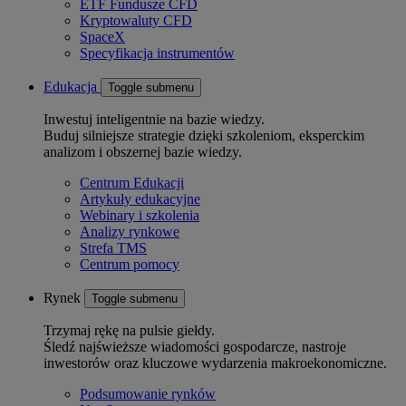
ETF Fundusze CFD
Kryptowaluty CFD
SpaceX
Specyfikacja instrumentów
Edukacja
Toggle submenu
Inwestuj inteligentnie na bazie wiedzy.
Buduj silniejsze strategie dzięki szkoleniom, eksperckim
analizom i obszernej bazie wiedzy.
Centrum Edukacji
Artykuły edukacyjne
Webinary i szkolenia
Analizy rynkowe
Strefa TMS
Centrum pomocy
Rynek
Toggle submenu
Trzymaj rękę na pulsie giełdy.
Śledź najświeższe wiadomości gospodarcze, nastroje
inwestorów oraz kluczowe wydarzenia makroekonomiczne.
Podsumowanie rynków