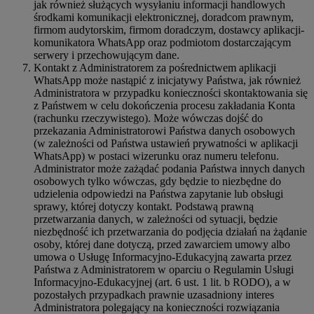
jak również służących wysyłaniu informacji handlowych
środkami komunikacji elektronicznej, doradcom prawnym,
firmom audytorskim, firmom doradczym, dostawcy aplikacji-
komunikatora WhatsApp oraz podmiotom dostarczającym
serwery i przechowującym dane.
Kontakt z Administratorem za pośrednictwem aplikacji
WhatsApp może nastąpić z inicjatywy Państwa, jak również
Administratora w przypadku konieczności skontaktowania się
z Państwem w celu dokończenia procesu zakładania Konta
(rachunku rzeczywistego). Może wówczas dojść do
przekazania Administratorowi Państwa danych osobowych
(w zależności od Państwa ustawień prywatności w aplikacji
WhatsApp) w postaci wizerunku oraz numeru telefonu.
Administrator może zażądać podania Państwa innych danych
osobowych tylko wówczas, gdy będzie to niezbędne do
udzielenia odpowiedzi na Państwa zapytanie lub obsługi
sprawy, której dotyczy kontakt. Podstawą prawną
przetwarzania danych, w zależności od sytuacji, będzie
niezbędność ich przetwarzania do podjęcia działań na żądanie
osoby, której dane dotyczą, przed zawarciem umowy albo
umowa o Usługę Informacyjno-Edukacyjną zawarta przez
Państwa z Administratorem w oparciu o Regulamin Usługi
Informacyjno-Edukacyjnej (art. 6 ust. 1 lit. b RODO), a w
pozostałych przypadkach prawnie uzasadniony interes
Administratora polegający na konieczności rozwiązania