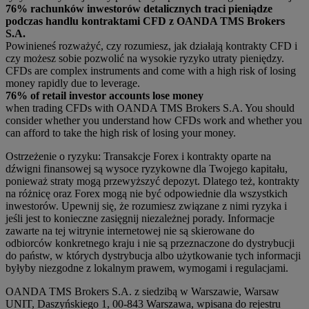
76% rachunków inwestorów detalicznych traci pieniądze
podczas handlu kontraktami CFD z OANDA TMS Brokers
S.A.
Powinieneś rozważyć, czy rozumiesz, jak działają kontrakty CFD i
czy możesz sobie pozwolić na wysokie ryzyko utraty pieniędzy.
CFDs are complex instruments and come with a high risk of losing
money rapidly due to leverage.
76% of retail investor accounts lose money
when trading CFDs with OANDA TMS Brokers S.A. You should
consider whether you understand how CFDs work and whether you
can afford to take the high risk of losing your money.
Ostrzeżenie o ryzyku: Transakcje Forex i kontrakty oparte na
dźwigni finansowej są wysoce ryzykowne dla Twojego kapitału,
ponieważ straty mogą przewyższyć depozyt. Dlatego też, kontrakty
na różnicę oraz Forex mogą nie być odpowiednie dla wszystkich
inwestorów. Upewnij się, że rozumiesz związane z nimi ryzyka i
jeśli jest to konieczne zasięgnij niezależnej porady. Informacje
zawarte na tej witrynie internetowej nie są skierowane do
odbiorców konkretnego kraju i nie są przeznaczone do dystrybucji
do państw, w których dystrybucja albo użytkowanie tych informacji
byłyby niezgodne z lokalnym prawem, wymogami i regulacjami.
OANDA TMS Brokers S.A. z siedzibą w Warszawie, Warsaw
UNIT, Daszyńskiego 1, 00-843 Warszawa, wpisana do rejestru