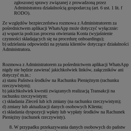
zgłoszonej sprawy związanej z prowadzoną przez
Administratora działalnością gospodarczą (art. 6 ust. 1 lit. f
RODO).
Ze względów bezpieczeństwa rozmowa z Administratorem za
pośrednictwem aplikacji WhatsApp może dotyczyć wyłącznie:
a) wsparcia podczas procesu otwierania Konta (wyjaśnienie
czynności składających się na procedurę onboardingu);
b) udzielania odpowiedzi na pytania klientów dotyczące działalności
Administratora.
Rozmowa z Administratorem za pośrednictwem aplikacji WhatsApp
nigdy nie będzie zawierać jakichkolwiek linków, załączników ani
dotyczyć m.in.:
a) stanu Państwa środków na Rachunku Pieniężnym (rachunku
rzeczywistym);
b) jakichkolwiek kwestii związanych realizacją Transakcji na
rachunku rzeczywistym;
c) składania Zleceń lub ich zmiany (na rachunku rzeczywistym);
d) zmiany lub aktualizacji danych osobowych Klienta;
e) składania dyspozycji wpłaty lub wypłaty środków na Rachunek
Pieniężny (rachunek rzeczywisty).
W przypadku przekazywania danych osobowych do państw