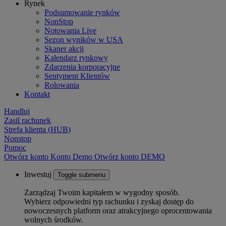
Rynek
Podsumowanie rynków
NonStop
Notowania Live
Sezon wyników w USA
Skaner akcji
Kalendarz rynkowy
Zdarzenia korporacyjne
Sentyment Klientów
Rolowania
Kontakt
Handluj
Zasil rachunek
Strefa klienta (HUB)
Nonstop
Pomoc
Otwórz konto
Konto
Demo
Otwórz konto DEMO
Inwestuj
Toggle submenu
Zarządzaj Twoim kapitałem w wygodny sposób.
Wybierz odpowiedni typ rachunku i zyskaj dostęp do
nowoczesnych platform oraz atrakcyjnego oprocentowania
wolnych środków.