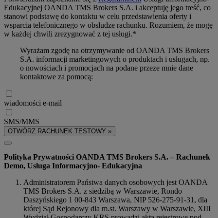
Edukacyjnej OANDA TMS Brokers S.A. i akceptuję jego treść, co
stanowi podstawę do kontaktu w celu przedstawienia oferty i
wsparcia telefonicznego w obsłudze rachunku. Rozumiem, że mogę
w każdej chwili zrezygnować z tej usługi.*
Wyrażam zgodę na otrzymywanie od OANDA TMS Brokers
S.A. informacji marketingowych o produktach i usługach, np.
o nowościach i promocjach na podane przeze mnie dane
kontaktowe za pomocą:
wiadomości e-mail
SMS/MMS
OTWÓRZ RACHUNEK TESTOWY »
Polityka Prywatności OANDA TMS Brokers S.A. – Rachunek
Demo, Usługa Informacyjno- Edukacyjna
Administratorem Państwa danych osobowych jest OANDA
TMS Brokers S.A. z siedzibą w Warszawie, Rondo
Daszyńskiego 1 00-843 Warszawa, NIP 526-275-91-31, dla
której Sąd Rejonowy dla m.st. Warszawy w Warszawie, XIII
Wydział Gospodarczy KRS prowadzi akta rejestrowe pod