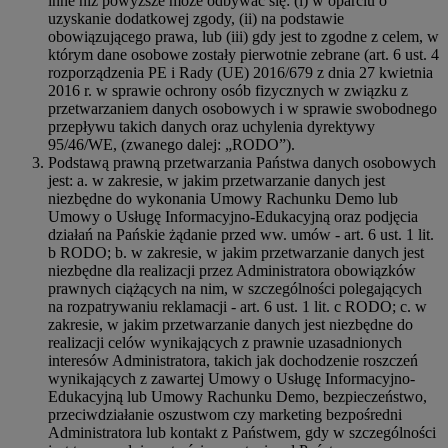
inne niż powyższe może odbywać się: (i) w oparciu o
uzyskanie dodatkowej zgody, (ii) na podstawie
obowiązującego prawa, lub (iii) gdy jest to zgodne z celem, w
którym dane osobowe zostały pierwotnie zebrane (art. 6 ust. 4
rozporządzenia PE i Rady (UE) 2016/679 z dnia 27 kwietnia
2016 r. w sprawie ochrony osób fizycznych w związku z
przetwarzaniem danych osobowych i w sprawie swobodnego
przepływu takich danych oraz uchylenia dyrektywy
95/46/WE, (zwanego dalej: „RODO”).
Podstawą prawną przetwarzania Państwa danych osobowych
jest: a. w zakresie, w jakim przetwarzanie danych jest
niezbędne do wykonania Umowy Rachunku Demo lub
Umowy o Usługę Informacyjno-Edukacyjną oraz podjęcia
działań na Pańskie żądanie przed ww. umów - art. 6 ust. 1 lit.
b RODO; b. w zakresie, w jakim przetwarzanie danych jest
niezbędne dla realizacji przez Administratora obowiązków
prawnych ciążących na nim, w szczególności polegających
na rozpatrywaniu reklamacji - art. 6 ust. 1 lit. c RODO; c. w
zakresie, w jakim przetwarzanie danych jest niezbędne do
realizacji celów wynikających z prawnie uzasadnionych
interesów Administratora, takich jak dochodzenie roszczeń
wynikających z zawartej Umowy o Usługę Informacyjno-
Edukacyjną lub Umowy Rachunku Demo, bezpieczeństwo,
przeciwdziałanie oszustwom czy marketing bezpośredni
Administratora lub kontakt z Państwem, gdy w szczególności