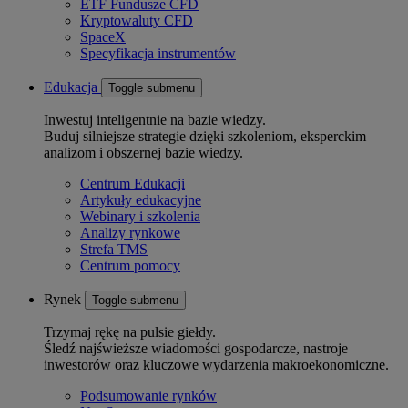
ETF Fundusze CFD
Kryptowaluty CFD
SpaceX
Specyfikacja instrumentów
Edukacja
Toggle submenu
Inwestuj inteligentnie na bazie wiedzy.
Buduj silniejsze strategie dzięki szkoleniom, eksperckim
analizom i obszernej bazie wiedzy.
Centrum Edukacji
Artykuły edukacyjne
Webinary i szkolenia
Analizy rynkowe
Strefa TMS
Centrum pomocy
Rynek
Toggle submenu
Trzymaj rękę na pulsie giełdy.
Śledź najświeższe wiadomości gospodarcze, nastroje
inwestorów oraz kluczowe wydarzenia makroekonomiczne.
Podsumowanie rynków