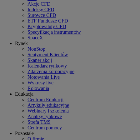
Akcje CFD
Indeksy CFD
Surowce CFD
ETF Fundusze CFD
Kryptowaluty CFD
Specyfikacja instrumentów
SpaceX
Rynek
NonStop
Sentyment Klientów
Skaner akcji
Kalendarz rynkowy
Zdarzenia korporacyjne
Notowania Live
Wykresy live
Rolowania
Edukacja
Centrum Edukacji
Artykuły edukacyjne
Webinary i szkolenia
Analizy rynkowe
Strefa TMS
Centrum pomocy
Pozostałe
O firmie