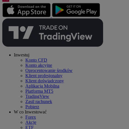
Inwestuj
Konto CFD
Konto akcyjne
Oprocentowanie środków
Klient profesjonalny
Klient doświadczony
Aplikacja Mobilna
Platforma MT5
TradingView
Zasil rachunek
Pobierz
W co Inwestować
Forex
Akcje
ETF