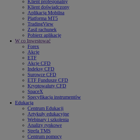
Klient profesjonalny
Klient doświadczony
Aplikacja Mobilna
Platforma MT5
TradingView
Zasil rachunek
Pobierz aplikację
W co Inwestować
Forex
Akcje
ETF
Akcje CFD
Indeksy CFD
Surowce CFD
ETF Fundusze CFD
Kryptowaluty CFD
SpaceX
Specyfikacja instrumentów
Edukacja
Centrum Edukacji
Artykuły edukacyjne
Webinary i szkolenia
Analizy rynkowe
Strefa TMS
Centrum pomocy