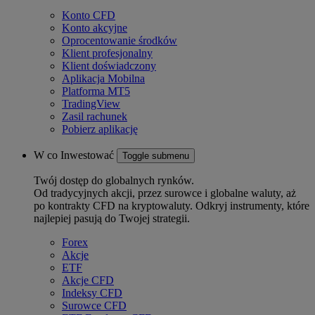
Konto CFD
Konto akcyjne
Oprocentowanie środków
Klient profesjonalny
Klient doświadczony
Aplikacja Mobilna
Platforma MT5
TradingView
Zasil rachunek
Pobierz aplikację
W co Inwestować
Toggle submenu
Twój dostęp do globalnych rynków.
Od tradycyjnych akcji, przez surowce i globalne waluty, aż
po kontrakty CFD na kryptowaluty. Odkryj instrumenty, które
najlepiej pasują do Twojej strategii.
Forex
Akcje
ETF
Akcje CFD
Indeksy CFD
Surowce CFD