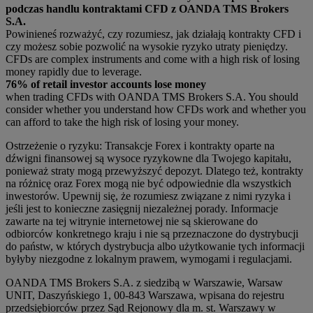
podczas handlu kontraktami CFD z OANDA TMS Brokers
S.A.
Powinieneś rozważyć, czy rozumiesz, jak działają kontrakty CFD i
czy możesz sobie pozwolić na wysokie ryzyko utraty pieniędzy.
CFDs are complex instruments and come with a high risk of losing
money rapidly due to leverage.
76% of retail investor accounts lose money
when trading CFDs with OANDA TMS Brokers S.A. You should
consider whether you understand how CFDs work and whether you
can afford to take the high risk of losing your money.
Ostrzeżenie o ryzyku: Transakcje Forex i kontrakty oparte na
dźwigni finansowej są wysoce ryzykowne dla Twojego kapitału,
ponieważ straty mogą przewyższyć depozyt. Dlatego też, kontrakty
na różnicę oraz Forex mogą nie być odpowiednie dla wszystkich
inwestorów. Upewnij się, że rozumiesz związane z nimi ryzyka i
jeśli jest to konieczne zasięgnij niezależnej porady. Informacje
zawarte na tej witrynie internetowej nie są skierowane do
odbiorców konkretnego kraju i nie są przeznaczone do dystrybucji
do państw, w których dystrybucja albo użytkowanie tych informacji
byłyby niezgodne z lokalnym prawem, wymogami i regulacjami.
OANDA TMS Brokers S.A. z siedzibą w Warszawie, Warsaw
UNIT, Daszyńskiego 1, 00-843 Warszawa, wpisana do rejestru
przedsiębiorców przez Sąd Rejonowy dla m. st. Warszawy w