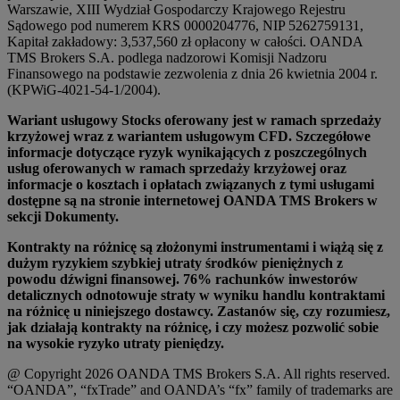
Warszawie, XIII Wydział Gospodarczy Krajowego Rejestru
Sądowego pod numerem KRS 0000204776, NIP 5262759131,
Kapitał zakładowy: 3,537,560 zł opłacony w całości. OANDA
TMS Brokers S.A. podlega nadzorowi Komisji Nadzoru
Finansowego na podstawie zezwolenia z dnia 26 kwietnia 2004 r.
(KPWiG-4021-54-1/2004).
Wariant usługowy Stocks oferowany jest w ramach sprzedaży
krzyżowej wraz z wariantem usługowym CFD. Szczegółowe
informacje dotyczące ryzyk wynikających z poszczególnych
usług oferowanych w ramach sprzedaży krzyżowej oraz
informacje o kosztach i opłatach związanych z tymi usługami
dostępne są na stronie internetowej OANDA TMS Brokers w
sekcji Dokumenty.
Kontrakty na różnicę są złożonymi instrumentami i wiążą się z
dużym ryzykiem szybkiej utraty środków pieniężnych z
powodu dźwigni finansowej. 76% rachunków inwestorów
detalicznych odnotowuje straty w wyniku handlu kontraktami
na różnicę u niniejszego dostawcy. Zastanów się, czy rozumiesz,
jak działają kontrakty na różnicę, i czy możesz pozwolić sobie
na wysokie ryzyko utraty pieniędzy.
@ Copyright 2026 OANDA TMS Brokers S.A. All rights reserved.
“OANDA”, “fxTrade” and OANDA’s “fx” family of trademarks are