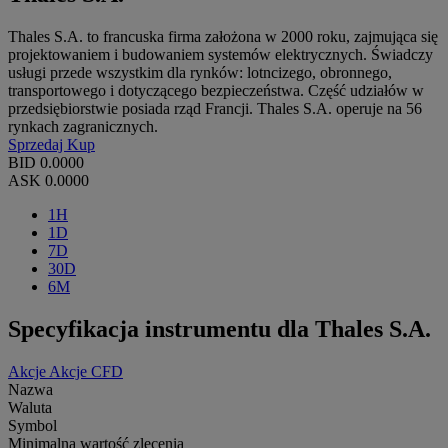
Thales S.A. to francuska firma założona w 2000 roku, zajmująca się
projektowaniem i budowaniem systemów elektrycznych. Świadczy
usługi przede wszystkim dla rynków: lotncizego, obronnego,
transportowego i dotyczącego bezpieczeństwa. Część udziałów w
przedsiębiorstwie posiada rząd Francji. Thales S.A. operuje na 56
rynkach zagranicznych.
Sprzedaj
Kup
BID
0.0000
ASK
0.0000
1H
1D
7D
30D
6M
Specyfikacja instrumentu dla Thales S.A.
Akcje
Akcje CFD
Nazwa
Waluta
Symbol
Minimalna wartość zlecenia