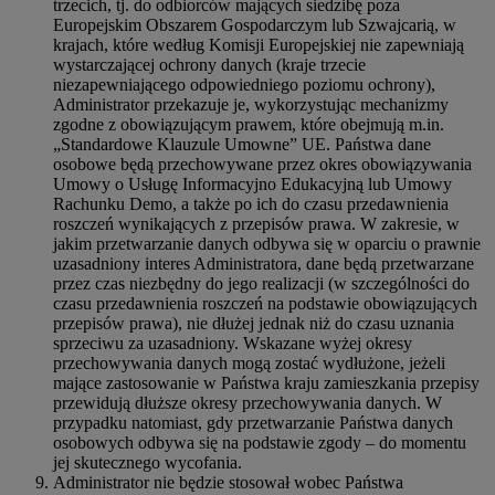
trzecich, tj. do odbiorców mających siedzibę poza
Europejskim Obszarem Gospodarczym lub Szwajcarią, w
krajach, które według Komisji Europejskiej nie zapewniają
wystarczającej ochrony danych (kraje trzecie
niezapewniającego odpowiedniego poziomu ochrony),
Administrator przekazuje je, wykorzystując mechanizmy
zgodne z obowiązującym prawem, które obejmują m.in.
„Standardowe Klauzule Umowne” UE. Państwa dane
osobowe będą przechowywane przez okres obowiązywania
Umowy o Usługę Informacyjno Edukacyjną lub Umowy
Rachunku Demo, a także po ich do czasu przedawnienia
roszczeń wynikających z przepisów prawa. W zakresie, w
jakim przetwarzanie danych odbywa się w oparciu o prawnie
uzasadniony interes Administratora, dane będą przetwarzane
przez czas niezbędny do jego realizacji (w szczególności do
czasu przedawnienia roszczeń na podstawie obowiązujących
przepisów prawa), nie dłużej jednak niż do czasu uznania
sprzeciwu za uzasadniony. Wskazane wyżej okresy
przechowywania danych mogą zostać wydłużone, jeżeli
mające zastosowanie w Państwa kraju zamieszkania przepisy
przewidują dłuższe okresy przechowywania danych. W
przypadku natomiast, gdy przetwarzanie Państwa danych
osobowych odbywa się na podstawie zgody – do momentu
jej skutecznego wycofania.
Administrator nie będzie stosował wobec Państwa