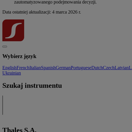
zautomatyzowanego podejmowania decyzji.
Data ostatniej aktualizacji: 4 marca 2026 r.
Wybierz język
English
French
Italian
Spanish
German
Portuguese
Dutch
Czech
Latvian
L
Ukrainian
Szukaj instrumentu
Thales S.A.