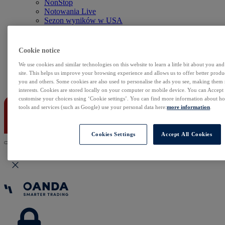
NonStop
Notowania Live
Sezon wyników w USA
Skaner akcji
Kalendarz rynkowy
Zdarzenia korporacyjne
Cookie notice
Sentyment Klientów
We use cookies and similar technologies on this website to learn a little bit about you an
Rolowania
site. This helps us improve your browsing experience and allows us to offer better produc
you and others. Some cookies are also used to personalise the ads you see, making them
Kontakt
interests. Cookies are stored locally on your computer or mobile device. You can Accept o
customise your choices using ‘Cookie settings’. You can find more information about 
tools and services (such as Google) use your personal data here:
more information
.
Cookies Settings
Accept All Cookies