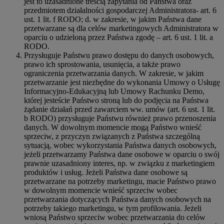
jest to uzasadnione treścią zapytania od Państwa oraz
przedmiotem działalności gospodarczej Administratora- art. 6
ust. 1 lit. f RODO; d. w zakresie, w jakim Państwa dane
przetwarzane są dla celów marketingowych Administratora w
oparciu o udzieloną przez Państwa zgodę – art. 6 ust. 1 lit. a
RODO.
Przysługuje Państwu prawo dostępu do danych osobowych,
prawo ich sprostowania, usunięcia, a także prawo
ograniczenia przetwarzania danych. W zakresie, w jakim
przetwarzanie jest niezbędne do wykonania Umowy o Usługę
Informacyjno-Edukacyjną lub Umowy Rachunku Demo,
której jesteście Państwo stroną lub do podjęcia na Państwa
żądanie działań przed zawarciem ww. umów (art. 6 ust. 1 lit.
b RODO) przysługuje Państwu również prawo przenoszenia
danych. W dowolnym momencie mogą Państwo wnieść
sprzeciw, z przyczyn związanych z Państwa szczególną
sytuacją, wobec wykorzystania Państwa danych osobowych,
jeżeli przetwarzamy Państwa dane osobowe w oparciu o swój
prawnie uzasadniony interes, np. w związku z marketingiem
produktów i usług. Jeżeli Państwa dane osobowe są
przetwarzane na potrzeby marketingu, macie Państwo prawo
w dowolnym momencie wnieść sprzeciw wobec
przetwarzania dotyczących Państwa danych osobowych na
potrzeby takiego marketingu, w tym profilowania. Jeżeli
wniosą Państwo sprzeciw wobec przetwarzania do celów