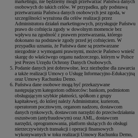
marketingu, nie będziemy mogli przetwarzać Państwa danych
osobowych do takich celów. W przypadku, gdy podstawą
przetwarzania Państwa danych osobowych jest zgoda, w
szczególności wyrażona dla celów realizacji przez
Administratora działań marketingowych, przysługuje Państwu
prawo do cofnięcia zgody w dowolnym momencie bez
wpływu na zgodność z prawem przetwarzania, którego
dokonano na podstawie zgody przed jej cofnięciem. W
przypadku uznania, że Państwa dane są przetwarzane
niezgodnie z wymogami prawnymi, możecie Państwo wnieść
skargę do właściwego organu nadzorczego, którym w Polsce
jest Prezes Urzędu Ochrony Danych Osobowych.
Podanie danych jest dobrowolne, lecz niezbędne dla zawarcia
a także realizacji Umowy o Usługę Informacyjno-Edukacyjną
oraz Umowy Rachunku Demo.
Państwa dane osobowe mogą być przekazywane
następującym kategoriom odbiorców: bankom, podmiotom
obsługującym szybkie płatności, spółkom z grupy
kapitałowej, do której należy Administrator, kurierom,
operatorom pocztowym, organom nadzoru, dostawcom
danych rynkowych, dostawcom narzędzi do przeciwdziałania
oszustwom (antyfraudowym) oraz AML, dostawcom
narzędzi, oprogramowania, platform służących do obsługi
nierzeczywistych transakcji i operacji finansowych
wykonywanych w toku realizacji Umowy Rachunku Demo,