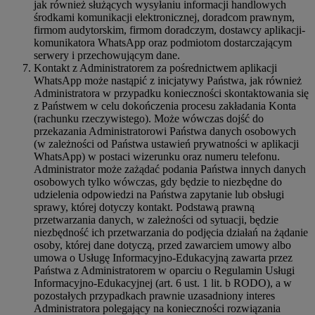
jak również służących wysyłaniu informacji handlowych
środkami komunikacji elektronicznej, doradcom prawnym,
firmom audytorskim, firmom doradczym, dostawcy aplikacji-
komunikatora WhatsApp oraz podmiotom dostarczającym
serwery i przechowującym dane.
Kontakt z Administratorem za pośrednictwem aplikacji
WhatsApp może nastąpić z inicjatywy Państwa, jak również
Administratora w przypadku konieczności skontaktowania się
z Państwem w celu dokończenia procesu zakładania Konta
(rachunku rzeczywistego). Może wówczas dojść do
przekazania Administratorowi Państwa danych osobowych
(w zależności od Państwa ustawień prywatności w aplikacji
WhatsApp) w postaci wizerunku oraz numeru telefonu.
Administrator może zażądać podania Państwa innych danych
osobowych tylko wówczas, gdy będzie to niezbędne do
udzielenia odpowiedzi na Państwa zapytanie lub obsługi
sprawy, której dotyczy kontakt. Podstawą prawną
przetwarzania danych, w zależności od sytuacji, będzie
niezbędność ich przetwarzania do podjęcia działań na żądanie
osoby, której dane dotyczą, przed zawarciem umowy albo
umowa o Usługę Informacyjno-Edukacyjną zawarta przez
Państwa z Administratorem w oparciu o Regulamin Usługi
Informacyjno-Edukacyjnej (art. 6 ust. 1 lit. b RODO), a w
pozostałych przypadkach prawnie uzasadniony interes
Administratora polegający na konieczności rozwiązania