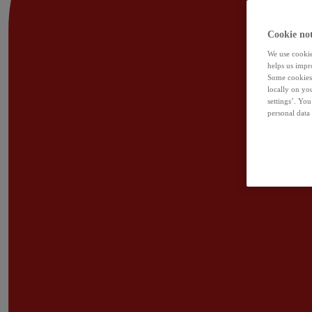
Cookie not
We use cookies
helps us impr
Some cookies 
locally on yo
settings’. Yo
personal data