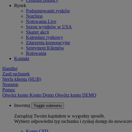
Centrum pomocy
Rynek
Podsumowanie rynków
NonStop
Notowania Live
Sezon wyników w USA
Skaner akcji
Kalendarz rynkowy
Zdarzenia korporacyjne
Sentyment Klientów
Rolowania
Kontakt
Handluj
Zasil rachunek
Strefa klienta (HUB)
Nonstop
Pomoc
Otwórz konto
Konto
Demo
Otwórz konto DEMO
Inwestuj
Toggle submenu
Zarządzaj Twoim kapitałem w wygodny sposób.
Wybierz odpowiedni typ rachunku i zyskaj dostęp do nowocze
Konto CFD