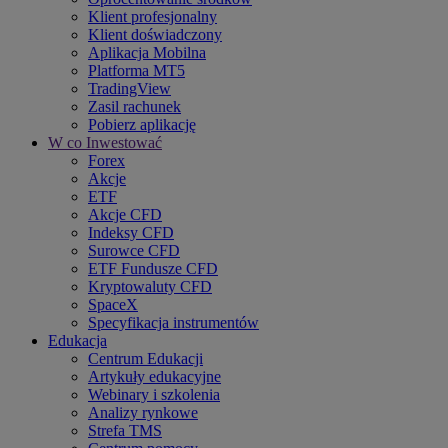
Klient profesjonalny
Klient doświadczony
Aplikacja Mobilna
Platforma MT5
TradingView
Zasil rachunek
Pobierz aplikację
W co Inwestować
Forex
Akcje
ETF
Akcje CFD
Indeksy CFD
Surowce CFD
ETF Fundusze CFD
Kryptowaluty CFD
SpaceX
Specyfikacja instrumentów
Edukacja
Centrum Edukacji
Artykuły edukacyjne
Webinary i szkolenia
Analizy rynkowe
Strefa TMS