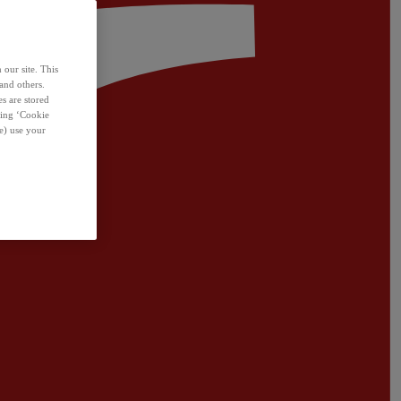
 our site. This
and others.
s are stored
sing ‘Cookie
e) use your