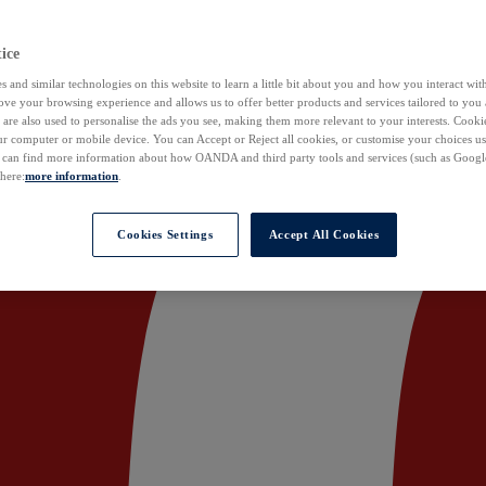
ice
 and similar technologies on this website to learn a little bit about you and how you interact with
ove your browsing experience and allows us to offer better products and services tailored to you 
are also used to personalise the ads you see, making them more relevant to your interests. Cookie
ur computer or mobile device. You can Accept or Reject all cookies, or customise your choices u
u can find more information about how OANDA and third party tools and services (such as Googl
 here:
more information
.
Cookies Settings
Accept All Cookies