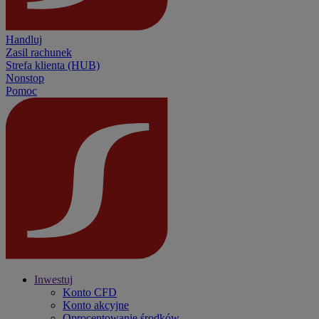
Handluj
Zasil rachunek
Strefa klienta (HUB)
Nonstop
Pomoc
Inwestuj
Konto CFD
Konto akcyjne
Oprocentowanie środków