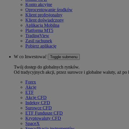
Konto akcyjne
Oprocentowanie środków
Klient profesjonalny
Klient doświadczony
Aplikacja Mobilna
Platforma MT5
TradingView
Zasil rachunek
Pobierz aplikację
W co Inwestować
Toggle submenu
Twój dostęp do globalnych rynków.
Od tradycyjnych akcji, przez surowce i globalne waluty, aż po 
Forex
Akcje
ETF
Akcje CFD
Indeksy CFD
Surowce CFD
ETF Fundusze CFD
Kryptowaluty CFD
SpaceX
Specyfikacja instrumentów