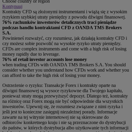
Choose country or region
Kontynuuj
Kontrakty CFD są złożonymi instrumentami i wiążą się z wysokim
ryzykiem szybkiej utraty pieniędzy z powodu dźwigni finansowej.
76% rachunków inwestorów detalicznych traci pieniądze
podczas handlu kontraktami CFD z OANDA TMS Brokers
S.A.
Powinieneś rozważyć, czy rozumiesz, jak działają kontrakty CFD i
czy możesz sobie pozwolić na wysokie ryzyko utraty pieniędzy.
CFDs are complex instruments and come with a high risk of losing
money rapidly due to leverage.
76% of retail investor accounts lose money
when trading CFDs with OANDA TMS Brokers S.A. You should
consider whether you understand how CFDs work and whether you
can afford to take the high risk of losing your money.
Ostrzeżenie o ryzyku: Transakcje Forex i kontrakty oparte na
dźwigni finansowej są wysoce ryzykowne dla Twojego kapitału,
ponieważ straty mogą przewyższyć depozyt. Dlatego też, kontrakty
na różnicę oraz Forex mogą nie być odpowiednie dla wszystkich
inwestorów. Upewnij się, że rozumiesz związane z nimi ryzyka i
jeśli jest to konieczne zasięgnij niezależnej porady. Informacje
zawarte na tej witrynie internetowej nie są skierowane do
odbiorców konkretnego kraju i nie są przeznaczone do dystrybucji
do państw, w których dystrybucja albo użytkowanie tych informacji