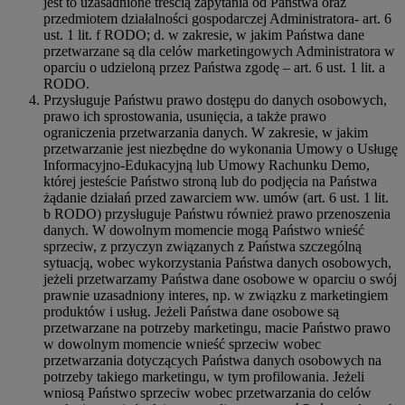
jest to uzasadnione treścią zapytania od Państwa oraz
przedmiotem działalności gospodarczej Administratora- art. 6
ust. 1 lit. f RODO; d. w zakresie, w jakim Państwa dane
przetwarzane są dla celów marketingowych Administratora w
oparciu o udzieloną przez Państwa zgodę – art. 6 ust. 1 lit. a
RODO.
Przysługuje Państwu prawo dostępu do danych osobowych,
prawo ich sprostowania, usunięcia, a także prawo
ograniczenia przetwarzania danych. W zakresie, w jakim
przetwarzanie jest niezbędne do wykonania Umowy o Usługę
Informacyjno-Edukacyjną lub Umowy Rachunku Demo,
której jesteście Państwo stroną lub do podjęcia na Państwa
żądanie działań przed zawarciem ww. umów (art. 6 ust. 1 lit.
b RODO) przysługuje Państwu również prawo przenoszenia
danych. W dowolnym momencie mogą Państwo wnieść
sprzeciw, z przyczyn związanych z Państwa szczególną
sytuacją, wobec wykorzystania Państwa danych osobowych,
jeżeli przetwarzamy Państwa dane osobowe w oparciu o swój
prawnie uzasadniony interes, np. w związku z marketingiem
produktów i usług. Jeżeli Państwa dane osobowe są
przetwarzane na potrzeby marketingu, macie Państwo prawo
w dowolnym momencie wnieść sprzeciw wobec
przetwarzania dotyczących Państwa danych osobowych na
potrzeby takiego marketingu, w tym profilowania. Jeżeli
wniosą Państwo sprzeciw wobec przetwarzania do celów