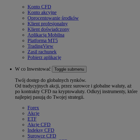
Konto CFD
Konto akcyjne
Oprocentowanie środków
Klient profesjonalny
Klient doświadczony
Aplikacja Mobilna
Platforma MT5
TradingView
Zasil rachunek
Pobierz aplikację
W co Inwestować
Toggle submenu
Twój dostęp do globalnych rynków.
Od tradycyjnych akcji, przez surowce i globalne waluty, aż
po kontrakty CFD na kryptowaluty. Odkryj instrumenty, które
najlepiej pasują do Twojej strategii.
Forex
Akcje
ETF
Akcje CFD
Indeksy CFD
Surowce CFD