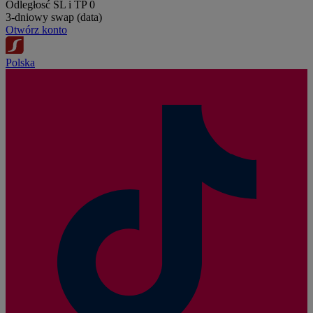
Odległosć SL i TP
0
3-dniowy swap (data)
Otwórz konto
Polska