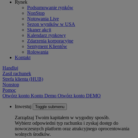
Rynek
Podsumowanie rynków
NonStop
Notowania Live
Sezon wyników w USA
Skaner akcji
Kalendarz rynkowy
Zdarzenia korporacyjne
Sentyment Klientów
Rolowania
Kontakt
Handluj
Zasil rachunek
Strefa klienta (HUB)
Nonstop
Pomoc
Otwórz konto
Konto
Demo
Otwórz konto DEMO
Inwestuj
Toggle submenu
Zarządzaj Twoim kapitałem w wygodny sposób.
Wybierz odpowiedni typ rachunku i zyskaj dostęp do
nowoczesnych platform oraz atrakcyjnego oprocentowania
wolnych środków.