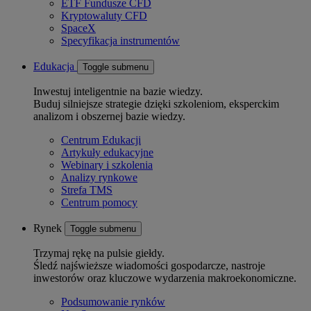
ETF Fundusze CFD
Kryptowaluty CFD
SpaceX
Specyfikacja instrumentów
Edukacja
Toggle submenu
Inwestuj inteligentnie na bazie wiedzy.
Buduj silniejsze strategie dzięki szkoleniom, eksperckim
analizom i obszernej bazie wiedzy.
Centrum Edukacji
Artykuły edukacyjne
Webinary i szkolenia
Analizy rynkowe
Strefa TMS
Centrum pomocy
Rynek
Toggle submenu
Trzymaj rękę na pulsie giełdy.
Śledź najświeższe wiadomości gospodarcze, nastroje
inwestorów oraz kluczowe wydarzenia makroekonomiczne.
Podsumowanie rynków