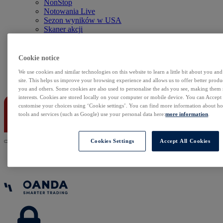
NonStop
Notowania Live
Sezon wyników w USA
Skaner akcji
Kalendarz rynkowy
Zdarzenia korporacyjne
Sentyment Klientów
Cookie notice
Rolowania
We use cookies and similar technologies on this website to learn a little bit about you an
site. This helps us improve your browsing experience and allows us to offer better produc
Kontakt
you and others. Some cookies are also used to personalise the ads you see, making them
interests. Cookies are stored locally on your computer or mobile device. You can Accept o
customise your choices using ‘Cookie settings’. You can find more information about 
tools and services (such as Google) use your personal data here:
more information
.
Cookies Settings
Accept All Cookies