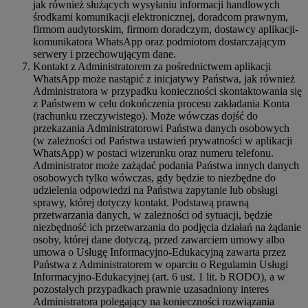
jak również służących wysyłaniu informacji handlowych
środkami komunikacji elektronicznej, doradcom prawnym,
firmom audytorskim, firmom doradczym, dostawcy aplikacji-
komunikatora WhatsApp oraz podmiotom dostarczającym
serwery i przechowującym dane.
Kontakt z Administratorem za pośrednictwem aplikacji
WhatsApp może nastąpić z inicjatywy Państwa, jak również
Administratora w przypadku konieczności skontaktowania się
z Państwem w celu dokończenia procesu zakładania Konta
(rachunku rzeczywistego). Może wówczas dojść do
przekazania Administratorowi Państwa danych osobowych
(w zależności od Państwa ustawień prywatności w aplikacji
WhatsApp) w postaci wizerunku oraz numeru telefonu.
Administrator może zażądać podania Państwa innych danych
osobowych tylko wówczas, gdy będzie to niezbędne do
udzielenia odpowiedzi na Państwa zapytanie lub obsługi
sprawy, której dotyczy kontakt. Podstawą prawną
przetwarzania danych, w zależności od sytuacji, będzie
niezbędność ich przetwarzania do podjęcia działań na żądanie
osoby, której dane dotyczą, przed zawarciem umowy albo
umowa o Usługę Informacyjno-Edukacyjną zawarta przez
Państwa z Administratorem w oparciu o Regulamin Usługi
Informacyjno-Edukacyjnej (art. 6 ust. 1 lit. b RODO), a w
pozostałych przypadkach prawnie uzasadniony interes
Administratora polegający na konieczności rozwiązania