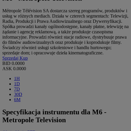
Métropole Télévision SA dostarcza szereg programów, produktów i
usług w różnych mediach. Działa w czterech segmentach: Telewizji,
Radia, Produkcji i Prawa Audiowizualnego oraz Dywersyfikacji.
Spółka prowadzi kanały ogólnodostępne, kanały płatne, telewizję na
żądanie i agencję reklamową, a także produkuje czasopisma
informacyjne. Prowadzi również stacje radiowe, dystrybuuje prawa
do filmów audiowizualnych oraz produkuje i koprodukuje filmy.
Świadczy również usługi szkoleniowe i handlu hurtowego;
sprzedaje dom; i opracowuje dzieła kinematograficzne.
Sprzedaj
Kup
BID
0.0000
ASK
0.0000
1H
1D
7D
30D
6M
Specyfikacja instrumentu dla M6 -
Metropole Television