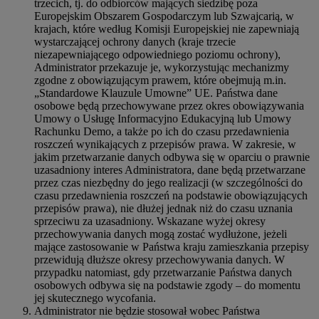
trzecich, tj. do odbiorców mających siedzibę poza
Europejskim Obszarem Gospodarczym lub Szwajcarią, w
krajach, które według Komisji Europejskiej nie zapewniają
wystarczającej ochrony danych (kraje trzecie
niezapewniającego odpowiedniego poziomu ochrony),
Administrator przekazuje je, wykorzystując mechanizmy
zgodne z obowiązującym prawem, które obejmują m.in.
„Standardowe Klauzule Umowne” UE. Państwa dane
osobowe będą przechowywane przez okres obowiązywania
Umowy o Usługę Informacyjno Edukacyjną lub Umowy
Rachunku Demo, a także po ich do czasu przedawnienia
roszczeń wynikających z przepisów prawa. W zakresie, w
jakim przetwarzanie danych odbywa się w oparciu o prawnie
uzasadniony interes Administratora, dane będą przetwarzane
przez czas niezbędny do jego realizacji (w szczególności do
czasu przedawnienia roszczeń na podstawie obowiązujących
przepisów prawa), nie dłużej jednak niż do czasu uznania
sprzeciwu za uzasadniony. Wskazane wyżej okresy
przechowywania danych mogą zostać wydłużone, jeżeli
mające zastosowanie w Państwa kraju zamieszkania przepisy
przewidują dłuższe okresy przechowywania danych. W
przypadku natomiast, gdy przetwarzanie Państwa danych
osobowych odbywa się na podstawie zgody – do momentu
jej skutecznego wycofania.
Administrator nie będzie stosował wobec Państwa