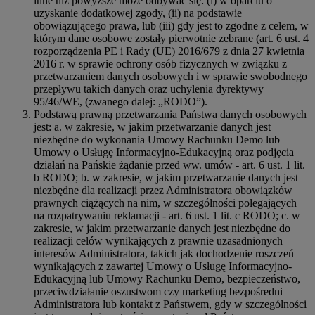
inne niż powyższe może odbywać się: (i) w oparciu o
uzyskanie dodatkowej zgody, (ii) na podstawie
obowiązującego prawa, lub (iii) gdy jest to zgodne z celem, w
którym dane osobowe zostały pierwotnie zebrane (art. 6 ust. 4
rozporządzenia PE i Rady (UE) 2016/679 z dnia 27 kwietnia
2016 r. w sprawie ochrony osób fizycznych w związku z
przetwarzaniem danych osobowych i w sprawie swobodnego
przepływu takich danych oraz uchylenia dyrektywy
95/46/WE, (zwanego dalej: „RODO”).
Podstawą prawną przetwarzania Państwa danych osobowych
jest: a. w zakresie, w jakim przetwarzanie danych jest
niezbędne do wykonania Umowy Rachunku Demo lub
Umowy o Usługę Informacyjno-Edukacyjną oraz podjęcia
działań na Pańskie żądanie przed ww. umów - art. 6 ust. 1 lit.
b RODO; b. w zakresie, w jakim przetwarzanie danych jest
niezbędne dla realizacji przez Administratora obowiązków
prawnych ciążących na nim, w szczególności polegających
na rozpatrywaniu reklamacji - art. 6 ust. 1 lit. c RODO; c. w
zakresie, w jakim przetwarzanie danych jest niezbędne do
realizacji celów wynikających z prawnie uzasadnionych
interesów Administratora, takich jak dochodzenie roszczeń
wynikających z zawartej Umowy o Usługę Informacyjno-
Edukacyjną lub Umowy Rachunku Demo, bezpieczeństwo,
przeciwdziałanie oszustwom czy marketing bezpośredni
Administratora lub kontakt z Państwem, gdy w szczególności