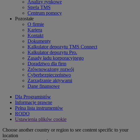
Analizy rynkowe
Strefa TMS
Centrum pomocy
Pozostałe
O firmie
Kariera
Kontakt
Dokumenty
Kalkulator depozytu TMS Connect
Kalkulator depozytu Pro.
Zasady ładu korporacyjnego
Doradztwo dla firm
Zrównoważony rozwój
Cyberbezpieczeństwo
Zarządzanie aktywami
Dane finansowe
Dla Programistów
Informacje prawne
Pełna lista instrumentów
RODO
Ustawienia plików cookie
Choose another country or region to see content specific to your
location