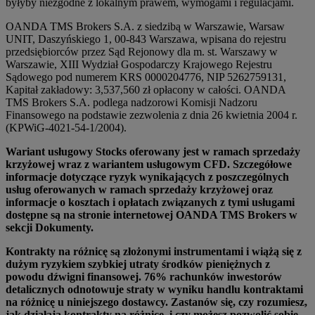
byłyby niezgodne z lokalnym prawem, wymogami i regulacjami.
OANDA TMS Brokers S.A. z siedzibą w Warszawie, Warsaw
UNIT, Daszyńskiego 1, 00-843 Warszawa, wpisana do rejestru
przedsiębiorców przez Sąd Rejonowy dla m. st. Warszawy w
Warszawie, XIII Wydział Gospodarczy Krajowego Rejestru
Sądowego pod numerem KRS 0000204776, NIP 5262759131,
Kapitał zakładowy: 3,537,560 zł opłacony w całości. OANDA
TMS Brokers S.A. podlega nadzorowi Komisji Nadzoru
Finansowego na podstawie zezwolenia z dnia 26 kwietnia 2004 r.
(KPWiG-4021-54-1/2004).
Wariant usługowy Stocks oferowany jest w ramach sprzedaży
krzyżowej wraz z wariantem usługowym CFD. Szczegółowe
informacje dotyczące ryzyk wynikających z poszczególnych
usług oferowanych w ramach sprzedaży krzyżowej oraz
informacje o kosztach i opłatach związanych z tymi usługami
dostępne są na stronie internetowej OANDA TMS Brokers w
sekcji Dokumenty.
Kontrakty na różnicę są złożonymi instrumentami i wiążą się z
dużym ryzykiem szybkiej utraty środków pieniężnych z
powodu dźwigni finansowej. 76% rachunków inwestorów
detalicznych odnotowuje straty w wyniku handlu kontraktami
na różnicę u niniejszego dostawcy. Zastanów się, czy rozumiesz,
jak działają kontrakty na różnicę, i czy możesz pozwolić sobie