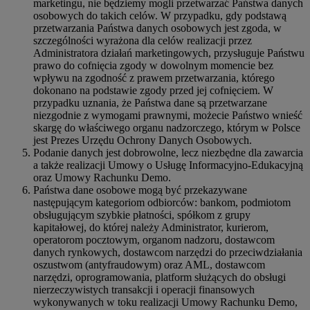
marketingu, nie będziemy mogli przetwarzać Państwa danych
osobowych do takich celów. W przypadku, gdy podstawą
przetwarzania Państwa danych osobowych jest zgoda, w
szczególności wyrażona dla celów realizacji przez
Administratora działań marketingowych, przysługuje Państwu
prawo do cofnięcia zgody w dowolnym momencie bez
wpływu na zgodność z prawem przetwarzania, którego
dokonano na podstawie zgody przed jej cofnięciem. W
przypadku uznania, że Państwa dane są przetwarzane
niezgodnie z wymogami prawnymi, możecie Państwo wnieść
skargę do właściwego organu nadzorczego, którym w Polsce
jest Prezes Urzędu Ochrony Danych Osobowych.
Podanie danych jest dobrowolne, lecz niezbędne dla zawarcia
a także realizacji Umowy o Usługę Informacyjno-Edukacyjną
oraz Umowy Rachunku Demo.
Państwa dane osobowe mogą być przekazywane
następującym kategoriom odbiorców: bankom, podmiotom
obsługującym szybkie płatności, spółkom z grupy
kapitałowej, do której należy Administrator, kurierom,
operatorom pocztowym, organom nadzoru, dostawcom
danych rynkowych, dostawcom narzędzi do przeciwdziałania
oszustwom (antyfraudowym) oraz AML, dostawcom
narzędzi, oprogramowania, platform służących do obsługi
nierzeczywistych transakcji i operacji finansowych
wykonywanych w toku realizacji Umowy Rachunku Demo,