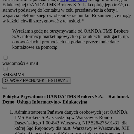
Edukacyjnej OANDA TMS Brokers S.A. i akceptuję jego treść, co
stanowi podstawę do kontaktu w celu przedstawienia oferty i
wsparcia telefonicznego w obsłudze rachunku. Rozumiem, że mogę
w każdej chwili zrezygnować z tej usługi.*
Wyrażam zgodę na otrzymywanie od OANDA TMS Brokers
S.A. informacji marketingowych o produktach i usługach, np.
o nowościach i promocjach na podane przeze mnie dane
kontaktowe za pomocą:
wiadomości e-mail
SMS/MMS
OTWÓRZ RACHUNEK TESTOWY »
Polityka Prywatności OANDA TMS Brokers S.A. – Rachunek
Demo, Usługa Informacyjno- Edukacyjna
Administratorem Państwa danych osobowych jest OANDA
TMS Brokers S.A. z siedzibą w Warszawie, Rondo
Daszyńskiego 1 00-843 Warszawa, NIP 526-275-91-31, dla
której Sąd Rejonowy dla m.st. Warszawy w Warszawie, XIII
Wydział Gospodarczy KRS prowadzi akta rejestrowe pod