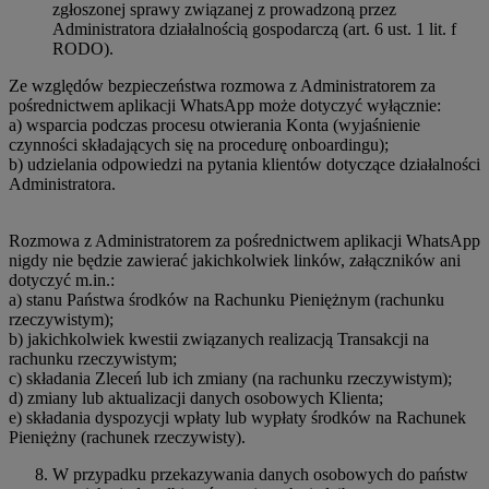
zgłoszonej sprawy związanej z prowadzoną przez
Administratora działalnością gospodarczą (art. 6 ust. 1 lit. f
RODO).
Ze względów bezpieczeństwa rozmowa z Administratorem za
pośrednictwem aplikacji WhatsApp może dotyczyć wyłącznie:
a) wsparcia podczas procesu otwierania Konta (wyjaśnienie
czynności składających się na procedurę onboardingu);
b) udzielania odpowiedzi na pytania klientów dotyczące działalności
Administratora.
Rozmowa z Administratorem za pośrednictwem aplikacji WhatsApp
nigdy nie będzie zawierać jakichkolwiek linków, załączników ani
dotyczyć m.in.:
a) stanu Państwa środków na Rachunku Pieniężnym (rachunku
rzeczywistym);
b) jakichkolwiek kwestii związanych realizacją Transakcji na
rachunku rzeczywistym;
c) składania Zleceń lub ich zmiany (na rachunku rzeczywistym);
d) zmiany lub aktualizacji danych osobowych Klienta;
e) składania dyspozycji wpłaty lub wypłaty środków na Rachunek
Pieniężny (rachunek rzeczywisty).
W przypadku przekazywania danych osobowych do państw