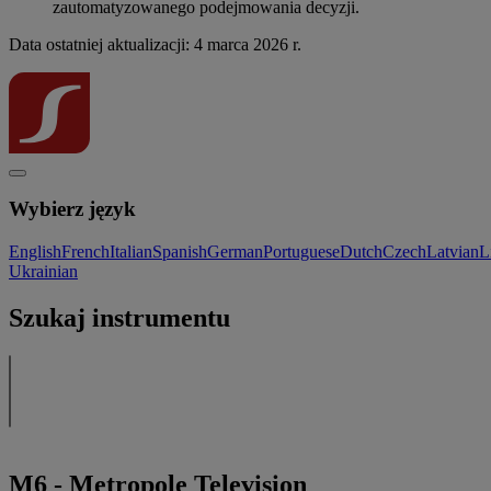
zautomatyzowanego podejmowania decyzji.
Data ostatniej aktualizacji: 4 marca 2026 r.
Wybierz język
English
French
Italian
Spanish
German
Portuguese
Dutch
Czech
Latvian
L
Ukrainian
Szukaj instrumentu
M6 - Metropole Television