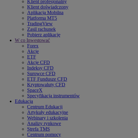
Klient profesjonalny
Klient doświadczony
Aplikacja Mobilna
Platforma MT5
TradingView
Zasil rachunek
Pobierz aplikację
W co Inwestować
Forex
Akcje
ETF
Akcje CFD
Indeksy CFD
Surowce CFD
ETF Fundusze CFD
Kryptowaluty CFD
SpaceX
Specyfikacja instrumentów
Edukacja
Centrum Edukacji
Artykuły edukacyjne
Webinary i szkolenia
Analizy rynkowe
Strefa TMS
Centrum pomocy