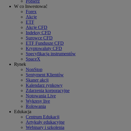
Pobierz
W co Inwestować
Forex
Akcje
ETF
Akcje CFD
Indeksy CFD
Surowce CFD
ETF Fundusze CFD
Kryptowaluty CFD
Specyfikacja instrumentów
SpaceX
Rynek
NonStop
Sentyment Klientów
Skaner akcji
Kalendarz rynkowy
Zdarzenia korporacyjne
Notowania Live
Wykresy live
Rolowania
Edukacja
Centrum Edukacji
Artykuły edukacyjne
Webinary i szkolenia