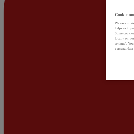
Cookie not
We use cookies
helps us impr
Some cookies 
locally on yo
settings’. Yo
personal data