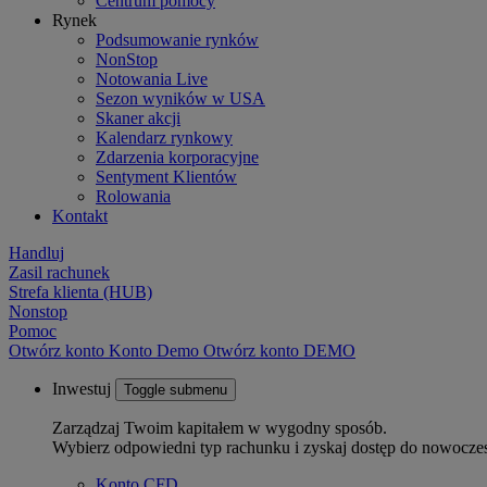
Centrum pomocy
Rynek
Podsumowanie rynków
NonStop
Notowania Live
Sezon wyników w USA
Skaner akcji
Kalendarz rynkowy
Zdarzenia korporacyjne
Sentyment Klientów
Rolowania
Kontakt
Handluj
Zasil rachunek
Strefa klienta (HUB)
Nonstop
Pomoc
Otwórz konto
Konto
Demo
Otwórz konto DEMO
Inwestuj
Toggle submenu
Zarządzaj Twoim kapitałem w wygodny sposób.
Wybierz odpowiedni typ rachunku i zyskaj dostęp do nowocze
Konto CFD