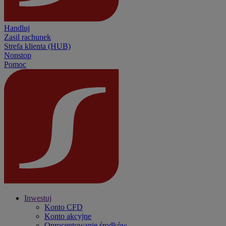
Handluj
Zasil rachunek
Strefa klienta (HUB)
Nonstop
Pomoc
Inwestuj
Konto CFD
Konto akcyjne
Oprocentowanie środków