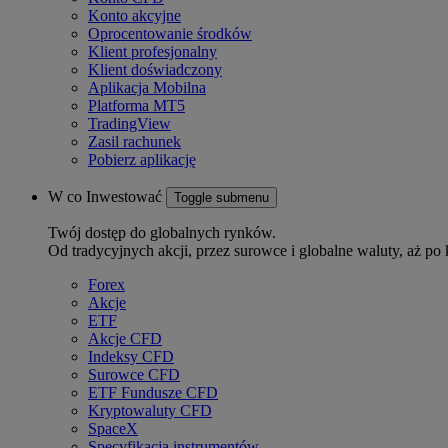
Konto akcyjne
Oprocentowanie środków
Klient profesjonalny
Klient doświadczony
Aplikacja Mobilna
Platforma MT5
TradingView
Zasil rachunek
Pobierz aplikację
W co Inwestować
Toggle submenu
Twój dostęp do globalnych rynków.
Od tradycyjnych akcji, przez surowce i globalne waluty, aż po 
Forex
Akcje
ETF
Akcje CFD
Indeksy CFD
Surowce CFD
ETF Fundusze CFD
Kryptowaluty CFD
SpaceX
Specyfikacja instrumentów