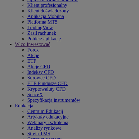
Klient profesjonalny
Klient doświadczony
Aplikacja Mobilna
Platforma MT5
TradingView
Zasil rachunek
Pobierz aplikację
W co Inwestować
Forex
Akcje
ETF
Akcje CFD
Indeksy CFD
Surowce CFD
ETF Fundusze CFD
Kryptowaluty CFD
SpaceX
Specyfikacja instrumentów
Edukacja
Centrum Edukacji
Artykuły edukacyjne
Webinary i szkolenia
Analizy rynkowe
Strefa TMS