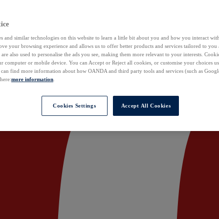
ice
 and similar technologies on this website to learn a little bit about you and how you interact with
ove your browsing experience and allows us to offer better products and services tailored to you 
are also used to personalise the ads you see, making them more relevant to your interests. Cookie
ur computer or mobile device. You can Accept or Reject all cookies, or customise your choices u
u can find more information about how OANDA and third party tools and services (such as Googl
 here:
more information
.
Cookies Settings
Accept All Cookies