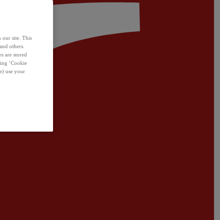
 our site. This
and others.
s are stored
sing ‘Cookie
e) use your