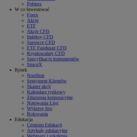
Pobierz
W co Inwestować
Forex
Akcje
ETF
Akcje CFD
Indeksy CFD
Surowce CFD
ETF Fundusze CFD
Kryptowaluty CFD
Specyfikacja instrumentów
SpaceX
Rynek
NonStop
Sentyment Klientów
Skaner akcji
Kalendarz rynkowy
Zdarzenia korporacyjne
Notowania Live
Wykresy live
Rolowania
Edukacja
Centrum Edukacji
Artykuły edukacyjne
Webinary i szkolenia