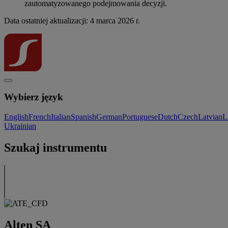
zautomatyzowanego podejmowania decyzji.
Data ostatniej aktualizacji: 4 marca 2026 r.
Wybierz język
English
French
Italian
Spanish
German
Portuguese
Dutch
Czech
Latvian
L
Ukrainian
Szukaj instrumentu
Alten SA