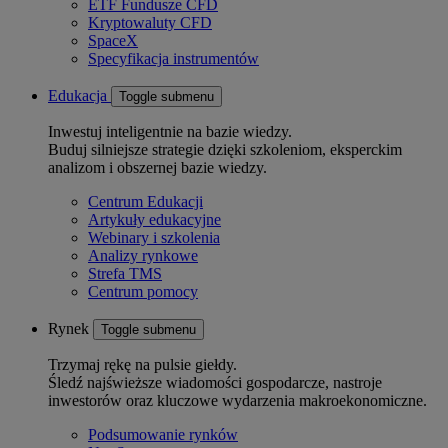
ETF Fundusze CFD
Kryptowaluty CFD
SpaceX
Specyfikacja instrumentów
Edukacja
Toggle submenu
Inwestuj inteligentnie na bazie wiedzy.
Buduj silniejsze strategie dzięki szkoleniom, eksperckim
analizom i obszernej bazie wiedzy.
Centrum Edukacji
Artykuły edukacyjne
Webinary i szkolenia
Analizy rynkowe
Strefa TMS
Centrum pomocy
Rynek
Toggle submenu
Trzymaj rękę na pulsie giełdy.
Śledź najświeższe wiadomości gospodarcze, nastroje
inwestorów oraz kluczowe wydarzenia makroekonomiczne.
Podsumowanie rynków