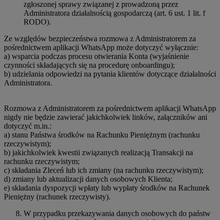
zgłoszonej sprawy związanej z prowadzoną przez
Administratora działalnością gospodarczą (art. 6 ust. 1 lit. f
RODO).
Ze względów bezpieczeństwa rozmowa z Administratorem za
pośrednictwem aplikacji WhatsApp może dotyczyć wyłącznie:
a) wsparcia podczas procesu otwierania Konta (wyjaśnienie
czynności składających się na procedurę onboardingu);
b) udzielania odpowiedzi na pytania klientów dotyczące działalności
Administratora.
Rozmowa z Administratorem za pośrednictwem aplikacji WhatsApp
nigdy nie będzie zawierać jakichkolwiek linków, załączników ani
dotyczyć m.in.:
a) stanu Państwa środków na Rachunku Pieniężnym (rachunku
rzeczywistym);
b) jakichkolwiek kwestii związanych realizacją Transakcji na
rachunku rzeczywistym;
c) składania Zleceń lub ich zmiany (na rachunku rzeczywistym);
d) zmiany lub aktualizacji danych osobowych Klienta;
e) składania dyspozycji wpłaty lub wypłaty środków na Rachunek
Pieniężny (rachunek rzeczywisty).
W przypadku przekazywania danych osobowych do państw