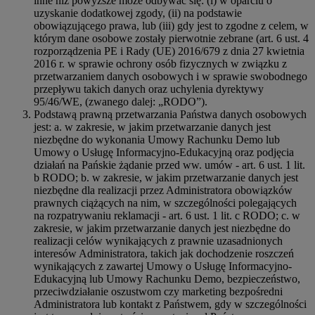
inne niż powyższe może odbywać się: (i) w oparciu o
uzyskanie dodatkowej zgody, (ii) na podstawie
obowiązującego prawa, lub (iii) gdy jest to zgodne z celem, w
którym dane osobowe zostały pierwotnie zebrane (art. 6 ust. 4
rozporządzenia PE i Rady (UE) 2016/679 z dnia 27 kwietnia
2016 r. w sprawie ochrony osób fizycznych w związku z
przetwarzaniem danych osobowych i w sprawie swobodnego
przepływu takich danych oraz uchylenia dyrektywy
95/46/WE, (zwanego dalej: „RODO”).
Podstawą prawną przetwarzania Państwa danych osobowych
jest: a. w zakresie, w jakim przetwarzanie danych jest
niezbędne do wykonania Umowy Rachunku Demo lub
Umowy o Usługę Informacyjno-Edukacyjną oraz podjęcia
działań na Pańskie żądanie przed ww. umów - art. 6 ust. 1 lit.
b RODO; b. w zakresie, w jakim przetwarzanie danych jest
niezbędne dla realizacji przez Administratora obowiązków
prawnych ciążących na nim, w szczególności polegających
na rozpatrywaniu reklamacji - art. 6 ust. 1 lit. c RODO; c. w
zakresie, w jakim przetwarzanie danych jest niezbędne do
realizacji celów wynikających z prawnie uzasadnionych
interesów Administratora, takich jak dochodzenie roszczeń
wynikających z zawartej Umowy o Usługę Informacyjno-
Edukacyjną lub Umowy Rachunku Demo, bezpieczeństwo,
przeciwdziałanie oszustwom czy marketing bezpośredni
Administratora lub kontakt z Państwem, gdy w szczególności