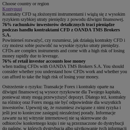
Choose country or region
Kontynuuj
Kontrakty CFD są złożonymi instrumentami i wiążą się z wysokim
ryzykiem szybkiej utraty pieniędzy z powodu dźwigni finansowej.
76% rachunków inwestorów detalicznych traci pieniądze
podczas handlu kontraktami CFD z OANDA TMS Brokers
S.A.
Powinieneś rozważyć, czy rozumiesz, jak działają kontrakty CFD i
czy możesz sobie pozwolić na wysokie ryzyko utraty pieniędzy.
CFDs are complex instruments and come with a high risk of losing
money rapidly due to leverage.
76% of retail investor accounts lose money
when trading CFDs with OANDA TMS Brokers S.A. You should
consider whether you understand how CFDs work and whether you
can afford to take the high risk of losing your money.
Ostrzeżenie o ryzyku: Transakcje Forex i kontrakty oparte na
dźwigni finansowej są wysoce ryzykowne dla Twojego kapitału,
ponieważ straty mogą przewyższyć depozyt. Dlatego też, kontrakty
na różnicę oraz Forex mogą nie być odpowiednie dla wszystkich
inwestorów. Upewnij się, że rozumiesz związane z nimi ryzyka i
jeśli jest to konieczne zasięgnij niezależnej porady. Informacje
zawarte na tej witrynie internetowej nie są skierowane do
odbiorców konkretnego kraju i nie są przeznaczone do dystrybucji
do państw, w których dystrybucja albo użytkowanie tych informacji