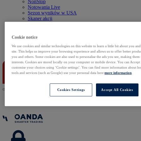
NonStop
Notowania Live
Sezon wyników w USA
Skaner akcji
Kalendarz rynkowy
Zdarzenia korporacyjne
Sentyment Klientów
Cookie notice
Rolowania
We use cookies and similar technologies on this website to learn a little bit about you an
site. This helps us improve your browsing experience and allows us to offer better produc
Kontakt
you and others. Some cookies are also used to personalise the ads you see, making them
interests. Cookies are stored locally on your computer or mobile device. You can Accept o
customise your choices using ‘Cookie settings’. You can find more information about 
tools and services (such as Google) use your personal data here:
more information
.
Cookies Settings
Accept All Cookies