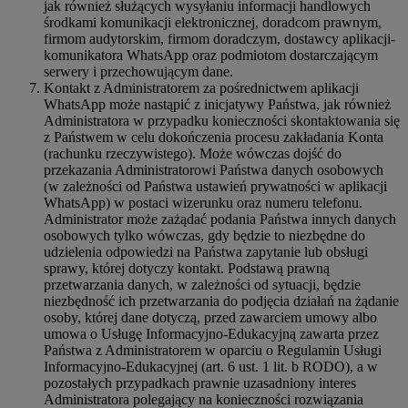
jak również służących wysyłaniu informacji handlowych
środkami komunikacji elektronicznej, doradcom prawnym,
firmom audytorskim, firmom doradczym, dostawcy aplikacji-
komunikatora WhatsApp oraz podmiotom dostarczającym
serwery i przechowującym dane.
Kontakt z Administratorem za pośrednictwem aplikacji
WhatsApp może nastąpić z inicjatywy Państwa, jak również
Administratora w przypadku konieczności skontaktowania się
z Państwem w celu dokończenia procesu zakładania Konta
(rachunku rzeczywistego). Może wówczas dojść do
przekazania Administratorowi Państwa danych osobowych
(w zależności od Państwa ustawień prywatności w aplikacji
WhatsApp) w postaci wizerunku oraz numeru telefonu.
Administrator może zażądać podania Państwa innych danych
osobowych tylko wówczas, gdy będzie to niezbędne do
udzielenia odpowiedzi na Państwa zapytanie lub obsługi
sprawy, której dotyczy kontakt. Podstawą prawną
przetwarzania danych, w zależności od sytuacji, będzie
niezbędność ich przetwarzania do podjęcia działań na żądanie
osoby, której dane dotyczą, przed zawarciem umowy albo
umowa o Usługę Informacyjno-Edukacyjną zawarta przez
Państwa z Administratorem w oparciu o Regulamin Usługi
Informacyjno-Edukacyjnej (art. 6 ust. 1 lit. b RODO), a w
pozostałych przypadkach prawnie uzasadniony interes
Administratora polegający na konieczności rozwiązania