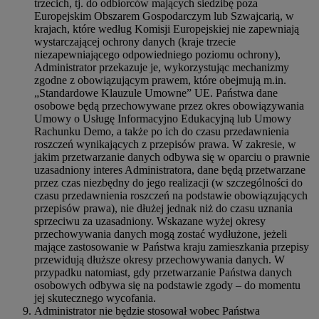
trzecich, tj. do odbiorców mających siedzibę poza
Europejskim Obszarem Gospodarczym lub Szwajcarią, w
krajach, które według Komisji Europejskiej nie zapewniają
wystarczającej ochrony danych (kraje trzecie
niezapewniającego odpowiedniego poziomu ochrony),
Administrator przekazuje je, wykorzystując mechanizmy
zgodne z obowiązującym prawem, które obejmują m.in.
„Standardowe Klauzule Umowne” UE. Państwa dane
osobowe będą przechowywane przez okres obowiązywania
Umowy o Usługę Informacyjno Edukacyjną lub Umowy
Rachunku Demo, a także po ich do czasu przedawnienia
roszczeń wynikających z przepisów prawa. W zakresie, w
jakim przetwarzanie danych odbywa się w oparciu o prawnie
uzasadniony interes Administratora, dane będą przetwarzane
przez czas niezbędny do jego realizacji (w szczególności do
czasu przedawnienia roszczeń na podstawie obowiązujących
przepisów prawa), nie dłużej jednak niż do czasu uznania
sprzeciwu za uzasadniony. Wskazane wyżej okresy
przechowywania danych mogą zostać wydłużone, jeżeli
mające zastosowanie w Państwa kraju zamieszkania przepisy
przewidują dłuższe okresy przechowywania danych. W
przypadku natomiast, gdy przetwarzanie Państwa danych
osobowych odbywa się na podstawie zgody – do momentu
jej skutecznego wycofania.
Administrator nie będzie stosował wobec Państwa