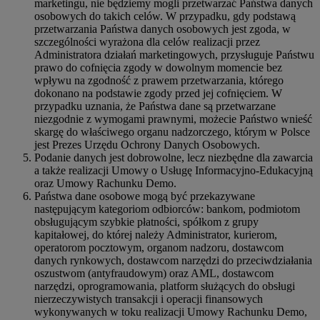
marketingu, nie będziemy mogli przetwarzać Państwa danych
osobowych do takich celów. W przypadku, gdy podstawą
przetwarzania Państwa danych osobowych jest zgoda, w
szczególności wyrażona dla celów realizacji przez
Administratora działań marketingowych, przysługuje Państwu
prawo do cofnięcia zgody w dowolnym momencie bez
wpływu na zgodność z prawem przetwarzania, którego
dokonano na podstawie zgody przed jej cofnięciem. W
przypadku uznania, że Państwa dane są przetwarzane
niezgodnie z wymogami prawnymi, możecie Państwo wnieść
skargę do właściwego organu nadzorczego, którym w Polsce
jest Prezes Urzędu Ochrony Danych Osobowych.
Podanie danych jest dobrowolne, lecz niezbędne dla zawarcia
a także realizacji Umowy o Usługę Informacyjno-Edukacyjną
oraz Umowy Rachunku Demo.
Państwa dane osobowe mogą być przekazywane
następującym kategoriom odbiorców: bankom, podmiotom
obsługującym szybkie płatności, spółkom z grupy
kapitałowej, do której należy Administrator, kurierom,
operatorom pocztowym, organom nadzoru, dostawcom
danych rynkowych, dostawcom narzędzi do przeciwdziałania
oszustwom (antyfraudowym) oraz AML, dostawcom
narzędzi, oprogramowania, platform służących do obsługi
nierzeczywistych transakcji i operacji finansowych
wykonywanych w toku realizacji Umowy Rachunku Demo,