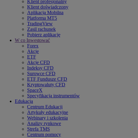
Klient profesjonalny
Klient doświadczony
Aplikacja Mobilna
Platforma MT5
TradingView
Zasil rachunek
Pobierz aplikację
W co Inwestować
Forex
Akcje
ETF
Akcje CFD
Indeksy CFD
Surowce CFD
ETF Fundusze CFD
Kryptowaluty CFD
SpaceX
Specyfikacja instrumentów
Edukacja
Centrum Edukacji
Artykuły edukacyjne
Webinary i szkolenia
Analizy rynkowe
Strefa TMS
Centrum pomocy