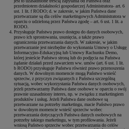
jest to uzasadnione treścią zapytania od Państwa oraz
przedmiotem działalności gospodarczej Administratora- art. 6
ust. 1 lit. f RODO; d. w zakresie, w jakim Państwa dane
przetwarzane są dla celów marketingowych Administratora w
oparciu o udzieloną przez Państwa zgodę – art. 6 ust. 1 lit. a
RODO.
Przysługuje Państwu prawo dostępu do danych osobowych,
prawo ich sprostowania, usunięcia, a także prawo
ograniczenia przetwarzania danych. W zakresie, w jakim
przetwarzanie jest niezbędne do wykonania Umowy o Usługę
Informacyjno-Edukacyjną lub Umowy Rachunku Demo,
której jesteście Państwo stroną lub do podjęcia na Państwa
żądanie działań przed zawarciem ww. umów (art. 6 ust. 1 lit.
b RODO) przysługuje Państwu również prawo przenoszenia
danych. W dowolnym momencie mogą Państwo wnieść
sprzeciw, z przyczyn związanych z Państwa szczególną
sytuacją, wobec wykorzystania Państwa danych osobowych,
jeżeli przetwarzamy Państwa dane osobowe w oparciu o swój
prawnie uzasadniony interes, np. w związku z marketingiem
produktów i usług. Jeżeli Państwa dane osobowe są
przetwarzane na potrzeby marketingu, macie Państwo prawo
w dowolnym momencie wnieść sprzeciw wobec
przetwarzania dotyczących Państwa danych osobowych na
potrzeby takiego marketingu, w tym profilowania. Jeżeli
wniosą Państwo sprzeciw wobec przetwarzania do celów