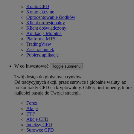
Konto CFD
Konto akcyjne
Oprocentowanie środków
Klient profesjonalny
Klient doświadczony
Aplikacja Mobilna
Platforma MT5
TradingView
Zasil rachunek
Pobierz aplikację
W co Inwestować
Toggle submenu
Twój dostęp do globalnych rynków.
Od tradycyjnych akcji, przez surowce i globalne waluty, aż
po kontrakty CFD na kryptowaluty. Odkryj instrumenty, które
najlepiej pasują do Twojej strategii.
Forex
Akcje
ETF
Akcje CFD
Indeksy CFD
Surowce CFD