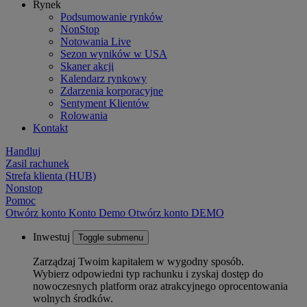
Rynek
Podsumowanie rynków
NonStop
Notowania Live
Sezon wyników w USA
Skaner akcji
Kalendarz rynkowy
Zdarzenia korporacyjne
Sentyment Klientów
Rolowania
Kontakt
Handluj
Zasil rachunek
Strefa klienta (HUB)
Nonstop
Pomoc
Otwórz konto
Konto
Demo
Otwórz konto DEMO
Inwestuj
Toggle submenu
Zarządzaj Twoim kapitałem w wygodny sposób.
Wybierz odpowiedni typ rachunku i zyskaj dostęp do
nowoczesnych platform oraz atrakcyjnego oprocentowania
wolnych środków.