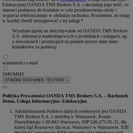
Edukacyjnej OANDA TMS Brokers S.A. i akceptuję jego treść, co
stanowi podstawę do kontaktu w celu przedstawienia oferty i
wsparcia telefonicznego w obsłudze rachunku. Rozumiem, że mogę
w każdej chwili zrezygnować z tej usługi.*
Wyrażam zgodę na otrzymywanie od OANDA TMS Brokers
S.A. informacji marketingowych o produktach i usługach, np.
o nowościach i promocjach na podane przeze mnie dane
kontaktowe za pomocą:
wiadomości e-mail
SMS/MMS
OTWÓRZ RACHUNEK TESTOWY »
Polityka Prywatności OANDA TMS Brokers S.A. – Rachunek
Demo, Usługa Informacyjno- Edukacyjna
Administratorem Państwa danych osobowych jest OANDA
TMS Brokers S.A. z siedzibą w Warszawie, Rondo
Daszyńskiego 1 00-843 Warszawa, NIP 526-275-91-31, dla
której Sąd Rejonowy dla m.st. Warszawy w Warszawie, XIII
Wydział Gospodarczy KRS prowadzi akta rejestrowe pod