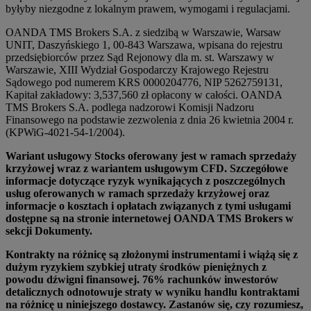
byłyby niezgodne z lokalnym prawem, wymogami i regulacjami.
OANDA TMS Brokers S.A. z siedzibą w Warszawie, Warsaw
UNIT, Daszyńskiego 1, 00-843 Warszawa, wpisana do rejestru
przedsiębiorców przez Sąd Rejonowy dla m. st. Warszawy w
Warszawie, XIII Wydział Gospodarczy Krajowego Rejestru
Sądowego pod numerem KRS 0000204776, NIP 5262759131,
Kapitał zakładowy: 3,537,560 zł opłacony w całości. OANDA
TMS Brokers S.A. podlega nadzorowi Komisji Nadzoru
Finansowego na podstawie zezwolenia z dnia 26 kwietnia 2004 r.
(KPWiG-4021-54-1/2004).
Wariant usługowy Stocks oferowany jest w ramach sprzedaży
krzyżowej wraz z wariantem usługowym CFD. Szczegółowe
informacje dotyczące ryzyk wynikających z poszczególnych
usług oferowanych w ramach sprzedaży krzyżowej oraz
informacje o kosztach i opłatach związanych z tymi usługami
dostępne są na stronie internetowej OANDA TMS Brokers w
sekcji Dokumenty.
Kontrakty na różnicę są złożonymi instrumentami i wiążą się z
dużym ryzykiem szybkiej utraty środków pieniężnych z
powodu dźwigni finansowej. 76% rachunków inwestorów
detalicznych odnotowuje straty w wyniku handlu kontraktami
na różnicę u niniejszego dostawcy. Zastanów się, czy rozumiesz,