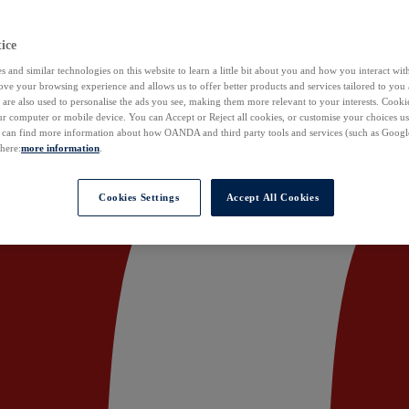
ice
 and similar technologies on this website to learn a little bit about you and how you interact with
ove your browsing experience and allows us to offer better products and services tailored to you 
are also used to personalise the ads you see, making them more relevant to your interests. Cookie
ur computer or mobile device. You can Accept or Reject all cookies, or customise your choices u
u can find more information about how OANDA and third party tools and services (such as Googl
 here:
more information
.
Cookies Settings
Accept All Cookies