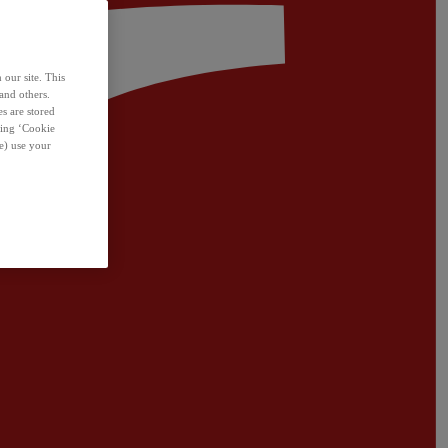
 our site. This
and others.
s are stored
sing ‘Cookie
e) use your