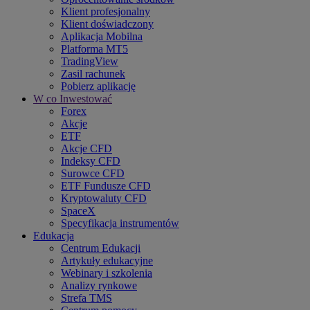
Klient profesjonalny
Klient doświadczony
Aplikacja Mobilna
Platforma MT5
TradingView
Zasil rachunek
Pobierz aplikację
W co Inwestować
Forex
Akcje
ETF
Akcje CFD
Indeksy CFD
Surowce CFD
ETF Fundusze CFD
Kryptowaluty CFD
SpaceX
Specyfikacja instrumentów
Edukacja
Centrum Edukacji
Artykuły edukacyjne
Webinary i szkolenia
Analizy rynkowe
Strefa TMS