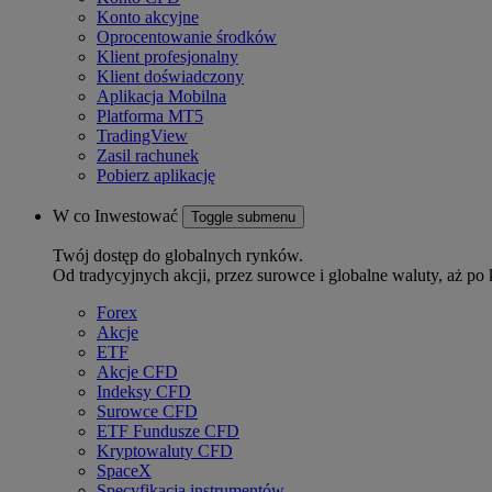
Konto akcyjne
Oprocentowanie środków
Klient profesjonalny
Klient doświadczony
Aplikacja Mobilna
Platforma MT5
TradingView
Zasil rachunek
Pobierz aplikację
W co Inwestować
Toggle submenu
Twój dostęp do globalnych rynków.
Od tradycyjnych akcji, przez surowce i globalne waluty, aż po 
Forex
Akcje
ETF
Akcje CFD
Indeksy CFD
Surowce CFD
ETF Fundusze CFD
Kryptowaluty CFD
SpaceX
Specyfikacja instrumentów