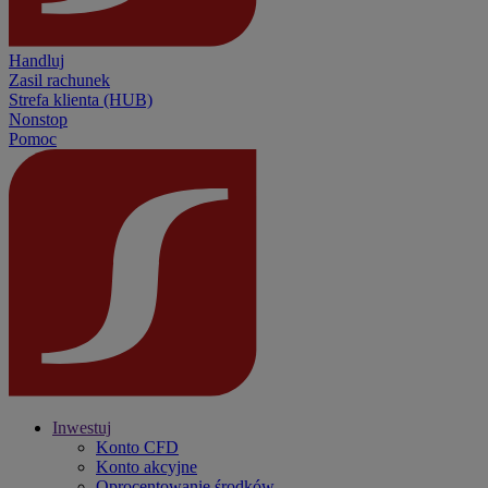
Handluj
Zasil rachunek
Strefa klienta (HUB)
Nonstop
Pomoc
Inwestuj
Konto CFD
Konto akcyjne
Oprocentowanie środków