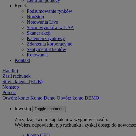
Centrum pomocy
Rynek
Podsumowanie rynków
NonStop
Notowania Live
Sezon wyników w USA
Skaner akcji
Kalendarz rynkowy
Zdarzenia korporacyjne
Sentyment Klientów
Rolowania
Kontakt
Handluj
Zasil rachunek
Strefa klienta (HUB)
Nonstop
Pomoc
Otwórz konto
Konto
Demo
Otwórz konto DEMO
Inwestuj
Toggle submenu
Zarządzaj Twoim kapitałem w wygodny sposób.
Wybierz odpowiedni typ rachunku i zyskaj dostęp do nowocze
Konto CFD