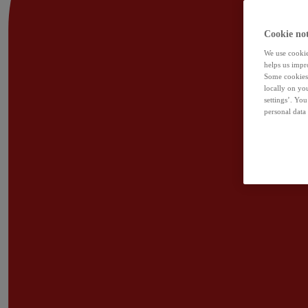
Cookie not
We use cookies
helps us impr
Some cookies 
locally on yo
settings’. Yo
personal data