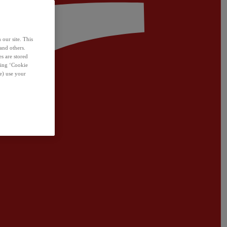
 our site. This
and others.
s are stored
sing ‘Cookie
e) use your