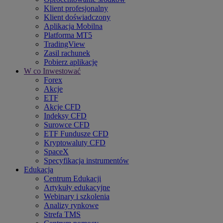
Klient profesjonalny
Klient doświadczony
Aplikacja Mobilna
Platforma MT5
TradingView
Zasil rachunek
Pobierz aplikację
W co Inwestować
Forex
Akcje
ETF
Akcje CFD
Indeksy CFD
Surowce CFD
ETF Fundusze CFD
Kryptowaluty CFD
SpaceX
Specyfikacja instrumentów
Edukacja
Centrum Edukacji
Artykuły edukacyjne
Webinary i szkolenia
Analizy rynkowe
Strefa TMS