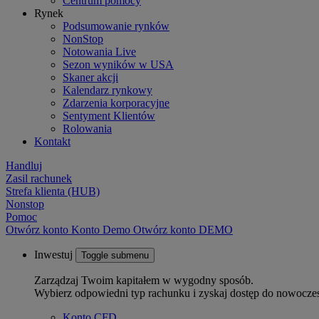
Centrum pomocy
Rynek
Podsumowanie rynków
NonStop
Notowania Live
Sezon wyników w USA
Skaner akcji
Kalendarz rynkowy
Zdarzenia korporacyjne
Sentyment Klientów
Rolowania
Kontakt
Handluj
Zasil rachunek
Strefa klienta (HUB)
Nonstop
Pomoc
Otwórz konto
Konto
Demo
Otwórz konto DEMO
Inwestuj
Toggle submenu
Zarządzaj Twoim kapitałem w wygodny sposób.
Wybierz odpowiedni typ rachunku i zyskaj dostęp do nowocze
Konto CFD