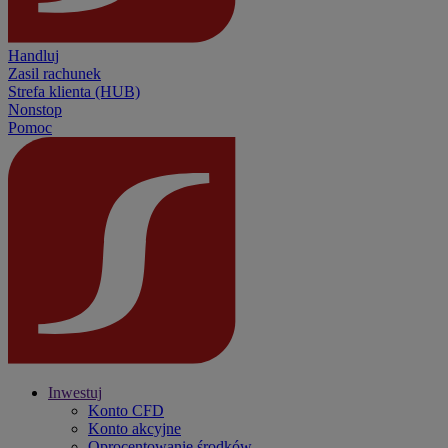
Handluj
Zasil rachunek
Strefa klienta (HUB)
Nonstop
Pomoc
Inwestuj
Konto CFD
Konto akcyjne
Oprocentowanie środków