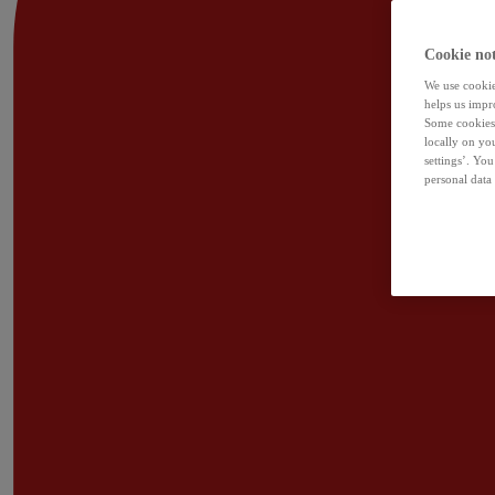
Cookie not
We use cookies
helps us impr
Some cookies 
locally on yo
settings’. Yo
personal data