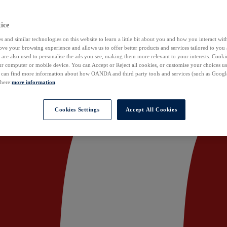
ice
 and similar technologies on this website to learn a little bit about you and how you interact with
ove your browsing experience and allows us to offer better products and services tailored to you 
are also used to personalise the ads you see, making them more relevant to your interests. Cookie
ur computer or mobile device. You can Accept or Reject all cookies, or customise your choices u
u can find more information about how OANDA and third party tools and services (such as Googl
 here:
more information
.
Cookies Settings
Accept All Cookies