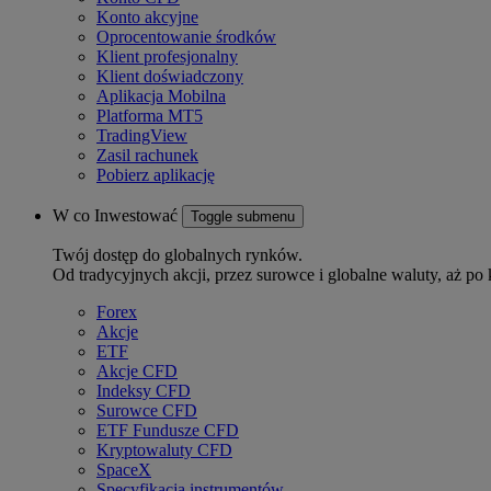
Konto akcyjne
Oprocentowanie środków
Klient profesjonalny
Klient doświadczony
Aplikacja Mobilna
Platforma MT5
TradingView
Zasil rachunek
Pobierz aplikację
W co Inwestować
Toggle submenu
Twój dostęp do globalnych rynków.
Od tradycyjnych akcji, przez surowce i globalne waluty, aż po 
Forex
Akcje
ETF
Akcje CFD
Indeksy CFD
Surowce CFD
ETF Fundusze CFD
Kryptowaluty CFD
SpaceX
Specyfikacja instrumentów