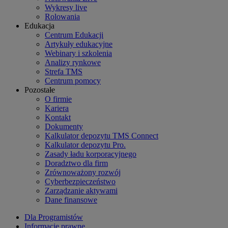
Wykresy live
Rolowania
Edukacja
Centrum Edukacji
Artykuły edukacyjne
Webinary i szkolenia
Analizy rynkowe
Strefa TMS
Centrum pomocy
Pozostałe
O firmie
Kariera
Kontakt
Dokumenty
Kalkulator depozytu TMS Connect
Kalkulator depozytu Pro.
Zasady ładu korporacyjnego
Doradztwo dla firm
Zrównoważony rozwój
Cyberbezpieczeństwo
Zarządzanie aktywami
Dane finansowe
Dla Programistów
Informacje prawne