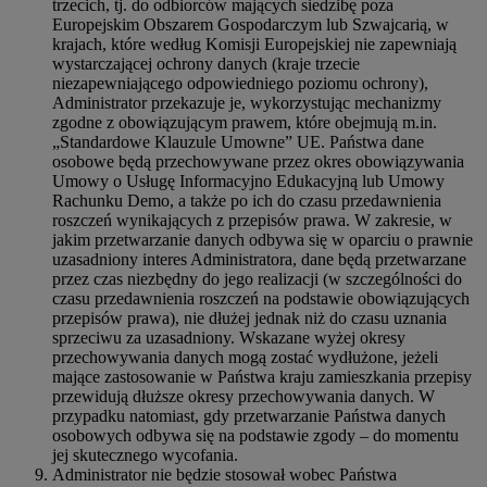
trzecich, tj. do odbiorców mających siedzibę poza
Europejskim Obszarem Gospodarczym lub Szwajcarią, w
krajach, które według Komisji Europejskiej nie zapewniają
wystarczającej ochrony danych (kraje trzecie
niezapewniającego odpowiedniego poziomu ochrony),
Administrator przekazuje je, wykorzystując mechanizmy
zgodne z obowiązującym prawem, które obejmują m.in.
„Standardowe Klauzule Umowne” UE. Państwa dane
osobowe będą przechowywane przez okres obowiązywania
Umowy o Usługę Informacyjno Edukacyjną lub Umowy
Rachunku Demo, a także po ich do czasu przedawnienia
roszczeń wynikających z przepisów prawa. W zakresie, w
jakim przetwarzanie danych odbywa się w oparciu o prawnie
uzasadniony interes Administratora, dane będą przetwarzane
przez czas niezbędny do jego realizacji (w szczególności do
czasu przedawnienia roszczeń na podstawie obowiązujących
przepisów prawa), nie dłużej jednak niż do czasu uznania
sprzeciwu za uzasadniony. Wskazane wyżej okresy
przechowywania danych mogą zostać wydłużone, jeżeli
mające zastosowanie w Państwa kraju zamieszkania przepisy
przewidują dłuższe okresy przechowywania danych. W
przypadku natomiast, gdy przetwarzanie Państwa danych
osobowych odbywa się na podstawie zgody – do momentu
jej skutecznego wycofania.
Administrator nie będzie stosował wobec Państwa