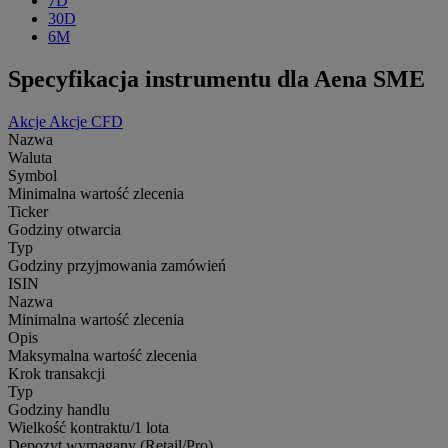
7D
30D
6M
Specyfikacja instrumentu dla Aena SME
Akcje
Akcje CFD
Nazwa
Waluta
Symbol
Minimalna wartość zlecenia
Ticker
Godziny otwarcia
Typ
Godziny przyjmowania zamówień
ISIN
Nazwa
Minimalna wartość zlecenia
Opis
Maksymalna wartość zlecenia
Krok transakcji
Typ
Godziny handlu
Wielkość kontraktu/1 lota
Depozyt wymagany (Retail/Pro)