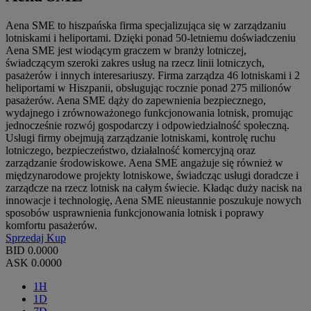
Aena SME to hiszpańska firma specjalizująca się w zarządzaniu
lotniskami i heliportami. Dzięki ponad 50-letniemu doświadczeniu
Aena SME jest wiodącym graczem w branży lotniczej,
świadczącym szeroki zakres usług na rzecz linii lotniczych,
pasażerów i innych interesariuszy. Firma zarządza 46 lotniskami i 2
heliportami w Hiszpanii, obsługując rocznie ponad 275 milionów
pasażerów. Aena SME dąży do zapewnienia bezpiecznego,
wydajnego i zrównoważonego funkcjonowania lotnisk, promując
jednocześnie rozwój gospodarczy i odpowiedzialność społeczną.
Usługi firmy obejmują zarządzanie lotniskami, kontrolę ruchu
lotniczego, bezpieczeństwo, działalność komercyjną oraz
zarządzanie środowiskowe. Aena SME angażuje się również w
międzynarodowe projekty lotniskowe, świadcząc usługi doradcze i
zarządcze na rzecz lotnisk na całym świecie. Kładąc duży nacisk na
innowacje i technologię, Aena SME nieustannie poszukuje nowych
sposobów usprawnienia funkcjonowania lotnisk i poprawy
komfortu pasażerów.
Sprzedaj
Kup
BID
0.0000
ASK
0.0000
1H
1D