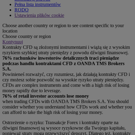
Pełna lista instrumentów
RODO
Ustawienia plików cookie
Choose another country or region to see content specific to your
location
Choose country or region
Kontynuuj
Kontrakty CFD są złożonymi instrumentami i wiążą się z wysokim
ryzykiem szybkiej utraty pieniędzy z powodu dźwigni finansowej.
76% rachunków inwestorów detalicznych traci pieniądze
podczas handlu kontraktami CFD z OANDA TMS Brokers
S.A.
Powinieneś rozważyć, czy rozumiesz, jak działają kontrakty CFD i
czy możesz sobie pozwolić na wysokie ryzyko utraty pieniędzy.
CFDs are complex instruments and come with a high risk of losing
money rapidly due to leverage.
76% of retail investor accounts lose money
when trading CFDs with OANDA TMS Brokers S.A. You should
consider whether you understand how CFDs work and whether you
can afford to take the high risk of losing your money.
Ostrzeżenie o ryzyku: Transakcje Forex i kontrakty oparte na
dźwigni finansowej są wysoce ryzykowne dla Twojego kapitału,
ponieważ straty mogą przewyższyć depozyt. Dlatego też, kontrakty