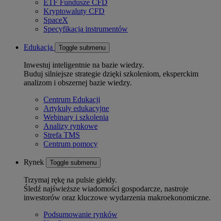
ETF Fundusze CFD
Kryptowaluty CFD
SpaceX
Specyfikacja instrumentów
Edukacja
Toggle submenu
Inwestuj inteligentnie na bazie wiedzy.
Buduj silniejsze strategie dzięki szkoleniom, eksperckim
analizom i obszernej bazie wiedzy.
Centrum Edukacji
Artykuły edukacyjne
Webinary i szkolenia
Analizy rynkowe
Strefa TMS
Centrum pomocy
Rynek
Toggle submenu
Trzymaj rękę na pulsie giełdy.
Śledź najświeższe wiadomości gospodarcze, nastroje
inwestorów oraz kluczowe wydarzenia makroekonomiczne.
Podsumowanie rynków