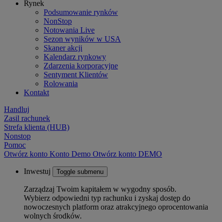
Rynek
Podsumowanie rynków
NonStop
Notowania Live
Sezon wyników w USA
Skaner akcji
Kalendarz rynkowy
Zdarzenia korporacyjne
Sentyment Klientów
Rolowania
Kontakt
Handluj
Zasil rachunek
Strefa klienta (HUB)
Nonstop
Pomoc
Otwórz konto
Konto
Demo
Otwórz konto DEMO
Inwestuj
Toggle submenu
Zarządzaj Twoim kapitałem w wygodny sposób.
Wybierz odpowiedni typ rachunku i zyskaj dostęp do
nowoczesnych platform oraz atrakcyjnego oprocentowania
wolnych środków.