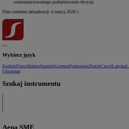
zautomatyzowanego podejmowania decyzji.
Data ostatniej aktualizacji: 4 marca 2026 r.
Wybierz język
English
French
Italian
Spanish
German
Portuguese
Dutch
Czech
Latvian
L
Ukrainian
Szukaj instrumentu
Aena SME