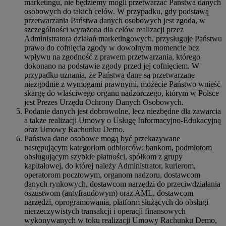
marketingu, nie będziemy mogli przetwarzać Państwa danych
osobowych do takich celów. W przypadku, gdy podstawą
przetwarzania Państwa danych osobowych jest zgoda, w
szczególności wyrażona dla celów realizacji przez
Administratora działań marketingowych, przysługuje Państwu
prawo do cofnięcia zgody w dowolnym momencie bez
wpływu na zgodność z prawem przetwarzania, którego
dokonano na podstawie zgody przed jej cofnięciem. W
przypadku uznania, że Państwa dane są przetwarzane
niezgodnie z wymogami prawnymi, możecie Państwo wnieść
skargę do właściwego organu nadzorczego, którym w Polsce
jest Prezes Urzędu Ochrony Danych Osobowych.
Podanie danych jest dobrowolne, lecz niezbędne dla zawarcia
a także realizacji Umowy o Usługę Informacyjno-Edukacyjną
oraz Umowy Rachunku Demo.
Państwa dane osobowe mogą być przekazywane
następującym kategoriom odbiorców: bankom, podmiotom
obsługującym szybkie płatności, spółkom z grupy
kapitałowej, do której należy Administrator, kurierom,
operatorom pocztowym, organom nadzoru, dostawcom
danych rynkowych, dostawcom narzędzi do przeciwdziałania
oszustwom (antyfraudowym) oraz AML, dostawcom
narzędzi, oprogramowania, platform służących do obsługi
nierzeczywistych transakcji i operacji finansowych
wykonywanych w toku realizacji Umowy Rachunku Demo,