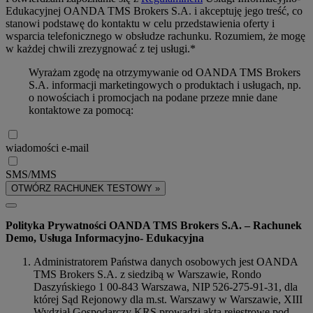
Edukacyjnej OANDA TMS Brokers S.A. i akceptuję jego treść, co
stanowi podstawę do kontaktu w celu przedstawienia oferty i
wsparcia telefonicznego w obsłudze rachunku. Rozumiem, że mogę
w każdej chwili zrezygnować z tej usługi.*
Wyrażam zgodę na otrzymywanie od OANDA TMS Brokers
S.A. informacji marketingowych o produktach i usługach, np.
o nowościach i promocjach na podane przeze mnie dane
kontaktowe za pomocą:
wiadomości e-mail
SMS/MMS
OTWÓRZ RACHUNEK TESTOWY »
Polityka Prywatności OANDA TMS Brokers S.A. – Rachunek
Demo, Usługa Informacyjno- Edukacyjna
Administratorem Państwa danych osobowych jest OANDA
TMS Brokers S.A. z siedzibą w Warszawie, Rondo
Daszyńskiego 1 00-843 Warszawa, NIP 526-275-91-31, dla
której Sąd Rejonowy dla m.st. Warszawy w Warszawie, XIII
Wydział Gospodarczy KRS prowadzi akta rejestrowe pod