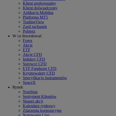
Klient profesjonalny
Klient doświadczony
Aplikacja Mobilna
Platforma MT5
TradingView
Zasil rachunek
Pobierz
W co Inwestować
Forex
Akcje
ETF
Akcje CFD
Indeksy CFD
Surowce CFD
ETF Fundusze CFD
Kryptowaluty CFD
Specyfikacja instrumentów
SpaceX
Rynek
NonStop
Sentyment Klientów
Skaner akcji
Kalendarz rynkowy
Zdarzenia korporacyjne
Notowania Live