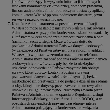
jak również służących wysyłaniu informacji handlowych
środkami komunikacji elektronicznej, doradcom prawnym,
firmom audytorskim, firmom doradczym, dostawcy aplikacji-
komunikatora WhatsApp oraz podmiotom dostarczającym
serwery i przechowującym dane.
Kontakt z Administratorem za pośrednictwem aplikacji
WhatsApp może nastąpić z inicjatywy Państwa, jak również
Administratora w przypadku konieczności skontaktowania się
z Państwem w celu dokończenia procesu zakładania Konta
(rachunku rzeczywistego). Może wówczas dojść do
przekazania Administratorowi Państwa danych osobowych
(w zależności od Państwa ustawień prywatności w aplikacji
WhatsApp) w postaci wizerunku oraz numeru telefonu.
Administrator może zażądać podania Państwa innych danych
osobowych tylko wówczas, gdy będzie to niezbędne do
udzielenia odpowiedzi na Państwa zapytanie lub obsługi
sprawy, której dotyczy kontakt. Podstawą prawną
przetwarzania danych, w zależności od sytuacji, będzie
niezbędność ich przetwarzania do podjęcia działań na żądanie
osoby, której dane dotyczą, przed zawarciem umowy albo
umowa o Usługę Informacyjno-Edukacyjną zawarta przez
Państwa z Administratorem w oparciu o Regulamin Usługi
Informacyjno-Edukacyjnej (art. 6 ust. 1 lit. b RODO), a w
pozostałych przypadkach prawnie uzasadniony interes
Administratora polegający na konieczności rozwiązania