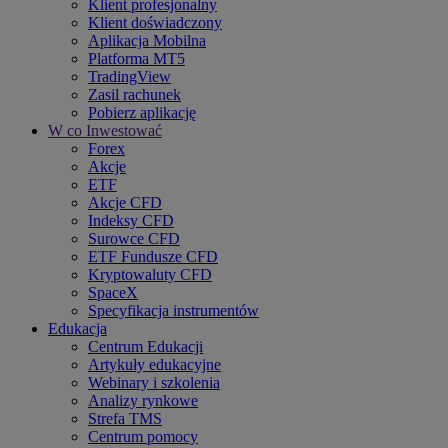
Klient profesjonalny
Klient doświadczony
Aplikacja Mobilna
Platforma MT5
TradingView
Zasil rachunek
Pobierz aplikację
W co Inwestować
Forex
Akcje
ETF
Akcje CFD
Indeksy CFD
Surowce CFD
ETF Fundusze CFD
Kryptowaluty CFD
SpaceX
Specyfikacja instrumentów
Edukacja
Centrum Edukacji
Artykuły edukacyjne
Webinary i szkolenia
Analizy rynkowe
Strefa TMS
Centrum pomocy