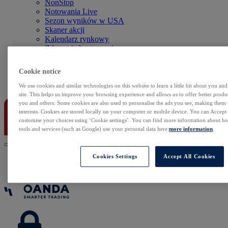
NonStop
Notowania Live
Sezon wyników w USA
Skaner akcji
Kalendarz rynkowy
Zdarzenia korporacyjne
Sentyment Klientów
Rolowania
Cookie notice
Kontakt
We use cookies and similar technologies on this website to learn a little bit about you an
site. This helps us improve your browsing experience and allows us to offer better produc
you and others. Some cookies are also used to personalise the ads you see, making them
interests. Cookies are stored locally on your computer or mobile device. You can Accept o
customise your choices using ‘Cookie settings’. You can find more information about 
tools and services (such as Google) use your personal data here:
more information
.
Cookies Settings
Accept All Cookies