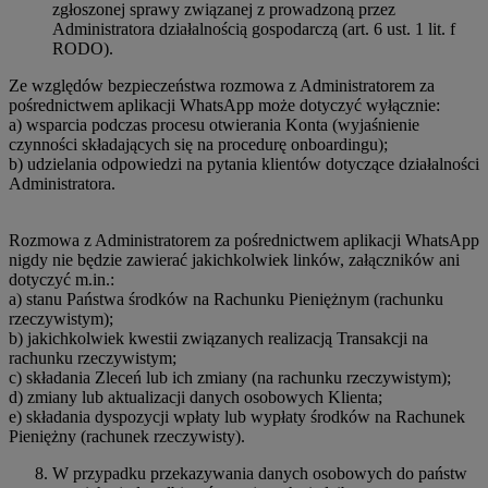
zgłoszonej sprawy związanej z prowadzoną przez
Administratora działalnością gospodarczą (art. 6 ust. 1 lit. f
RODO).
Ze względów bezpieczeństwa rozmowa z Administratorem za
pośrednictwem aplikacji WhatsApp może dotyczyć wyłącznie:
a) wsparcia podczas procesu otwierania Konta (wyjaśnienie
czynności składających się na procedurę onboardingu);
b) udzielania odpowiedzi na pytania klientów dotyczące działalności
Administratora.
Rozmowa z Administratorem za pośrednictwem aplikacji WhatsApp
nigdy nie będzie zawierać jakichkolwiek linków, załączników ani
dotyczyć m.in.:
a) stanu Państwa środków na Rachunku Pieniężnym (rachunku
rzeczywistym);
b) jakichkolwiek kwestii związanych realizacją Transakcji na
rachunku rzeczywistym;
c) składania Zleceń lub ich zmiany (na rachunku rzeczywistym);
d) zmiany lub aktualizacji danych osobowych Klienta;
e) składania dyspozycji wpłaty lub wypłaty środków na Rachunek
Pieniężny (rachunek rzeczywisty).
W przypadku przekazywania danych osobowych do państw