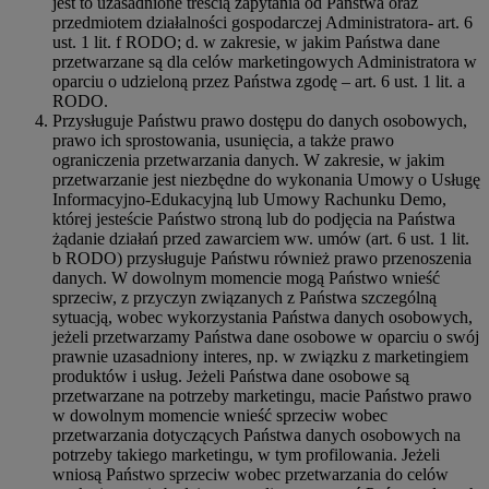
jest to uzasadnione treścią zapytania od Państwa oraz
przedmiotem działalności gospodarczej Administratora- art. 6
ust. 1 lit. f RODO; d. w zakresie, w jakim Państwa dane
przetwarzane są dla celów marketingowych Administratora w
oparciu o udzieloną przez Państwa zgodę – art. 6 ust. 1 lit. a
RODO.
Przysługuje Państwu prawo dostępu do danych osobowych,
prawo ich sprostowania, usunięcia, a także prawo
ograniczenia przetwarzania danych. W zakresie, w jakim
przetwarzanie jest niezbędne do wykonania Umowy o Usługę
Informacyjno-Edukacyjną lub Umowy Rachunku Demo,
której jesteście Państwo stroną lub do podjęcia na Państwa
żądanie działań przed zawarciem ww. umów (art. 6 ust. 1 lit.
b RODO) przysługuje Państwu również prawo przenoszenia
danych. W dowolnym momencie mogą Państwo wnieść
sprzeciw, z przyczyn związanych z Państwa szczególną
sytuacją, wobec wykorzystania Państwa danych osobowych,
jeżeli przetwarzamy Państwa dane osobowe w oparciu o swój
prawnie uzasadniony interes, np. w związku z marketingiem
produktów i usług. Jeżeli Państwa dane osobowe są
przetwarzane na potrzeby marketingu, macie Państwo prawo
w dowolnym momencie wnieść sprzeciw wobec
przetwarzania dotyczących Państwa danych osobowych na
potrzeby takiego marketingu, w tym profilowania. Jeżeli
wniosą Państwo sprzeciw wobec przetwarzania do celów