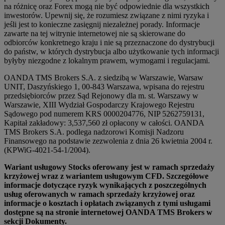
na różnicę oraz Forex mogą nie być odpowiednie dla wszystkich
inwestorów. Upewnij się, że rozumiesz związane z nimi ryzyka i
jeśli jest to konieczne zasięgnij niezależnej porady. Informacje
zawarte na tej witrynie internetowej nie są skierowane do
odbiorców konkretnego kraju i nie są przeznaczone do dystrybucji
do państw, w których dystrybucja albo użytkowanie tych informacji
byłyby niezgodne z lokalnym prawem, wymogami i regulacjami.
OANDA TMS Brokers S.A. z siedzibą w Warszawie, Warsaw
UNIT, Daszyńskiego 1, 00-843 Warszawa, wpisana do rejestru
przedsiębiorców przez Sąd Rejonowy dla m. st. Warszawy w
Warszawie, XIII Wydział Gospodarczy Krajowego Rejestru
Sądowego pod numerem KRS 0000204776, NIP 5262759131,
Kapitał zakładowy: 3,537,560 zł opłacony w całości. OANDA
TMS Brokers S.A. podlega nadzorowi Komisji Nadzoru
Finansowego na podstawie zezwolenia z dnia 26 kwietnia 2004 r.
(KPWiG-4021-54-1/2004).
Wariant usługowy Stocks oferowany jest w ramach sprzedaży
krzyżowej wraz z wariantem usługowym CFD. Szczegółowe
informacje dotyczące ryzyk wynikających z poszczególnych
usług oferowanych w ramach sprzedaży krzyżowej oraz
informacje o kosztach i opłatach związanych z tymi usługami
dostępne są na stronie internetowej OANDA TMS Brokers w
sekcji Dokumenty.