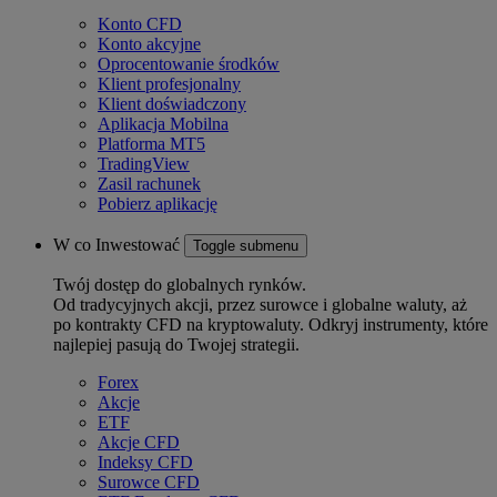
Konto CFD
Konto akcyjne
Oprocentowanie środków
Klient profesjonalny
Klient doświadczony
Aplikacja Mobilna
Platforma MT5
TradingView
Zasil rachunek
Pobierz aplikację
W co Inwestować
Toggle submenu
Twój dostęp do globalnych rynków.
Od tradycyjnych akcji, przez surowce i globalne waluty, aż
po kontrakty CFD na kryptowaluty. Odkryj instrumenty, które
najlepiej pasują do Twojej strategii.
Forex
Akcje
ETF
Akcje CFD
Indeksy CFD
Surowce CFD