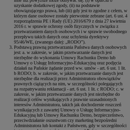
inne niż powyższe może odbywać się: (i) w oparciu o
uzyskanie dodatkowej zgody, (ii) na podstawie
obowiązującego prawa, lub (iii) gdy jest to zgodne z celem, w
którym dane osobowe zostały pierwotnie zebrane (art. 6 ust. 4
rozporządzenia PE i Rady (UE) 2016/679 z dnia 27 kwietnia
2016 r. w sprawie ochrony osób fizycznych w związku z
przetwarzaniem danych osobowych i w sprawie swobodnego
przepływu takich danych oraz uchylenia dyrektywy
95/46/WE, (zwanego dalej: „RODO”).
Podstawą prawną przetwarzania Państwa danych osobowych
jest: a. w zakresie, w jakim przetwarzanie danych jest
niezbędne do wykonania Umowy Rachunku Demo lub
Umowy o Usługę Informacyjno-Edukacyjną oraz podjęcia
działań na Pańskie żądanie przed ww. umów - art. 6 ust. 1 lit.
b RODO; b. w zakresie, w jakim przetwarzanie danych jest
niezbędne dla realizacji przez Administratora obowiązków
prawnych ciążących na nim, w szczególności polegających
na rozpatrywaniu reklamacji - art. 6 ust. 1 lit. c RODO; c. w
zakresie, w jakim przetwarzanie danych jest niezbędne do
realizacji celów wynikających z prawnie uzasadnionych
interesów Administratora, takich jak dochodzenie roszczeń
wynikających z zawartej Umowy o Usługę Informacyjno-
Edukacyjną lub Umowy Rachunku Demo, bezpieczeństwo,
przeciwdziałanie oszustwom czy marketing bezpośredni
Administratora lub kontakt z Państwem, gdy w szczególności