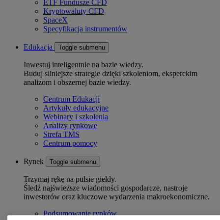
ETF Fundusze CFD
Kryptowaluty CFD
SpaceX
Specyfikacja instrumentów
Edukacja
Toggle submenu
Inwestuj inteligentnie na bazie wiedzy.
Buduj silniejsze strategie dzięki szkoleniom, eksperckim
analizom i obszernej bazie wiedzy.
Centrum Edukacji
Artykuły edukacyjne
Webinary i szkolenia
Analizy rynkowe
Strefa TMS
Centrum pomocy
Rynek
Toggle submenu
Trzymaj rękę na pulsie giełdy.
Śledź najświeższe wiadomości gospodarcze, nastroje
inwestorów oraz kluczowe wydarzenia makroekonomiczne.
Podsumowanie rynków