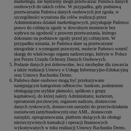
marketingu, nie będziemy mogli przetwarzać Państwa danych
osobowych do takich celów. W przypadku, gdy podstawą
przetwarzania Państwa danych osobowych jest zgoda, w
szczególności wyrażona dla celów realizacji przez
Administratora działań marketingowych, przysługuje Państwu
prawo do cofnięcia zgody w dowolnym momencie bez
wpływu na zgodność z prawem przetwarzania, którego
dokonano na podstawie zgody przed jej cofnięciem. W
przypadku uznania, że Państwa dane są przetwarzane
niezgodnie z wymogami prawnymi, możecie Państwo wnieść
skargę do właściwego organu nadzorczego, którym w Polsce
jest Prezes Urzędu Ochrony Danych Osobowych.
Podanie danych jest dobrowolne, lecz niezbędne dla zawarcia
a także realizacji Umowy o Usługę Informacyjno-Edukacyjną
oraz Umowy Rachunku Demo.
Państwa dane osobowe mogą być przekazywane
następującym kategoriom odbiorców: bankom, podmiotom
obsługującym szybkie płatności, spółkom z grupy
kapitałowej, do której należy Administrator, kurierom,
operatorom pocztowym, organom nadzoru, dostawcom
danych rynkowych, dostawcom narzędzi do przeciwdziałania
oszustwom (antyfraudowym) oraz AML, dostawcom
narzędzi, oprogramowania, platform służących do obsługi
nierzeczywistych transakcji i operacji finansowych
wykonywanych w toku realizacji Umowy Rachunku Demo,