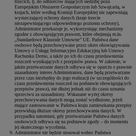
trzecich, tj. do odbiorców mających siedzibę poza
Europejskim Obszarem Gospodarczym lub Szwajcarią, w
krajach, które według Komisji Europejskiej nie zapewniają
wystarczającej ochrony danych (kraje trzecie
niezapewniającego odpowiedniego poziomu ochrony),
Administrator przekazuje je, wykorzystując mechanizmy
zgodne z obowiązującym prawem, które obejmują m.in.
„Standardowe Klauzule Umowne” UE. Państwa dane
osobowe będą przechowywane przez okres obowiązywania
Umowy o Usługę Informacyjno Edukacyjną lub Umowy
Rachunku Demo, a także po ich do czasu przedawnienia
roszczeń wynikających z przepisów prawa. W zakresie, w
jakim przetwarzanie danych odbywa się w oparciu o prawnie
uzasadniony interes Administratora, dane będą przetwarzane
przez czas niezbędny do jego realizacji (w szczególności do
czasu przedawnienia roszczeń na podstawie obowiązujących
przepisów prawa), nie dłużej jednak niż do czasu uznania
sprzeciwu za uzasadniony. Wskazane wyżej okresy
przechowywania danych mogą zostać wydłużone, jeżeli
mające zastosowanie w Państwa kraju zamieszkania przepisy
przewidują dłuższe okresy przechowywania danych. W
przypadku natomiast, gdy przetwarzanie Państwa danych
osobowych odbywa się na podstawie zgody – do momentu
jej skutecznego wycofania.
Administrator nie będzie stosował wobec Państwa