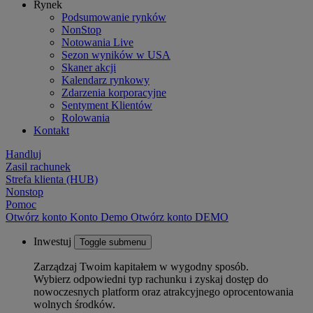
Rynek
Podsumowanie rynków
NonStop
Notowania Live
Sezon wyników w USA
Skaner akcji
Kalendarz rynkowy
Zdarzenia korporacyjne
Sentyment Klientów
Rolowania
Kontakt
Handluj
Zasil rachunek
Strefa klienta (HUB)
Nonstop
Pomoc
Otwórz konto
Konto
Demo
Otwórz konto DEMO
Inwestuj
Toggle submenu
Zarządzaj Twoim kapitałem w wygodny sposób.
Wybierz odpowiedni typ rachunku i zyskaj dostęp do
nowoczesnych platform oraz atrakcyjnego oprocentowania
wolnych środków.