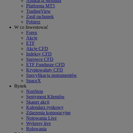
Aplikacja Mobilna
Platforma MT5
TradingView
Zasil rachunek
Pobierz
W co Inwestować
Forex
Akcje
ETF
Akcje CFD
Indeksy CFD
Surowce CFD
ETF Fundusze CFD
Kryptowaluty CFD
Specyfikacja instrumentów
SpaceX
Rynek
NonStop
Sentyment Klientów
Skaner akcji
Kalendarz rynkowy
Zdarzenia korporacyjne
Notowania Live
Wykresy live
Rolowania