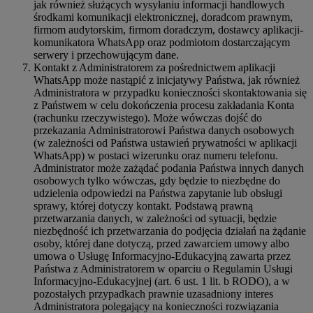
jak również służących wysyłaniu informacji handlowych
środkami komunikacji elektronicznej, doradcom prawnym,
firmom audytorskim, firmom doradczym, dostawcy aplikacji-
komunikatora WhatsApp oraz podmiotom dostarczającym
serwery i przechowującym dane.
Kontakt z Administratorem za pośrednictwem aplikacji
WhatsApp może nastąpić z inicjatywy Państwa, jak również
Administratora w przypadku konieczności skontaktowania się
z Państwem w celu dokończenia procesu zakładania Konta
(rachunku rzeczywistego). Może wówczas dojść do
przekazania Administratorowi Państwa danych osobowych
(w zależności od Państwa ustawień prywatności w aplikacji
WhatsApp) w postaci wizerunku oraz numeru telefonu.
Administrator może zażądać podania Państwa innych danych
osobowych tylko wówczas, gdy będzie to niezbędne do
udzielenia odpowiedzi na Państwa zapytanie lub obsługi
sprawy, której dotyczy kontakt. Podstawą prawną
przetwarzania danych, w zależności od sytuacji, będzie
niezbędność ich przetwarzania do podjęcia działań na żądanie
osoby, której dane dotyczą, przed zawarciem umowy albo
umowa o Usługę Informacyjno-Edukacyjną zawarta przez
Państwa z Administratorem w oparciu o Regulamin Usługi
Informacyjno-Edukacyjnej (art. 6 ust. 1 lit. b RODO), a w
pozostałych przypadkach prawnie uzasadniony interes
Administratora polegający na konieczności rozwiązania