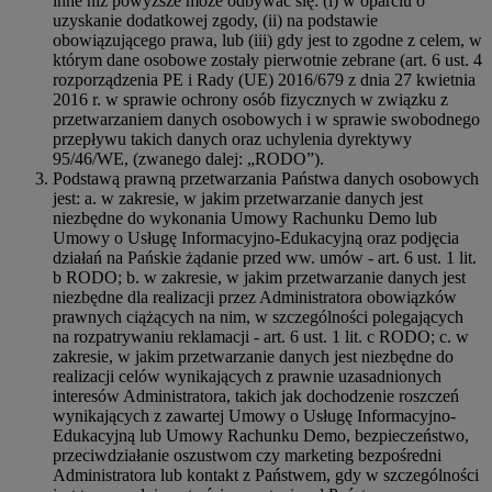
inne niż powyższe może odbywać się: (i) w oparciu o
uzyskanie dodatkowej zgody, (ii) na podstawie
obowiązującego prawa, lub (iii) gdy jest to zgodne z celem, w
którym dane osobowe zostały pierwotnie zebrane (art. 6 ust. 4
rozporządzenia PE i Rady (UE) 2016/679 z dnia 27 kwietnia
2016 r. w sprawie ochrony osób fizycznych w związku z
przetwarzaniem danych osobowych i w sprawie swobodnego
przepływu takich danych oraz uchylenia dyrektywy
95/46/WE, (zwanego dalej: „RODO”).
Podstawą prawną przetwarzania Państwa danych osobowych
jest: a. w zakresie, w jakim przetwarzanie danych jest
niezbędne do wykonania Umowy Rachunku Demo lub
Umowy o Usługę Informacyjno-Edukacyjną oraz podjęcia
działań na Pańskie żądanie przed ww. umów - art. 6 ust. 1 lit.
b RODO; b. w zakresie, w jakim przetwarzanie danych jest
niezbędne dla realizacji przez Administratora obowiązków
prawnych ciążących na nim, w szczególności polegających
na rozpatrywaniu reklamacji - art. 6 ust. 1 lit. c RODO; c. w
zakresie, w jakim przetwarzanie danych jest niezbędne do
realizacji celów wynikających z prawnie uzasadnionych
interesów Administratora, takich jak dochodzenie roszczeń
wynikających z zawartej Umowy o Usługę Informacyjno-
Edukacyjną lub Umowy Rachunku Demo, bezpieczeństwo,
przeciwdziałanie oszustwom czy marketing bezpośredni
Administratora lub kontakt z Państwem, gdy w szczególności