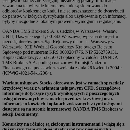
jeśli jest to konieczne zasięgnij niezależnej porady. Informacje
zawarte na tej witrynie internetowej nie są skierowane do
odbiorców konkretnego kraju i nie są przeznaczone do dystrybucji
do państw, w których dystrybucja albo użytkowanie tych informacji
byłyby niezgodne z lokalnym prawem, wymogami i regulacjami.
OANDA TMS Brokers S.A. z siedzibą w Warszawie, Warsaw
UNIT, Daszyńskiego 1, 00-843 Warszawa, wpisana do rejestru
przedsiębiorców przez Sąd Rejonowy dla m. st. Warszawy w
Warszawie, XIII Wydział Gospodarczy Krajowego Rejestru
Sądowego pod numerem KRS 0000204776, NIP 5262759131,
Kapitał zakładowy: 3,537,560 zł opłacony w całości. OANDA
TMS Brokers S.A. podlega nadzorowi Komisji Nadzoru
Finansowego na podstawie zezwolenia z dnia 26 kwietnia 2004 r.
(KPWiG-4021-54-1/2004).
Wariant usługowy Stocks oferowany jest w ramach sprzedaży
krzyżowej wraz z wariantem usługowym CFD. Szczegółowe
informacje dotyczące ryzyk wynikających z poszczególnych
usług oferowanych w ramach sprzedaży krzyżowej oraz
informacje o kosztach i opłatach związanych z tymi usługami
dostępne są na stronie internetowej OANDA TMS Brokers w
sekcji Dokumenty.
Kontrakty na różnicę są złożonymi instrumentami i wiążą się z
dużym ryzykiem szybkiej utraty środków pieniężnych z