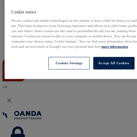
NonStop
Notowania Live
Sezon wyników w USA
Cookie notice
Skaner akcji
We use cookies and similar technologies on this website to learn a little bit about you an
Kalendarz rynkowy
site. This helps us improve your browsing experience and allows us to offer better produc
Zdarzenia korporacyjne
you and others. Some cookies are also used to personalise the ads you see, making them
Sentyment Klientów
interests. Cookies are stored locally on your computer or mobile device. You can Accept o
Rolowania
customise your choices using ‘Cookie settings’. You can find more information about 
tools and services (such as Google) use your personal data here:
more information
.
Kontakt
Cookies Settings
Accept All Cookies