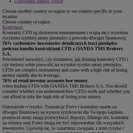
Ustawienia plików cookie
Choose another country or region to see content specific to your
location
Choose country or region
Kontynuuj
Kontrakty CFD są złożonymi instrumentami i wiążą się z wysokim
ryzykiem szybkiej utraty pieniędzy z powodu dźwigni finansowej.
76% rachunków inwestorów detalicznych traci pieniądze
podczas handlu kontraktami CFD z OANDA TMS Brokers
S.A.
Powinieneś rozważyć, czy rozumiesz, jak działają kontrakty CFD i
czy możesz sobie pozwolić na wysokie ryzyko utraty pieniędzy.
CFDs are complex instruments and come with a high risk of losing
money rapidly due to leverage.
76% of retail investor accounts lose money
when trading CFDs with OANDA TMS Brokers S.A. You should
consider whether you understand how CFDs work and whether you
can afford to take the high risk of losing your money.
Ostrzeżenie o ryzyku: Transakcje Forex i kontrakty oparte na
dźwigni finansowej są wysoce ryzykowne dla Twojego kapitału,
ponieważ straty mogą przewyższyć depozyt. Dlatego też, kontrakty
na różnicę oraz Forex mogą nie być odpowiednie dla wszystkich
inwestorów. Upewnij się, że rozumiesz związane z nimi ryzyka i