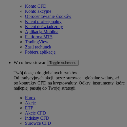
Konto CFD
Konto akcyjne
Oprocentowanie środków
Klient profesjonalny
Klient doświadczony
Aplikacja Mobilna
Platforma MT5
TradingView
Zasil rachunek
Pobierz aplikację
W co Inwestować
Toggle submenu
Twój dostęp do globalnych rynków.
Od tradycyjnych akcji, przez surowce i globalne waluty, aż
po kontrakty CFD na kryptowaluty. Odkryj instrumenty, które
najlepiej pasują do Twojej strategii.
Forex
Akcje
ETF
Akcje CFD
Indeksy CFD
Surowce CFD