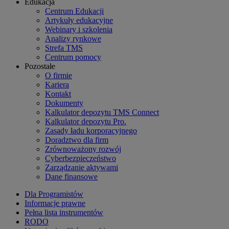
Edukacja
Centrum Edukacji
Artykuły edukacyjne
Webinary i szkolenia
Analizy rynkowe
Strefa TMS
Centrum pomocy
Pozostałe
O firmie
Kariera
Kontakt
Dokumenty
Kalkulator depozytu TMS Connect
Kalkulator depozytu Pro.
Zasady ładu korporacyjnego
Doradztwo dla firm
Zrównoważony rozwój
Cyberbezpieczeństwo
Zarządzanie aktywami
Dane finansowe
Dla Programistów
Informacje prawne
Pełna lista instrumentów
RODO