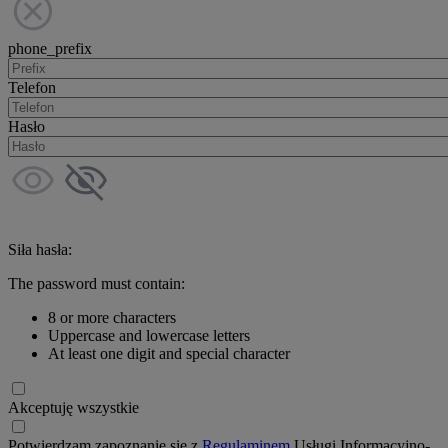
phone_prefix
Telefon
Hasło
Siła hasła:
The password must contain:
8 or more characters
Uppercase and lowercase letters
At least one digit and special character
Akceptuję wszystkie
Potwierdzam zapoznanie się z
Regulaminem
Usługi Informacyjno-