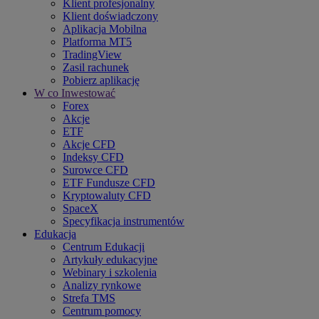
Klient profesjonalny
Klient doświadczony
Aplikacja Mobilna
Platforma MT5
TradingView
Zasil rachunek
Pobierz aplikację
W co Inwestować
Forex
Akcje
ETF
Akcje CFD
Indeksy CFD
Surowce CFD
ETF Fundusze CFD
Kryptowaluty CFD
SpaceX
Specyfikacja instrumentów
Edukacja
Centrum Edukacji
Artykuły edukacyjne
Webinary i szkolenia
Analizy rynkowe
Strefa TMS
Centrum pomocy