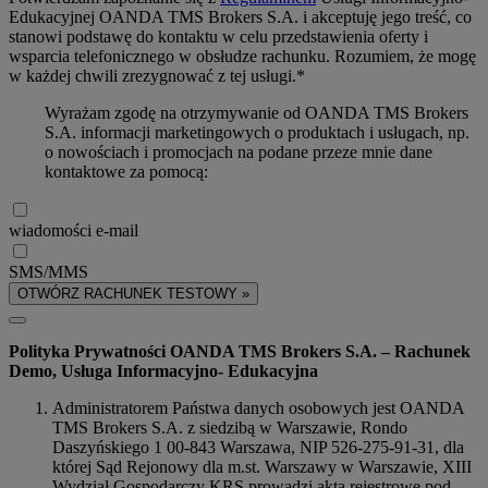
Edukacyjnej OANDA TMS Brokers S.A. i akceptuję jego treść, co
stanowi podstawę do kontaktu w celu przedstawienia oferty i
wsparcia telefonicznego w obsłudze rachunku. Rozumiem, że mogę
w każdej chwili zrezygnować z tej usługi.*
Wyrażam zgodę na otrzymywanie od OANDA TMS Brokers
S.A. informacji marketingowych o produktach i usługach, np.
o nowościach i promocjach na podane przeze mnie dane
kontaktowe za pomocą:
wiadomości e-mail
SMS/MMS
OTWÓRZ RACHUNEK TESTOWY »
Polityka Prywatności OANDA TMS Brokers S.A. – Rachunek
Demo, Usługa Informacyjno- Edukacyjna
Administratorem Państwa danych osobowych jest OANDA
TMS Brokers S.A. z siedzibą w Warszawie, Rondo
Daszyńskiego 1 00-843 Warszawa, NIP 526-275-91-31, dla
której Sąd Rejonowy dla m.st. Warszawy w Warszawie, XIII
Wydział Gospodarczy KRS prowadzi akta rejestrowe pod