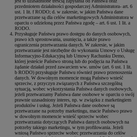
jest to uzasadnione treścią zapytania od Państwa oraz
przedmiotem działalności gospodarczej Administratora- art. 6
ust. 1 lit. f RODO; d. w zakresie, w jakim Państwa dane
przetwarzane są dla celów marketingowych Administratora w
oparciu o udzieloną przez Państwa zgodę – art. 6 ust. 1 lit. a
RODO.
Przysługuje Państwu prawo dostępu do danych osobowych,
prawo ich sprostowania, usunięcia, a także prawo
ograniczenia przetwarzania danych. W zakresie, w jakim
przetwarzanie jest niezbędne do wykonania Umowy o Usługę
Informacyjno-Edukacyjną lub Umowy Rachunku Demo,
której jesteście Państwo stroną lub do podjęcia na Państwa
żądanie działań przed zawarciem ww. umów (art. 6 ust. 1 lit.
b RODO) przysługuje Państwu również prawo przenoszenia
danych. W dowolnym momencie mogą Państwo wnieść
sprzeciw, z przyczyn związanych z Państwa szczególną
sytuacją, wobec wykorzystania Państwa danych osobowych,
jeżeli przetwarzamy Państwa dane osobowe w oparciu o swój
prawnie uzasadniony interes, np. w związku z marketingiem
produktów i usług. Jeżeli Państwa dane osobowe są
przetwarzane na potrzeby marketingu, macie Państwo prawo
w dowolnym momencie wnieść sprzeciw wobec
przetwarzania dotyczących Państwa danych osobowych na
potrzeby takiego marketingu, w tym profilowania. Jeżeli
wniosą Państwo sprzeciw wobec przetwarzania do celów