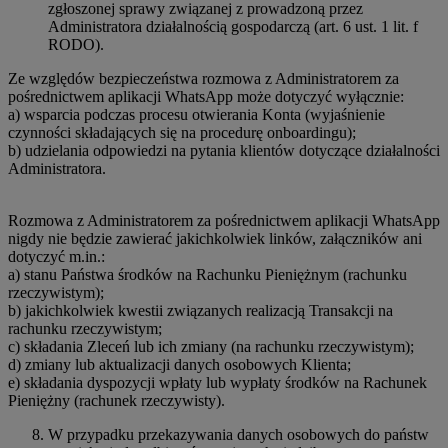
zgłoszonej sprawy związanej z prowadzoną przez
Administratora działalnością gospodarczą (art. 6 ust. 1 lit. f
RODO).
Ze względów bezpieczeństwa rozmowa z Administratorem za
pośrednictwem aplikacji WhatsApp może dotyczyć wyłącznie:
a) wsparcia podczas procesu otwierania Konta (wyjaśnienie
czynności składających się na procedurę onboardingu);
b) udzielania odpowiedzi na pytania klientów dotyczące działalności
Administratora.
Rozmowa z Administratorem za pośrednictwem aplikacji WhatsApp
nigdy nie będzie zawierać jakichkolwiek linków, załączników ani
dotyczyć m.in.:
a) stanu Państwa środków na Rachunku Pieniężnym (rachunku
rzeczywistym);
b) jakichkolwiek kwestii związanych realizacją Transakcji na
rachunku rzeczywistym;
c) składania Zleceń lub ich zmiany (na rachunku rzeczywistym);
d) zmiany lub aktualizacji danych osobowych Klienta;
e) składania dyspozycji wpłaty lub wypłaty środków na Rachunek
Pieniężny (rachunek rzeczywisty).
W przypadku przekazywania danych osobowych do państw