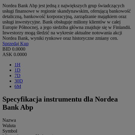
Nordea Bank Abp jest jedną z największych grup świadczących
usługi finansowe w regionie skandynawskim, oferującą bankowość
detaliczną, bankowość korporacyjną, zarządzanie majątkiem oraz
usługi inwestycyjne. Bank obsługuje miliony klientów w całej
Europie Północnej, a jego siedziba główna znajduje się w Finlandii.
Inwestorzy mogą śledzić na wykresie aktualne notowania akcji
Nordea Bank, wyniki rynkowe oraz historyczne zmiany cen.
Sprzedaj
Kup
BID
0.0000
ASK
0.0000
1H
1D
7D
30D
6M
Specyfikacja instrumentu dla Nordea
Bank Abp
Nazwa
Waluta
Symbol