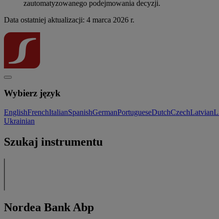
zautomatyzowanego podejmowania decyzji.
Data ostatniej aktualizacji: 4 marca 2026 r.
Wybierz język
English
French
Italian
Spanish
German
Portuguese
Dutch
Czech
Latvian
L
Ukrainian
Szukaj instrumentu
Nordea Bank Abp