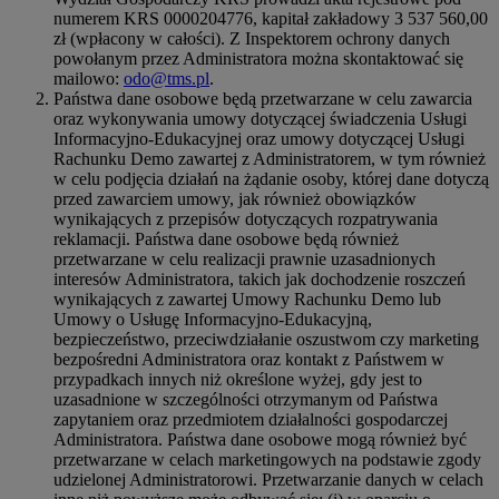
numerem KRS 0000204776, kapitał zakładowy 3 537 560,00
zł (wpłacony w całości). Z Inspektorem ochrony danych
powołanym przez Administratora można skontaktować się
mailowo:
odo@tms.pl
.
Państwa dane osobowe będą przetwarzane w celu zawarcia
oraz wykonywania umowy dotyczącej świadczenia Usługi
Informacyjno-Edukacyjnej oraz umowy dotyczącej Usługi
Rachunku Demo zawartej z Administratorem, w tym również
w celu podjęcia działań na żądanie osoby, której dane dotyczą
przed zawarciem umowy, jak również obowiązków
wynikających z przepisów dotyczących rozpatrywania
reklamacji. Państwa dane osobowe będą również
przetwarzane w celu realizacji prawnie uzasadnionych
interesów Administratora, takich jak dochodzenie roszczeń
wynikających z zawartej Umowy Rachunku Demo lub
Umowy o Usługę Informacyjno-Edukacyjną,
bezpieczeństwo, przeciwdziałanie oszustwom czy marketing
bezpośredni Administratora oraz kontakt z Państwem w
przypadkach innych niż określone wyżej, gdy jest to
uzasadnione w szczególności otrzymanym od Państwa
zapytaniem oraz przedmiotem działalności gospodarczej
Administratora. Państwa dane osobowe mogą również być
przetwarzane w celach marketingowych na podstawie zgody
udzielonej Administratorowi. Przetwarzanie danych w celach