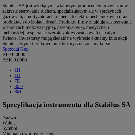
Stabilus SA jest wiodącym światowym producentem rozwiązań w
zakresie sterowania ruchem, specjalizującym się w sprężynach
gazowych, amortyzatorach, napędach elektromechanicznych oraz
produktach do izolacji drgań. Produkty firmy znajdują zastosowanie
w branżach motoryzacyjnej, przemysłowej, medycznej i
meblarskiej, wspierając szeroki zakres zastosowań na całym
świecie. Inwestorzy mogą śledzić na wykresie aktualny kurs akcji
Stabilus, wyniki rynkowe oraz historyczne zmiany kursu.
Sprzedaj
Kup
BID
0.0000
ASK
0.0000
1H
1D
7D
30D
6M
Specyfikacja instrumentu dla Stabilus SA
Nazwa
Waluta
Symbol
Minimalna wartość zlecenia