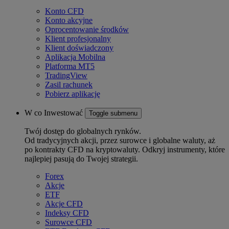
Konto CFD
Konto akcyjne
Oprocentowanie środków
Klient profesjonalny
Klient doświadczony
Aplikacja Mobilna
Platforma MT5
TradingView
Zasil rachunek
Pobierz aplikację
W co Inwestować
Toggle submenu
Twój dostęp do globalnych rynków.
Od tradycyjnych akcji, przez surowce i globalne waluty, aż
po kontrakty CFD na kryptowaluty. Odkryj instrumenty, które
najlepiej pasują do Twojej strategii.
Forex
Akcje
ETF
Akcje CFD
Indeksy CFD
Surowce CFD