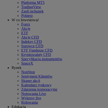
Platforma MT5
TradingView
Zasil rachunek
Pobierz
W co Inwestować
Forex
Akcje
ETF
Akcje CFD
Indeksy CFD
Surowce CFD
ETF Fundusze CFD
Kryptowaluty CFD
Specyfikacja instrumentów
SpaceX
Rynek
NonStop
Sentyment Klientów
Skaner akcji
Kalendarz rynkowy
Zdarzenia korporacyjne
Notowania Live
Wykresy live
Rolowania
Edukacja