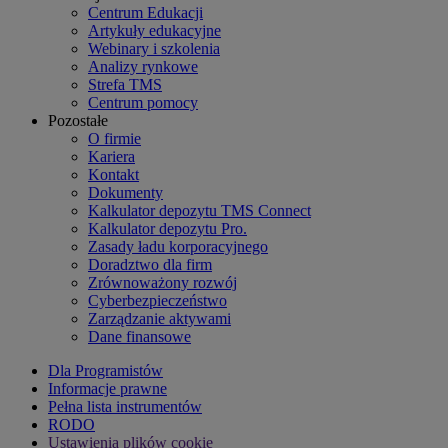
Centrum Edukacji
Artykuły edukacyjne
Webinary i szkolenia
Analizy rynkowe
Strefa TMS
Centrum pomocy
Pozostałe
O firmie
Kariera
Kontakt
Dokumenty
Kalkulator depozytu TMS Connect
Kalkulator depozytu Pro.
Zasady ładu korporacyjnego
Doradztwo dla firm
Zrównoważony rozwój
Cyberbezpieczeństwo
Zarządzanie aktywami
Dane finansowe
Dla Programistów
Informacje prawne
Pełna lista instrumentów
RODO
Ustawienia plików cookie