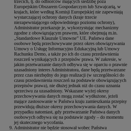
trzecich, tj. do odbiorców mających siedzibę poza
Europejskim Obszarem Gospodarczym lub Szwajcarią, w
krajach, które według Komisji Europejskiej nie zapewniają
wystarczającej ochrony danych (kraje trzecie
niezapewniającego odpowiedniego poziomu ochrony),
Administrator przekazuje je, wykorzystując mechanizmy
zgodne z obowiązującym prawem, które obejmują m.in.
„Standardowe Klauzule Umowne” UE. Państwa dane
osobowe będą przechowywane przez okres obowiązywania
Umowy o Usługę Informacyjno Edukacyjną lub Umowy
Rachunku Demo, a także po ich do czasu przedawnienia
roszczeń wynikających z przepisów prawa. W zakresie, w
jakim przetwarzanie danych odbywa się w oparciu o prawnie
uzasadniony interes Administratora, dane będą przetwarzane
przez czas niezbędny do jego realizacji (w szczególności do
czasu przedawnienia roszczeń na podstawie obowiązujących
przepisów prawa), nie dłużej jednak niż do czasu uznania
sprzeciwu za uzasadniony. Wskazane wyżej okresy
przechowywania danych mogą zostać wydłużone, jeżeli
mające zastosowanie w Państwa kraju zamieszkania przepisy
przewidują dłuższe okresy przechowywania danych. W
przypadku natomiast, gdy przetwarzanie Państwa danych
osobowych odbywa się na podstawie zgody – do momentu
jej skutecznego wycofania.
Administrator nie będzie stosował wobec Państwa