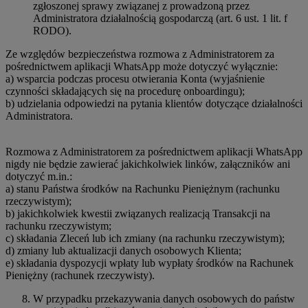
zgłoszonej sprawy związanej z prowadzoną przez
Administratora działalnością gospodarczą (art. 6 ust. 1 lit. f
RODO).
Ze względów bezpieczeństwa rozmowa z Administratorem za
pośrednictwem aplikacji WhatsApp może dotyczyć wyłącznie:
a) wsparcia podczas procesu otwierania Konta (wyjaśnienie
czynności składających się na procedurę onboardingu);
b) udzielania odpowiedzi na pytania klientów dotyczące działalności
Administratora.
Rozmowa z Administratorem za pośrednictwem aplikacji WhatsApp
nigdy nie będzie zawierać jakichkolwiek linków, załączników ani
dotyczyć m.in.:
a) stanu Państwa środków na Rachunku Pieniężnym (rachunku
rzeczywistym);
b) jakichkolwiek kwestii związanych realizacją Transakcji na
rachunku rzeczywistym;
c) składania Zleceń lub ich zmiany (na rachunku rzeczywistym);
d) zmiany lub aktualizacji danych osobowych Klienta;
e) składania dyspozycji wpłaty lub wypłaty środków na Rachunek
Pieniężny (rachunek rzeczywisty).
W przypadku przekazywania danych osobowych do państw