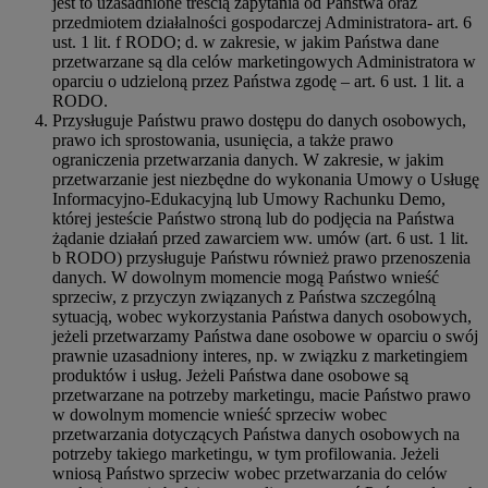
jest to uzasadnione treścią zapytania od Państwa oraz
przedmiotem działalności gospodarczej Administratora- art. 6
ust. 1 lit. f RODO; d. w zakresie, w jakim Państwa dane
przetwarzane są dla celów marketingowych Administratora w
oparciu o udzieloną przez Państwa zgodę – art. 6 ust. 1 lit. a
RODO.
Przysługuje Państwu prawo dostępu do danych osobowych,
prawo ich sprostowania, usunięcia, a także prawo
ograniczenia przetwarzania danych. W zakresie, w jakim
przetwarzanie jest niezbędne do wykonania Umowy o Usługę
Informacyjno-Edukacyjną lub Umowy Rachunku Demo,
której jesteście Państwo stroną lub do podjęcia na Państwa
żądanie działań przed zawarciem ww. umów (art. 6 ust. 1 lit.
b RODO) przysługuje Państwu również prawo przenoszenia
danych. W dowolnym momencie mogą Państwo wnieść
sprzeciw, z przyczyn związanych z Państwa szczególną
sytuacją, wobec wykorzystania Państwa danych osobowych,
jeżeli przetwarzamy Państwa dane osobowe w oparciu o swój
prawnie uzasadniony interes, np. w związku z marketingiem
produktów i usług. Jeżeli Państwa dane osobowe są
przetwarzane na potrzeby marketingu, macie Państwo prawo
w dowolnym momencie wnieść sprzeciw wobec
przetwarzania dotyczących Państwa danych osobowych na
potrzeby takiego marketingu, w tym profilowania. Jeżeli
wniosą Państwo sprzeciw wobec przetwarzania do celów