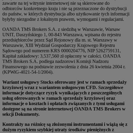
zawarte na tej witrynie internetowej nie są skierowane do
odbiorców konkretnego kraju i nie są przeznaczone do dystrybucji
do państw, w których dystrybucja albo użytkowanie tych informacji
byłyby niezgodne z lokalnym prawem, wymogami i regulacjami.
OANDA TMS Brokers S.A. z siedzibą w Warszawie, Warsaw
UNIT, Daszyńskiego 1, 00-843 Warszawa, wpisana do rejestru
przedsiębiorców przez Sąd Rejonowy dla m. st. Warszawy w
Warszawie, XIII Wydział Gospodarczy Krajowego Rejestru
Sądowego pod numerem KRS 0000204776, NIP 5262759131,
Kapitał zakładowy: 3,537,560 zł opłacony w całości. OANDA
TMS Brokers S.A. podlega nadzorowi Komisji Nadzoru
Finansowego na podstawie zezwolenia z dnia 26 kwietnia 2004 r.
(KPWiG-4021-54-1/2004).
Wariant usługowy Stocks oferowany jest w ramach sprzedaży
krzyżowej wraz z wariantem usługowym CFD. Szczegółowe
informacje dotyczące ryzyk wynikających z poszczególnych
usług oferowanych w ramach sprzedaży krzyżowej oraz
informacje o kosztach i opłatach związanych z tymi usługami
dostępne są na stronie internetowej OANDA TMS Brokers w
sekcji Dokumenty.
Kontrakty na różnicę są złożonymi instrumentami i wiążą się z
dużym ryzykiem szybkiej utraty środków pieniężnych z