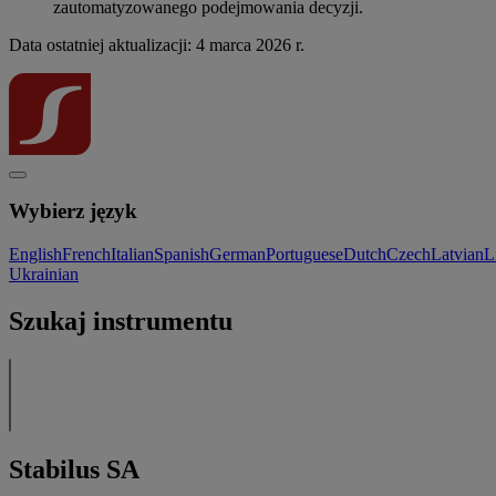
zautomatyzowanego podejmowania decyzji.
Data ostatniej aktualizacji: 4 marca 2026 r.
Wybierz język
English
French
Italian
Spanish
German
Portuguese
Dutch
Czech
Latvian
L
Ukrainian
Szukaj instrumentu
Stabilus SA