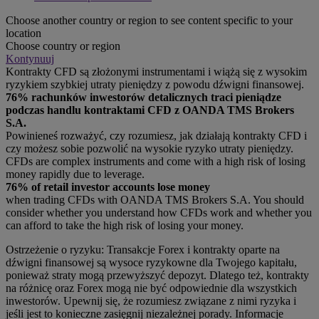
Choose another country or region to see content specific to your
location
Choose country or region
Kontynuuj
Kontrakty CFD są złożonymi instrumentami i wiążą się z wysokim
ryzykiem szybkiej utraty pieniędzy z powodu dźwigni finansowej.
76% rachunków inwestorów detalicznych traci pieniądze
podczas handlu kontraktami CFD z OANDA TMS Brokers
S.A.
Powinieneś rozważyć, czy rozumiesz, jak działają kontrakty CFD i
czy możesz sobie pozwolić na wysokie ryzyko utraty pieniędzy.
CFDs are complex instruments and come with a high risk of losing
money rapidly due to leverage.
76% of retail investor accounts lose money
when trading CFDs with OANDA TMS Brokers S.A. You should
consider whether you understand how CFDs work and whether you
can afford to take the high risk of losing your money.
Ostrzeżenie o ryzyku: Transakcje Forex i kontrakty oparte na
dźwigni finansowej są wysoce ryzykowne dla Twojego kapitału,
ponieważ straty mogą przewyższyć depozyt. Dlatego też, kontrakty
na różnicę oraz Forex mogą nie być odpowiednie dla wszystkich
inwestorów. Upewnij się, że rozumiesz związane z nimi ryzyka i
jeśli jest to konieczne zasięgnij niezależnej porady. Informacje