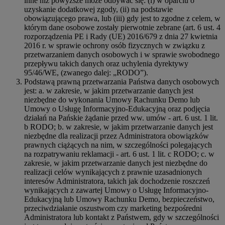
inne niż powyższe może odbywać się: (i) w oparciu o
uzyskanie dodatkowej zgody, (ii) na podstawie
obowiązującego prawa, lub (iii) gdy jest to zgodne z celem, w
którym dane osobowe zostały pierwotnie zebrane (art. 6 ust. 4
rozporządzenia PE i Rady (UE) 2016/679 z dnia 27 kwietnia
2016 r. w sprawie ochrony osób fizycznych w związku z
przetwarzaniem danych osobowych i w sprawie swobodnego
przepływu takich danych oraz uchylenia dyrektywy
95/46/WE, (zwanego dalej: „RODO”).
Podstawą prawną przetwarzania Państwa danych osobowych
jest: a. w zakresie, w jakim przetwarzanie danych jest
niezbędne do wykonania Umowy Rachunku Demo lub
Umowy o Usługę Informacyjno-Edukacyjną oraz podjęcia
działań na Pańskie żądanie przed ww. umów - art. 6 ust. 1 lit.
b RODO; b. w zakresie, w jakim przetwarzanie danych jest
niezbędne dla realizacji przez Administratora obowiązków
prawnych ciążących na nim, w szczególności polegających
na rozpatrywaniu reklamacji - art. 6 ust. 1 lit. c RODO; c. w
zakresie, w jakim przetwarzanie danych jest niezbędne do
realizacji celów wynikających z prawnie uzasadnionych
interesów Administratora, takich jak dochodzenie roszczeń
wynikających z zawartej Umowy o Usługę Informacyjno-
Edukacyjną lub Umowy Rachunku Demo, bezpieczeństwo,
przeciwdziałanie oszustwom czy marketing bezpośredni
Administratora lub kontakt z Państwem, gdy w szczególności