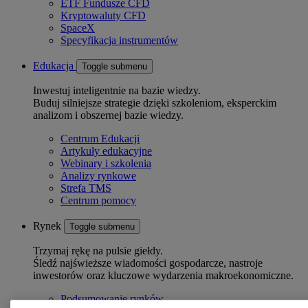
ETF Fundusze CFD
Kryptowaluty CFD
SpaceX
Specyfikacja instrumentów
Edukacja
Toggle submenu
Inwestuj inteligentnie na bazie wiedzy.
Buduj silniejsze strategie dzięki szkoleniom, eksperckim
analizom i obszernej bazie wiedzy.
Centrum Edukacji
Artykuły edukacyjne
Webinary i szkolenia
Analizy rynkowe
Strefa TMS
Centrum pomocy
Rynek
Toggle submenu
Trzymaj rękę na pulsie giełdy.
Śledź najświeższe wiadomości gospodarcze, nastroje
inwestorów oraz kluczowe wydarzenia makroekonomiczne.
Podsumowanie rynków