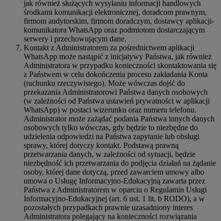
jak również służących wysyłaniu informacji handlowych
środkami komunikacji elektronicznej, doradcom prawnym,
firmom audytorskim, firmom doradczym, dostawcy aplikacji-
komunikatora WhatsApp oraz podmiotom dostarczającym
serwery i przechowującym dane.
Kontakt z Administratorem za pośrednictwem aplikacji
WhatsApp może nastąpić z inicjatywy Państwa, jak również
Administratora w przypadku konieczności skontaktowania się
z Państwem w celu dokończenia procesu zakładania Konta
(rachunku rzeczywistego). Może wówczas dojść do
przekazania Administratorowi Państwa danych osobowych
(w zależności od Państwa ustawień prywatności w aplikacji
WhatsApp) w postaci wizerunku oraz numeru telefonu.
Administrator może zażądać podania Państwa innych danych
osobowych tylko wówczas, gdy będzie to niezbędne do
udzielenia odpowiedzi na Państwa zapytanie lub obsługi
sprawy, której dotyczy kontakt. Podstawą prawną
przetwarzania danych, w zależności od sytuacji, będzie
niezbędność ich przetwarzania do podjęcia działań na żądanie
osoby, której dane dotyczą, przed zawarciem umowy albo
umowa o Usługę Informacyjno-Edukacyjną zawarta przez
Państwa z Administratorem w oparciu o Regulamin Usługi
Informacyjno-Edukacyjnej (art. 6 ust. 1 lit. b RODO), a w
pozostałych przypadkach prawnie uzasadniony interes
Administratora polegający na konieczności rozwiązania