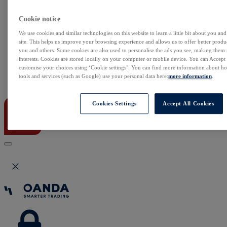
NonStop
Notowania Live
Cookie notice
Sezon wyników w USA
Skaner akcji
We use cookies and similar technologies on this website to learn a little bit about you an
Kalendarz rynkowy
site. This helps us improve your browsing experience and allows us to offer better produc
Zdarzenia korporacyjne
you and others. Some cookies are also used to personalise the ads you see, making them
Sentyment Klientów
interests. Cookies are stored locally on your computer or mobile device. You can Accept o
Rolowania
customise your choices using ‘Cookie settings’. You can find more information about 
tools and services (such as Google) use your personal data here:
more information
.
Kontakt
Cookies Settings
Accept All Cookies