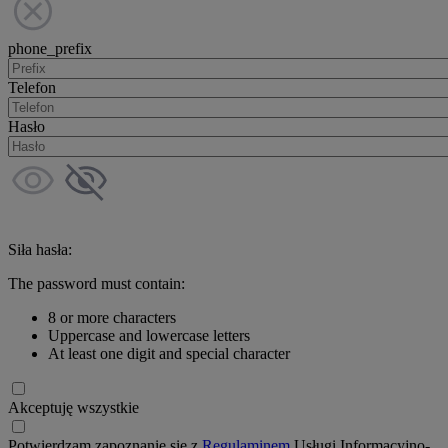
phone_prefix
Telefon
Hasło
Siła hasła:
The password must contain:
8 or more characters
Uppercase and lowercase letters
At least one digit and special character
Akceptuję wszystkie
Potwierdzam zapoznanie się z
Regulaminem
Usługi Informacyjno-