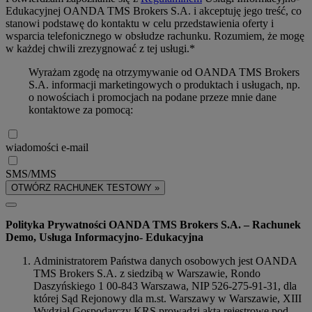
Edukacyjnej OANDA TMS Brokers S.A. i akceptuję jego treść, co
stanowi podstawę do kontaktu w celu przedstawienia oferty i
wsparcia telefonicznego w obsłudze rachunku. Rozumiem, że mogę
w każdej chwili zrezygnować z tej usługi.*
Wyrażam zgodę na otrzymywanie od OANDA TMS Brokers
S.A. informacji marketingowych o produktach i usługach, np.
o nowościach i promocjach na podane przeze mnie dane
kontaktowe za pomocą:
wiadomości e-mail
SMS/MMS
OTWÓRZ RACHUNEK TESTOWY »
Polityka Prywatności OANDA TMS Brokers S.A. – Rachunek
Demo, Usługa Informacyjno- Edukacyjna
Administratorem Państwa danych osobowych jest OANDA
TMS Brokers S.A. z siedzibą w Warszawie, Rondo
Daszyńskiego 1 00-843 Warszawa, NIP 526-275-91-31, dla
której Sąd Rejonowy dla m.st. Warszawy w Warszawie, XIII
Wydział Gospodarczy KRS prowadzi akta rejestrowe pod