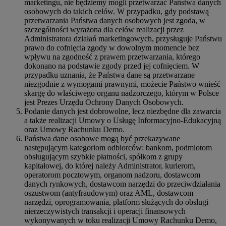
marketingu, nie będziemy mogli przetwarzać Państwa danych
osobowych do takich celów. W przypadku, gdy podstawą
przetwarzania Państwa danych osobowych jest zgoda, w
szczególności wyrażona dla celów realizacji przez
Administratora działań marketingowych, przysługuje Państwu
prawo do cofnięcia zgody w dowolnym momencie bez
wpływu na zgodność z prawem przetwarzania, którego
dokonano na podstawie zgody przed jej cofnięciem. W
przypadku uznania, że Państwa dane są przetwarzane
niezgodnie z wymogami prawnymi, możecie Państwo wnieść
skargę do właściwego organu nadzorczego, którym w Polsce
jest Prezes Urzędu Ochrony Danych Osobowych.
Podanie danych jest dobrowolne, lecz niezbędne dla zawarcia
a także realizacji Umowy o Usługę Informacyjno-Edukacyjną
oraz Umowy Rachunku Demo.
Państwa dane osobowe mogą być przekazywane
następującym kategoriom odbiorców: bankom, podmiotom
obsługującym szybkie płatności, spółkom z grupy
kapitałowej, do której należy Administrator, kurierom,
operatorom pocztowym, organom nadzoru, dostawcom
danych rynkowych, dostawcom narzędzi do przeciwdziałania
oszustwom (antyfraudowym) oraz AML, dostawcom
narzędzi, oprogramowania, platform służących do obsługi
nierzeczywistych transakcji i operacji finansowych
wykonywanych w toku realizacji Umowy Rachunku Demo,