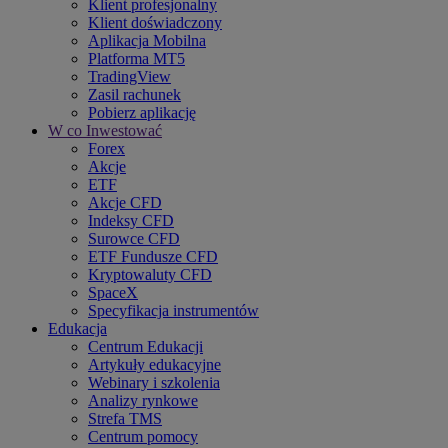
Klient profesjonalny
Klient doświadczony
Aplikacja Mobilna
Platforma MT5
TradingView
Zasil rachunek
Pobierz aplikację
W co Inwestować
Forex
Akcje
ETF
Akcje CFD
Indeksy CFD
Surowce CFD
ETF Fundusze CFD
Kryptowaluty CFD
SpaceX
Specyfikacja instrumentów
Edukacja
Centrum Edukacji
Artykuły edukacyjne
Webinary i szkolenia
Analizy rynkowe
Strefa TMS
Centrum pomocy