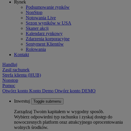
Rynek
Podsumowanie rynków
NonStop
Notowania Live
Sezon wyników w USA
Skaner akcji
Kalendarz rynkowy
Zdarzenia korporacyjne
Sentyment Klientów
Rolowania
Kontakt
Handluj
Zasil rachunek
Strefa klienta (HUB)
Nonstop
Pomoc
Otwórz konto
Konto
Demo
Otwórz konto DEMO
Inwestuj
Toggle submenu
Zarządzaj Twoim kapitałem w wygodny sposób.
Wybierz odpowiedni typ rachunku i zyskaj dostęp do
nowoczesnych platform oraz atrakcyjnego oprocentowania
wolnych środków.