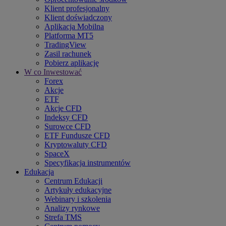
Klient profesjonalny
Klient doświadczony
Aplikacja Mobilna
Platforma MT5
TradingView
Zasil rachunek
Pobierz aplikację
W co Inwestować
Forex
Akcje
ETF
Akcje CFD
Indeksy CFD
Surowce CFD
ETF Fundusze CFD
Kryptowaluty CFD
SpaceX
Specyfikacja instrumentów
Edukacja
Centrum Edukacji
Artykuły edukacyjne
Webinary i szkolenia
Analizy rynkowe
Strefa TMS