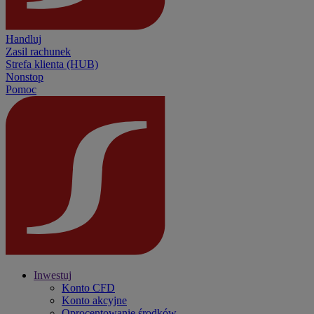
Handluj
Zasil rachunek
Strefa klienta (HUB)
Nonstop
Pomoc
Inwestuj
Konto CFD
Konto akcyjne
Oprocentowanie środków