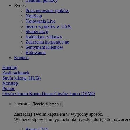
Centrum pomocy
Rynek
Podsumowanie rynków
NonStop
Notowania Live
Sezon wyników w USA
Skaner akcji
Kalendarz rynkowy
Zdarzenia korporacyjne
Sentyment Klientów
Rolowania
Kontakt
Handluj
Zasil rachunek
Strefa klienta (HUB)
Nonstop
Pomoc
Otwórz konto
Konto
Demo
Otwórz konto DEMO
Inwestuj
Toggle submenu
Zarządzaj Twoim kapitałem w wygodny sposób.
Wybierz odpowiedni typ rachunku i zyskaj dostęp do nowocze
Konto CFD