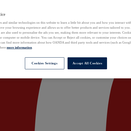
ice
 and similar technologies on this website to learn a little bit about you and how you interact with
ove your browsing experience and allows us to offer better products and services tailored to you 
are also used to personalise the ads you see, making them more relevant to your interests. Cookie
ur computer or mobile device. You can Accept or Reject all cookies, or customise your choices u
u can find more information about how OANDA and third party tools and services (such as Googl
 here:
more information
.
Cookies Settings
Accept All Cookies