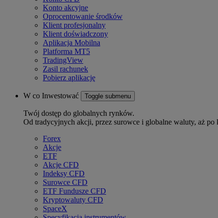
Konto akcyjne
Oprocentowanie środków
Klient profesjonalny
Klient doświadczony
Aplikacja Mobilna
Platforma MT5
TradingView
Zasil rachunek
Pobierz aplikację
W co Inwestować
Toggle submenu
Twój dostęp do globalnych rynków.
Od tradycyjnych akcji, przez surowce i globalne waluty, aż po 
Forex
Akcje
ETF
Akcje CFD
Indeksy CFD
Surowce CFD
ETF Fundusze CFD
Kryptowaluty CFD
SpaceX
Specyfikacja instrumentów