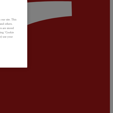
 our site. This
and others.
s are stored
sing ‘Cookie
e) use your