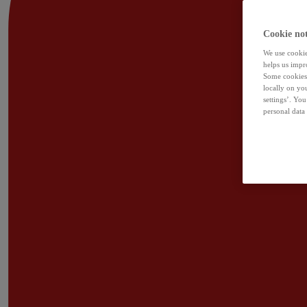
Cookie not
We use cookies
helps us impr
Some cookies 
locally on yo
settings’. Yo
personal data