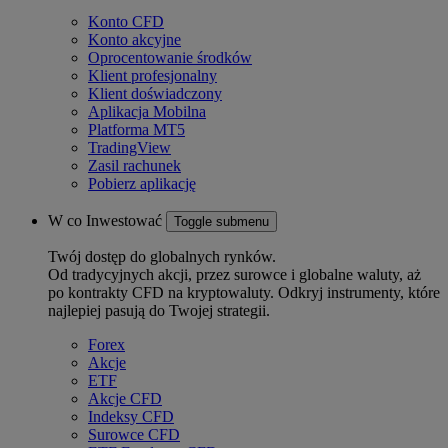
Konto CFD
Konto akcyjne
Oprocentowanie środków
Klient profesjonalny
Klient doświadczony
Aplikacja Mobilna
Platforma MT5
TradingView
Zasil rachunek
Pobierz aplikację
W co Inwestować
Toggle submenu
Twój dostęp do globalnych rynków.
Od tradycyjnych akcji, przez surowce i globalne waluty, aż
po kontrakty CFD na kryptowaluty. Odkryj instrumenty, które
najlepiej pasują do Twojej strategii.
Forex
Akcje
ETF
Akcje CFD
Indeksy CFD
Surowce CFD