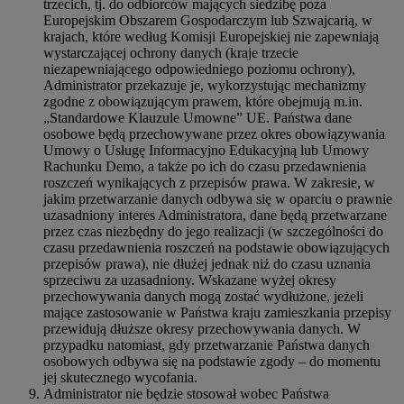
trzecich, tj. do odbiorców mających siedzibę poza
Europejskim Obszarem Gospodarczym lub Szwajcarią, w
krajach, które według Komisji Europejskiej nie zapewniają
wystarczającej ochrony danych (kraje trzecie
niezapewniającego odpowiedniego poziomu ochrony),
Administrator przekazuje je, wykorzystując mechanizmy
zgodne z obowiązującym prawem, które obejmują m.in.
„Standardowe Klauzule Umowne” UE. Państwa dane
osobowe będą przechowywane przez okres obowiązywania
Umowy o Usługę Informacyjno Edukacyjną lub Umowy
Rachunku Demo, a także po ich do czasu przedawnienia
roszczeń wynikających z przepisów prawa. W zakresie, w
jakim przetwarzanie danych odbywa się w oparciu o prawnie
uzasadniony interes Administratora, dane będą przetwarzane
przez czas niezbędny do jego realizacji (w szczególności do
czasu przedawnienia roszczeń na podstawie obowiązujących
przepisów prawa), nie dłużej jednak niż do czasu uznania
sprzeciwu za uzasadniony. Wskazane wyżej okresy
przechowywania danych mogą zostać wydłużone, jeżeli
mające zastosowanie w Państwa kraju zamieszkania przepisy
przewidują dłuższe okresy przechowywania danych. W
przypadku natomiast, gdy przetwarzanie Państwa danych
osobowych odbywa się na podstawie zgody – do momentu
jej skutecznego wycofania.
Administrator nie będzie stosował wobec Państwa