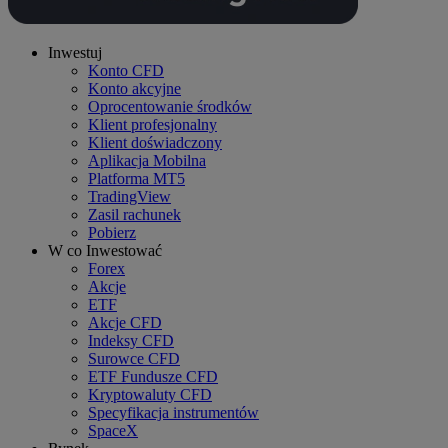
Inwestuj
Konto CFD
Konto akcyjne
Oprocentowanie środków
Klient profesjonalny
Klient doświadczony
Aplikacja Mobilna
Platforma MT5
TradingView
Zasil rachunek
Pobierz
W co Inwestować
Forex
Akcje
ETF
Akcje CFD
Indeksy CFD
Surowce CFD
ETF Fundusze CFD
Kryptowaluty CFD
Specyfikacja instrumentów
SpaceX