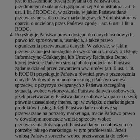
jest to uzasadnione treścią zapytania od Państwa oraz
przedmiotem działalności gospodarczej Administratora- art. 6
ust. 1 lit. f RODO; d. w zakresie, w jakim Państwa dane
przetwarzane są dla celów marketingowych Administratora w
oparciu o udzieloną przez Państwa zgodę – art. 6 ust. 1 lit. a
RODO.
Przysługuje Państwu prawo dostępu do danych osobowych,
prawo ich sprostowania, usunięcia, a także prawo
ograniczenia przetwarzania danych. W zakresie, w jakim
przetwarzanie jest niezbędne do wykonania Umowy o Usługę
Informacyjno-Edukacyjną lub Umowy Rachunku Demo,
której jesteście Państwo stroną lub do podjęcia na Państwa
żądanie działań przed zawarciem ww. umów (art. 6 ust. 1 lit.
b RODO) przysługuje Państwu również prawo przenoszenia
danych. W dowolnym momencie mogą Państwo wnieść
sprzeciw, z przyczyn związanych z Państwa szczególną
sytuacją, wobec wykorzystania Państwa danych osobowych,
jeżeli przetwarzamy Państwa dane osobowe w oparciu o swój
prawnie uzasadniony interes, np. w związku z marketingiem
produktów i usług. Jeżeli Państwa dane osobowe są
przetwarzane na potrzeby marketingu, macie Państwo prawo
w dowolnym momencie wnieść sprzeciw wobec
przetwarzania dotyczących Państwa danych osobowych na
potrzeby takiego marketingu, w tym profilowania. Jeżeli
wniosą Państwo sprzeciw wobec przetwarzania do celów