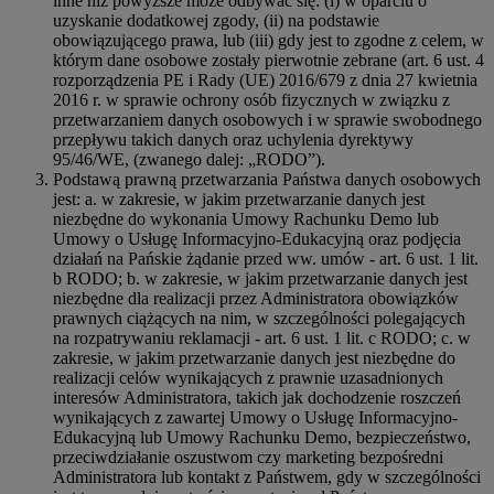
inne niż powyższe może odbywać się: (i) w oparciu o
uzyskanie dodatkowej zgody, (ii) na podstawie
obowiązującego prawa, lub (iii) gdy jest to zgodne z celem, w
którym dane osobowe zostały pierwotnie zebrane (art. 6 ust. 4
rozporządzenia PE i Rady (UE) 2016/679 z dnia 27 kwietnia
2016 r. w sprawie ochrony osób fizycznych w związku z
przetwarzaniem danych osobowych i w sprawie swobodnego
przepływu takich danych oraz uchylenia dyrektywy
95/46/WE, (zwanego dalej: „RODO”).
Podstawą prawną przetwarzania Państwa danych osobowych
jest: a. w zakresie, w jakim przetwarzanie danych jest
niezbędne do wykonania Umowy Rachunku Demo lub
Umowy o Usługę Informacyjno-Edukacyjną oraz podjęcia
działań na Pańskie żądanie przed ww. umów - art. 6 ust. 1 lit.
b RODO; b. w zakresie, w jakim przetwarzanie danych jest
niezbędne dla realizacji przez Administratora obowiązków
prawnych ciążących na nim, w szczególności polegających
na rozpatrywaniu reklamacji - art. 6 ust. 1 lit. c RODO; c. w
zakresie, w jakim przetwarzanie danych jest niezbędne do
realizacji celów wynikających z prawnie uzasadnionych
interesów Administratora, takich jak dochodzenie roszczeń
wynikających z zawartej Umowy o Usługę Informacyjno-
Edukacyjną lub Umowy Rachunku Demo, bezpieczeństwo,
przeciwdziałanie oszustwom czy marketing bezpośredni
Administratora lub kontakt z Państwem, gdy w szczególności