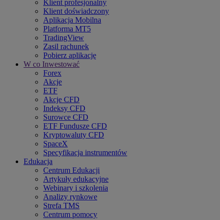
Klient profesjonalny
Klient doświadczony
Aplikacja Mobilna
Platforma MT5
TradingView
Zasil rachunek
Pobierz aplikację
W co Inwestować
Forex
Akcje
ETF
Akcje CFD
Indeksy CFD
Surowce CFD
ETF Fundusze CFD
Kryptowaluty CFD
SpaceX
Specyfikacja instrumentów
Edukacja
Centrum Edukacji
Artykuły edukacyjne
Webinary i szkolenia
Analizy rynkowe
Strefa TMS
Centrum pomocy