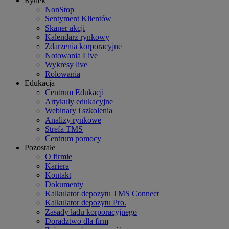
Rynek
NonStop
Sentyment Klientów
Skaner akcji
Kalendarz rynkowy
Zdarzenia korporacyjne
Notowania Live
Wykresy live
Rolowania
Edukacja
Centrum Edukacji
Artykuły edukacyjne
Webinary i szkolenia
Analizy rynkowe
Strefa TMS
Centrum pomocy
Pozostałe
O firmie
Kariera
Kontakt
Dokumenty
Kalkulator depozytu TMS Connect
Kalkulator depozytu Pro.
Zasady ładu korporacyjnego
Doradztwo dla firm