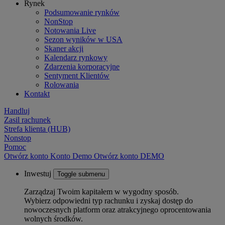
Rynek
Podsumowanie rynków
NonStop
Notowania Live
Sezon wyników w USA
Skaner akcji
Kalendarz rynkowy
Zdarzenia korporacyjne
Sentyment Klientów
Rolowania
Kontakt
Handluj
Zasil rachunek
Strefa klienta (HUB)
Nonstop
Pomoc
Otwórz konto
Konto
Demo
Otwórz konto DEMO
Inwestuj
Toggle submenu
Zarządzaj Twoim kapitałem w wygodny sposób.
Wybierz odpowiedni typ rachunku i zyskaj dostęp do
nowoczesnych platform oraz atrakcyjnego oprocentowania
wolnych środków.