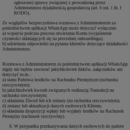
zgłoszonej sprawy związanej z prowadzoną przez
Administratora działalnością gospodarczą (art. 6 ust. 1 lit. f
RODO).
Ze względów bezpieczeństwa rozmowa z Administratorem za
pośrednictwem aplikacji WhatsApp może dotyczyć wyłącznie:
a) wsparcia podczas procesu otwierania Konta (wyjaśnienie
czynności składających się na procedurę onboardingu);
b) udzielania odpowiedzi na pytania klientów dotyczące działalności
Administratora.
Rozmowa z Administratorem za pośrednictwem aplikacji WhatsApp
nigdy nie będzie zawierać jakichkolwiek linków, załączników ani
dotyczyć m.in.:
a) stanu Państwa środków na Rachunku Pieniężnym (rachunku
rzeczywistym);
b) jakichkolwiek kwestii związanych realizacją Transakcji na
rachunku rzeczywistym;
c) składania Zleceń lub ich zmiany (na rachunku rzeczywistym);
d) zmiany lub aktualizacji danych osobowych Klienta;
e) składania dyspozycji wpłaty lub wypłaty środków na Rachunek
Pieniężny (rachunek rzeczywisty).
W przypadku przekazywania danych osobowych do państw