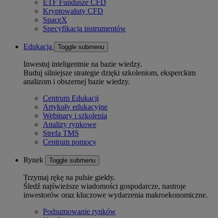
ETF Fundusze CFD
Kryptowaluty CFD
SpaceX
Specyfikacja instrumentów
Edukacja
Toggle submenu
Inwestuj inteligentnie na bazie wiedzy.
Buduj silniejsze strategie dzięki szkoleniom, eksperckim
analizom i obszernej bazie wiedzy.
Centrum Edukacji
Artykuły edukacyjne
Webinary i szkolenia
Analizy rynkowe
Strefa TMS
Centrum pomocy
Rynek
Toggle submenu
Trzymaj rękę na pulsie giełdy.
Śledź najświeższe wiadomości gospodarcze, nastroje
inwestorów oraz kluczowe wydarzenia makroekonomiczne.
Podsumowanie rynków