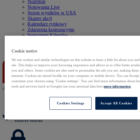
NonStop
Notowania Live
Sezon wyników w USA
Skaner akcji
Kalendarz rynkowy
Zdarzenia korporacyjne
Sentyment Klientów
Rolowania
Cookie notice
Kontakt
We use cookies and similar technologies on this website to learn a little bit about you an
site. This helps us improve your browsing experience and allows us to offer better produc
you and others. Some cookies are also used to personalise the ads you see, making them
interests. Cookies are stored locally on your computer or mobile device. You can Accept o
customise your choices using ‘Cookie settings’. You can find more information about 
tools and services (such as Google) use your personal data here:
more information
.
Cookies Settings
Accept All Cookies