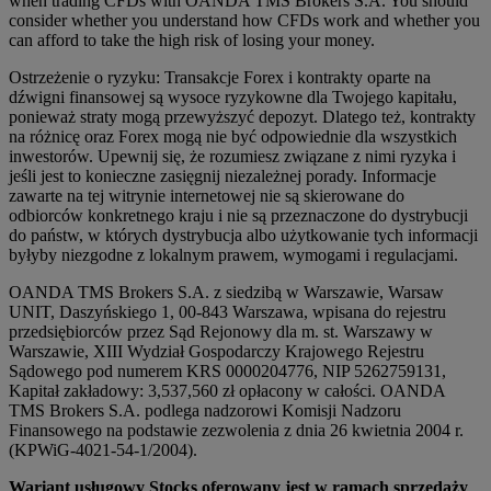
when trading CFDs with OANDA TMS Brokers S.A. You should
consider whether you understand how CFDs work and whether you
can afford to take the high risk of losing your money.
Ostrzeżenie o ryzyku: Transakcje Forex i kontrakty oparte na
dźwigni finansowej są wysoce ryzykowne dla Twojego kapitału,
ponieważ straty mogą przewyższyć depozyt. Dlatego też, kontrakty
na różnicę oraz Forex mogą nie być odpowiednie dla wszystkich
inwestorów. Upewnij się, że rozumiesz związane z nimi ryzyka i
jeśli jest to konieczne zasięgnij niezależnej porady. Informacje
zawarte na tej witrynie internetowej nie są skierowane do
odbiorców konkretnego kraju i nie są przeznaczone do dystrybucji
do państw, w których dystrybucja albo użytkowanie tych informacji
byłyby niezgodne z lokalnym prawem, wymogami i regulacjami.
OANDA TMS Brokers S.A. z siedzibą w Warszawie, Warsaw
UNIT, Daszyńskiego 1, 00-843 Warszawa, wpisana do rejestru
przedsiębiorców przez Sąd Rejonowy dla m. st. Warszawy w
Warszawie, XIII Wydział Gospodarczy Krajowego Rejestru
Sądowego pod numerem KRS 0000204776, NIP 5262759131,
Kapitał zakładowy: 3,537,560 zł opłacony w całości. OANDA
TMS Brokers S.A. podlega nadzorowi Komisji Nadzoru
Finansowego na podstawie zezwolenia z dnia 26 kwietnia 2004 r.
(KPWiG-4021-54-1/2004).
Wariant usługowy Stocks oferowany jest w ramach sprzedaży