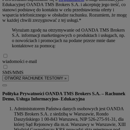
Edukacyjnej OANDA TMS Brokers S.A. i akceptuję jego treść, co
stanowi podstawę do kontaktu w celu przedstawienia oferty i
wsparcia telefonicznego w obsłudze rachunku. Rozumiem, że mogę
w każdej chwili zrezygnować z tej usługi.*
Wyrażam zgodę na otrzymywanie od OANDA TMS Brokers
S.A. informacji marketingowych o produktach i usługach, np.
o nowościach i promocjach na podane przeze mnie dane
kontaktowe za pomocą:
wiadomości e-mail
SMS/MMS
OTWÓRZ RACHUNEK TESTOWY »
Polityka Prywatności OANDA TMS Brokers S.A. – Rachunek
Demo, Usługa Informacyjno- Edukacyjna
Administratorem Państwa danych osobowych jest OANDA
TMS Brokers S.A. z siedzibą w Warszawie, Rondo
Daszyńskiego 1 00-843 Warszawa, NIP 526-275-91-31, dla
której Sąd Rejonowy dla m.st. Warszawy w Warszawie, XIII
Wydział Gospodarczy KRS prowadzi akta rejestrowe pod