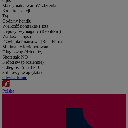
Opis
Maksymalna wartość zlecenia
Krok transakcji
Typ
Godziny handlu
Wielkość kontraktu/1 lota
Depozyt wymagany (Retail/Pro)
Wartość 1 pipsa
Dźwignia finansowa (Retail/Pro)
Minimalny krok notowań
Długi swap (dziennie)
Short sale
NO
Krótki swap (dziennie)
Odległosć SL i TP
0
3-dniowy swap (data)
Otwórz konto
Polska