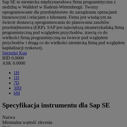
Sap SE to niemiecka międzynarodowa firma programistyczna z
siedzibą w Walldorf w Badenii-Wirtembergii. Tworzy
oprogramowanie dla przedsiębiorstw do zarządzania operacjami
biznesowymi i relacjami z klientami. Firma jest wiodącym na
świecie dostawcą oprogramowania do planowania zasobów
przedsiębiorstwa (ERP). SAP jest największą nieamerykańską firmą
programistyczną pod względem przychodów, trzecią co do
wielkości firmą programistyczną na świecie pod względem
przychodów i drugą co do wielkości niemiecką firmą pod względem
kapitalizacji rynkowej.
Sprzedaj
Kup
BID
0.0000
ASK
0.0000
1H
1D
7D
30D
6M
Specyfikacja instrumentu dla Sap SE
Nazwa
Minimalna wartość zlecenia