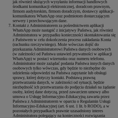
jak również służących wysyłaniu informacji handlowych
środkami komunikacji elektronicznej, doradcom prawnym,
firmom audytorskim, firmom doradczym, dostawcy aplikacji-
komunikatora WhatsApp oraz podmiotom dostarczającym
serwery i przechowującym dane.
Kontakt z Administratorem za pośrednictwem aplikacji
WhatsApp może nastąpić z inicjatywy Państwa, jak również
Administratora w przypadku konieczności skontaktowania się
z Państwem w celu dokończenia procesu zakładania Konta
(rachunku rzeczywistego). Może wówczas dojść do
przekazania Administratorowi Państwa danych osobowych
(w zależności od Państwa ustawień prywatności w aplikacji
WhatsApp) w postaci wizerunku oraz numeru telefonu.
Administrator może zażądać podania Państwa innych danych
osobowych tylko wówczas, gdy będzie to niezbędne do
udzielenia odpowiedzi na Państwa zapytanie lub obsługi
sprawy, której dotyczy kontakt. Podstawą prawną
przetwarzania danych, w zależności od sytuacji, będzie
niezbędność ich przetwarzania do podjęcia działań na żądanie
osoby, której dane dotyczą, przed zawarciem umowy albo
umowa o Usługę Informacyjno-Edukacyjną zawarta przez
Państwa z Administratorem w oparciu o Regulamin Usługi
Informacyjno-Edukacyjnej (art. 6 ust. 1 lit. b RODO), a w
pozostałych przypadkach prawnie uzasadniony interes
Administratora polegający na konieczności rozwiązania