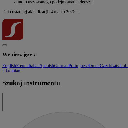
zautomatyzowanego podejmowania decyzji.
Data ostatniej aktualizacji: 4 marca 2026 r.
Wybierz język
English
French
Italian
Spanish
German
Portuguese
Dutch
Czech
Latvian
L
Ukrainian
Szukaj instrumentu