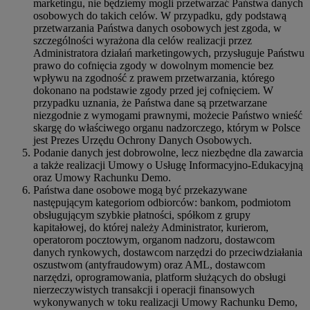
marketingu, nie będziemy mogli przetwarzać Państwa danych
osobowych do takich celów. W przypadku, gdy podstawą
przetwarzania Państwa danych osobowych jest zgoda, w
szczególności wyrażona dla celów realizacji przez
Administratora działań marketingowych, przysługuje Państwu
prawo do cofnięcia zgody w dowolnym momencie bez
wpływu na zgodność z prawem przetwarzania, którego
dokonano na podstawie zgody przed jej cofnięciem. W
przypadku uznania, że Państwa dane są przetwarzane
niezgodnie z wymogami prawnymi, możecie Państwo wnieść
skargę do właściwego organu nadzorczego, którym w Polsce
jest Prezes Urzędu Ochrony Danych Osobowych.
Podanie danych jest dobrowolne, lecz niezbędne dla zawarcia
a także realizacji Umowy o Usługę Informacyjno-Edukacyjną
oraz Umowy Rachunku Demo.
Państwa dane osobowe mogą być przekazywane
następującym kategoriom odbiorców: bankom, podmiotom
obsługującym szybkie płatności, spółkom z grupy
kapitałowej, do której należy Administrator, kurierom,
operatorom pocztowym, organom nadzoru, dostawcom
danych rynkowych, dostawcom narzędzi do przeciwdziałania
oszustwom (antyfraudowym) oraz AML, dostawcom
narzędzi, oprogramowania, platform służących do obsługi
nierzeczywistych transakcji i operacji finansowych
wykonywanych w toku realizacji Umowy Rachunku Demo,