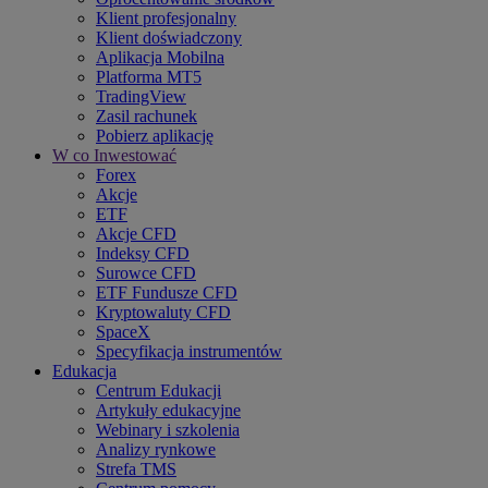
Klient profesjonalny
Klient doświadczony
Aplikacja Mobilna
Platforma MT5
TradingView
Zasil rachunek
Pobierz aplikację
W co Inwestować
Forex
Akcje
ETF
Akcje CFD
Indeksy CFD
Surowce CFD
ETF Fundusze CFD
Kryptowaluty CFD
SpaceX
Specyfikacja instrumentów
Edukacja
Centrum Edukacji
Artykuły edukacyjne
Webinary i szkolenia
Analizy rynkowe
Strefa TMS