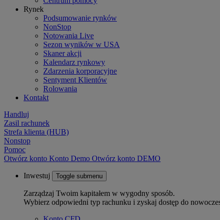
Centrum pomocy
Rynek
Podsumowanie rynków
NonStop
Notowania Live
Sezon wyników w USA
Skaner akcji
Kalendarz rynkowy
Zdarzenia korporacyjne
Sentyment Klientów
Rolowania
Kontakt
Handluj
Zasil rachunek
Strefa klienta (HUB)
Nonstop
Pomoc
Otwórz konto
Konto
Demo
Otwórz konto DEMO
Inwestuj
Toggle submenu
Zarządzaj Twoim kapitałem w wygodny sposób.
Wybierz odpowiedni typ rachunku i zyskaj dostęp do nowocze
Konto CFD