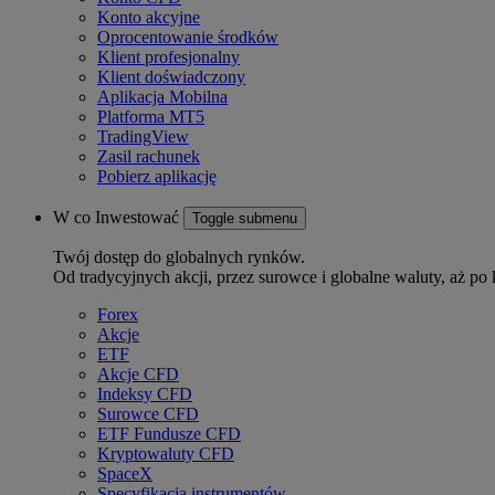
Konto akcyjne
Oprocentowanie środków
Klient profesjonalny
Klient doświadczony
Aplikacja Mobilna
Platforma MT5
TradingView
Zasil rachunek
Pobierz aplikację
W co Inwestować
Toggle submenu
Twój dostęp do globalnych rynków.
Od tradycyjnych akcji, przez surowce i globalne waluty, aż po 
Forex
Akcje
ETF
Akcje CFD
Indeksy CFD
Surowce CFD
ETF Fundusze CFD
Kryptowaluty CFD
SpaceX
Specyfikacja instrumentów