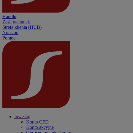
Handluj
Zasil rachunek
Strefa klienta (HUB)
Nonstop
Pomoc
Inwestuj
Konto CFD
Konto akcyjne
Oprocentowanie środków