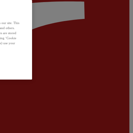
 our site. This
and others.
s are stored
sing ‘Cookie
e) use your