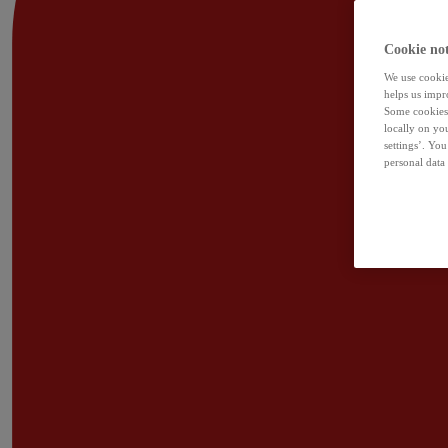
Cookie not
We use cookies
helps us impr
Some cookies 
locally on yo
settings’. Yo
personal data