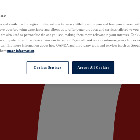
ice
 and similar technologies on this website to learn a little bit about you and how you interact with
ove your browsing experience and allows us to offer better products and services tailored to you 
are also used to personalise the ads you see, making them more relevant to your interests. Cookie
ur computer or mobile device. You can Accept or Reject all cookies, or customise your choices u
u can find more information about how OANDA and third party tools and services (such as Googl
 here:
more information
.
Cookies Settings
Accept All Cookies