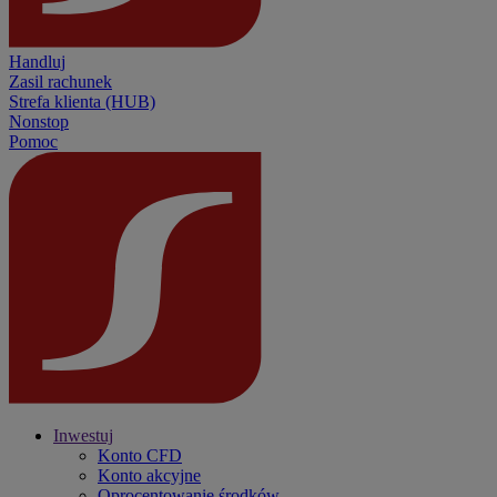
Handluj
Zasil rachunek
Strefa klienta (HUB)
Nonstop
Pomoc
Inwestuj
Konto CFD
Konto akcyjne
Oprocentowanie środków