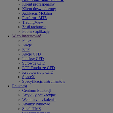
Klient profesjonalny
Klient doświadczony
Aplikacja Mobilna
Platforma MT5
TradingView
Zasil rachunek
Pobierz aplikację
W co Inwestować
Forex
Akcje
ETF
Akcje CFD
Indeksy CFD
Surowce CFD
ETF Fundusze CFD
Kryptowaluty CFD
SpaceX
Specyfikacja instrumentów
Edukacja
Centrum Edukacji
Artykuły edukacyjne
Webinary i szkolenia
Analizy rynkowe
Strefa TMS