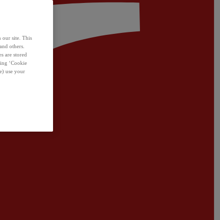
 our site. This
and others.
s are stored
sing ‘Cookie
e) use your