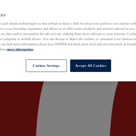
ice
 and similar technologies on this website to learn a little bit about you and how you interact with
ove your browsing experience and allows us to offer better products and services tailored to you 
are also used to personalise the ads you see, making them more relevant to your interests. Cookie
ur computer or mobile device. You can Accept or Reject all cookies, or customise your choices u
u can find more information about how OANDA and third party tools and services (such as Googl
 here:
more information
.
Cookies Settings
Accept All Cookies