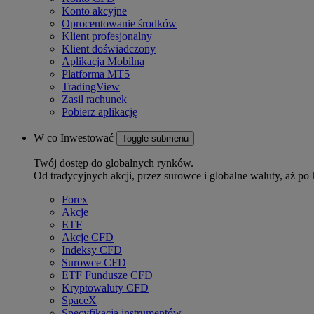
Konto akcyjne
Oprocentowanie środków
Klient profesjonalny
Klient doświadczony
Aplikacja Mobilna
Platforma MT5
TradingView
Zasil rachunek
Pobierz aplikację
W co Inwestować
Toggle submenu
Twój dostęp do globalnych rynków.
Od tradycyjnych akcji, przez surowce i globalne waluty, aż po 
Forex
Akcje
ETF
Akcje CFD
Indeksy CFD
Surowce CFD
ETF Fundusze CFD
Kryptowaluty CFD
SpaceX
Specyfikacja instrumentów