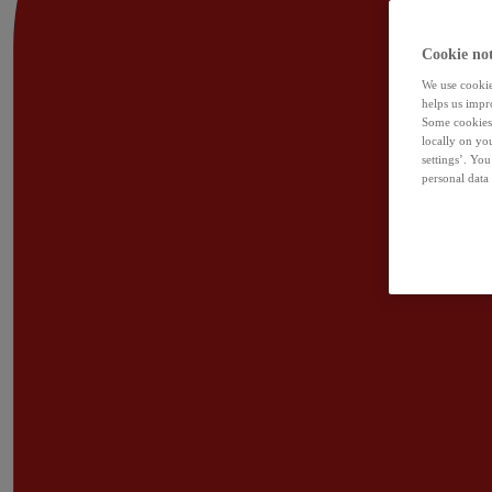
Cookie not
We use cookies
helps us impr
Some cookies 
locally on yo
settings’. Yo
personal data