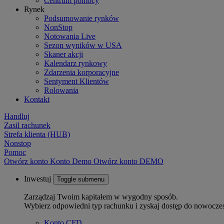
Centrum pomocy
Rynek
Podsumowanie rynków
NonStop
Notowania Live
Sezon wyników w USA
Skaner akcji
Kalendarz rynkowy
Zdarzenia korporacyjne
Sentyment Klientów
Rolowania
Kontakt
Handluj
Zasil rachunek
Strefa klienta (HUB)
Nonstop
Pomoc
Otwórz konto
Konto
Demo
Otwórz konto DEMO
Inwestuj
Toggle submenu
Zarządzaj Twoim kapitałem w wygodny sposób.
Wybierz odpowiedni typ rachunku i zyskaj dostęp do nowocze
Konto CFD