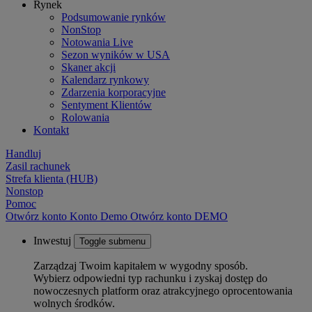
Rynek
Podsumowanie rynków
NonStop
Notowania Live
Sezon wyników w USA
Skaner akcji
Kalendarz rynkowy
Zdarzenia korporacyjne
Sentyment Klientów
Rolowania
Kontakt
Handluj
Zasil rachunek
Strefa klienta (HUB)
Nonstop
Pomoc
Otwórz konto
Konto
Demo
Otwórz konto DEMO
Inwestuj
Toggle submenu
Zarządzaj Twoim kapitałem w wygodny sposób.
Wybierz odpowiedni typ rachunku i zyskaj dostęp do
nowoczesnych platform oraz atrakcyjnego oprocentowania
wolnych środków.