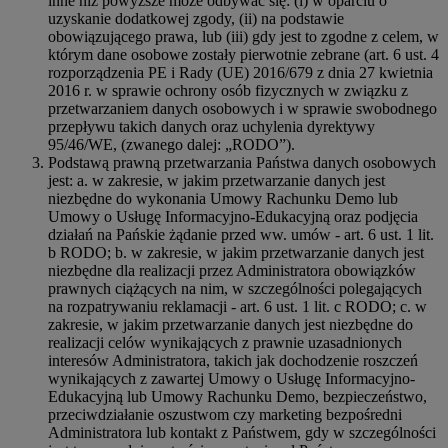
inne niż powyższe może odbywać się: (i) w oparciu o
uzyskanie dodatkowej zgody, (ii) na podstawie
obowiązującego prawa, lub (iii) gdy jest to zgodne z celem, w
którym dane osobowe zostały pierwotnie zebrane (art. 6 ust. 4
rozporządzenia PE i Rady (UE) 2016/679 z dnia 27 kwietnia
2016 r. w sprawie ochrony osób fizycznych w związku z
przetwarzaniem danych osobowych i w sprawie swobodnego
przepływu takich danych oraz uchylenia dyrektywy
95/46/WE, (zwanego dalej: „RODO”).
Podstawą prawną przetwarzania Państwa danych osobowych
jest: a. w zakresie, w jakim przetwarzanie danych jest
niezbędne do wykonania Umowy Rachunku Demo lub
Umowy o Usługę Informacyjno-Edukacyjną oraz podjęcia
działań na Pańskie żądanie przed ww. umów - art. 6 ust. 1 lit.
b RODO; b. w zakresie, w jakim przetwarzanie danych jest
niezbędne dla realizacji przez Administratora obowiązków
prawnych ciążących na nim, w szczególności polegających
na rozpatrywaniu reklamacji - art. 6 ust. 1 lit. c RODO; c. w
zakresie, w jakim przetwarzanie danych jest niezbędne do
realizacji celów wynikających z prawnie uzasadnionych
interesów Administratora, takich jak dochodzenie roszczeń
wynikających z zawartej Umowy o Usługę Informacyjno-
Edukacyjną lub Umowy Rachunku Demo, bezpieczeństwo,
przeciwdziałanie oszustwom czy marketing bezpośredni
Administratora lub kontakt z Państwem, gdy w szczególności