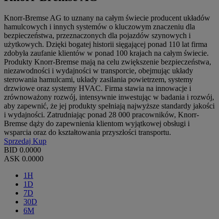
Knorr-Bremse AG to uznany na całym świecie producent układów
hamulcowych i innych systemów o kluczowym znaczeniu dla
bezpieczeństwa, przeznaczonych dla pojazdów szynowych i
użytkowych. Dzięki bogatej historii sięgającej ponad 110 lat firma
zdobyła zaufanie klientów w ponad 100 krajach na całym świecie.
Produkty Knorr-Bremse mają na celu zwiększenie bezpieczeństwa,
niezawodności i wydajności w transporcie, obejmując układy
sterowania hamulcami, układy zasilania powietrzem, systemy
drzwiowe oraz systemy HVAC. Firma stawia na innowacje i
zrównoważony rozwój, intensywnie inwestując w badania i rozwój,
aby zapewnić, że jej produkty spełniają najwyższe standardy jakości
i wydajności. Zatrudniając ponad 28 000 pracowników, Knorr-
Bremse dąży do zapewnienia klientom wyjątkowej obsługi i
wsparcia oraz do kształtowania przyszłości transportu.
Sprzedaj
Kup
BID
0.0000
ASK
0.0000
1H
1D
7D
30D
6M