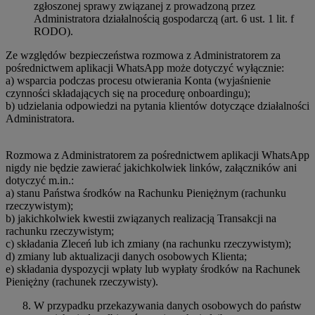
zgłoszonej sprawy związanej z prowadzoną przez
Administratora działalnością gospodarczą (art. 6 ust. 1 lit. f
RODO).
Ze względów bezpieczeństwa rozmowa z Administratorem za
pośrednictwem aplikacji WhatsApp może dotyczyć wyłącznie:
a) wsparcia podczas procesu otwierania Konta (wyjaśnienie
czynności składających się na procedurę onboardingu);
b) udzielania odpowiedzi na pytania klientów dotyczące działalności
Administratora.
Rozmowa z Administratorem za pośrednictwem aplikacji WhatsApp
nigdy nie będzie zawierać jakichkolwiek linków, załączników ani
dotyczyć m.in.:
a) stanu Państwa środków na Rachunku Pieniężnym (rachunku
rzeczywistym);
b) jakichkolwiek kwestii związanych realizacją Transakcji na
rachunku rzeczywistym;
c) składania Zleceń lub ich zmiany (na rachunku rzeczywistym);
d) zmiany lub aktualizacji danych osobowych Klienta;
e) składania dyspozycji wpłaty lub wypłaty środków na Rachunek
Pieniężny (rachunek rzeczywisty).
W przypadku przekazywania danych osobowych do państw