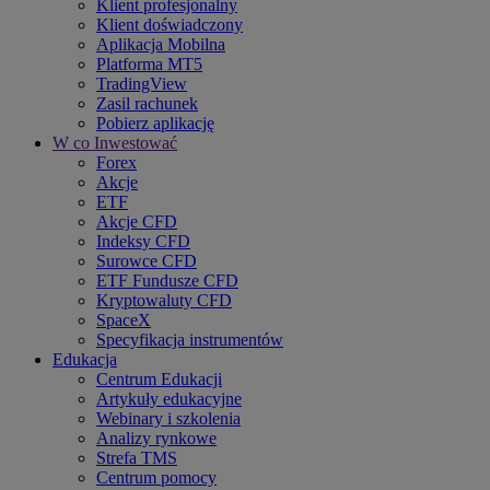
Klient profesjonalny
Klient doświadczony
Aplikacja Mobilna
Platforma MT5
TradingView
Zasil rachunek
Pobierz aplikację
W co Inwestować
Forex
Akcje
ETF
Akcje CFD
Indeksy CFD
Surowce CFD
ETF Fundusze CFD
Kryptowaluty CFD
SpaceX
Specyfikacja instrumentów
Edukacja
Centrum Edukacji
Artykuły edukacyjne
Webinary i szkolenia
Analizy rynkowe
Strefa TMS
Centrum pomocy