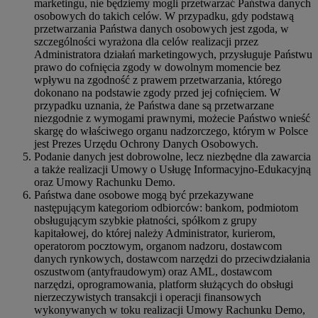
marketingu, nie będziemy mogli przetwarzać Państwa danych
osobowych do takich celów. W przypadku, gdy podstawą
przetwarzania Państwa danych osobowych jest zgoda, w
szczególności wyrażona dla celów realizacji przez
Administratora działań marketingowych, przysługuje Państwu
prawo do cofnięcia zgody w dowolnym momencie bez
wpływu na zgodność z prawem przetwarzania, którego
dokonano na podstawie zgody przed jej cofnięciem. W
przypadku uznania, że Państwa dane są przetwarzane
niezgodnie z wymogami prawnymi, możecie Państwo wnieść
skargę do właściwego organu nadzorczego, którym w Polsce
jest Prezes Urzędu Ochrony Danych Osobowych.
Podanie danych jest dobrowolne, lecz niezbędne dla zawarcia
a także realizacji Umowy o Usługę Informacyjno-Edukacyjną
oraz Umowy Rachunku Demo.
Państwa dane osobowe mogą być przekazywane
następującym kategoriom odbiorców: bankom, podmiotom
obsługującym szybkie płatności, spółkom z grupy
kapitałowej, do której należy Administrator, kurierom,
operatorom pocztowym, organom nadzoru, dostawcom
danych rynkowych, dostawcom narzędzi do przeciwdziałania
oszustwom (antyfraudowym) oraz AML, dostawcom
narzędzi, oprogramowania, platform służących do obsługi
nierzeczywistych transakcji i operacji finansowych
wykonywanych w toku realizacji Umowy Rachunku Demo,