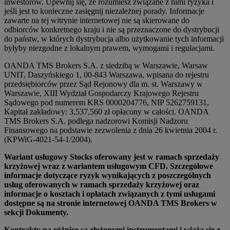
inwestorów. Upewnij się, że rozumiesz związane z nimi ryzyka i
jeśli jest to konieczne zasięgnij niezależnej porady. Informacje
zawarte na tej witrynie internetowej nie są skierowane do
odbiorców konkretnego kraju i nie są przeznaczone do dystrybucji
do państw, w których dystrybucja albo użytkowanie tych informacji
byłyby niezgodne z lokalnym prawem, wymogami i regulacjami.
OANDA TMS Brokers S.A. z siedzibą w Warszawie, Warsaw
UNIT, Daszyńskiego 1, 00-843 Warszawa, wpisana do rejestru
przedsiębiorców przez Sąd Rejonowy dla m. st. Warszawy w
Warszawie, XIII Wydział Gospodarczy Krajowego Rejestru
Sądowego pod numerem KRS 0000204776, NIP 5262759131,
Kapitał zakładowy: 3,537,560 zł opłacony w całości. OANDA
TMS Brokers S.A. podlega nadzorowi Komisji Nadzoru
Finansowego na podstawie zezwolenia z dnia 26 kwietnia 2004 r.
(KPWiG-4021-54-1/2004).
Wariant usługowy Stocks oferowany jest w ramach sprzedaży
krzyżowej wraz z wariantem usługowym CFD. Szczegółowe
informacje dotyczące ryzyk wynikających z poszczególnych
usług oferowanych w ramach sprzedaży krzyżowej oraz
informacje o kosztach i opłatach związanych z tymi usługami
dostępne są na stronie internetowej OANDA TMS Brokers w
sekcji Dokumenty.
Kontrakty na różnicę są złożonymi instrumentami i wiążą się z