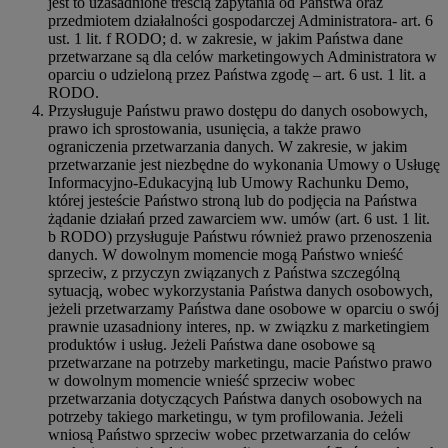
jest to uzasadnione treścią zapytania od Państwa oraz
przedmiotem działalności gospodarczej Administratora- art. 6
ust. 1 lit. f RODO; d. w zakresie, w jakim Państwa dane
przetwarzane są dla celów marketingowych Administratora w
oparciu o udzieloną przez Państwa zgodę – art. 6 ust. 1 lit. a
RODO.
Przysługuje Państwu prawo dostępu do danych osobowych,
prawo ich sprostowania, usunięcia, a także prawo
ograniczenia przetwarzania danych. W zakresie, w jakim
przetwarzanie jest niezbędne do wykonania Umowy o Usługę
Informacyjno-Edukacyjną lub Umowy Rachunku Demo,
której jesteście Państwo stroną lub do podjęcia na Państwa
żądanie działań przed zawarciem ww. umów (art. 6 ust. 1 lit.
b RODO) przysługuje Państwu również prawo przenoszenia
danych. W dowolnym momencie mogą Państwo wnieść
sprzeciw, z przyczyn związanych z Państwa szczególną
sytuacją, wobec wykorzystania Państwa danych osobowych,
jeżeli przetwarzamy Państwa dane osobowe w oparciu o swój
prawnie uzasadniony interes, np. w związku z marketingiem
produktów i usług. Jeżeli Państwa dane osobowe są
przetwarzane na potrzeby marketingu, macie Państwo prawo
w dowolnym momencie wnieść sprzeciw wobec
przetwarzania dotyczących Państwa danych osobowych na
potrzeby takiego marketingu, w tym profilowania. Jeżeli
wniosą Państwo sprzeciw wobec przetwarzania do celów