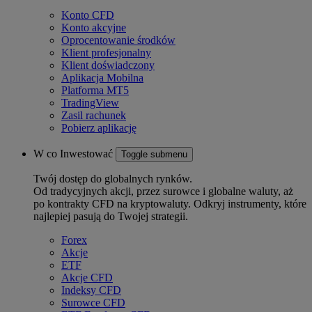
Konto CFD
Konto akcyjne
Oprocentowanie środków
Klient profesjonalny
Klient doświadczony
Aplikacja Mobilna
Platforma MT5
TradingView
Zasil rachunek
Pobierz aplikację
W co Inwestować
Toggle submenu
Twój dostęp do globalnych rynków.
Od tradycyjnych akcji, przez surowce i globalne waluty, aż
po kontrakty CFD na kryptowaluty. Odkryj instrumenty, które
najlepiej pasują do Twojej strategii.
Forex
Akcje
ETF
Akcje CFD
Indeksy CFD
Surowce CFD