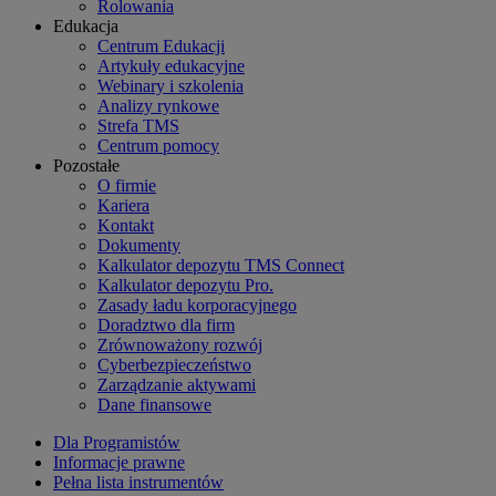
Rolowania
Edukacja
Centrum Edukacji
Artykuły edukacyjne
Webinary i szkolenia
Analizy rynkowe
Strefa TMS
Centrum pomocy
Pozostałe
O firmie
Kariera
Kontakt
Dokumenty
Kalkulator depozytu TMS Connect
Kalkulator depozytu Pro.
Zasady ładu korporacyjnego
Doradztwo dla firm
Zrównoważony rozwój
Cyberbezpieczeństwo
Zarządzanie aktywami
Dane finansowe
Dla Programistów
Informacje prawne
Pełna lista instrumentów