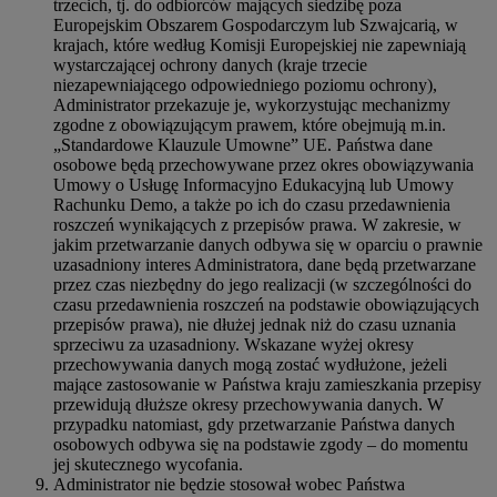
trzecich, tj. do odbiorców mających siedzibę poza
Europejskim Obszarem Gospodarczym lub Szwajcarią, w
krajach, które według Komisji Europejskiej nie zapewniają
wystarczającej ochrony danych (kraje trzecie
niezapewniającego odpowiedniego poziomu ochrony),
Administrator przekazuje je, wykorzystując mechanizmy
zgodne z obowiązującym prawem, które obejmują m.in.
„Standardowe Klauzule Umowne” UE. Państwa dane
osobowe będą przechowywane przez okres obowiązywania
Umowy o Usługę Informacyjno Edukacyjną lub Umowy
Rachunku Demo, a także po ich do czasu przedawnienia
roszczeń wynikających z przepisów prawa. W zakresie, w
jakim przetwarzanie danych odbywa się w oparciu o prawnie
uzasadniony interes Administratora, dane będą przetwarzane
przez czas niezbędny do jego realizacji (w szczególności do
czasu przedawnienia roszczeń na podstawie obowiązujących
przepisów prawa), nie dłużej jednak niż do czasu uznania
sprzeciwu za uzasadniony. Wskazane wyżej okresy
przechowywania danych mogą zostać wydłużone, jeżeli
mające zastosowanie w Państwa kraju zamieszkania przepisy
przewidują dłuższe okresy przechowywania danych. W
przypadku natomiast, gdy przetwarzanie Państwa danych
osobowych odbywa się na podstawie zgody – do momentu
jej skutecznego wycofania.
Administrator nie będzie stosował wobec Państwa