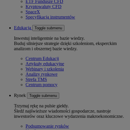
ETF Fundusze CFD
Kryptowaluty CFD
SpaceX
Specyfikacja instrumentów
Edukacja
Toggle submenu
Inwestuj inteligentnie na bazie wiedzy.
Buduj silniejsze strategie dzięki szkoleniom, eksperckim
analizom i obszernej bazie wiedzy.
Centrum Edukacji
Artykuły edukacyjne
Webinary i szkolenia
Analizy rynkowe
Strefa TMS
Centrum pomocy
Rynek
Toggle submenu
Trzymaj rękę na pulsie giełdy.
Śledź najświeższe wiadomości gospodarcze, nastroje
inwestorów oraz kluczowe wydarzenia makroekonomiczne.
Podsumowanie rynków