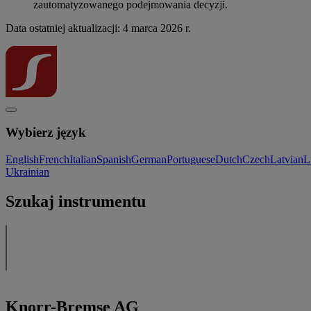
zautomatyzowanego podejmowania decyzji.
Data ostatniej aktualizacji: 4 marca 2026 r.
Wybierz język
English
French
Italian
Spanish
German
Portuguese
Dutch
Czech
Latvian
L
Ukrainian
Szukaj instrumentu
Knorr-Bremse AG