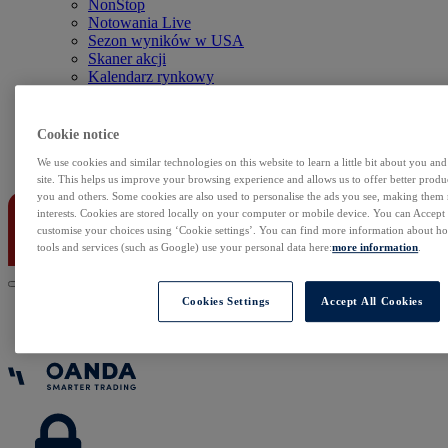
NonStop
Notowania Live
Sezon wyników w USA
Skaner akcji
Kalendarz rynkowy
Zdarzenia korporacyjne
Sentyment Klientów
Rolowania
Cookie notice
We use cookies and similar technologies on this website to learn a little bit about you an
Kontakt
site. This helps us improve your browsing experience and allows us to offer better produc
you and others. Some cookies are also used to personalise the ads you see, making them
interests. Cookies are stored locally on your computer or mobile device. You can Accept o
customise your choices using ‘Cookie settings’. You can find more information about 
tools and services (such as Google) use your personal data here:
more information
.
Cookies Settings
Accept All Cookies