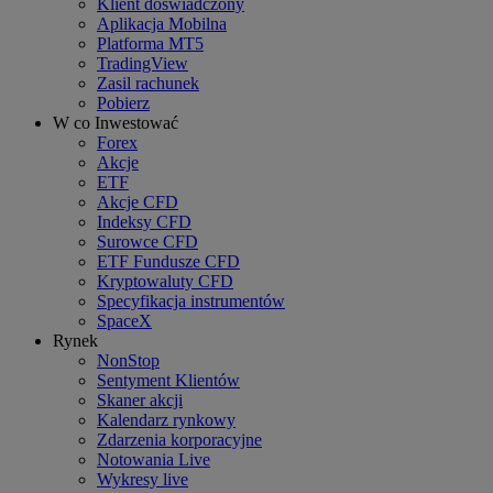
Klient doświadczony
Aplikacja Mobilna
Platforma MT5
TradingView
Zasil rachunek
Pobierz
W co Inwestować
Forex
Akcje
ETF
Akcje CFD
Indeksy CFD
Surowce CFD
ETF Fundusze CFD
Kryptowaluty CFD
Specyfikacja instrumentów
SpaceX
Rynek
NonStop
Sentyment Klientów
Skaner akcji
Kalendarz rynkowy
Zdarzenia korporacyjne
Notowania Live
Wykresy live