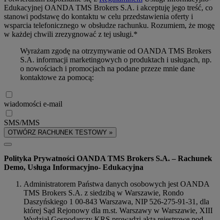
Edukacyjnej OANDA TMS Brokers S.A. i akceptuję jego treść, co
stanowi podstawę do kontaktu w celu przedstawienia oferty i
wsparcia telefonicznego w obsłudze rachunku. Rozumiem, że mogę
w każdej chwili zrezygnować z tej usługi.*
Wyrażam zgodę na otrzymywanie od OANDA TMS Brokers
S.A. informacji marketingowych o produktach i usługach, np.
o nowościach i promocjach na podane przeze mnie dane
kontaktowe za pomocą:
wiadomości e-mail
SMS/MMS
OTWÓRZ RACHUNEK TESTOWY »
Polityka Prywatności OANDA TMS Brokers S.A. – Rachunek
Demo, Usługa Informacyjno- Edukacyjna
Administratorem Państwa danych osobowych jest OANDA
TMS Brokers S.A. z siedzibą w Warszawie, Rondo
Daszyńskiego 1 00-843 Warszawa, NIP 526-275-91-31, dla
której Sąd Rejonowy dla m.st. Warszawy w Warszawie, XIII
Wydział Gospodarczy KRS prowadzi akta rejestrowe pod