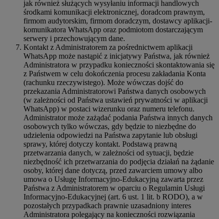
jak również służących wysyłaniu informacji handlowych
środkami komunikacji elektronicznej, doradcom prawnym,
firmom audytorskim, firmom doradczym, dostawcy aplikacji-
komunikatora WhatsApp oraz podmiotom dostarczającym
serwery i przechowującym dane.
Kontakt z Administratorem za pośrednictwem aplikacji
WhatsApp może nastąpić z inicjatywy Państwa, jak również
Administratora w przypadku konieczności skontaktowania się
z Państwem w celu dokończenia procesu zakładania Konta
(rachunku rzeczywistego). Może wówczas dojść do
przekazania Administratorowi Państwa danych osobowych
(w zależności od Państwa ustawień prywatności w aplikacji
WhatsApp) w postaci wizerunku oraz numeru telefonu.
Administrator może zażądać podania Państwa innych danych
osobowych tylko wówczas, gdy będzie to niezbędne do
udzielenia odpowiedzi na Państwa zapytanie lub obsługi
sprawy, której dotyczy kontakt. Podstawą prawną
przetwarzania danych, w zależności od sytuacji, będzie
niezbędność ich przetwarzania do podjęcia działań na żądanie
osoby, której dane dotyczą, przed zawarciem umowy albo
umowa o Usługę Informacyjno-Edukacyjną zawarta przez
Państwa z Administratorem w oparciu o Regulamin Usługi
Informacyjno-Edukacyjnej (art. 6 ust. 1 lit. b RODO), a w
pozostałych przypadkach prawnie uzasadniony interes
Administratora polegający na konieczności rozwiązania