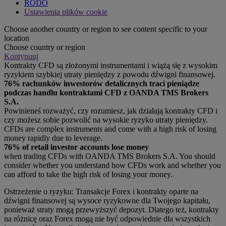
RODO
Ustawienia plików cookie
Choose another country or region to see content specific to your
location
Choose country or region
Kontynuuj
Kontrakty CFD są złożonymi instrumentami i wiążą się z wysokim
ryzykiem szybkiej utraty pieniędzy z powodu dźwigni finansowej.
76% rachunków inwestorów detalicznych traci pieniądze
podczas handlu kontraktami CFD z OANDA TMS Brokers
S.A.
Powinieneś rozważyć, czy rozumiesz, jak działają kontrakty CFD i
czy możesz sobie pozwolić na wysokie ryzyko utraty pieniędzy.
CFDs are complex instruments and come with a high risk of losing
money rapidly due to leverage.
76% of retail investor accounts lose money
when trading CFDs with OANDA TMS Brokers S.A. You should
consider whether you understand how CFDs work and whether you
can afford to take the high risk of losing your money.
Ostrzeżenie o ryzyku: Transakcje Forex i kontrakty oparte na
dźwigni finansowej są wysoce ryzykowne dla Twojego kapitału,
ponieważ straty mogą przewyższyć depozyt. Dlatego też, kontrakty
na różnicę oraz Forex mogą nie być odpowiednie dla wszystkich