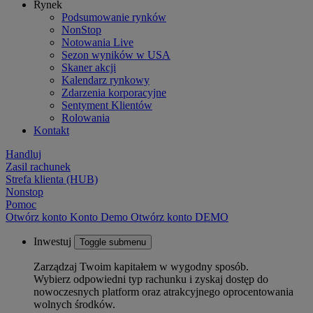
Rynek
Podsumowanie rynków
NonStop
Notowania Live
Sezon wyników w USA
Skaner akcji
Kalendarz rynkowy
Zdarzenia korporacyjne
Sentyment Klientów
Rolowania
Kontakt
Handluj
Zasil rachunek
Strefa klienta (HUB)
Nonstop
Pomoc
Otwórz konto
Konto
Demo
Otwórz konto DEMO
Inwestuj
Toggle submenu
Zarządzaj Twoim kapitałem w wygodny sposób.
Wybierz odpowiedni typ rachunku i zyskaj dostęp do
nowoczesnych platform oraz atrakcyjnego oprocentowania
wolnych środków.