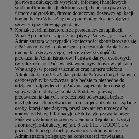
jak również służących wysyłaniu informacji handlowych
środkami komunikacji elektronicznej, doradcom prawnym,
firmom audytorskim, firmom doradczym, dostawcy aplikacji-
komunikatora WhatsApp oraz podmiotom dostarczającym
serwery i przechowującym dane.
Kontakt z Administratorem za pośrednictwem aplikacji
WhatsApp może nastąpić z inicjatywy Państwa, jak również
Administratora w przypadku konieczności skontaktowania się
z Państwem w celu dokończenia procesu zakładania Konta
(rachunku rzeczywistego). Może wówczas dojść do
przekazania Administratorowi Państwa danych osobowych
(w zależności od Państwa ustawień prywatności w aplikacji
WhatsApp) w postaci wizerunku oraz numeru telefonu.
Administrator może zażądać podania Państwa innych danych
osobowych tylko wówczas, gdy będzie to niezbędne do
udzielenia odpowiedzi na Państwa zapytanie lub obsługi
sprawy, której dotyczy kontakt. Podstawą prawną
przetwarzania danych, w zależności od sytuacji, będzie
niezbędność ich przetwarzania do podjęcia działań na żądanie
osoby, której dane dotyczą, przed zawarciem umowy albo
umowa o Usługę Informacyjno-Edukacyjną zawarta przez
Państwa z Administratorem w oparciu o Regulamin Usługi
Informacyjno-Edukacyjnej (art. 6 ust. 1 lit. b RODO), a w
pozostałych przypadkach prawnie uzasadniony interes
Administratora polegający na konieczności rozwiązania