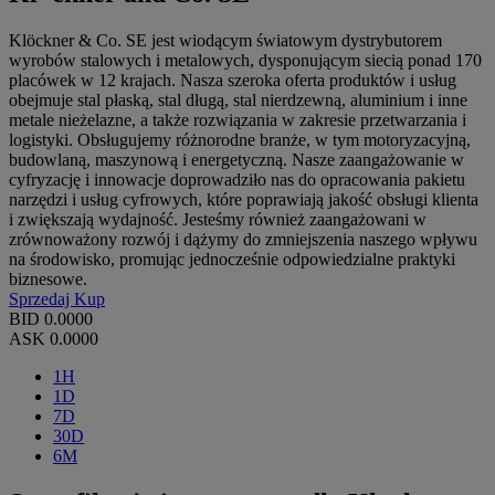
Klöckner & Co. SE jest wiodącym światowym dystrybutorem
wyrobów stalowych i metalowych, dysponującym siecią ponad 170
placówek w 12 krajach. Nasza szeroka oferta produktów i usług
obejmuje stal płaską, stal długą, stal nierdzewną, aluminium i inne
metale nieżelazne, a także rozwiązania w zakresie przetwarzania i
logistyki. Obsługujemy różnorodne branże, w tym motoryzacyjną,
budowlaną, maszynową i energetyczną. Nasze zaangażowanie w
cyfryzację i innowacje doprowadziło nas do opracowania pakietu
narzędzi i usług cyfrowych, które poprawiają jakość obsługi klienta
i zwiększają wydajność. Jesteśmy również zaangażowani w
zrównoważony rozwój i dążymy do zmniejszenia naszego wpływu
na środowisko, promując jednocześnie odpowiedzialne praktyki
biznesowe.
Sprzedaj
Kup
BID
0.0000
ASK
0.0000
1H
1D
7D
30D
6M