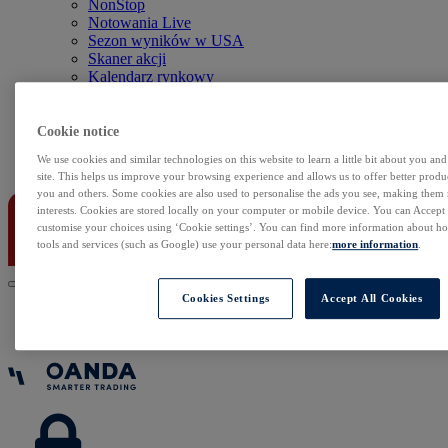
NonStop
Notowania Live
Sezon wyników w USA
Skaner akcji
Kalendarz rynkowy
Zdarzenia korporacyjne
Sentyment Klientów
Rolowania
Cookie notice
We use cookies and similar technologies on this website to learn a little bit about you an
Kontakt
site. This helps us improve your browsing experience and allows us to offer better produc
you and others. Some cookies are also used to personalise the ads you see, making them
interests. Cookies are stored locally on your computer or mobile device. You can Accept o
customise your choices using ‘Cookie settings’. You can find more information about 
tools and services (such as Google) use your personal data here:
more information
.
Cookies Settings
Accept All Cookies