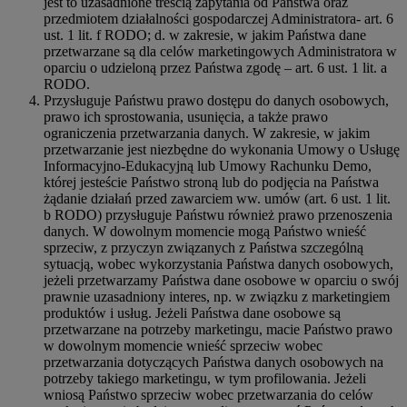
jest to uzasadnione treścią zapytania od Państwa oraz
przedmiotem działalności gospodarczej Administratora- art. 6
ust. 1 lit. f RODO; d. w zakresie, w jakim Państwa dane
przetwarzane są dla celów marketingowych Administratora w
oparciu o udzieloną przez Państwa zgodę – art. 6 ust. 1 lit. a
RODO.
Przysługuje Państwu prawo dostępu do danych osobowych,
prawo ich sprostowania, usunięcia, a także prawo
ograniczenia przetwarzania danych. W zakresie, w jakim
przetwarzanie jest niezbędne do wykonania Umowy o Usługę
Informacyjno-Edukacyjną lub Umowy Rachunku Demo,
której jesteście Państwo stroną lub do podjęcia na Państwa
żądanie działań przed zawarciem ww. umów (art. 6 ust. 1 lit.
b RODO) przysługuje Państwu również prawo przenoszenia
danych. W dowolnym momencie mogą Państwo wnieść
sprzeciw, z przyczyn związanych z Państwa szczególną
sytuacją, wobec wykorzystania Państwa danych osobowych,
jeżeli przetwarzamy Państwa dane osobowe w oparciu o swój
prawnie uzasadniony interes, np. w związku z marketingiem
produktów i usług. Jeżeli Państwa dane osobowe są
przetwarzane na potrzeby marketingu, macie Państwo prawo
w dowolnym momencie wnieść sprzeciw wobec
przetwarzania dotyczących Państwa danych osobowych na
potrzeby takiego marketingu, w tym profilowania. Jeżeli
wniosą Państwo sprzeciw wobec przetwarzania do celów