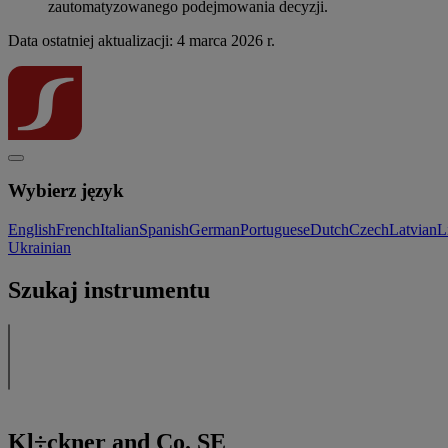
zautomatyzowanego podejmowania decyzji.
Data ostatniej aktualizacji: 4 marca 2026 r.
Wybierz język
English
French
Italian
Spanish
German
Portuguese
Dutch
Czech
Latvian
L
Ukrainian
Szukaj instrumentu
Kl÷ckner and Co. SE