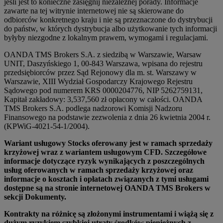
jeśli jest to konieczne zasięgnij niezależnej porady. Informacje
zawarte na tej witrynie internetowej nie są skierowane do
odbiorców konkretnego kraju i nie są przeznaczone do dystrybucji
do państw, w których dystrybucja albo użytkowanie tych informacji
byłyby niezgodne z lokalnym prawem, wymogami i regulacjami.
OANDA TMS Brokers S.A. z siedzibą w Warszawie, Warsaw
UNIT, Daszyńskiego 1, 00-843 Warszawa, wpisana do rejestru
przedsiębiorców przez Sąd Rejonowy dla m. st. Warszawy w
Warszawie, XIII Wydział Gospodarczy Krajowego Rejestru
Sądowego pod numerem KRS 0000204776, NIP 5262759131,
Kapitał zakładowy: 3,537,560 zł opłacony w całości. OANDA
TMS Brokers S.A. podlega nadzorowi Komisji Nadzoru
Finansowego na podstawie zezwolenia z dnia 26 kwietnia 2004 r.
(KPWiG-4021-54-1/2004).
Wariant usługowy Stocks oferowany jest w ramach sprzedaży
krzyżowej wraz z wariantem usługowym CFD. Szczegółowe
informacje dotyczące ryzyk wynikających z poszczególnych
usług oferowanych w ramach sprzedaży krzyżowej oraz
informacje o kosztach i opłatach związanych z tymi usługami
dostępne są na stronie internetowej OANDA TMS Brokers w
sekcji Dokumenty.
Kontrakty na różnicę są złożonymi instrumentami i wiążą się z
dużym ryzykiem szybkiej utraty środków pieniężnych z