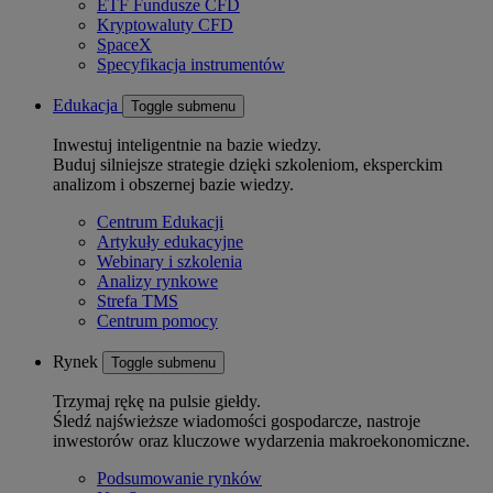
ETF Fundusze CFD
Kryptowaluty CFD
SpaceX
Specyfikacja instrumentów
Edukacja
Toggle submenu
Inwestuj inteligentnie na bazie wiedzy.
Buduj silniejsze strategie dzięki szkoleniom, eksperckim
analizom i obszernej bazie wiedzy.
Centrum Edukacji
Artykuły edukacyjne
Webinary i szkolenia
Analizy rynkowe
Strefa TMS
Centrum pomocy
Rynek
Toggle submenu
Trzymaj rękę na pulsie giełdy.
Śledź najświeższe wiadomości gospodarcze, nastroje
inwestorów oraz kluczowe wydarzenia makroekonomiczne.
Podsumowanie rynków