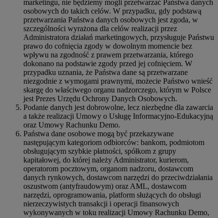
marketingu, nie będziemy mogli przetwarzać Państwa danych
osobowych do takich celów. W przypadku, gdy podstawą
przetwarzania Państwa danych osobowych jest zgoda, w
szczególności wyrażona dla celów realizacji przez
Administratora działań marketingowych, przysługuje Państwu
prawo do cofnięcia zgody w dowolnym momencie bez
wpływu na zgodność z prawem przetwarzania, którego
dokonano na podstawie zgody przed jej cofnięciem. W
przypadku uznania, że Państwa dane są przetwarzane
niezgodnie z wymogami prawnymi, możecie Państwo wnieść
skargę do właściwego organu nadzorczego, którym w Polsce
jest Prezes Urzędu Ochrony Danych Osobowych.
Podanie danych jest dobrowolne, lecz niezbędne dla zawarcia
a także realizacji Umowy o Usługę Informacyjno-Edukacyjną
oraz Umowy Rachunku Demo.
Państwa dane osobowe mogą być przekazywane
następującym kategoriom odbiorców: bankom, podmiotom
obsługującym szybkie płatności, spółkom z grupy
kapitałowej, do której należy Administrator, kurierom,
operatorom pocztowym, organom nadzoru, dostawcom
danych rynkowych, dostawcom narzędzi do przeciwdziałania
oszustwom (antyfraudowym) oraz AML, dostawcom
narzędzi, oprogramowania, platform służących do obsługi
nierzeczywistych transakcji i operacji finansowych
wykonywanych w toku realizacji Umowy Rachunku Demo,