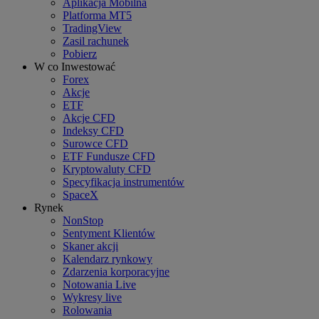
Aplikacja Mobilna
Platforma MT5
TradingView
Zasil rachunek
Pobierz
W co Inwestować
Forex
Akcje
ETF
Akcje CFD
Indeksy CFD
Surowce CFD
ETF Fundusze CFD
Kryptowaluty CFD
Specyfikacja instrumentów
SpaceX
Rynek
NonStop
Sentyment Klientów
Skaner akcji
Kalendarz rynkowy
Zdarzenia korporacyjne
Notowania Live
Wykresy live
Rolowania