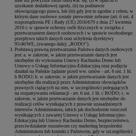
inne niż powyższe może odbywać się: (i) w oparciu o
uzyskanie dodatkowej zgody, (ii) na podstawie
obowiązującego prawa, lub (iii) gdy jest to zgodne z celem, w
którym dane osobowe zostały pierwotnie zebrane (art. 6 ust. 4
rozporządzenia PE i Rady (UE) 2016/679 z dnia 27 kwietnia
2016 r. w sprawie ochrony osób fizycznych w związku z
przetwarzaniem danych osobowych i w sprawie swobodnego
przepływu takich danych oraz uchylenia dyrektywy
95/46/WE, (zwanego dalej: „RODO”).
Podstawą prawną przetwarzania Państwa danych osobowych
jest: a. w zakresie, w jakim przetwarzanie danych jest
niezbędne do wykonania Umowy Rachunku Demo lub
Umowy o Usługę Informacyjno-Edukacyjną oraz podjęcia
działań na Pańskie żądanie przed ww. umów - art. 6 ust. 1 lit.
b RODO; b. w zakresie, w jakim przetwarzanie danych jest
niezbędne dla realizacji przez Administratora obowiązków
prawnych ciążących na nim, w szczególności polegających
na rozpatrywaniu reklamacji - art. 6 ust. 1 lit. c RODO; c. w
zakresie, w jakim przetwarzanie danych jest niezbędne do
realizacji celów wynikających z prawnie uzasadnionych
interesów Administratora, takich jak dochodzenie roszczeń
wynikających z zawartej Umowy o Usługę Informacyjno-
Edukacyjną lub Umowy Rachunku Demo, bezpieczeństwo,
przeciwdziałanie oszustwom czy marketing bezpośredni
Administratora lub kontakt z Państwem, gdy w szczególności