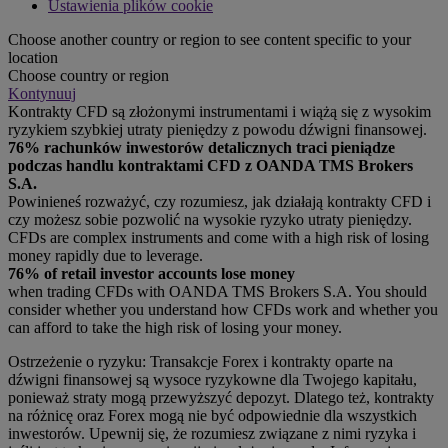
Ustawienia plików cookie
Choose another country or region to see content specific to your
location
Choose country or region
Kontynuuj
Kontrakty CFD są złożonymi instrumentami i wiążą się z wysokim
ryzykiem szybkiej utraty pieniędzy z powodu dźwigni finansowej.
76% rachunków inwestorów detalicznych traci pieniądze
podczas handlu kontraktami CFD z OANDA TMS Brokers
S.A.
Powinieneś rozważyć, czy rozumiesz, jak działają kontrakty CFD i
czy możesz sobie pozwolić na wysokie ryzyko utraty pieniędzy.
CFDs are complex instruments and come with a high risk of losing
money rapidly due to leverage.
76% of retail investor accounts lose money
when trading CFDs with OANDA TMS Brokers S.A. You should
consider whether you understand how CFDs work and whether you
can afford to take the high risk of losing your money.
Ostrzeżenie o ryzyku: Transakcje Forex i kontrakty oparte na
dźwigni finansowej są wysoce ryzykowne dla Twojego kapitału,
ponieważ straty mogą przewyższyć depozyt. Dlatego też, kontrakty
na różnicę oraz Forex mogą nie być odpowiednie dla wszystkich
inwestorów. Upewnij się, że rozumiesz związane z nimi ryzyka i