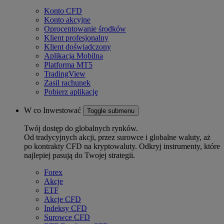
Konto CFD
Konto akcyjne
Oprocentowanie środków
Klient profesjonalny
Klient doświadczony
Aplikacja Mobilna
Platforma MT5
TradingView
Zasil rachunek
Pobierz aplikację
W co Inwestować
Toggle submenu
Twój dostęp do globalnych rynków.
Od tradycyjnych akcji, przez surowce i globalne waluty, aż
po kontrakty CFD na kryptowaluty. Odkryj instrumenty, które
najlepiej pasują do Twojej strategii.
Forex
Akcje
ETF
Akcje CFD
Indeksy CFD
Surowce CFD