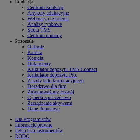
Edukacja
Centrum Edukacji
Artykuły edukacyjne
Webinary i szkolenia
Analizy rynkowe
Strefa TMS
Centrum pomocy
Pozostałe
O firmie
Kariera
Kontakt
Dokumenty
Kalkulator depozytu TMS Connect
Kalkulator depozytu Pro.
Zasady ładu korporacyjnego
Doradztwo dla firm
Zrównoważony rozwój
Cyberbezpieczeństwo
Zarządzanie aktywami
Dane finansowe
Dla Programistów
Informacje prawne
Pełna lista instrumentów
RODO