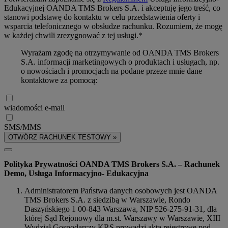
Edukacyjnej OANDA TMS Brokers S.A. i akceptuję jego treść, co
stanowi podstawę do kontaktu w celu przedstawienia oferty i
wsparcia telefonicznego w obsłudze rachunku. Rozumiem, że mogę
w każdej chwili zrezygnować z tej usługi.*
Wyrażam zgodę na otrzymywanie od OANDA TMS Brokers
S.A. informacji marketingowych o produktach i usługach, np.
o nowościach i promocjach na podane przeze mnie dane
kontaktowe za pomocą:
wiadomości e-mail
SMS/MMS
OTWÓRZ RACHUNEK TESTOWY »
Polityka Prywatności OANDA TMS Brokers S.A. – Rachunek
Demo, Usługa Informacyjno- Edukacyjna
Administratorem Państwa danych osobowych jest OANDA
TMS Brokers S.A. z siedzibą w Warszawie, Rondo
Daszyńskiego 1 00-843 Warszawa, NIP 526-275-91-31, dla
której Sąd Rejonowy dla m.st. Warszawy w Warszawie, XIII
Wydział Gospodarczy KRS prowadzi akta rejestrowe pod