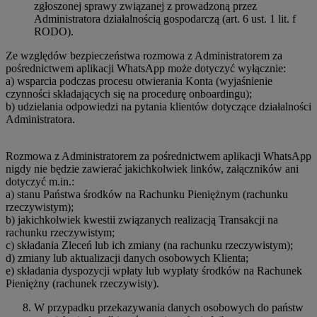
zgłoszonej sprawy związanej z prowadzoną przez
Administratora działalnością gospodarczą (art. 6 ust. 1 lit. f
RODO).
Ze względów bezpieczeństwa rozmowa z Administratorem za
pośrednictwem aplikacji WhatsApp może dotyczyć wyłącznie:
a) wsparcia podczas procesu otwierania Konta (wyjaśnienie
czynności składających się na procedurę onboardingu);
b) udzielania odpowiedzi na pytania klientów dotyczące działalności
Administratora.
Rozmowa z Administratorem za pośrednictwem aplikacji WhatsApp
nigdy nie będzie zawierać jakichkolwiek linków, załączników ani
dotyczyć m.in.:
a) stanu Państwa środków na Rachunku Pieniężnym (rachunku
rzeczywistym);
b) jakichkolwiek kwestii związanych realizacją Transakcji na
rachunku rzeczywistym;
c) składania Zleceń lub ich zmiany (na rachunku rzeczywistym);
d) zmiany lub aktualizacji danych osobowych Klienta;
e) składania dyspozycji wpłaty lub wypłaty środków na Rachunek
Pieniężny (rachunek rzeczywisty).
W przypadku przekazywania danych osobowych do państw