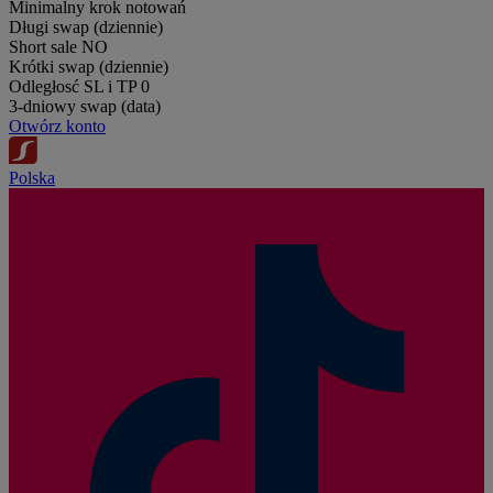
Minimalny krok notowań
Długi swap (dziennie)
Short sale
NO
Krótki swap (dziennie)
Odległosć SL i TP
0
3-dniowy swap (data)
Otwórz konto
Polska