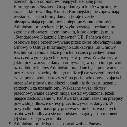
trzecich, tj. do odbiorców mających siedzibę poza
Europejskim Obszarem Gospodarczym lub Szwajcarią, w
krajach, które według Komisji Europejskiej nie zapewniają
wystarczającej ochrony danych (kraje trzecie
niezapewniającego odpowiedniego poziomu ochrony),
Administrator przekazuje je, wykorzystując mechanizmy
zgodne z obowiązującym prawem, które obejmują m.in.
„Standardowe Klauzule Umowne” UE. Państwa dane
osobowe będą przechowywane przez okres obowiązywania
Umowy o Usługę Informacyjno Edukacyjną lub Umowy
Rachunku Demo, a także po ich do czasu przedawnienia
roszczeń wynikających z przepisów prawa. W zakresie, w
jakim przetwarzanie danych odbywa się w oparciu o prawnie
uzasadniony interes Administratora, dane będą przetwarzane
przez czas niezbędny do jego realizacji (w szczególności do
czasu przedawnienia roszczeń na podstawie obowiązujących
przepisów prawa), nie dłużej jednak niż do czasu uznania
sprzeciwu za uzasadniony. Wskazane wyżej okresy
przechowywania danych mogą zostać wydłużone, jeżeli
mające zastosowanie w Państwa kraju zamieszkania przepisy
przewidują dłuższe okresy przechowywania danych. W
przypadku natomiast, gdy przetwarzanie Państwa danych
osobowych odbywa się na podstawie zgody – do momentu
jej skutecznego wycofania.
Administrator nie będzie stosował wobec Państwa