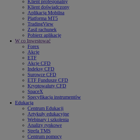
Klient profesjonalny
Klient doświadczony
Aplikacja Mobilna
Platforma MT5
TradingView
Zasil rachunek
Pobierz aplikację
W co Inwestować
Forex
Akcje
ETF
Akcje CFD
Indeksy CFD
Surowce CFD
ETF Fundusze CFD
Kryptowaluty CFD
SpaceX
Specyfikacja instrumentów
Edukacja
Centrum Edukacji
Artykuły edukacyjne
Webinary i szkolenia
Analizy rynkowe
Strefa TMS
Centrum pomocy