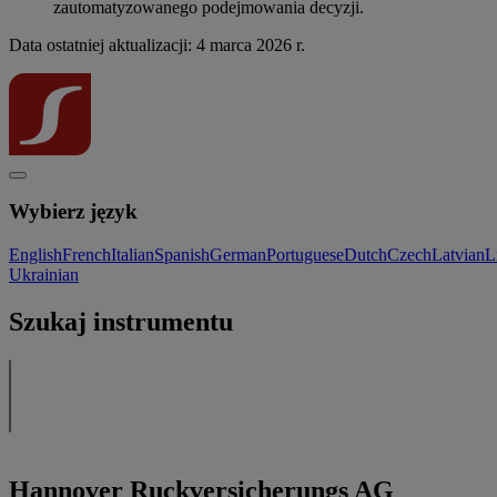
zautomatyzowanego podejmowania decyzji.
Data ostatniej aktualizacji: 4 marca 2026 r.
Wybierz język
English
French
Italian
Spanish
German
Portuguese
Dutch
Czech
Latvian
L
Ukrainian
Szukaj instrumentu
Hannover Ruckversicherungs AG