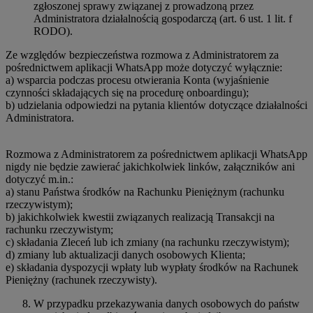
zgłoszonej sprawy związanej z prowadzoną przez
Administratora działalnością gospodarczą (art. 6 ust. 1 lit. f
RODO).
Ze względów bezpieczeństwa rozmowa z Administratorem za
pośrednictwem aplikacji WhatsApp może dotyczyć wyłącznie:
a) wsparcia podczas procesu otwierania Konta (wyjaśnienie
czynności składających się na procedurę onboardingu);
b) udzielania odpowiedzi na pytania klientów dotyczące działalności
Administratora.
Rozmowa z Administratorem za pośrednictwem aplikacji WhatsApp
nigdy nie będzie zawierać jakichkolwiek linków, załączników ani
dotyczyć m.in.:
a) stanu Państwa środków na Rachunku Pieniężnym (rachunku
rzeczywistym);
b) jakichkolwiek kwestii związanych realizacją Transakcji na
rachunku rzeczywistym;
c) składania Zleceń lub ich zmiany (na rachunku rzeczywistym);
d) zmiany lub aktualizacji danych osobowych Klienta;
e) składania dyspozycji wpłaty lub wypłaty środków na Rachunek
Pieniężny (rachunek rzeczywisty).
W przypadku przekazywania danych osobowych do państw