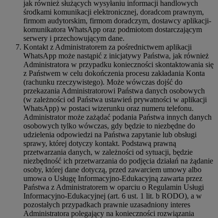
jak również służących wysyłaniu informacji handlowych
środkami komunikacji elektronicznej, doradcom prawnym,
firmom audytorskim, firmom doradczym, dostawcy aplikacji-
komunikatora WhatsApp oraz podmiotom dostarczającym
serwery i przechowującym dane.
Kontakt z Administratorem za pośrednictwem aplikacji
WhatsApp może nastąpić z inicjatywy Państwa, jak również
Administratora w przypadku konieczności skontaktowania się
z Państwem w celu dokończenia procesu zakładania Konta
(rachunku rzeczywistego). Może wówczas dojść do
przekazania Administratorowi Państwa danych osobowych
(w zależności od Państwa ustawień prywatności w aplikacji
WhatsApp) w postaci wizerunku oraz numeru telefonu.
Administrator może zażądać podania Państwa innych danych
osobowych tylko wówczas, gdy będzie to niezbędne do
udzielenia odpowiedzi na Państwa zapytanie lub obsługi
sprawy, której dotyczy kontakt. Podstawą prawną
przetwarzania danych, w zależności od sytuacji, będzie
niezbędność ich przetwarzania do podjęcia działań na żądanie
osoby, której dane dotyczą, przed zawarciem umowy albo
umowa o Usługę Informacyjno-Edukacyjną zawarta przez
Państwa z Administratorem w oparciu o Regulamin Usługi
Informacyjno-Edukacyjnej (art. 6 ust. 1 lit. b RODO), a w
pozostałych przypadkach prawnie uzasadniony interes
Administratora polegający na konieczności rozwiązania