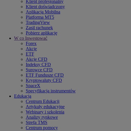
Klient profesjonalny
Klient doświadczony
Aplikacja Mobilna
Platforma MT5
TradingView
Zasil rachunek
Pobierz aplikację
W co Inwestować
Forex
Akcje
ETF
Akcje CFD
Indeksy CFD
Surowce CFD
ETF Fundusze CFD
Kryptowaluty CFD
SpaceX
Specyfikacja instrumentów
Edukacja
Centrum Edukacji
Artykuły edukacyjne
Webinary i szkolenia
Analizy rynkowe
Strefa TMS
Centrum pomocy