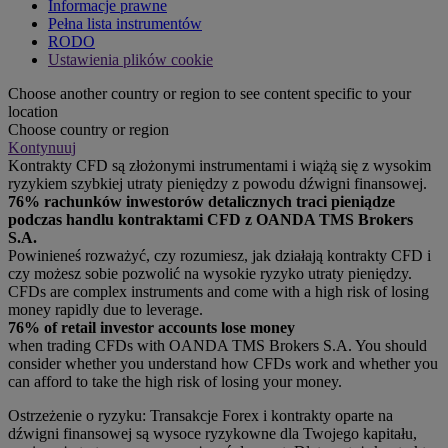
Informacje prawne
Pełna lista instrumentów
RODO
Ustawienia plików cookie
Choose another country or region to see content specific to your
location
Choose country or region
Kontynuuj
Kontrakty CFD są złożonymi instrumentami i wiążą się z wysokim
ryzykiem szybkiej utraty pieniędzy z powodu dźwigni finansowej.
76% rachunków inwestorów detalicznych traci pieniądze
podczas handlu kontraktami CFD z OANDA TMS Brokers
S.A.
Powinieneś rozważyć, czy rozumiesz, jak działają kontrakty CFD i
czy możesz sobie pozwolić na wysokie ryzyko utraty pieniędzy.
CFDs are complex instruments and come with a high risk of losing
money rapidly due to leverage.
76% of retail investor accounts lose money
when trading CFDs with OANDA TMS Brokers S.A. You should
consider whether you understand how CFDs work and whether you
can afford to take the high risk of losing your money.
Ostrzeżenie o ryzyku: Transakcje Forex i kontrakty oparte na
dźwigni finansowej są wysoce ryzykowne dla Twojego kapitału,