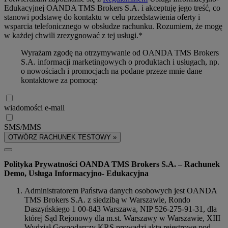
Edukacyjnej OANDA TMS Brokers S.A. i akceptuję jego treść, co
stanowi podstawę do kontaktu w celu przedstawienia oferty i
wsparcia telefonicznego w obsłudze rachunku. Rozumiem, że mogę
w każdej chwili zrezygnować z tej usługi.*
Wyrażam zgodę na otrzymywanie od OANDA TMS Brokers
S.A. informacji marketingowych o produktach i usługach, np.
o nowościach i promocjach na podane przeze mnie dane
kontaktowe za pomocą:
wiadomości e-mail
SMS/MMS
OTWÓRZ RACHUNEK TESTOWY »
Polityka Prywatności OANDA TMS Brokers S.A. – Rachunek
Demo, Usługa Informacyjno- Edukacyjna
Administratorem Państwa danych osobowych jest OANDA
TMS Brokers S.A. z siedzibą w Warszawie, Rondo
Daszyńskiego 1 00-843 Warszawa, NIP 526-275-91-31, dla
której Sąd Rejonowy dla m.st. Warszawy w Warszawie, XIII
Wydział Gospodarczy KRS prowadzi akta rejestrowe pod