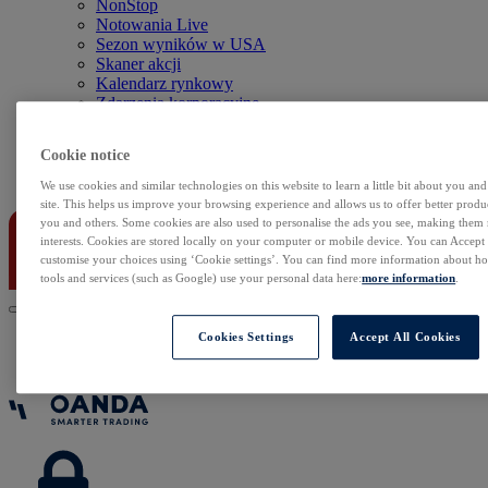
NonStop
Notowania Live
Sezon wyników w USA
Skaner akcji
Kalendarz rynkowy
Zdarzenia korporacyjne
Sentyment Klientów
Rolowania
Cookie notice
Kontakt
We use cookies and similar technologies on this website to learn a little bit about you an
site. This helps us improve your browsing experience and allows us to offer better produc
you and others. Some cookies are also used to personalise the ads you see, making them
interests. Cookies are stored locally on your computer or mobile device. You can Accept o
customise your choices using ‘Cookie settings’. You can find more information about 
tools and services (such as Google) use your personal data here:
more information
.
Cookies Settings
Accept All Cookies