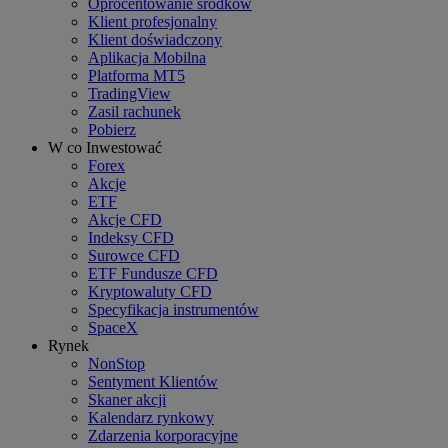
Oprocentowanie środków
Klient profesjonalny
Klient doświadczony
Aplikacja Mobilna
Platforma MT5
TradingView
Zasil rachunek
Pobierz
W co Inwestować
Forex
Akcje
ETF
Akcje CFD
Indeksy CFD
Surowce CFD
ETF Fundusze CFD
Kryptowaluty CFD
Specyfikacja instrumentów
SpaceX
Rynek
NonStop
Sentyment Klientów
Skaner akcji
Kalendarz rynkowy
Zdarzenia korporacyjne