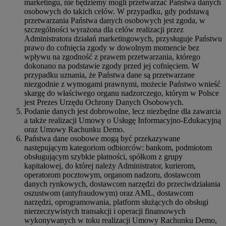
marketingu, nie będziemy mogli przetwarzać Państwa danych
osobowych do takich celów. W przypadku, gdy podstawą
przetwarzania Państwa danych osobowych jest zgoda, w
szczególności wyrażona dla celów realizacji przez
Administratora działań marketingowych, przysługuje Państwu
prawo do cofnięcia zgody w dowolnym momencie bez
wpływu na zgodność z prawem przetwarzania, którego
dokonano na podstawie zgody przed jej cofnięciem. W
przypadku uznania, że Państwa dane są przetwarzane
niezgodnie z wymogami prawnymi, możecie Państwo wnieść
skargę do właściwego organu nadzorczego, którym w Polsce
jest Prezes Urzędu Ochrony Danych Osobowych.
Podanie danych jest dobrowolne, lecz niezbędne dla zawarcia
a także realizacji Umowy o Usługę Informacyjno-Edukacyjną
oraz Umowy Rachunku Demo.
Państwa dane osobowe mogą być przekazywane
następującym kategoriom odbiorców: bankom, podmiotom
obsługującym szybkie płatności, spółkom z grupy
kapitałowej, do której należy Administrator, kurierom,
operatorom pocztowym, organom nadzoru, dostawcom
danych rynkowych, dostawcom narzędzi do przeciwdziałania
oszustwom (antyfraudowym) oraz AML, dostawcom
narzędzi, oprogramowania, platform służących do obsługi
nierzeczywistych transakcji i operacji finansowych
wykonywanych w toku realizacji Umowy Rachunku Demo,