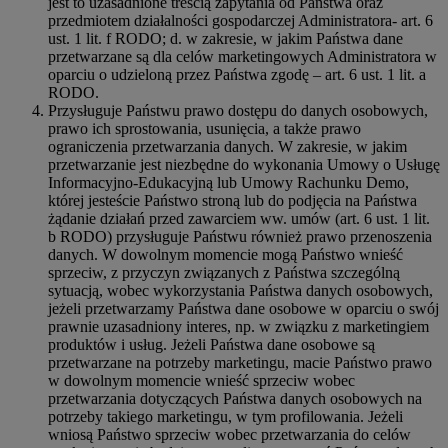
jest to uzasadnione treścią zapytania od Państwa oraz
przedmiotem działalności gospodarczej Administratora- art. 6
ust. 1 lit. f RODO; d. w zakresie, w jakim Państwa dane
przetwarzane są dla celów marketingowych Administratora w
oparciu o udzieloną przez Państwa zgodę – art. 6 ust. 1 lit. a
RODO.
Przysługuje Państwu prawo dostępu do danych osobowych,
prawo ich sprostowania, usunięcia, a także prawo
ograniczenia przetwarzania danych. W zakresie, w jakim
przetwarzanie jest niezbędne do wykonania Umowy o Usługę
Informacyjno-Edukacyjną lub Umowy Rachunku Demo,
której jesteście Państwo stroną lub do podjęcia na Państwa
żądanie działań przed zawarciem ww. umów (art. 6 ust. 1 lit.
b RODO) przysługuje Państwu również prawo przenoszenia
danych. W dowolnym momencie mogą Państwo wnieść
sprzeciw, z przyczyn związanych z Państwa szczególną
sytuacją, wobec wykorzystania Państwa danych osobowych,
jeżeli przetwarzamy Państwa dane osobowe w oparciu o swój
prawnie uzasadniony interes, np. w związku z marketingiem
produktów i usług. Jeżeli Państwa dane osobowe są
przetwarzane na potrzeby marketingu, macie Państwo prawo
w dowolnym momencie wnieść sprzeciw wobec
przetwarzania dotyczących Państwa danych osobowych na
potrzeby takiego marketingu, w tym profilowania. Jeżeli
wniosą Państwo sprzeciw wobec przetwarzania do celów