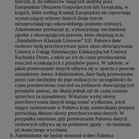
trzecich, tj. do odbiorców mających siedzibę poza
Europejskim Obszarem Gospodarczym lub Szwajcarią, w
krajach, które według Komisji Europejskiej nie zapewniają
wystarczającej ochrony danych (kraje trzecie
niezapewniającego odpowiedniego poziomu ochrony),
Administrator przekazuje je, wykorzystując mechanizmy
zgodne z obowiązującym prawem, które obejmują m.in.
„Standardowe Klauzule Umowne” UE. Państwa dane
osobowe będą przechowywane przez okres obowiązywania
Umowy o Usługę Informacyjno Edukacyjną lub Umowy
Rachunku Demo, a także po ich do czasu przedawnienia
roszczeń wynikających z przepisów prawa. W zakresie, w
jakim przetwarzanie danych odbywa się w oparciu o prawnie
uzasadniony interes Administratora, dane będą przetwarzane
przez czas niezbędny do jego realizacji (w szczególności do
czasu przedawnienia roszczeń na podstawie obowiązujących
przepisów prawa), nie dłużej jednak niż do czasu uznania
sprzeciwu za uzasadniony. Wskazane wyżej okresy
przechowywania danych mogą zostać wydłużone, jeżeli
mające zastosowanie w Państwa kraju zamieszkania przepisy
przewidują dłuższe okresy przechowywania danych. W
przypadku natomiast, gdy przetwarzanie Państwa danych
osobowych odbywa się na podstawie zgody – do momentu
jej skutecznego wycofania.
Administrator nie będzie stosował wobec Państwa