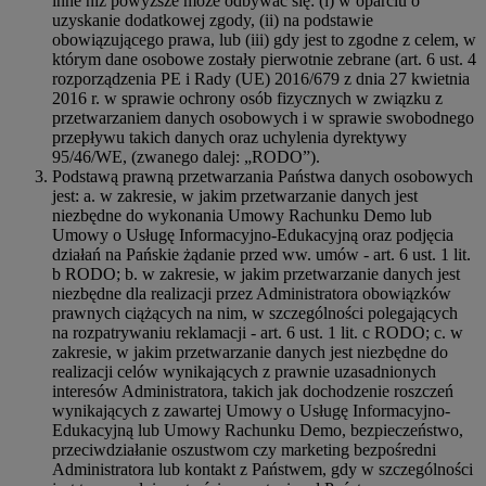
inne niż powyższe może odbywać się: (i) w oparciu o
uzyskanie dodatkowej zgody, (ii) na podstawie
obowiązującego prawa, lub (iii) gdy jest to zgodne z celem, w
którym dane osobowe zostały pierwotnie zebrane (art. 6 ust. 4
rozporządzenia PE i Rady (UE) 2016/679 z dnia 27 kwietnia
2016 r. w sprawie ochrony osób fizycznych w związku z
przetwarzaniem danych osobowych i w sprawie swobodnego
przepływu takich danych oraz uchylenia dyrektywy
95/46/WE, (zwanego dalej: „RODO”).
Podstawą prawną przetwarzania Państwa danych osobowych
jest: a. w zakresie, w jakim przetwarzanie danych jest
niezbędne do wykonania Umowy Rachunku Demo lub
Umowy o Usługę Informacyjno-Edukacyjną oraz podjęcia
działań na Pańskie żądanie przed ww. umów - art. 6 ust. 1 lit.
b RODO; b. w zakresie, w jakim przetwarzanie danych jest
niezbędne dla realizacji przez Administratora obowiązków
prawnych ciążących na nim, w szczególności polegających
na rozpatrywaniu reklamacji - art. 6 ust. 1 lit. c RODO; c. w
zakresie, w jakim przetwarzanie danych jest niezbędne do
realizacji celów wynikających z prawnie uzasadnionych
interesów Administratora, takich jak dochodzenie roszczeń
wynikających z zawartej Umowy o Usługę Informacyjno-
Edukacyjną lub Umowy Rachunku Demo, bezpieczeństwo,
przeciwdziałanie oszustwom czy marketing bezpośredni
Administratora lub kontakt z Państwem, gdy w szczególności