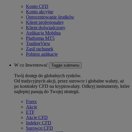
Konto CFD
Konto akcyjne
Oprocentowanie środków
Klient profesjonalny
Klient doświadczony
Aplikacja Mobilna
Platforma MT5
TradingView
Zasil rachunek
Pobierz aplikację
W co Inwestować
Toggle submenu
Twój dostęp do globalnych rynków.
Od tradycyjnych akcji, przez surowce i globalne waluty, aż
po kontrakty CFD na kryptowaluty. Odkryj instrumenty, które
najlepiej pasują do Twojej strategii.
Forex
Akcje
ETF
Akcje CFD
Indeksy CFD
Surowce CFD