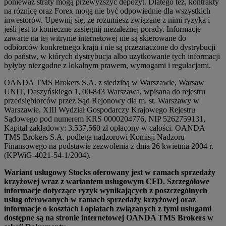
ponieważ straty mogą przewyższyć depozyt. Dlatego też, kontrakty
na różnicę oraz Forex mogą nie być odpowiednie dla wszystkich
inwestorów. Upewnij się, że rozumiesz związane z nimi ryzyka i
jeśli jest to konieczne zasięgnij niezależnej porady. Informacje
zawarte na tej witrynie internetowej nie są skierowane do
odbiorców konkretnego kraju i nie są przeznaczone do dystrybucji
do państw, w których dystrybucja albo użytkowanie tych informacji
byłyby niezgodne z lokalnym prawem, wymogami i regulacjami.
OANDA TMS Brokers S.A. z siedzibą w Warszawie, Warsaw
UNIT, Daszyńskiego 1, 00-843 Warszawa, wpisana do rejestru
przedsiębiorców przez Sąd Rejonowy dla m. st. Warszawy w
Warszawie, XIII Wydział Gospodarczy Krajowego Rejestru
Sądowego pod numerem KRS 0000204776, NIP 5262759131,
Kapitał zakładowy: 3,537,560 zł opłacony w całości. OANDA
TMS Brokers S.A. podlega nadzorowi Komisji Nadzoru
Finansowego na podstawie zezwolenia z dnia 26 kwietnia 2004 r.
(KPWiG-4021-54-1/2004).
Wariant usługowy Stocks oferowany jest w ramach sprzedaży
krzyżowej wraz z wariantem usługowym CFD. Szczegółowe
informacje dotyczące ryzyk wynikających z poszczególnych
usług oferowanych w ramach sprzedaży krzyżowej oraz
informacje o kosztach i opłatach związanych z tymi usługami
dostępne są na stronie internetowej OANDA TMS Brokers w