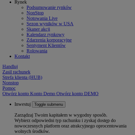
Rynek
Podsumowanie rynków
NonStop
Notowania Live
Sezon wyników w USA
Skaner akcji
Kalendarz rynkowy
Zdarzenia korporacyjne
Sentyment Klientów
Rolowania
Kontakt
Handluj
Zasil rachunek
Strefa klienta (HUB)
Nonstop
Pomoc
Otwórz konto
Konto
Demo
Otwórz konto DEMO
Inwestuj
Toggle submenu
Zarządzaj Twoim kapitałem w wygodny sposób.
Wybierz odpowiedni typ rachunku i zyskaj dostęp do
nowoczesnych platform oraz atrakcyjnego oprocentowania
wolnych środków.