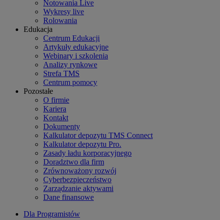
Notowania Live
Wykresy live
Rolowania
Edukacja
Centrum Edukacji
Artykuły edukacyjne
Webinary i szkolenia
Analizy rynkowe
Strefa TMS
Centrum pomocy
Pozostałe
O firmie
Kariera
Kontakt
Dokumenty
Kalkulator depozytu TMS Connect
Kalkulator depozytu Pro.
Zasady ładu korporacyjnego
Doradztwo dla firm
Zrównoważony rozwój
Cyberbezpieczeństwo
Zarządzanie aktywami
Dane finansowe
Dla Programistów