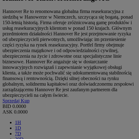
Hannover Re to renomowana globalna firma reasekuracyjna z
siedzibą w Hanowerze w Niemczech, szczycąca się bogatą, ponad
150-letnią historią. Firma oferuje zróżnicowaną gamę produktów i
usług reasekuracyjnych klientom w ponad 150 krajach. Głównym
przedmiotem działalności Hannover Re jest przejmowanie ryzyka
od ubezpieczycieli pierwotnych, umożliwiając im przeniesienie
części ryzyka na rynek reasekuracyjny. Portfel firmy obejmuje
ubezpieczenia majątkowe i od odpowiedzialności cywilnej,
ubezpieczenia na życie i zdrowotne oraz specjalistyczne linie
biznesowe. Hannover Re angażuje się w dostarczanie
innowacyjnych rozwiązań i zapewnianie wyjątkowej obsługi
klienta, a także może pochwalić się udokumentowaną stabilnością
finansową i rentownością. Dzięki silnej obecności na rynku
globalnym, solidnemu kapitałowi oraz doświadczonemu zespołowi
zarządzającemu Hannover Re jest zaufanym partnerem dla
ubezpieczycieli na całym świecie.
Sprzedaj
Kup
BID
0.0000
ASK
0.0000
1H
1D
7D