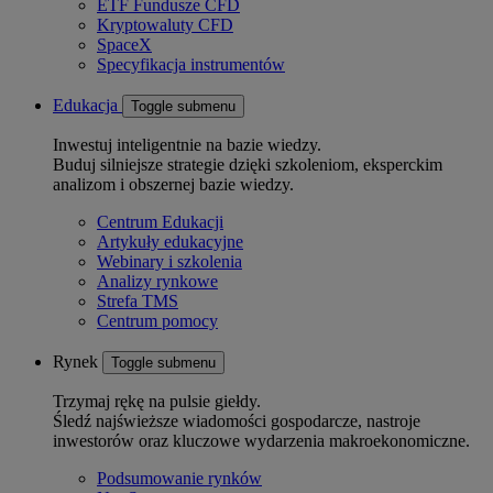
ETF Fundusze CFD
Kryptowaluty CFD
SpaceX
Specyfikacja instrumentów
Edukacja
Toggle submenu
Inwestuj inteligentnie na bazie wiedzy.
Buduj silniejsze strategie dzięki szkoleniom, eksperckim
analizom i obszernej bazie wiedzy.
Centrum Edukacji
Artykuły edukacyjne
Webinary i szkolenia
Analizy rynkowe
Strefa TMS
Centrum pomocy
Rynek
Toggle submenu
Trzymaj rękę na pulsie giełdy.
Śledź najświeższe wiadomości gospodarcze, nastroje
inwestorów oraz kluczowe wydarzenia makroekonomiczne.
Podsumowanie rynków