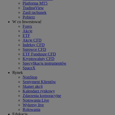
Platforma MT5
TradingView
Zasil rachunek
Pobierz
W co Inwestować
Forex
Akcje
ETF
Akcje CFD
Indeksy CFD
Surowce CFD
ETF Fundusze CFD
Kryptowaluty CFD
Specyfikacja instrumentów
SpaceX
Rynek
NonStop
Sentyment Klientów
Skaner akcji
Kalendarz rynkowy
Zdarzenia korporacyjne
Notowania Live
Wykresy live
Rolowania
Edukacja