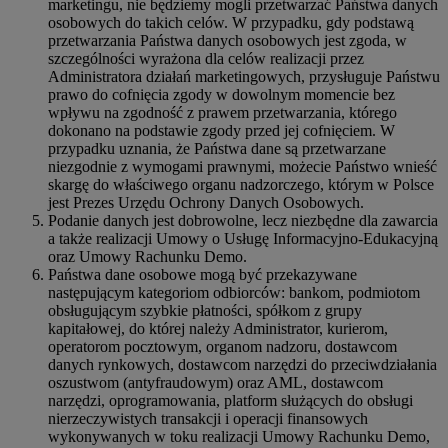
marketingu, nie będziemy mogli przetwarzać Państwa danych
osobowych do takich celów. W przypadku, gdy podstawą
przetwarzania Państwa danych osobowych jest zgoda, w
szczególności wyrażona dla celów realizacji przez
Administratora działań marketingowych, przysługuje Państwu
prawo do cofnięcia zgody w dowolnym momencie bez
wpływu na zgodność z prawem przetwarzania, którego
dokonano na podstawie zgody przed jej cofnięciem. W
przypadku uznania, że Państwa dane są przetwarzane
niezgodnie z wymogami prawnymi, możecie Państwo wnieść
skargę do właściwego organu nadzorczego, którym w Polsce
jest Prezes Urzędu Ochrony Danych Osobowych.
Podanie danych jest dobrowolne, lecz niezbędne dla zawarcia
a także realizacji Umowy o Usługę Informacyjno-Edukacyjną
oraz Umowy Rachunku Demo.
Państwa dane osobowe mogą być przekazywane
następującym kategoriom odbiorców: bankom, podmiotom
obsługującym szybkie płatności, spółkom z grupy
kapitałowej, do której należy Administrator, kurierom,
operatorom pocztowym, organom nadzoru, dostawcom
danych rynkowych, dostawcom narzędzi do przeciwdziałania
oszustwom (antyfraudowym) oraz AML, dostawcom
narzędzi, oprogramowania, platform służących do obsługi
nierzeczywistych transakcji i operacji finansowych
wykonywanych w toku realizacji Umowy Rachunku Demo,