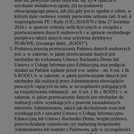
inne niż powyższe może odbywać się: (i) w oparciu o
uzyskanie dodatkowej zgody, (ii) na podstawie
obowiązującego prawa, lub (iii) gdy jest to zgodne z celem, w
którym dane osobowe zostały pierwotnie zebrane (art. 6 ust. 4
rozporządzenia PE i Rady (UE) 2016/679 z dnia 27 kwietnia
2016 r. w sprawie ochrony osób fizycznych w związku z
przetwarzaniem danych osobowych i w sprawie swobodnego
przepływu takich danych oraz uchylenia dyrektywy
95/46/WE, (zwanego dalej: „RODO”).
Podstawą prawną przetwarzania Państwa danych osobowych
jest: a. w zakresie, w jakim przetwarzanie danych jest
niezbędne do wykonania Umowy Rachunku Demo lub
Umowy o Usługę Informacyjno-Edukacyjną oraz podjęcia
działań na Pańskie żądanie przed ww. umów - art. 6 ust. 1 lit.
b RODO; b. w zakresie, w jakim przetwarzanie danych jest
niezbędne dla realizacji przez Administratora obowiązków
prawnych ciążących na nim, w szczególności polegających
na rozpatrywaniu reklamacji - art. 6 ust. 1 lit. c RODO; c. w
zakresie, w jakim przetwarzanie danych jest niezbędne do
realizacji celów wynikających z prawnie uzasadnionych
interesów Administratora, takich jak dochodzenie roszczeń
wynikających z zawartej Umowy o Usługę Informacyjno-
Edukacyjną lub Umowy Rachunku Demo, bezpieczeństwo,
przeciwdziałanie oszustwom czy marketing bezpośredni
Administratora lub kontakt z Państwem, gdy w szczególności