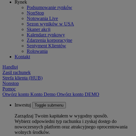
Rynek
Podsumowanie rynków
NonStop
Notowania Live
Sezon wyników w USA
Skaner akcji
Kalendarz rynkowy
Zdarzenia korporacyjne
Sentyment Klientów
Rolowania
Kontakt
Handluj
Zasil rachunek
Strefa klienta (HUB)
Nonstop
Pomoc
Otwórz konto
Konto
Demo
Otwórz konto DEMO
Inwestuj
Toggle submenu
Zarządzaj Twoim kapitałem w wygodny sposób.
Wybierz odpowiedni typ rachunku i zyskaj dostęp do
nowoczesnych platform oraz atrakcyjnego oprocentowania
wolnych środków.