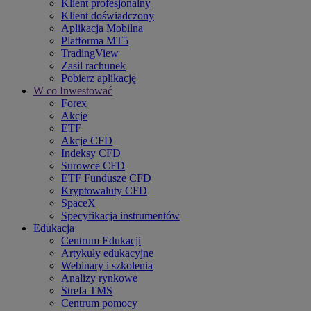
Klient profesjonalny
Klient doświadczony
Aplikacja Mobilna
Platforma MT5
TradingView
Zasil rachunek
Pobierz aplikację
W co Inwestować
Forex
Akcje
ETF
Akcje CFD
Indeksy CFD
Surowce CFD
ETF Fundusze CFD
Kryptowaluty CFD
SpaceX
Specyfikacja instrumentów
Edukacja
Centrum Edukacji
Artykuły edukacyjne
Webinary i szkolenia
Analizy rynkowe
Strefa TMS
Centrum pomocy