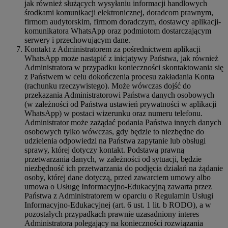
jak również służących wysyłaniu informacji handlowych
środkami komunikacji elektronicznej, doradcom prawnym,
firmom audytorskim, firmom doradczym, dostawcy aplikacji-
komunikatora WhatsApp oraz podmiotom dostarczającym
serwery i przechowującym dane.
Kontakt z Administratorem za pośrednictwem aplikacji
WhatsApp może nastąpić z inicjatywy Państwa, jak również
Administratora w przypadku konieczności skontaktowania się
z Państwem w celu dokończenia procesu zakładania Konta
(rachunku rzeczywistego). Może wówczas dojść do
przekazania Administratorowi Państwa danych osobowych
(w zależności od Państwa ustawień prywatności w aplikacji
WhatsApp) w postaci wizerunku oraz numeru telefonu.
Administrator może zażądać podania Państwa innych danych
osobowych tylko wówczas, gdy będzie to niezbędne do
udzielenia odpowiedzi na Państwa zapytanie lub obsługi
sprawy, której dotyczy kontakt. Podstawą prawną
przetwarzania danych, w zależności od sytuacji, będzie
niezbędność ich przetwarzania do podjęcia działań na żądanie
osoby, której dane dotyczą, przed zawarciem umowy albo
umowa o Usługę Informacyjno-Edukacyjną zawarta przez
Państwa z Administratorem w oparciu o Regulamin Usługi
Informacyjno-Edukacyjnej (art. 6 ust. 1 lit. b RODO), a w
pozostałych przypadkach prawnie uzasadniony interes
Administratora polegający na konieczności rozwiązania