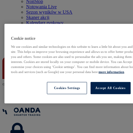
NonStop
Notowania Live
Sezon wyników w USA
Skaner akcji
Kalendarz rynkowy
Zdarzenia korporacyjne
Sentyment Klientów
Rolowania
Cookie notice
We use cookies and similar technologies on this website to learn a little bit about you an
Kontakt
site. This helps us improve your browsing experience and allows us to offer better produc
you and others. Some cookies are also used to personalise the ads you see, making them
interests. Cookies are stored locally on your computer or mobile device. You can Accept o
customise your choices using ‘Cookie settings’. You can find more information about 
tools and services (such as Google) use your personal data here:
more information
.
Cookies Settings
Accept All Cookies