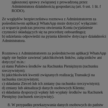
zgłoszonej sprawy związanej z prowadzoną przez
Administratora działalnością gospodarczą (art. 6 ust. 1 lit. f
RODO).
Ze względów bezpieczeństwa rozmowa z Administratorem za
pośrednictwem aplikacji WhatsApp może dotyczyć wyłącznie:
a) wsparcia podczas procesu otwierania Konta (wyjaśnienie
czynności składających się na procedurę onboardingu);
b) udzielania odpowiedzi na pytania klientów dotyczące działalności
Administratora.
Rozmowa z Administratorem za pośrednictwem aplikacji WhatsApp
nigdy nie będzie zawierać jakichkolwiek linków, załączników ani
dotyczyć m.in.:
a) stanu Państwa środków na Rachunku Pieniężnym (rachunku
rzeczywistym);
b) jakichkolwiek kwestii związanych realizacją Transakcji na
rachunku rzeczywistym;
c) składania Zleceń lub ich zmiany (na rachunku rzeczywistym);
d) zmiany lub aktualizacji danych osobowych Klienta;
e) składania dyspozycji wpłaty lub wypłaty środków na Rachunek
Pieniężny (rachunek rzeczywisty).
W przypadku przekazywania danych osobowych do państw