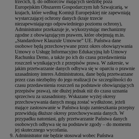
trzecich, tj. do odbiorców mających siedzibę poza
Europejskim Obszarem Gospodarczym lub Szwajcarią, w
krajach, które według Komisji Europejskiej nie zapewniają
wystarczającej ochrony danych (kraje trzecie
niezapewniającego odpowiedniego poziomu ochrony),
Administrator przekazuje je, wykorzystując mechanizmy
zgodne z obowiązującym prawem, które obejmują m.in.
„Standardowe Klauzule Umowne” UE. Państwa dane
osobowe będą przechowywane przez okres obowiązywania
Umowy o Usługę Informacyjno Edukacyjną lub Umowy
Rachunku Demo, a także po ich do czasu przedawnienia
roszczeń wynikających z przepisów prawa. W zakresie, w
jakim przetwarzanie danych odbywa się w oparciu o prawnie
uzasadniony interes Administratora, dane będą przetwarzane
przez czas niezbędny do jego realizacji (w szczególności do
czasu przedawnienia roszczeń na podstawie obowiązujących
przepisów prawa), nie dłużej jednak niż do czasu uznania
sprzeciwu za uzasadniony. Wskazane wyżej okresy
przechowywania danych mogą zostać wydłużone, jeżeli
mające zastosowanie w Państwa kraju zamieszkania przepisy
przewidują dłuższe okresy przechowywania danych. W
przypadku natomiast, gdy przetwarzanie Państwa danych
osobowych odbywa się na podstawie zgody – do momentu
jej skutecznego wycofania.
Administrator nie będzie stosował wobec Państwa