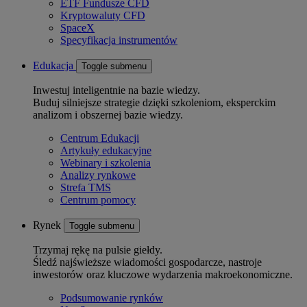
ETF Fundusze CFD
Kryptowaluty CFD
SpaceX
Specyfikacja instrumentów
Edukacja
Toggle submenu
Inwestuj inteligentnie na bazie wiedzy.
Buduj silniejsze strategie dzięki szkoleniom, eksperckim
analizom i obszernej bazie wiedzy.
Centrum Edukacji
Artykuły edukacyjne
Webinary i szkolenia
Analizy rynkowe
Strefa TMS
Centrum pomocy
Rynek
Toggle submenu
Trzymaj rękę na pulsie giełdy.
Śledź najświeższe wiadomości gospodarcze, nastroje
inwestorów oraz kluczowe wydarzenia makroekonomiczne.
Podsumowanie rynków