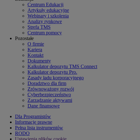
Centrum Edukacji
Artykuły edukacyjne
Webinary i szkolenia
Analizy rynkowe
Strefa TMS
Centrum pomocy
Pozostałe
O firmie
Kariera
Kontakt
Dokumenty
Kalkulator depozytu TMS Connect
Kalkulator depozytu Pro.
Zasady ładu korporacyjnego
Doradztwo dla firm
Zrównoważony rozwój
Cyberbezpieczeństwo
Zarządzanie aktywami
Dane finansowe
Dla Programistów
Informacje prawne
Pełna lista instrumentów
RODO
Ustawienia plików cookie