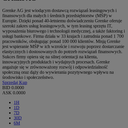
Grenke AG jest wiodącym dostawcą rozwiązań leasingowych i
finansowych dla małych i średnich przedsiębiorstw (MŚP) w
Europie. Dzięki ponad 40-letniemu doświadczeniu Grenke oferuje
szeroki zakres usług leasingowych, w tym leasing sprzętu IT,
wyposażenia biurowego i technologii medycznej, a także faktoring i
usługi bankowe. Firma działa w 33 krajach i zatrudnia ponad 1 700
pracowników, obsługując ponad 100 000 klientów. Misją Grenke
jest wspieranie MŚP w ich wzroście i rozwoju poprzez dostarczanie
elastycznych i dostosowanych do potrzeb rozwiązań finansowych.
Sukces firmy opiera się na silnej orientacji na klienta,
innowacyjnych produktach i wydajnych procesach. Grenke
angażuje się w zrównoważony rozwój i odpowiedzialność
społeczną oraz dąży do wywierania pozytywnego wpływu na
środowisko i społeczeństwo.
Sprzedaj
Kup
BID
0.0000
ASK
0.0000
1H
1D
7D
30D
6M