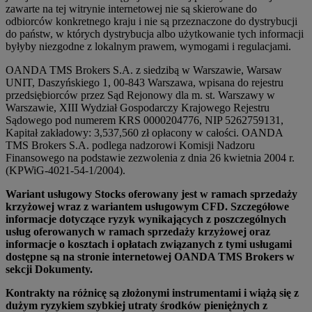
zawarte na tej witrynie internetowej nie są skierowane do
odbiorców konkretnego kraju i nie są przeznaczone do dystrybucji
do państw, w których dystrybucja albo użytkowanie tych informacji
byłyby niezgodne z lokalnym prawem, wymogami i regulacjami.
OANDA TMS Brokers S.A. z siedzibą w Warszawie, Warsaw
UNIT, Daszyńskiego 1, 00-843 Warszawa, wpisana do rejestru
przedsiębiorców przez Sąd Rejonowy dla m. st. Warszawy w
Warszawie, XIII Wydział Gospodarczy Krajowego Rejestru
Sądowego pod numerem KRS 0000204776, NIP 5262759131,
Kapitał zakładowy: 3,537,560 zł opłacony w całości. OANDA
TMS Brokers S.A. podlega nadzorowi Komisji Nadzoru
Finansowego na podstawie zezwolenia z dnia 26 kwietnia 2004 r.
(KPWiG-4021-54-1/2004).
Wariant usługowy Stocks oferowany jest w ramach sprzedaży
krzyżowej wraz z wariantem usługowym CFD. Szczegółowe
informacje dotyczące ryzyk wynikających z poszczególnych
usług oferowanych w ramach sprzedaży krzyżowej oraz
informacje o kosztach i opłatach związanych z tymi usługami
dostępne są na stronie internetowej OANDA TMS Brokers w
sekcji Dokumenty.
Kontrakty na różnicę są złożonymi instrumentami i wiążą się z
dużym ryzykiem szybkiej utraty środków pieniężnych z