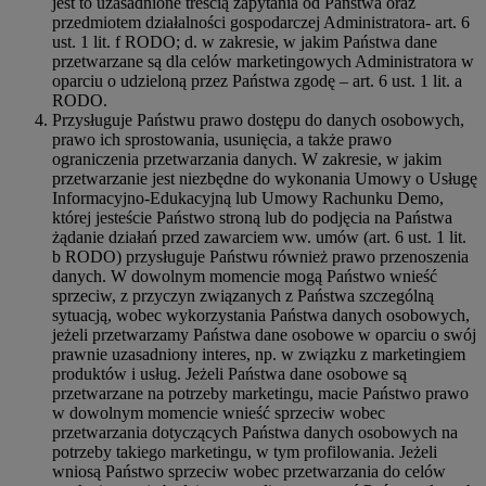
jest to uzasadnione treścią zapytania od Państwa oraz
przedmiotem działalności gospodarczej Administratora- art. 6
ust. 1 lit. f RODO; d. w zakresie, w jakim Państwa dane
przetwarzane są dla celów marketingowych Administratora w
oparciu o udzieloną przez Państwa zgodę – art. 6 ust. 1 lit. a
RODO.
Przysługuje Państwu prawo dostępu do danych osobowych,
prawo ich sprostowania, usunięcia, a także prawo
ograniczenia przetwarzania danych. W zakresie, w jakim
przetwarzanie jest niezbędne do wykonania Umowy o Usługę
Informacyjno-Edukacyjną lub Umowy Rachunku Demo,
której jesteście Państwo stroną lub do podjęcia na Państwa
żądanie działań przed zawarciem ww. umów (art. 6 ust. 1 lit.
b RODO) przysługuje Państwu również prawo przenoszenia
danych. W dowolnym momencie mogą Państwo wnieść
sprzeciw, z przyczyn związanych z Państwa szczególną
sytuacją, wobec wykorzystania Państwa danych osobowych,
jeżeli przetwarzamy Państwa dane osobowe w oparciu o swój
prawnie uzasadniony interes, np. w związku z marketingiem
produktów i usług. Jeżeli Państwa dane osobowe są
przetwarzane na potrzeby marketingu, macie Państwo prawo
w dowolnym momencie wnieść sprzeciw wobec
przetwarzania dotyczących Państwa danych osobowych na
potrzeby takiego marketingu, w tym profilowania. Jeżeli
wniosą Państwo sprzeciw wobec przetwarzania do celów