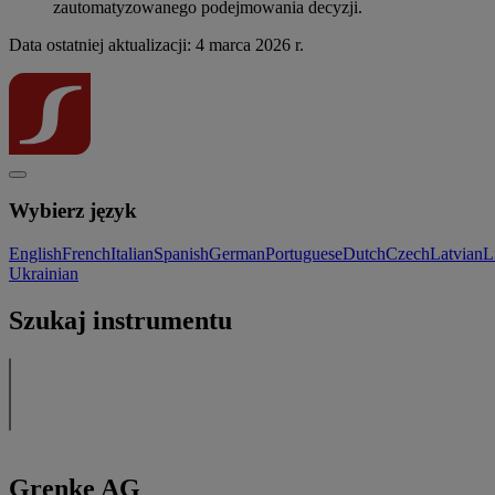
zautomatyzowanego podejmowania decyzji.
Data ostatniej aktualizacji: 4 marca 2026 r.
Wybierz język
English
French
Italian
Spanish
German
Portuguese
Dutch
Czech
Latvian
L
Ukrainian
Szukaj instrumentu
Grenke AG