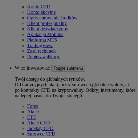
Konto CFD
Konto akcyjne
Oprocentowanie środków
Klient profesjonalny
Klient doświadczony
Aplikacja Mobilna
Platforma MT5
TradingView
Zasil rachunek
Pobierz aplikację
W co Inwestować
Toggle submenu
Twój dostęp do globalnych rynków.
Od tradycyjnych akcji, przez surowce i globalne waluty, aż
po kontrakty CFD na kryptowaluty. Odkryj instrumenty, które
najlepiej pasują do Twojej strategii.
Forex
Akcje
ETF
Akcje CFD
Indeksy CFD
Surowce CFD