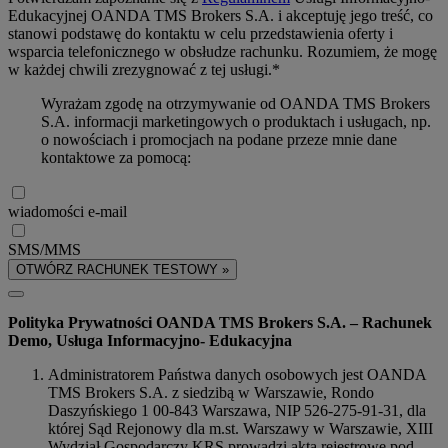
Edukacyjnej OANDA TMS Brokers S.A. i akceptuję jego treść, co
stanowi podstawę do kontaktu w celu przedstawienia oferty i
wsparcia telefonicznego w obsłudze rachunku. Rozumiem, że mogę
w każdej chwili zrezygnować z tej usługi.*
Wyrażam zgodę na otrzymywanie od OANDA TMS Brokers
S.A. informacji marketingowych o produktach i usługach, np.
o nowościach i promocjach na podane przeze mnie dane
kontaktowe za pomocą:
wiadomości e-mail
SMS/MMS
OTWÓRZ RACHUNEK TESTOWY »
Polityka Prywatności OANDA TMS Brokers S.A. – Rachunek
Demo, Usługa Informacyjno- Edukacyjna
Administratorem Państwa danych osobowych jest OANDA
TMS Brokers S.A. z siedzibą w Warszawie, Rondo
Daszyńskiego 1 00-843 Warszawa, NIP 526-275-91-31, dla
której Sąd Rejonowy dla m.st. Warszawy w Warszawie, XIII
Wydział Gospodarczy KRS prowadzi akta rejestrowe pod