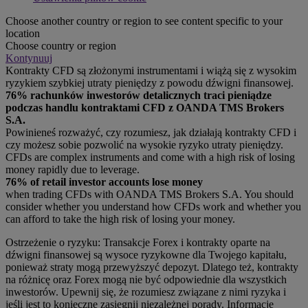
Choose another country or region to see content specific to your
location
Choose country or region
Kontynuuj
Kontrakty CFD są złożonymi instrumentami i wiążą się z wysokim
ryzykiem szybkiej utraty pieniędzy z powodu dźwigni finansowej.
76% rachunków inwestorów detalicznych traci pieniądze
podczas handlu kontraktami CFD z OANDA TMS Brokers
S.A.
Powinieneś rozważyć, czy rozumiesz, jak działają kontrakty CFD i
czy możesz sobie pozwolić na wysokie ryzyko utraty pieniędzy.
CFDs are complex instruments and come with a high risk of losing
money rapidly due to leverage.
76% of retail investor accounts lose money
when trading CFDs with OANDA TMS Brokers S.A. You should
consider whether you understand how CFDs work and whether you
can afford to take the high risk of losing your money.
Ostrzeżenie o ryzyku: Transakcje Forex i kontrakty oparte na
dźwigni finansowej są wysoce ryzykowne dla Twojego kapitału,
ponieważ straty mogą przewyższyć depozyt. Dlatego też, kontrakty
na różnicę oraz Forex mogą nie być odpowiednie dla wszystkich
inwestorów. Upewnij się, że rozumiesz związane z nimi ryzyka i
jeśli jest to konieczne zasięgnij niezależnej porady. Informacje