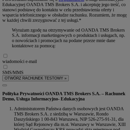
Edukacyjnej OANDA TMS Brokers S.A. i akceptuję jego treść, co
stanowi podstawę do kontaktu w celu przedstawienia oferty i
wsparcia telefonicznego w obsłudze rachunku. Rozumiem, że mogę
w każdej chwili zrezygnować z tej usługi.*
Wyrażam zgodę na otrzymywanie od OANDA TMS Brokers
S.A. informacji marketingowych o produktach i usługach, np.
o nowościach i promocjach na podane przeze mnie dane
kontaktowe za pomocą:
wiadomości e-mail
SMS/MMS
OTWÓRZ RACHUNEK TESTOWY »
Polityka Prywatności OANDA TMS Brokers S.A. – Rachunek
Demo, Usługa Informacyjno- Edukacyjna
Administratorem Państwa danych osobowych jest OANDA
TMS Brokers S.A. z siedzibą w Warszawie, Rondo
Daszyńskiego 1 00-843 Warszawa, NIP 526-275-91-31, dla
której Sąd Rejonowy dla m.st. Warszawy w Warszawie, XIII
Wydział Gospodarczy KRS prowadzi akta rejestrowe pod