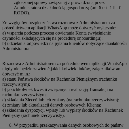
zgłoszonej sprawy związanej z prowadzoną przez
Administratora działalnością gospodarczą (art. 6 ust. 1 lit. f
RODO).
Ze względów bezpieczeństwa rozmowa z Administratorem za
pośrednictwem aplikacji WhatsApp może dotyczyć wyłącznie:
a) wsparcia podczas procesu otwierania Konta (wyjaśnienie
czynności składających się na procedurę onboardingu);
b) udzielania odpowiedzi na pytania klientów dotyczące działalności
Administratora.
Rozmowa z Administratorem za pośrednictwem aplikacji WhatsApp
nigdy nie będzie zawierać jakichkolwiek linków, załączników ani
dotyczyć m.in.:
a) stanu Państwa środków na Rachunku Pieniężnym (rachunku
rzeczywistym);
b) jakichkolwiek kwestii związanych realizacją Transakcji na
rachunku rzeczywistym;
c) składania Zleceń lub ich zmiany (na rachunku rzeczywistym);
d) zmiany lub aktualizacji danych osobowych Klienta;
e) składania dyspozycji wpłaty lub wypłaty środków na Rachunek
Pieniężny (rachunek rzeczywisty).
W przypadku przekazywania danych osobowych do państw