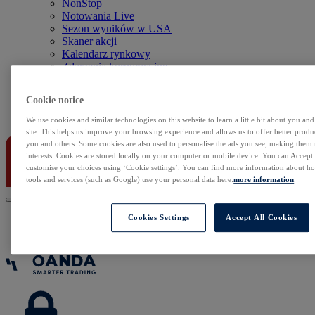
NonStop
Notowania Live
Sezon wyników w USA
Skaner akcji
Kalendarz rynkowy
Zdarzenia korporacyjne
Sentyment Klientów
Rolowania
Cookie notice
Kontakt
We use cookies and similar technologies on this website to learn a little bit about you an
site. This helps us improve your browsing experience and allows us to offer better produc
you and others. Some cookies are also used to personalise the ads you see, making them
interests. Cookies are stored locally on your computer or mobile device. You can Accept o
customise your choices using ‘Cookie settings’. You can find more information about 
tools and services (such as Google) use your personal data here:
more information
.
Cookies Settings
Accept All Cookies