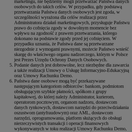
marketingu, nie będziemy mogli przetwarzać Państwa danych
osobowych do takich celów. W przypadku, gdy podstawą
przetwarzania Państwa danych osobowych jest zgoda, w
szczególności wyrażona dla celów realizacji przez
Administratora działań marketingowych, przysługuje Państwu
prawo do cofnięcia zgody w dowolnym momencie bez
wpływu na zgodność z prawem przetwarzania, którego
dokonano na podstawie zgody przed jej cofnięciem. W
przypadku uznania, że Państwa dane są przetwarzane
niezgodnie z wymogami prawnymi, możecie Państwo wnieść
skargę do właściwego organu nadzorczego, którym w Polsce
jest Prezes Urzędu Ochrony Danych Osobowych.
Podanie danych jest dobrowolne, lecz niezbędne dla zawarcia
a także realizacji Umowy o Usługę Informacyjno-Edukacyjną
oraz Umowy Rachunku Demo.
Państwa dane osobowe mogą być przekazywane
następującym kategoriom odbiorców: bankom, podmiotom
obsługującym szybkie płatności, spółkom z grupy
kapitałowej, do której należy Administrator, kurierom,
operatorom pocztowym, organom nadzoru, dostawcom
danych rynkowych, dostawcom narzędzi do przeciwdziałania
oszustwom (antyfraudowym) oraz AML, dostawcom
narzędzi, oprogramowania, platform służących do obsługi
nierzeczywistych transakcji i operacji finansowych
wykonywanych w toku realizacji Umowy Rachunku Demo,