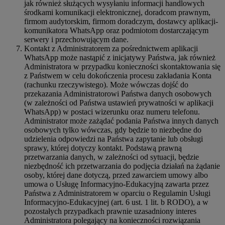
jak również służących wysyłaniu informacji handlowych
środkami komunikacji elektronicznej, doradcom prawnym,
firmom audytorskim, firmom doradczym, dostawcy aplikacji-
komunikatora WhatsApp oraz podmiotom dostarczającym
serwery i przechowującym dane.
Kontakt z Administratorem za pośrednictwem aplikacji
WhatsApp może nastąpić z inicjatywy Państwa, jak również
Administratora w przypadku konieczności skontaktowania się
z Państwem w celu dokończenia procesu zakładania Konta
(rachunku rzeczywistego). Może wówczas dojść do
przekazania Administratorowi Państwa danych osobowych
(w zależności od Państwa ustawień prywatności w aplikacji
WhatsApp) w postaci wizerunku oraz numeru telefonu.
Administrator może zażądać podania Państwa innych danych
osobowych tylko wówczas, gdy będzie to niezbędne do
udzielenia odpowiedzi na Państwa zapytanie lub obsługi
sprawy, której dotyczy kontakt. Podstawą prawną
przetwarzania danych, w zależności od sytuacji, będzie
niezbędność ich przetwarzania do podjęcia działań na żądanie
osoby, której dane dotyczą, przed zawarciem umowy albo
umowa o Usługę Informacyjno-Edukacyjną zawarta przez
Państwa z Administratorem w oparciu o Regulamin Usługi
Informacyjno-Edukacyjnej (art. 6 ust. 1 lit. b RODO), a w
pozostałych przypadkach prawnie uzasadniony interes
Administratora polegający na konieczności rozwiązania