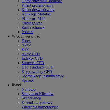
Oprocentowanie środków
Klient profesjonalny
Klient doświadczony
Aplikacja Mobilna
Platforma MT5
TradingView
Zasil rachunek
Pobierz
W co Inwestować
Forex
Akcje
ETF
Akcje CFD
Indeksy CFD
Surowce CFD
ETF Fundusze CFD
Kryptowaluty CFD
Specyfikacja instrumentów
SpaceX
Rynek
NonStop
Sentyment Klientów
Skaner akcji
Kalendarz rynkowy
Zdarzenia korporacyjne