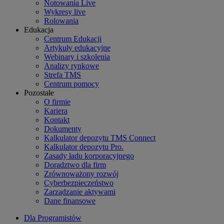
Notowania Live
Wykresy live
Rolowania
Edukacja
Centrum Edukacji
Artykuły edukacyjne
Webinary i szkolenia
Analizy rynkowe
Strefa TMS
Centrum pomocy
Pozostałe
O firmie
Kariera
Kontakt
Dokumenty
Kalkulator depozytu TMS Connect
Kalkulator depozytu Pro.
Zasady ładu korporacyjnego
Doradztwo dla firm
Zrównoważony rozwój
Cyberbezpieczeństwo
Zarządzanie aktywami
Dane finansowe
Dla Programistów