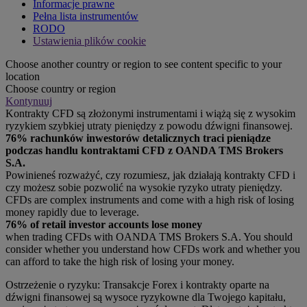
Informacje prawne
Pełna lista instrumentów
RODO
Ustawienia plików cookie
Choose another country or region to see content specific to your
location
Choose country or region
Kontynuuj
Kontrakty CFD są złożonymi instrumentami i wiążą się z wysokim
ryzykiem szybkiej utraty pieniędzy z powodu dźwigni finansowej.
76% rachunków inwestorów detalicznych traci pieniądze
podczas handlu kontraktami CFD z OANDA TMS Brokers
S.A.
Powinieneś rozważyć, czy rozumiesz, jak działają kontrakty CFD i
czy możesz sobie pozwolić na wysokie ryzyko utraty pieniędzy.
CFDs are complex instruments and come with a high risk of losing
money rapidly due to leverage.
76% of retail investor accounts lose money
when trading CFDs with OANDA TMS Brokers S.A. You should
consider whether you understand how CFDs work and whether you
can afford to take the high risk of losing your money.
Ostrzeżenie o ryzyku: Transakcje Forex i kontrakty oparte na
dźwigni finansowej są wysoce ryzykowne dla Twojego kapitału,