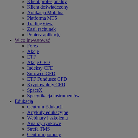
Klient profesjonalny
Klient doświadczony
Aplikacja Mobilna
Platforma MT5
TradingView
Zasil rachunek
Pobierz aplikację
W co Inwestować
Forex
Akcje
ETF
Akcje CFD
Indeksy CFD
Surowce CFD
ETF Fundusze CFD
Kryptowaluty CFD
SpaceX
Specyfikacja instrumentów
Edukacja
Centrum Edukacji
Artykuły edukacyjne
Webinary i szkolenia
Analizy rynkowe
Strefa TMS
Centrum pomocy