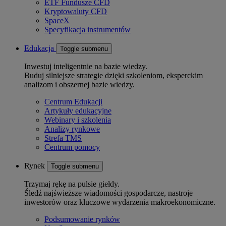
ETF Fundusze CFD
Kryptowaluty CFD
SpaceX
Specyfikacja instrumentów
Edukacja
Toggle submenu
Inwestuj inteligentnie na bazie wiedzy.
Buduj silniejsze strategie dzięki szkoleniom, eksperckim
analizom i obszernej bazie wiedzy.
Centrum Edukacji
Artykuły edukacyjne
Webinary i szkolenia
Analizy rynkowe
Strefa TMS
Centrum pomocy
Rynek
Toggle submenu
Trzymaj rękę na pulsie giełdy.
Śledź najświeższe wiadomości gospodarcze, nastroje
inwestorów oraz kluczowe wydarzenia makroekonomiczne.
Podsumowanie rynków