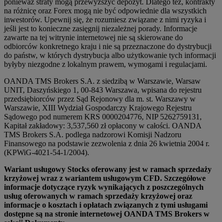
ponieważ straty mogą przewyższyć depozyt. Dlatego też, kontrakty
na różnicę oraz Forex mogą nie być odpowiednie dla wszystkich
inwestorów. Upewnij się, że rozumiesz związane z nimi ryzyka i
jeśli jest to konieczne zasięgnij niezależnej porady. Informacje
zawarte na tej witrynie internetowej nie są skierowane do
odbiorców konkretnego kraju i nie są przeznaczone do dystrybucji
do państw, w których dystrybucja albo użytkowanie tych informacji
byłyby niezgodne z lokalnym prawem, wymogami i regulacjami.
OANDA TMS Brokers S.A. z siedzibą w Warszawie, Warsaw
UNIT, Daszyńskiego 1, 00-843 Warszawa, wpisana do rejestru
przedsiębiorców przez Sąd Rejonowy dla m. st. Warszawy w
Warszawie, XIII Wydział Gospodarczy Krajowego Rejestru
Sądowego pod numerem KRS 0000204776, NIP 5262759131,
Kapitał zakładowy: 3,537,560 zł opłacony w całości. OANDA
TMS Brokers S.A. podlega nadzorowi Komisji Nadzoru
Finansowego na podstawie zezwolenia z dnia 26 kwietnia 2004 r.
(KPWiG-4021-54-1/2004).
Wariant usługowy Stocks oferowany jest w ramach sprzedaży
krzyżowej wraz z wariantem usługowym CFD. Szczegółowe
informacje dotyczące ryzyk wynikających z poszczególnych
usług oferowanych w ramach sprzedaży krzyżowej oraz
informacje o kosztach i opłatach związanych z tymi usługami
dostępne są na stronie internetowej OANDA TMS Brokers w