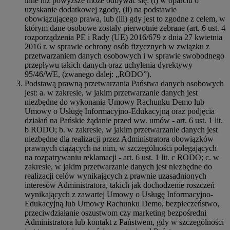
inne niż powyższe może odbywać się: (i) w oparciu o
uzyskanie dodatkowej zgody, (ii) na podstawie
obowiązującego prawa, lub (iii) gdy jest to zgodne z celem, w
którym dane osobowe zostały pierwotnie zebrane (art. 6 ust. 4
rozporządzenia PE i Rady (UE) 2016/679 z dnia 27 kwietnia
2016 r. w sprawie ochrony osób fizycznych w związku z
przetwarzaniem danych osobowych i w sprawie swobodnego
przepływu takich danych oraz uchylenia dyrektywy
95/46/WE, (zwanego dalej: „RODO”).
Podstawą prawną przetwarzania Państwa danych osobowych
jest: a. w zakresie, w jakim przetwarzanie danych jest
niezbędne do wykonania Umowy Rachunku Demo lub
Umowy o Usługę Informacyjno-Edukacyjną oraz podjęcia
działań na Pańskie żądanie przed ww. umów - art. 6 ust. 1 lit.
b RODO; b. w zakresie, w jakim przetwarzanie danych jest
niezbędne dla realizacji przez Administratora obowiązków
prawnych ciążących na nim, w szczególności polegających
na rozpatrywaniu reklamacji - art. 6 ust. 1 lit. c RODO; c. w
zakresie, w jakim przetwarzanie danych jest niezbędne do
realizacji celów wynikających z prawnie uzasadnionych
interesów Administratora, takich jak dochodzenie roszczeń
wynikających z zawartej Umowy o Usługę Informacyjno-
Edukacyjną lub Umowy Rachunku Demo, bezpieczeństwo,
przeciwdziałanie oszustwom czy marketing bezpośredni
Administratora lub kontakt z Państwem, gdy w szczególności