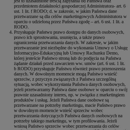
jest to uzasadnione treścią zapytania od Państwa oraz
przedmiotem działalności gospodarczej Administratora- art. 6
ust. 1 lit. f RODO; d. w zakresie, w jakim Państwa dane
przetwarzane są dla celów marketingowych Administratora w
oparciu o udzieloną przez Państwa zgodę – art. 6 ust. 1 lit. a
RODO.
Przysługuje Państwu prawo dostępu do danych osobowych,
prawo ich sprostowania, usunięcia, a także prawo
ograniczenia przetwarzania danych. W zakresie, w jakim
przetwarzanie jest niezbędne do wykonania Umowy o Usługę
Informacyjno-Edukacyjną lub Umowy Rachunku Demo,
której jesteście Państwo stroną lub do podjęcia na Państwa
żądanie działań przed zawarciem ww. umów (art. 6 ust. 1 lit.
b RODO) przysługuje Państwu również prawo przenoszenia
danych. W dowolnym momencie mogą Państwo wnieść
sprzeciw, z przyczyn związanych z Państwa szczególną
sytuacją, wobec wykorzystania Państwa danych osobowych,
jeżeli przetwarzamy Państwa dane osobowe w oparciu o swój
prawnie uzasadniony interes, np. w związku z marketingiem
produktów i usług. Jeżeli Państwa dane osobowe są
przetwarzane na potrzeby marketingu, macie Państwo prawo
w dowolnym momencie wnieść sprzeciw wobec
przetwarzania dotyczących Państwa danych osobowych na
potrzeby takiego marketingu, w tym profilowania. Jeżeli
wniosą Państwo sprzeciw wobec przetwarzania do celów