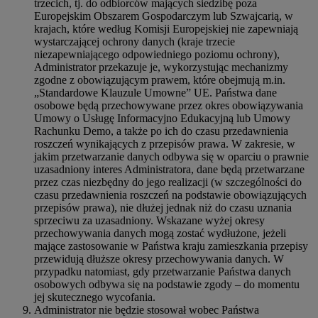
trzecich, tj. do odbiorców mających siedzibę poza
Europejskim Obszarem Gospodarczym lub Szwajcarią, w
krajach, które według Komisji Europejskiej nie zapewniają
wystarczającej ochrony danych (kraje trzecie
niezapewniającego odpowiedniego poziomu ochrony),
Administrator przekazuje je, wykorzystując mechanizmy
zgodne z obowiązującym prawem, które obejmują m.in.
„Standardowe Klauzule Umowne” UE. Państwa dane
osobowe będą przechowywane przez okres obowiązywania
Umowy o Usługę Informacyjno Edukacyjną lub Umowy
Rachunku Demo, a także po ich do czasu przedawnienia
roszczeń wynikających z przepisów prawa. W zakresie, w
jakim przetwarzanie danych odbywa się w oparciu o prawnie
uzasadniony interes Administratora, dane będą przetwarzane
przez czas niezbędny do jego realizacji (w szczególności do
czasu przedawnienia roszczeń na podstawie obowiązujących
przepisów prawa), nie dłużej jednak niż do czasu uznania
sprzeciwu za uzasadniony. Wskazane wyżej okresy
przechowywania danych mogą zostać wydłużone, jeżeli
mające zastosowanie w Państwa kraju zamieszkania przepisy
przewidują dłuższe okresy przechowywania danych. W
przypadku natomiast, gdy przetwarzanie Państwa danych
osobowych odbywa się na podstawie zgody – do momentu
jej skutecznego wycofania.
Administrator nie będzie stosował wobec Państwa