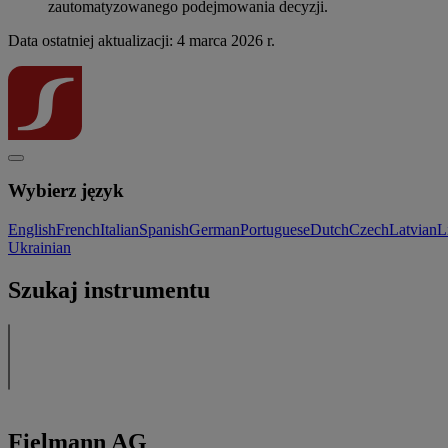
zautomatyzowanego podejmowania decyzji.
Data ostatniej aktualizacji: 4 marca 2026 r.
Wybierz język
English
French
Italian
Spanish
German
Portuguese
Dutch
Czech
Latvian
L
Ukrainian
Szukaj instrumentu
Fielmann AG