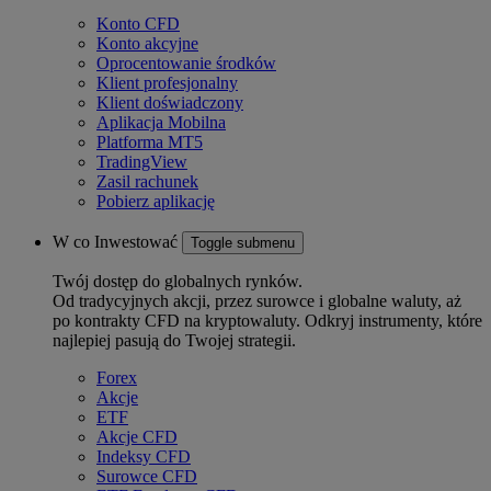
Konto CFD
Konto akcyjne
Oprocentowanie środków
Klient profesjonalny
Klient doświadczony
Aplikacja Mobilna
Platforma MT5
TradingView
Zasil rachunek
Pobierz aplikację
W co Inwestować
Toggle submenu
Twój dostęp do globalnych rynków.
Od tradycyjnych akcji, przez surowce i globalne waluty, aż
po kontrakty CFD na kryptowaluty. Odkryj instrumenty, które
najlepiej pasują do Twojej strategii.
Forex
Akcje
ETF
Akcje CFD
Indeksy CFD
Surowce CFD