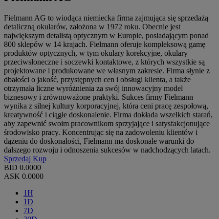
Fielmann AG to wiodąca niemiecka firma zajmująca się sprzedażą
detaliczną okularów, założona w 1972 roku. Obecnie jest
największym detalistą optycznym w Europie, posiadającym ponad
800 sklepów w 14 krajach. Fielmann oferuje kompleksową gamę
produktów optycznych, w tym okulary korekcyjne, okulary
przeciwsłoneczne i soczewki kontaktowe, z których wszystkie są
projektowane i produkowane we własnym zakresie. Firma słynie z
dbałości o jakość, przystępnych cen i obsługi klienta, a także
otrzymała liczne wyróżnienia za swój innowacyjny model
biznesowy i zrównoważone praktyki. Sukces firmy Fielmann
wynika z silnej kultury korporacyjnej, która ceni pracę zespołową,
kreatywność i ciągłe doskonalenie. Firma dokłada wszelkich starań,
aby zapewnić swoim pracownikom sprzyjające i satysfakcjonujące
środowisko pracy. Koncentrując się na zadowoleniu klientów i
dążeniu do doskonałości, Fielmann ma doskonałe warunki do
dalszego rozwoju i odnoszenia sukcesów w nadchodzących latach.
Sprzedaj
Kup
BID
0.0000
ASK
0.0000
1H
1D
7D