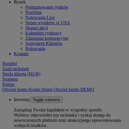
Rynek
Podsumowanie rynków
NonStop
Notowania Live
Sezon wyników w USA
Skaner akcji
Kalendarz rynkowy
Zdarzenia korporacyjne
Sentyment Klientów
Rolowania
Kontakt
Handluj
Zasil rachunek
Strefa klienta (HUB)
Nonstop
Pomoc
Otwórz konto
Konto
Demo
Otwórz konto DEMO
Inwestuj
Toggle submenu
Zarządzaj Twoim kapitałem w wygodny sposób.
Wybierz odpowiedni typ rachunku i zyskaj dostęp do
nowoczesnych platform oraz atrakcyjnego oprocentowania
wolnych środków.