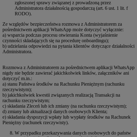
zgłoszonej sprawy związanej z prowadzoną przez
Administratora działalnością gospodarczą (art. 6 ust. 1 lit. f
RODO).
Ze względów bezpieczeństwa rozmowa z Administratorem za
pośrednictwem aplikacji WhatsApp może dotyczyć wyłącznie:
a) wsparcia podczas procesu otwierania Konta (wyjaśnienie
czynności składających się na procedurę onboardingu);
b) udzielania odpowiedzi na pytania klientów dotyczące działalności
Administratora.
Rozmowa z Administratorem za pośrednictwem aplikacji WhatsApp
nigdy nie będzie zawierać jakichkolwiek linków, załączników ani
dotyczyć m.in.:
a) stanu Państwa środków na Rachunku Pieniężnym (rachunku
rzeczywistym);
b) jakichkolwiek kwestii związanych realizacją Transakcji na
rachunku rzeczywistym;
c) składania Zleceń lub ich zmiany (na rachunku rzeczywistym);
d) zmiany lub aktualizacji danych osobowych Klienta;
e) składania dyspozycji wpłaty lub wypłaty środków na Rachunek
Pieniężny (rachunek rzeczywisty).
W przypadku przekazywania danych osobowych do państw