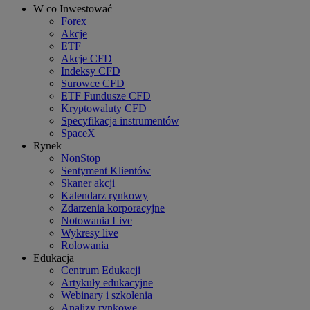
W co Inwestować
Forex
Akcje
ETF
Akcje CFD
Indeksy CFD
Surowce CFD
ETF Fundusze CFD
Kryptowaluty CFD
Specyfikacja instrumentów
SpaceX
Rynek
NonStop
Sentyment Klientów
Skaner akcji
Kalendarz rynkowy
Zdarzenia korporacyjne
Notowania Live
Wykresy live
Rolowania
Edukacja
Centrum Edukacji
Artykuły edukacyjne
Webinary i szkolenia
Analizy rynkowe