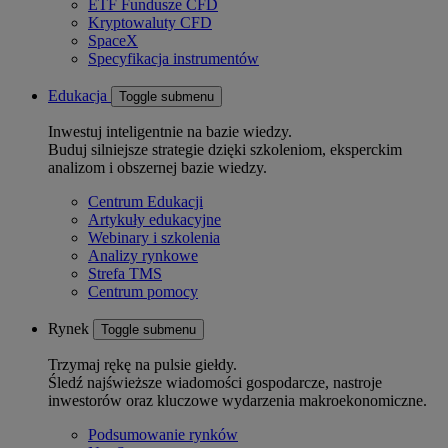
ETF Fundusze CFD
Kryptowaluty CFD
SpaceX
Specyfikacja instrumentów
Edukacja
Toggle submenu
Inwestuj inteligentnie na bazie wiedzy.
Buduj silniejsze strategie dzięki szkoleniom, eksperckim
analizom i obszernej bazie wiedzy.
Centrum Edukacji
Artykuły edukacyjne
Webinary i szkolenia
Analizy rynkowe
Strefa TMS
Centrum pomocy
Rynek
Toggle submenu
Trzymaj rękę na pulsie giełdy.
Śledź najświeższe wiadomości gospodarcze, nastroje
inwestorów oraz kluczowe wydarzenia makroekonomiczne.
Podsumowanie rynków