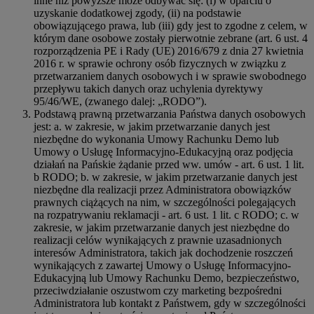
inne niż powyższe może odbywać się: (i) w oparciu o
uzyskanie dodatkowej zgody, (ii) na podstawie
obowiązującego prawa, lub (iii) gdy jest to zgodne z celem, w
którym dane osobowe zostały pierwotnie zebrane (art. 6 ust. 4
rozporządzenia PE i Rady (UE) 2016/679 z dnia 27 kwietnia
2016 r. w sprawie ochrony osób fizycznych w związku z
przetwarzaniem danych osobowych i w sprawie swobodnego
przepływu takich danych oraz uchylenia dyrektywy
95/46/WE, (zwanego dalej: „RODO”).
Podstawą prawną przetwarzania Państwa danych osobowych
jest: a. w zakresie, w jakim przetwarzanie danych jest
niezbędne do wykonania Umowy Rachunku Demo lub
Umowy o Usługę Informacyjno-Edukacyjną oraz podjęcia
działań na Pańskie żądanie przed ww. umów - art. 6 ust. 1 lit.
b RODO; b. w zakresie, w jakim przetwarzanie danych jest
niezbędne dla realizacji przez Administratora obowiązków
prawnych ciążących na nim, w szczególności polegających
na rozpatrywaniu reklamacji - art. 6 ust. 1 lit. c RODO; c. w
zakresie, w jakim przetwarzanie danych jest niezbędne do
realizacji celów wynikających z prawnie uzasadnionych
interesów Administratora, takich jak dochodzenie roszczeń
wynikających z zawartej Umowy o Usługę Informacyjno-
Edukacyjną lub Umowy Rachunku Demo, bezpieczeństwo,
przeciwdziałanie oszustwom czy marketing bezpośredni
Administratora lub kontakt z Państwem, gdy w szczególności