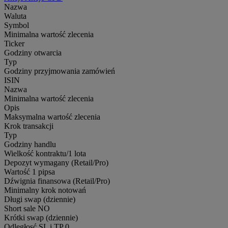
Nazwa
Waluta
Symbol
Minimalna wartość zlecenia
Ticker
Godziny otwarcia
Typ
Godziny przyjmowania zamówień
ISIN
Nazwa
Minimalna wartość zlecenia
Opis
Maksymalna wartość zlecenia
Krok transakcji
Typ
Godziny handlu
Wielkość kontraktu/1 lota
Depozyt wymagany (Retail/Pro)
Wartość 1 pipsa
Dźwignia finansowa (Retail/Pro)
Minimalny krok notowań
Długi swap (dziennie)
Short sale
NO
Krótki swap (dziennie)
Odległosć SL i TP
0