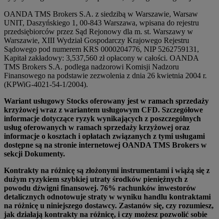
OANDA TMS Brokers S.A. z siedzibą w Warszawie, Warsaw
UNIT, Daszyńskiego 1, 00-843 Warszawa, wpisana do rejestru
przedsiębiorców przez Sąd Rejonowy dla m. st. Warszawy w
Warszawie, XIII Wydział Gospodarczy Krajowego Rejestru
Sądowego pod numerem KRS 0000204776, NIP 5262759131,
Kapitał zakładowy: 3,537,560 zł opłacony w całości. OANDA
TMS Brokers S.A. podlega nadzorowi Komisji Nadzoru
Finansowego na podstawie zezwolenia z dnia 26 kwietnia 2004 r.
(KPWiG-4021-54-1/2004).
Wariant usługowy Stocks oferowany jest w ramach sprzedaży
krzyżowej wraz z wariantem usługowym CFD. Szczegółowe
informacje dotyczące ryzyk wynikających z poszczególnych
usług oferowanych w ramach sprzedaży krzyżowej oraz
informacje o kosztach i opłatach związanych z tymi usługami
dostępne są na stronie internetowej OANDA TMS Brokers w
sekcji Dokumenty.
Kontrakty na różnicę są złożonymi instrumentami i wiążą się z
dużym ryzykiem szybkiej utraty środków pieniężnych z
powodu dźwigni finansowej. 76% rachunków inwestorów
detalicznych odnotowuje straty w wyniku handlu kontraktami
na różnicę u niniejszego dostawcy. Zastanów się, czy rozumiesz,
jak działają kontrakty na różnicę, i czy możesz pozwolić sobie