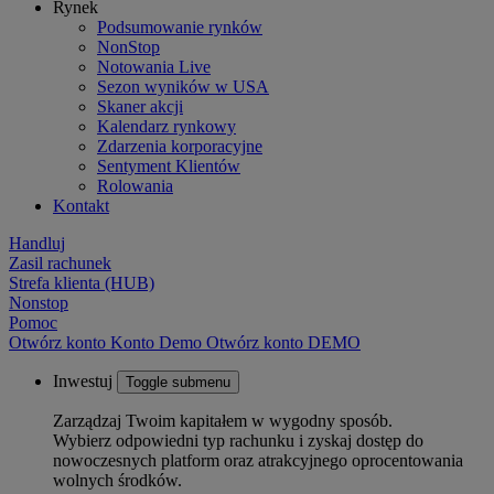
Rynek
Podsumowanie rynków
NonStop
Notowania Live
Sezon wyników w USA
Skaner akcji
Kalendarz rynkowy
Zdarzenia korporacyjne
Sentyment Klientów
Rolowania
Kontakt
Handluj
Zasil rachunek
Strefa klienta (HUB)
Nonstop
Pomoc
Otwórz konto
Konto
Demo
Otwórz konto DEMO
Inwestuj
Toggle submenu
Zarządzaj Twoim kapitałem w wygodny sposób.
Wybierz odpowiedni typ rachunku i zyskaj dostęp do
nowoczesnych platform oraz atrakcyjnego oprocentowania
wolnych środków.