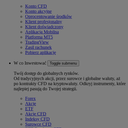
Konto CFD
Konto akcyjne
Oprocentowanie środków
Klient profesjonalny
Klient doświadczony
Aplikacja Mobilna
Platforma MT5
TradingView
Zasil rachunek
Pobierz aplikację
W co Inwestować
Toggle submenu
Twój dostęp do globalnych rynków.
Od tradycyjnych akcji, przez surowce i globalne waluty, aż
po kontrakty CFD na kryptowaluty. Odkryj instrumenty, które
najlepiej pasują do Twojej strategii.
Forex
Akcje
ETF
Akcje CFD
Indeksy CFD
Surowce CFD