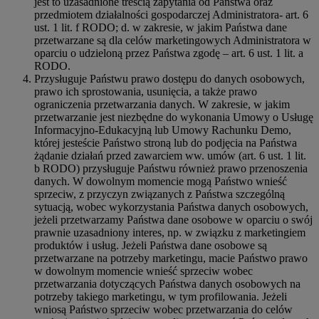
jest to uzasadnione treścią zapytania od Państwa oraz
przedmiotem działalności gospodarczej Administratora- art. 6
ust. 1 lit. f RODO; d. w zakresie, w jakim Państwa dane
przetwarzane są dla celów marketingowych Administratora w
oparciu o udzieloną przez Państwa zgodę – art. 6 ust. 1 lit. a
RODO.
Przysługuje Państwu prawo dostępu do danych osobowych,
prawo ich sprostowania, usunięcia, a także prawo
ograniczenia przetwarzania danych. W zakresie, w jakim
przetwarzanie jest niezbędne do wykonania Umowy o Usługę
Informacyjno-Edukacyjną lub Umowy Rachunku Demo,
której jesteście Państwo stroną lub do podjęcia na Państwa
żądanie działań przed zawarciem ww. umów (art. 6 ust. 1 lit.
b RODO) przysługuje Państwu również prawo przenoszenia
danych. W dowolnym momencie mogą Państwo wnieść
sprzeciw, z przyczyn związanych z Państwa szczególną
sytuacją, wobec wykorzystania Państwa danych osobowych,
jeżeli przetwarzamy Państwa dane osobowe w oparciu o swój
prawnie uzasadniony interes, np. w związku z marketingiem
produktów i usług. Jeżeli Państwa dane osobowe są
przetwarzane na potrzeby marketingu, macie Państwo prawo
w dowolnym momencie wnieść sprzeciw wobec
przetwarzania dotyczących Państwa danych osobowych na
potrzeby takiego marketingu, w tym profilowania. Jeżeli
wniosą Państwo sprzeciw wobec przetwarzania do celów