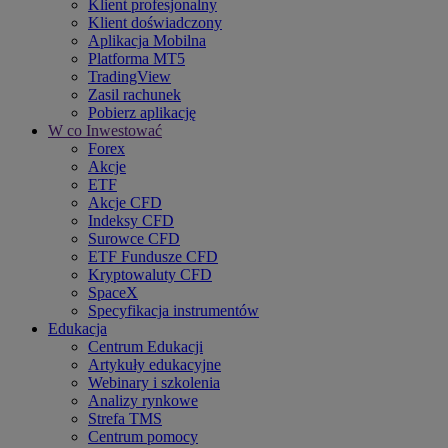
Klient profesjonalny
Klient doświadczony
Aplikacja Mobilna
Platforma MT5
TradingView
Zasil rachunek
Pobierz aplikację
W co Inwestować
Forex
Akcje
ETF
Akcje CFD
Indeksy CFD
Surowce CFD
ETF Fundusze CFD
Kryptowaluty CFD
SpaceX
Specyfikacja instrumentów
Edukacja
Centrum Edukacji
Artykuły edukacyjne
Webinary i szkolenia
Analizy rynkowe
Strefa TMS
Centrum pomocy