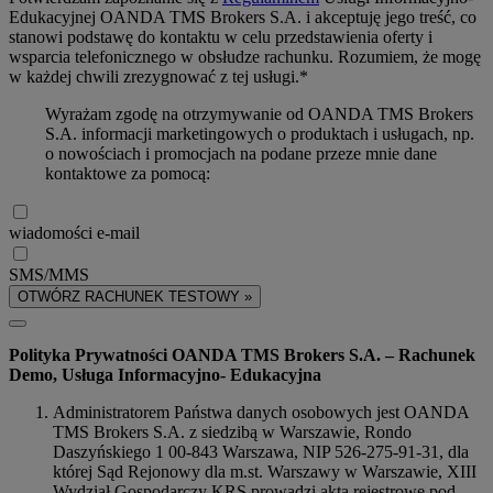
Edukacyjnej OANDA TMS Brokers S.A. i akceptuję jego treść, co
stanowi podstawę do kontaktu w celu przedstawienia oferty i
wsparcia telefonicznego w obsłudze rachunku. Rozumiem, że mogę
w każdej chwili zrezygnować z tej usługi.*
Wyrażam zgodę na otrzymywanie od OANDA TMS Brokers
S.A. informacji marketingowych o produktach i usługach, np.
o nowościach i promocjach na podane przeze mnie dane
kontaktowe za pomocą:
wiadomości e-mail
SMS/MMS
OTWÓRZ RACHUNEK TESTOWY »
Polityka Prywatności OANDA TMS Brokers S.A. – Rachunek
Demo, Usługa Informacyjno- Edukacyjna
Administratorem Państwa danych osobowych jest OANDA
TMS Brokers S.A. z siedzibą w Warszawie, Rondo
Daszyńskiego 1 00-843 Warszawa, NIP 526-275-91-31, dla
której Sąd Rejonowy dla m.st. Warszawy w Warszawie, XIII
Wydział Gospodarczy KRS prowadzi akta rejestrowe pod