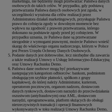
marketingu, nie będziemy mogli przetwarzać Państwa danych
osobowych do takich celów. W przypadku, gdy podstawą
przetwarzania Państwa danych osobowych jest zgoda, w
szczególności wyrażona dla celów realizacji przez
Administratora działań marketingowych, przysługuje Państwu
prawo do cofnięcia zgody w dowolnym momencie bez
wpływu na zgodność z prawem przetwarzania, którego
dokonano na podstawie zgody przed jej cofnięciem. W
przypadku uznania, że Państwa dane są przetwarzane
niezgodnie z wymogami prawnymi, możecie Państwo wnieść
skargę do właściwego organu nadzorczego, którym w Polsce
jest Prezes Urzędu Ochrony Danych Osobowych.
Podanie danych jest dobrowolne, lecz niezbędne dla zawarcia
a także realizacji Umowy o Usługę Informacyjno-Edukacyjną
oraz Umowy Rachunku Demo.
Państwa dane osobowe mogą być przekazywane
następującym kategoriom odbiorców: bankom, podmiotom
obsługującym szybkie płatności, spółkom z grupy
kapitałowej, do której należy Administrator, kurierom,
operatorom pocztowym, organom nadzoru, dostawcom
danych rynkowych, dostawcom narzędzi do przeciwdziałania
oszustwom (antyfraudowym) oraz AML, dostawcom
narzędzi, oprogramowania, platform służących do obsługi
nierzeczywistych transakcji i operacji finansowych
wykonywanych w toku realizacji Umowy Rachunku Demo,