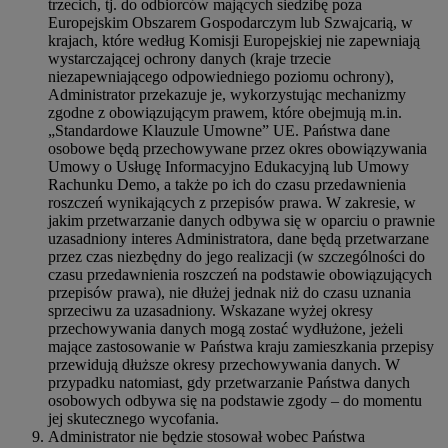
trzecich, tj. do odbiorców mających siedzibę poza
Europejskim Obszarem Gospodarczym lub Szwajcarią, w
krajach, które według Komisji Europejskiej nie zapewniają
wystarczającej ochrony danych (kraje trzecie
niezapewniającego odpowiedniego poziomu ochrony),
Administrator przekazuje je, wykorzystując mechanizmy
zgodne z obowiązującym prawem, które obejmują m.in.
„Standardowe Klauzule Umowne” UE. Państwa dane
osobowe będą przechowywane przez okres obowiązywania
Umowy o Usługę Informacyjno Edukacyjną lub Umowy
Rachunku Demo, a także po ich do czasu przedawnienia
roszczeń wynikających z przepisów prawa. W zakresie, w
jakim przetwarzanie danych odbywa się w oparciu o prawnie
uzasadniony interes Administratora, dane będą przetwarzane
przez czas niezbędny do jego realizacji (w szczególności do
czasu przedawnienia roszczeń na podstawie obowiązujących
przepisów prawa), nie dłużej jednak niż do czasu uznania
sprzeciwu za uzasadniony. Wskazane wyżej okresy
przechowywania danych mogą zostać wydłużone, jeżeli
mające zastosowanie w Państwa kraju zamieszkania przepisy
przewidują dłuższe okresy przechowywania danych. W
przypadku natomiast, gdy przetwarzanie Państwa danych
osobowych odbywa się na podstawie zgody – do momentu
jej skutecznego wycofania.
Administrator nie będzie stosował wobec Państwa