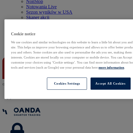
NonStop
Notowania Live
Sezon wyników w USA
Skaner akcji
Kalendarz rynkowy
Zdarzenia korporacyjne
Sentyment Klientów
Cookie notice
Rolowania
We use cookies and similar technologies on this website to learn a little bit about you an
site. This helps us improve your browsing experience and allows us to offer better produc
Kontakt
you and others. Some cookies are also used to personalise the ads you see, making them
interests. Cookies are stored locally on your computer or mobile device. You can Accept o
customise your choices using ‘Cookie settings’. You can find more information about 
tools and services (such as Google) use your personal data here:
more information
.
Cookies Settings
Accept All Cookies