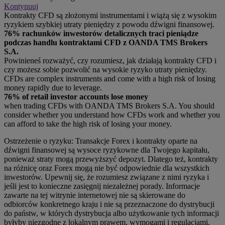
Kontynuuj
Kontrakty CFD są złożonymi instrumentami i wiążą się z wysokim
ryzykiem szybkiej utraty pieniędzy z powodu dźwigni finansowej.
76% rachunków inwestorów detalicznych traci pieniądze
podczas handlu kontraktami CFD z OANDA TMS Brokers
S.A.
Powinieneś rozważyć, czy rozumiesz, jak działają kontrakty CFD i
czy możesz sobie pozwolić na wysokie ryzyko utraty pieniędzy.
CFDs are complex instruments and come with a high risk of losing
money rapidly due to leverage.
76% of retail investor accounts lose money
when trading CFDs with OANDA TMS Brokers S.A. You should
consider whether you understand how CFDs work and whether you
can afford to take the high risk of losing your money.
Ostrzeżenie o ryzyku: Transakcje Forex i kontrakty oparte na
dźwigni finansowej są wysoce ryzykowne dla Twojego kapitału,
ponieważ straty mogą przewyższyć depozyt. Dlatego też, kontrakty
na różnicę oraz Forex mogą nie być odpowiednie dla wszystkich
inwestorów. Upewnij się, że rozumiesz związane z nimi ryzyka i
jeśli jest to konieczne zasięgnij niezależnej porady. Informacje
zawarte na tej witrynie internetowej nie są skierowane do
odbiorców konkretnego kraju i nie są przeznaczone do dystrybucji
do państw, w których dystrybucja albo użytkowanie tych informacji
byłyby niezgodne z lokalnym prawem, wymogami i regulacjami.