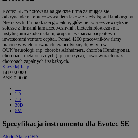
Evotec SE to notowana na giełdzie firma zajmująca się
odkrywaniem i opracowywaniem leków z siedzibą w Hamburgu w
Niemczech. Firma działa globalnie, głównie poprzez zewnętrzne
sojusze z firmami farmaceutycznymi i biotechnologicznymi,
instytucjami akademickimi, grupami wsparcia pacjentów i
inwestorami venture capital. Ponad 4200 pracowników firmy
pracuje w wielu obszarach terapeutycznych, w tym w
OUN/neurologii (np. choroba Alzheimera, choroba Huntingtona),
chorobach metabolicznych (np. cukrzyca), nowotworach oraz
chorobach zapalnych i zakaźnych.
Sprzedaj
Kup
BID
0.0000
ASK
0.0000
1H
1D
7D
30D
6M
Specyfikacja instrumentu dla Evotec SE
Akcje
Akcje CFD