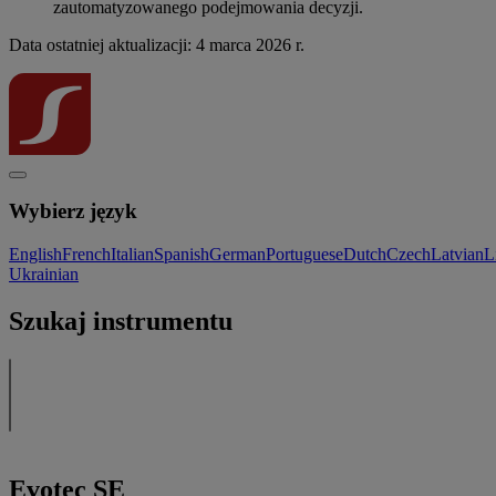
zautomatyzowanego podejmowania decyzji.
Data ostatniej aktualizacji: 4 marca 2026 r.
Wybierz język
English
French
Italian
Spanish
German
Portuguese
Dutch
Czech
Latvian
L
Ukrainian
Szukaj instrumentu
Evotec SE