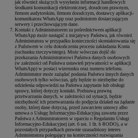
jak również służących wysyłaniu informacji handlowych
środkami komunikacji elektronicznej, doradcom prawnym,
firmom audytorskim, firmom doradczym, dostawcy aplikacji-
komunikatora WhatsApp oraz podmiotom dostarczającym
serwery i przechowującym dane.
Kontakt z Administratorem za pośrednictwem aplikacji
WhatsApp może nastąpić z inicjatywy Państwa, jak również
Administratora w przypadku konieczności skontaktowania się
z Państwem w celu dokończenia procesu zakładania Konta
(rachunku rzeczywistego). Może wówczas dojść do
przekazania Administratorowi Państwa danych osobowych
(w zależności od Państwa ustawień prywatności w aplikacji
WhatsApp) w postaci wizerunku oraz numeru telefonu.
Administrator może zażądać podania Państwa innych danych
osobowych tylko wówczas, gdy będzie to niezbędne do
udzielenia odpowiedzi na Państwa zapytanie lub obsługi
sprawy, której dotyczy kontakt. Podstawą prawną
przetwarzania danych, w zależności od sytuacji, będzie
niezbędność ich przetwarzania do podjęcia działań na żądanie
osoby, której dane dotyczą, przed zawarciem umowy albo
umowa o Usługę Informacyjno-Edukacyjną zawarta przez
Państwa z Administratorem w oparciu o Regulamin Usługi
Informacyjno-Edukacyjnej (art. 6 ust. 1 lit. b RODO), a w
pozostałych przypadkach prawnie uzasadniony interes
Administratora polegający na konieczności rozwiązania