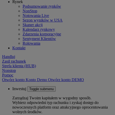
Rynek
Podsumowanie rynków
NonStop
Notowania Live
Sezon wyników w USA
Skaner akcji
Kalendarz rynkowy
Zdarzenia korporacyjne
Sentyment Klientów
Rolowania
Kontakt
Handluj
Zasil rachunek
Strefa klienta (HUB)
Nonstop
Pomoc
Otwórz konto
Konto
Demo
Otwórz konto DEMO
Inwestuj
Toggle submenu
Zarządzaj Twoim kapitałem w wygodny sposób.
Wybierz odpowiedni typ rachunku i zyskaj dostęp do
nowoczesnych platform oraz atrakcyjnego oprocentowania
wolnych środków.