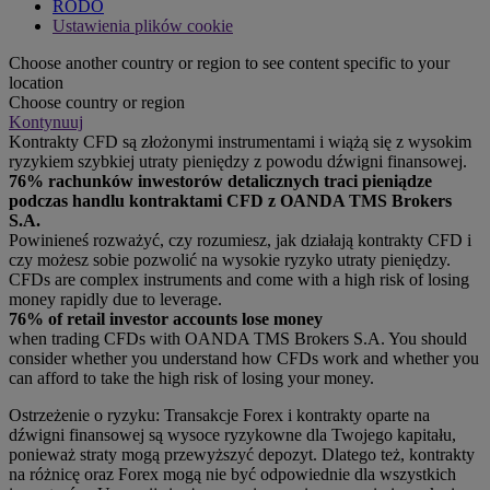
RODO
Ustawienia plików cookie
Choose another country or region to see content specific to your
location
Choose country or region
Kontynuuj
Kontrakty CFD są złożonymi instrumentami i wiążą się z wysokim
ryzykiem szybkiej utraty pieniędzy z powodu dźwigni finansowej.
76% rachunków inwestorów detalicznych traci pieniądze
podczas handlu kontraktami CFD z OANDA TMS Brokers
S.A.
Powinieneś rozważyć, czy rozumiesz, jak działają kontrakty CFD i
czy możesz sobie pozwolić na wysokie ryzyko utraty pieniędzy.
CFDs are complex instruments and come with a high risk of losing
money rapidly due to leverage.
76% of retail investor accounts lose money
when trading CFDs with OANDA TMS Brokers S.A. You should
consider whether you understand how CFDs work and whether you
can afford to take the high risk of losing your money.
Ostrzeżenie o ryzyku: Transakcje Forex i kontrakty oparte na
dźwigni finansowej są wysoce ryzykowne dla Twojego kapitału,
ponieważ straty mogą przewyższyć depozyt. Dlatego też, kontrakty
na różnicę oraz Forex mogą nie być odpowiednie dla wszystkich