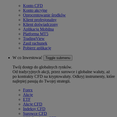
Konto CFD
Konto akcyjne
Oprocentowanie środków
Klient profesjonalny
Klient doświadczony
Aplikacja Mobilna
Platforma MT5
TradingView
Zasil rachunek
Pobierz aplikację
W co Inwestować
Toggle submenu
Twój dostęp do globalnych rynków.
Od tradycyjnych akcji, przez surowce i globalne waluty, aż
po kontrakty CFD na kryptowaluty. Odkryj instrumenty, które
najlepiej pasują do Twojej strategii.
Forex
Akcje
ETF
Akcje CFD
Indeksy CFD
Surowce CFD