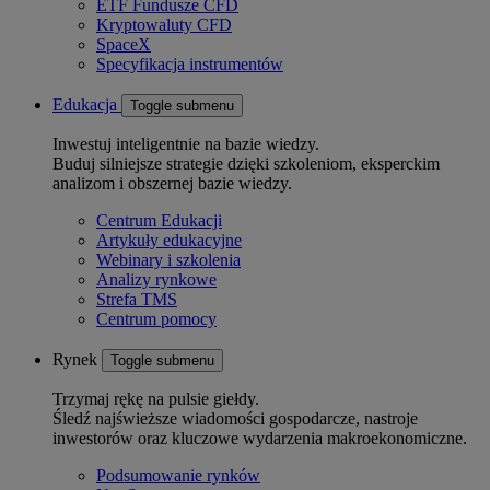
ETF Fundusze CFD
Kryptowaluty CFD
SpaceX
Specyfikacja instrumentów
Edukacja
Toggle submenu
Inwestuj inteligentnie na bazie wiedzy.
Buduj silniejsze strategie dzięki szkoleniom, eksperckim
analizom i obszernej bazie wiedzy.
Centrum Edukacji
Artykuły edukacyjne
Webinary i szkolenia
Analizy rynkowe
Strefa TMS
Centrum pomocy
Rynek
Toggle submenu
Trzymaj rękę na pulsie giełdy.
Śledź najświeższe wiadomości gospodarcze, nastroje
inwestorów oraz kluczowe wydarzenia makroekonomiczne.
Podsumowanie rynków