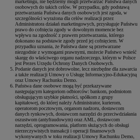
marketingu, nie będziemy mogli przetwarzać Państwa danych
osobowych do takich celów. W przypadku, gdy podstawą
przetwarzania Państwa danych osobowych jest zgoda, w
szczególności wyrażona dla celów realizacji przez
Administratora działań marketingowych, przysługuje Państwu
prawo do cofnięcia zgody w dowolnym momencie bez
wpływu na zgodność z prawem przetwarzania, którego
dokonano na podstawie zgody przed jej cofnięciem. W
przypadku uznania, że Państwa dane są przetwarzane
niezgodnie z wymogami prawnymi, możecie Państwo wnieść
skargę do właściwego organu nadzorczego, którym w Polsce
jest Prezes Urzędu Ochrony Danych Osobowych.
Podanie danych jest dobrowolne, lecz niezbędne dla zawarcia
a także realizacji Umowy o Usługę Informacyjno-Edukacyjną
oraz Umowy Rachunku Demo.
Państwa dane osobowe mogą być przekazywane
następującym kategoriom odbiorców: bankom, podmiotom
obsługującym szybkie płatności, spółkom z grupy
kapitałowej, do której należy Administrator, kurierom,
operatorom pocztowym, organom nadzoru, dostawcom
danych rynkowych, dostawcom narzędzi do przeciwdziałania
oszustwom (antyfraudowym) oraz AML, dostawcom
narzędzi, oprogramowania, platform służących do obsługi
nierzeczywistych transakcji i operacji finansowych
wykonywanych w toku realizacji Umowy Rachunku Demo,