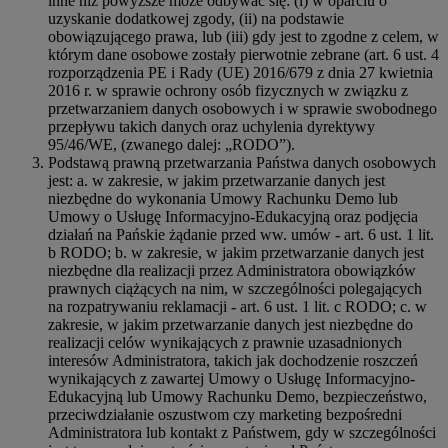
inne niż powyższe może odbywać się: (i) w oparciu o
uzyskanie dodatkowej zgody, (ii) na podstawie
obowiązującego prawa, lub (iii) gdy jest to zgodne z celem, w
którym dane osobowe zostały pierwotnie zebrane (art. 6 ust. 4
rozporządzenia PE i Rady (UE) 2016/679 z dnia 27 kwietnia
2016 r. w sprawie ochrony osób fizycznych w związku z
przetwarzaniem danych osobowych i w sprawie swobodnego
przepływu takich danych oraz uchylenia dyrektywy
95/46/WE, (zwanego dalej: „RODO”).
Podstawą prawną przetwarzania Państwa danych osobowych
jest: a. w zakresie, w jakim przetwarzanie danych jest
niezbędne do wykonania Umowy Rachunku Demo lub
Umowy o Usługę Informacyjno-Edukacyjną oraz podjęcia
działań na Pańskie żądanie przed ww. umów - art. 6 ust. 1 lit.
b RODO; b. w zakresie, w jakim przetwarzanie danych jest
niezbędne dla realizacji przez Administratora obowiązków
prawnych ciążących na nim, w szczególności polegających
na rozpatrywaniu reklamacji - art. 6 ust. 1 lit. c RODO; c. w
zakresie, w jakim przetwarzanie danych jest niezbędne do
realizacji celów wynikających z prawnie uzasadnionych
interesów Administratora, takich jak dochodzenie roszczeń
wynikających z zawartej Umowy o Usługę Informacyjno-
Edukacyjną lub Umowy Rachunku Demo, bezpieczeństwo,
przeciwdziałanie oszustwom czy marketing bezpośredni
Administratora lub kontakt z Państwem, gdy w szczególności