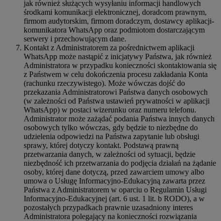
jak również służących wysyłaniu informacji handlowych
środkami komunikacji elektronicznej, doradcom prawnym,
firmom audytorskim, firmom doradczym, dostawcy aplikacji-
komunikatora WhatsApp oraz podmiotom dostarczającym
serwery i przechowującym dane.
Kontakt z Administratorem za pośrednictwem aplikacji
WhatsApp może nastąpić z inicjatywy Państwa, jak również
Administratora w przypadku konieczności skontaktowania się
z Państwem w celu dokończenia procesu zakładania Konta
(rachunku rzeczywistego). Może wówczas dojść do
przekazania Administratorowi Państwa danych osobowych
(w zależności od Państwa ustawień prywatności w aplikacji
WhatsApp) w postaci wizerunku oraz numeru telefonu.
Administrator może zażądać podania Państwa innych danych
osobowych tylko wówczas, gdy będzie to niezbędne do
udzielenia odpowiedzi na Państwa zapytanie lub obsługi
sprawy, której dotyczy kontakt. Podstawą prawną
przetwarzania danych, w zależności od sytuacji, będzie
niezbędność ich przetwarzania do podjęcia działań na żądanie
osoby, której dane dotyczą, przed zawarciem umowy albo
umowa o Usługę Informacyjno-Edukacyjną zawarta przez
Państwa z Administratorem w oparciu o Regulamin Usługi
Informacyjno-Edukacyjnej (art. 6 ust. 1 lit. b RODO), a w
pozostałych przypadkach prawnie uzasadniony interes
Administratora polegający na konieczności rozwiązania