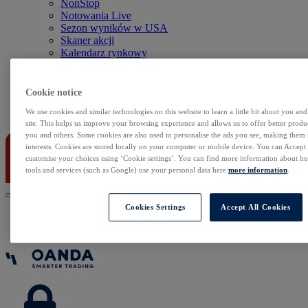
NonStop
Notowania Live
Sezon wyników w USA
Skaner akcji
Kalendarz rynkowy
Zdarzenia korporacyjne
Sentyment Klientów
Rolowania
Cookie notice
We use cookies and similar technologies on this website to learn a little bit about you an
Kontakt
site. This helps us improve your browsing experience and allows us to offer better produc
you and others. Some cookies are also used to personalise the ads you see, making them
interests. Cookies are stored locally on your computer or mobile device. You can Accept o
customise your choices using ‘Cookie settings’. You can find more information about 
tools and services (such as Google) use your personal data here:
more information
.
Cookies Settings
Accept All Cookies