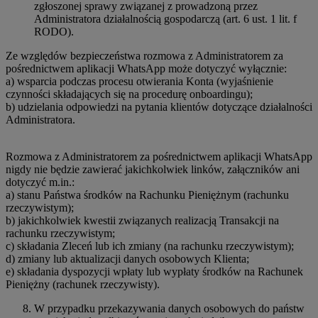
zgłoszonej sprawy związanej z prowadzoną przez
Administratora działalnością gospodarczą (art. 6 ust. 1 lit. f
RODO).
Ze względów bezpieczeństwa rozmowa z Administratorem za
pośrednictwem aplikacji WhatsApp może dotyczyć wyłącznie:
a) wsparcia podczas procesu otwierania Konta (wyjaśnienie
czynności składających się na procedurę onboardingu);
b) udzielania odpowiedzi na pytania klientów dotyczące działalności
Administratora.
Rozmowa z Administratorem za pośrednictwem aplikacji WhatsApp
nigdy nie będzie zawierać jakichkolwiek linków, załączników ani
dotyczyć m.in.:
a) stanu Państwa środków na Rachunku Pieniężnym (rachunku
rzeczywistym);
b) jakichkolwiek kwestii związanych realizacją Transakcji na
rachunku rzeczywistym;
c) składania Zleceń lub ich zmiany (na rachunku rzeczywistym);
d) zmiany lub aktualizacji danych osobowych Klienta;
e) składania dyspozycji wpłaty lub wypłaty środków na Rachunek
Pieniężny (rachunek rzeczywisty).
W przypadku przekazywania danych osobowych do państw