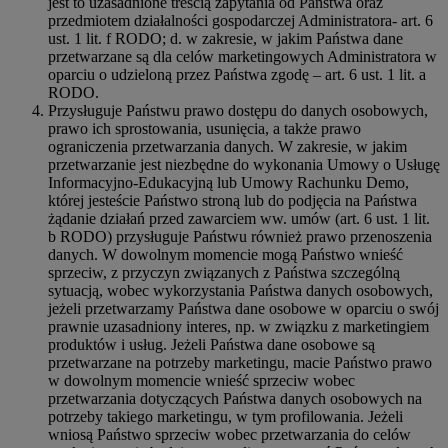
jest to uzasadnione treścią zapytania od Państwa oraz
przedmiotem działalności gospodarczej Administratora- art. 6
ust. 1 lit. f RODO; d. w zakresie, w jakim Państwa dane
przetwarzane są dla celów marketingowych Administratora w
oparciu o udzieloną przez Państwa zgodę – art. 6 ust. 1 lit. a
RODO.
Przysługuje Państwu prawo dostępu do danych osobowych,
prawo ich sprostowania, usunięcia, a także prawo
ograniczenia przetwarzania danych. W zakresie, w jakim
przetwarzanie jest niezbędne do wykonania Umowy o Usługę
Informacyjno-Edukacyjną lub Umowy Rachunku Demo,
której jesteście Państwo stroną lub do podjęcia na Państwa
żądanie działań przed zawarciem ww. umów (art. 6 ust. 1 lit.
b RODO) przysługuje Państwu również prawo przenoszenia
danych. W dowolnym momencie mogą Państwo wnieść
sprzeciw, z przyczyn związanych z Państwa szczególną
sytuacją, wobec wykorzystania Państwa danych osobowych,
jeżeli przetwarzamy Państwa dane osobowe w oparciu o swój
prawnie uzasadniony interes, np. w związku z marketingiem
produktów i usług. Jeżeli Państwa dane osobowe są
przetwarzane na potrzeby marketingu, macie Państwo prawo
w dowolnym momencie wnieść sprzeciw wobec
przetwarzania dotyczących Państwa danych osobowych na
potrzeby takiego marketingu, w tym profilowania. Jeżeli
wniosą Państwo sprzeciw wobec przetwarzania do celów