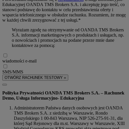
Edukacyjnej OANDA TMS Brokers S.A. i akceptuję jego treść, co
stanowi podstawę do kontaktu w celu przedstawienia oferty i
wsparcia telefonicznego w obsłudze rachunku. Rozumiem, że mogę
w każdej chwili zrezygnować z tej usługi.*
Wyrażam zgodę na otrzymywanie od OANDA TMS Brokers
S.A. informacji marketingowych o produktach i usługach, np.
o nowościach i promocjach na podane przeze mnie dane
kontaktowe za pomocą:
wiadomości e-mail
SMS/MMS
OTWÓRZ RACHUNEK TESTOWY »
Polityka Prywatności OANDA TMS Brokers S.A. – Rachunek
Demo, Usługa Informacyjno- Edukacyjna
Administratorem Państwa danych osobowych jest OANDA
TMS Brokers S.A. z siedzibą w Warszawie, Rondo
Daszyńskiego 1 00-843 Warszawa, NIP 526-275-91-31, dla
której Sąd Rejonowy dla m.st. Warszawy w Warszawie, XIII
Wydział Gospodarczy KRS prowadzi akta rejestrowe pod