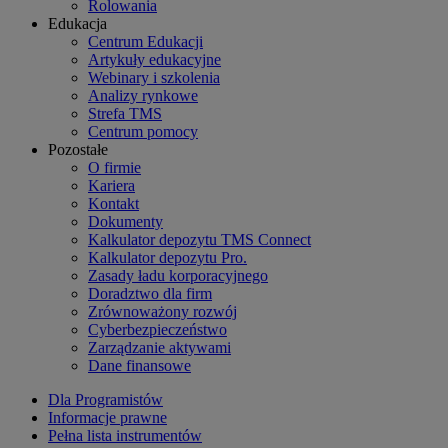
Rolowania
Edukacja
Centrum Edukacji
Artykuły edukacyjne
Webinary i szkolenia
Analizy rynkowe
Strefa TMS
Centrum pomocy
Pozostałe
O firmie
Kariera
Kontakt
Dokumenty
Kalkulator depozytu TMS Connect
Kalkulator depozytu Pro.
Zasady ładu korporacyjnego
Doradztwo dla firm
Zrównoważony rozwój
Cyberbezpieczeństwo
Zarządzanie aktywami
Dane finansowe
Dla Programistów
Informacje prawne
Pełna lista instrumentów