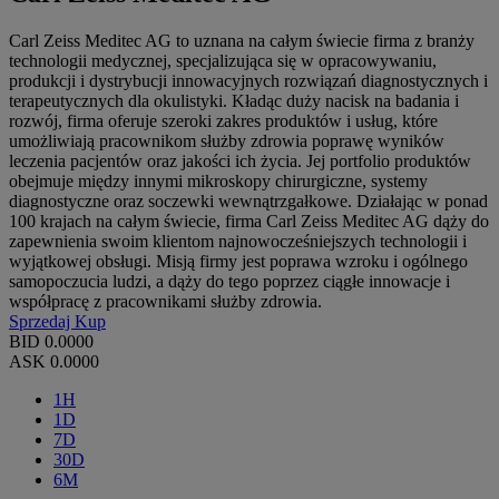
Carl Zeiss Meditec AG to uznana na całym świecie firma z branży
technologii medycznej, specjalizująca się w opracowywaniu,
produkcji i dystrybucji innowacyjnych rozwiązań diagnostycznych i
terapeutycznych dla okulistyki. Kładąc duży nacisk na badania i
rozwój, firma oferuje szeroki zakres produktów i usług, które
umożliwiają pracownikom służby zdrowia poprawę wyników
leczenia pacjentów oraz jakości ich życia. Jej portfolio produktów
obejmuje między innymi mikroskopy chirurgiczne, systemy
diagnostyczne oraz soczewki wewnątrzgałkowe. Działając w ponad
100 krajach na całym świecie, firma Carl Zeiss Meditec AG dąży do
zapewnienia swoim klientom najnowocześniejszych technologii i
wyjątkowej obsługi. Misją firmy jest poprawa wzroku i ogólnego
samopoczucia ludzi, a dąży do tego poprzez ciągłe innowacje i
współpracę z pracownikami służby zdrowia.
Sprzedaj
Kup
BID
0.0000
ASK
0.0000
1H
1D
7D
30D
6M