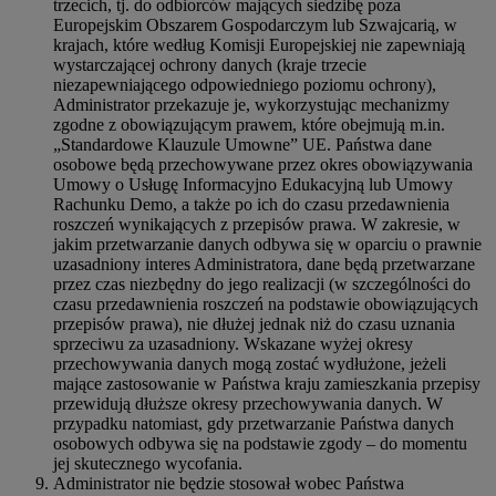
trzecich, tj. do odbiorców mających siedzibę poza
Europejskim Obszarem Gospodarczym lub Szwajcarią, w
krajach, które według Komisji Europejskiej nie zapewniają
wystarczającej ochrony danych (kraje trzecie
niezapewniającego odpowiedniego poziomu ochrony),
Administrator przekazuje je, wykorzystując mechanizmy
zgodne z obowiązującym prawem, które obejmują m.in.
„Standardowe Klauzule Umowne” UE. Państwa dane
osobowe będą przechowywane przez okres obowiązywania
Umowy o Usługę Informacyjno Edukacyjną lub Umowy
Rachunku Demo, a także po ich do czasu przedawnienia
roszczeń wynikających z przepisów prawa. W zakresie, w
jakim przetwarzanie danych odbywa się w oparciu o prawnie
uzasadniony interes Administratora, dane będą przetwarzane
przez czas niezbędny do jego realizacji (w szczególności do
czasu przedawnienia roszczeń na podstawie obowiązujących
przepisów prawa), nie dłużej jednak niż do czasu uznania
sprzeciwu za uzasadniony. Wskazane wyżej okresy
przechowywania danych mogą zostać wydłużone, jeżeli
mające zastosowanie w Państwa kraju zamieszkania przepisy
przewidują dłuższe okresy przechowywania danych. W
przypadku natomiast, gdy przetwarzanie Państwa danych
osobowych odbywa się na podstawie zgody – do momentu
jej skutecznego wycofania.
Administrator nie będzie stosował wobec Państwa