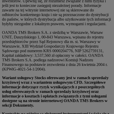
inwestorów. Upewnij się, że rozumiesz związane z nimi ryzyka i
jeśli jest to konieczne zasięgnij niezależnej porady. Informacje
zawarte na tej witrynie internetowej nie są skierowane do
odbiorców konkretnego kraju i nie są przeznaczone do dystrybucji
do państw, w których dystrybucja albo użytkowanie tych informacji
byłyby niezgodne z lokalnym prawem, wymogami i regulacjami.
OANDA TMS Brokers S.A. z siedzibą w Warszawie, Warsaw
UNIT, Daszyńskiego 1, 00-843 Warszawa, wpisana do rejestru
przedsiębiorców przez Sąd Rejonowy dla m. st. Warszawy w
Warszawie, XIII Wydział Gospodarczy Krajowego Rejestru
Sądowego pod numerem KRS 0000204776, NIP 5262759131,
Kapitał zakładowy: 3,537,560 zł opłacony w całości. OANDA
TMS Brokers S.A. podlega nadzorowi Komisji Nadzoru
Finansowego na podstawie zezwolenia z dnia 26 kwietnia 2004 r.
(KPWiG-4021-54-1/2004).
Wariant usługowy Stocks oferowany jest w ramach sprzedaży
krzyżowej wraz z wariantem usługowym CFD. Szczegółowe
informacje dotyczące ryzyk wynikających z poszczególnych
usług oferowanych w ramach sprzedaży krzyżowej oraz
informacje o kosztach i opłatach związanych z tymi usługami
dostępne są na stronie internetowej OANDA TMS Brokers w
sekcji Dokumenty.
Kontrakty na różnicę są złożonymi instrumentami i wiążą się z