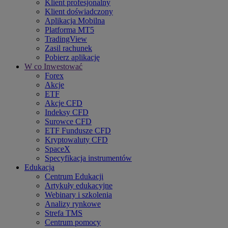
Klient profesjonalny
Klient doświadczony
Aplikacja Mobilna
Platforma MT5
TradingView
Zasil rachunek
Pobierz aplikację
W co Inwestować
Forex
Akcje
ETF
Akcje CFD
Indeksy CFD
Surowce CFD
ETF Fundusze CFD
Kryptowaluty CFD
SpaceX
Specyfikacja instrumentów
Edukacja
Centrum Edukacji
Artykuły edukacyjne
Webinary i szkolenia
Analizy rynkowe
Strefa TMS
Centrum pomocy