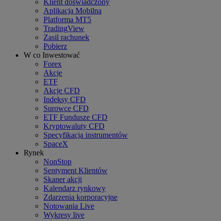
Klient doświadczony
Aplikacja Mobilna
Platforma MT5
TradingView
Zasil rachunek
Pobierz
W co Inwestować
Forex
Akcje
ETF
Akcje CFD
Indeksy CFD
Surowce CFD
ETF Fundusze CFD
Kryptowaluty CFD
Specyfikacja instrumentów
SpaceX
Rynek
NonStop
Sentyment Klientów
Skaner akcji
Kalendarz rynkowy
Zdarzenia korporacyjne
Notowania Live
Wykresy live