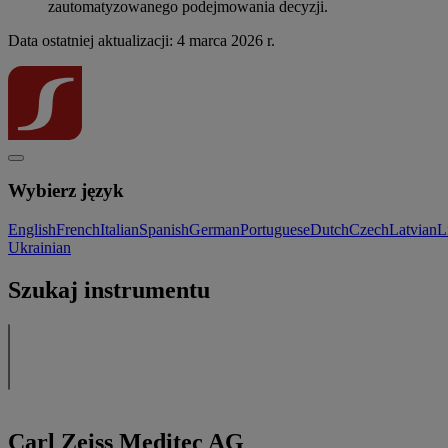
zautomatyzowanego podejmowania decyzji.
Data ostatniej aktualizacji: 4 marca 2026 r.
Wybierz język
English
French
Italian
Spanish
German
Portuguese
Dutch
Czech
Latvian
L
Ukrainian
Szukaj instrumentu
Carl Zeiss Meditec AG