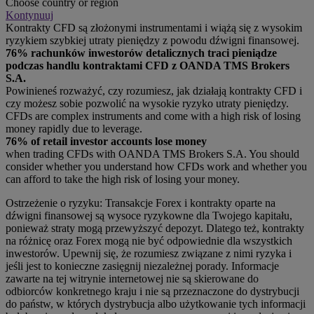
Choose country or region
Kontynuuj
Kontrakty CFD są złożonymi instrumentami i wiążą się z wysokim
ryzykiem szybkiej utraty pieniędzy z powodu dźwigni finansowej.
76% rachunków inwestorów detalicznych traci pieniądze
podczas handlu kontraktami CFD z OANDA TMS Brokers
S.A.
Powinieneś rozważyć, czy rozumiesz, jak działają kontrakty CFD i
czy możesz sobie pozwolić na wysokie ryzyko utraty pieniędzy.
CFDs are complex instruments and come with a high risk of losing
money rapidly due to leverage.
76% of retail investor accounts lose money
when trading CFDs with OANDA TMS Brokers S.A. You should
consider whether you understand how CFDs work and whether you
can afford to take the high risk of losing your money.
Ostrzeżenie o ryzyku: Transakcje Forex i kontrakty oparte na
dźwigni finansowej są wysoce ryzykowne dla Twojego kapitału,
ponieważ straty mogą przewyższyć depozyt. Dlatego też, kontrakty
na różnicę oraz Forex mogą nie być odpowiednie dla wszystkich
inwestorów. Upewnij się, że rozumiesz związane z nimi ryzyka i
jeśli jest to konieczne zasięgnij niezależnej porady. Informacje
zawarte na tej witrynie internetowej nie są skierowane do
odbiorców konkretnego kraju i nie są przeznaczone do dystrybucji
do państw, w których dystrybucja albo użytkowanie tych informacji