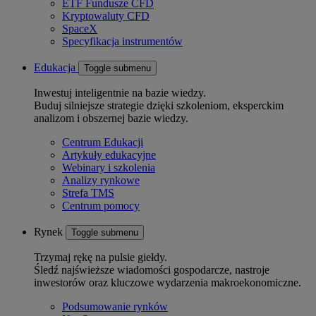
ETF Fundusze CFD
Kryptowaluty CFD
SpaceX
Specyfikacja instrumentów
Edukacja
Toggle submenu
Inwestuj inteligentnie na bazie wiedzy.
Buduj silniejsze strategie dzięki szkoleniom, eksperckim
analizom i obszernej bazie wiedzy.
Centrum Edukacji
Artykuły edukacyjne
Webinary i szkolenia
Analizy rynkowe
Strefa TMS
Centrum pomocy
Rynek
Toggle submenu
Trzymaj rękę na pulsie giełdy.
Śledź najświeższe wiadomości gospodarcze, nastroje
inwestorów oraz kluczowe wydarzenia makroekonomiczne.
Podsumowanie rynków