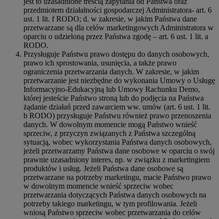
jest to uzasadnione treścią zapytania od Państwa oraz
przedmiotem działalności gospodarczej Administratora- art. 6
ust. 1 lit. f RODO; d. w zakresie, w jakim Państwa dane
przetwarzane są dla celów marketingowych Administratora w
oparciu o udzieloną przez Państwa zgodę – art. 6 ust. 1 lit. a
RODO.
Przysługuje Państwu prawo dostępu do danych osobowych,
prawo ich sprostowania, usunięcia, a także prawo
ograniczenia przetwarzania danych. W zakresie, w jakim
przetwarzanie jest niezbędne do wykonania Umowy o Usługę
Informacyjno-Edukacyjną lub Umowy Rachunku Demo,
której jesteście Państwo stroną lub do podjęcia na Państwa
żądanie działań przed zawarciem ww. umów (art. 6 ust. 1 lit.
b RODO) przysługuje Państwu również prawo przenoszenia
danych. W dowolnym momencie mogą Państwo wnieść
sprzeciw, z przyczyn związanych z Państwa szczególną
sytuacją, wobec wykorzystania Państwa danych osobowych,
jeżeli przetwarzamy Państwa dane osobowe w oparciu o swój
prawnie uzasadniony interes, np. w związku z marketingiem
produktów i usług. Jeżeli Państwa dane osobowe są
przetwarzane na potrzeby marketingu, macie Państwo prawo
w dowolnym momencie wnieść sprzeciw wobec
przetwarzania dotyczących Państwa danych osobowych na
potrzeby takiego marketingu, w tym profilowania. Jeżeli
wniosą Państwo sprzeciw wobec przetwarzania do celów