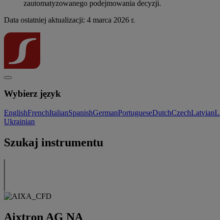
zautomatyzowanego podejmowania decyzji.
Data ostatniej aktualizacji: 4 marca 2026 r.
Wybierz język
English
French
Italian
Spanish
German
Portuguese
Dutch
Czech
Latvian
L
Ukrainian
Szukaj instrumentu
Aixtron AG NA