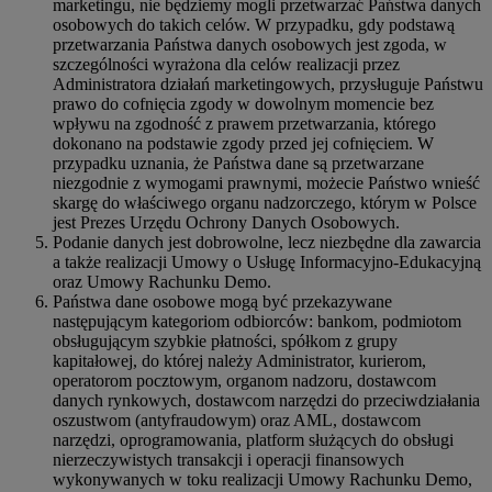
marketingu, nie będziemy mogli przetwarzać Państwa danych
osobowych do takich celów. W przypadku, gdy podstawą
przetwarzania Państwa danych osobowych jest zgoda, w
szczególności wyrażona dla celów realizacji przez
Administratora działań marketingowych, przysługuje Państwu
prawo do cofnięcia zgody w dowolnym momencie bez
wpływu na zgodność z prawem przetwarzania, którego
dokonano na podstawie zgody przed jej cofnięciem. W
przypadku uznania, że Państwa dane są przetwarzane
niezgodnie z wymogami prawnymi, możecie Państwo wnieść
skargę do właściwego organu nadzorczego, którym w Polsce
jest Prezes Urzędu Ochrony Danych Osobowych.
Podanie danych jest dobrowolne, lecz niezbędne dla zawarcia
a także realizacji Umowy o Usługę Informacyjno-Edukacyjną
oraz Umowy Rachunku Demo.
Państwa dane osobowe mogą być przekazywane
następującym kategoriom odbiorców: bankom, podmiotom
obsługującym szybkie płatności, spółkom z grupy
kapitałowej, do której należy Administrator, kurierom,
operatorom pocztowym, organom nadzoru, dostawcom
danych rynkowych, dostawcom narzędzi do przeciwdziałania
oszustwom (antyfraudowym) oraz AML, dostawcom
narzędzi, oprogramowania, platform służących do obsługi
nierzeczywistych transakcji i operacji finansowych
wykonywanych w toku realizacji Umowy Rachunku Demo,