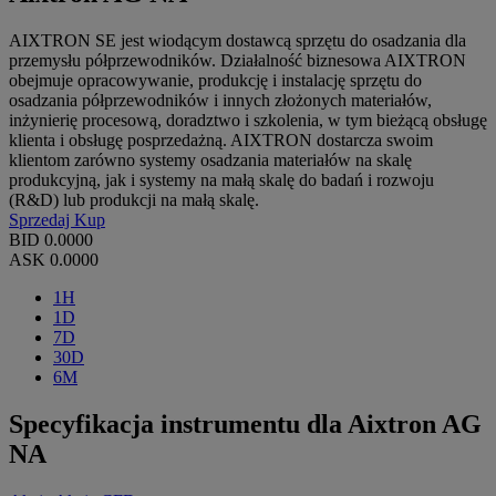
AIXTRON SE jest wiodącym dostawcą sprzętu do osadzania dla
przemysłu półprzewodników. Działalność biznesowa AIXTRON
obejmuje opracowywanie, produkcję i instalację sprzętu do
osadzania półprzewodników i innych złożonych materiałów,
inżynierię procesową, doradztwo i szkolenia, w tym bieżącą obsługę
klienta i obsługę posprzedażną. AIXTRON dostarcza swoim
klientom zarówno systemy osadzania materiałów na skalę
produkcyjną, jak i systemy na małą skalę do badań i rozwoju
(R&D) lub produkcji na małą skalę.
Sprzedaj
Kup
BID
0.0000
ASK
0.0000
1H
1D
7D
30D
6M
Specyfikacja instrumentu dla Aixtron AG
NA