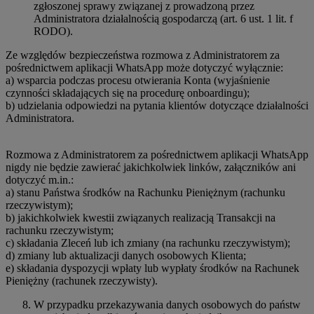
zgłoszonej sprawy związanej z prowadzoną przez
Administratora działalnością gospodarczą (art. 6 ust. 1 lit. f
RODO).
Ze względów bezpieczeństwa rozmowa z Administratorem za
pośrednictwem aplikacji WhatsApp może dotyczyć wyłącznie:
a) wsparcia podczas procesu otwierania Konta (wyjaśnienie
czynności składających się na procedurę onboardingu);
b) udzielania odpowiedzi na pytania klientów dotyczące działalności
Administratora.
Rozmowa z Administratorem za pośrednictwem aplikacji WhatsApp
nigdy nie będzie zawierać jakichkolwiek linków, załączników ani
dotyczyć m.in.:
a) stanu Państwa środków na Rachunku Pieniężnym (rachunku
rzeczywistym);
b) jakichkolwiek kwestii związanych realizacją Transakcji na
rachunku rzeczywistym;
c) składania Zleceń lub ich zmiany (na rachunku rzeczywistym);
d) zmiany lub aktualizacji danych osobowych Klienta;
e) składania dyspozycji wpłaty lub wypłaty środków na Rachunek
Pieniężny (rachunek rzeczywisty).
W przypadku przekazywania danych osobowych do państw