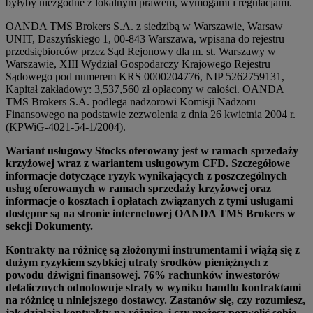
byłyby niezgodne z lokalnym prawem, wymogami i regulacjami.
OANDA TMS Brokers S.A. z siedzibą w Warszawie, Warsaw
UNIT, Daszyńskiego 1, 00-843 Warszawa, wpisana do rejestru
przedsiębiorców przez Sąd Rejonowy dla m. st. Warszawy w
Warszawie, XIII Wydział Gospodarczy Krajowego Rejestru
Sądowego pod numerem KRS 0000204776, NIP 5262759131,
Kapitał zakładowy: 3,537,560 zł opłacony w całości. OANDA
TMS Brokers S.A. podlega nadzorowi Komisji Nadzoru
Finansowego na podstawie zezwolenia z dnia 26 kwietnia 2004 r.
(KPWiG-4021-54-1/2004).
Wariant usługowy Stocks oferowany jest w ramach sprzedaży
krzyżowej wraz z wariantem usługowym CFD. Szczegółowe
informacje dotyczące ryzyk wynikających z poszczególnych
usług oferowanych w ramach sprzedaży krzyżowej oraz
informacje o kosztach i opłatach związanych z tymi usługami
dostępne są na stronie internetowej OANDA TMS Brokers w
sekcji Dokumenty.
Kontrakty na różnicę są złożonymi instrumentami i wiążą się z
dużym ryzykiem szybkiej utraty środków pieniężnych z
powodu dźwigni finansowej. 76% rachunków inwestorów
detalicznych odnotowuje straty w wyniku handlu kontraktami
na różnicę u niniejszego dostawcy. Zastanów się, czy rozumiesz,
jak działają kontrakty na różnicę, i czy możesz pozwolić sobie