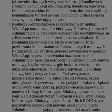
jak również służących wysyłaniu informacji handlowych
środkami komunikacji elektronicznej, doradcom prawnym,
firmom audytorskim, firmom doradczym, dostawcy aplikacji-
komunikatora WhatsApp oraz podmiotom dostarczającym
serwery i przechowującym dane.
Kontakt z Administratorem za pośrednictwem aplikacji
WhatsApp może nastąpić z inicjatywy Państwa, jak również
Administratora w przypadku konieczności skontaktowania się
z Państwem w celu dokończenia procesu zakładania Konta
(rachunku rzeczywistego). Może wówczas dojść do
przekazania Administratorowi Państwa danych osobowych
(w zależności od Państwa ustawień prywatności w aplikacji
WhatsApp) w postaci wizerunku oraz numeru telefonu.
Administrator może zażądać podania Państwa innych danych
osobowych tylko wówczas, gdy będzie to niezbędne do
udzielenia odpowiedzi na Państwa zapytanie lub obsługi
sprawy, której dotyczy kontakt. Podstawą prawną
przetwarzania danych, w zależności od sytuacji, będzie
niezbędność ich przetwarzania do podjęcia działań na żądanie
osoby, której dane dotyczą, przed zawarciem umowy albo
umowa o Usługę Informacyjno-Edukacyjną zawarta przez
Państwa z Administratorem w oparciu o Regulamin Usługi
Informacyjno-Edukacyjnej (art. 6 ust. 1 lit. b RODO), a w
pozostałych przypadkach prawnie uzasadniony interes
Administratora polegający na konieczności rozwiązania