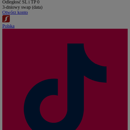
Odległosć SL i TP
0
3-dniowy swap (data)
Otwórz konto
Polska