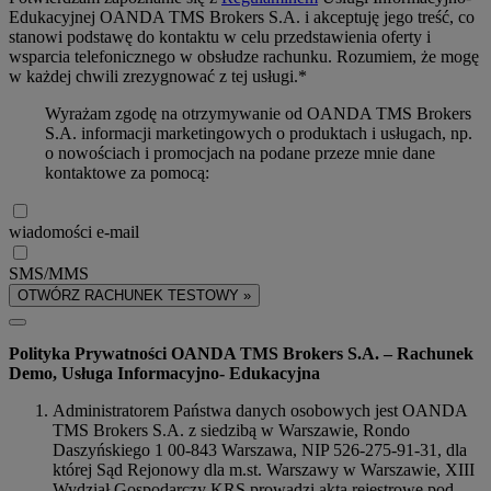
Edukacyjnej OANDA TMS Brokers S.A. i akceptuję jego treść, co
stanowi podstawę do kontaktu w celu przedstawienia oferty i
wsparcia telefonicznego w obsłudze rachunku. Rozumiem, że mogę
w każdej chwili zrezygnować z tej usługi.*
Wyrażam zgodę na otrzymywanie od OANDA TMS Brokers
S.A. informacji marketingowych o produktach i usługach, np.
o nowościach i promocjach na podane przeze mnie dane
kontaktowe za pomocą:
wiadomości e-mail
SMS/MMS
OTWÓRZ RACHUNEK TESTOWY »
Polityka Prywatności OANDA TMS Brokers S.A. – Rachunek
Demo, Usługa Informacyjno- Edukacyjna
Administratorem Państwa danych osobowych jest OANDA
TMS Brokers S.A. z siedzibą w Warszawie, Rondo
Daszyńskiego 1 00-843 Warszawa, NIP 526-275-91-31, dla
której Sąd Rejonowy dla m.st. Warszawy w Warszawie, XIII
Wydział Gospodarczy KRS prowadzi akta rejestrowe pod