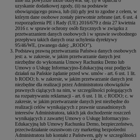
inne niż powyższe może odbywać się: (i) w oparciu o
uzyskanie dodatkowej zgody, (ii) na podstawie
obowiązującego prawa, lub (iii) gdy jest to zgodne z celem, w
którym dane osobowe zostały pierwotnie zebrane (art. 6 ust. 4
rozporządzenia PE i Rady (UE) 2016/679 z dnia 27 kwietnia
2016 r. w sprawie ochrony osób fizycznych w związku z
przetwarzaniem danych osobowych i w sprawie swobodnego
przepływu takich danych oraz uchylenia dyrektywy
95/46/WE, (zwanego dalej: „RODO”).
Podstawą prawną przetwarzania Państwa danych osobowych
jest: a. w zakresie, w jakim przetwarzanie danych jest
niezbędne do wykonania Umowy Rachunku Demo lub
Umowy o Usługę Informacyjno-Edukacyjną oraz podjęcia
działań na Pańskie żądanie przed ww. umów - art. 6 ust. 1 lit.
b RODO; b. w zakresie, w jakim przetwarzanie danych jest
niezbędne dla realizacji przez Administratora obowiązków
prawnych ciążących na nim, w szczególności polegających
na rozpatrywaniu reklamacji - art. 6 ust. 1 lit. c RODO; c. w
zakresie, w jakim przetwarzanie danych jest niezbędne do
realizacji celów wynikających z prawnie uzasadnionych
interesów Administratora, takich jak dochodzenie roszczeń
wynikających z zawartej Umowy o Usługę Informacyjno-
Edukacyjną lub Umowy Rachunku Demo, bezpieczeństwo,
przeciwdziałanie oszustwom czy marketing bezpośredni
Administratora lub kontakt z Państwem, gdy w szczególności