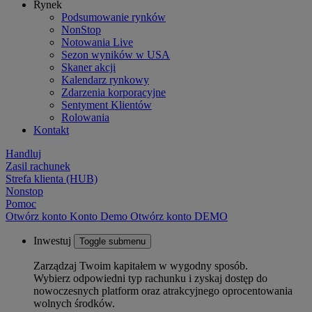
Rynek
Podsumowanie rynków
NonStop
Notowania Live
Sezon wyników w USA
Skaner akcji
Kalendarz rynkowy
Zdarzenia korporacyjne
Sentyment Klientów
Rolowania
Kontakt
Handluj
Zasil rachunek
Strefa klienta (HUB)
Nonstop
Pomoc
Otwórz konto
Konto
Demo
Otwórz konto DEMO
Inwestuj
Toggle submenu
Zarządzaj Twoim kapitałem w wygodny sposób.
Wybierz odpowiedni typ rachunku i zyskaj dostęp do
nowoczesnych platform oraz atrakcyjnego oprocentowania
wolnych środków.