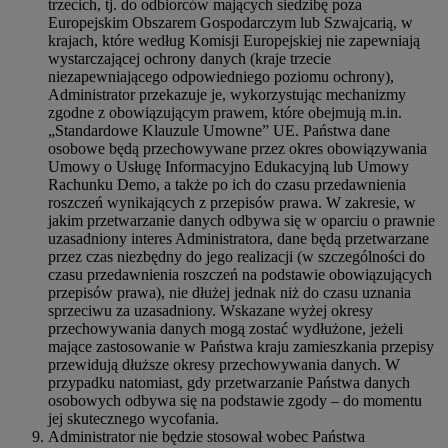
trzecich, tj. do odbiorców mających siedzibę poza
Europejskim Obszarem Gospodarczym lub Szwajcarią, w
krajach, które według Komisji Europejskiej nie zapewniają
wystarczającej ochrony danych (kraje trzecie
niezapewniającego odpowiedniego poziomu ochrony),
Administrator przekazuje je, wykorzystując mechanizmy
zgodne z obowiązującym prawem, które obejmują m.in.
„Standardowe Klauzule Umowne” UE. Państwa dane
osobowe będą przechowywane przez okres obowiązywania
Umowy o Usługę Informacyjno Edukacyjną lub Umowy
Rachunku Demo, a także po ich do czasu przedawnienia
roszczeń wynikających z przepisów prawa. W zakresie, w
jakim przetwarzanie danych odbywa się w oparciu o prawnie
uzasadniony interes Administratora, dane będą przetwarzane
przez czas niezbędny do jego realizacji (w szczególności do
czasu przedawnienia roszczeń na podstawie obowiązujących
przepisów prawa), nie dłużej jednak niż do czasu uznania
sprzeciwu za uzasadniony. Wskazane wyżej okresy
przechowywania danych mogą zostać wydłużone, jeżeli
mające zastosowanie w Państwa kraju zamieszkania przepisy
przewidują dłuższe okresy przechowywania danych. W
przypadku natomiast, gdy przetwarzanie Państwa danych
osobowych odbywa się na podstawie zgody – do momentu
jej skutecznego wycofania.
Administrator nie będzie stosował wobec Państwa