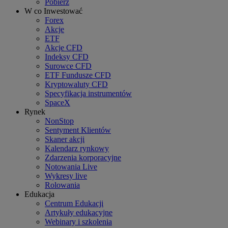
Pobierz
W co Inwestować
Forex
Akcje
ETF
Akcje CFD
Indeksy CFD
Surowce CFD
ETF Fundusze CFD
Kryptowaluty CFD
Specyfikacja instrumentów
SpaceX
Rynek
NonStop
Sentyment Klientów
Skaner akcji
Kalendarz rynkowy
Zdarzenia korporacyjne
Notowania Live
Wykresy live
Rolowania
Edukacja
Centrum Edukacji
Artykuły edukacyjne
Webinary i szkolenia