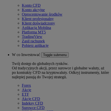
Konto CFD
Konto akcyjne
Oprocentowanie środków
Klient profesjonalny
Klient doświadczony
Aplikacja Mobilna
Platforma MT5
TradingView
Zasil rachunek
Pobierz aplikację
W co Inwestować
Toggle submenu
Twój dostęp do globalnych rynków.
Od tradycyjnych akcji, przez surowce i globalne waluty, aż
po kontrakty CFD na kryptowaluty. Odkryj instrumenty, które
najlepiej pasują do Twojej strategii.
Forex
Akcje
ETF
Akcje CFD
Indeksy CFD
Surowce CFD