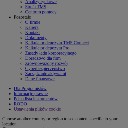
Analizy rynkowe
Strefa TMS
Centrum pomocy
Pozostałe
O firmie
Kariera
Kontakt
Dokumenty
Kalkulator depozytu TMS Connect
Kalkulator depozytu Pro.
Zasady ładu korporacyjnego
Doradztwo dla firm
Zrównoważony rozwój
Cyberbezpieczeństwo
Zarządzanie aktywami
Dane finansowe
Dla Programistów
Informacje prawne
Pełna lista instrumentów
RODO
Ustawienia plików cookie
Choose another country or region to see content specific to your
location