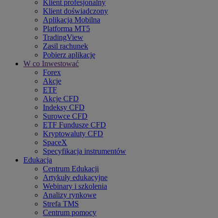
Klient profesjonalny
Klient doświadczony
Aplikacja Mobilna
Platforma MT5
TradingView
Zasil rachunek
Pobierz aplikację
W co Inwestować
Forex
Akcje
ETF
Akcje CFD
Indeksy CFD
Surowce CFD
ETF Fundusze CFD
Kryptowaluty CFD
SpaceX
Specyfikacja instrumentów
Edukacja
Centrum Edukacji
Artykuły edukacyjne
Webinary i szkolenia
Analizy rynkowe
Strefa TMS
Centrum pomocy