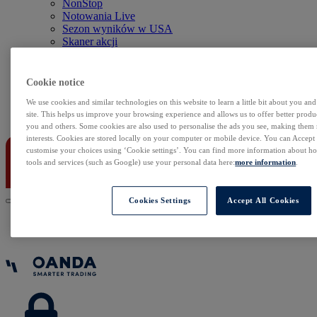
NonStop
Notowania Live
Sezon wyników w USA
Skaner akcji
Kalendarz rynkowy
Zdarzenia korporacyjne
Sentyment Klientów
Cookie notice
Rolowania
We use cookies and similar technologies on this website to learn a little bit about you an
site. This helps us improve your browsing experience and allows us to offer better produc
Kontakt
you and others. Some cookies are also used to personalise the ads you see, making them
interests. Cookies are stored locally on your computer or mobile device. You can Accept o
customise your choices using ‘Cookie settings’. You can find more information about 
tools and services (such as Google) use your personal data here:
more information
.
Cookies Settings
Accept All Cookies