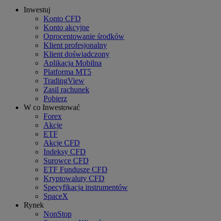
Inwestuj
Konto CFD
Konto akcyjne
Oprocentowanie środków
Klient profesjonalny
Klient doświadczony
Aplikacja Mobilna
Platforma MT5
TradingView
Zasil rachunek
Pobierz
W co Inwestować
Forex
Akcje
ETF
Akcje CFD
Indeksy CFD
Surowce CFD
ETF Fundusze CFD
Kryptowaluty CFD
Specyfikacja instrumentów
SpaceX
Rynek
NonStop