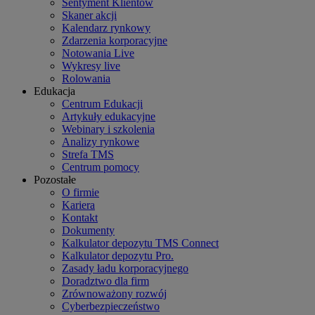
Sentyment Klientów
Skaner akcji
Kalendarz rynkowy
Zdarzenia korporacyjne
Notowania Live
Wykresy live
Rolowania
Edukacja
Centrum Edukacji
Artykuły edukacyjne
Webinary i szkolenia
Analizy rynkowe
Strefa TMS
Centrum pomocy
Pozostałe
O firmie
Kariera
Kontakt
Dokumenty
Kalkulator depozytu TMS Connect
Kalkulator depozytu Pro.
Zasady ładu korporacyjnego
Doradztwo dla firm
Zrównoważony rozwój
Cyberbezpieczeństwo