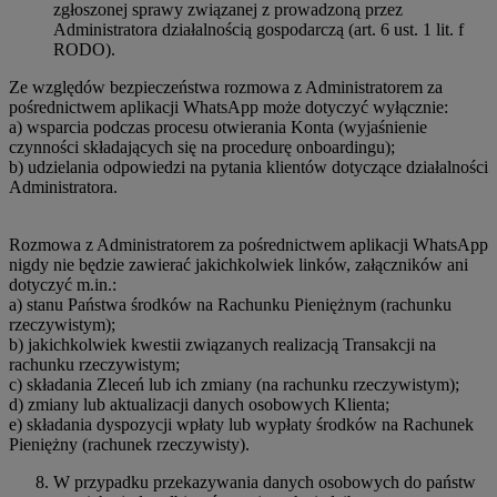
zgłoszonej sprawy związanej z prowadzoną przez
Administratora działalnością gospodarczą (art. 6 ust. 1 lit. f
RODO).
Ze względów bezpieczeństwa rozmowa z Administratorem za
pośrednictwem aplikacji WhatsApp może dotyczyć wyłącznie:
a) wsparcia podczas procesu otwierania Konta (wyjaśnienie
czynności składających się na procedurę onboardingu);
b) udzielania odpowiedzi na pytania klientów dotyczące działalności
Administratora.
Rozmowa z Administratorem za pośrednictwem aplikacji WhatsApp
nigdy nie będzie zawierać jakichkolwiek linków, załączników ani
dotyczyć m.in.:
a) stanu Państwa środków na Rachunku Pieniężnym (rachunku
rzeczywistym);
b) jakichkolwiek kwestii związanych realizacją Transakcji na
rachunku rzeczywistym;
c) składania Zleceń lub ich zmiany (na rachunku rzeczywistym);
d) zmiany lub aktualizacji danych osobowych Klienta;
e) składania dyspozycji wpłaty lub wypłaty środków na Rachunek
Pieniężny (rachunek rzeczywisty).
W przypadku przekazywania danych osobowych do państw