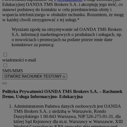
Edukacyjnej OANDA TMS Brokers S.A. i akceptuję jego treść, co
stanowi podstawę do kontaktu w celu przedstawienia oferty i
wsparcia telefonicznego w obsłudze rachunku. Rozumiem, że mogę
w każdej chwili zrezygnować z tej usługi.*
Wyrażam zgodę na otrzymywanie od OANDA TMS Brokers
S.A. informacji marketingowych o produktach i usługach, np.
o nowościach i promocjach na podane przeze mnie dane
kontaktowe za pomocą:
wiadomości e-mail
SMS/MMS
OTWÓRZ RACHUNEK TESTOWY »
Polityka Prywatności OANDA TMS Brokers S.A. – Rachunek
Demo, Usługa Informacyjno- Edukacyjna
Administratorem Państwa danych osobowych jest OANDA
TMS Brokers S.A. z siedzibą w Warszawie, Rondo
Daszyńskiego 1 00-843 Warszawa, NIP 526-275-91-31, dla
której Sąd Rejonowy dla m.st. Warszawy w Warszawie, XIII
Wydział Gospodarczy KRS prowadzi akta rejestrowe pod