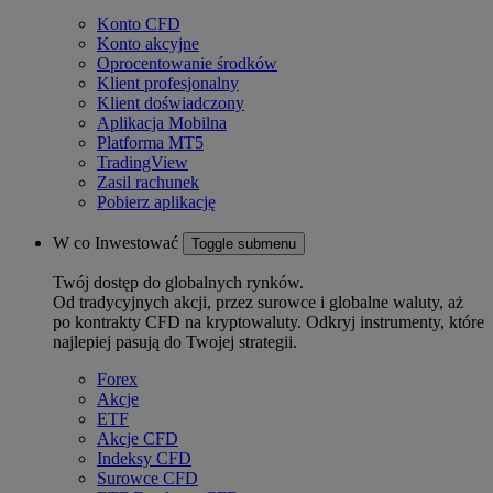
Konto CFD
Konto akcyjne
Oprocentowanie środków
Klient profesjonalny
Klient doświadczony
Aplikacja Mobilna
Platforma MT5
TradingView
Zasil rachunek
Pobierz aplikację
W co Inwestować
Toggle submenu
Twój dostęp do globalnych rynków.
Od tradycyjnych akcji, przez surowce i globalne waluty, aż
po kontrakty CFD na kryptowaluty. Odkryj instrumenty, które
najlepiej pasują do Twojej strategii.
Forex
Akcje
ETF
Akcje CFD
Indeksy CFD
Surowce CFD