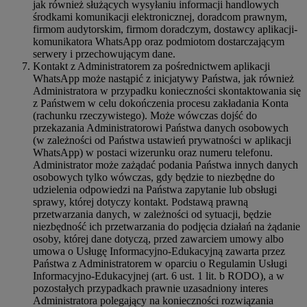
jak również służących wysyłaniu informacji handlowych
środkami komunikacji elektronicznej, doradcom prawnym,
firmom audytorskim, firmom doradczym, dostawcy aplikacji-
komunikatora WhatsApp oraz podmiotom dostarczającym
serwery i przechowującym dane.
Kontakt z Administratorem za pośrednictwem aplikacji
WhatsApp może nastąpić z inicjatywy Państwa, jak również
Administratora w przypadku konieczności skontaktowania się
z Państwem w celu dokończenia procesu zakładania Konta
(rachunku rzeczywistego). Może wówczas dojść do
przekazania Administratorowi Państwa danych osobowych
(w zależności od Państwa ustawień prywatności w aplikacji
WhatsApp) w postaci wizerunku oraz numeru telefonu.
Administrator może zażądać podania Państwa innych danych
osobowych tylko wówczas, gdy będzie to niezbędne do
udzielenia odpowiedzi na Państwa zapytanie lub obsługi
sprawy, której dotyczy kontakt. Podstawą prawną
przetwarzania danych, w zależności od sytuacji, będzie
niezbędność ich przetwarzania do podjęcia działań na żądanie
osoby, której dane dotyczą, przed zawarciem umowy albo
umowa o Usługę Informacyjno-Edukacyjną zawarta przez
Państwa z Administratorem w oparciu o Regulamin Usługi
Informacyjno-Edukacyjnej (art. 6 ust. 1 lit. b RODO), a w
pozostałych przypadkach prawnie uzasadniony interes
Administratora polegający na konieczności rozwiązania