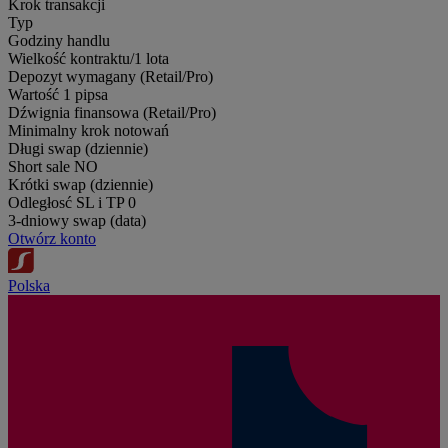
Krok transakcji
Typ
Godziny handlu
Wielkość kontraktu/1 lota
Depozyt wymagany (Retail/Pro)
Wartość 1 pipsa
Dźwignia finansowa (Retail/Pro)
Minimalny krok notowań
Długi swap (dziennie)
Short sale
NO
Krótki swap (dziennie)
Odległosć SL i TP
0
3-dniowy swap (data)
Otwórz konto
Polska