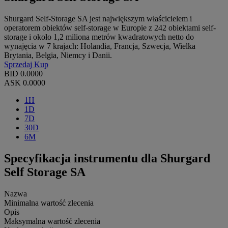
Shurgard Self-Storage SA jest największym właścicielem i
operatorem obiektów self-storage w Europie z 242 obiektami self-
storage i około 1,2 miliona metrów kwadratowych netto do
wynajęcia w 7 krajach: Holandia, Francja, Szwecja, Wielka
Brytania, Belgia, Niemcy i Danii.
Sprzedaj
Kup
BID
0.0000
ASK
0.0000
1H
1D
7D
30D
6M
Specyfikacja instrumentu dla Shurgard
Self Storage SA
Nazwa
Minimalna wartość zlecenia
Opis
Maksymalna wartość zlecenia