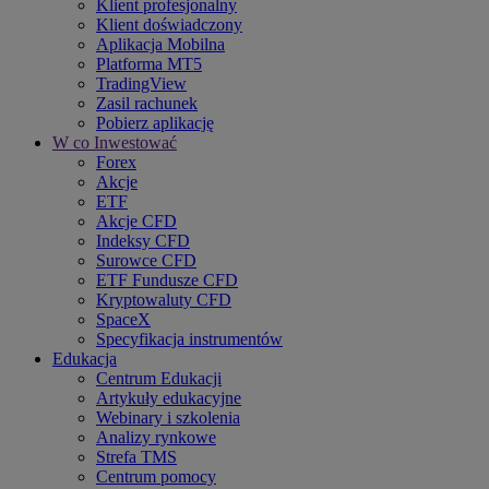
Klient profesjonalny
Klient doświadczony
Aplikacja Mobilna
Platforma MT5
TradingView
Zasil rachunek
Pobierz aplikację
W co Inwestować
Forex
Akcje
ETF
Akcje CFD
Indeksy CFD
Surowce CFD
ETF Fundusze CFD
Kryptowaluty CFD
SpaceX
Specyfikacja instrumentów
Edukacja
Centrum Edukacji
Artykuły edukacyjne
Webinary i szkolenia
Analizy rynkowe
Strefa TMS
Centrum pomocy