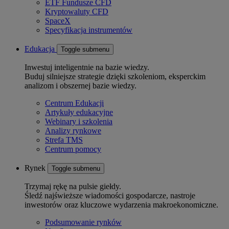
ETF Fundusze CFD
Kryptowaluty CFD
SpaceX
Specyfikacja instrumentów
Edukacja
Toggle submenu
Inwestuj inteligentnie na bazie wiedzy.
Buduj silniejsze strategie dzięki szkoleniom, eksperckim
analizom i obszernej bazie wiedzy.
Centrum Edukacji
Artykuły edukacyjne
Webinary i szkolenia
Analizy rynkowe
Strefa TMS
Centrum pomocy
Rynek
Toggle submenu
Trzymaj rękę na pulsie giełdy.
Śledź najświeższe wiadomości gospodarcze, nastroje
inwestorów oraz kluczowe wydarzenia makroekonomiczne.
Podsumowanie rynków