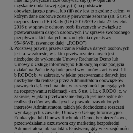
inne niż powyższe może odbywać się: (i) w oparciu o
uzyskanie dodatkowej zgody, (ii) na podstawie
obowiązującego prawa, lub (iii) gdy jest to zgodne z celem, w
którym dane osobowe zostały pierwotnie zebrane (art. 6 ust. 4
rozporządzenia PE i Rady (UE) 2016/679 z dnia 27 kwietnia
2016 r. w sprawie ochrony osób fizycznych w związku z
przetwarzaniem danych osobowych i w sprawie swobodnego
przepływu takich danych oraz uchylenia dyrektywy
95/46/WE, (zwanego dalej: „RODO”).
Podstawą prawną przetwarzania Państwa danych osobowych
jest: a. w zakresie, w jakim przetwarzanie danych jest
niezbędne do wykonania Umowy Rachunku Demo lub
Umowy o Usługę Informacyjno-Edukacyjną oraz podjęcia
działań na Pańskie żądanie przed ww. umów - art. 6 ust. 1 lit.
b RODO; b. w zakresie, w jakim przetwarzanie danych jest
niezbędne dla realizacji przez Administratora obowiązków
prawnych ciążących na nim, w szczególności polegających
na rozpatrywaniu reklamacji - art. 6 ust. 1 lit. c RODO; c. w
zakresie, w jakim przetwarzanie danych jest niezbędne do
realizacji celów wynikających z prawnie uzasadnionych
interesów Administratora, takich jak dochodzenie roszczeń
wynikających z zawartej Umowy o Usługę Informacyjno-
Edukacyjną lub Umowy Rachunku Demo, bezpieczeństwo,
przeciwdziałanie oszustwom czy marketing bezpośredni
Administratora lub kontakt z Państwem, gdy w szczególności