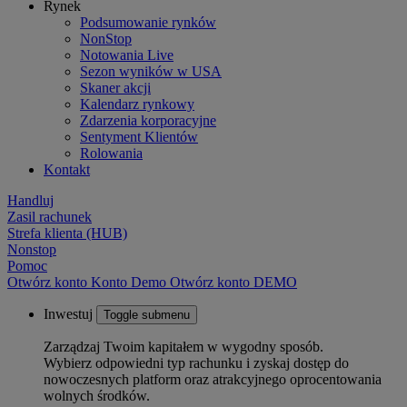
Rynek
Podsumowanie rynków
NonStop
Notowania Live
Sezon wyników w USA
Skaner akcji
Kalendarz rynkowy
Zdarzenia korporacyjne
Sentyment Klientów
Rolowania
Kontakt
Handluj
Zasil rachunek
Strefa klienta (HUB)
Nonstop
Pomoc
Otwórz konto
Konto
Demo
Otwórz konto DEMO
Inwestuj
Toggle submenu
Zarządzaj Twoim kapitałem w wygodny sposób.
Wybierz odpowiedni typ rachunku i zyskaj dostęp do
nowoczesnych platform oraz atrakcyjnego oprocentowania
wolnych środków.