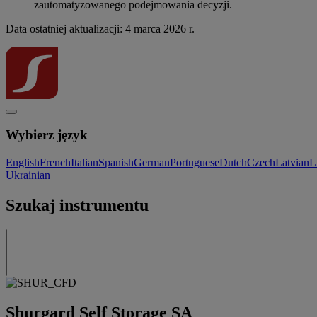
zautomatyzowanego podejmowania decyzji.
Data ostatniej aktualizacji: 4 marca 2026 r.
Wybierz język
English
French
Italian
Spanish
German
Portuguese
Dutch
Czech
Latvian
L
Ukrainian
Szukaj instrumentu
Shurgard Self Storage SA