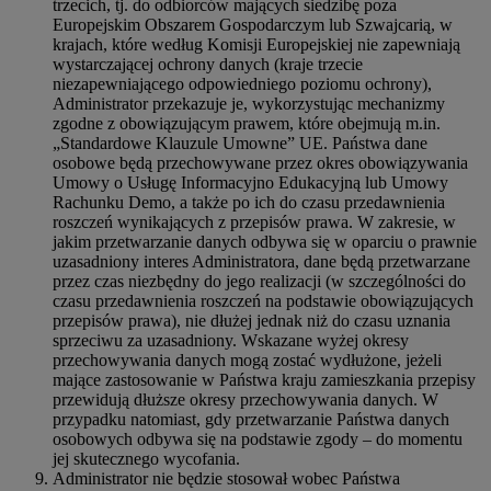
trzecich, tj. do odbiorców mających siedzibę poza
Europejskim Obszarem Gospodarczym lub Szwajcarią, w
krajach, które według Komisji Europejskiej nie zapewniają
wystarczającej ochrony danych (kraje trzecie
niezapewniającego odpowiedniego poziomu ochrony),
Administrator przekazuje je, wykorzystując mechanizmy
zgodne z obowiązującym prawem, które obejmują m.in.
„Standardowe Klauzule Umowne” UE. Państwa dane
osobowe będą przechowywane przez okres obowiązywania
Umowy o Usługę Informacyjno Edukacyjną lub Umowy
Rachunku Demo, a także po ich do czasu przedawnienia
roszczeń wynikających z przepisów prawa. W zakresie, w
jakim przetwarzanie danych odbywa się w oparciu o prawnie
uzasadniony interes Administratora, dane będą przetwarzane
przez czas niezbędny do jego realizacji (w szczególności do
czasu przedawnienia roszczeń na podstawie obowiązujących
przepisów prawa), nie dłużej jednak niż do czasu uznania
sprzeciwu za uzasadniony. Wskazane wyżej okresy
przechowywania danych mogą zostać wydłużone, jeżeli
mające zastosowanie w Państwa kraju zamieszkania przepisy
przewidują dłuższe okresy przechowywania danych. W
przypadku natomiast, gdy przetwarzanie Państwa danych
osobowych odbywa się na podstawie zgody – do momentu
jej skutecznego wycofania.
Administrator nie będzie stosował wobec Państwa