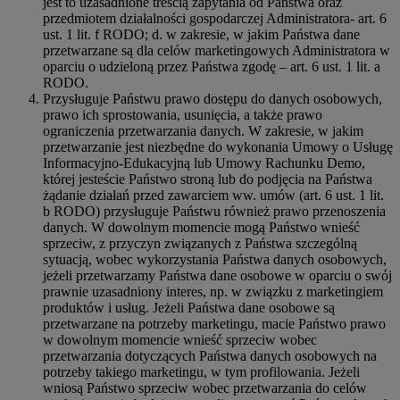
jest to uzasadnione treścią zapytania od Państwa oraz
przedmiotem działalności gospodarczej Administratora- art. 6
ust. 1 lit. f RODO; d. w zakresie, w jakim Państwa dane
przetwarzane są dla celów marketingowych Administratora w
oparciu o udzieloną przez Państwa zgodę – art. 6 ust. 1 lit. a
RODO.
Przysługuje Państwu prawo dostępu do danych osobowych,
prawo ich sprostowania, usunięcia, a także prawo
ograniczenia przetwarzania danych. W zakresie, w jakim
przetwarzanie jest niezbędne do wykonania Umowy o Usługę
Informacyjno-Edukacyjną lub Umowy Rachunku Demo,
której jesteście Państwo stroną lub do podjęcia na Państwa
żądanie działań przed zawarciem ww. umów (art. 6 ust. 1 lit.
b RODO) przysługuje Państwu również prawo przenoszenia
danych. W dowolnym momencie mogą Państwo wnieść
sprzeciw, z przyczyn związanych z Państwa szczególną
sytuacją, wobec wykorzystania Państwa danych osobowych,
jeżeli przetwarzamy Państwa dane osobowe w oparciu o swój
prawnie uzasadniony interes, np. w związku z marketingiem
produktów i usług. Jeżeli Państwa dane osobowe są
przetwarzane na potrzeby marketingu, macie Państwo prawo
w dowolnym momencie wnieść sprzeciw wobec
przetwarzania dotyczących Państwa danych osobowych na
potrzeby takiego marketingu, w tym profilowania. Jeżeli
wniosą Państwo sprzeciw wobec przetwarzania do celów