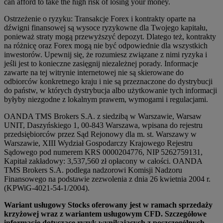
can afford to take the high risk of losing your money.
Ostrzeżenie o ryzyku: Transakcje Forex i kontrakty oparte na
dźwigni finansowej są wysoce ryzykowne dla Twojego kapitału,
ponieważ straty mogą przewyższyć depozyt. Dlatego też, kontrakty
na różnicę oraz Forex mogą nie być odpowiednie dla wszystkich
inwestorów. Upewnij się, że rozumiesz związane z nimi ryzyka i
jeśli jest to konieczne zasięgnij niezależnej porady. Informacje
zawarte na tej witrynie internetowej nie są skierowane do
odbiorców konkretnego kraju i nie są przeznaczone do dystrybucji
do państw, w których dystrybucja albo użytkowanie tych informacji
byłyby niezgodne z lokalnym prawem, wymogami i regulacjami.
OANDA TMS Brokers S.A. z siedzibą w Warszawie, Warsaw
UNIT, Daszyńskiego 1, 00-843 Warszawa, wpisana do rejestru
przedsiębiorców przez Sąd Rejonowy dla m. st. Warszawy w
Warszawie, XIII Wydział Gospodarczy Krajowego Rejestru
Sądowego pod numerem KRS 0000204776, NIP 5262759131,
Kapitał zakładowy: 3,537,560 zł opłacony w całości. OANDA
TMS Brokers S.A. podlega nadzorowi Komisji Nadzoru
Finansowego na podstawie zezwolenia z dnia 26 kwietnia 2004 r.
(KPWiG-4021-54-1/2004).
Wariant usługowy Stocks oferowany jest w ramach sprzedaży
krzyżowej wraz z wariantem usługowym CFD. Szczegółowe
informacje dotyczące ryzyk wynikających z poszczególnych