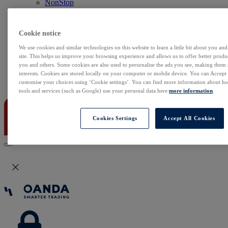
NonStop
Notowania Live
Sezon wyników w USA
Skaner akcji
Cookie notice
Kalendarz rynkowy
Zdarzenia korporacyjne
We use cookies and similar technologies on this website to learn a little bit about you an
Sentyment Klientów
site. This helps us improve your browsing experience and allows us to offer better produc
you and others. Some cookies are also used to personalise the ads you see, making them
Rolowania
interests. Cookies are stored locally on your computer or mobile device. You can Accept o
customise your choices using ‘Cookie settings’. You can find more information about 
Kontakt
tools and services (such as Google) use your personal data here:
more information
.
Cookies Settings
Accept All Cookies