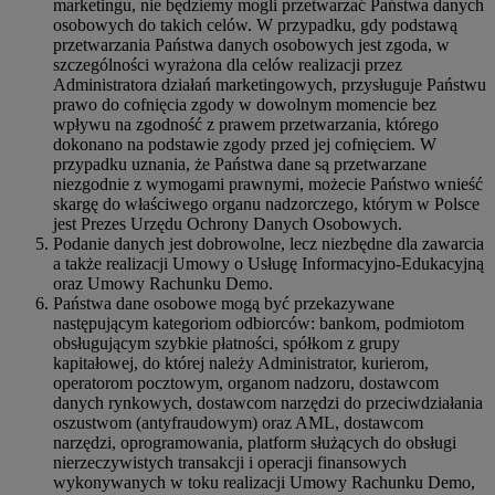
marketingu, nie będziemy mogli przetwarzać Państwa danych
osobowych do takich celów. W przypadku, gdy podstawą
przetwarzania Państwa danych osobowych jest zgoda, w
szczególności wyrażona dla celów realizacji przez
Administratora działań marketingowych, przysługuje Państwu
prawo do cofnięcia zgody w dowolnym momencie bez
wpływu na zgodność z prawem przetwarzania, którego
dokonano na podstawie zgody przed jej cofnięciem. W
przypadku uznania, że Państwa dane są przetwarzane
niezgodnie z wymogami prawnymi, możecie Państwo wnieść
skargę do właściwego organu nadzorczego, którym w Polsce
jest Prezes Urzędu Ochrony Danych Osobowych.
Podanie danych jest dobrowolne, lecz niezbędne dla zawarcia
a także realizacji Umowy o Usługę Informacyjno-Edukacyjną
oraz Umowy Rachunku Demo.
Państwa dane osobowe mogą być przekazywane
następującym kategoriom odbiorców: bankom, podmiotom
obsługującym szybkie płatności, spółkom z grupy
kapitałowej, do której należy Administrator, kurierom,
operatorom pocztowym, organom nadzoru, dostawcom
danych rynkowych, dostawcom narzędzi do przeciwdziałania
oszustwom (antyfraudowym) oraz AML, dostawcom
narzędzi, oprogramowania, platform służących do obsługi
nierzeczywistych transakcji i operacji finansowych
wykonywanych w toku realizacji Umowy Rachunku Demo,