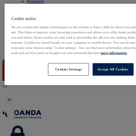
NonStop
Notowania Live
Sezon wyników w USA
Skaner akcji
Cookie notice
Kalendarz rynkowy
We use cookies and similar technologies on this website to learn a little bit about you an
Zdarzenia korporacyjne
site. This helps us improve your browsing experience and allows us to offer better produc
Sentyment Klientów
you and others. Some cookies are also used to personalise the ads you see, making them
Rolowania
interests. Cookies are stored locally on your computer or mobile device. You can Accept o
customise your choices using ‘Cookie settings’. You can find more information about 
Kontakt
tools and services (such as Google) use your personal data here:
more information
.
Cookies Settings
Accept All Cookies