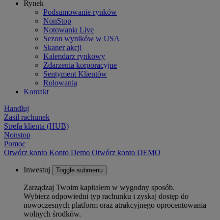
Rynek
Podsumowanie rynków
NonStop
Notowania Live
Sezon wyników w USA
Skaner akcji
Kalendarz rynkowy
Zdarzenia korporacyjne
Sentyment Klientów
Rolowania
Kontakt
Handluj
Zasil rachunek
Strefa klienta (HUB)
Nonstop
Pomoc
Otwórz konto
Konto
Demo
Otwórz konto DEMO
Inwestuj
Toggle submenu
Zarządzaj Twoim kapitałem w wygodny sposób.
Wybierz odpowiedni typ rachunku i zyskaj dostęp do
nowoczesnych platform oraz atrakcyjnego oprocentowania
wolnych środków.