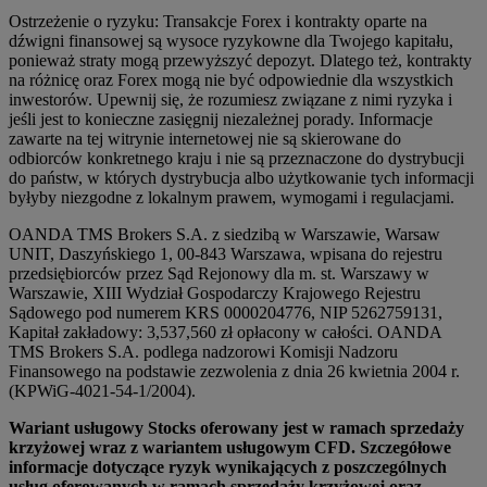
Ostrzeżenie o ryzyku: Transakcje Forex i kontrakty oparte na
dźwigni finansowej są wysoce ryzykowne dla Twojego kapitału,
ponieważ straty mogą przewyższyć depozyt. Dlatego też, kontrakty
na różnicę oraz Forex mogą nie być odpowiednie dla wszystkich
inwestorów. Upewnij się, że rozumiesz związane z nimi ryzyka i
jeśli jest to konieczne zasięgnij niezależnej porady. Informacje
zawarte na tej witrynie internetowej nie są skierowane do
odbiorców konkretnego kraju i nie są przeznaczone do dystrybucji
do państw, w których dystrybucja albo użytkowanie tych informacji
byłyby niezgodne z lokalnym prawem, wymogami i regulacjami.
OANDA TMS Brokers S.A. z siedzibą w Warszawie, Warsaw
UNIT, Daszyńskiego 1, 00-843 Warszawa, wpisana do rejestru
przedsiębiorców przez Sąd Rejonowy dla m. st. Warszawy w
Warszawie, XIII Wydział Gospodarczy Krajowego Rejestru
Sądowego pod numerem KRS 0000204776, NIP 5262759131,
Kapitał zakładowy: 3,537,560 zł opłacony w całości. OANDA
TMS Brokers S.A. podlega nadzorowi Komisji Nadzoru
Finansowego na podstawie zezwolenia z dnia 26 kwietnia 2004 r.
(KPWiG-4021-54-1/2004).
Wariant usługowy Stocks oferowany jest w ramach sprzedaży
krzyżowej wraz z wariantem usługowym CFD. Szczegółowe
informacje dotyczące ryzyk wynikających z poszczególnych
usług oferowanych w ramach sprzedaży krzyżowej oraz