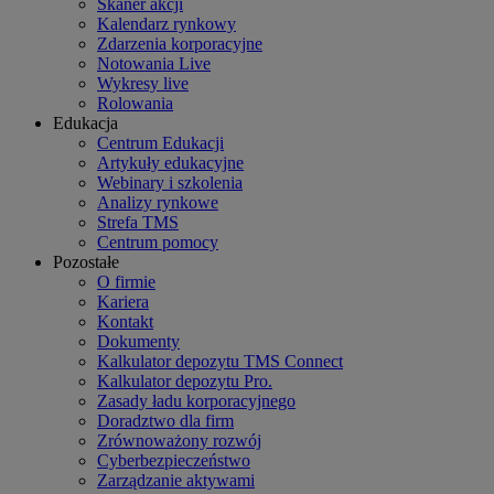
Skaner akcji
Kalendarz rynkowy
Zdarzenia korporacyjne
Notowania Live
Wykresy live
Rolowania
Edukacja
Centrum Edukacji
Artykuły edukacyjne
Webinary i szkolenia
Analizy rynkowe
Strefa TMS
Centrum pomocy
Pozostałe
O firmie
Kariera
Kontakt
Dokumenty
Kalkulator depozytu TMS Connect
Kalkulator depozytu Pro.
Zasady ładu korporacyjnego
Doradztwo dla firm
Zrównoważony rozwój
Cyberbezpieczeństwo
Zarządzanie aktywami