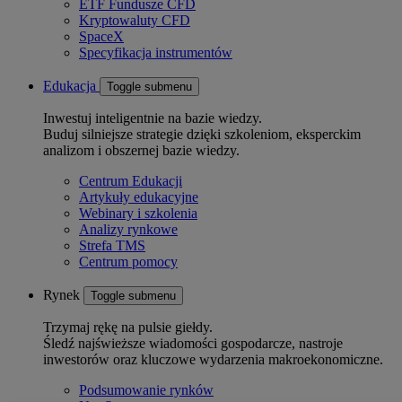
ETF Fundusze CFD
Kryptowaluty CFD
SpaceX
Specyfikacja instrumentów
Edukacja
Toggle submenu
Inwestuj inteligentnie na bazie wiedzy.
Buduj silniejsze strategie dzięki szkoleniom, eksperckim
analizom i obszernej bazie wiedzy.
Centrum Edukacji
Artykuły edukacyjne
Webinary i szkolenia
Analizy rynkowe
Strefa TMS
Centrum pomocy
Rynek
Toggle submenu
Trzymaj rękę na pulsie giełdy.
Śledź najświeższe wiadomości gospodarcze, nastroje
inwestorów oraz kluczowe wydarzenia makroekonomiczne.
Podsumowanie rynków