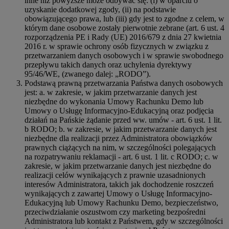
inne niż powyższe może odbywać się: (i) w oparciu o
uzyskanie dodatkowej zgody, (ii) na podstawie
obowiązującego prawa, lub (iii) gdy jest to zgodne z celem, w
którym dane osobowe zostały pierwotnie zebrane (art. 6 ust. 4
rozporządzenia PE i Rady (UE) 2016/679 z dnia 27 kwietnia
2016 r. w sprawie ochrony osób fizycznych w związku z
przetwarzaniem danych osobowych i w sprawie swobodnego
przepływu takich danych oraz uchylenia dyrektywy
95/46/WE, (zwanego dalej: „RODO”).
Podstawą prawną przetwarzania Państwa danych osobowych
jest: a. w zakresie, w jakim przetwarzanie danych jest
niezbędne do wykonania Umowy Rachunku Demo lub
Umowy o Usługę Informacyjno-Edukacyjną oraz podjęcia
działań na Pańskie żądanie przed ww. umów - art. 6 ust. 1 lit.
b RODO; b. w zakresie, w jakim przetwarzanie danych jest
niezbędne dla realizacji przez Administratora obowiązków
prawnych ciążących na nim, w szczególności polegających
na rozpatrywaniu reklamacji - art. 6 ust. 1 lit. c RODO; c. w
zakresie, w jakim przetwarzanie danych jest niezbędne do
realizacji celów wynikających z prawnie uzasadnionych
interesów Administratora, takich jak dochodzenie roszczeń
wynikających z zawartej Umowy o Usługę Informacyjno-
Edukacyjną lub Umowy Rachunku Demo, bezpieczeństwo,
przeciwdziałanie oszustwom czy marketing bezpośredni
Administratora lub kontakt z Państwem, gdy w szczególności