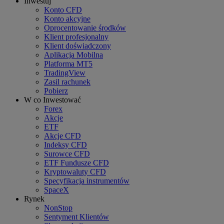
Inwestuj
Konto CFD
Konto akcyjne
Oprocentowanie środków
Klient profesjonalny
Klient doświadczony
Aplikacja Mobilna
Platforma MT5
TradingView
Zasil rachunek
Pobierz
W co Inwestować
Forex
Akcje
ETF
Akcje CFD
Indeksy CFD
Surowce CFD
ETF Fundusze CFD
Kryptowaluty CFD
Specyfikacja instrumentów
SpaceX
Rynek
NonStop
Sentyment Klientów