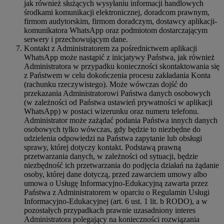
jak również służących wysyłaniu informacji handlowych
środkami komunikacji elektronicznej, doradcom prawnym,
firmom audytorskim, firmom doradczym, dostawcy aplikacji-
komunikatora WhatsApp oraz podmiotom dostarczającym
serwery i przechowującym dane.
Kontakt z Administratorem za pośrednictwem aplikacji
WhatsApp może nastąpić z inicjatywy Państwa, jak również
Administratora w przypadku konieczności skontaktowania się
z Państwem w celu dokończenia procesu zakładania Konta
(rachunku rzeczywistego). Może wówczas dojść do
przekazania Administratorowi Państwa danych osobowych
(w zależności od Państwa ustawień prywatności w aplikacji
WhatsApp) w postaci wizerunku oraz numeru telefonu.
Administrator może zażądać podania Państwa innych danych
osobowych tylko wówczas, gdy będzie to niezbędne do
udzielenia odpowiedzi na Państwa zapytanie lub obsługi
sprawy, której dotyczy kontakt. Podstawą prawną
przetwarzania danych, w zależności od sytuacji, będzie
niezbędność ich przetwarzania do podjęcia działań na żądanie
osoby, której dane dotyczą, przed zawarciem umowy albo
umowa o Usługę Informacyjno-Edukacyjną zawarta przez
Państwa z Administratorem w oparciu o Regulamin Usługi
Informacyjno-Edukacyjnej (art. 6 ust. 1 lit. b RODO), a w
pozostałych przypadkach prawnie uzasadniony interes
Administratora polegający na konieczności rozwiązania