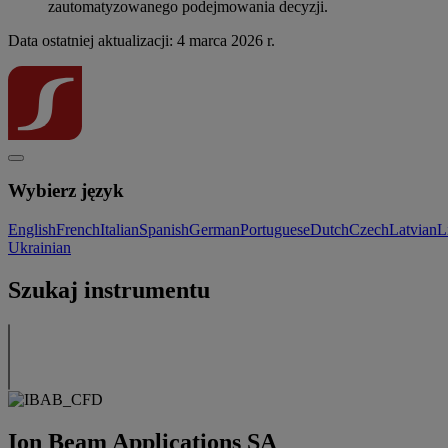
zautomatyzowanego podejmowania decyzji.
Data ostatniej aktualizacji: 4 marca 2026 r.
Wybierz język
English
French
Italian
Spanish
German
Portuguese
Dutch
Czech
Latvian
L
Ukrainian
Szukaj instrumentu
Ion Beam Applications SA