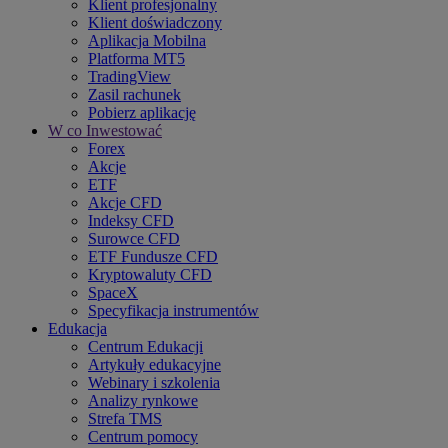
Klient profesjonalny
Klient doświadczony
Aplikacja Mobilna
Platforma MT5
TradingView
Zasil rachunek
Pobierz aplikację
W co Inwestować
Forex
Akcje
ETF
Akcje CFD
Indeksy CFD
Surowce CFD
ETF Fundusze CFD
Kryptowaluty CFD
SpaceX
Specyfikacja instrumentów
Edukacja
Centrum Edukacji
Artykuły edukacyjne
Webinary i szkolenia
Analizy rynkowe
Strefa TMS
Centrum pomocy