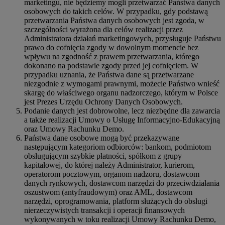
marketingu, nie będziemy mogli przetwarzać Państwa danych
osobowych do takich celów. W przypadku, gdy podstawą
przetwarzania Państwa danych osobowych jest zgoda, w
szczególności wyrażona dla celów realizacji przez
Administratora działań marketingowych, przysługuje Państwu
prawo do cofnięcia zgody w dowolnym momencie bez
wpływu na zgodność z prawem przetwarzania, którego
dokonano na podstawie zgody przed jej cofnięciem. W
przypadku uznania, że Państwa dane są przetwarzane
niezgodnie z wymogami prawnymi, możecie Państwo wnieść
skargę do właściwego organu nadzorczego, którym w Polsce
jest Prezes Urzędu Ochrony Danych Osobowych.
Podanie danych jest dobrowolne, lecz niezbędne dla zawarcia
a także realizacji Umowy o Usługę Informacyjno-Edukacyjną
oraz Umowy Rachunku Demo.
Państwa dane osobowe mogą być przekazywane
następującym kategoriom odbiorców: bankom, podmiotom
obsługującym szybkie płatności, spółkom z grupy
kapitałowej, do której należy Administrator, kurierom,
operatorom pocztowym, organom nadzoru, dostawcom
danych rynkowych, dostawcom narzędzi do przeciwdziałania
oszustwom (antyfraudowym) oraz AML, dostawcom
narzędzi, oprogramowania, platform służących do obsługi
nierzeczywistych transakcji i operacji finansowych
wykonywanych w toku realizacji Umowy Rachunku Demo,