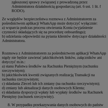
zgłoszonej sprawy związanej z prowadzoną przez
Administratora działalnością gospodarczą (art. 6 ust. 1 lit. f
RODO).
Ze względów bezpieczeństwa rozmowa z Administratorem za
pośrednictwem aplikacji WhatsApp może dotyczyć wyłącznie:
a) wsparcia podczas procesu otwierania Konta (wyjaśnienie
czynności składających się na procedurę onboardingu);
b) udzielania odpowiedzi na pytania klientów dotyczące działalności
Administratora.
Rozmowa z Administratorem za pośrednictwem aplikacji WhatsApp
nigdy nie będzie zawierać jakichkolwiek linków, załączników ani
dotyczyć m.in.:
a) stanu Państwa środków na Rachunku Pieniężnym (rachunku
rzeczywistym);
b) jakichkolwiek kwestii związanych realizacją Transakcji na
rachunku rzeczywistym;
c) składania Zleceń lub ich zmiany (na rachunku rzeczywistym);
d) zmiany lub aktualizacji danych osobowych Klienta;
e) składania dyspozycji wpłaty lub wypłaty środków na Rachunek
Pieniężny (rachunek rzeczywisty).
W przypadku przekazywania danych osobowych do państw