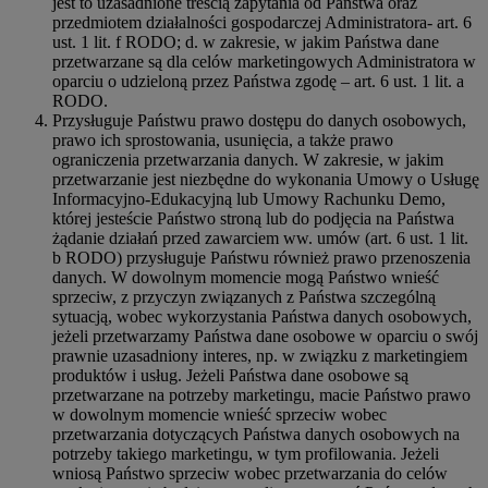
jest to uzasadnione treścią zapytania od Państwa oraz
przedmiotem działalności gospodarczej Administratora- art. 6
ust. 1 lit. f RODO; d. w zakresie, w jakim Państwa dane
przetwarzane są dla celów marketingowych Administratora w
oparciu o udzieloną przez Państwa zgodę – art. 6 ust. 1 lit. a
RODO.
Przysługuje Państwu prawo dostępu do danych osobowych,
prawo ich sprostowania, usunięcia, a także prawo
ograniczenia przetwarzania danych. W zakresie, w jakim
przetwarzanie jest niezbędne do wykonania Umowy o Usługę
Informacyjno-Edukacyjną lub Umowy Rachunku Demo,
której jesteście Państwo stroną lub do podjęcia na Państwa
żądanie działań przed zawarciem ww. umów (art. 6 ust. 1 lit.
b RODO) przysługuje Państwu również prawo przenoszenia
danych. W dowolnym momencie mogą Państwo wnieść
sprzeciw, z przyczyn związanych z Państwa szczególną
sytuacją, wobec wykorzystania Państwa danych osobowych,
jeżeli przetwarzamy Państwa dane osobowe w oparciu o swój
prawnie uzasadniony interes, np. w związku z marketingiem
produktów i usług. Jeżeli Państwa dane osobowe są
przetwarzane na potrzeby marketingu, macie Państwo prawo
w dowolnym momencie wnieść sprzeciw wobec
przetwarzania dotyczących Państwa danych osobowych na
potrzeby takiego marketingu, w tym profilowania. Jeżeli
wniosą Państwo sprzeciw wobec przetwarzania do celów