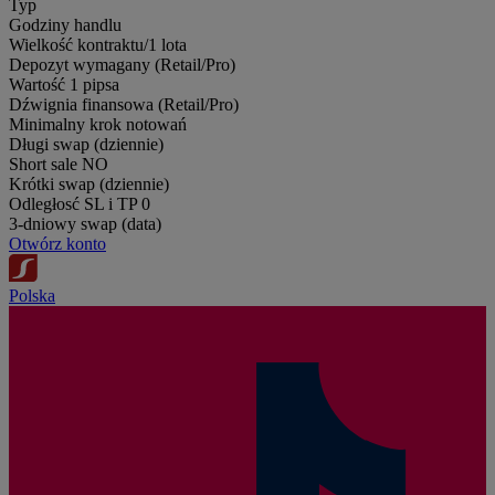
Typ
Godziny handlu
Wielkość kontraktu/1 lota
Depozyt wymagany (Retail/Pro)
Wartość 1 pipsa
Dźwignia finansowa (Retail/Pro)
Minimalny krok notowań
Długi swap (dziennie)
Short sale
NO
Krótki swap (dziennie)
Odległosć SL i TP
0
3-dniowy swap (data)
Otwórz konto
Polska