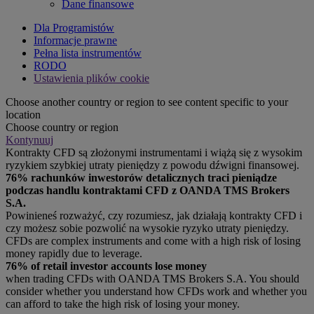
Dane finansowe
Dla Programistów
Informacje prawne
Pełna lista instrumentów
RODO
Ustawienia plików cookie
Choose another country or region to see content specific to your
location
Choose country or region
Kontynuuj
Kontrakty CFD są złożonymi instrumentami i wiążą się z wysokim
ryzykiem szybkiej utraty pieniędzy z powodu dźwigni finansowej.
76% rachunków inwestorów detalicznych traci pieniądze
podczas handlu kontraktami CFD z OANDA TMS Brokers
S.A.
Powinieneś rozważyć, czy rozumiesz, jak działają kontrakty CFD i
czy możesz sobie pozwolić na wysokie ryzyko utraty pieniędzy.
CFDs are complex instruments and come with a high risk of losing
money rapidly due to leverage.
76% of retail investor accounts lose money
when trading CFDs with OANDA TMS Brokers S.A. You should
consider whether you understand how CFDs work and whether you
can afford to take the high risk of losing your money.