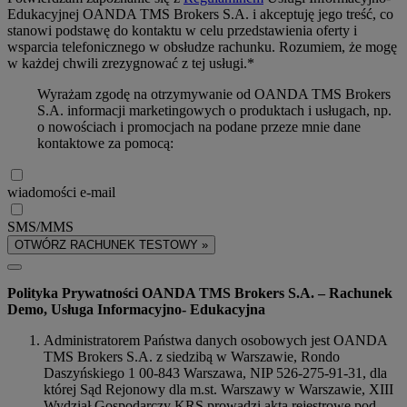
Edukacyjnej OANDA TMS Brokers S.A. i akceptuję jego treść, co
stanowi podstawę do kontaktu w celu przedstawienia oferty i
wsparcia telefonicznego w obsłudze rachunku. Rozumiem, że mogę
w każdej chwili zrezygnować z tej usługi.*
Wyrażam zgodę na otrzymywanie od OANDA TMS Brokers
S.A. informacji marketingowych o produktach i usługach, np.
o nowościach i promocjach na podane przeze mnie dane
kontaktowe za pomocą:
wiadomości e-mail
SMS/MMS
OTWÓRZ RACHUNEK TESTOWY »
Polityka Prywatności OANDA TMS Brokers S.A. – Rachunek
Demo, Usługa Informacyjno- Edukacyjna
Administratorem Państwa danych osobowych jest OANDA
TMS Brokers S.A. z siedzibą w Warszawie, Rondo
Daszyńskiego 1 00-843 Warszawa, NIP 526-275-91-31, dla
której Sąd Rejonowy dla m.st. Warszawy w Warszawie, XIII
Wydział Gospodarczy KRS prowadzi akta rejestrowe pod