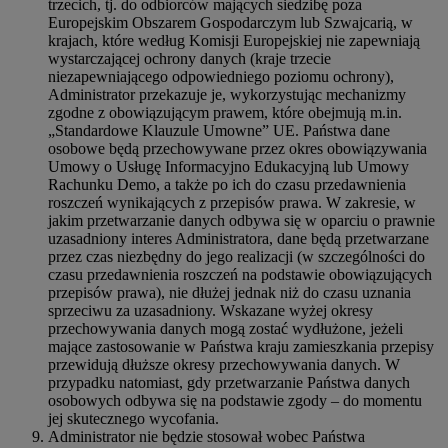
trzecich, tj. do odbiorców mających siedzibę poza
Europejskim Obszarem Gospodarczym lub Szwajcarią, w
krajach, które według Komisji Europejskiej nie zapewniają
wystarczającej ochrony danych (kraje trzecie
niezapewniającego odpowiedniego poziomu ochrony),
Administrator przekazuje je, wykorzystując mechanizmy
zgodne z obowiązującym prawem, które obejmują m.in.
„Standardowe Klauzule Umowne” UE. Państwa dane
osobowe będą przechowywane przez okres obowiązywania
Umowy o Usługę Informacyjno Edukacyjną lub Umowy
Rachunku Demo, a także po ich do czasu przedawnienia
roszczeń wynikających z przepisów prawa. W zakresie, w
jakim przetwarzanie danych odbywa się w oparciu o prawnie
uzasadniony interes Administratora, dane będą przetwarzane
przez czas niezbędny do jego realizacji (w szczególności do
czasu przedawnienia roszczeń na podstawie obowiązujących
przepisów prawa), nie dłużej jednak niż do czasu uznania
sprzeciwu za uzasadniony. Wskazane wyżej okresy
przechowywania danych mogą zostać wydłużone, jeżeli
mające zastosowanie w Państwa kraju zamieszkania przepisy
przewidują dłuższe okresy przechowywania danych. W
przypadku natomiast, gdy przetwarzanie Państwa danych
osobowych odbywa się na podstawie zgody – do momentu
jej skutecznego wycofania.
Administrator nie będzie stosował wobec Państwa