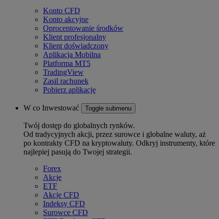
Konto CFD
Konto akcyjne
Oprocentowanie środków
Klient profesjonalny
Klient doświadczony
Aplikacja Mobilna
Platforma MT5
TradingView
Zasil rachunek
Pobierz aplikację
W co Inwestować
Toggle submenu
Twój dostęp do globalnych rynków.
Od tradycyjnych akcji, przez surowce i globalne waluty, aż
po kontrakty CFD na kryptowaluty. Odkryj instrumenty, które
najlepiej pasują do Twojej strategii.
Forex
Akcje
ETF
Akcje CFD
Indeksy CFD
Surowce CFD