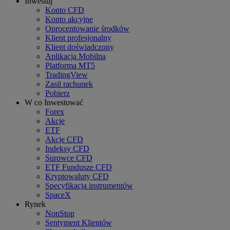
Inwestuj
Konto CFD
Konto akcyjne
Oprocentowanie środków
Klient profesjonalny
Klient doświadczony
Aplikacja Mobilna
Platforma MT5
TradingView
Zasil rachunek
Pobierz
W co Inwestować
Forex
Akcje
ETF
Akcje CFD
Indeksy CFD
Surowce CFD
ETF Fundusze CFD
Kryptowaluty CFD
Specyfikacja instrumentów
SpaceX
Rynek
NonStop
Sentyment Klientów