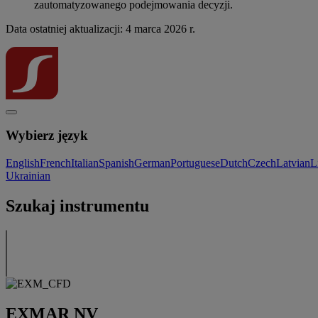
zautomatyzowanego podejmowania decyzji.
Data ostatniej aktualizacji: 4 marca 2026 r.
Wybierz język
English
French
Italian
Spanish
German
Portuguese
Dutch
Czech
Latvian
L
Ukrainian
Szukaj instrumentu
EXMAR NV