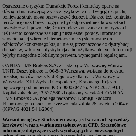
Ostrzeżenie o ryzyku: Transakcje Forex i kontrakty oparte na
dźwigni finansowej są wysoce ryzykowne dla Twojego kapitału,
ponieważ straty mogą przewyższyć depozyt. Dlatego też, kontrakty
na różnicę oraz Forex mogą nie być odpowiednie dla wszystkich
inwestorów. Upewnij się, że rozumiesz związane z nimi ryzyka i
jeśli jest to konieczne zasięgnij niezależnej porady. Informacje
zawarte na tej witrynie internetowej nie są skierowane do
odbiorców konkretnego kraju i nie są przeznaczone do dystrybucji
do państw, w których dystrybucja albo użytkowanie tych informacji
byłyby niezgodne z lokalnym prawem, wymogami i regulacjami.
OANDA TMS Brokers S.A. z siedzibą w Warszawie, Warsaw
UNIT, Daszyńskiego 1, 00-843 Warszawa, wpisana do rejestru
przedsiębiorców przez Sąd Rejonowy dla m. st. Warszawy w
Warszawie, XIII Wydział Gospodarczy Krajowego Rejestru
Sądowego pod numerem KRS 0000204776, NIP 5262759131,
Kapitał zakładowy: 3,537,560 zł opłacony w całości. OANDA
TMS Brokers S.A. podlega nadzorowi Komisji Nadzoru
Finansowego na podstawie zezwolenia z dnia 26 kwietnia 2004 r.
(KPWiG-4021-54-1/2004).
Wariant usługowy Stocks oferowany jest w ramach sprzedaży
krzyżowej wraz z wariantem usługowym CFD. Szczegółowe
informacje dotyczące ryzyk wynikających z poszczególnych
usług oferowanych w ramach sprzedaży krzyżowej oraz