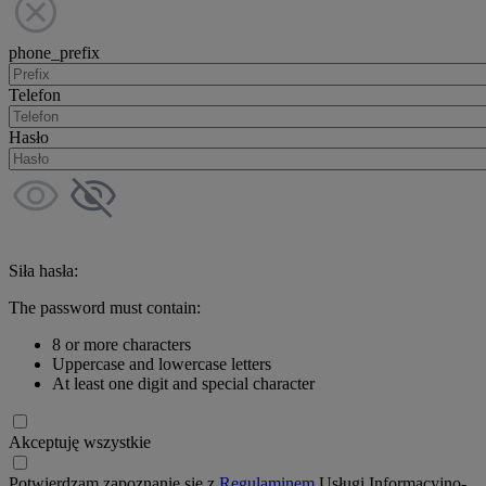
phone_prefix
Telefon
Hasło
Siła hasła:
The password must contain:
8 or more characters
Uppercase and lowercase letters
At least one digit and special character
Akceptuję wszystkie
Potwierdzam zapoznanie się z
Regulaminem
Usługi Informacyjno-