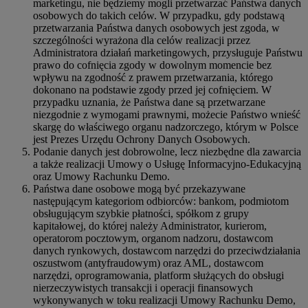
marketingu, nie będziemy mogli przetwarzać Państwa danych
osobowych do takich celów. W przypadku, gdy podstawą
przetwarzania Państwa danych osobowych jest zgoda, w
szczególności wyrażona dla celów realizacji przez
Administratora działań marketingowych, przysługuje Państwu
prawo do cofnięcia zgody w dowolnym momencie bez
wpływu na zgodność z prawem przetwarzania, którego
dokonano na podstawie zgody przed jej cofnięciem. W
przypadku uznania, że Państwa dane są przetwarzane
niezgodnie z wymogami prawnymi, możecie Państwo wnieść
skargę do właściwego organu nadzorczego, którym w Polsce
jest Prezes Urzędu Ochrony Danych Osobowych.
Podanie danych jest dobrowolne, lecz niezbędne dla zawarcia
a także realizacji Umowy o Usługę Informacyjno-Edukacyjną
oraz Umowy Rachunku Demo.
Państwa dane osobowe mogą być przekazywane
następującym kategoriom odbiorców: bankom, podmiotom
obsługującym szybkie płatności, spółkom z grupy
kapitałowej, do której należy Administrator, kurierom,
operatorom pocztowym, organom nadzoru, dostawcom
danych rynkowych, dostawcom narzędzi do przeciwdziałania
oszustwom (antyfraudowym) oraz AML, dostawcom
narzędzi, oprogramowania, platform służących do obsługi
nierzeczywistych transakcji i operacji finansowych
wykonywanych w toku realizacji Umowy Rachunku Demo,