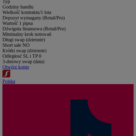
Typ
Godziny handlu
Wielkość kontraktu/1 lota
Depozyt wymagany (Retail/Pro)
Wartość 1 pipsa
Dźwignia finansowa (Retail/Pro)
Minimalny krok notowań
Długi swap (dziennie)
Short sale
NO
Krótki swap (dziennie)
Odległosć SL i TP
0
3-dniowy swap (data)
Otwórz konto
Polska