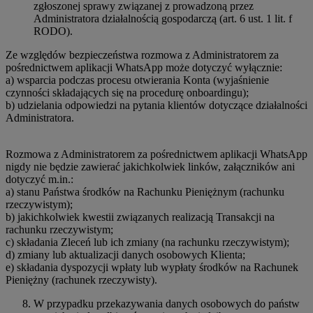
zgłoszonej sprawy związanej z prowadzoną przez
Administratora działalnością gospodarczą (art. 6 ust. 1 lit. f
RODO).
Ze względów bezpieczeństwa rozmowa z Administratorem za
pośrednictwem aplikacji WhatsApp może dotyczyć wyłącznie:
a) wsparcia podczas procesu otwierania Konta (wyjaśnienie
czynności składających się na procedurę onboardingu);
b) udzielania odpowiedzi na pytania klientów dotyczące działalności
Administratora.
Rozmowa z Administratorem za pośrednictwem aplikacji WhatsApp
nigdy nie będzie zawierać jakichkolwiek linków, załączników ani
dotyczyć m.in.:
a) stanu Państwa środków na Rachunku Pieniężnym (rachunku
rzeczywistym);
b) jakichkolwiek kwestii związanych realizacją Transakcji na
rachunku rzeczywistym;
c) składania Zleceń lub ich zmiany (na rachunku rzeczywistym);
d) zmiany lub aktualizacji danych osobowych Klienta;
e) składania dyspozycji wpłaty lub wypłaty środków na Rachunek
Pieniężny (rachunek rzeczywisty).
W przypadku przekazywania danych osobowych do państw