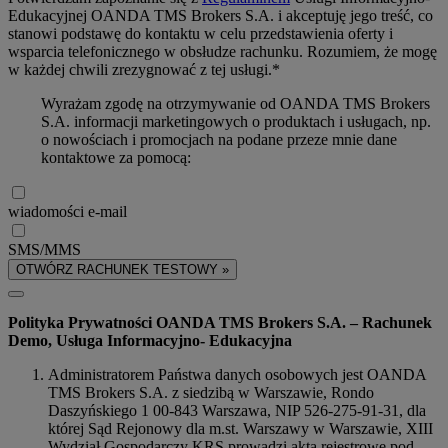
Edukacyjnej OANDA TMS Brokers S.A. i akceptuję jego treść, co
stanowi podstawę do kontaktu w celu przedstawienia oferty i
wsparcia telefonicznego w obsłudze rachunku. Rozumiem, że mogę
w każdej chwili zrezygnować z tej usługi.*
Wyrażam zgodę na otrzymywanie od OANDA TMS Brokers
S.A. informacji marketingowych o produktach i usługach, np.
o nowościach i promocjach na podane przeze mnie dane
kontaktowe za pomocą:
wiadomości e-mail
SMS/MMS
OTWÓRZ RACHUNEK TESTOWY »
Polityka Prywatności OANDA TMS Brokers S.A. – Rachunek
Demo, Usługa Informacyjno- Edukacyjna
Administratorem Państwa danych osobowych jest OANDA
TMS Brokers S.A. z siedzibą w Warszawie, Rondo
Daszyńskiego 1 00-843 Warszawa, NIP 526-275-91-31, dla
której Sąd Rejonowy dla m.st. Warszawy w Warszawie, XIII
Wydział Gospodarczy KRS prowadzi akta rejestrowe pod