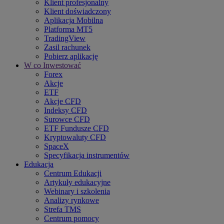
Klient profesjonalny
Klient doświadczony
Aplikacja Mobilna
Platforma MT5
TradingView
Zasil rachunek
Pobierz aplikację
W co Inwestować
Forex
Akcje
ETF
Akcje CFD
Indeksy CFD
Surowce CFD
ETF Fundusze CFD
Kryptowaluty CFD
SpaceX
Specyfikacja instrumentów
Edukacja
Centrum Edukacji
Artykuły edukacyjne
Webinary i szkolenia
Analizy rynkowe
Strefa TMS
Centrum pomocy