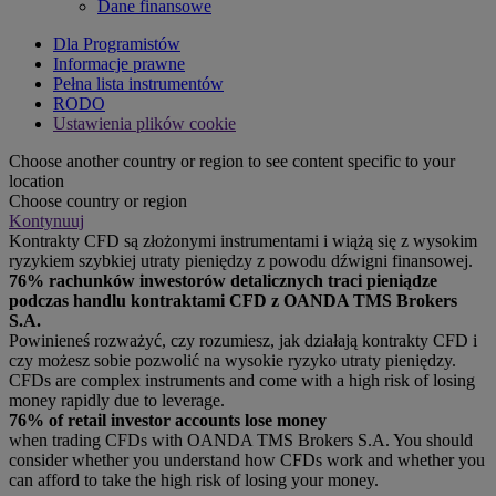
Dane finansowe
Dla Programistów
Informacje prawne
Pełna lista instrumentów
RODO
Ustawienia plików cookie
Choose another country or region to see content specific to your
location
Choose country or region
Kontynuuj
Kontrakty CFD są złożonymi instrumentami i wiążą się z wysokim
ryzykiem szybkiej utraty pieniędzy z powodu dźwigni finansowej.
76% rachunków inwestorów detalicznych traci pieniądze
podczas handlu kontraktami CFD z OANDA TMS Brokers
S.A.
Powinieneś rozważyć, czy rozumiesz, jak działają kontrakty CFD i
czy możesz sobie pozwolić na wysokie ryzyko utraty pieniędzy.
CFDs are complex instruments and come with a high risk of losing
money rapidly due to leverage.
76% of retail investor accounts lose money
when trading CFDs with OANDA TMS Brokers S.A. You should
consider whether you understand how CFDs work and whether you
can afford to take the high risk of losing your money.