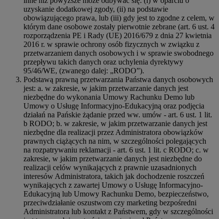
inne niż powyższe może odbywać się: (i) w oparciu o
uzyskanie dodatkowej zgody, (ii) na podstawie
obowiązującego prawa, lub (iii) gdy jest to zgodne z celem, w
którym dane osobowe zostały pierwotnie zebrane (art. 6 ust. 4
rozporządzenia PE i Rady (UE) 2016/679 z dnia 27 kwietnia
2016 r. w sprawie ochrony osób fizycznych w związku z
przetwarzaniem danych osobowych i w sprawie swobodnego
przepływu takich danych oraz uchylenia dyrektywy
95/46/WE, (zwanego dalej: „RODO”).
Podstawą prawną przetwarzania Państwa danych osobowych
jest: a. w zakresie, w jakim przetwarzanie danych jest
niezbędne do wykonania Umowy Rachunku Demo lub
Umowy o Usługę Informacyjno-Edukacyjną oraz podjęcia
działań na Pańskie żądanie przed ww. umów - art. 6 ust. 1 lit.
b RODO; b. w zakresie, w jakim przetwarzanie danych jest
niezbędne dla realizacji przez Administratora obowiązków
prawnych ciążących na nim, w szczególności polegających
na rozpatrywaniu reklamacji - art. 6 ust. 1 lit. c RODO; c. w
zakresie, w jakim przetwarzanie danych jest niezbędne do
realizacji celów wynikających z prawnie uzasadnionych
interesów Administratora, takich jak dochodzenie roszczeń
wynikających z zawartej Umowy o Usługę Informacyjno-
Edukacyjną lub Umowy Rachunku Demo, bezpieczeństwo,
przeciwdziałanie oszustwom czy marketing bezpośredni
Administratora lub kontakt z Państwem, gdy w szczególności