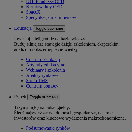
ETF Fundusze CFD
Kryptowaluty CFD
SpaceX
Specyfikacja instrumentów
Edukacja
Toggle submenu
Inwestuj inteligentnie na bazie wiedzy.
Buduj silniejsze strategie dzięki szkoleniom, eksperckim
analizom i obszernej bazie wiedzy.
Centrum Edukacji
Artykuły edukacyjne
Webinary i szkolenia
Analizy rynkowe
Strefa TMS
Centrum pomocy
Rynek
Toggle submenu
Trzymaj rękę na pulsie giełdy.
Śledź najświeższe wiadomości gospodarcze, nastroje
inwestorów oraz kluczowe wydarzenia makroekonomiczne.
Podsumowanie rynków