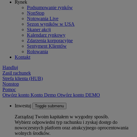
Rynek
Podsumowanie rynków
NonStop
Notowania Live
Sezon wyników w USA
Skaner akcji
Kalendarz rynkowy
Zdarzenia korporacyjne
Sentyment Klientów
Rolowania
Kontakt
Handluj
Zasil rachunek
Strefa klienta (HUB)
Nonstop
Pomoc
Otwórz konto
Konto
Demo
Otwórz konto DEMO
Inwestuj
Toggle submenu
Zarządzaj Twoim kapitałem w wygodny sposób.
Wybierz odpowiedni typ rachunku i zyskaj dostęp do
nowoczesnych platform oraz atrakcyjnego oprocentowania
wolnych środków.