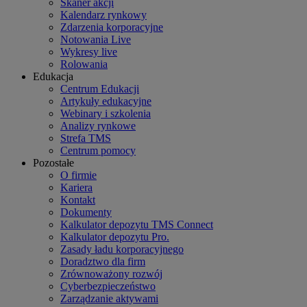
Skaner akcji
Kalendarz rynkowy
Zdarzenia korporacyjne
Notowania Live
Wykresy live
Rolowania
Edukacja
Centrum Edukacji
Artykuły edukacyjne
Webinary i szkolenia
Analizy rynkowe
Strefa TMS
Centrum pomocy
Pozostałe
O firmie
Kariera
Kontakt
Dokumenty
Kalkulator depozytu TMS Connect
Kalkulator depozytu Pro.
Zasady ładu korporacyjnego
Doradztwo dla firm
Zrównoważony rozwój
Cyberbezpieczeństwo
Zarządzanie aktywami