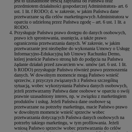
jest to uzasadnione treścią zapytania od Państwa oraz
przedmiotem działalności gospodarczej Administratora- art. 6
ust. 1 lit. f RODO; d. w zakresie, w jakim Państwa dane
przetwarzane są dla celów marketingowych Administratora w
oparciu o udzieloną przez Państwa zgodę – art. 6 ust. 1 lit. a
RODO.
Przysługuje Państwu prawo dostępu do danych osobowych,
prawo ich sprostowania, usunięcia, a także prawo
ograniczenia przetwarzania danych. W zakresie, w jakim
przetwarzanie jest niezbędne do wykonania Umowy o Usługę
Informacyjno-Edukacyjną lub Umowy Rachunku Demo,
której jesteście Państwo stroną lub do podjęcia na Państwa
żądanie działań przed zawarciem ww. umów (art. 6 ust. 1 lit.
b RODO) przysługuje Państwu również prawo przenoszenia
danych. W dowolnym momencie mogą Państwo wnieść
sprzeciw, z przyczyn związanych z Państwa szczególną
sytuacją, wobec wykorzystania Państwa danych osobowych,
jeżeli przetwarzamy Państwa dane osobowe w oparciu o swój
prawnie uzasadniony interes, np. w związku z marketingiem
produktów i usług. Jeżeli Państwa dane osobowe są
przetwarzane na potrzeby marketingu, macie Państwo prawo
w dowolnym momencie wnieść sprzeciw wobec
przetwarzania dotyczących Państwa danych osobowych na
potrzeby takiego marketingu, w tym profilowania. Jeżeli
wniosą Państwo sprzeciw wobec przetwarzania do celów