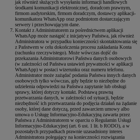
jak również służących wysyłaniu informacji handlowych
środkami komunikacji elektronicznej, doradcom prawnym,
firmom audytorskim, firmom doradczym, dostawcy aplikacji-
komunikatora WhatsApp oraz podmiotom dostarczającym
serwery i przechowującym dane.
Kontakt z Administratorem za pośrednictwem aplikacji
WhatsApp może nastąpić z inicjatywy Państwa, jak również
Administratora w przypadku konieczności skontaktowania się
z Państwem w celu dokończenia procesu zakładania Konta
(rachunku rzeczywistego). Może wówczas dojść do
przekazania Administratorowi Państwa danych osobowych
(w zależności od Państwa ustawień prywatności w aplikacji
WhatsApp) w postaci wizerunku oraz numeru telefonu.
Administrator może zażądać podania Państwa innych danych
osobowych tylko wówczas, gdy będzie to niezbędne do
udzielenia odpowiedzi na Państwa zapytanie lub obsługi
sprawy, której dotyczy kontakt. Podstawą prawną
przetwarzania danych, w zależności od sytuacji, będzie
niezbędność ich przetwarzania do podjęcia działań na żądanie
osoby, której dane dotyczą, przed zawarciem umowy albo
umowa o Usługę Informacyjno-Edukacyjną zawarta przez
Państwa z Administratorem w oparciu o Regulamin Usługi
Informacyjno-Edukacyjnej (art. 6 ust. 1 lit. b RODO), a w
pozostałych przypadkach prawnie uzasadniony interes
Administratora polegający na konieczności rozwiązania