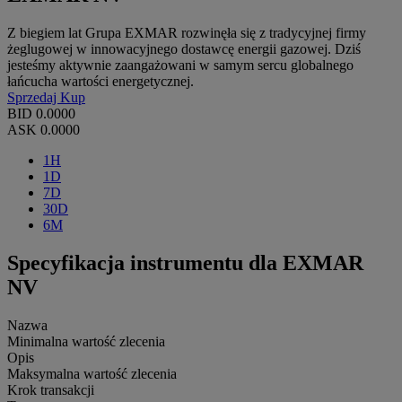
Z biegiem lat Grupa EXMAR rozwinęła się z tradycyjnej firmy
żeglugowej w innowacyjnego dostawcę energii gazowej. Dziś
jesteśmy aktywnie zaangażowani w samym sercu globalnego
łańcucha wartości energetycznej.
Sprzedaj
Kup
BID
0.0000
ASK
0.0000
1H
1D
7D
30D
6M
Specyfikacja instrumentu dla EXMAR
NV
Nazwa
Minimalna wartość zlecenia
Opis
Maksymalna wartość zlecenia
Krok transakcji