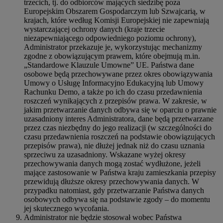
trzecich, tj. do odbiorców mających siedzibę poza
Europejskim Obszarem Gospodarczym lub Szwajcarią, w
krajach, które według Komisji Europejskiej nie zapewniają
wystarczającej ochrony danych (kraje trzecie
niezapewniającego odpowiedniego poziomu ochrony),
Administrator przekazuje je, wykorzystując mechanizmy
zgodne z obowiązującym prawem, które obejmują m.in.
„Standardowe Klauzule Umowne” UE. Państwa dane
osobowe będą przechowywane przez okres obowiązywania
Umowy o Usługę Informacyjno Edukacyjną lub Umowy
Rachunku Demo, a także po ich do czasu przedawnienia
roszczeń wynikających z przepisów prawa. W zakresie, w
jakim przetwarzanie danych odbywa się w oparciu o prawnie
uzasadniony interes Administratora, dane będą przetwarzane
przez czas niezbędny do jego realizacji (w szczególności do
czasu przedawnienia roszczeń na podstawie obowiązujących
przepisów prawa), nie dłużej jednak niż do czasu uznania
sprzeciwu za uzasadniony. Wskazane wyżej okresy
przechowywania danych mogą zostać wydłużone, jeżeli
mające zastosowanie w Państwa kraju zamieszkania przepisy
przewidują dłuższe okresy przechowywania danych. W
przypadku natomiast, gdy przetwarzanie Państwa danych
osobowych odbywa się na podstawie zgody – do momentu
jej skutecznego wycofania.
Administrator nie będzie stosował wobec Państwa