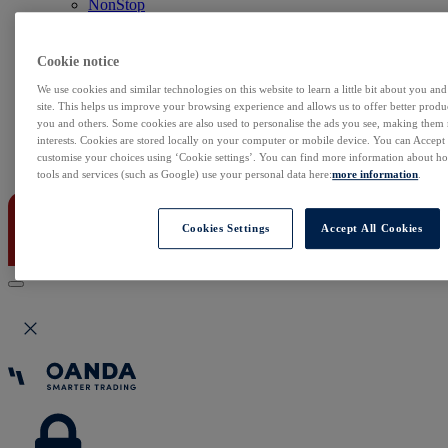
NonStop
Notowania Live
Sezon wyników w USA
Skaner akcji
Cookie notice
Kalendarz rynkowy
We use cookies and similar technologies on this website to learn a little bit about you an
Zdarzenia korporacyjne
site. This helps us improve your browsing experience and allows us to offer better produc
Sentyment Klientów
you and others. Some cookies are also used to personalise the ads you see, making them
Rolowania
interests. Cookies are stored locally on your computer or mobile device. You can Accept o
customise your choices using ‘Cookie settings’. You can find more information about 
Kontakt
tools and services (such as Google) use your personal data here:
more information
.
Cookies Settings
Accept All Cookies