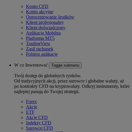
Konto CFD
Konto akcyjne
Oprocentowanie środków
Klient profesjonalny
Klient doświadczony
Aplikacja Mobilna
Platforma MT5
TradingView
Zasil rachunek
Pobierz aplikację
W co Inwestować
Toggle submenu
Twój dostęp do globalnych rynków.
Od tradycyjnych akcji, przez surowce i globalne waluty, aż
po kontrakty CFD na kryptowaluty. Odkryj instrumenty, które
najlepiej pasują do Twojej strategii.
Forex
Akcje
ETF
Akcje CFD
Indeksy CFD
Surowce CFD