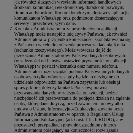
jak również służących wysyłaniu informacji handlowych
środkami komunikacji elektronicznej, doradcom prawnym,
firmom audytorskim, firmom doradczym, dostawcy aplikacji-
komunikatora WhatsApp oraz podmiotom dostarczającym
serwery i przechowującym dane.
Kontakt z Administratorem za pośrednictwem aplikacji
WhatsApp może nastąpić z inicjatywy Państwa, jak również
Administratora w przypadku konieczności skontaktowania się
z Państwem w celu dokończenia procesu zakładania Konta
(rachunku rzeczywistego). Może wówczas dojść do
przekazania Administratorowi Państwa danych osobowych
(w zależności od Państwa ustawień prywatności w aplikacji
WhatsApp) w postaci wizerunku oraz numeru telefonu.
Administrator może zażądać podania Państwa innych danych
osobowych tylko wówczas, gdy będzie to niezbędne do
udzielenia odpowiedzi na Państwa zapytanie lub obsługi
sprawy, której dotyczy kontakt. Podstawą prawną
przetwarzania danych, w zależności od sytuacji, będzie
niezbędność ich przetwarzania do podjęcia działań na żądanie
osoby, której dane dotyczą, przed zawarciem umowy albo
umowa o Usługę Informacyjno-Edukacyjną zawarta przez
Państwa z Administratorem w oparciu o Regulamin Usługi
Informacyjno-Edukacyjnej (art. 6 ust. 1 lit. b RODO), a w
pozostałych przypadkach prawnie uzasadniony interes
Administratora polegający na konieczności rozwiązania