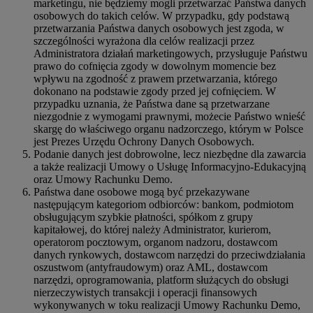
marketingu, nie będziemy mogli przetwarzać Państwa danych
osobowych do takich celów. W przypadku, gdy podstawą
przetwarzania Państwa danych osobowych jest zgoda, w
szczególności wyrażona dla celów realizacji przez
Administratora działań marketingowych, przysługuje Państwu
prawo do cofnięcia zgody w dowolnym momencie bez
wpływu na zgodność z prawem przetwarzania, którego
dokonano na podstawie zgody przed jej cofnięciem. W
przypadku uznania, że Państwa dane są przetwarzane
niezgodnie z wymogami prawnymi, możecie Państwo wnieść
skargę do właściwego organu nadzorczego, którym w Polsce
jest Prezes Urzędu Ochrony Danych Osobowych.
Podanie danych jest dobrowolne, lecz niezbędne dla zawarcia
a także realizacji Umowy o Usługę Informacyjno-Edukacyjną
oraz Umowy Rachunku Demo.
Państwa dane osobowe mogą być przekazywane
następującym kategoriom odbiorców: bankom, podmiotom
obsługującym szybkie płatności, spółkom z grupy
kapitałowej, do której należy Administrator, kurierom,
operatorom pocztowym, organom nadzoru, dostawcom
danych rynkowych, dostawcom narzędzi do przeciwdziałania
oszustwom (antyfraudowym) oraz AML, dostawcom
narzędzi, oprogramowania, platform służących do obsługi
nierzeczywistych transakcji i operacji finansowych
wykonywanych w toku realizacji Umowy Rachunku Demo,