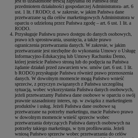
jest to uzasadnione treścią zapytania od Państwa oraz
przedmiotem działalności gospodarczej Administratora- art. 6
ust. 1 lit. f RODO; d. w zakresie, w jakim Państwa dane
przetwarzane są dla celów marketingowych Administratora w
oparciu o udzieloną przez Państwa zgodę – art. 6 ust. 1 lit. a
RODO.
Przysługuje Państwu prawo dostępu do danych osobowych,
prawo ich sprostowania, usunięcia, a także prawo
ograniczenia przetwarzania danych. W zakresie, w jakim
przetwarzanie jest niezbędne do wykonania Umowy o Usługę
Informacyjno-Edukacyjną lub Umowy Rachunku Demo,
której jesteście Państwo stroną lub do podjęcia na Państwa
żądanie działań przed zawarciem ww. umów (art. 6 ust. 1 lit.
b RODO) przysługuje Państwu również prawo przenoszenia
danych. W dowolnym momencie mogą Państwo wnieść
sprzeciw, z przyczyn związanych z Państwa szczególną
sytuacją, wobec wykorzystania Państwa danych osobowych,
jeżeli przetwarzamy Państwa dane osobowe w oparciu o swój
prawnie uzasadniony interes, np. w związku z marketingiem
produktów i usług. Jeżeli Państwa dane osobowe są
przetwarzane na potrzeby marketingu, macie Państwo prawo
w dowolnym momencie wnieść sprzeciw wobec
przetwarzania dotyczących Państwa danych osobowych na
potrzeby takiego marketingu, w tym profilowania. Jeżeli
wniosą Państwo sprzeciw wobec przetwarzania do celów