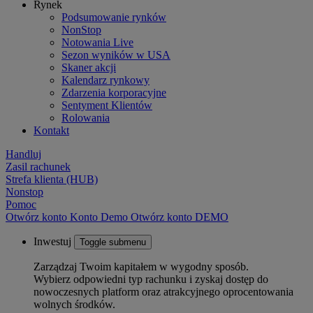
Rynek
Podsumowanie rynków
NonStop
Notowania Live
Sezon wyników w USA
Skaner akcji
Kalendarz rynkowy
Zdarzenia korporacyjne
Sentyment Klientów
Rolowania
Kontakt
Handluj
Zasil rachunek
Strefa klienta (HUB)
Nonstop
Pomoc
Otwórz konto
Konto
Demo
Otwórz konto DEMO
Inwestuj
Toggle submenu
Zarządzaj Twoim kapitałem w wygodny sposób.
Wybierz odpowiedni typ rachunku i zyskaj dostęp do
nowoczesnych platform oraz atrakcyjnego oprocentowania
wolnych środków.