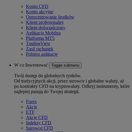
Konto CFD
Konto akcyjne
Oprocentowanie środków
Klient profesjonalny
Klient doświadczony
Aplikacja Mobilna
Platforma MT5
TradingView
Zasil rachunek
Pobierz aplikację
W co Inwestować
Toggle submenu
Twój dostęp do globalnych rynków.
Od tradycyjnych akcji, przez surowce i globalne waluty, aż
po kontrakty CFD na kryptowaluty. Odkryj instrumenty, które
najlepiej pasują do Twojej strategii.
Forex
Akcje
ETF
Akcje CFD
Indeksy CFD
Surowce CFD