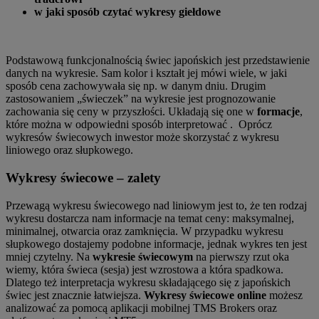
w jaki sposób czytać wykresy giełdowe
Podstawową funkcjonalnością świec japońskich jest przedstawienie
danych na wykresie. Sam kolor i kształt jej mówi wiele, w jaki
sposób cena zachowywała się np. w danym dniu. Drugim
zastosowaniem „świeczek” na wykresie jest prognozowanie
zachowania się ceny w przyszłości. Układają się one w
formacje
,
które można w odpowiedni sposób interpretować . Oprócz
wykresów świecowych inwestor może skorzystać z wykresu
liniowego oraz słupkowego.
Wykresy świecowe – zalety
Przewagą wykresu świecowego nad liniowym jest to, że ten rodzaj
wykresu dostarcza nam informacje na temat ceny: maksymalnej,
minimalnej, otwarcia oraz zamknięcia. W przypadku wykresu
słupkowego dostajemy podobne informacje, jednak wykres ten jest
mniej czytelny. Na
wykresie świecowym
na pierwszy rzut oka
wiemy, która świeca (sesja) jest wzrostowa a która spadkowa.
Dlatego też interpretacja wykresu składającego się z japońskich
świec jest znacznie łatwiejsza.
Wykresy świecowe online
możesz
analizować za pomocą aplikacji mobilnej TMS Brokers oraz