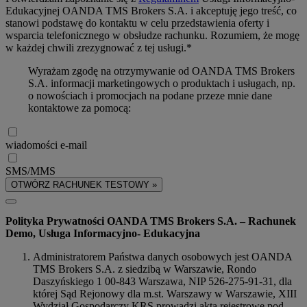
Edukacyjnej OANDA TMS Brokers S.A. i akceptuję jego treść, co
stanowi podstawę do kontaktu w celu przedstawienia oferty i
wsparcia telefonicznego w obsłudze rachunku. Rozumiem, że mogę
w każdej chwili zrezygnować z tej usługi.*
Wyrażam zgodę na otrzymywanie od OANDA TMS Brokers
S.A. informacji marketingowych o produktach i usługach, np.
o nowościach i promocjach na podane przeze mnie dane
kontaktowe za pomocą:
wiadomości e-mail
SMS/MMS
OTWÓRZ RACHUNEK TESTOWY »
Polityka Prywatności OANDA TMS Brokers S.A. – Rachunek
Demo, Usługa Informacyjno- Edukacyjna
Administratorem Państwa danych osobowych jest OANDA
TMS Brokers S.A. z siedzibą w Warszawie, Rondo
Daszyńskiego 1 00-843 Warszawa, NIP 526-275-91-31, dla
której Sąd Rejonowy dla m.st. Warszawy w Warszawie, XIII
Wydział Gospodarczy KRS prowadzi akta rejestrowe pod