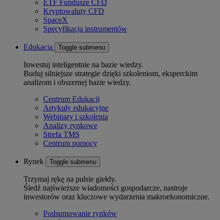
ETF Fundusze CFD
Kryptowaluty CFD
SpaceX
Specyfikacja instrumentów
Edukacja
Toggle submenu
Inwestuj inteligentnie na bazie wiedzy.
Buduj silniejsze strategie dzięki szkoleniom, eksperckim
analizom i obszernej bazie wiedzy.
Centrum Edukacji
Artykuły edukacyjne
Webinary i szkolenia
Analizy rynkowe
Strefa TMS
Centrum pomocy
Rynek
Toggle submenu
Trzymaj rękę na pulsie giełdy.
Śledź najświeższe wiadomości gospodarcze, nastroje
inwestorów oraz kluczowe wydarzenia makroekonomiczne.
Podsumowanie rynków