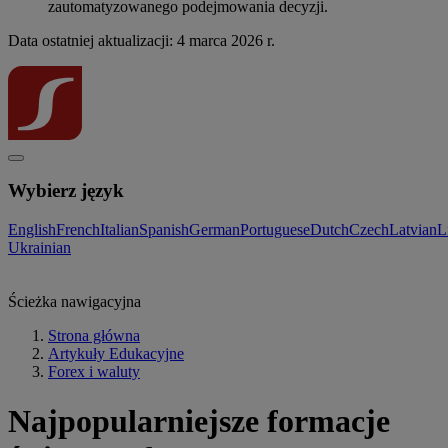
zautomatyzowanego podejmowania decyzji.
Data ostatniej aktualizacji: 4 marca 2026 r.
Wybierz język
English
French
Italian
Spanish
German
Portuguese
Dutch
Czech
Latvian
L
Ukrainian
Ścieżka nawigacyjna
Strona główna
Artykuły Edukacyjne
Forex i waluty
Najpopularniejsze formacje