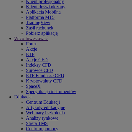
Klient profesjonalny
Klient doświadczony
Aplikacja Mobilna
Platforma MT5
TradingView
Zasil rachunek
Pobierz aplikację
W co Inwestować
Forex
Akcje
ETF
Akcje CFD
Indeksy CFD
Surowce CFD
ETF Fundusze CFD
Kryptowaluty CFD
SpaceX
Specyfikacja instrumentów
Edukacja
Centrum Edukacji
Artykuły edukacyjne
Webinary i szkolenia
Analizy rynkowe
Strefa TMS
Centrum pomocy