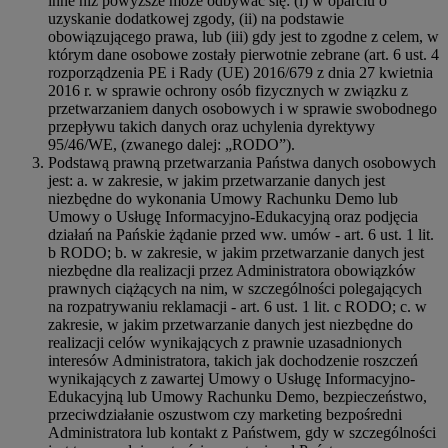
inne niż powyższe może odbywać się: (i) w oparciu o
uzyskanie dodatkowej zgody, (ii) na podstawie
obowiązującego prawa, lub (iii) gdy jest to zgodne z celem, w
którym dane osobowe zostały pierwotnie zebrane (art. 6 ust. 4
rozporządzenia PE i Rady (UE) 2016/679 z dnia 27 kwietnia
2016 r. w sprawie ochrony osób fizycznych w związku z
przetwarzaniem danych osobowych i w sprawie swobodnego
przepływu takich danych oraz uchylenia dyrektywy
95/46/WE, (zwanego dalej: „RODO”).
Podstawą prawną przetwarzania Państwa danych osobowych
jest: a. w zakresie, w jakim przetwarzanie danych jest
niezbędne do wykonania Umowy Rachunku Demo lub
Umowy o Usługę Informacyjno-Edukacyjną oraz podjęcia
działań na Pańskie żądanie przed ww. umów - art. 6 ust. 1 lit.
b RODO; b. w zakresie, w jakim przetwarzanie danych jest
niezbędne dla realizacji przez Administratora obowiązków
prawnych ciążących na nim, w szczególności polegających
na rozpatrywaniu reklamacji - art. 6 ust. 1 lit. c RODO; c. w
zakresie, w jakim przetwarzanie danych jest niezbędne do
realizacji celów wynikających z prawnie uzasadnionych
interesów Administratora, takich jak dochodzenie roszczeń
wynikających z zawartej Umowy o Usługę Informacyjno-
Edukacyjną lub Umowy Rachunku Demo, bezpieczeństwo,
przeciwdziałanie oszustwom czy marketing bezpośredni
Administratora lub kontakt z Państwem, gdy w szczególności