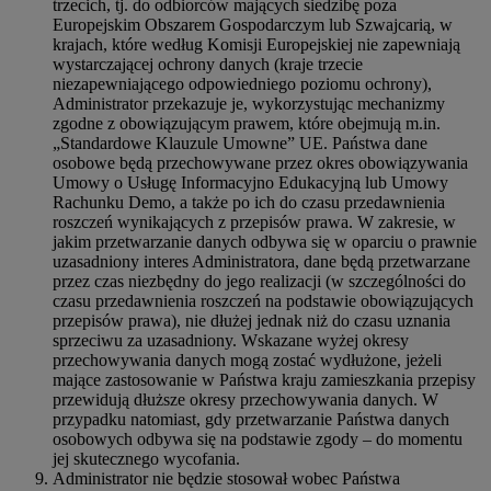
trzecich, tj. do odbiorców mających siedzibę poza
Europejskim Obszarem Gospodarczym lub Szwajcarią, w
krajach, które według Komisji Europejskiej nie zapewniają
wystarczającej ochrony danych (kraje trzecie
niezapewniającego odpowiedniego poziomu ochrony),
Administrator przekazuje je, wykorzystując mechanizmy
zgodne z obowiązującym prawem, które obejmują m.in.
„Standardowe Klauzule Umowne” UE. Państwa dane
osobowe będą przechowywane przez okres obowiązywania
Umowy o Usługę Informacyjno Edukacyjną lub Umowy
Rachunku Demo, a także po ich do czasu przedawnienia
roszczeń wynikających z przepisów prawa. W zakresie, w
jakim przetwarzanie danych odbywa się w oparciu o prawnie
uzasadniony interes Administratora, dane będą przetwarzane
przez czas niezbędny do jego realizacji (w szczególności do
czasu przedawnienia roszczeń na podstawie obowiązujących
przepisów prawa), nie dłużej jednak niż do czasu uznania
sprzeciwu za uzasadniony. Wskazane wyżej okresy
przechowywania danych mogą zostać wydłużone, jeżeli
mające zastosowanie w Państwa kraju zamieszkania przepisy
przewidują dłuższe okresy przechowywania danych. W
przypadku natomiast, gdy przetwarzanie Państwa danych
osobowych odbywa się na podstawie zgody – do momentu
jej skutecznego wycofania.
Administrator nie będzie stosował wobec Państwa