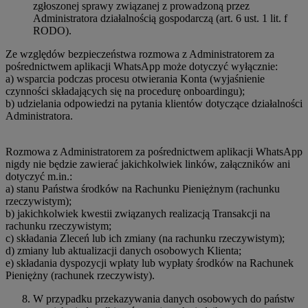
zgłoszonej sprawy związanej z prowadzoną przez
Administratora działalnością gospodarczą (art. 6 ust. 1 lit. f
RODO).
Ze względów bezpieczeństwa rozmowa z Administratorem za
pośrednictwem aplikacji WhatsApp może dotyczyć wyłącznie:
a) wsparcia podczas procesu otwierania Konta (wyjaśnienie
czynności składających się na procedurę onboardingu);
b) udzielania odpowiedzi na pytania klientów dotyczące działalności
Administratora.
Rozmowa z Administratorem za pośrednictwem aplikacji WhatsApp
nigdy nie będzie zawierać jakichkolwiek linków, załączników ani
dotyczyć m.in.:
a) stanu Państwa środków na Rachunku Pieniężnym (rachunku
rzeczywistym);
b) jakichkolwiek kwestii związanych realizacją Transakcji na
rachunku rzeczywistym;
c) składania Zleceń lub ich zmiany (na rachunku rzeczywistym);
d) zmiany lub aktualizacji danych osobowych Klienta;
e) składania dyspozycji wpłaty lub wypłaty środków na Rachunek
Pieniężny (rachunek rzeczywisty).
W przypadku przekazywania danych osobowych do państw