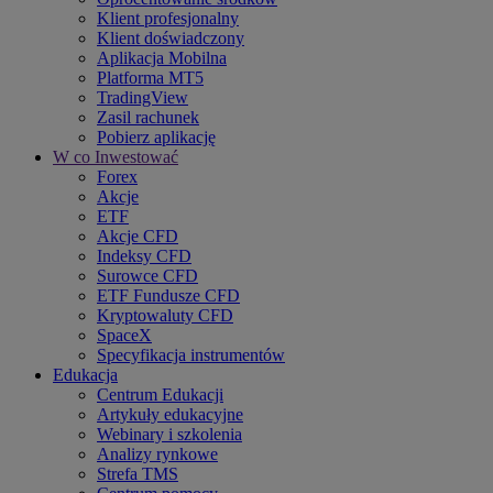
Klient profesjonalny
Klient doświadczony
Aplikacja Mobilna
Platforma MT5
TradingView
Zasil rachunek
Pobierz aplikację
W co Inwestować
Forex
Akcje
ETF
Akcje CFD
Indeksy CFD
Surowce CFD
ETF Fundusze CFD
Kryptowaluty CFD
SpaceX
Specyfikacja instrumentów
Edukacja
Centrum Edukacji
Artykuły edukacyjne
Webinary i szkolenia
Analizy rynkowe
Strefa TMS