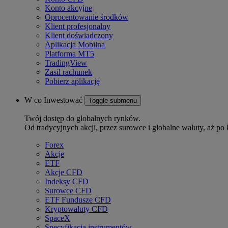
Konto akcyjne
Oprocentowanie środków
Klient profesjonalny
Klient doświadczony
Aplikacja Mobilna
Platforma MT5
TradingView
Zasil rachunek
Pobierz aplikację
W co Inwestować
Toggle submenu
Twój dostęp do globalnych rynków.
Od tradycyjnych akcji, przez surowce i globalne waluty, aż po 
Forex
Akcje
ETF
Akcje CFD
Indeksy CFD
Surowce CFD
ETF Fundusze CFD
Kryptowaluty CFD
SpaceX
Specyfikacja instrumentów