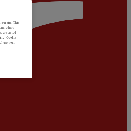
 our site. This
and others.
s are stored
sing ‘Cookie
e) use your