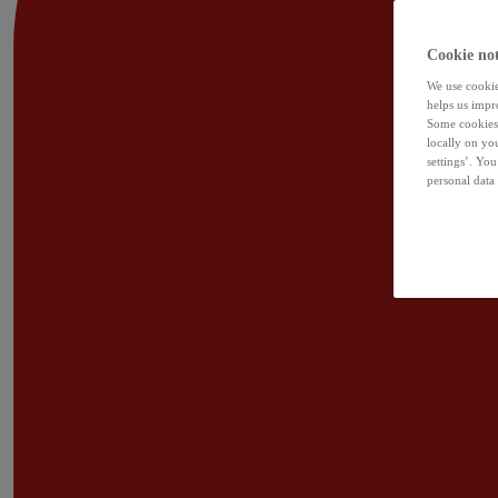
Cookie not
We use cookies
helps us impr
Some cookies 
locally on yo
settings’. Yo
personal data