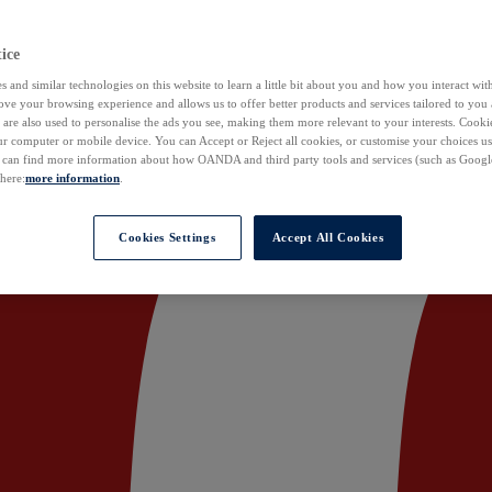
ice
 and similar technologies on this website to learn a little bit about you and how you interact with
ove your browsing experience and allows us to offer better products and services tailored to you 
are also used to personalise the ads you see, making them more relevant to your interests. Cookie
ur computer or mobile device. You can Accept or Reject all cookies, or customise your choices u
u can find more information about how OANDA and third party tools and services (such as Googl
 here:
more information
.
Cookies Settings
Accept All Cookies