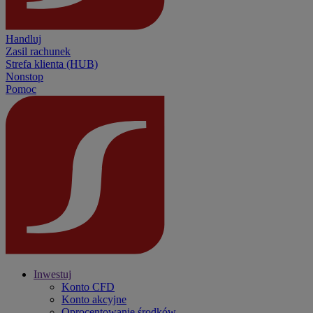
Handluj
Zasil rachunek
Strefa klienta (HUB)
Nonstop
Pomoc
Inwestuj
Konto CFD
Konto akcyjne
Oprocentowanie środków