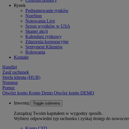
Centrum pomocy
Rynek
Podsumowanie rynków
NonStop
Notowania Live
Sezon wyników w USA
Skaner akcji
Kalendarz rynkowy
Zdarzenia korporacyjne
Sentyment Klientów
Rolowania
Kontakt
Handluj
Zasil rachunek
Strefa klienta (HUB)
Nonstop
Pomoc
Otwórz konto
Konto
Demo
Otwórz konto DEMO
Inwestuj
Toggle submenu
Zarządzaj Twoim kapitałem w wygodny sposób.
Wybierz odpowiedni typ rachunku i zyskaj dostęp do nowocze
Konto CFD