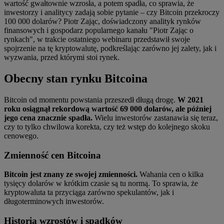
wartość gwałtownie wzrosła, a potem spadła, co sprawia, że
inwestorzy i analitycy zadają sobie pytanie – czy Bitcoin przekroczy
100 000 dolarów? Piotr Zając, doświadczony analityk rynków
finansowych i gospodarz popularnego kanału "Piotr Zając o
rynkach", w trakcie ostatniego webinaru przedstawił swoje
spojrzenie na tę kryptowalutę, podkreślając zarówno jej zalety, jak i
wyzwania, przed którymi stoi rynek.
Obecny stan rynku Bitcoina
Bitcoin od momentu powstania przeszedł długą drogę.
W 2021
roku osiągnął rekordową wartość 69 000 dolarów, ale później
jego cena znacznie spadła.
Wielu inwestorów zastanawia się teraz,
czy to tylko chwilowa korekta, czy też wstęp do kolejnego skoku
cenowego.
Zmienność cen Bitcoina
Bitcoin jest znany ze swojej zmienności.
Wahania cen o kilka
tysięcy dolarów w krótkim czasie są tu normą. To sprawia, że
kryptowaluta ta przyciąga zarówno spekulantów, jak i
długoterminowych inwestorów.
Historia wzrostów i spadków