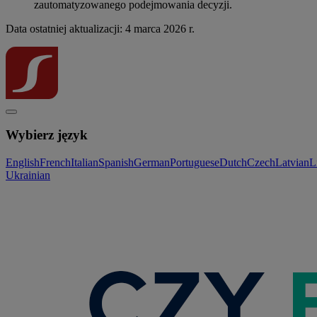
zautomatyzowanego podejmowania decyzji.
Data ostatniej aktualizacji: 4 marca 2026 r.
Wybierz język
English
French
Italian
Spanish
German
Portuguese
Dutch
Czech
Latvian
L
Ukrainian