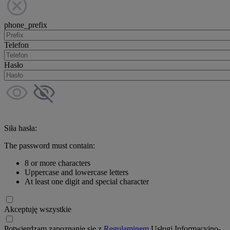
phone_prefix
Telefon
Hasło
Siła hasła:
The password must contain:
8 or more characters
Uppercase and lowercase letters
At least one digit and special character
Akceptuję wszystkie
Potwierdzam zapoznanie się z
Regulaminem
Usługi Informacyjno-