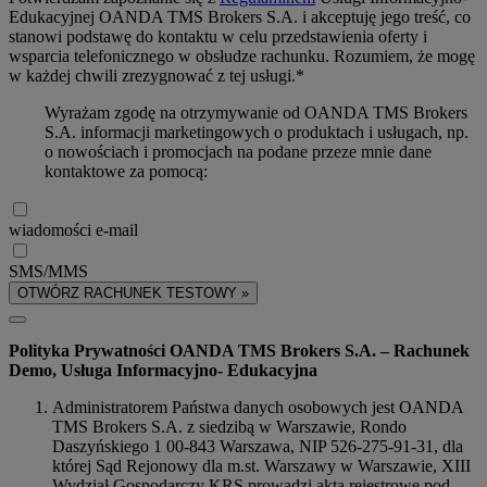
Edukacyjnej OANDA TMS Brokers S.A. i akceptuję jego treść, co
stanowi podstawę do kontaktu w celu przedstawienia oferty i
wsparcia telefonicznego w obsłudze rachunku. Rozumiem, że mogę
w każdej chwili zrezygnować z tej usługi.*
Wyrażam zgodę na otrzymywanie od OANDA TMS Brokers
S.A. informacji marketingowych o produktach i usługach, np.
o nowościach i promocjach na podane przeze mnie dane
kontaktowe za pomocą:
wiadomości e-mail
SMS/MMS
OTWÓRZ RACHUNEK TESTOWY »
Polityka Prywatności OANDA TMS Brokers S.A. – Rachunek
Demo, Usługa Informacyjno- Edukacyjna
Administratorem Państwa danych osobowych jest OANDA
TMS Brokers S.A. z siedzibą w Warszawie, Rondo
Daszyńskiego 1 00-843 Warszawa, NIP 526-275-91-31, dla
której Sąd Rejonowy dla m.st. Warszawy w Warszawie, XIII
Wydział Gospodarczy KRS prowadzi akta rejestrowe pod