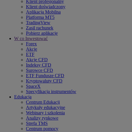
Klient profesjonalny
Klient doświadczony
Aplikacja Mobilna
Platforma MT5
TradingView
Zasil rachunek
Pobierz aplikację
W co Inwestować
Forex
Akcje
ETF
Akcje CFD
Indeksy CFD
Surowce CFD
ETF Fundusze CFD
Kryptowaluty CFD
SpaceX
Specyfikacja instrumentów
Edukacja
Centrum Edukacji
Artykuły edukacyjne
Webinary i szkolenia
Analizy rynkowe
Strefa TMS
Centrum pomocy