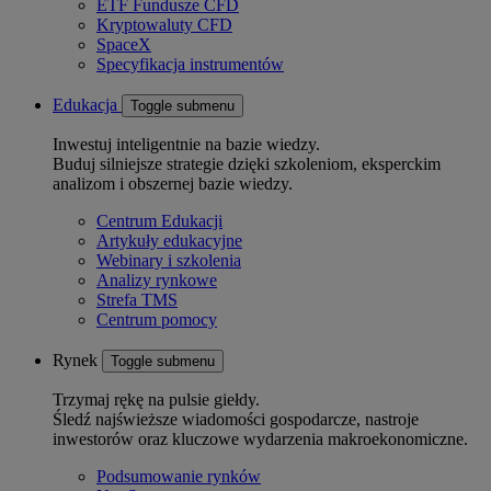
ETF Fundusze CFD
Kryptowaluty CFD
SpaceX
Specyfikacja instrumentów
Edukacja
Toggle submenu
Inwestuj inteligentnie na bazie wiedzy.
Buduj silniejsze strategie dzięki szkoleniom, eksperckim
analizom i obszernej bazie wiedzy.
Centrum Edukacji
Artykuły edukacyjne
Webinary i szkolenia
Analizy rynkowe
Strefa TMS
Centrum pomocy
Rynek
Toggle submenu
Trzymaj rękę na pulsie giełdy.
Śledź najświeższe wiadomości gospodarcze, nastroje
inwestorów oraz kluczowe wydarzenia makroekonomiczne.
Podsumowanie rynków