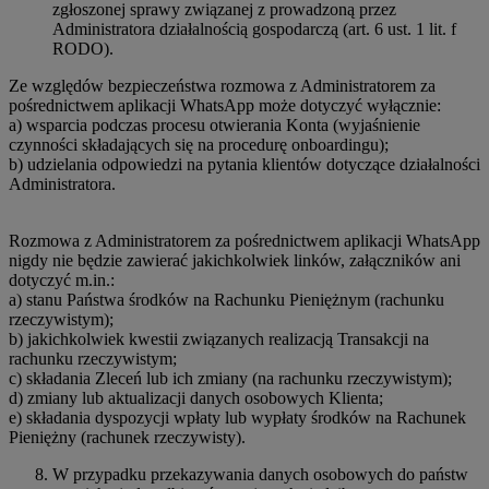
zgłoszonej sprawy związanej z prowadzoną przez
Administratora działalnością gospodarczą (art. 6 ust. 1 lit. f
RODO).
Ze względów bezpieczeństwa rozmowa z Administratorem za
pośrednictwem aplikacji WhatsApp może dotyczyć wyłącznie:
a) wsparcia podczas procesu otwierania Konta (wyjaśnienie
czynności składających się na procedurę onboardingu);
b) udzielania odpowiedzi na pytania klientów dotyczące działalności
Administratora.
Rozmowa z Administratorem za pośrednictwem aplikacji WhatsApp
nigdy nie będzie zawierać jakichkolwiek linków, załączników ani
dotyczyć m.in.:
a) stanu Państwa środków na Rachunku Pieniężnym (rachunku
rzeczywistym);
b) jakichkolwiek kwestii związanych realizacją Transakcji na
rachunku rzeczywistym;
c) składania Zleceń lub ich zmiany (na rachunku rzeczywistym);
d) zmiany lub aktualizacji danych osobowych Klienta;
e) składania dyspozycji wpłaty lub wypłaty środków na Rachunek
Pieniężny (rachunek rzeczywisty).
W przypadku przekazywania danych osobowych do państw