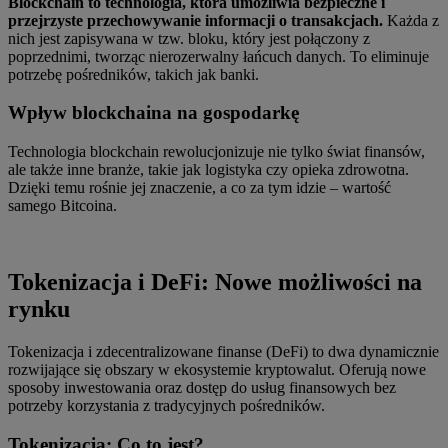
Blockchain to technologia, która umożliwia bezpieczne i
przejrzyste przechowywanie informacji o transakcjach.
Każda z
nich jest zapisywana w tzw. bloku, który jest połączony z
poprzednimi, tworząc nierozerwalny łańcuch danych. To eliminuje
potrzebę pośredników, takich jak banki.
Wpływ blockchaina na gospodarkę
Technologia blockchain rewolucjonizuje nie tylko świat finansów,
ale także inne branże, takie jak logistyka czy opieka zdrowotna.
Dzięki temu rośnie jej znaczenie, a co za tym idzie – wartość
samego Bitcoina.
Tokenizacja i DeFi: Nowe możliwości na
rynku
Tokenizacja i zdecentralizowane finanse (DeFi) to dwa dynamicznie
rozwijające się obszary w ekosystemie kryptowalut. Oferują nowe
sposoby inwestowania oraz dostęp do usług finansowych bez
potrzeby korzystania z tradycyjnych pośredników.
Tokenizacja: Co to jest?