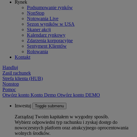
Rynek
Podsumowanie rynków
NonStop
Notowania Live
Sezon wyników w USA
Skaner akcji
Kalendarz rynkowy
Zdarzenia korporacyjne
Sentyment Klientów
Rolowania
Kontakt
Handluj
Zasil rachunek
Strefa klienta (HUB)
Nonstop
Pomoc
Otwórz konto
Konto
Demo
Otwórz konto DEMO
Inwestuj
Toggle submenu
Zarządzaj Twoim kapitałem w wygodny sposób.
Wybierz odpowiedni typ rachunku i zyskaj dostęp do
nowoczesnych platform oraz atrakcyjnego oprocentowania
wolnych środków.