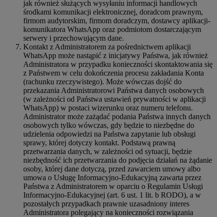
jak również służących wysyłaniu informacji handlowych
środkami komunikacji elektronicznej, doradcom prawnym,
firmom audytorskim, firmom doradczym, dostawcy aplikacji-
komunikatora WhatsApp oraz podmiotom dostarczającym
serwery i przechowującym dane.
Kontakt z Administratorem za pośrednictwem aplikacji
WhatsApp może nastąpić z inicjatywy Państwa, jak również
Administratora w przypadku konieczności skontaktowania się
z Państwem w celu dokończenia procesu zakładania Konta
(rachunku rzeczywistego). Może wówczas dojść do
przekazania Administratorowi Państwa danych osobowych
(w zależności od Państwa ustawień prywatności w aplikacji
WhatsApp) w postaci wizerunku oraz numeru telefonu.
Administrator może zażądać podania Państwa innych danych
osobowych tylko wówczas, gdy będzie to niezbędne do
udzielenia odpowiedzi na Państwa zapytanie lub obsługi
sprawy, której dotyczy kontakt. Podstawą prawną
przetwarzania danych, w zależności od sytuacji, będzie
niezbędność ich przetwarzania do podjęcia działań na żądanie
osoby, której dane dotyczą, przed zawarciem umowy albo
umowa o Usługę Informacyjno-Edukacyjną zawarta przez
Państwa z Administratorem w oparciu o Regulamin Usługi
Informacyjno-Edukacyjnej (art. 6 ust. 1 lit. b RODO), a w
pozostałych przypadkach prawnie uzasadniony interes
Administratora polegający na konieczności rozwiązania