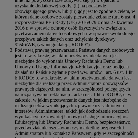
inne niż powyższe może odbywać się: (i) w oparciu o
uzyskanie dodatkowej zgody, (ii) na podstawie
obowiązującego prawa, lub (iii) gdy jest to zgodne z celem, w
którym dane osobowe zostały pierwotnie zebrane (art. 6 ust. 4
rozporządzenia PE i Rady (UE) 2016/679 z dnia 27 kwietnia
2016 r. w sprawie ochrony osób fizycznych w związku z
przetwarzaniem danych osobowych i w sprawie swobodnego
przepływu takich danych oraz uchylenia dyrektywy
95/46/WE, (zwanego dalej: „RODO”).
Podstawą prawną przetwarzania Państwa danych osobowych
jest: a. w zakresie, w jakim przetwarzanie danych jest
niezbędne do wykonania Umowy Rachunku Demo lub
Umowy o Usługę Informacyjno-Edukacyjną oraz podjęcia
działań na Pańskie żądanie przed ww. umów - art. 6 ust. 1 lit.
b RODO; b. w zakresie, w jakim przetwarzanie danych jest
niezbędne dla realizacji przez Administratora obowiązków
prawnych ciążących na nim, w szczególności polegających
na rozpatrywaniu reklamacji - art. 6 ust. 1 lit. c RODO; c. w
zakresie, w jakim przetwarzanie danych jest niezbędne do
realizacji celów wynikających z prawnie uzasadnionych
interesów Administratora, takich jak dochodzenie roszczeń
wynikających z zawartej Umowy o Usługę Informacyjno-
Edukacyjną lub Umowy Rachunku Demo, bezpieczeństwo,
przeciwdziałanie oszustwom czy marketing bezpośredni
Administratora lub kontakt z Państwem, gdy w szczególności