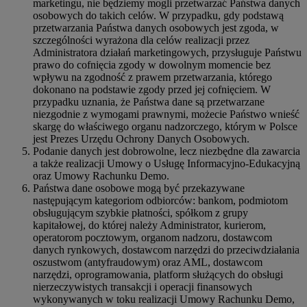
marketingu, nie będziemy mogli przetwarzać Państwa danych
osobowych do takich celów. W przypadku, gdy podstawą
przetwarzania Państwa danych osobowych jest zgoda, w
szczególności wyrażona dla celów realizacji przez
Administratora działań marketingowych, przysługuje Państwu
prawo do cofnięcia zgody w dowolnym momencie bez
wpływu na zgodność z prawem przetwarzania, którego
dokonano na podstawie zgody przed jej cofnięciem. W
przypadku uznania, że Państwa dane są przetwarzane
niezgodnie z wymogami prawnymi, możecie Państwo wnieść
skargę do właściwego organu nadzorczego, którym w Polsce
jest Prezes Urzędu Ochrony Danych Osobowych.
Podanie danych jest dobrowolne, lecz niezbędne dla zawarcia
a także realizacji Umowy o Usługę Informacyjno-Edukacyjną
oraz Umowy Rachunku Demo.
Państwa dane osobowe mogą być przekazywane
następującym kategoriom odbiorców: bankom, podmiotom
obsługującym szybkie płatności, spółkom z grupy
kapitałowej, do której należy Administrator, kurierom,
operatorom pocztowym, organom nadzoru, dostawcom
danych rynkowych, dostawcom narzędzi do przeciwdziałania
oszustwom (antyfraudowym) oraz AML, dostawcom
narzędzi, oprogramowania, platform służących do obsługi
nierzeczywistych transakcji i operacji finansowych
wykonywanych w toku realizacji Umowy Rachunku Demo,