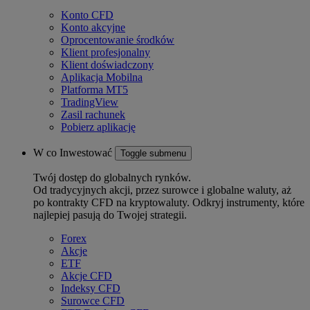
Konto CFD
Konto akcyjne
Oprocentowanie środków
Klient profesjonalny
Klient doświadczony
Aplikacja Mobilna
Platforma MT5
TradingView
Zasil rachunek
Pobierz aplikację
W co Inwestować
Toggle submenu
Twój dostęp do globalnych rynków.
Od tradycyjnych akcji, przez surowce i globalne waluty, aż
po kontrakty CFD na kryptowaluty. Odkryj instrumenty, które
najlepiej pasują do Twojej strategii.
Forex
Akcje
ETF
Akcje CFD
Indeksy CFD
Surowce CFD