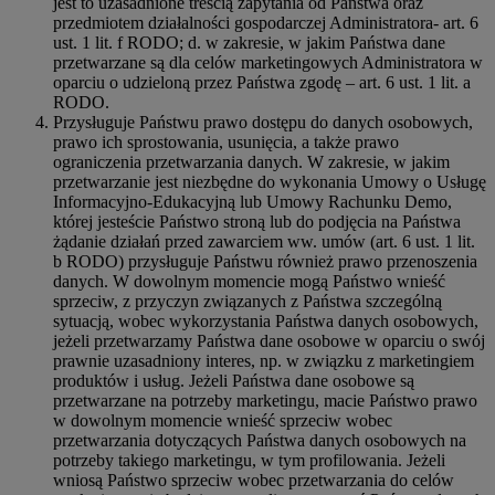
jest to uzasadnione treścią zapytania od Państwa oraz
przedmiotem działalności gospodarczej Administratora- art. 6
ust. 1 lit. f RODO; d. w zakresie, w jakim Państwa dane
przetwarzane są dla celów marketingowych Administratora w
oparciu o udzieloną przez Państwa zgodę – art. 6 ust. 1 lit. a
RODO.
Przysługuje Państwu prawo dostępu do danych osobowych,
prawo ich sprostowania, usunięcia, a także prawo
ograniczenia przetwarzania danych. W zakresie, w jakim
przetwarzanie jest niezbędne do wykonania Umowy o Usługę
Informacyjno-Edukacyjną lub Umowy Rachunku Demo,
której jesteście Państwo stroną lub do podjęcia na Państwa
żądanie działań przed zawarciem ww. umów (art. 6 ust. 1 lit.
b RODO) przysługuje Państwu również prawo przenoszenia
danych. W dowolnym momencie mogą Państwo wnieść
sprzeciw, z przyczyn związanych z Państwa szczególną
sytuacją, wobec wykorzystania Państwa danych osobowych,
jeżeli przetwarzamy Państwa dane osobowe w oparciu o swój
prawnie uzasadniony interes, np. w związku z marketingiem
produktów i usług. Jeżeli Państwa dane osobowe są
przetwarzane na potrzeby marketingu, macie Państwo prawo
w dowolnym momencie wnieść sprzeciw wobec
przetwarzania dotyczących Państwa danych osobowych na
potrzeby takiego marketingu, w tym profilowania. Jeżeli
wniosą Państwo sprzeciw wobec przetwarzania do celów