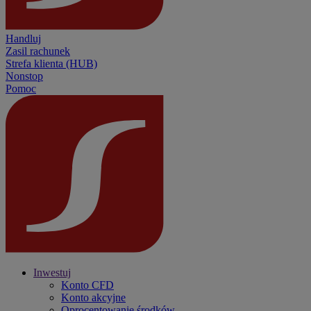
Handluj
Zasil rachunek
Strefa klienta (HUB)
Nonstop
Pomoc
Inwestuj
Konto CFD
Konto akcyjne
Oprocentowanie środków