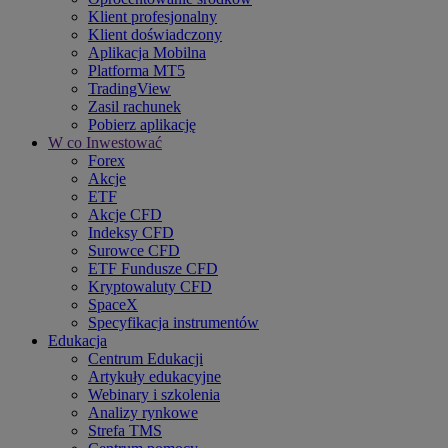
Klient profesjonalny
Klient doświadczony
Aplikacja Mobilna
Platforma MT5
TradingView
Zasil rachunek
Pobierz aplikację
W co Inwestować
Forex
Akcje
ETF
Akcje CFD
Indeksy CFD
Surowce CFD
ETF Fundusze CFD
Kryptowaluty CFD
SpaceX
Specyfikacja instrumentów
Edukacja
Centrum Edukacji
Artykuły edukacyjne
Webinary i szkolenia
Analizy rynkowe
Strefa TMS