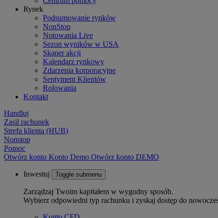
Centrum pomocy
Rynek
Podsumowanie rynków
NonStop
Notowania Live
Sezon wyników w USA
Skaner akcji
Kalendarz rynkowy
Zdarzenia korporacyjne
Sentyment Klientów
Rolowania
Kontakt
Handluj
Zasil rachunek
Strefa klienta (HUB)
Nonstop
Pomoc
Otwórz konto
Konto
Demo
Otwórz konto DEMO
Inwestuj
Toggle submenu
Zarządzaj Twoim kapitałem w wygodny sposób.
Wybierz odpowiedni typ rachunku i zyskaj dostęp do nowocze
Konto CFD