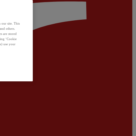
 our site. This
and others.
s are stored
sing ‘Cookie
e) use your