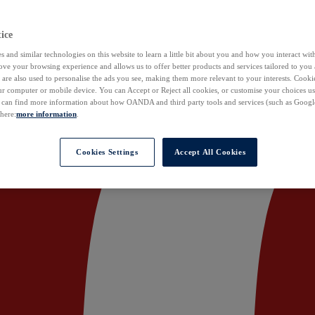
ice
 and similar technologies on this website to learn a little bit about you and how you interact with
ove your browsing experience and allows us to offer better products and services tailored to you 
are also used to personalise the ads you see, making them more relevant to your interests. Cookie
ur computer or mobile device. You can Accept or Reject all cookies, or customise your choices u
u can find more information about how OANDA and third party tools and services (such as Googl
 here:
more information
.
Cookies Settings
Accept All Cookies