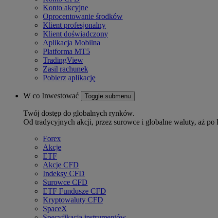
Konto akcyjne
Oprocentowanie środków
Klient profesjonalny
Klient doświadczony
Aplikacja Mobilna
Platforma MT5
TradingView
Zasil rachunek
Pobierz aplikację
W co Inwestować
Toggle submenu
Twój dostęp do globalnych rynków.
Od tradycyjnych akcji, przez surowce i globalne waluty, aż po 
Forex
Akcje
ETF
Akcje CFD
Indeksy CFD
Surowce CFD
ETF Fundusze CFD
Kryptowaluty CFD
SpaceX
Specyfikacja instrumentów