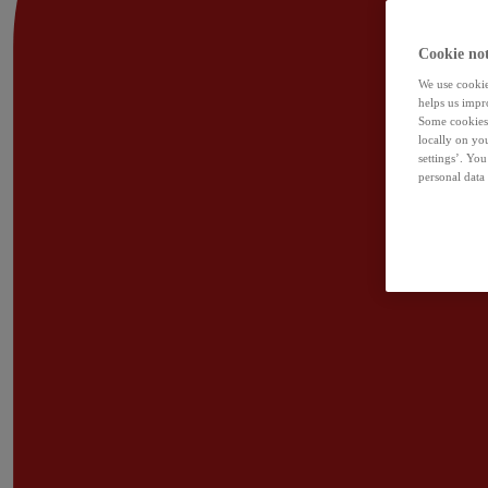
Cookie not
We use cookies
helps us impr
Some cookies 
locally on yo
settings’. Yo
personal data