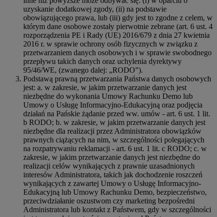
inne niż powyższe może odbywać się: (i) w oparciu o
uzyskanie dodatkowej zgody, (ii) na podstawie
obowiązującego prawa, lub (iii) gdy jest to zgodne z celem, w
którym dane osobowe zostały pierwotnie zebrane (art. 6 ust. 4
rozporządzenia PE i Rady (UE) 2016/679 z dnia 27 kwietnia
2016 r. w sprawie ochrony osób fizycznych w związku z
przetwarzaniem danych osobowych i w sprawie swobodnego
przepływu takich danych oraz uchylenia dyrektywy
95/46/WE, (zwanego dalej: „RODO”).
Podstawą prawną przetwarzania Państwa danych osobowych
jest: a. w zakresie, w jakim przetwarzanie danych jest
niezbędne do wykonania Umowy Rachunku Demo lub
Umowy o Usługę Informacyjno-Edukacyjną oraz podjęcia
działań na Pańskie żądanie przed ww. umów - art. 6 ust. 1 lit.
b RODO; b. w zakresie, w jakim przetwarzanie danych jest
niezbędne dla realizacji przez Administratora obowiązków
prawnych ciążących na nim, w szczególności polegających
na rozpatrywaniu reklamacji - art. 6 ust. 1 lit. c RODO; c. w
zakresie, w jakim przetwarzanie danych jest niezbędne do
realizacji celów wynikających z prawnie uzasadnionych
interesów Administratora, takich jak dochodzenie roszczeń
wynikających z zawartej Umowy o Usługę Informacyjno-
Edukacyjną lub Umowy Rachunku Demo, bezpieczeństwo,
przeciwdziałanie oszustwom czy marketing bezpośredni
Administratora lub kontakt z Państwem, gdy w szczególności