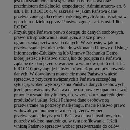
jest to uzasadnione treścią zapytania od Państwa oraz
przedmiotem działalności gospodarczej Administratora- art. 6
ust. 1 lit. f RODO; d. w zakresie, w jakim Państwa dane
przetwarzane są dla celów marketingowych Administratora w
oparciu o udzieloną przez Państwa zgodę – art. 6 ust. 1 lit. a
RODO.
Przysługuje Państwu prawo dostępu do danych osobowych,
prawo ich sprostowania, usunięcia, a także prawo
ograniczenia przetwarzania danych. W zakresie, w jakim
przetwarzanie jest niezbędne do wykonania Umowy o Usługę
Informacyjno-Edukacyjną lub Umowy Rachunku Demo,
której jesteście Państwo stroną lub do podjęcia na Państwa
żądanie działań przed zawarciem ww. umów (art. 6 ust. 1 lit.
b RODO) przysługuje Państwu również prawo przenoszenia
danych. W dowolnym momencie mogą Państwo wnieść
sprzeciw, z przyczyn związanych z Państwa szczególną
sytuacją, wobec wykorzystania Państwa danych osobowych,
jeżeli przetwarzamy Państwa dane osobowe w oparciu o swój
prawnie uzasadniony interes, np. w związku z marketingiem
produktów i usług. Jeżeli Państwa dane osobowe są
przetwarzane na potrzeby marketingu, macie Państwo prawo
w dowolnym momencie wnieść sprzeciw wobec
przetwarzania dotyczących Państwa danych osobowych na
potrzeby takiego marketingu, w tym profilowania. Jeżeli
wniosą Państwo sprzeciw wobec przetwarzania do celów