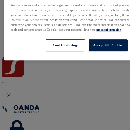
NonStop
We use cookies and similar technologies on this website to learn a little bit about you an
Notowania Live
site. This helps us improve your browsing experience and allows us to offer better produc
Sezon wyników w USA
you and others. Some cookies are also used to personalise the ads you see, making them
Skaner akcji
interests. Cookies are stored locally on your computer or mobile device. You can Accept o
Kalendarz rynkowy
customise your choices using ‘Cookie settings’. You can find more information about 
Zdarzenia korporacyjne
tools and services (such as Google) use your personal data here:
more information
.
Sentyment Klientów
Rolowania
Cookies Settings
Accept All Cookies
Kontakt