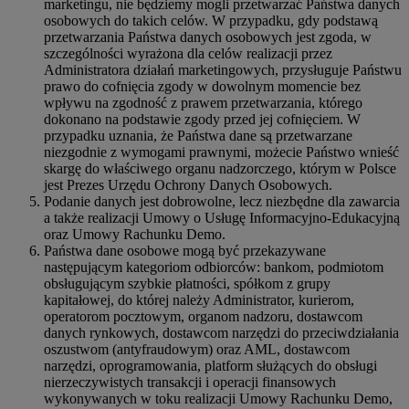
marketingu, nie będziemy mogli przetwarzać Państwa danych
osobowych do takich celów. W przypadku, gdy podstawą
przetwarzania Państwa danych osobowych jest zgoda, w
szczególności wyrażona dla celów realizacji przez
Administratora działań marketingowych, przysługuje Państwu
prawo do cofnięcia zgody w dowolnym momencie bez
wpływu na zgodność z prawem przetwarzania, którego
dokonano na podstawie zgody przed jej cofnięciem. W
przypadku uznania, że Państwa dane są przetwarzane
niezgodnie z wymogami prawnymi, możecie Państwo wnieść
skargę do właściwego organu nadzorczego, którym w Polsce
jest Prezes Urzędu Ochrony Danych Osobowych.
Podanie danych jest dobrowolne, lecz niezbędne dla zawarcia
a także realizacji Umowy o Usługę Informacyjno-Edukacyjną
oraz Umowy Rachunku Demo.
Państwa dane osobowe mogą być przekazywane
następującym kategoriom odbiorców: bankom, podmiotom
obsługującym szybkie płatności, spółkom z grupy
kapitałowej, do której należy Administrator, kurierom,
operatorom pocztowym, organom nadzoru, dostawcom
danych rynkowych, dostawcom narzędzi do przeciwdziałania
oszustwom (antyfraudowym) oraz AML, dostawcom
narzędzi, oprogramowania, platform służących do obsługi
nierzeczywistych transakcji i operacji finansowych
wykonywanych w toku realizacji Umowy Rachunku Demo,