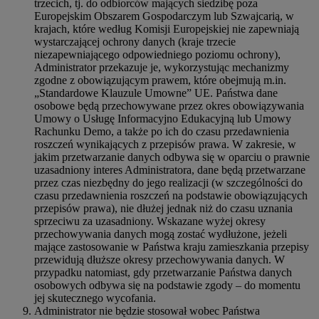
trzecich, tj. do odbiorców mających siedzibę poza
Europejskim Obszarem Gospodarczym lub Szwajcarią, w
krajach, które według Komisji Europejskiej nie zapewniają
wystarczającej ochrony danych (kraje trzecie
niezapewniającego odpowiedniego poziomu ochrony),
Administrator przekazuje je, wykorzystując mechanizmy
zgodne z obowiązującym prawem, które obejmują m.in.
„Standardowe Klauzule Umowne” UE. Państwa dane
osobowe będą przechowywane przez okres obowiązywania
Umowy o Usługę Informacyjno Edukacyjną lub Umowy
Rachunku Demo, a także po ich do czasu przedawnienia
roszczeń wynikających z przepisów prawa. W zakresie, w
jakim przetwarzanie danych odbywa się w oparciu o prawnie
uzasadniony interes Administratora, dane będą przetwarzane
przez czas niezbędny do jego realizacji (w szczególności do
czasu przedawnienia roszczeń na podstawie obowiązujących
przepisów prawa), nie dłużej jednak niż do czasu uznania
sprzeciwu za uzasadniony. Wskazane wyżej okresy
przechowywania danych mogą zostać wydłużone, jeżeli
mające zastosowanie w Państwa kraju zamieszkania przepisy
przewidują dłuższe okresy przechowywania danych. W
przypadku natomiast, gdy przetwarzanie Państwa danych
osobowych odbywa się na podstawie zgody – do momentu
jej skutecznego wycofania.
Administrator nie będzie stosował wobec Państwa