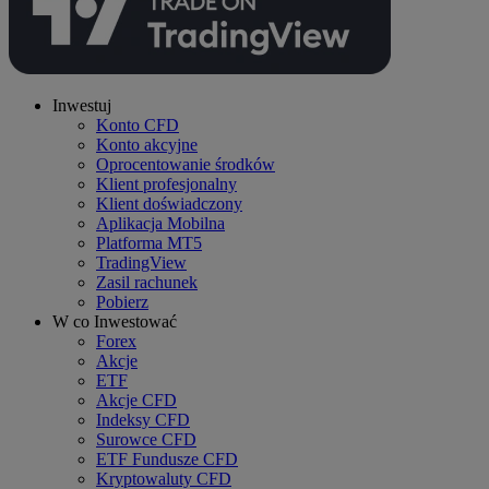
Inwestuj
Konto CFD
Konto akcyjne
Oprocentowanie środków
Klient profesjonalny
Klient doświadczony
Aplikacja Mobilna
Platforma MT5
TradingView
Zasil rachunek
Pobierz
W co Inwestować
Forex
Akcje
ETF
Akcje CFD
Indeksy CFD
Surowce CFD
ETF Fundusze CFD
Kryptowaluty CFD