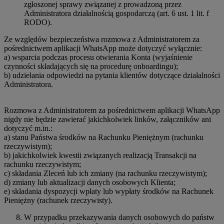
zgłoszonej sprawy związanej z prowadzoną przez
Administratora działalnością gospodarczą (art. 6 ust. 1 lit. f
RODO).
Ze względów bezpieczeństwa rozmowa z Administratorem za
pośrednictwem aplikacji WhatsApp może dotyczyć wyłącznie:
a) wsparcia podczas procesu otwierania Konta (wyjaśnienie
czynności składających się na procedurę onboardingu);
b) udzielania odpowiedzi na pytania klientów dotyczące działalności
Administratora.
Rozmowa z Administratorem za pośrednictwem aplikacji WhatsApp
nigdy nie będzie zawierać jakichkolwiek linków, załączników ani
dotyczyć m.in.:
a) stanu Państwa środków na Rachunku Pieniężnym (rachunku
rzeczywistym);
b) jakichkolwiek kwestii związanych realizacją Transakcji na
rachunku rzeczywistym;
c) składania Zleceń lub ich zmiany (na rachunku rzeczywistym);
d) zmiany lub aktualizacji danych osobowych Klienta;
e) składania dyspozycji wpłaty lub wypłaty środków na Rachunek
Pieniężny (rachunek rzeczywisty).
W przypadku przekazywania danych osobowych do państw