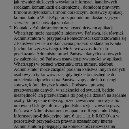
jak również służących wysyłaniu informacji handlowych
środkami komunikacji elektronicznej, doradcom prawnym,
firmom audytorskim, firmom doradczym, dostawcy aplikacji-
komunikatora WhatsApp oraz podmiotom dostarczającym
serwery i przechowującym dane.
Kontakt z Administratorem za pośrednictwem aplikacji
WhatsApp może nastąpić z inicjatywy Państwa, jak również
Administratora w przypadku konieczności skontaktowania się
z Państwem w celu dokończenia procesu zakładania Konta
(rachunku rzeczywistego). Może wówczas dojść do
przekazania Administratorowi Państwa danych osobowych
(w zależności od Państwa ustawień prywatności w aplikacji
WhatsApp) w postaci wizerunku oraz numeru telefonu.
Administrator może zażądać podania Państwa innych danych
osobowych tylko wówczas, gdy będzie to niezbędne do
udzielenia odpowiedzi na Państwa zapytanie lub obsługi
sprawy, której dotyczy kontakt. Podstawą prawną
przetwarzania danych, w zależności od sytuacji, będzie
niezbędność ich przetwarzania do podjęcia działań na żądanie
osoby, której dane dotyczą, przed zawarciem umowy albo
umowa o Usługę Informacyjno-Edukacyjną zawarta przez
Państwa z Administratorem w oparciu o Regulamin Usługi
Informacyjno-Edukacyjnej (art. 6 ust. 1 lit. b RODO), a w
pozostałych przypadkach prawnie uzasadniony interes
Administratora polegający na konieczności rozwiązania