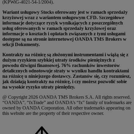
(KPWiG-4021-54-1/2004).
Wariant usługowy Stocks oferowany jest w ramach sprzedaży
krzyżowej wraz z wariantem usługowym CFD. Szczegółowe
informacje dotyczące ryzyk wynikających z poszczególnych
usług oferowanych w ramach sprzedaży krzyżowej oraz
informacje o kosztach i opłatach związanych z tymi usługami
dostępne są na stronie internetowej OANDA TMS Brokers w
sekcji Dokumenty.
Kontrakty na różnicę są złożonymi instrumentami i wiążą się z
dużym ryzykiem szybkiej utraty środków pieniężnych z
powodu dźwigni finansowej. 76% rachunków inwestorów
detalicznych odnotowuje straty w wyniku handlu kontraktami
na różnicę u niniejszego dostawcy. Zastanów się, czy rozumiesz,
jak działają kontrakty na różnicę, i czy możesz pozwolić sobie
na wysokie ryzyko utraty pieniędzy.
@ Copyright 2026 OANDA TMS Brokers S.A. All rights reserved.
“OANDA”, “fxTrade” and OANDA’s “fx” family of trademarks are
owned by OANDA Corporation. All other trademarks appearing on
this website are the property of their respective owner.