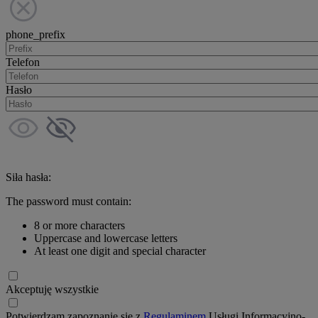
phone_prefix
Telefon
Hasło
Siła hasła:
The password must contain:
8 or more characters
Uppercase and lowercase letters
At least one digit and special character
Akceptuję wszystkie
Potwierdzam zapoznanie się z
Regulaminem
Usługi Informacyjno-