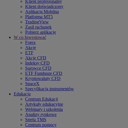
Klient profesjonalny
Klient doświadczony
Aplikacja Mobilna
Platforma MT5
TradingView
Zasil rachunek
Pobierz aplikację
W co Inwestować
Forex
Akcje
ETF
Akcje CFD
Indeksy CFD
Surowce CFD
ETF Fundusze CFD
Kryptowaluty CFD
SpaceX
Specyfikacja instrumentów
Edukacja
Centrum Edukacji
Artykuły edukacyjne
Webinary i szkolenia
Analizy rynkowe
Strefa TMS
Centrum pomocy