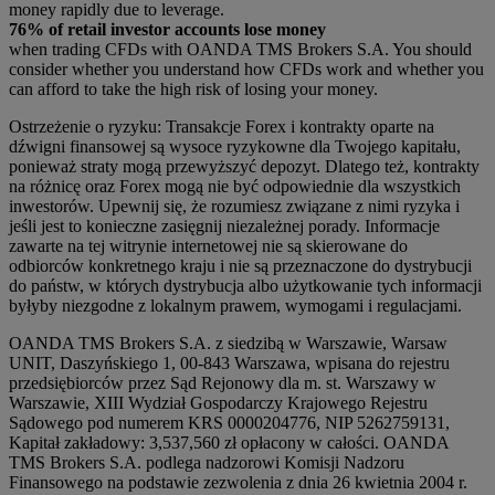
money rapidly due to leverage.
76% of retail investor accounts lose money
when trading CFDs with OANDA TMS Brokers S.A. You should
consider whether you understand how CFDs work and whether you
can afford to take the high risk of losing your money.
Ostrzeżenie o ryzyku: Transakcje Forex i kontrakty oparte na
dźwigni finansowej są wysoce ryzykowne dla Twojego kapitału,
ponieważ straty mogą przewyższyć depozyt. Dlatego też, kontrakty
na różnicę oraz Forex mogą nie być odpowiednie dla wszystkich
inwestorów. Upewnij się, że rozumiesz związane z nimi ryzyka i
jeśli jest to konieczne zasięgnij niezależnej porady. Informacje
zawarte na tej witrynie internetowej nie są skierowane do
odbiorców konkretnego kraju i nie są przeznaczone do dystrybucji
do państw, w których dystrybucja albo użytkowanie tych informacji
byłyby niezgodne z lokalnym prawem, wymogami i regulacjami.
OANDA TMS Brokers S.A. z siedzibą w Warszawie, Warsaw
UNIT, Daszyńskiego 1, 00-843 Warszawa, wpisana do rejestru
przedsiębiorców przez Sąd Rejonowy dla m. st. Warszawy w
Warszawie, XIII Wydział Gospodarczy Krajowego Rejestru
Sądowego pod numerem KRS 0000204776, NIP 5262759131,
Kapitał zakładowy: 3,537,560 zł opłacony w całości. OANDA
TMS Brokers S.A. podlega nadzorowi Komisji Nadzoru
Finansowego na podstawie zezwolenia z dnia 26 kwietnia 2004 r.