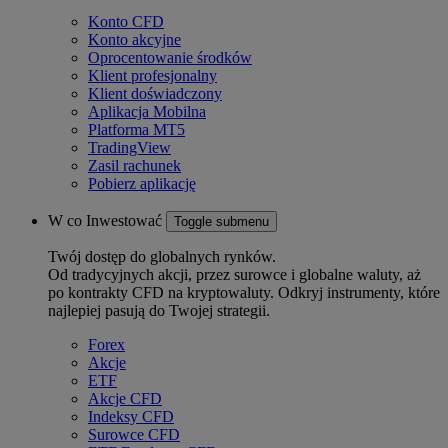
Konto CFD
Konto akcyjne
Oprocentowanie środków
Klient profesjonalny
Klient doświadczony
Aplikacja Mobilna
Platforma MT5
TradingView
Zasil rachunek
Pobierz aplikację
W co Inwestować
Toggle submenu
Twój dostęp do globalnych rynków.
Od tradycyjnych akcji, przez surowce i globalne waluty, aż
po kontrakty CFD na kryptowaluty. Odkryj instrumenty, które
najlepiej pasują do Twojej strategii.
Forex
Akcje
ETF
Akcje CFD
Indeksy CFD
Surowce CFD