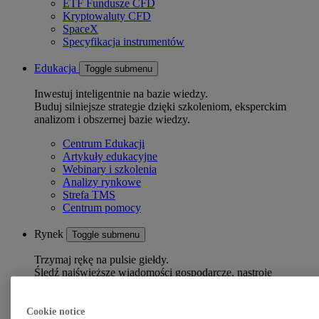
ETF Fundusze CFD
Kryptowaluty CFD
SpaceX
Specyfikacja instrumentów
Edukacja
Toggle submenu
Inwestuj inteligentnie na bazie wiedzy.
Buduj silniejsze strategie dzięki szkoleniom, eksperckim
analizom i obszernej bazie wiedzy.
Centrum Edukacji
Artykuły edukacyjne
Webinary i szkolenia
Analizy rynkowe
Strefa TMS
Centrum pomocy
Rynek
Toggle submenu
Trzymaj rękę na pulsie giełdy.
Śledź najświeższe wiadomości gospodarcze, nastroje
inwestorów oraz kluczowe wydarzenia makroekonomiczne.
Podsumowanie rynków
Cookie notice