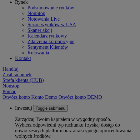
Rynek
Podsumowanie rynków
NonStop
Notowania Live
Sezon wyników w USA
Skaner akcji
Kalendarz rynkowy
Zdarzenia korporacyjne
Sentyment Klientów
Rolowania
Kontakt
Handluj
Zasil rachunek
Strefa klienta (HUB)
Nonstop
Pomoc
Otwórz konto
Konto
Demo
Otwórz konto DEMO
Inwestuj
Toggle submenu
Zarządzaj Twoim kapitałem w wygodny sposób.
Wybierz odpowiedni typ rachunku i zyskaj dostęp do
nowoczesnych platform oraz atrakcyjnego oprocentowania
wolnych środków.