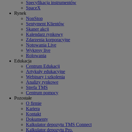
Specyfikacja instrumentów
SpaceX
Rynek
NonStop
Sentyment Klientów
Skaner akcji
Kalendarz rynkowy
Zdarzenia korporacyjne
Notowania Live
Wykresy live
Rolowania
Edukacja
Centrum Edukacji
Artykuły edukacyjne
Webinary i szkolenia
Analizy rynkowe
Strefa TMS
Centrum pomocy
Pozostałe
O firmie
Kariera
Kontakt
Dokumenty
Kalkulator depozytu TMS Connect
Kalkulator depozytu Pro.