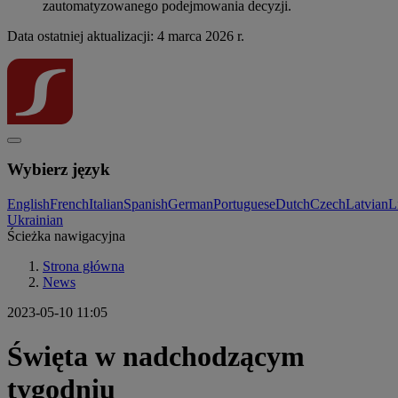
zautomatyzowanego podejmowania decyzji.
Data ostatniej aktualizacji: 4 marca 2026 r.
Wybierz język
English
French
Italian
Spanish
German
Portuguese
Dutch
Czech
Latvian
L
Ukrainian
Ścieżka nawigacyjna
Strona główna
News
2023-05-10 11:05
Święta w nadchodzącym
tygodniu