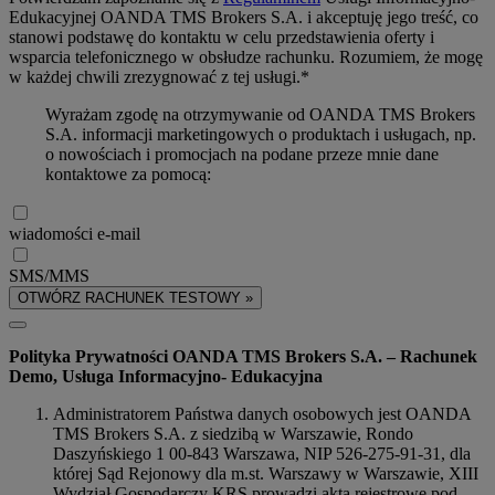
Edukacyjnej OANDA TMS Brokers S.A. i akceptuję jego treść, co
stanowi podstawę do kontaktu w celu przedstawienia oferty i
wsparcia telefonicznego w obsłudze rachunku. Rozumiem, że mogę
w każdej chwili zrezygnować z tej usługi.*
Wyrażam zgodę na otrzymywanie od OANDA TMS Brokers
S.A. informacji marketingowych o produktach i usługach, np.
o nowościach i promocjach na podane przeze mnie dane
kontaktowe za pomocą:
wiadomości e-mail
SMS/MMS
OTWÓRZ RACHUNEK TESTOWY »
Polityka Prywatności OANDA TMS Brokers S.A. – Rachunek
Demo, Usługa Informacyjno- Edukacyjna
Administratorem Państwa danych osobowych jest OANDA
TMS Brokers S.A. z siedzibą w Warszawie, Rondo
Daszyńskiego 1 00-843 Warszawa, NIP 526-275-91-31, dla
której Sąd Rejonowy dla m.st. Warszawy w Warszawie, XIII
Wydział Gospodarczy KRS prowadzi akta rejestrowe pod