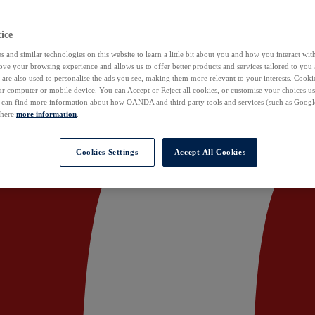
ice
 and similar technologies on this website to learn a little bit about you and how you interact with
ove your browsing experience and allows us to offer better products and services tailored to you 
are also used to personalise the ads you see, making them more relevant to your interests. Cookie
ur computer or mobile device. You can Accept or Reject all cookies, or customise your choices u
u can find more information about how OANDA and third party tools and services (such as Googl
 here:
more information
.
Cookies Settings
Accept All Cookies