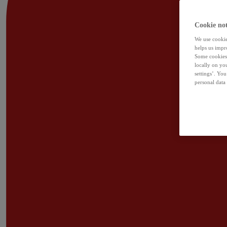
Cookie not
We use cookies
helps us impr
Some cookies 
locally on yo
settings’. Yo
personal data