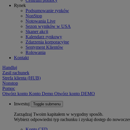
Centrum pomocy
Rynek
Podsumowanie rynków
NonStop
Notowania Live
Sezon wyników w USA
Skaner akcji
Kalendarz rynkowy
Zdarzenia korporacyjne
Sentyment Klientów
Rolowania
Kontakt
Handluj
Zasil rachunek
Strefa klienta (HUB)
Nonstop
Pomoc
Otwórz konto
Konto
Demo
Otwórz konto DEMO
Inwestuj
Toggle submenu
Zarządzaj Twoim kapitałem w wygodny sposób.
Wybierz odpowiedni typ rachunku i zyskaj dostęp do nowocze
Konto CFD