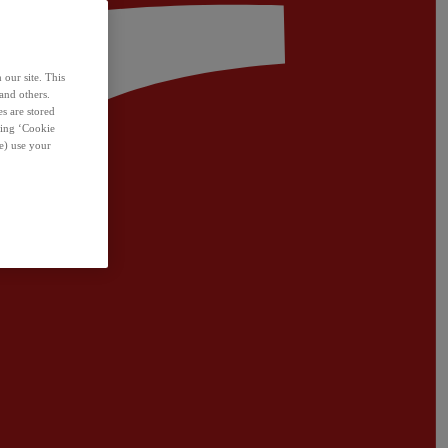
 our site. This
and others.
s are stored
sing ‘Cookie
e) use your