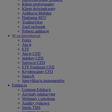
Klient profesjonalny
Klient doświadczony
Aplikacja Mobilna
Platforma MT5
TradingView
Zasil rachunek
Pobierz aplikację
W co Inwestować
Forex
Akcje
ETF
Akcje CFD
Indeksy CFD
Surowce CFD
ETF Fundusze CFD
Kryptowaluty CFD
SpaceX
Specyfikacja instrumentów
Edukacja
Centrum Edukacji
Artykuły edukacyjne
Webinary i szkolenia
Analizy rynkowe
Strefa TMS