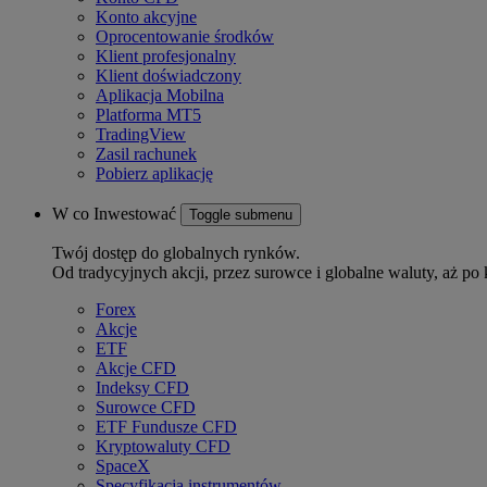
Konto akcyjne
Oprocentowanie środków
Klient profesjonalny
Klient doświadczony
Aplikacja Mobilna
Platforma MT5
TradingView
Zasil rachunek
Pobierz aplikację
W co Inwestować
Toggle submenu
Twój dostęp do globalnych rynków.
Od tradycyjnych akcji, przez surowce i globalne waluty, aż po 
Forex
Akcje
ETF
Akcje CFD
Indeksy CFD
Surowce CFD
ETF Fundusze CFD
Kryptowaluty CFD
SpaceX
Specyfikacja instrumentów