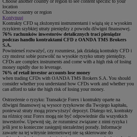
Choose another country or region to see content specific to your
location
Choose country or region
Kontynuuj
Kontrakty CFD są złożonymi instrumentami i wiążą się z wysokim
ryzykiem szybkiej utraty pieniędzy z powodu dźwigni finansowej.
76% rachunków inwestorów detalicznych traci pieniądze
podczas handlu kontraktami CFD z OANDA TMS Brokers
S.A.
Powinieneś rozważyć, czy rozumiesz, jak działają kontrakty CFD i
czy możesz sobie pozwolić na wysokie ryzyko utraty pieniędzy.
CFDs are complex instruments and come with a high risk of losing
money rapidly due to leverage.
76% of retail investor accounts lose money
when trading CFDs with OANDA TMS Brokers S.A. You should
consider whether you understand how CFDs work and whether you
can afford to take the high risk of losing your money.
Ostrzeżenie o ryzyku: Transakcje Forex i kontrakty oparte na
dźwigni finansowej są wysoce ryzykowne dla Twojego kapitału,
ponieważ straty mogą przewyższyć depozyt. Dlatego też, kontrakty
na różnicę oraz Forex mogą nie być odpowiednie dla wszystkich
inwestorów. Upewnij się, że rozumiesz związane z nimi ryzyka i
jeśli jest to konieczne zasięgnij niezależnej porady. Informacje
zawarte na tej witrynie internetowej nie są skierowane do