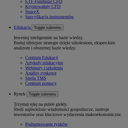
ETF Fundusze CFD
Kryptowaluty CFD
SpaceX
Specyfikacja instrumentów
Edukacja
Toggle submenu
Inwestuj inteligentnie na bazie wiedzy.
Buduj silniejsze strategie dzięki szkoleniom, eksperckim
analizom i obszernej bazie wiedzy.
Centrum Edukacji
Artykuły edukacyjne
Webinary i szkolenia
Analizy rynkowe
Strefa TMS
Centrum pomocy
Rynek
Toggle submenu
Trzymaj rękę na pulsie giełdy.
Śledź najświeższe wiadomości gospodarcze, nastroje
inwestorów oraz kluczowe wydarzenia makroekonomiczne.
Podsumowanie rynków