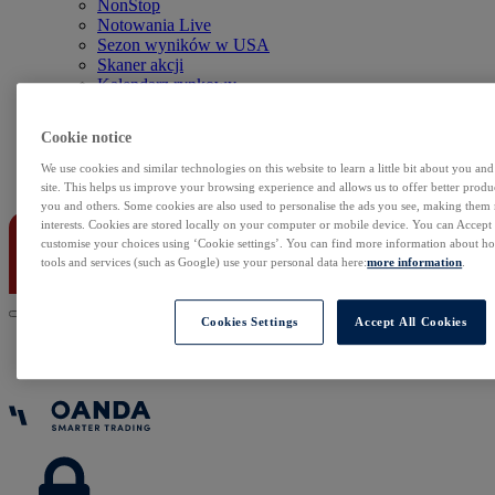
NonStop
Notowania Live
Sezon wyników w USA
Skaner akcji
Kalendarz rynkowy
Zdarzenia korporacyjne
Sentyment Klientów
Cookie notice
Rolowania
We use cookies and similar technologies on this website to learn a little bit about you an
Kontakt
site. This helps us improve your browsing experience and allows us to offer better produc
you and others. Some cookies are also used to personalise the ads you see, making them
interests. Cookies are stored locally on your computer or mobile device. You can Accept o
customise your choices using ‘Cookie settings’. You can find more information about 
tools and services (such as Google) use your personal data here:
more information
.
Cookies Settings
Accept All Cookies