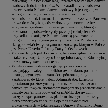
marketingu, nie będziemy mogli przetwarzać Państwa danych
osobowych do takich celów. W przypadku, gdy podstawą
przetwarzania Państwa danych osobowych jest zgoda, w
szczególności wyrażona dla celów realizacji przez
Administratora działań marketingowych, przysługuje Państwu
prawo do cofnięcia zgody w dowolnym momencie bez
wpływu na zgodność z prawem przetwarzania, którego
dokonano na podstawie zgody przed jej cofnięciem. W
przypadku uznania, że Państwa dane są przetwarzane
niezgodnie z wymogami prawnymi, możecie Państwo wnieść
skargę do właściwego organu nadzorczego, którym w Polsce
jest Prezes Urzędu Ochrony Danych Osobowych.
Podanie danych jest dobrowolne, lecz niezbędne dla zawarcia
a także realizacji Umowy o Usługę Informacyjno-Edukacyjną
oraz Umowy Rachunku Demo.
Państwa dane osobowe mogą być przekazywane
następującym kategoriom odbiorców: bankom, podmiotom
obsługującym szybkie płatności, spółkom z grupy
kapitałowej, do której należy Administrator, kurierom,
operatorom pocztowym, organom nadzoru, dostawcom
danych rynkowych, dostawcom narzędzi do przeciwdziałania
oszustwom (antyfraudowym) oraz AML, dostawcom
narzędzi, oprogramowania, platform służących do obsługi
nierzeczywistych transakcji i operacji finansowych
wykonywanych w toku realizacji Umowy Rachunku Demo,