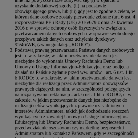
inne niż powyższe może odbywać się: (i) w oparciu o
uzyskanie dodatkowej zgody, (ii) na podstawie
obowiązującego prawa, lub (iii) gdy jest to zgodne z celem, w
którym dane osobowe zostały pierwotnie zebrane (art. 6 ust. 4
rozporządzenia PE i Rady (UE) 2016/679 z dnia 27 kwietnia
2016 r. w sprawie ochrony osób fizycznych w związku z
przetwarzaniem danych osobowych i w sprawie swobodnego
przepływu takich danych oraz uchylenia dyrektywy
95/46/WE, (zwanego dalej: „RODO”).
Podstawą prawną przetwarzania Państwa danych osobowych
jest: a. w zakresie, w jakim przetwarzanie danych jest
niezbędne do wykonania Umowy Rachunku Demo lub
Umowy o Usługę Informacyjno-Edukacyjną oraz podjęcia
działań na Pańskie żądanie przed ww. umów - art. 6 ust. 1 lit.
b RODO; b. w zakresie, w jakim przetwarzanie danych jest
niezbędne dla realizacji przez Administratora obowiązków
prawnych ciążących na nim, w szczególności polegających
na rozpatrywaniu reklamacji - art. 6 ust. 1 lit. c RODO; c. w
zakresie, w jakim przetwarzanie danych jest niezbędne do
realizacji celów wynikających z prawnie uzasadnionych
interesów Administratora, takich jak dochodzenie roszczeń
wynikających z zawartej Umowy o Usługę Informacyjno-
Edukacyjną lub Umowy Rachunku Demo, bezpieczeństwo,
przeciwdziałanie oszustwom czy marketing bezpośredni
Administratora lub kontakt z Państwem, gdy w szczególności