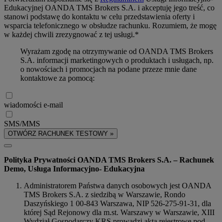
Edukacyjnej OANDA TMS Brokers S.A. i akceptuję jego treść, co
stanowi podstawę do kontaktu w celu przedstawienia oferty i
wsparcia telefonicznego w obsłudze rachunku. Rozumiem, że mogę
w każdej chwili zrezygnować z tej usługi.*
Wyrażam zgodę na otrzymywanie od OANDA TMS Brokers
S.A. informacji marketingowych o produktach i usługach, np.
o nowościach i promocjach na podane przeze mnie dane
kontaktowe za pomocą:
wiadomości e-mail
SMS/MMS
OTWÓRZ RACHUNEK TESTOWY »
Polityka Prywatności OANDA TMS Brokers S.A. – Rachunek
Demo, Usługa Informacyjno- Edukacyjna
Administratorem Państwa danych osobowych jest OANDA
TMS Brokers S.A. z siedzibą w Warszawie, Rondo
Daszyńskiego 1 00-843 Warszawa, NIP 526-275-91-31, dla
której Sąd Rejonowy dla m.st. Warszawy w Warszawie, XIII
Wydział Gospodarczy KRS prowadzi akta rejestrowe pod