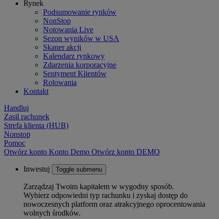
Rynek
Podsumowanie rynków
NonStop
Notowania Live
Sezon wyników w USA
Skaner akcji
Kalendarz rynkowy
Zdarzenia korporacyjne
Sentyment Klientów
Rolowania
Kontakt
Handluj
Zasil rachunek
Strefa klienta (HUB)
Nonstop
Pomoc
Otwórz konto
Konto
Demo
Otwórz konto DEMO
Inwestuj
Toggle submenu
Zarządzaj Twoim kapitałem w wygodny sposób.
Wybierz odpowiedni typ rachunku i zyskaj dostęp do
nowoczesnych platform oraz atrakcyjnego oprocentowania
wolnych środków.