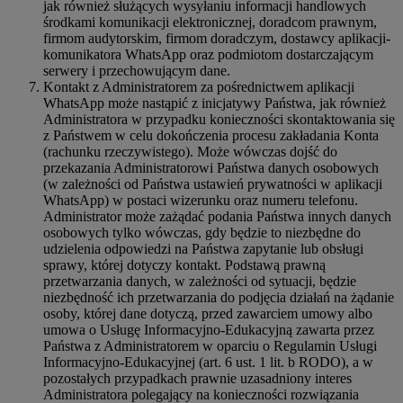
jak również służących wysyłaniu informacji handlowych
środkami komunikacji elektronicznej, doradcom prawnym,
firmom audytorskim, firmom doradczym, dostawcy aplikacji-
komunikatora WhatsApp oraz podmiotom dostarczającym
serwery i przechowującym dane.
Kontakt z Administratorem za pośrednictwem aplikacji
WhatsApp może nastąpić z inicjatywy Państwa, jak również
Administratora w przypadku konieczności skontaktowania się
z Państwem w celu dokończenia procesu zakładania Konta
(rachunku rzeczywistego). Może wówczas dojść do
przekazania Administratorowi Państwa danych osobowych
(w zależności od Państwa ustawień prywatności w aplikacji
WhatsApp) w postaci wizerunku oraz numeru telefonu.
Administrator może zażądać podania Państwa innych danych
osobowych tylko wówczas, gdy będzie to niezbędne do
udzielenia odpowiedzi na Państwa zapytanie lub obsługi
sprawy, której dotyczy kontakt. Podstawą prawną
przetwarzania danych, w zależności od sytuacji, będzie
niezbędność ich przetwarzania do podjęcia działań na żądanie
osoby, której dane dotyczą, przed zawarciem umowy albo
umowa o Usługę Informacyjno-Edukacyjną zawarta przez
Państwa z Administratorem w oparciu o Regulamin Usługi
Informacyjno-Edukacyjnej (art. 6 ust. 1 lit. b RODO), a w
pozostałych przypadkach prawnie uzasadniony interes
Administratora polegający na konieczności rozwiązania