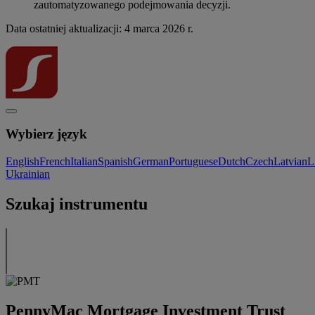
zautomatyzowanego podejmowania decyzji.
Data ostatniej aktualizacji: 4 marca 2026 r.
Wybierz język
English
French
Italian
Spanish
German
Portuguese
Dutch
Czech
Latvian
L
Ukrainian
Szukaj instrumentu
PennyMac Mortgage Investment Trust