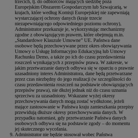
trzecich, tj. do odbiorców mających siedzibę poza
Europejskim Obszarem Gospodarczym lub Szwajcarią, w
krajach, które według Komisji Europejskiej nie zapewniają
wystarczającej ochrony danych (kraje trzecie
niezapewniającego odpowiedniego poziomu ochrony),
Administrator przekazuje je, wykorzystując mechanizmy
zgodne z obowiązującym prawem, które obejmują m.in.
„Standardowe Klauzule Umowne” UE. Państwa dane
osobowe będą przechowywane przez okres obowiązywania
Umowy o Usługę Informacyjno Edukacyjną lub Umowy
Rachunku Demo, a także po ich do czasu przedawnienia
roszczeń wynikających z przepisów prawa. W zakresie, w
jakim przetwarzanie danych odbywa się w oparciu o prawnie
uzasadniony interes Administratora, dane będą przetwarzane
przez czas niezbędny do jego realizacji (w szczególności do
czasu przedawnienia roszczeń na podstawie obowiązujących
przepisów prawa), nie dłużej jednak niż do czasu uznania
sprzeciwu za uzasadniony. Wskazane wyżej okresy
przechowywania danych mogą zostać wydłużone, jeżeli
mające zastosowanie w Państwa kraju zamieszkania przepisy
przewidują dłuższe okresy przechowywania danych. W
przypadku natomiast, gdy przetwarzanie Państwa danych
osobowych odbywa się na podstawie zgody – do momentu
jej skutecznego wycofania.
Administrator nie będzie stosował wobec Państwa