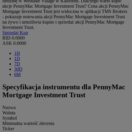
siedzibę w Westlake Village w Kalifornii. Dlaczego warto kupić
akcje PennyMac Mortgage Investment Trust? Cena akcji PennyMac
Mortgage Investment Trust jest widoczna w aplikacji TMS Brokers
- pokazuje notowania akcji PennyMac Mortgage Investment Trust
na żywo i umożliwia kupno i sprzedaż akcji PennyMac Mortgage
Investment Trust.
Sprzedaj
Kup
BID
0.0000
ASK
0.0000
1H
1D
7D
30D
6M
Specyfikacja instrumentu dla PennyMac
Mortgage Investment Trust
Nazwa
Waluta
Symbol
Minimalna wartość zlecenia
Ticker