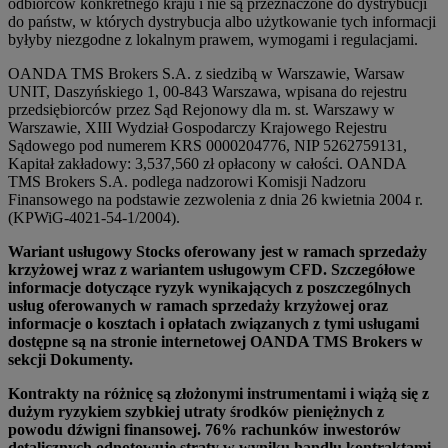
odbiorców konkretnego kraju i nie są przeznaczone do dystrybucji
do państw, w których dystrybucja albo użytkowanie tych informacji
byłyby niezgodne z lokalnym prawem, wymogami i regulacjami.
OANDA TMS Brokers S.A. z siedzibą w Warszawie, Warsaw
UNIT, Daszyńskiego 1, 00-843 Warszawa, wpisana do rejestru
przedsiębiorców przez Sąd Rejonowy dla m. st. Warszawy w
Warszawie, XIII Wydział Gospodarczy Krajowego Rejestru
Sądowego pod numerem KRS 0000204776, NIP 5262759131,
Kapitał zakładowy: 3,537,560 zł opłacony w całości. OANDA
TMS Brokers S.A. podlega nadzorowi Komisji Nadzoru
Finansowego na podstawie zezwolenia z dnia 26 kwietnia 2004 r.
(KPWiG-4021-54-1/2004).
Wariant usługowy Stocks oferowany jest w ramach sprzedaży
krzyżowej wraz z wariantem usługowym CFD. Szczegółowe
informacje dotyczące ryzyk wynikających z poszczególnych
usług oferowanych w ramach sprzedaży krzyżowej oraz
informacje o kosztach i opłatach związanych z tymi usługami
dostępne są na stronie internetowej OANDA TMS Brokers w
sekcji Dokumenty.
Kontrakty na różnicę są złożonymi instrumentami i wiążą się z
dużym ryzykiem szybkiej utraty środków pieniężnych z
powodu dźwigni finansowej. 76% rachunków inwestorów
detalicznych odnotowuje straty w wyniku handlu kontraktami