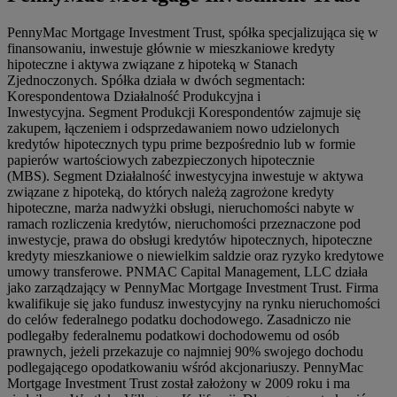
PennyMac Mortgage Investment Trust, spółka specjalizująca się w
finansowaniu, inwestuje głównie w mieszkaniowe kredyty
hipoteczne i aktywa związane z hipoteką w Stanach
Zjednoczonych. Spółka działa w dwóch segmentach:
Korespondentowa Działalność Produkcyjna i
Inwestycyjna. Segment Produkcji Korespondentów zajmuje się
zakupem, łączeniem i odsprzedawaniem nowo udzielonych
kredytów hipotecznych typu prime bezpośrednio lub w formie
papierów wartościowych zabezpieczonych hipotecznie
(MBS). Segment Działalność inwestycyjna inwestuje w aktywa
związane z hipoteką, do których należą zagrożone kredyty
hipoteczne, marża nadwyżki obsługi, nieruchomości nabyte w
ramach rozliczenia kredytów, nieruchomości przeznaczone pod
inwestycje, prawa do obsługi kredytów hipotecznych, hipoteczne
kredyty mieszkaniowe o niewielkim saldzie oraz ryzyko kredytowe
umowy transferowe. PNMAC Capital Management, LLC działa
jako zarządzający w PennyMac Mortgage Investment Trust. Firma
kwalifikuje się jako fundusz inwestycyjny na rynku nieruchomości
do celów federalnego podatku dochodowego. Zasadniczo nie
podlegałby federalnemu podatkowi dochodowemu od osób
prawnych, jeżeli przekazuje co najmniej 90% swojego dochodu
podlegającego opodatkowaniu wśród akcjonariuszy. PennyMac
Mortgage Investment Trust został założony w 2009 roku i ma