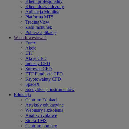
Klient profesjonalny
Klient doświadczony
Aplikacja Mobilna
Platforma MT5
TradingView
Zasil rachunek
Pobierz aplikację
W co Inwestować
Forex
Akcje
ETF
Akcje CFD
Indeksy CFD
Surowce CFD
ETF Fundusze CFD
Kryptowaluty CFD
SpaceX
Specyfikacja instrumentów
Edukacja
Centrum Edukacji
Artykuły edukacyjne
Webinary i szkolenia
Analizy rynkowe
Strefa TMS
Centrum pomocy