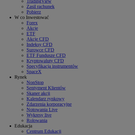
TradingView
Zasil rachunek
Pobierz
W co Inwestować
Forex
Akcje
ETF
Akcje CFD
Indeksy CFD
Surowce CFD
ETF Fundusze CFD
Kryptowaluty CFD
Specyfikacja instrumentów
SpaceX
Rynek
NonStop
Sentyment Klientów
Skaner akcji
Kalendarz rynkowy
Zdarzenia korporacyjne
Notowania Live
Wykresy live
Rolowania
Edukacja
Centrum Edukacji