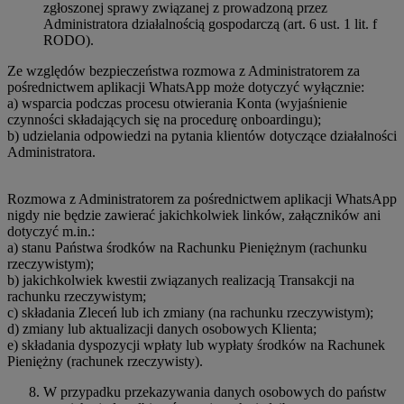
zgłoszonej sprawy związanej z prowadzoną przez
Administratora działalnością gospodarczą (art. 6 ust. 1 lit. f
RODO).
Ze względów bezpieczeństwa rozmowa z Administratorem za
pośrednictwem aplikacji WhatsApp może dotyczyć wyłącznie:
a) wsparcia podczas procesu otwierania Konta (wyjaśnienie
czynności składających się na procedurę onboardingu);
b) udzielania odpowiedzi na pytania klientów dotyczące działalności
Administratora.
Rozmowa z Administratorem za pośrednictwem aplikacji WhatsApp
nigdy nie będzie zawierać jakichkolwiek linków, załączników ani
dotyczyć m.in.:
a) stanu Państwa środków na Rachunku Pieniężnym (rachunku
rzeczywistym);
b) jakichkolwiek kwestii związanych realizacją Transakcji na
rachunku rzeczywistym;
c) składania Zleceń lub ich zmiany (na rachunku rzeczywistym);
d) zmiany lub aktualizacji danych osobowych Klienta;
e) składania dyspozycji wpłaty lub wypłaty środków na Rachunek
Pieniężny (rachunek rzeczywisty).
W przypadku przekazywania danych osobowych do państw