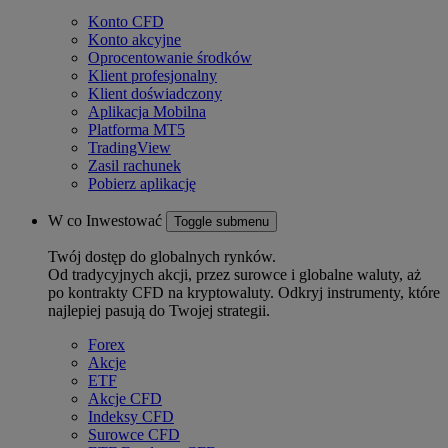
Konto CFD
Konto akcyjne
Oprocentowanie środków
Klient profesjonalny
Klient doświadczony
Aplikacja Mobilna
Platforma MT5
TradingView
Zasil rachunek
Pobierz aplikację
W co Inwestować
Toggle submenu
Twój dostęp do globalnych rynków.
Od tradycyjnych akcji, przez surowce i globalne waluty, aż
po kontrakty CFD na kryptowaluty. Odkryj instrumenty, które
najlepiej pasują do Twojej strategii.
Forex
Akcje
ETF
Akcje CFD
Indeksy CFD
Surowce CFD