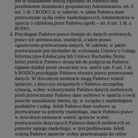
jest to uzasadnione treścią zapytania od Państwa oraz
przedmiotem działalności gospodarczej Administratora- art. 6
ust. 1 lit. f RODO; d. w zakresie, w jakim Państwa dane
przetwarzane są dla celów marketingowych Administratora w
oparciu o udzieloną przez Państwa zgodę – art. 6 ust. 1 lit. a
RODO.
Przysługuje Państwu prawo dostępu do danych osobowych,
prawo ich sprostowania, usunięcia, a także prawo
ograniczenia przetwarzania danych. W zakresie, w jakim
przetwarzanie jest niezbędne do wykonania Umowy o Usługę
Informacyjno-Edukacyjną lub Umowy Rachunku Demo,
której jesteście Państwo stroną lub do podjęcia na Państwa
żądanie działań przed zawarciem ww. umów (art. 6 ust. 1 lit.
b RODO) przysługuje Państwu również prawo przenoszenia
danych. W dowolnym momencie mogą Państwo wnieść
sprzeciw, z przyczyn związanych z Państwa szczególną
sytuacją, wobec wykorzystania Państwa danych osobowych,
jeżeli przetwarzamy Państwa dane osobowe w oparciu o swój
prawnie uzasadniony interes, np. w związku z marketingiem
produktów i usług. Jeżeli Państwa dane osobowe są
przetwarzane na potrzeby marketingu, macie Państwo prawo
w dowolnym momencie wnieść sprzeciw wobec
przetwarzania dotyczących Państwa danych osobowych na
potrzeby takiego marketingu, w tym profilowania. Jeżeli
wniosą Państwo sprzeciw wobec przetwarzania do celów