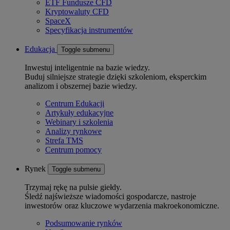
ETF Fundusze CFD
Kryptowaluty CFD
SpaceX
Specyfikacja instrumentów
Edukacja
Toggle submenu
Inwestuj inteligentnie na bazie wiedzy.
Buduj silniejsze strategie dzięki szkoleniom, eksperckim
analizom i obszernej bazie wiedzy.
Centrum Edukacji
Artykuły edukacyjne
Webinary i szkolenia
Analizy rynkowe
Strefa TMS
Centrum pomocy
Rynek
Toggle submenu
Trzymaj rękę na pulsie giełdy.
Śledź najświeższe wiadomości gospodarcze, nastroje
inwestorów oraz kluczowe wydarzenia makroekonomiczne.
Podsumowanie rynków