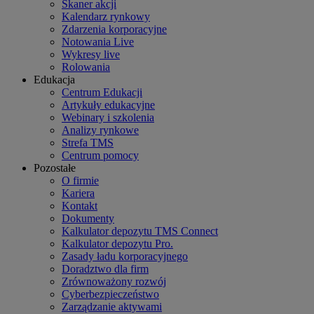
Skaner akcji
Kalendarz rynkowy
Zdarzenia korporacyjne
Notowania Live
Wykresy live
Rolowania
Edukacja
Centrum Edukacji
Artykuły edukacyjne
Webinary i szkolenia
Analizy rynkowe
Strefa TMS
Centrum pomocy
Pozostałe
O firmie
Kariera
Kontakt
Dokumenty
Kalkulator depozytu TMS Connect
Kalkulator depozytu Pro.
Zasady ładu korporacyjnego
Doradztwo dla firm
Zrównoważony rozwój
Cyberbezpieczeństwo
Zarządzanie aktywami