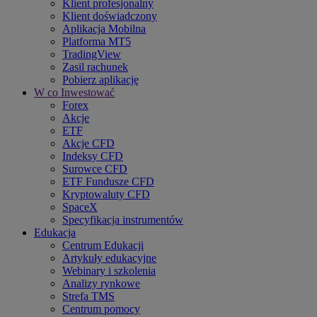
Klient profesjonalny
Klient doświadczony
Aplikacja Mobilna
Platforma MT5
TradingView
Zasil rachunek
Pobierz aplikację
W co Inwestować
Forex
Akcje
ETF
Akcje CFD
Indeksy CFD
Surowce CFD
ETF Fundusze CFD
Kryptowaluty CFD
SpaceX
Specyfikacja instrumentów
Edukacja
Centrum Edukacji
Artykuły edukacyjne
Webinary i szkolenia
Analizy rynkowe
Strefa TMS
Centrum pomocy