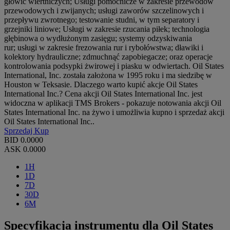
głowic wiertniczych; Usługi pomocnicze w zakresie przewodów
przewodowych i zwijanych; usługi zaworów szczelinowych i
przepływu zwrotnego; testowanie studni, w tym separatory i
grzejniki liniowe; Usługi w zakresie rzucania piłek; technologia
głębinowa o wydłużonym zasięgu; systemy odzyskiwania
rur; usługi w zakresie frezowania rur i rybołówstwa; dławiki i
kolektory hydrauliczne; zdmuchnąć zapobiegacze; oraz operacje
kontrolowania podsypki żwirowej i piasku w odwiertach. Oil States
International, Inc. została założona w 1995 roku i ma siedzibę w
Houston w Teksasie. Dlaczego warto kupić akcje Oil States
International Inc.? Cena akcji Oil States International Inc. jest
widoczna w aplikacji TMS Brokers - pokazuje notowania akcji Oil
States International Inc. na żywo i umożliwia kupno i sprzedaż akcji
Oil States International Inc..
Sprzedaj
Kup
BID
0.0000
ASK
0.0000
1H
1D
7D
30D
6M
Specyfikacja instrumentu dla Oil States