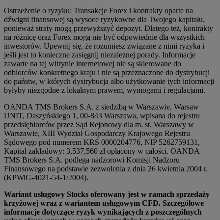
Ostrzeżenie o ryzyku: Transakcje Forex i kontrakty oparte na
dźwigni finansowej są wysoce ryzykowne dla Twojego kapitału,
ponieważ straty mogą przewyższyć depozyt. Dlatego też, kontrakty
na różnicę oraz Forex mogą nie być odpowiednie dla wszystkich
inwestorów. Upewnij się, że rozumiesz związane z nimi ryzyka i
jeśli jest to konieczne zasięgnij niezależnej porady. Informacje
zawarte na tej witrynie internetowej nie są skierowane do
odbiorców konkretnego kraju i nie są przeznaczone do dystrybucji
do państw, w których dystrybucja albo użytkowanie tych informacji
byłyby niezgodne z lokalnym prawem, wymogami i regulacjami.
OANDA TMS Brokers S.A. z siedzibą w Warszawie, Warsaw
UNIT, Daszyńskiego 1, 00-843 Warszawa, wpisana do rejestru
przedsiębiorców przez Sąd Rejonowy dla m. st. Warszawy w
Warszawie, XIII Wydział Gospodarczy Krajowego Rejestru
Sądowego pod numerem KRS 0000204776, NIP 5262759131,
Kapitał zakładowy: 3,537,560 zł opłacony w całości. OANDA
TMS Brokers S.A. podlega nadzorowi Komisji Nadzoru
Finansowego na podstawie zezwolenia z dnia 26 kwietnia 2004 r.
(KPWiG-4021-54-1/2004).
Wariant usługowy Stocks oferowany jest w ramach sprzedaży
krzyżowej wraz z wariantem usługowym CFD. Szczegółowe
informacje dotyczące ryzyk wynikających z poszczególnych