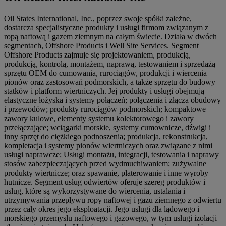
Oil States International, Inc., poprzez swoje spółki zależne,
dostarcza specjalistyczne produkty i usługi firmom związanym z
ropą naftową i gazem ziemnym na całym świecie. Działa w dwóch
segmentach, Offshore Products i Well Site Services. Segment
Offshore Products zajmuje się projektowaniem, produkcją,
produkcją, kontrolą, montażem, naprawą, testowaniem i sprzedażą
sprzętu OEM do cumowania, rurociągów, produkcji i wiercenia
pionów oraz zastosowań podmorskich, a także sprzętu do budowy
statków i platform wiertniczych. Jej produkty i usługi obejmują
elastyczne łożyska i systemy połączeń; połączenia i złącza obudowy
i przewodów; produkty rurociągów podmorskich; kompaktowe
zawory kulowe, elementy systemu kolektorowego i zawory
przełączające; wciągarki morskie, systemy cumownicze, dźwigi i
inny sprzęt do ciężkiego podnoszenia; produkcja, rekonstrukcja,
kompletacja i systemy pionów wiertniczych oraz związane z nimi
usługi naprawcze; Usługi montażu, integracji, testowania i naprawy
stosów zabezpieczających przed wydmuchiwaniem; zużywalne
produkty wiertnicze; oraz spawanie, platerowanie i inne wyroby
hutnicze. Segment usług odwiertów oferuje szereg produktów i
usług, które są wykorzystywane do wiercenia, ustalania i
utrzymywania przepływu ropy naftowej i gazu ziemnego z odwiertu
przez cały okres jego eksploatacji. Jego usługi dla lądowego i
morskiego przemysłu naftowego i gazowego, w tym usługi izolacji