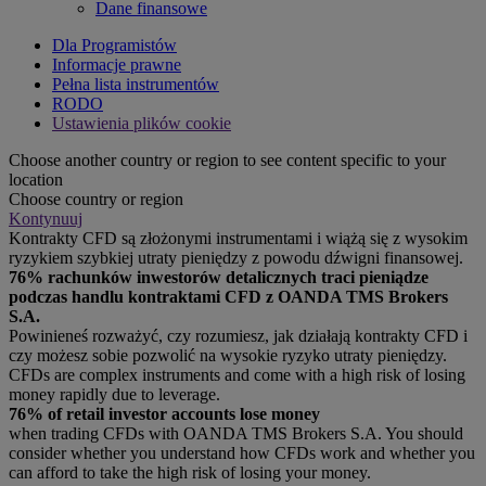
Dane finansowe
Dla Programistów
Informacje prawne
Pełna lista instrumentów
RODO
Ustawienia plików cookie
Choose another country or region to see content specific to your
location
Choose country or region
Kontynuuj
Kontrakty CFD są złożonymi instrumentami i wiążą się z wysokim
ryzykiem szybkiej utraty pieniędzy z powodu dźwigni finansowej.
76% rachunków inwestorów detalicznych traci pieniądze
podczas handlu kontraktami CFD z OANDA TMS Brokers
S.A.
Powinieneś rozważyć, czy rozumiesz, jak działają kontrakty CFD i
czy możesz sobie pozwolić na wysokie ryzyko utraty pieniędzy.
CFDs are complex instruments and come with a high risk of losing
money rapidly due to leverage.
76% of retail investor accounts lose money
when trading CFDs with OANDA TMS Brokers S.A. You should
consider whether you understand how CFDs work and whether you
can afford to take the high risk of losing your money.