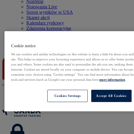
NonStop
Notowania Live
Sezon wyników w USA
Skaner akcji
Kalendarz rynkowy
Zdarzenia korporacyjne
Sentyment Klientów
Rolowania
Cookie notice
Kontakt
We use cookies and similar technologies on this website to learn a little bit about you an
site. This helps us improve your browsing experience and allows us to offer better produc
you and others. Some cookies are also used to personalise the ads you see, making them
interests. Cookies are stored locally on your computer or mobile device. You can Accept o
customise your choices using ‘Cookie settings’. You can find more information about 
tools and services (such as Google) use your personal data here:
more information
.
Cookies Settings
Accept All Cookies