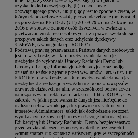
inne niż powyższe może odbywać się: (i) w oparciu o
uzyskanie dodatkowej zgody, (ii) na podstawie
obowiązującego prawa, lub (iii) gdy jest to zgodne z celem, w
którym dane osobowe zostały pierwotnie zebrane (art. 6 ust. 4
rozporządzenia PE i Rady (UE) 2016/679 z dnia 27 kwietnia
2016 r. w sprawie ochrony osób fizycznych w związku z
przetwarzaniem danych osobowych i w sprawie swobodnego
przepływu takich danych oraz uchylenia dyrektywy
95/46/WE, (zwanego dalej: „RODO”).
Podstawą prawną przetwarzania Państwa danych osobowych
jest: a. w zakresie, w jakim przetwarzanie danych jest
niezbędne do wykonania Umowy Rachunku Demo lub
Umowy o Usługę Informacyjno-Edukacyjną oraz podjęcia
działań na Pańskie żądanie przed ww. umów - art. 6 ust. 1 lit.
b RODO; b. w zakresie, w jakim przetwarzanie danych jest
niezbędne dla realizacji przez Administratora obowiązków
prawnych ciążących na nim, w szczególności polegających
na rozpatrywaniu reklamacji - art. 6 ust. 1 lit. c RODO; c. w
zakresie, w jakim przetwarzanie danych jest niezbędne do
realizacji celów wynikających z prawnie uzasadnionych
interesów Administratora, takich jak dochodzenie roszczeń
wynikających z zawartej Umowy o Usługę Informacyjno-
Edukacyjną lub Umowy Rachunku Demo, bezpieczeństwo,
przeciwdziałanie oszustwom czy marketing bezpośredni
Administratora lub kontakt z Państwem, gdy w szczególności