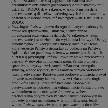
jest to uzasadnione treścią zapytania od Państwa oraz
przedmiotem działalności gospodarczej Administratora- art. 6
ust. 1 lit. f RODO; d. w zakresie, w jakim Państwa dane
przetwarzane są dla celów marketingowych Administratora w
oparciu o udzieloną przez Państwa zgodę – art. 6 ust. 1 lit. a
RODO.
Przysługuje Państwu prawo dostępu do danych osobowych,
prawo ich sprostowania, usunięcia, a także prawo
ograniczenia przetwarzania danych. W zakresie, w jakim
przetwarzanie jest niezbędne do wykonania Umowy o Usługę
Informacyjno-Edukacyjną lub Umowy Rachunku Demo,
której jesteście Państwo stroną lub do podjęcia na Państwa
żądanie działań przed zawarciem ww. umów (art. 6 ust. 1 lit.
b RODO) przysługuje Państwu również prawo przenoszenia
danych. W dowolnym momencie mogą Państwo wnieść
sprzeciw, z przyczyn związanych z Państwa szczególną
sytuacją, wobec wykorzystania Państwa danych osobowych,
jeżeli przetwarzamy Państwa dane osobowe w oparciu o swój
prawnie uzasadniony interes, np. w związku z marketingiem
produktów i usług. Jeżeli Państwa dane osobowe są
przetwarzane na potrzeby marketingu, macie Państwo prawo
w dowolnym momencie wnieść sprzeciw wobec
przetwarzania dotyczących Państwa danych osobowych na
potrzeby takiego marketingu, w tym profilowania. Jeżeli
wniosą Państwo sprzeciw wobec przetwarzania do celów