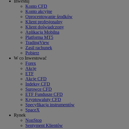
Inwestuj
Konto CFD
Konto akcyjne
Oprocentowanie środków
Klient profesjonalny
Klient doświadczony
Aplikacja Mobilna
Platforma MT5
TradingView
Zasil rachunek
Pobierz
W co Inwestować
Forex
Akcje
ETF
Akcje CFD
Indeksy CFD
Surowce CFD
ETF Fundusze CFD
Kryptowaluty CFD
Specyfikacja instrumentów
SpaceX
Rynek
NonStop
Sentyment Klientów