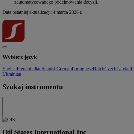
zautomatyzowanego podejmowania decyzji.
Data ostatniej aktualizacji: 4 marca 2026 r.
Wybierz język
English
French
Italian
Spanish
German
Portuguese
Dutch
Czech
Latvian
L
Ukrainian
Szukaj instrumentu
Oil States International Inc