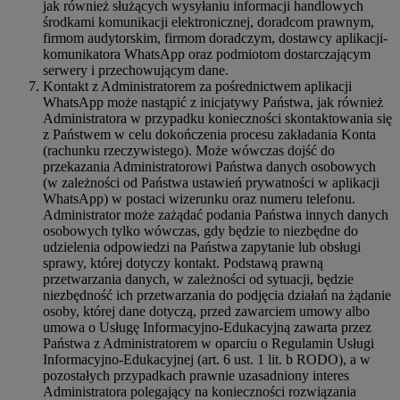
jak również służących wysyłaniu informacji handlowych
środkami komunikacji elektronicznej, doradcom prawnym,
firmom audytorskim, firmom doradczym, dostawcy aplikacji-
komunikatora WhatsApp oraz podmiotom dostarczającym
serwery i przechowującym dane.
Kontakt z Administratorem za pośrednictwem aplikacji
WhatsApp może nastąpić z inicjatywy Państwa, jak również
Administratora w przypadku konieczności skontaktowania się
z Państwem w celu dokończenia procesu zakładania Konta
(rachunku rzeczywistego). Może wówczas dojść do
przekazania Administratorowi Państwa danych osobowych
(w zależności od Państwa ustawień prywatności w aplikacji
WhatsApp) w postaci wizerunku oraz numeru telefonu.
Administrator może zażądać podania Państwa innych danych
osobowych tylko wówczas, gdy będzie to niezbędne do
udzielenia odpowiedzi na Państwa zapytanie lub obsługi
sprawy, której dotyczy kontakt. Podstawą prawną
przetwarzania danych, w zależności od sytuacji, będzie
niezbędność ich przetwarzania do podjęcia działań na żądanie
osoby, której dane dotyczą, przed zawarciem umowy albo
umowa o Usługę Informacyjno-Edukacyjną zawarta przez
Państwa z Administratorem w oparciu o Regulamin Usługi
Informacyjno-Edukacyjnej (art. 6 ust. 1 lit. b RODO), a w
pozostałych przypadkach prawnie uzasadniony interes
Administratora polegający na konieczności rozwiązania