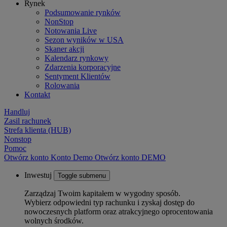
Rynek
Podsumowanie rynków
NonStop
Notowania Live
Sezon wyników w USA
Skaner akcji
Kalendarz rynkowy
Zdarzenia korporacyjne
Sentyment Klientów
Rolowania
Kontakt
Handluj
Zasil rachunek
Strefa klienta (HUB)
Nonstop
Pomoc
Otwórz konto
Konto
Demo
Otwórz konto DEMO
Inwestuj
Toggle submenu
Zarządzaj Twoim kapitałem w wygodny sposób.
Wybierz odpowiedni typ rachunku i zyskaj dostęp do
nowoczesnych platform oraz atrakcyjnego oprocentowania
wolnych środków.