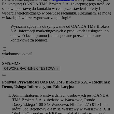
Edukacyjnej OANDA TMS Brokers S.A. i akceptuję jego treść, co
stanowi podstawę do kontaktu w celu przedstawienia oferty i
wsparcia telefonicznego w obsłudze rachunku. Rozumiem, że mogę
w każdej chwili zrezygnować z tej usługi.*
Wyrażam zgodę na otrzymywanie od OANDA TMS Brokers
S.A. informacji marketingowych o produktach i usługach, np.
o nowościach i promocjach na podane przeze mnie dane
kontaktowe za pomocą:
wiadomości e-mail
SMS/MMS
OTWÓRZ RACHUNEK TESTOWY »
Polityka Prywatności OANDA TMS Brokers S.A. – Rachunek
Demo, Usługa Informacyjno- Edukacyjna
Administratorem Państwa danych osobowych jest OANDA
TMS Brokers S.A. z siedzibą w Warszawie, Rondo
Daszyńskiego 1 00-843 Warszawa, NIP 526-275-91-31, dla
której Sąd Rejonowy dla m.st. Warszawy w Warszawie, XIII
Wydział Gospodarczy KRS prowadzi akta rejestrowe pod