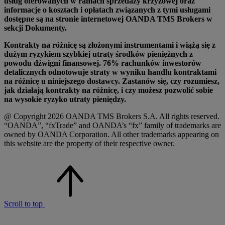
usług oferowanych w ramach sprzedaży krzyżowej oraz
informacje o kosztach i opłatach związanych z tymi usługami
dostępne są na stronie internetowej OANDA TMS Brokers w
sekcji Dokumenty.
Kontrakty na różnicę są złożonymi instrumentami i wiążą się z
dużym ryzykiem szybkiej utraty środków pieniężnych z
powodu dźwigni finansowej. 76% rachunków inwestorów
detalicznych odnotowuje straty w wyniku handlu kontraktami
na różnicę u niniejszego dostawcy. Zastanów się, czy rozumiesz,
jak działają kontrakty na różnicę, i czy możesz pozwolić sobie
na wysokie ryzyko utraty pieniędzy.
@ Copyright 2026 OANDA TMS Brokers S.A. All rights reserved.
“OANDA”, “fxTrade” and OANDA’s “fx” family of trademarks are
owned by OANDA Corporation. All other trademarks appearing on
this website are the property of their respective owner.
Scroll to top