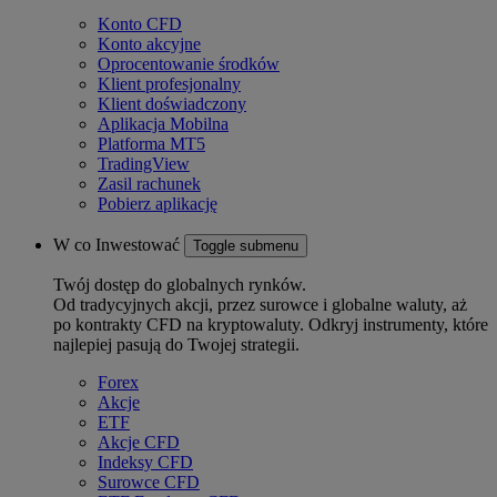
Konto CFD
Konto akcyjne
Oprocentowanie środków
Klient profesjonalny
Klient doświadczony
Aplikacja Mobilna
Platforma MT5
TradingView
Zasil rachunek
Pobierz aplikację
W co Inwestować
Toggle submenu
Twój dostęp do globalnych rynków.
Od tradycyjnych akcji, przez surowce i globalne waluty, aż
po kontrakty CFD na kryptowaluty. Odkryj instrumenty, które
najlepiej pasują do Twojej strategii.
Forex
Akcje
ETF
Akcje CFD
Indeksy CFD
Surowce CFD