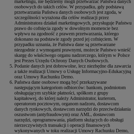
marketingu, nie będziemy mogli przetwarzać Państwa danych
osobowych do takich celów. W przypadku, gdy podstawą
przetwarzania Państwa danych osobowych jest zgoda, w
szczególności wyrażona dla celów realizacji przez
Administratora działań marketingowych, przysługuje Państwu
prawo do cofnięcia zgody w dowolnym momencie bez
wpływu na zgodność z prawem przetwarzania, którego
dokonano na podstawie zgody przed jej cofnięciem. W
przypadku uznania, że Państwa dane są przetwarzane
niezgodnie z wymogami prawnymi, możecie Państwo wnieść
skargę do właściwego organu nadzorczego, którym w Polsce
jest Prezes Urzędu Ochrony Danych Osobowych.
Podanie danych jest dobrowolne, lecz niezbędne dla zawarcia
a także realizacji Umowy o Usługę Informacyjno-Edukacyjną
oraz Umowy Rachunku Demo.
Państwa dane osobowe mogą być przekazywane
następującym kategoriom odbiorców: bankom, podmiotom
obsługującym szybkie płatności, spółkom z grupy
kapitałowej, do której należy Administrator, kurierom,
operatorom pocztowym, organom nadzoru, dostawcom
danych rynkowych, dostawcom narzędzi do przeciwdziałania
oszustwom (antyfraudowym) oraz AML, dostawcom
narzędzi, oprogramowania, platform służących do obsługi
nierzeczywistych transakcji i operacji finansowych
wykonywanych w toku realizacji Umowy Rachunku Demo,