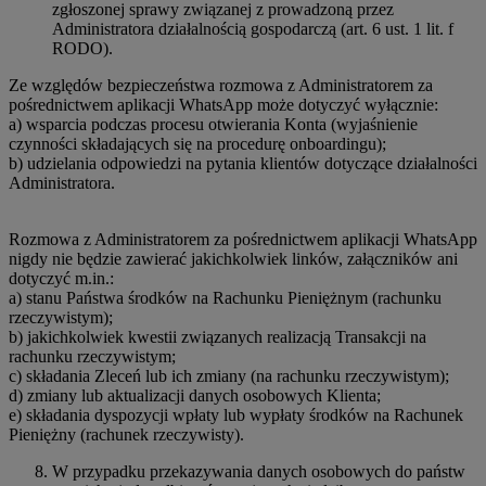
zgłoszonej sprawy związanej z prowadzoną przez
Administratora działalnością gospodarczą (art. 6 ust. 1 lit. f
RODO).
Ze względów bezpieczeństwa rozmowa z Administratorem za
pośrednictwem aplikacji WhatsApp może dotyczyć wyłącznie:
a) wsparcia podczas procesu otwierania Konta (wyjaśnienie
czynności składających się na procedurę onboardingu);
b) udzielania odpowiedzi na pytania klientów dotyczące działalności
Administratora.
Rozmowa z Administratorem za pośrednictwem aplikacji WhatsApp
nigdy nie będzie zawierać jakichkolwiek linków, załączników ani
dotyczyć m.in.:
a) stanu Państwa środków na Rachunku Pieniężnym (rachunku
rzeczywistym);
b) jakichkolwiek kwestii związanych realizacją Transakcji na
rachunku rzeczywistym;
c) składania Zleceń lub ich zmiany (na rachunku rzeczywistym);
d) zmiany lub aktualizacji danych osobowych Klienta;
e) składania dyspozycji wpłaty lub wypłaty środków na Rachunek
Pieniężny (rachunek rzeczywisty).
W przypadku przekazywania danych osobowych do państw