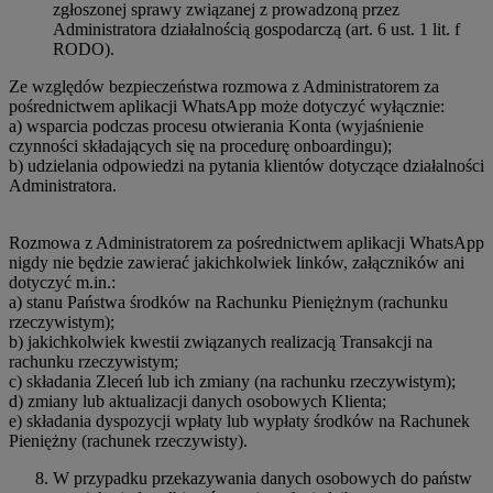
zgłoszonej sprawy związanej z prowadzoną przez
Administratora działalnością gospodarczą (art. 6 ust. 1 lit. f
RODO).
Ze względów bezpieczeństwa rozmowa z Administratorem za
pośrednictwem aplikacji WhatsApp może dotyczyć wyłącznie:
a) wsparcia podczas procesu otwierania Konta (wyjaśnienie
czynności składających się na procedurę onboardingu);
b) udzielania odpowiedzi na pytania klientów dotyczące działalności
Administratora.
Rozmowa z Administratorem za pośrednictwem aplikacji WhatsApp
nigdy nie będzie zawierać jakichkolwiek linków, załączników ani
dotyczyć m.in.:
a) stanu Państwa środków na Rachunku Pieniężnym (rachunku
rzeczywistym);
b) jakichkolwiek kwestii związanych realizacją Transakcji na
rachunku rzeczywistym;
c) składania Zleceń lub ich zmiany (na rachunku rzeczywistym);
d) zmiany lub aktualizacji danych osobowych Klienta;
e) składania dyspozycji wpłaty lub wypłaty środków na Rachunek
Pieniężny (rachunek rzeczywisty).
W przypadku przekazywania danych osobowych do państw