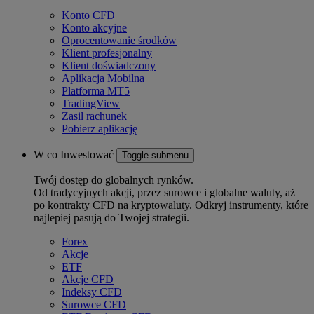
Konto CFD
Konto akcyjne
Oprocentowanie środków
Klient profesjonalny
Klient doświadczony
Aplikacja Mobilna
Platforma MT5
TradingView
Zasil rachunek
Pobierz aplikację
W co Inwestować
Toggle submenu
Twój dostęp do globalnych rynków.
Od tradycyjnych akcji, przez surowce i globalne waluty, aż
po kontrakty CFD na kryptowaluty. Odkryj instrumenty, które
najlepiej pasują do Twojej strategii.
Forex
Akcje
ETF
Akcje CFD
Indeksy CFD
Surowce CFD