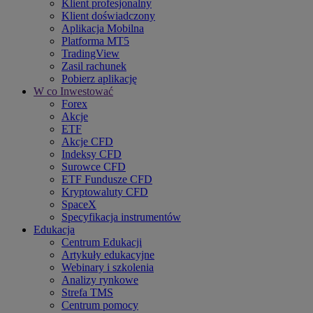
Klient profesjonalny
Klient doświadczony
Aplikacja Mobilna
Platforma MT5
TradingView
Zasil rachunek
Pobierz aplikację
W co Inwestować
Forex
Akcje
ETF
Akcje CFD
Indeksy CFD
Surowce CFD
ETF Fundusze CFD
Kryptowaluty CFD
SpaceX
Specyfikacja instrumentów
Edukacja
Centrum Edukacji
Artykuły edukacyjne
Webinary i szkolenia
Analizy rynkowe
Strefa TMS
Centrum pomocy