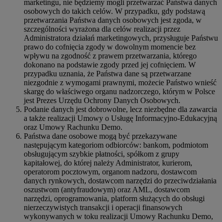
marketingu, nie będziemy mogli przetwarzać Państwa danych
osobowych do takich celów. W przypadku, gdy podstawą
przetwarzania Państwa danych osobowych jest zgoda, w
szczególności wyrażona dla celów realizacji przez
Administratora działań marketingowych, przysługuje Państwu
prawo do cofnięcia zgody w dowolnym momencie bez
wpływu na zgodność z prawem przetwarzania, którego
dokonano na podstawie zgody przed jej cofnięciem. W
przypadku uznania, że Państwa dane są przetwarzane
niezgodnie z wymogami prawnymi, możecie Państwo wnieść
skargę do właściwego organu nadzorczego, którym w Polsce
jest Prezes Urzędu Ochrony Danych Osobowych.
Podanie danych jest dobrowolne, lecz niezbędne dla zawarcia
a także realizacji Umowy o Usługę Informacyjno-Edukacyjną
oraz Umowy Rachunku Demo.
Państwa dane osobowe mogą być przekazywane
następującym kategoriom odbiorców: bankom, podmiotom
obsługującym szybkie płatności, spółkom z grupy
kapitałowej, do której należy Administrator, kurierom,
operatorom pocztowym, organom nadzoru, dostawcom
danych rynkowych, dostawcom narzędzi do przeciwdziałania
oszustwom (antyfraudowym) oraz AML, dostawcom
narzędzi, oprogramowania, platform służących do obsługi
nierzeczywistych transakcji i operacji finansowych
wykonywanych w toku realizacji Umowy Rachunku Demo,