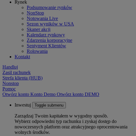
Rynek
Podsumowanie rynków
NonStop
Notowania Live
Sezon wyników w USA
Skaner akcji
Kalendarz rynkowy
Zdarzenia korporacyjne
Sentyment Klientów
Rolowania
Kontakt
Handluj
Zasil rachunek
Strefa klienta (HUB)
Nonstop
Pomoc
Otwórz konto
Konto
Demo
Otwórz konto DEMO
Inwestuj
Toggle submenu
Zarządzaj Twoim kapitałem w wygodny sposób.
Wybierz odpowiedni typ rachunku i zyskaj dostęp do
nowoczesnych platform oraz atrakcyjnego oprocentowania
wolnych środków.