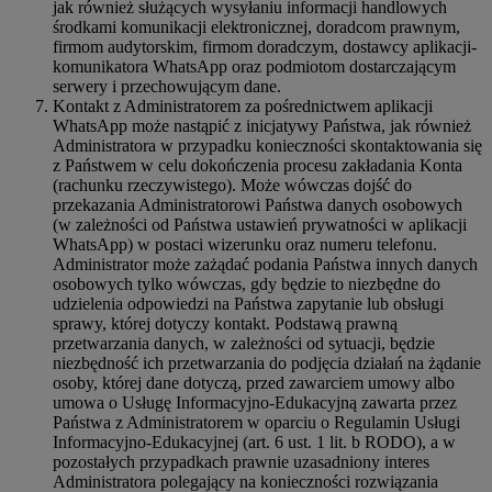
jak również służących wysyłaniu informacji handlowych
środkami komunikacji elektronicznej, doradcom prawnym,
firmom audytorskim, firmom doradczym, dostawcy aplikacji-
komunikatora WhatsApp oraz podmiotom dostarczającym
serwery i przechowującym dane.
Kontakt z Administratorem za pośrednictwem aplikacji
WhatsApp może nastąpić z inicjatywy Państwa, jak również
Administratora w przypadku konieczności skontaktowania się
z Państwem w celu dokończenia procesu zakładania Konta
(rachunku rzeczywistego). Może wówczas dojść do
przekazania Administratorowi Państwa danych osobowych
(w zależności od Państwa ustawień prywatności w aplikacji
WhatsApp) w postaci wizerunku oraz numeru telefonu.
Administrator może zażądać podania Państwa innych danych
osobowych tylko wówczas, gdy będzie to niezbędne do
udzielenia odpowiedzi na Państwa zapytanie lub obsługi
sprawy, której dotyczy kontakt. Podstawą prawną
przetwarzania danych, w zależności od sytuacji, będzie
niezbędność ich przetwarzania do podjęcia działań na żądanie
osoby, której dane dotyczą, przed zawarciem umowy albo
umowa o Usługę Informacyjno-Edukacyjną zawarta przez
Państwa z Administratorem w oparciu o Regulamin Usługi
Informacyjno-Edukacyjnej (art. 6 ust. 1 lit. b RODO), a w
pozostałych przypadkach prawnie uzasadniony interes
Administratora polegający na konieczności rozwiązania