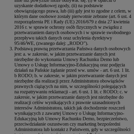
inne niż powyższe może odbywać się: (i) w oparciu o
uzyskanie dodatkowej zgody, (ii) na podstawie
obowiązującego prawa, lub (iii) gdy jest to zgodne z celem, w
którym dane osobowe zostały pierwotnie zebrane (art. 6 ust. 4
rozporządzenia PE i Rady (UE) 2016/679 z dnia 27 kwietnia
2016 r. w sprawie ochrony osób fizycznych w związku z
przetwarzaniem danych osobowych i w sprawie swobodnego
przepływu takich danych oraz uchylenia dyrektywy
95/46/WE, (zwanego dalej: „RODO”).
Podstawą prawną przetwarzania Państwa danych osobowych
jest: a. w zakresie, w jakim przetwarzanie danych jest
niezbędne do wykonania Umowy Rachunku Demo lub
Umowy o Usługę Informacyjno-Edukacyjną oraz podjęcia
działań na Pańskie żądanie przed ww. umów - art. 6 ust. 1 lit.
b RODO; b. w zakresie, w jakim przetwarzanie danych jest
niezbędne dla realizacji przez Administratora obowiązków
prawnych ciążących na nim, w szczególności polegających
na rozpatrywaniu reklamacji - art. 6 ust. 1 lit. c RODO; c. w
zakresie, w jakim przetwarzanie danych jest niezbędne do
realizacji celów wynikających z prawnie uzasadnionych
interesów Administratora, takich jak dochodzenie roszczeń
wynikających z zawartej Umowy o Usługę Informacyjno-
Edukacyjną lub Umowy Rachunku Demo, bezpieczeństwo,
przeciwdziałanie oszustwom czy marketing bezpośredni
Administratora lub kontakt z Państwem, gdy w szczególności