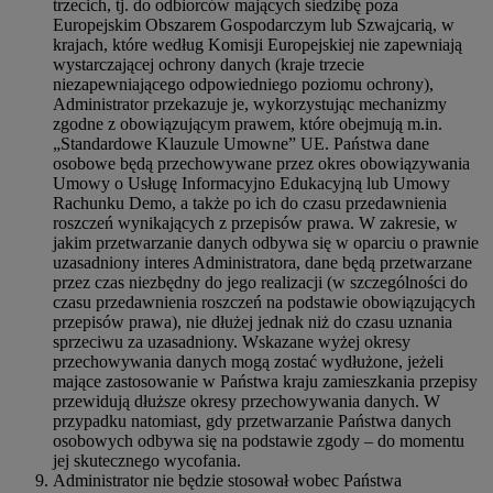
trzecich, tj. do odbiorców mających siedzibę poza
Europejskim Obszarem Gospodarczym lub Szwajcarią, w
krajach, które według Komisji Europejskiej nie zapewniają
wystarczającej ochrony danych (kraje trzecie
niezapewniającego odpowiedniego poziomu ochrony),
Administrator przekazuje je, wykorzystując mechanizmy
zgodne z obowiązującym prawem, które obejmują m.in.
„Standardowe Klauzule Umowne” UE. Państwa dane
osobowe będą przechowywane przez okres obowiązywania
Umowy o Usługę Informacyjno Edukacyjną lub Umowy
Rachunku Demo, a także po ich do czasu przedawnienia
roszczeń wynikających z przepisów prawa. W zakresie, w
jakim przetwarzanie danych odbywa się w oparciu o prawnie
uzasadniony interes Administratora, dane będą przetwarzane
przez czas niezbędny do jego realizacji (w szczególności do
czasu przedawnienia roszczeń na podstawie obowiązujących
przepisów prawa), nie dłużej jednak niż do czasu uznania
sprzeciwu za uzasadniony. Wskazane wyżej okresy
przechowywania danych mogą zostać wydłużone, jeżeli
mające zastosowanie w Państwa kraju zamieszkania przepisy
przewidują dłuższe okresy przechowywania danych. W
przypadku natomiast, gdy przetwarzanie Państwa danych
osobowych odbywa się na podstawie zgody – do momentu
jej skutecznego wycofania.
Administrator nie będzie stosował wobec Państwa