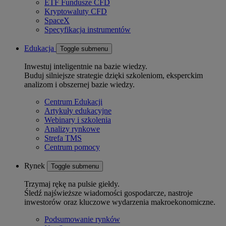
ETF Fundusze CFD
Kryptowaluty CFD
SpaceX
Specyfikacja instrumentów
Edukacja
Toggle submenu
Inwestuj inteligentnie na bazie wiedzy.
Buduj silniejsze strategie dzięki szkoleniom, eksperckim
analizom i obszernej bazie wiedzy.
Centrum Edukacji
Artykuły edukacyjne
Webinary i szkolenia
Analizy rynkowe
Strefa TMS
Centrum pomocy
Rynek
Toggle submenu
Trzymaj rękę na pulsie giełdy.
Śledź najświeższe wiadomości gospodarcze, nastroje
inwestorów oraz kluczowe wydarzenia makroekonomiczne.
Podsumowanie rynków