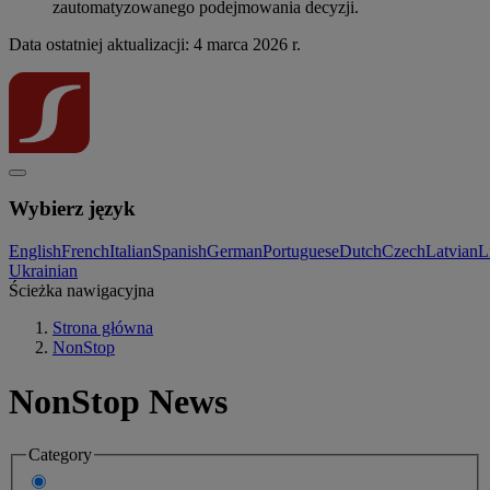
zautomatyzowanego podejmowania decyzji.
Data ostatniej aktualizacji: 4 marca 2026 r.
Wybierz język
English
French
Italian
Spanish
German
Portuguese
Dutch
Czech
Latvian
L
Ukrainian
Ścieżka nawigacyjna
Strona główna
NonStop
NonStop News
Category