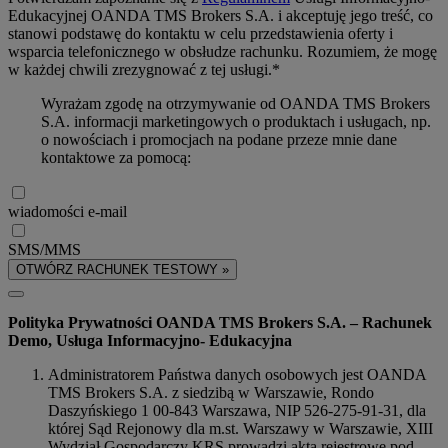
Edukacyjnej OANDA TMS Brokers S.A. i akceptuję jego treść, co
stanowi podstawę do kontaktu w celu przedstawienia oferty i
wsparcia telefonicznego w obsłudze rachunku. Rozumiem, że mogę
w każdej chwili zrezygnować z tej usługi.*
Wyrażam zgodę na otrzymywanie od OANDA TMS Brokers
S.A. informacji marketingowych o produktach i usługach, np.
o nowościach i promocjach na podane przeze mnie dane
kontaktowe za pomocą:
wiadomości e-mail
SMS/MMS
OTWÓRZ RACHUNEK TESTOWY »
Polityka Prywatności OANDA TMS Brokers S.A. – Rachunek
Demo, Usługa Informacyjno- Edukacyjna
Administratorem Państwa danych osobowych jest OANDA
TMS Brokers S.A. z siedzibą w Warszawie, Rondo
Daszyńskiego 1 00-843 Warszawa, NIP 526-275-91-31, dla
której Sąd Rejonowy dla m.st. Warszawy w Warszawie, XIII
Wydział Gospodarczy KRS prowadzi akta rejestrowe pod