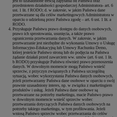
jest to uzasadnione treścią zapytania od Państwa oraz
przedmiotem działalności gospodarczej Administratora- art. 6
ust. 1 lit. f RODO; d. w zakresie, w jakim Państwa dane
przetwarzane są dla celów marketingowych Administratora w
oparciu o udzieloną przez Państwa zgodę – art. 6 ust. 1 lit. a
RODO.
Przysługuje Państwu prawo dostępu do danych osobowych,
prawo ich sprostowania, usunięcia, a także prawo
ograniczenia przetwarzania danych. W zakresie, w jakim
przetwarzanie jest niezbędne do wykonania Umowy o Usługę
Informacyjno-Edukacyjną lub Umowy Rachunku Demo,
której jesteście Państwo stroną lub do podjęcia na Państwa
żądanie działań przed zawarciem ww. umów (art. 6 ust. 1 lit.
b RODO) przysługuje Państwu również prawo przenoszenia
danych. W dowolnym momencie mogą Państwo wnieść
sprzeciw, z przyczyn związanych z Państwa szczególną
sytuacją, wobec wykorzystania Państwa danych osobowych,
jeżeli przetwarzamy Państwa dane osobowe w oparciu o swój
prawnie uzasadniony interes, np. w związku z marketingiem
produktów i usług. Jeżeli Państwa dane osobowe są
przetwarzane na potrzeby marketingu, macie Państwo prawo
w dowolnym momencie wnieść sprzeciw wobec
przetwarzania dotyczących Państwa danych osobowych na
potrzeby takiego marketingu, w tym profilowania. Jeżeli
wniosą Państwo sprzeciw wobec przetwarzania do celów