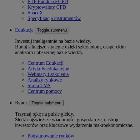
ETF Fundusze CFD
Kryptowaluty CFD
SpaceX
Specyfikacja instrumentów
Edukacja
Toggle submenu
Inwestuj inteligentnie na bazie wiedzy.
Buduj silniejsze strategie dzięki szkoleniom, eksperckim
analizom i obszernej bazie wiedzy.
Centrum Edukacji
Artykuły edukacyjne
Webinary i szkolenia
Analizy rynkowe
Strefa TMS
Centrum pomocy
Rynek
Toggle submenu
Trzymaj rękę na pulsie giełdy.
Śledź najświeższe wiadomości gospodarcze, nastroje
inwestorów oraz kluczowe wydarzenia makroekonomiczne.
Podsumowanie rynków