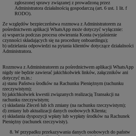
zgłoszonej sprawy związanej z prowadzoną przez
Administratora działalnością gospodarczą (art. 6 ust. 1 lit. f
RODO).
Ze względów bezpieczeństwa rozmowa z Administratorem za
pośrednictwem aplikacji WhatsApp może dotyczyć wyłącznie:
a) wsparcia podczas procesu otwierania Konta (wyjaśnienie
czynności składających się na procedurę onboardingu);
b) udzielania odpowiedzi na pytania klientów dotyczące działalności
Administratora.
Rozmowa z Administratorem za pośrednictwem aplikacji WhatsApp
nigdy nie będzie zawierać jakichkolwiek linków, załączników ani
dotyczyć m.in.:
a) stanu Państwa środków na Rachunku Pieniężnym (rachunku
rzeczywistym);
b) jakichkolwiek kwestii związanych realizacją Transakcji na
rachunku rzeczywistym;
c) składania Zleceń lub ich zmiany (na rachunku rzeczywistym);
d) zmiany lub aktualizacji danych osobowych Klienta;
e) składania dyspozycji wpłaty lub wypłaty środków na Rachunek
Pieniężny (rachunek rzeczywisty).
W przypadku przekazywania danych osobowych do państw