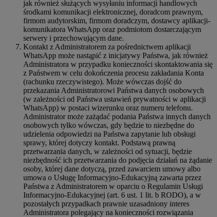
jak również służących wysyłaniu informacji handlowych
środkami komunikacji elektronicznej, doradcom prawnym,
firmom audytorskim, firmom doradczym, dostawcy aplikacji-
komunikatora WhatsApp oraz podmiotom dostarczającym
serwery i przechowującym dane.
Kontakt z Administratorem za pośrednictwem aplikacji
WhatsApp może nastąpić z inicjatywy Państwa, jak również
Administratora w przypadku konieczności skontaktowania się
z Państwem w celu dokończenia procesu zakładania Konta
(rachunku rzeczywistego). Może wówczas dojść do
przekazania Administratorowi Państwa danych osobowych
(w zależności od Państwa ustawień prywatności w aplikacji
WhatsApp) w postaci wizerunku oraz numeru telefonu.
Administrator może zażądać podania Państwa innych danych
osobowych tylko wówczas, gdy będzie to niezbędne do
udzielenia odpowiedzi na Państwa zapytanie lub obsługi
sprawy, której dotyczy kontakt. Podstawą prawną
przetwarzania danych, w zależności od sytuacji, będzie
niezbędność ich przetwarzania do podjęcia działań na żądanie
osoby, której dane dotyczą, przed zawarciem umowy albo
umowa o Usługę Informacyjno-Edukacyjną zawarta przez
Państwa z Administratorem w oparciu o Regulamin Usługi
Informacyjno-Edukacyjnej (art. 6 ust. 1 lit. b RODO), a w
pozostałych przypadkach prawnie uzasadniony interes
Administratora polegający na konieczności rozwiązania