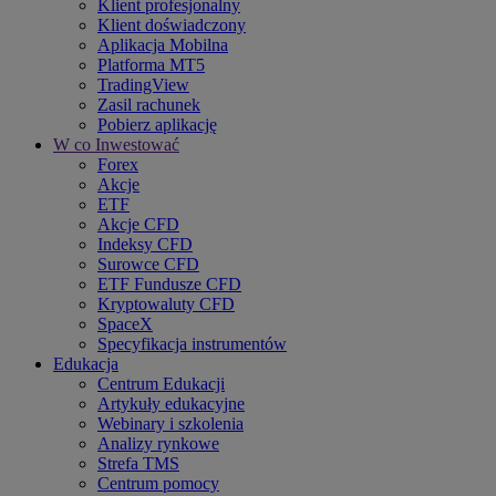
Klient profesjonalny
Klient doświadczony
Aplikacja Mobilna
Platforma MT5
TradingView
Zasil rachunek
Pobierz aplikację
W co Inwestować
Forex
Akcje
ETF
Akcje CFD
Indeksy CFD
Surowce CFD
ETF Fundusze CFD
Kryptowaluty CFD
SpaceX
Specyfikacja instrumentów
Edukacja
Centrum Edukacji
Artykuły edukacyjne
Webinary i szkolenia
Analizy rynkowe
Strefa TMS
Centrum pomocy