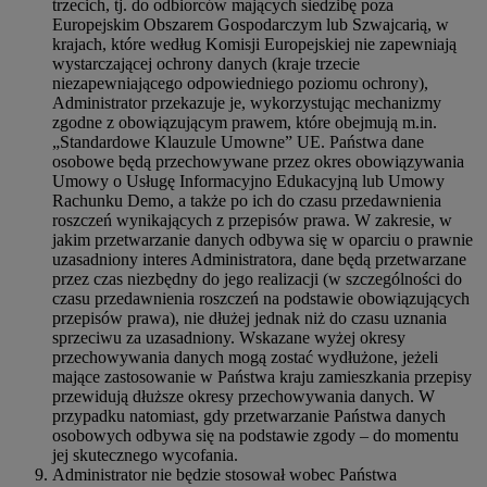
trzecich, tj. do odbiorców mających siedzibę poza
Europejskim Obszarem Gospodarczym lub Szwajcarią, w
krajach, które według Komisji Europejskiej nie zapewniają
wystarczającej ochrony danych (kraje trzecie
niezapewniającego odpowiedniego poziomu ochrony),
Administrator przekazuje je, wykorzystując mechanizmy
zgodne z obowiązującym prawem, które obejmują m.in.
„Standardowe Klauzule Umowne” UE. Państwa dane
osobowe będą przechowywane przez okres obowiązywania
Umowy o Usługę Informacyjno Edukacyjną lub Umowy
Rachunku Demo, a także po ich do czasu przedawnienia
roszczeń wynikających z przepisów prawa. W zakresie, w
jakim przetwarzanie danych odbywa się w oparciu o prawnie
uzasadniony interes Administratora, dane będą przetwarzane
przez czas niezbędny do jego realizacji (w szczególności do
czasu przedawnienia roszczeń na podstawie obowiązujących
przepisów prawa), nie dłużej jednak niż do czasu uznania
sprzeciwu za uzasadniony. Wskazane wyżej okresy
przechowywania danych mogą zostać wydłużone, jeżeli
mające zastosowanie w Państwa kraju zamieszkania przepisy
przewidują dłuższe okresy przechowywania danych. W
przypadku natomiast, gdy przetwarzanie Państwa danych
osobowych odbywa się na podstawie zgody – do momentu
jej skutecznego wycofania.
Administrator nie będzie stosował wobec Państwa