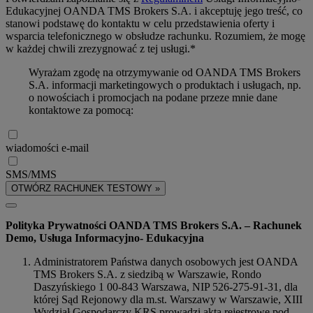
Edukacyjnej OANDA TMS Brokers S.A. i akceptuję jego treść, co
stanowi podstawę do kontaktu w celu przedstawienia oferty i
wsparcia telefonicznego w obsłudze rachunku. Rozumiem, że mogę
w każdej chwili zrezygnować z tej usługi.*
Wyrażam zgodę na otrzymywanie od OANDA TMS Brokers
S.A. informacji marketingowych o produktach i usługach, np.
o nowościach i promocjach na podane przeze mnie dane
kontaktowe za pomocą:
wiadomości e-mail
SMS/MMS
OTWÓRZ RACHUNEK TESTOWY »
Polityka Prywatności OANDA TMS Brokers S.A. – Rachunek
Demo, Usługa Informacyjno- Edukacyjna
Administratorem Państwa danych osobowych jest OANDA
TMS Brokers S.A. z siedzibą w Warszawie, Rondo
Daszyńskiego 1 00-843 Warszawa, NIP 526-275-91-31, dla
której Sąd Rejonowy dla m.st. Warszawy w Warszawie, XIII
Wydział Gospodarczy KRS prowadzi akta rejestrowe pod