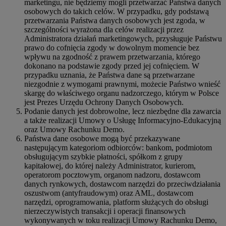
marketingu, nie będziemy mogli przetwarzać Państwa danych
osobowych do takich celów. W przypadku, gdy podstawą
przetwarzania Państwa danych osobowych jest zgoda, w
szczególności wyrażona dla celów realizacji przez
Administratora działań marketingowych, przysługuje Państwu
prawo do cofnięcia zgody w dowolnym momencie bez
wpływu na zgodność z prawem przetwarzania, którego
dokonano na podstawie zgody przed jej cofnięciem. W
przypadku uznania, że Państwa dane są przetwarzane
niezgodnie z wymogami prawnymi, możecie Państwo wnieść
skargę do właściwego organu nadzorczego, którym w Polsce
jest Prezes Urzędu Ochrony Danych Osobowych.
Podanie danych jest dobrowolne, lecz niezbędne dla zawarcia
a także realizacji Umowy o Usługę Informacyjno-Edukacyjną
oraz Umowy Rachunku Demo.
Państwa dane osobowe mogą być przekazywane
następującym kategoriom odbiorców: bankom, podmiotom
obsługującym szybkie płatności, spółkom z grupy
kapitałowej, do której należy Administrator, kurierom,
operatorom pocztowym, organom nadzoru, dostawcom
danych rynkowych, dostawcom narzędzi do przeciwdziałania
oszustwom (antyfraudowym) oraz AML, dostawcom
narzędzi, oprogramowania, platform służących do obsługi
nierzeczywistych transakcji i operacji finansowych
wykonywanych w toku realizacji Umowy Rachunku Demo,