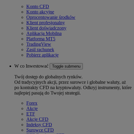
Konto CFD
Konto akcyjne
Oprocentowanie środków
Klient profesjonalny
Klient doświadczony
Aplikacja Mobilna
Platforma MT5
TradingView
Zasil rachunek
Pobierz aplikację
W co Inwestować
Toggle submenu
Twój dostęp do globalnych rynków.
Od tradycyjnych akcji, przez surowce i globalne waluty, aż
po kontrakty CFD na kryptowaluty. Odkryj instrumenty, które
najlepiej pasują do Twojej strategii.
Forex
Akcje
ETF
Akcje CFD
Indeksy CFD
Surowce CFD