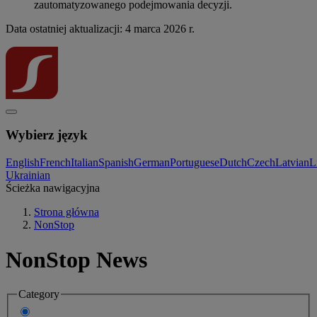
zautomatyzowanego podejmowania decyzji.
Data ostatniej aktualizacji: 4 marca 2026 r.
Wybierz język
English
French
Italian
Spanish
German
Portuguese
Dutch
Czech
Latvian
L
Ukrainian
Ścieżka nawigacyjna
Strona główna
NonStop
NonStop News
Category