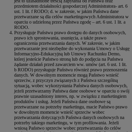
jest to uzasadnione treścią zapytania od Państwa oraz
przedmiotem działalności gospodarczej Administratora- art. 6
ust. 1 lit. f RODO; d. w zakresie, w jakim Państwa dane
przetwarzane są dla celów marketingowych Administratora w
oparciu o udzieloną przez Państwa zgodę – art. 6 ust. 1 lit. a
RODO.
Przysługuje Państwu prawo dostępu do danych osobowych,
prawo ich sprostowania, usunięcia, a także prawo
ograniczenia przetwarzania danych. W zakresie, w jakim
przetwarzanie jest niezbędne do wykonania Umowy o Usługę
Informacyjno-Edukacyjną lub Umowy Rachunku Demo,
której jesteście Państwo stroną lub do podjęcia na Państwa
żądanie działań przed zawarciem ww. umów (art. 6 ust. 1 lit.
b RODO) przysługuje Państwu również prawo przenoszenia
danych. W dowolnym momencie mogą Państwo wnieść
sprzeciw, z przyczyn związanych z Państwa szczególną
sytuacją, wobec wykorzystania Państwa danych osobowych,
jeżeli przetwarzamy Państwa dane osobowe w oparciu o swój
prawnie uzasadniony interes, np. w związku z marketingiem
produktów i usług. Jeżeli Państwa dane osobowe są
przetwarzane na potrzeby marketingu, macie Państwo prawo
w dowolnym momencie wnieść sprzeciw wobec
przetwarzania dotyczących Państwa danych osobowych na
potrzeby takiego marketingu, w tym profilowania. Jeżeli
wniosą Państwo sprzeciw wobec przetwarzania do celów