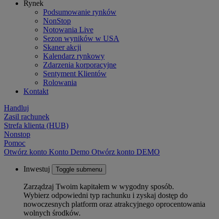
Rynek
Podsumowanie rynków
NonStop
Notowania Live
Sezon wyników w USA
Skaner akcji
Kalendarz rynkowy
Zdarzenia korporacyjne
Sentyment Klientów
Rolowania
Kontakt
Handluj
Zasil rachunek
Strefa klienta (HUB)
Nonstop
Pomoc
Otwórz konto
Konto
Demo
Otwórz konto DEMO
Inwestuj
Toggle submenu
Zarządzaj Twoim kapitałem w wygodny sposób.
Wybierz odpowiedni typ rachunku i zyskaj dostęp do
nowoczesnych platform oraz atrakcyjnego oprocentowania
wolnych środków.