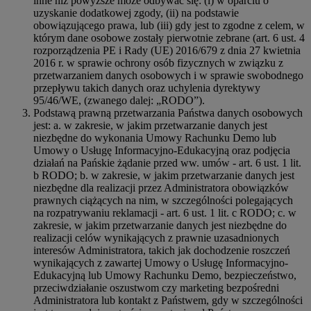
inne niż powyższe może odbywać się: (i) w oparciu o
uzyskanie dodatkowej zgody, (ii) na podstawie
obowiązującego prawa, lub (iii) gdy jest to zgodne z celem, w
którym dane osobowe zostały pierwotnie zebrane (art. 6 ust. 4
rozporządzenia PE i Rady (UE) 2016/679 z dnia 27 kwietnia
2016 r. w sprawie ochrony osób fizycznych w związku z
przetwarzaniem danych osobowych i w sprawie swobodnego
przepływu takich danych oraz uchylenia dyrektywy
95/46/WE, (zwanego dalej: „RODO”).
Podstawą prawną przetwarzania Państwa danych osobowych
jest: a. w zakresie, w jakim przetwarzanie danych jest
niezbędne do wykonania Umowy Rachunku Demo lub
Umowy o Usługę Informacyjno-Edukacyjną oraz podjęcia
działań na Pańskie żądanie przed ww. umów - art. 6 ust. 1 lit.
b RODO; b. w zakresie, w jakim przetwarzanie danych jest
niezbędne dla realizacji przez Administratora obowiązków
prawnych ciążących na nim, w szczególności polegających
na rozpatrywaniu reklamacji - art. 6 ust. 1 lit. c RODO; c. w
zakresie, w jakim przetwarzanie danych jest niezbędne do
realizacji celów wynikających z prawnie uzasadnionych
interesów Administratora, takich jak dochodzenie roszczeń
wynikających z zawartej Umowy o Usługę Informacyjno-
Edukacyjną lub Umowy Rachunku Demo, bezpieczeństwo,
przeciwdziałanie oszustwom czy marketing bezpośredni
Administratora lub kontakt z Państwem, gdy w szczególności